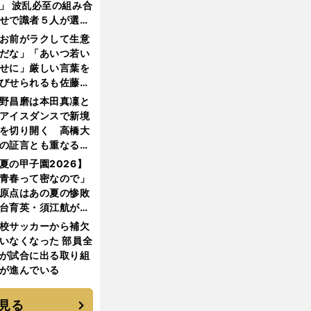
」 波乱必至の組み合
せで識者５人が選ん
優勝校はここだ！
お前がラクして生意
だな」「あいつ若い
せに」厳しい言葉を
びせられるも佐藤慎
郎が貫いた誇りとフ
野昌磨は本田真凜と
ンへの思い
アイスダンスで新境
を切り開く 高橋大
の証言とも重なる課
と楽しさ
夏の甲子園2026】
青春って密なので」
原点はあの夏の惨敗
台育英・須江航が明
す"日本一1000日計
校サッカーから補欠
"のすべて
いなくなった 部員全
が試合に出る取り組
が進んでいる
見る