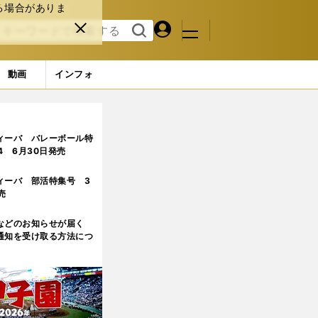
る場合がありま
マイペ
閉じ
検索
メニュ
ー
る
す
ジ
る
動画
インフォ
ィーバ バレーボール特
.4 6月30日発売
ィーバ 部活特集号 3
売
などのお知らせが届く
通知を受け取る方法につ