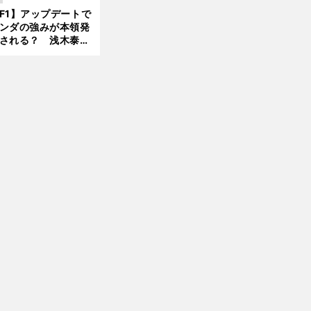
んどん離れていく」
F1】アップデートで
ンダの強みが本領発
される？ 浅木泰昭
レッドブルの位置ま
戻れる可能性も」
前
へ