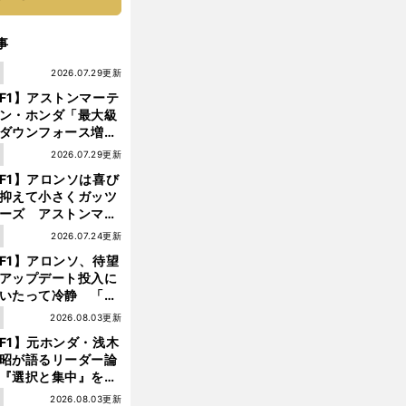
事
1
2026.07.29更新
F1】アストンマーテ
ン・ホンダ「最大級
ダウンフォース増」
実現するも、アロン
1
2026.07.29更新
が苦言を呈した理由
F1】アロンソは喜び
抑えて小さくガッツ
ーズ アストンマー
ィン・ホンダが「レ
1
2026.07.24更新
ス」に戻ってきた
F1】アロンソ、待望
アップデート投入に
いたって冷静 「ハ
ガリーGPが僕らに
1
2026.08.03更新
しいサーキットであ
F1】元ホンダ・浅木
ことを願う」
昭が語るリーダー論
『選択と集中』をし
ければ、部下の心は
1
2026.08.03更新