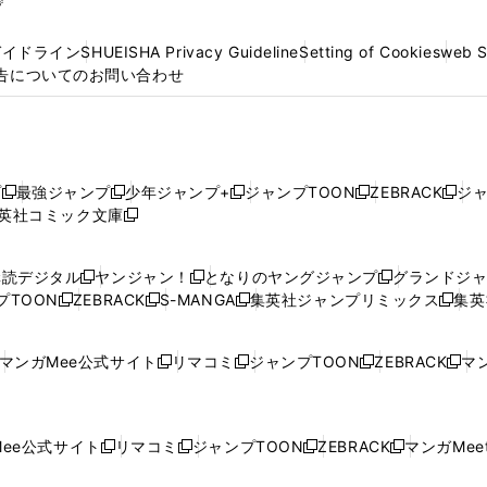
プ
ガイドライン
SHUEISHA Privacy Guideline
Setting of Cookies
web 
告についてのお問い合わせ
プ
最強ジャンプ
少年ジャンプ+
ジャンプTOON
ZEBRACK
ジ
新
新
新
新
新
英社コミック文庫
し
新
し
し
し
し
い
い
し
い
い
い
ウ
ウ
い
ウ
ウ
ウ
購読デジタル
ヤンジャン！
となりのヤングジャンプ
グランドジ
新
新
新
ィ
ィ
ウ
ィ
ィ
ィ
プTOON
ZEBRACK
S-MANGA
集英社ジャンプリミックス
集英
新
し
新
し
新
し
新
ン
ン
ィ
ン
ン
ン
し
い
し
い
し
い
し
ド
ド
ン
ド
ド
ド
い
ウ
い
ウ
い
ウ
い
ウ
ウ
ド
ウ
ウ
ウ
マンガMee公式サイト
リマコミ
ジャンプTOON
ZEBRACK
マン
新
新
新
新
ウ
ィ
ウ
ィ
ウ
ィ
ウ
で
で
ウ
で
で
で
し
し
し
し
し
ィ
ン
ィ
ン
ィ
ン
ィ
開
開
で
開
開
開
い
い
い
い
い
ン
ド
ン
ド
ン
ド
ン
く
く
開
く
く
く
ウ
ウ
ウ
ウ
ウ
ド
ウ
ド
ウ
ド
ウ
ド
ee公式サイト
リマコミ
ジャンプTOON
ZEBRACK
マンガMeet
く
新
新
新
新
ィ
ィ
ィ
ィ
ィ
ウ
で
ウ
で
ウ
で
ウ
し
し
し
し
ン
ン
ン
ン
ン
で
開
で
開
で
開
で