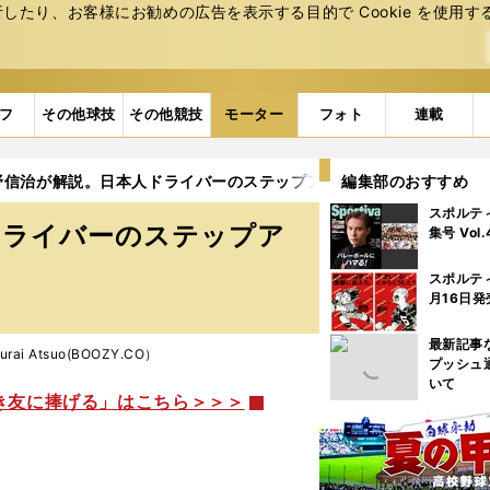
たり、お客様にお勧めの広告を表⽰する⽬的で Cookie を使⽤す
フ
その他球技
その他競技
モーター
フォト
連載
野信治が解説。日本人ドライバーのステップアップにも期待
編集部のおすすめ
スポルテ
ドライバーのステップア
集号 Vol
スポルテ
月16日発
最新記事
ai Atsuo(BOOZY.CO）
プッシュ
いて
き友に捧げる」はこちら＞＞＞