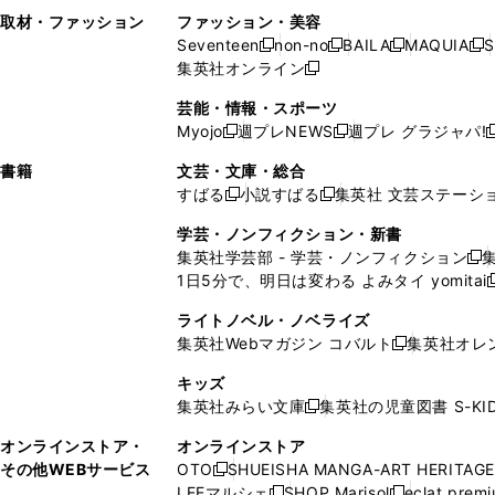
い
し
い
い
ド
ン
ド
ン
取材・ファッション
ファッション・美容
開
く
開
ウ
い
ウ
ウ
ウ
ド
ウ
ド
Seventeen
non-no
BAILA
MAQUIA
S
く
く
新
新
新
新
ィ
ウ
ィ
ィ
で
ウ
で
ウ
集英社オンライン
し
新
し
し
し
ン
ィ
ン
ン
開
で
開
で
い
し
い
い
い
ド
ン
ド
ド
芸能・情報・スポーツ
く
開
く
開
ウ
い
ウ
ウ
ウ
ウ
ド
ウ
ウ
Myojo
週プレNEWS
週プレ グラジャパ!
く
く
新
新
新
ィ
ウ
ィ
ィ
ィ
で
ウ
で
で
し
し
ン
ィ
ン
ン
ン
書籍
文芸・文庫・総合
開
で
開
開
い
い
ド
ン
ド
ド
ド
すばる
小説すばる
集英社 文芸ステーシ
く
開
く
く
新
新
ウ
ウ
ウ
ド
ウ
ウ
ウ
く
し
し
ィ
ィ
学芸・ノンフィクション・新書
で
ウ
で
で
で
い
い
ン
ン
集英社学芸部 - 学芸・ノンフィクション
開
で
開
開
開
新
ウ
ウ
ド
ド
1日5分で、明日は変わる よみタイ yomitai
く
開
く
く
く
し
新
ィ
ィ
ウ
ウ
く
い
ン
ン
ライトノベル・ノベライズ
で
で
ウ
ド
ド
集英社Webマガジン コバルト
集英社オレ
開
開
新
ィ
ウ
ウ
く
く
し
ン
キッズ
で
で
い
ド
集英社みらい文庫
集英社の児童図書 S-KID
開
開
新
ウ
ウ
く
く
し
ィ
オンラインストア・
オンラインストア
で
い
ン
その他WEBサービス
OTO
SHUEISHA MANGA-ART HERITAGE
開
新
ウ
ド
LEEマルシェ
SHOP Marisol
eclat prem
く