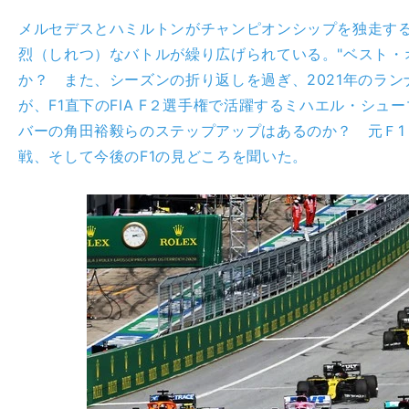
メルセデスとハミルトンがチャンピオンシップを独走す
烈（しれつ）なバトルが繰り広げられている。"ベスト・
か？ また、シーズンの折り返しを過ぎ、2021年のラ
が、F1直下のFIA F２選手権で活躍するミハエル・シ
バーの角田裕毅らのステップアップはあるのか？ 元Ｆ1
戦、そして今後のF1の見どころを聞いた。