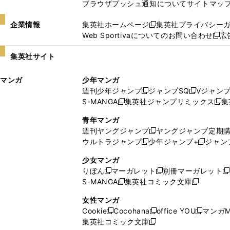
ブラウザプッシュ通知について
サイトマッ
企業情報
集英社ホームページ
集英社プライバシー
新
Web Sportivaについてのお問い合わせ
広
し
新
い
し
集英社サイト
ウ
い
ィ
ウ
マンガ
少年マンガ
ン
ィ
週刊少年ジャンプ
ジャンプSQ
Vジャン
ド
ン
新
新
S-MANGA
集英社ジャンプリミックス
集
ウ
ド
新
し
し
新
で
ウ
し
い
い
し
青年マンガ
開
で
い
ウ
ウ
い
週刊ヤングジャンプ
ヤングジャンプ定期
新
く
開
ウ
ィ
ィ
ウ
ウルトラジャンプ
少年ジャンプ+
ジャン
新
し
新
く
ィ
ン
ン
ィ
し
い
し
ン
ド
ド
ン
少女マンガ
い
ウ
い
ド
ウ
ウ
ド
りぼん
マーガレット
別冊マーガレット
新
新
新
ウ
ィ
ウ
ウ
で
で
ウ
S-MANGA
集英社コミック文庫
し
新
し
新
ィ
ン
ィ
で
開
開
で
い
し
い
し
ン
ド
ン
女性マンガ
開
く
く
開
ウ
い
ウ
い
ド
ウ
ド
Cookie
Cocohana
office YOU
マンガM
く
く
新
新
新
ィ
ウ
ィ
ウ
ウ
で
ウ
集英社コミック文庫
し
新
し
し
ン
ィ
ン
ィ
で
開
で