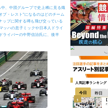
る中、中団グループで史上稀に見る熾
オブ・レスト"になるのはどのチーム
ンナップに関する噂も飛び交っている
ューマッハの息子ミックや日本人ドライ
ドライバーの中野信治氏に、後半
人気記事ランキング
今日
昨日
【
1
「