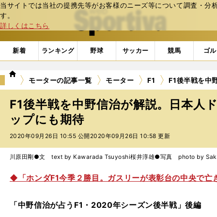
当サイトでは当社の提携先等がお客様のニーズ等について調査・分析し
web Sportiva (webスポルティーバ)
す。
詳しくはこちら
新着
ランキング
野球
サッカー
競馬
ゴル
we
モーターの記事一覧
モーター
F1
F1後半戦を中
b
ス
F1後半戦を中野信治が解説。日本人
ポ
ル
ップにも期待
テ
2020年09月26日 10:55 公開
2020年09月26日 10:58 更新
ィ
ー
バ
川原田剛●文 text by Kawarada Tsuyoshi
桜井淳雄●写真 photo by Sakur
◆「ホンダF1今季２勝目。ガスリーが表彰台の中央で亡
「中野信治が占うF1・2020年シーズン後半戦」後編