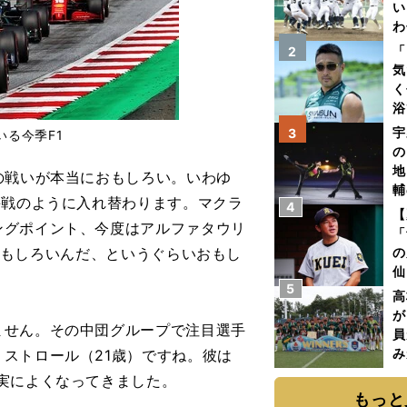
い
わ
だ
「
2
気
く
浴
太
宇
3
る今季F1
ァ
の
地
の戦いが本当におもしろい。いわゆ
輔
毎戦のように入れ替わります。マクラ
4
題
【
ングポイント、今度はアルファタウリ
「
だけおもしろいんだ、というぐらいおもし
の
仙
5
か
高
画
が
せん。その中団グループで注目選手
員
み
ストロール（21歳）ですね。彼は
実によくなってきました。
もっと