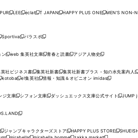
い
い
い
い
ド
ド
ド
ド
ド
開
く
開
く
開
く
開
ウ
ウ
ウ
ウ
ウ
ウ
ウ
ウ
ウ
PUR
LEE
eclat
T JAPAN
HAPPY PLUS ONE
MEN'S NON-
く
く
く
く
新
新
新
新
新
ィ
ィ
ィ
ィ
で
で
で
で
で
し
し
し
し
し
ン
ン
ン
ン
開
開
開
開
開
い
い
い
い
い
ド
ド
ド
ド
く
く
く
く
く
ウ
ウ
ウ
ウ
ウ
ウ
ウ
ウ
ウ
Sportiva
パラスポ
新
新
ィ
ィ
ィ
ィ
ィ
で
で
で
で
し
し
し
ン
ン
ン
ン
ン
開
開
開
開
い
い
い
ド
ド
ド
ド
ド
ョン
web 集英社文庫
青春と読書
アジア人物史
く
く
く
く
新
新
新
新
ウ
ウ
ウ
ウ
ウ
ウ
ウ
ウ
し
し
し
し
ィ
ィ
ィ
で
で
で
で
で
い
い
い
い
ン
ン
ン
集英社ビジネス書
集英社新書
集英社新書プラス - 知の水先案内人
開
開
開
開
開
新
新
新
ウ
ウ
ウ
ウ
ド
ド
ド
kotoba
e!集英社
情報・知識＆オピニオン imidas
く
く
く
く
く
新
し
新
し
新
ィ
ィ
ィ
ィ
ウ
ウ
ウ
し
し
い
し
い
し
ン
ン
ン
ン
で
で
で
い
い
ウ
い
ウ
い
ド
ド
ド
ド
ンジ文庫
シフォン文庫
ダッシュエックス文庫公式サイト
JUMP 
開
開
開
新
新
新
ウ
ウ
ィ
ウ
ィ
ウ
ウ
ウ
ウ
ウ
く
く
く
し
し
し
ィ
ィ
ン
ィ
ン
ィ
で
で
で
で
い
い
い
ン
ン
ド
ン
ド
ン
S.LAND
開
開
開
開
新
ウ
ウ
ウ
ド
ド
ウ
ド
ウ
ド
く
く
く
く
し
ィ
ィ
ィ
ウ
ウ
で
ウ
で
ウ
い
ン
ン
ン
ジャンプキャラクターズストア
HAPPY PLUS STORE
SHUEIS
で
で
開
で
開
で
新
新
新
ウ
ド
ド
ド
ium
mirabella
mirabella homme
zakka market
開
開
く
開
く
開