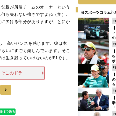
父親が所属チームのオーナーという
各スポーツコラム記
も何も失わない強さですよね（笑）。
性に欠ける部分がありますが、とにか
F
【
ィ
の
を
し、高いセンスを感じます。彼は本
F
ソ
ぐらいにすごく楽しんでいます。そこ
【
を
は生き残っていけないのがF1です。
ポ
テ
F
ー
こそこのドライ
【
彼にはハミルト
の
ことを期待して
も
次
ン
F
優
【
る
泰
「
LINEで送る
な
F