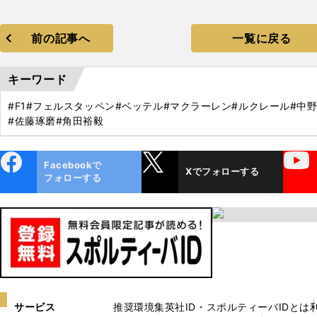
前の記事へ
一覧に戻る
キーワード
#F1
#フェルスタッペン
#ベッテル
#マクラーレン
#ルクレール
#中
#佐藤琢磨
#角田裕毅
ebo
X
YouTube
Facebookで
Xでフォローする
ok
フォローする
サービス
推奨環境
集英社ID・スポルティーバIDとは