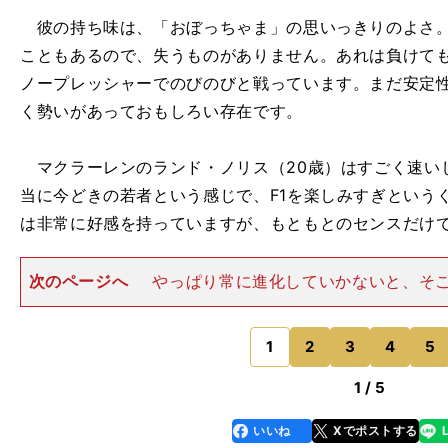
彼の持ち味は、「おぼっちゃま」の思いっきりのよさ。
こともあるので、失うものがありません。あれは負けて
ノープレッシャーでのびのびと戦っています。まだ安定
く勢いがあっておもしろい存在です。
マクラーレンのランド・ノリス（20歳）はすごく速い
当に今どきの若者という感じで、F1を楽しみすぎという
は非常に好感を持っていますが、もともとのセンスだけで
次のページへ
やっぱり常に進化していかないと、そ
バーというレベルで終わってしまう可能性があります。
ンのような勝利に対する貪欲さを学んで、ブレークする
います。 「中団グループ
1
2
3
4
5
のページへ
1 / 5
いいね
Xでポストする
line
faceboo
x
k