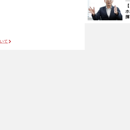
ど
【
ホ
揮
「
で
レース以外の要因に注目
ついて