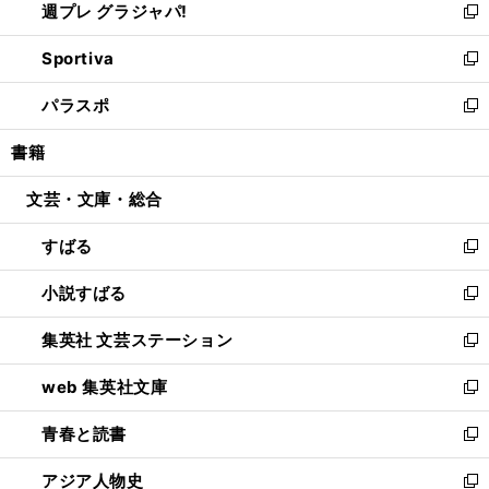
週プレ グラジャパ!
く
で
ィ
い
新
開
ン
ウ
し
Sportiva
く
ド
ィ
い
新
ウ
ン
ウ
し
パラスポ
で
ド
ィ
い
新
開
ウ
ン
ウ
し
書籍
く
で
ド
ィ
い
開
ウ
ン
ウ
文芸・文庫・総合
く
で
ド
ィ
開
ウ
ン
すばる
く
で
ド
新
開
ウ
し
小説すばる
く
で
い
新
開
ウ
し
集英社 文芸ステーション
く
ィ
い
新
ン
ウ
し
web 集英社文庫
ド
ィ
い
新
ウ
ン
ウ
し
青春と読書
で
ド
ィ
い
新
開
ウ
ン
ウ
し
アジア人物史
く
で
ド
ィ
い
新