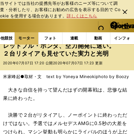
当サイトでは当社の提携先等がお客様のニーズ等について調
査・分析したり、お客様にお勧めの広告を表⽰する⽬的で Co
閉じ
okie を使⽤する場合があります。
詳しくはこちら
る
マイペ
web Sportiva (webスポルティーバ)
検索
メニュ
we
ー
モーターの記事一覧
モーター
F1
レッドブル・
b
ジ
の他競技
モーター
フォト
連載
動画
インフォ
ス
レッドブル・ホンダ、空力開発に迷い。
ポ
２台リタイアも見せていた実力と光明
ル
テ
2020年07月07日 17:20 公開
2020年07月07日 17:23 更新
ィ
ー
米家峰起●取材・文 text by Yoneya Mineoki
photo by Boozy
バ
大きな自信を持って望んだはずの開幕戦は、悲惨な結
果に終わった。
決勝で２台がリタイアし、ノーポイントに終わっただ
けではない。予選ではメルセデスAMGに0.5秒の大差を
つけられ、マシン挙動も明らかにライバルのほうが上だ