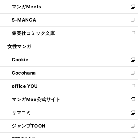
ウ
ン
ウ
し
マンガMeets
く
で
ド
ィ
い
新
開
ウ
ン
ウ
し
S-MANGA
く
で
ド
ィ
い
新
開
ウ
ン
ウ
し
集英社コミック文庫
く
で
ド
ィ
い
新
開
ウ
ン
ウ
し
女性マンガ
く
で
ド
ィ
い
開
ウ
ン
ウ
Cookie
く
で
ド
ィ
新
開
ウ
ン
し
Cocohana
く
で
ド
い
新
開
ウ
ウ
し
office YOU
く
で
ィ
い
新
開
ン
ウ
し
マンガMee公式サイト
く
ド
ィ
い
新
ウ
ン
ウ
し
リマコミ
で
ド
ィ
い
新
開
ウ
ン
ウ
し
ジャンプTOON
く
で
ド
ィ
い
新
開
ウ
ン
ウ
し