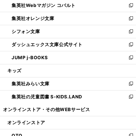
集英社Webマガジン コバルト
く
で
ド
ィ
新
開
ウ
ン
し
集英社オレンジ文庫
く
で
ド
い
新
開
ウ
ウ
し
シフォン文庫
く
で
ィ
い
新
開
ン
ウ
し
ダッシュエックス文庫公式サイト
く
ド
ィ
い
新
ウ
ン
ウ
し
JUMP j-BOOKS
で
ド
ィ
い
新
開
ウ
ン
ウ
し
キッズ
く
で
ド
ィ
い
開
ウ
ン
ウ
集英社みらい文庫
く
で
ド
ィ
新
開
ウ
ン
し
集英社の児童図書 S-KIDS.LAND
く
で
ド
い
新
開
ウ
ウ
し
オンラインストア・
その他WEBサービス
く
で
ィ
い
開
ン
ウ
オンラインストア
く
ド
ィ
ウ
ン
OTO
で