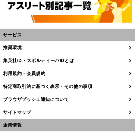
サービス
開
く/
推奨環境
閉
じ
集英社ID・スポルティーバIDとは
る
利用規約・会員規約
特定商取引法に基づく表示・その他の事項
ブラウザプッシュ通知について
サイトマップ
企業情報
・
。
僕
開
前
へ
く/