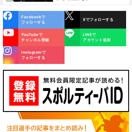
cebo
X
Facebookで
Xでフォローする
ok
フォローする
uTube
LINE
YouTubeで
LINEで
チャンネル登録
アカウント追加
stagra
Instagramで
m
フォローする