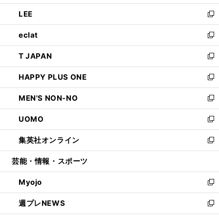
開
ウ
ン
ウ
し
LEE
く
で
ド
ィ
い
新
開
ウ
ン
ウ
し
eclat
く
で
ド
ィ
い
新
開
ウ
ン
ウ
し
T JAPAN
く
で
ド
ィ
い
新
開
ウ
ン
ウ
し
HAPPY PLUS ONE
く
で
ド
ィ
い
新
開
ウ
ン
ウ
し
MEN'S NON-NO
く
で
ド
ィ
い
新
開
ウ
ン
ウ
し
UOMO
く
で
ド
ィ
い
新
開
ウ
ン
ウ
し
集英社オンライン
く
で
ド
ィ
い
新
開
ウ
ン
ウ
し
芸能・情報・スポーツ
く
で
ド
ィ
い
開
ウ
ン
ウ
Myojo
く
で
ド
ィ
新
開
ウ
ン
し
週プレNEWS
く
で
ド
い
新
開
ウ
ウ
し