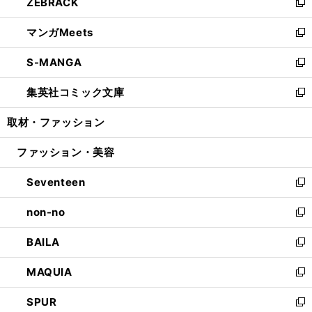
ZEBRACK
く
で
ド
ィ
い
新
開
ウ
ン
ウ
し
マンガMeets
く
で
ド
ィ
い
新
開
ウ
ン
ウ
し
S-MANGA
く
で
ド
ィ
い
新
開
ウ
ン
ウ
し
集英社コミック文庫
く
で
ド
ィ
い
新
開
ウ
ン
ウ
し
取材・ファッション
く
で
ド
ィ
い
開
ウ
ン
ウ
ファッション・美容
く
で
ド
ィ
開
ウ
ン
Seventeen
く
で
ド
新
開
ウ
し
non-no
く
で
い
新
開
ウ
し
BAILA
く
ィ
い
新
ン
ウ
し
MAQUIA
ド
ィ
い
新
ウ
ン
ウ
し
SPUR
で
ド
ィ
い
新