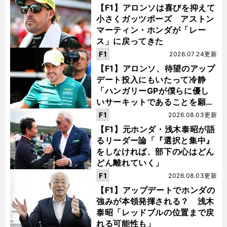
【F1】アロンソは喜びを抑えて
小さくガッツポーズ アストン
マーティン・ホンダが「レー
ス」に戻ってきた
F1
2026.07.24更新
【F1】アロンソ、待望のアップ
デート投入にもいたって冷静
「ハンガリーGPが僕らに優し
いサーキットであることを願
う」
F1
2026.08.03更新
【F1】元ホンダ・浅木泰昭が語
るリーダー論「『選択と集中』
をしなければ、部下の心はどん
どん離れていく」
F1
2026.08.03更新
【F1】アップデートでホンダの
強みが本領発揮される？ 浅木
泰昭「レッドブルの位置まで戻
れる可能性も」