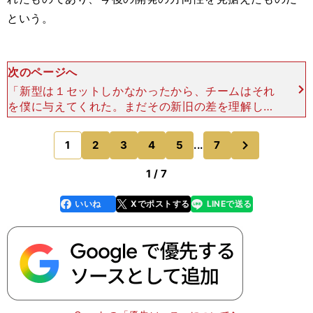
という。
次のページへ
「新型は１セットしかなかったから、チームはそれ
を僕に与えてくれた。まだその新旧の差を理解しよ
うとしているところだけど、そのふたつのウイング
は異なるフィロソフィで作られたものなんだ。 そ
次
1
2
3
4
5
...
7
のページへ
れが（タイム差に
1 / 7
いいね
Xでポストする
LINEで送る
line
faceboo
x
k