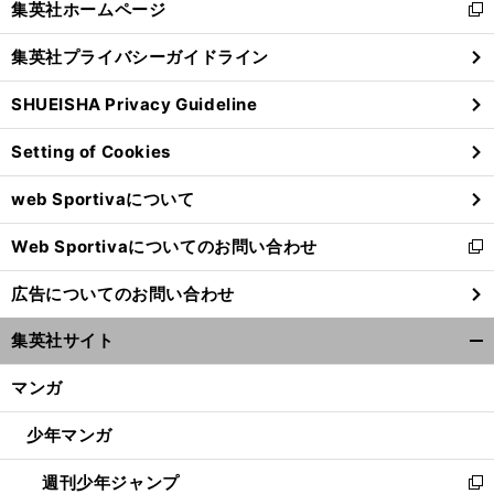
集英社ホームページ
新
閉
し
じ
集英社プライバシーガイドライン
い
る
ウ
SHUEISHA Privacy Guideline
ィ
ン
Setting of Cookies
ド
ウ
web Sportivaについて
で
開
Web Sportivaについてのお問い合わせ
く
新
し
広告についてのお問い合わせ
い
ウ
集英社サイト
ィ
開
ン
く/
マンガ
ド
閉
ウ
じ
少年マンガ
で
る
開
週刊少年ジャンプ
く
新