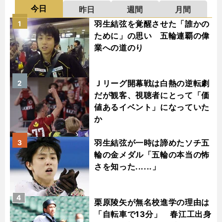
今日
昨日
週間
月間
羽生結弦を覚醒させた「誰かの
1
ために」の思い 五輪連覇の偉
業への道のり
Ｊリーグ開幕戦は白熱の逆転劇
2
だが観客、視聴者にとって「価
値あるイベント」になっていた
か
羽生結弦が一時は諦めたソチ五
3
輪の金メダル「五輪の本当の怖
さを知った......」
4
栗原陵矢が無名校進学の理由は
「自転車で13分」 春江工出身