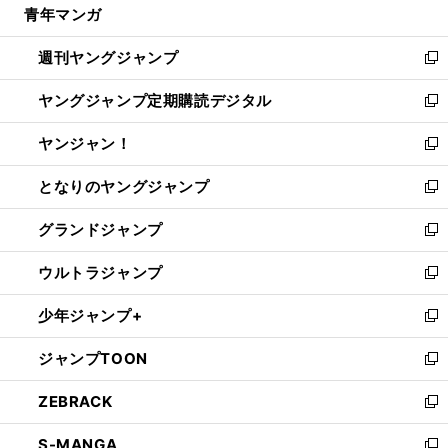
青年マンガ
く
で
ド
ィ
い
開
ウ
ン
ウ
週刊ヤングジャンプ
く
で
ド
ィ
新
開
ウ
ン
し
ヤングジャンプ定期購読デジタル
く
で
ド
い
新
開
ウ
ウ
し
ヤンジャン！
く
で
ィ
い
新
開
ン
ウ
し
となりのヤングジャンプ
く
ド
ィ
い
新
ウ
ン
ウ
し
グランドジャンプ
で
ド
ィ
い
新
開
ウ
ン
ウ
し
ウルトラジャンプ
く
で
ド
ィ
い
新
開
ウ
ン
ウ
し
少年ジャンプ+
く
で
ド
ィ
い
新
開
ウ
ン
ウ
し
ジャンプTOON
く
で
ド
ィ
い
新
開
ウ
ン
ウ
し
ZEBRACK
く
で
ド
ィ
い
新
開
ウ
ン
ウ
し
S-MANGA
く
で
ド
ィ
い