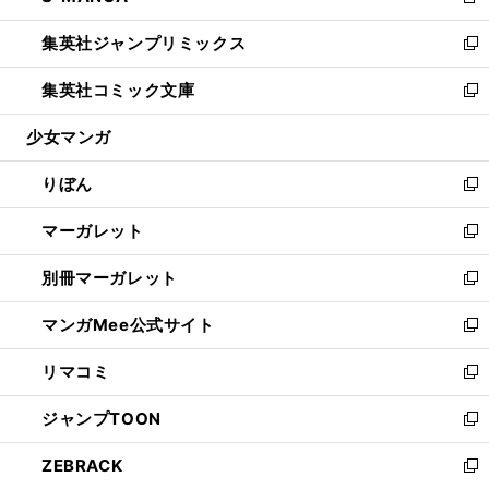
新
開
ウ
ン
ウ
し
集英社ジャンプリミックス
く
で
ド
ィ
い
新
開
ウ
ン
ウ
し
集英社コミック文庫
く
で
ド
ィ
い
新
開
ウ
ン
ウ
し
少女マンガ
く
で
ド
ィ
い
開
ウ
ン
ウ
りぼん
く
で
ド
ィ
新
開
ウ
ン
し
マーガレット
く
で
ド
い
新
開
ウ
ウ
し
別冊マーガレット
く
で
ィ
い
新
開
ン
ウ
し
マンガMee公式サイト
く
ド
ィ
い
新
ウ
ン
ウ
し
リマコミ
で
ド
ィ
い
新
開
ウ
ン
ウ
し
ジャンプTOON
く
で
ド
ィ
い
新
開
ウ
ン
ウ
し
ZEBRACK
く
で
ド
ィ
い
新
開