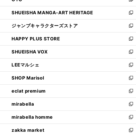
ド
新
開
ウ
し
SHUEISHA MANGA-ART HERITAGE
く
で
い
新
開
ウ
し
ジャンプキャラクターズストア
く
ィ
い
新
ン
ウ
し
HAPPY PLUS STORE
ド
ィ
い
新
ウ
ン
ウ
し
SHUEISHA VOX
で
ド
ィ
い
新
開
ウ
ン
ウ
し
LEEマルシェ
く
で
ド
ィ
い
新
開
ウ
ン
ウ
し
SHOP Marisol
く
で
ド
ィ
い
新
開
ウ
ン
ウ
し
eclat premium
く
で
ド
ィ
い
新
開
ウ
ン
ウ
し
mirabella
く
で
ド
ィ
い
新
開
ウ
ン
ウ
し
mirabella homme
く
で
ド
ィ
い
新
開
ウ
ン
ウ
し
zakka market
く
で
ド
ィ
い
新