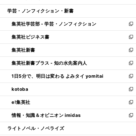
開
ウ
ン
ウ
し
学芸・ノンフィクション・新書
く
で
ド
ィ
い
開
ウ
ン
ウ
集英社学芸部 - 学芸・ノンフィクション
く
で
ド
ィ
新
開
ウ
ン
し
集英社ビジネス書
く
で
ド
い
新
開
ウ
ウ
し
集英社新書
く
で
ィ
い
新
開
ン
ウ
し
集英社新書プラス - 知の水先案内人
く
ド
ィ
い
新
ウ
ン
ウ
し
1日5分で、明日は変わる よみタイ yomitai
で
ド
ィ
い
新
開
ウ
ン
ウ
し
kotoba
く
で
ド
ィ
い
新
開
ウ
ン
ウ
し
e!集英社
く
で
ド
ィ
い
新
開
ウ
ン
ウ
し
情報・知識＆オピニオン imidas
く
で
ド
ィ
い
新
開
ウ
ン
ウ
し
ライトノベル・ノベライズ
く
で
ド
ィ
い
開
ウ
ン
ウ