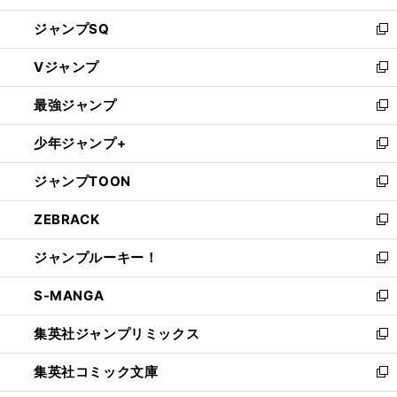
し
ジャンプSQ
い
新
ウ
し
Vジャンプ
ィ
い
新
ン
ウ
し
最強ジャンプ
ド
ィ
い
新
ウ
ン
ウ
し
少年ジャンプ+
で
ド
ィ
い
新
開
ウ
ン
ウ
し
ジャンプTOON
く
で
ド
ィ
い
新
開
ウ
ン
ウ
し
ZEBRACK
く
で
ド
ィ
い
新
開
ウ
ン
ウ
し
ジャンプルーキー！
く
で
ド
ィ
い
新
開
ウ
ン
ウ
し
S-MANGA
く
で
ド
ィ
い
新
開
ウ
ン
ウ
し
集英社ジャンプリミックス
く
で
ド
ィ
い
新
開
ウ
ン
ウ
し
集英社コミック文庫
く
で
ド
ィ
い
新
開
ウ
ン
ウ
し