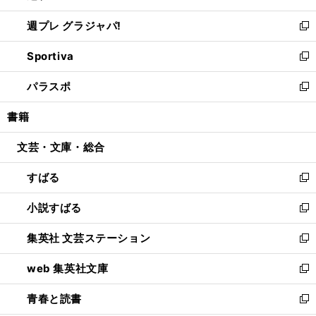
開
ウ
ウ
し
週プレ グラジャパ!
く
で
ィ
い
新
開
ン
ウ
し
Sportiva
く
ド
ィ
い
新
ウ
ン
ウ
し
パラスポ
で
ド
ィ
い
新
開
ウ
ン
ウ
し
書籍
く
で
ド
ィ
い
開
ウ
ン
ウ
文芸・文庫・総合
く
で
ド
ィ
開
ウ
ン
すばる
く
で
ド
新
開
ウ
し
小説すばる
く
で
い
新
開
ウ
し
集英社 文芸ステーション
く
ィ
い
新
ン
ウ
し
web 集英社文庫
ド
ィ
い
新
ウ
ン
ウ
し
青春と読書
で
ド
ィ
い
新
開
ウ
ン
ウ