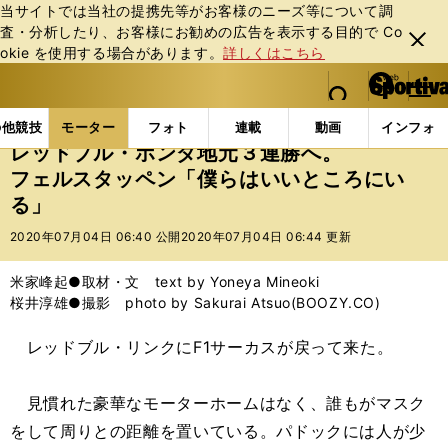
当サイトでは当社の提携先等がお客様のニーズ等について調
査・分析したり、お客様にお勧めの広告を表⽰する⽬的で Co
閉じ
okie を使⽤する場合があります。
詳しくはこちら
る
マイペ
web Sportiva (webスポルティーバ)
検索
メニュ
we
ー
モーターの記事一覧
モーター
F1
レッドブル・
b
ジ
の他競技
モーター
フォト
連載
動画
インフォ
ス
レッドブル・ホンダ地元３連勝へ。
ポ
フェルスタッペン「僕らはいいところにい
ル
る」
テ
ィ
2020年07月04日 06:40 公開
2020年07月04日 06:44 更新
ー
バ
米家峰起●取材・文 text by Yoneya Mineoki
桜井淳雄●撮影 photo by Sakurai Atsuo(BOOZY.CO)
レッドブル・リンクにF1サーカスが戻って来た。
見慣れた豪華なモーターホームはなく、誰もがマスク
をして周りとの距離を置いている。パドックには人が少