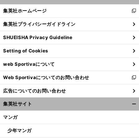
開
へ
1
A
く/
集英社ホームページ
新
閉
し
じ
集英社プライバシーガイドライン
い
る
ウ
SHUEISHA Privacy Guideline
ィ
ン
Setting of Cookies
ド
ウ
web Sportivaについて
で
開
Web Sportivaについてのお問い合わせ
く
新
し
広告についてのお問い合わせ
い
ウ
集英社サイト
ィ
開
ン
く/
マンガ
ド
閉
ウ
じ
少年マンガ
で
る
開