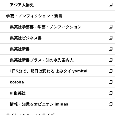
し
アジア人物史
く
で
ド
ィ
い
新
開
ウ
ン
ウ
し
学芸・ノンフィクション・新書
く
で
ド
ィ
い
開
ウ
ン
ウ
集英社学芸部 - 学芸・ノンフィクション
く
で
ド
ィ
新
開
ウ
ン
し
集英社ビジネス書
く
で
ド
い
新
開
ウ
ウ
し
集英社新書
く
で
ィ
い
新
開
ン
ウ
し
集英社新書プラス - 知の水先案内人
く
ド
ィ
い
新
ウ
ン
ウ
し
1日5分で、明日は変わる よみタイ yomitai
で
ド
ィ
い
新
開
ウ
ン
ウ
し
kotoba
く
で
ド
ィ
い
新
開
ウ
ン
ウ
し
e!集英社
く
で
ド
ィ
い
新
開
ウ
ン
ウ
し
情報・知識＆オピニオン imidas
く
で
ド
ィ
い
新
開
ウ
ン
ウ
し
く