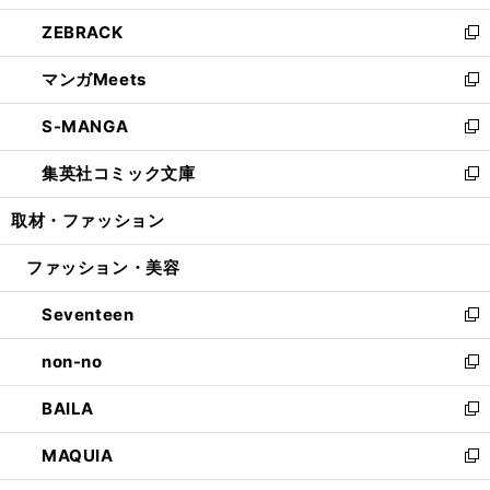
開
ウ
ン
ウ
し
ZEBRACK
く
で
ド
ィ
い
新
開
ウ
ン
ウ
し
マンガMeets
く
で
ド
ィ
い
新
開
ウ
ン
ウ
し
S-MANGA
く
で
ド
ィ
い
新
開
ウ
ン
ウ
し
集英社コミック文庫
く
で
ド
ィ
い
新
開
ウ
ン
ウ
し
取材・ファッション
く
で
ド
ィ
い
開
ウ
ン
ウ
ファッション・美容
く
で
ド
ィ
開
ウ
ン
Seventeen
く
で
ド
新
開
ウ
し
non-no
く
で
い
新
開
ウ
し
BAILA
く
ィ
い
新
ン
ウ
し
MAQUIA
ド
ィ
い
新
ウ
ン
ウ
し