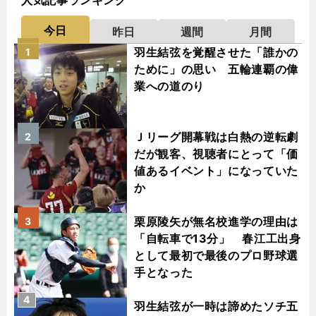
人気記事ランキング
今日
昨日
週間
月間
羽生結弦を覚醒させた「誰かの
1
ために」の思い 五輪連覇の偉
業への道のり
Ｊリーグ開幕戦は白熱の逆転劇
2
だが観客、視聴者にとって「価
値あるイベント」になっていた
か
栗原陵矢が無名校進学の理由は
3
「自転車で13分」 春江工出身
として最初で最後のプロ野球選
手となった
4
羽生結弦が一時は諦めたソチ五