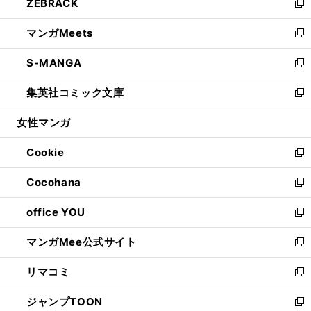
ZEBRACK
く
で
ド
ィ
い
新
開
ウ
ン
ウ
し
マンガMeets
く
で
ド
ィ
い
新
開
ウ
ン
ウ
し
S-MANGA
く
で
ド
ィ
い
新
開
ウ
ン
ウ
し
集英社コミック文庫
く
で
ド
ィ
い
新
開
ウ
ン
ウ
し
女性マンガ
く
で
ド
ィ
い
開
ウ
ン
ウ
Cookie
く
で
ド
ィ
新
開
ウ
ン
し
Cocohana
く
で
ド
い
新
開
ウ
ウ
し
office YOU
く
で
ィ
い
新
開
ン
ウ
し
マンガMee公式サイト
く
ド
ィ
い
新
ウ
ン
ウ
し
リマコミ
で
ド
ィ
い
新
開
ウ
ン
ウ
し
ジャンプTOON
く
で
ド
ィ
い
新