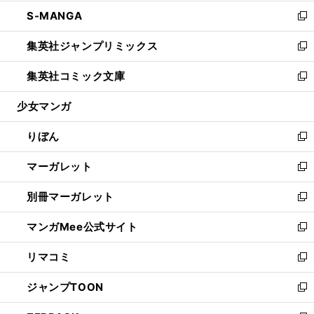
開
ウ
ン
ウ
し
S-MANGA
く
で
ド
ィ
い
新
開
ウ
ン
ウ
し
集英社ジャンプリミックス
く
で
ド
ィ
い
新
開
ウ
ン
ウ
し
集英社コミック文庫
く
で
ド
ィ
い
新
開
ウ
ン
ウ
し
少女マンガ
く
で
ド
ィ
い
開
ウ
ン
ウ
りぼん
く
で
ド
ィ
新
開
ウ
ン
し
マーガレット
く
で
ド
い
新
開
ウ
ウ
し
別冊マーガレット
く
で
ィ
い
新
開
ン
ウ
し
マンガMee公式サイト
く
ド
ィ
い
新
ウ
ン
ウ
し
リマコミ
で
ド
ィ
い
新
開
ウ
ン
ウ
し
ジャンプTOON
く
で
ド
ィ
い
新
開
ウ
ン
ウ
し