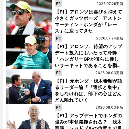
F1
2026.07.29更新
【F1】アロンソは喜びを抑えて
小さくガッツポーズ アストン
マーティン・ホンダが「レー
ス」に戻ってきた
F1
2026.07.24更新
【F1】アロンソ、待望のアップ
デート投入にもいたって冷静
「ハンガリーGPが僕らに優し
いサーキットであることを願
う」
F1
2026.08.03更新
【F1】元ホンダ・浅木泰昭が語
るリーダー論「『選択と集中』
をしなければ、部下の心はどん
どん離れていく」
F1
2026.08.03更新
【F1】アップデートでホンダの
強みが本領発揮される？ 浅木
泰昭「レッドブルの位置まで戻