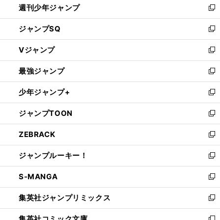
週刊少年ジャンプ
く
新
し
ジャンプSQ
い
新
ウ
し
Vジャンプ
ィ
い
新
ン
ウ
し
最強ジャンプ
ド
ィ
い
新
ウ
ン
ウ
し
少年ジャンプ+
で
ド
ィ
い
新
開
ウ
ン
ウ
し
ジャンプTOON
く
で
ド
ィ
い
新
開
ウ
ン
ウ
し
ZEBRACK
く
で
ド
ィ
い
新
開
ウ
ン
ウ
し
ジャンプルーキー！
く
で
ド
ィ
い
新
開
ウ
ン
ウ
し
S-MANGA
く
で
ド
ィ
い
新
開
ウ
ン
ウ
し
集英社ジャンプリミックス
く
で
ド
ィ
い
新
開
ウ
ン
ウ
し
集英社コミック文庫
く
で
ド
ィ