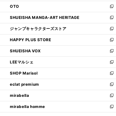
ウ
ン
OTO
で
ド
新
開
ウ
し
SHUEISHA MANGA-ART HERITAGE
く
で
い
新
開
ウ
し
ジャンプキャラクターズストア
く
ィ
い
新
ン
ウ
し
HAPPY PLUS STORE
ド
ィ
い
新
ウ
ン
ウ
し
SHUEISHA VOX
で
ド
ィ
い
新
開
ウ
ン
ウ
し
LEEマルシェ
く
で
ド
ィ
い
新
開
ウ
ン
ウ
し
SHOP Marisol
く
で
ド
ィ
い
新
開
ウ
ン
ウ
し
eclat premium
く
で
ド
ィ
い
新
開
ウ
ン
ウ
し
mirabella
く
で
ド
ィ
い
新
開
ウ
ン
ウ
し
mirabella homme
く
で
ド
ィ
い
新
開
ウ
ン
ウ
し