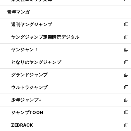
い
新
開
ウ
ン
ウ
し
青年マンガ
く
で
ド
ィ
い
開
ウ
ン
ウ
週刊ヤングジャンプ
く
で
ド
ィ
新
開
ウ
ン
し
ヤングジャンプ定期購読デジタル
く
で
ド
い
新
開
ウ
ウ
し
ヤンジャン！
く
で
ィ
い
新
開
ン
ウ
し
となりのヤングジャンプ
く
ド
ィ
い
新
ウ
ン
ウ
し
グランドジャンプ
で
ド
ィ
い
新
開
ウ
ン
ウ
し
ウルトラジャンプ
く
で
ド
ィ
い
新
開
ウ
ン
ウ
し
少年ジャンプ+
く
で
ド
ィ
い
新
開
ウ
ン
ウ
し
ジャンプTOON
く
で
ド
ィ
い
新
開
ウ
ン
ウ
し
ZEBRACK
く
で
ド
ィ
い
新