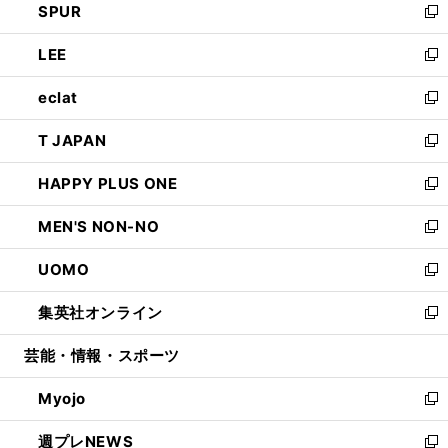
SPUR
で
ド
ィ
い
新
開
ウ
ン
ウ
し
LEE
く
で
ド
ィ
い
新
開
ウ
ン
ウ
し
eclat
く
で
ド
ィ
い
新
開
ウ
ン
ウ
し
T JAPAN
く
で
ド
ィ
い
新
開
ウ
ン
ウ
し
HAPPY PLUS ONE
く
で
ド
ィ
い
新
開
ウ
ン
ウ
し
MEN'S NON-NO
く
で
ド
ィ
い
新
開
ウ
ン
ウ
し
UOMO
く
で
ド
ィ
い
新
開
ウ
ン
ウ
し
集英社オンライン
く
で
ド
ィ
い
新
開
ウ
ン
ウ
し
芸能・情報・スポーツ
く
で
ド
ィ
い
開
ウ
ン
ウ
Myojo
く
で
ド
ィ
新
開
ウ
ン
し
週プレNEWS
く
で
ド
い
新