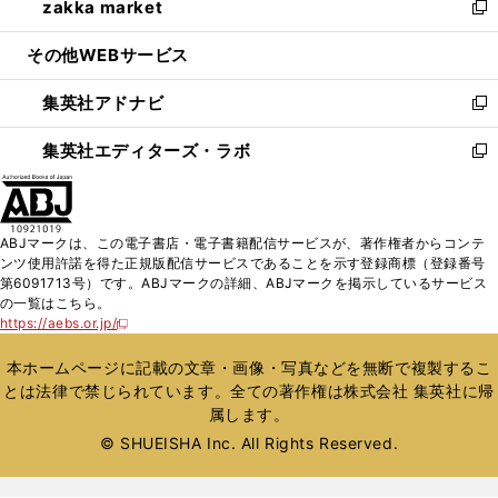
zakka market
く
で
ド
ィ
い
新
開
ウ
ン
ウ
し
その他WEBサービス
く
で
ド
ィ
い
開
ウ
ン
ウ
集英社アドナビ
く
で
ド
ィ
新
開
ウ
ン
し
集英社エディターズ・ラボ
く
で
ド
い
新
開
ウ
ウ
し
く
で
ィ
い
開
ン
ウ
ABJマークは、この電子書店・電子書籍配信サービスが、著作権者からコンテ
く
ド
ィ
ンツ使用許諾を得た正規版配信サービスであることを示す登録商標（登録番号
ウ
ン
第6091713号）です。ABJマークの詳細、ABJマークを掲示しているサービス
で
ド
の一覧はこちら。
開
ウ
https://aebs.or.jp/
新
く
で
し
い
開
本ホームページに記載の文章・画像・写真などを無断で複製するこ
ウ
く
とは法律で禁じられています。全ての著作権は株式会社 集英社に帰
ィ
属します。
ン
ド
© SHUEISHA Inc. All Rights Reserved.
ウ
で
開