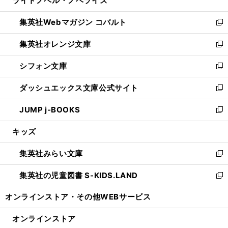
ライトノベル・ノベライズ
で
ド
ィ
い
開
ウ
ン
ウ
集英社Webマガジン コバルト
く
で
ド
ィ
新
開
ウ
ン
し
集英社オレンジ文庫
く
で
ド
い
新
開
ウ
ウ
し
シフォン文庫
く
で
ィ
い
新
開
ン
ウ
し
ダッシュエックス文庫公式サイト
く
ド
ィ
い
新
ウ
ン
ウ
し
JUMP j-BOOKS
で
ド
ィ
い
新
開
ウ
ン
ウ
し
キッズ
く
で
ド
ィ
い
開
ウ
ン
ウ
集英社みらい文庫
く
で
ド
ィ
新
開
ウ
ン
し
集英社の児童図書 S-KIDS.LAND
く
で
ド
い
新
開
ウ
ウ
し
オンラインストア・
その他WEBサービス
く
で
ィ
い
開
ン
ウ
オンラインストア
く
ド
ィ