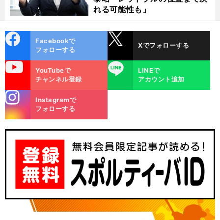
れる可能性も」
cebo
X
Facebookで
Xでフォローする
ok
フォローする
uTube
LINE
YouTubeで
LINEで
チャンネル登録
アカウント追加
stagra
Instagramで
m
フォローする