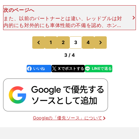
次のページへ
また、以前のパートナーとは違い、レッドブルは対
内的にも対外的にも車体性能の不備を認め、ホンダ
だけに敗因を押しつけるようなことはしなかった。
「チームの中でお互い正直に話をしていますし、そ
次
1
2
3
4
のページへ
のページへ
れを正直に外にも
前
3 / 4
いいね
Xでポストする
LINEで送る
line
faceboo
x
k
Googleの「優先ソース」について