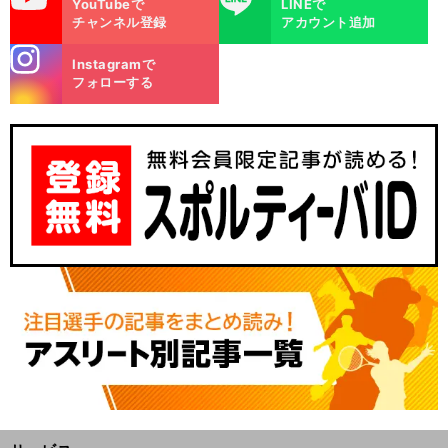
YouTubeで
LINEで
チャンネル登録
アカウント追加
stagra
Instagramで
m
フォローする