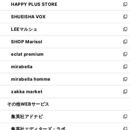
HAPPY PLUS STORE
ド
ィ
い
新
ウ
ン
ウ
し
SHUEISHA VOX
で
ド
ィ
い
新
開
ウ
ン
ウ
し
LEEマルシェ
く
で
ド
ィ
い
新
開
ウ
ン
ウ
し
SHOP Marisol
く
で
ド
ィ
い
新
開
ウ
ン
ウ
し
eclat premium
く
で
ド
ィ
い
新
開
ウ
ン
ウ
し
mirabella
く
で
ド
ィ
い
新
開
ウ
ン
ウ
し
mirabella homme
く
で
ド
ィ
い
新
開
ウ
ン
ウ
し
zakka market
く
で
ド
ィ
い
新
開
ウ
ン
ウ
し
その他WEBサービス
く
で
ド
ィ
い
開
ウ
ン
ウ
集英社アドナビ
く
で
ド
ィ
新
開
ウ
ン
し
集英社エディターズ・ラボ
く
で
ド
い