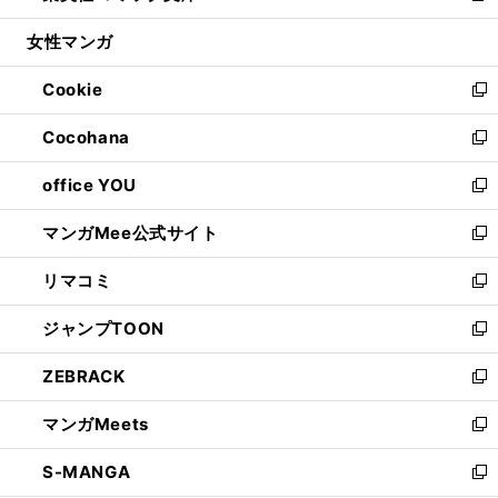
開
ウ
ン
ウ
し
女性マンガ
く
で
ド
ィ
い
開
ウ
ン
ウ
Cookie
く
で
ド
ィ
新
開
ウ
ン
し
Cocohana
く
で
ド
い
新
開
ウ
ウ
し
office YOU
く
で
ィ
い
新
開
ン
ウ
し
マンガMee公式サイト
く
ド
ィ
い
新
ウ
ン
ウ
し
リマコミ
で
ド
ィ
い
新
開
ウ
ン
ウ
し
ジャンプTOON
く
で
ド
ィ
い
新
開
ウ
ン
ウ
し
ZEBRACK
く
で
ド
ィ
い
新
開
ウ
ン
ウ
し
マンガMeets
く
で
ド
ィ
い
新
開
ウ
ン
ウ
し
S-MANGA
く
で
ド
ィ
い
新
開
ウ
ン