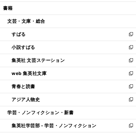
開
ウ
ン
ウ
し
書籍
く
で
ド
ィ
い
開
ウ
ン
ウ
文芸・文庫・総合
く
で
ド
ィ
開
ウ
ン
すばる
く
で
ド
新
開
ウ
し
小説すばる
く
で
い
新
開
ウ
し
集英社 文芸ステーション
く
ィ
い
新
ン
ウ
し
web 集英社文庫
ド
ィ
い
新
ウ
ン
ウ
し
青春と読書
で
ド
ィ
い
新
開
ウ
ン
ウ
し
アジア人物史
く
で
ド
ィ
い
新
開
ウ
ン
ウ
し
学芸・ノンフィクション・新書
く
で
ド
ィ
い
開
ウ
ン
ウ
集英社学芸部 - 学芸・ノンフィクション
く
で
ド
ィ
新
開
ウ
ン
し