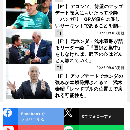
【F1】アロンソ、待望のアップ
デート投入にもいたって冷静
「ハンガリーGPが僕らに優し
いサーキットであることを願
う」
F1
2026.08.03更新
【F1】元ホンダ・浅木泰昭が語
るリーダー論「『選択と集中』
をしなければ、部下の心はどん
どん離れていく」
F1
2026.08.03更新
【F1】アップデートでホンダの
強みが本領発揮される？ 浅木
泰昭「レッドブルの位置まで戻
れる可能性も」
cebo
X
Facebookで
Xでフォローする
ok
フォローする
uTube
LINE