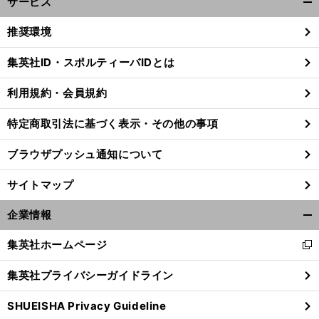
サービス
開
く/
推奨環境
閉
じ
集英社ID・スポルティーバIDとは
る
利用規約・会員規約
前
へ
特定商取引法に基づく表示・その他の事項
ブラウザプッシュ通知について
サイトマップ
企業情報
開
く/
集英社ホームページ
新
閉
し
じ
集英社プライバシーガイドライン
い
る
ウ
SHUEISHA Privacy Guideline
ィ