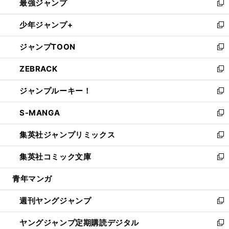
最強ジャンプ
ド
ィ
い
新
ウ
ン
ウ
し
少年ジャンプ+
で
ド
ィ
い
新
開
ウ
ン
ウ
し
ジャンプTOON
く
で
ド
ィ
い
新
開
ウ
ン
ウ
し
ZEBRACK
く
で
ド
ィ
い
新
開
ウ
ン
ウ
し
ジャンプルーキー！
く
で
ド
ィ
い
新
開
ウ
ン
ウ
し
S-MANGA
く
で
ド
ィ
い
新
開
ウ
ン
ウ
し
集英社ジャンプリミックス
く
で
ド
ィ
い
新
開
ウ
ン
ウ
し
集英社コミック文庫
く
で
ド
ィ
い
新
開
ウ
ン
ウ
し
青年マンガ
く
で
ド
ィ
い
開
ウ
ン
ウ
週刊ヤングジャンプ
く
で
ド
ィ
新
開
ウ
ン
し
ヤングジャンプ定期購読デジタル
く
で
ド
い
新