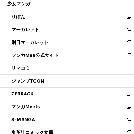
少女マンガ
く
で
ド
ィ
い
開
ウ
ン
ウ
りぼん
く
で
ド
ィ
新
開
ウ
ン
し
マーガレット
く
で
ド
い
新
開
ウ
ウ
し
別冊マーガレット
く
で
ィ
い
新
開
ン
ウ
し
マンガMee公式サイト
く
ド
ィ
い
新
ウ
ン
ウ
し
リマコミ
で
ド
ィ
い
新
開
ウ
ン
ウ
し
ジャンプTOON
く
で
ド
ィ
い
新
開
ウ
ン
ウ
し
ZEBRACK
く
で
ド
ィ
い
新
開
ウ
ン
ウ
し
マンガMeets
く
で
ド
ィ
い
新
開
ウ
ン
ウ
し
S-MANGA
く
で
ド
ィ
い
新
開
ウ
ン
ウ
し
集英社コミック文庫
く
で
ド
ィ
い
新