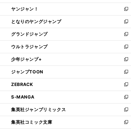
開
ウ
ウ
し
ヤンジャン！
く
で
ィ
い
新
開
ン
ウ
し
となりのヤングジャンプ
く
ド
ィ
い
新
ウ
ン
ウ
し
グランドジャンプ
で
ド
ィ
い
新
開
ウ
ン
ウ
し
ウルトラジャンプ
く
で
ド
ィ
い
新
開
ウ
ン
ウ
し
少年ジャンプ+
く
で
ド
ィ
い
新
開
ウ
ン
ウ
し
ジャンプTOON
く
で
ド
ィ
い
新
開
ウ
ン
ウ
し
ZEBRACK
く
で
ド
ィ
い
新
開
ウ
ン
ウ
し
S-MANGA
く
で
ド
ィ
い
新
開
ウ
ン
ウ
し
集英社ジャンプリミックス
く
で
ド
ィ
い
新
開
ウ
ン
ウ
し
集英社コミック文庫
く
で
ド
ィ
い
新
開
ウ
ン
ウ
し