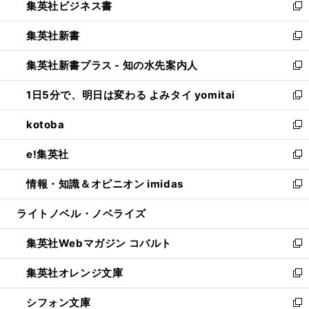
集英社ビジネス書
く
で
ド
い
新
開
ウ
ウ
し
集英社新書
く
で
ィ
い
新
開
ン
ウ
し
集英社新書プラス - 知の水先案内人
く
ド
ィ
い
新
ウ
ン
ウ
し
1日5分で、明日は変わる よみタイ yomitai
で
ド
ィ
い
新
開
ウ
ン
ウ
し
kotoba
く
で
ド
ィ
い
新
開
ウ
ン
ウ
し
e!集英社
く
で
ド
ィ
い
新
開
ウ
ン
ウ
し
情報・知識＆オピニオン imidas
く
で
ド
ィ
い
新
開
ウ
ン
ウ
し
ライトノベル・ノベライズ
く
で
ド
ィ
い
開
ウ
ン
ウ
集英社Webマガジン コバルト
く
で
ド
ィ
新
開
ウ
ン
し
集英社オレンジ文庫
く
で
ド
い
新
開
ウ
ウ
し
シフォン文庫
く
で
ィ
い
新