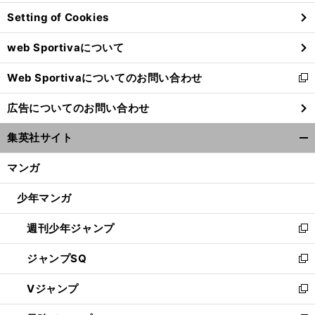
ン
Setting of Cookies
ド
ウ
web Sportivaについて
で
開
Web Sportivaについてのお問い合わせ
く
新
し
広告についてのお問い合わせ
い
ウ
集英社サイト
ィ
開
ン
く/
マンガ
ド
閉
ウ
じ
少年マンガ
で
る
開
週刊少年ジャンプ
く
新
し
ジャンプSQ
い
新
ウ
し
Vジャンプ
ィ
い
新
ン
ウ
し