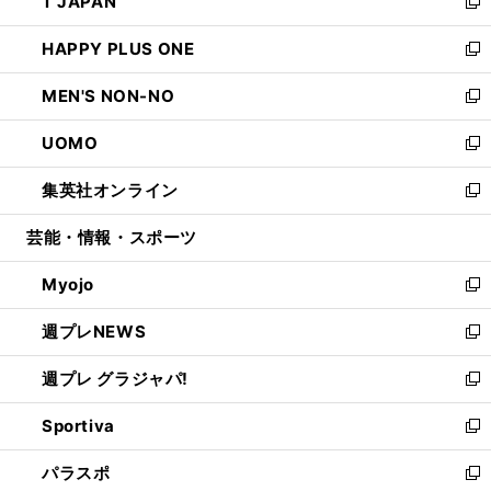
T JAPAN
く
で
ド
ィ
い
新
開
ウ
ン
ウ
し
HAPPY PLUS ONE
く
で
ド
ィ
い
新
開
ウ
ン
ウ
し
MEN'S NON-NO
く
で
ド
ィ
い
新
開
ウ
ン
ウ
し
UOMO
く
で
ド
ィ
い
新
開
ウ
ン
ウ
し
集英社オンライン
く
で
ド
ィ
い
新
開
ウ
ン
ウ
し
芸能・情報・スポーツ
く
で
ド
ィ
い
開
ウ
ン
ウ
Myojo
く
で
ド
ィ
新
開
ウ
ン
し
週プレNEWS
く
で
ド
い
新
開
ウ
ウ
し
週プレ グラジャパ!
く
で
ィ
い
新
開
ン
ウ
し
Sportiva
く
ド
ィ
い
新
ウ
ン
ウ
し
パラスポ
で
ド
ィ
い
新