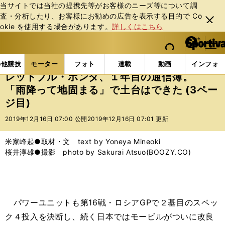
当サイトでは当社の提携先等がお客様のニーズ等について調
査・分析したり、お客様にお勧めの広告を表⽰する⽬的で Co
閉じ
okie を使⽤する場合があります。
詳しくはこちら
る
マイペ
web Sportiva (webスポルティーバ)
検索
メニュ
we
ー
モーターの記事一覧
モーター
F1
レッドブル・
b
ジ
の他競技
モーター
フォト
連載
動画
インフォ
ス
レッドブル・ホンダ、１年目の通信簿。
ポ
「雨降って地固まる」で土台はできた (3ペー
ル
ジ目)
テ
ィ
2019年12月16日 07:00 公開
2019年12月16日 07:01 更新
ー
バ
米家峰起●取材・文 text by Yoneya Mineoki
桜井淳雄●撮影 photo by Sakurai Atsuo(BOOZY.CO)
パワーユニットも第16戦・ロシアGPで２基目のスペッ
ク４投入を決断し、続く日本ではモービルがついに改良