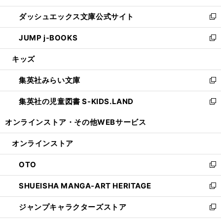
開
ン
ウ
し
ダッシュエックス文庫公式サイト
く
ド
ィ
い
新
ウ
ン
ウ
し
JUMP j-BOOKS
で
ド
ィ
い
新
開
ウ
ン
ウ
し
キッズ
く
で
ド
ィ
い
開
ウ
ン
ウ
集英社みらい文庫
く
で
ド
ィ
新
開
ウ
ン
し
集英社の児童図書 S-KIDS.LAND
く
で
ド
い
新
開
ウ
ウ
し
オンラインストア・
その他WEBサービス
く
で
ィ
い
開
ン
ウ
オンラインストア
く
ド
ィ
ウ
ン
OTO
で
ド
新
開
ウ
し
SHUEISHA MANGA-ART HERITAGE
く
で
い
新
開
ウ
し
ジャンプキャラクターズストア
く
ィ
い
新
ン
ウ
し