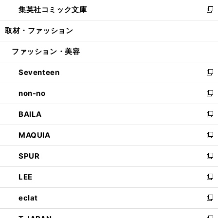
ウ
し
集英社コミック文庫
く
で
ド
ィ
い
新
開
ウ
ン
ウ
し
取材・ファッション
く
で
ド
ィ
い
開
ウ
ン
ウ
ファッション・美容
く
で
ド
ィ
開
ウ
ン
Seventeen
く
で
ド
新
開
ウ
し
non-no
く
で
い
新
開
ウ
し
BAILA
く
ィ
い
新
ン
ウ
し
MAQUIA
ド
ィ
い
新
ウ
ン
ウ
し
SPUR
で
ド
ィ
い
新
開
ウ
ン
ウ
し
LEE
く
で
ド
ィ
い
新
開
ウ
ン
ウ
し
eclat
く
で
ド
ィ
い
新
開
ウ
ン
ウ
し