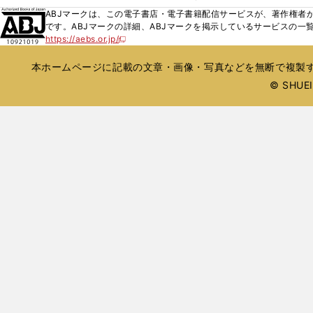
ィ
ウ
ウ
ウ
く
し
ABJマークは、この電子書店・電子書籍配信サービスが、著作権者か
ン
ィ
ィ
で
い
です。ABJマークの詳細、ABJマークを掲示しているサービスの一
ド
ン
ン
開
https://aebs.or.jp/
ウ
新
ウ
ド
ド
く
し
ィ
で
ウ
ウ
い
本ホームページに記載の文章・画像・写真などを無断で複製す
ン
開
で
で
ウ
ド
© SHUEIS
ィ
く
開
開
ン
ウ
く
く
ド
で
ウ
開
で
開
く
く