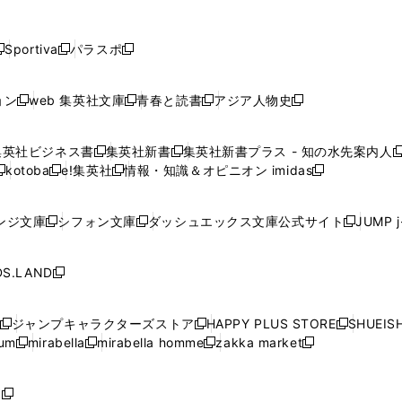
し
し
し
し
し
ン
ン
ン
ン
開
開
開
開
開
い
い
い
い
い
ド
ド
ド
ド
く
く
く
く
く
ウ
ウ
ウ
ウ
ウ
ウ
ウ
ウ
ウ
Sportiva
パラスポ
新
新
ィ
ィ
ィ
ィ
ィ
で
で
で
で
し
し
し
ン
ン
ン
ン
ン
開
開
開
開
い
い
い
ド
ド
ド
ド
ド
ョン
web 集英社文庫
青春と読書
アジア人物史
く
く
く
く
新
新
新
新
ウ
ウ
ウ
ウ
ウ
ウ
ウ
ウ
し
し
し
し
ィ
ィ
ィ
で
で
で
で
で
い
い
い
い
ン
ン
ン
集英社ビジネス書
集英社新書
集英社新書プラス - 知の水先案内人
開
開
開
開
開
新
新
新
ウ
ウ
ウ
ウ
ド
ド
ド
kotoba
e!集英社
情報・知識＆オピニオン imidas
く
く
く
く
く
新
し
新
し
新
ィ
ィ
ィ
ィ
ウ
ウ
ウ
し
し
い
し
い
し
ン
ン
ン
ン
で
で
で
い
い
ウ
い
ウ
い
ド
ド
ド
ド
ンジ文庫
シフォン文庫
ダッシュエックス文庫公式サイト
JUMP 
開
開
開
新
新
新
ウ
ウ
ィ
ウ
ィ
ウ
ウ
ウ
ウ
ウ
く
く
く
し
し
し
ィ
ィ
ン
ィ
ン
ィ
で
で
で
で
い
い
い
ン
ン
ド
ン
ド
ン
S.LAND
開
開
開
開
新
ウ
ウ
ウ
ド
ド
ウ
ド
ウ
ド
く
く
く
く
し
ィ
ィ
ィ
ウ
ウ
で
ウ
で
ウ
い
ン
ン
ン
ジャンプキャラクターズストア
HAPPY PLUS STORE
SHUEIS
で
で
開
で
開
で
新
新
新
ウ
ド
ド
ド
ium
mirabella
mirabella homme
zakka market
開
開
く
開
く
開
し
新
新
新
し
新
し
ィ
ウ
ウ
ウ
く
く
く
く
い
し
し
い
し
し
い
ン
で
で
で
ウ
い
い
ウ
い
い
ウ
ド
ボ
開
開
開
新