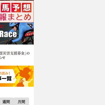
週間
月間