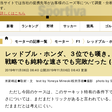
当サイトでは当社の提携先等がお客様のニーズ等について調査・分析し
web Sportiva (webスポルティーバ)
す。
詳しくはこちら
新着
ランキング
野球
サッカー
競馬
ゴル
we
モーターの記事一覧
モーター
F1
レッドブル・
b
ス
レッドブル・ホンダ、３位でも嘆き
ポ
ル
戦略でも純粋な速さでも完敗だった (
テ
2019年11月06日 06:40 公開
2019年11月06日 06:43 更新
ィ
ー
バ
米家峰起●取材・文 text by Yoneya Mineoki
桜井淳雄●撮影 photo by Sak
ただし今回のケースは、このサーキット特有の条件下で
さについては、まだまだトリックがあると言われている
だままだとは考えにくい。