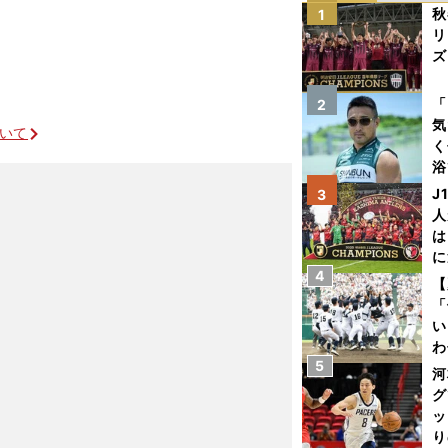
秋
1
リ
ズ
を
「
2
気
ついて
く
浴
太
J
3
ァ
人
は
に
4
と
【
「
い
わ
5
だ
河
グ
ッ
り