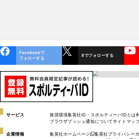
ebo
X
YouTube
Facebookで
Xでフォローする
ok
フォローする
サービス
推奨環境
集英社ID・スポルティーバIDとは
ブラウザプッシュ通知について
サイトマッ
企業情報
集英社ホームページ
集英社プライバシー
新