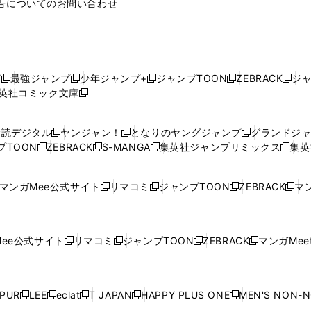
告についてのお問い合わせ
プ
最強ジャンプ
少年ジャンプ+
ジャンプTOON
ZEBRACK
ジ
新
新
新
新
新
英社コミック文庫
し
新
し
し
し
し
い
い
し
い
い
い
ウ
ウ
い
ウ
ウ
ウ
購読デジタル
ヤンジャン！
となりのヤングジャンプ
グランドジ
新
新
新
ィ
ィ
ウ
ィ
ィ
ィ
プTOON
ZEBRACK
S-MANGA
集英社ジャンプリミックス
集英
新
し
新
し
新
し
新
ン
ン
ィ
ン
ン
ン
し
い
し
い
し
い
し
ド
ド
ン
ド
ド
ド
い
ウ
い
ウ
い
ウ
い
ウ
ウ
ド
ウ
ウ
ウ
マンガMee公式サイト
リマコミ
ジャンプTOON
ZEBRACK
マン
新
新
新
新
ウ
ィ
ウ
ィ
ウ
ィ
ウ
で
で
ウ
で
で
で
し
し
し
し
し
ィ
ン
ィ
ン
ィ
ン
ィ
開
開
で
開
開
開
い
い
い
い
い
ン
ド
ン
ド
ン
ド
ン
く
く
開
く
く
く
ウ
ウ
ウ
ウ
ウ
ド
ウ
ド
ウ
ド
ウ
ド
ee公式サイト
リマコミ
ジャンプTOON
ZEBRACK
マンガMeet
く
新
新
新
新
ィ
ィ
ィ
ィ
ィ
ウ
で
ウ
で
ウ
で
ウ
し
し
し
し
ン
ン
ン
ン
ン
で
開
で
開
で
開
で
い
い
い
い
ド
ド
ド
ド
ド
開
く
開
く
開
く
開
ウ
ウ
ウ
ウ
ウ
ウ
ウ
ウ
ウ
PUR
LEE
eclat
T JAPAN
HAPPY PLUS ONE
MEN'S NON-
く
く
く
く
新
新
新
新
新
ィ
ィ
ィ
ィ
で
で
で
で
で