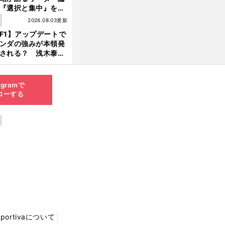
『選択と集中』をし
ければ、部下の心は
1
2026.08.03更新
んどん離れていく」
F1】アップデートで
ンダの強みが本領発
チ
・
、
される？ 浅木泰昭
ーム
ルマン
悲願のスーパーGT制覇を亡きエンジニアに捧げる
レッドブルの位置ま
戻れる可能性も」
agramで
ローする
Sportivaについて