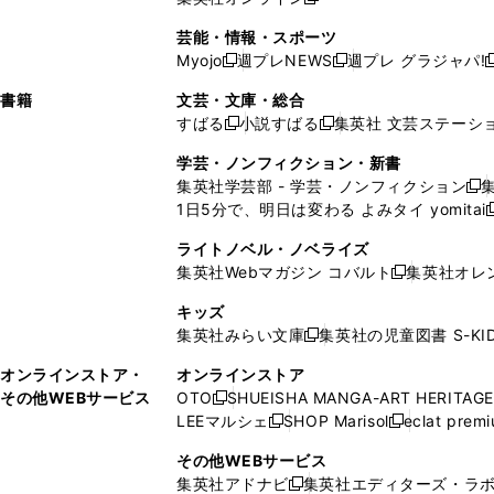
し
新
し
し
し
ン
ィ
ン
ン
開
で
開
で
い
し
い
い
い
ド
ン
ド
ド
芸能・情報・スポーツ
く
開
く
開
ウ
い
ウ
ウ
ウ
ウ
ド
ウ
ウ
Myojo
週プレNEWS
週プレ グラジャパ!
く
く
新
新
新
ィ
ウ
ィ
ィ
ィ
で
ウ
で
で
し
し
ン
ィ
ン
ン
ン
書籍
文芸・文庫・総合
開
で
開
開
い
い
ド
ン
ド
ド
ド
すばる
小説すばる
集英社 文芸ステーシ
く
開
く
く
新
新
ウ
ウ
ウ
ド
ウ
ウ
ウ
く
し
し
ィ
ィ
学芸・ノンフィクション・新書
で
ウ
で
で
で
い
い
ン
ン
集英社学芸部 - 学芸・ノンフィクション
開
で
開
開
開
新
ウ
ウ
ド
ド
1日5分で、明日は変わる よみタイ yomitai
く
開
く
く
く
し
新
ィ
ィ
ウ
ウ
く
い
ン
ン
ライトノベル・ノベライズ
で
で
ウ
ド
ド
集英社Webマガジン コバルト
集英社オレ
開
開
新
ィ
ウ
ウ
く
く
し
ン
キッズ
で
で
い
ド
集英社みらい文庫
集英社の児童図書 S-KID
開
開
新
ウ
ウ
く
く
し
ィ
オンラインストア・
オンラインストア
で
い
ン
その他WEBサービス
OTO
SHUEISHA MANGA-ART HERITAGE
開
新
ウ
ド
LEEマルシェ
SHOP Marisol
eclat prem
く
し
新
新
ィ
ウ
い
し
し
ン
その他WEBサービス
で
ウ
い
い
ド
集英社アドナビ
集英社エディターズ・ラ
開
新