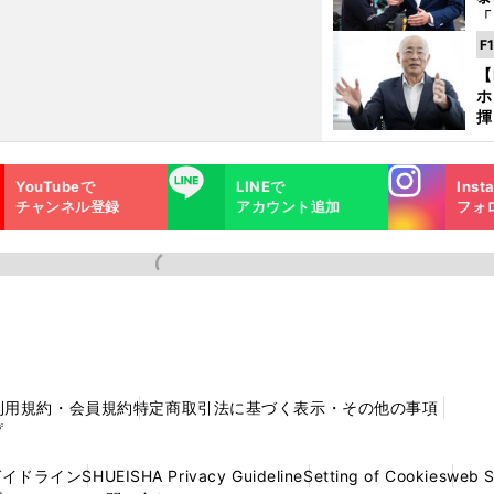
「
な
F
ど
【
ホ
揮
「
で
Instagra
LINE
YouTubeで
LINEで
Inst
m
チャンネル登録
アカウント追加
フォ
利用規約・会員規約
特定商取引法に基づく表示・その他の事項
プ
ガイドライン
SHUEISHA Privacy Guideline
Setting of Cookies
web 