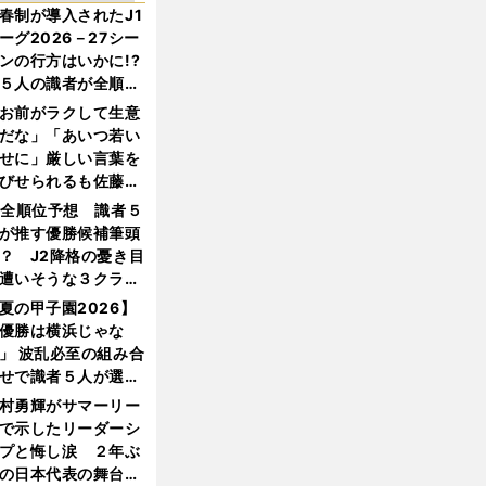
春制が導入されたJ1
ーグ2026－27シー
ンの行方はいかに!?
５人の識者が全順位
大胆予想
お前がラクして生意
だな」「あいつ若い
せに」厳しい言葉を
びせられるも佐藤慎
郎が貫いた誇りとフ
1全順位予想 識者５
ンへの思い
が推す優勝候補筆頭
？ J2降格の憂き目
遭いそうな３クラブ
は？
夏の甲子園2026】
優勝は横浜じゃな
」 波乱必至の組み合
せで識者５人が選ん
優勝校はここだ！
村勇輝がサマーリー
で示したリーダーシ
プと悔し涙 ２年ぶ
の日本代表の舞台を