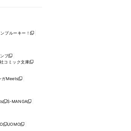
ャンプルーキー！
新
し
い
ウ
ャンプ
新
ィ
社コミック文庫
し
新
ン
い
し
ド
ウ
い
ウ
ガMeets
新
ィ
ウ
で
し
ン
ィ
開
い
ド
ン
く
ウ
ウ
ド
s
S-MANGA
新
新
ィ
で
ウ
し
し
ン
開
で
い
い
ド
く
開
ウ
ウ
ウ
NO
UOMO
く
新
新
ィ
ィ
で