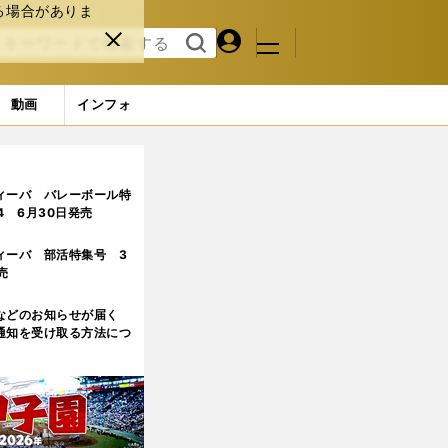
る場合がありま
マイペ
閉じ
検索
メニュ
ー
る
す
ジ
る
動画
インフォ
ージ目
ィーバ バレーボール特
.4 6月30日発売
ィーバ 部活特集号 3
売
などのお知らせが届く
通知を受け取る方法につ