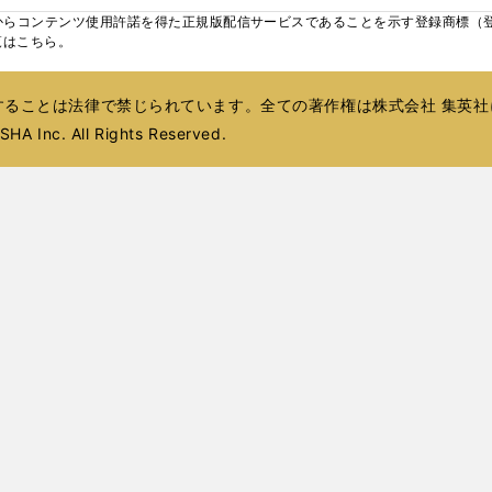
ィ
ウ
ウ
ィ
ウ
ウ
ィ
ウ
く
く
く
し
らコンテンツ使用許諾を得た正規版配信サービスであることを示す登録商標（登録番
ン
ィ
ィ
ン
ィ
ィ
ン
で
い
覧はこちら。
ド
ン
ン
ド
ン
ン
ド
開
ウ
ウ
ド
ド
ウ
ド
ド
ウ
く
ィ
で
ウ
ウ
で
ウ
ウ
で
ることは法律で禁じられています。全ての著作権は株式会社 集英社
ン
開
で
で
開
で
で
開
ド
HA Inc. All Rights Reserved.
く
開
開
く
開
開
く
ウ
く
く
く
く
で
開
く