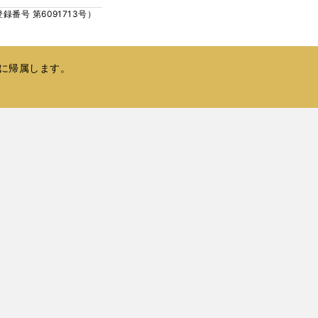
ィ
く
号 第6091713号）
ン
ド
ウ
で
に帰属します。
開
く