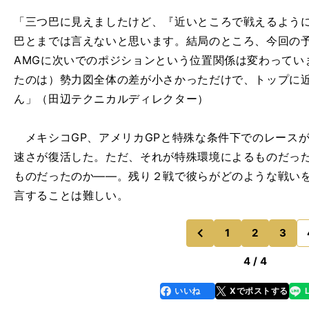
「三つ巴に見えましたけど、『近いところで戦えるよう
巴とまでは言えないと思います。結局のところ、今回の
AMGに次いでのポジションという位置関係は変わってい
たのは）勢力図全体の差が小さかっただけで、トップに
ん」（田辺テクニカルディレクター）
メキシコGP、アメリカGPと特殊な条件下でのレース
速さが復活した。ただ、それが特殊環境によるものだっ
ものだったのか――。残り２戦で彼らがどのような戦い
言することは難しい。
1
2
3
のページへ
前
4 / 4
いいね
Xでポストする
line
faceboo
x
k