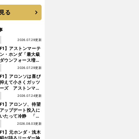
に３年目のNBA挑戦
続く
見る
事
1
2026.07.29更新
F1】アストンマーテ
ン・ホンダ「最大級
ダウンフォース増」
実現するも、アロン
1
2026.07.29更新
が苦言を呈した理由
F1】アロンソは喜び
抑えて小さくガッツ
ーズ アストンマー
ィン・ホンダが「レ
1
2026.07.24更新
ス」に戻ってきた
F1】アロンソ、待望
アップデート投入に
いたって冷静 「ハ
ガリーGPが僕らに
1
2026.08.03更新
しいサーキットであ
F1】元ホンダ・浅木
ことを願う」
昭が語るリーダー論