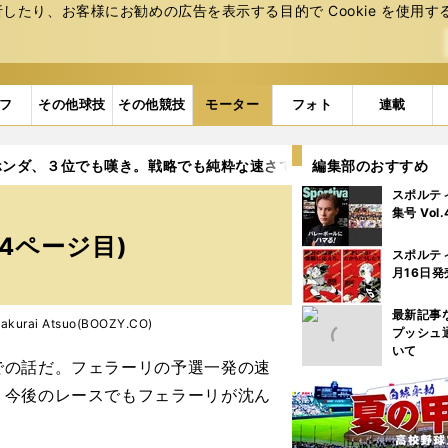
たり、お客様にお勧めの広告を表⽰する⽬的で Cookie を使⽤す
フ
その他球技
その他競技
モーター
フォト
連載
ホンダ、３位でも嘆き。戦略でも純粋な速さでも完敗だった
編集部のおすすめ
4ペ
スポルテ
。
集号 Vol
4ページ目)
スポルテ
月16日発
最新記事
urai Atsuo(BOOZY.CO)
プッシュ
いて
の話だ。フェラーリの予選一発の速
。今後のレースでもフェラーリが沈ん