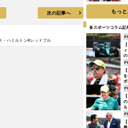
糧
は
もっと
次の記事へ
各スポーツコラム記
F
ス・ハミルトン
#レッドブル
【
ィ
の
を
F
ソ
【
を
ポ
テ
F
ー
【
の
も
ン
F
優
【
る
泰