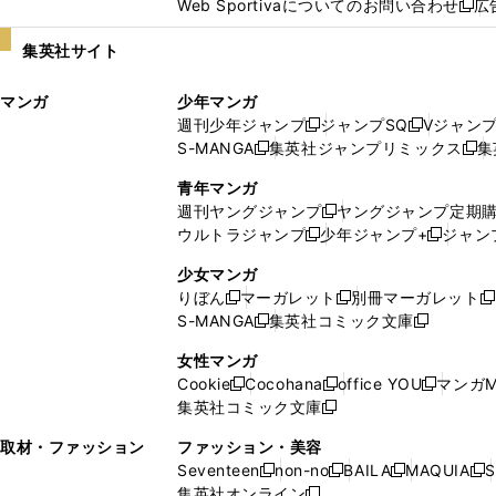
Web Sportivaについてのお問い合わせ
広
し
新
い
し
集英社サイト
ウ
い
ィ
ウ
マンガ
少年マンガ
ン
ィ
週刊少年ジャンプ
ジャンプSQ
Vジャン
ド
ン
新
新
S-MANGA
集英社ジャンプリミックス
集
ウ
ド
新
し
し
新
で
ウ
し
い
い
し
青年マンガ
開
で
い
ウ
ウ
い
週刊ヤングジャンプ
ヤングジャンプ定期
新
く
開
ウ
ィ
ィ
ウ
ウルトラジャンプ
少年ジャンプ+
ジャン
新
し
新
く
ィ
ン
ン
ィ
し
い
し
ン
ド
ド
ン
少女マンガ
い
ウ
い
ド
ウ
ウ
ド
りぼん
マーガレット
別冊マーガレット
新
新
新
ウ
ィ
ウ
ウ
で
で
ウ
S-MANGA
集英社コミック文庫
し
新
し
新
ィ
ン
ィ
で
開
開
で
い
し
い
し
ン
ド
ン
女性マンガ
開
く
く
開
ウ
い
ウ
い
ド
ウ
ド
Cookie
Cocohana
office YOU
マンガM
く
く
新
新
新
ィ
ウ
ィ
ウ
ウ
で
ウ
集英社コミック文庫
し
新
し
し
ン
ィ
ン
ィ
で
開
で
い
し
い
い
ド
ン
ド
ン
取材・ファッション
ファッション・美容
開
く
開
ウ
い
ウ
ウ
ウ
ド
ウ
ド
Seventeen
non-no
BAILA
MAQUIA
S
く
く
新
新
新
新
ィ
ウ
ィ
ィ
で
ウ
で
ウ
集英社オンライン