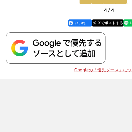
前
4 / 4
いいね
Xでポストする
line
faceboo
x
k
Googleの「優先ソース」に