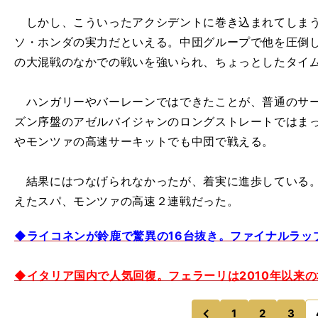
しかし、こういったアクシデントに巻き込まれてしまう
ソ・ホンダの実力だといえる。中団グループで他を圧倒
の大混戦のなかでの戦いを強いられ、ちょっとしたタイ
ハンガリーやバーレーンではできたことが、普通のサー
ズン序盤のアゼルバイジャンのロングストレートではま
やモンツァの高速サーキットでも中団で戦える。
結果にはつなげられなかったが、着実に進歩している。
えたスパ、モンツァの高速２連戦だった。
◆ライコネンが鈴鹿で驚異の16台抜き。ファイナルラッ
◆イタリア国内で人気回復。フェラーリは2010年以来
1
2
3
のページへ