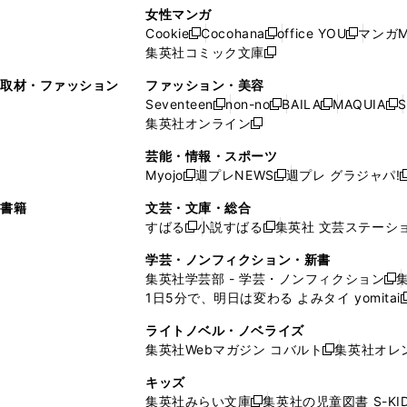
い
し
い
し
ン
ド
ン
女性マンガ
開
く
く
開
ウ
い
ウ
い
ド
ウ
ド
Cookie
Cocohana
office YOU
マンガM
く
く
新
新
新
ィ
ウ
ィ
ウ
ウ
で
ウ
集英社コミック文庫
し
新
し
し
ン
ィ
ン
ィ
で
開
で
い
し
い
い
ド
ン
ド
ン
取材・ファッション
ファッション・美容
開
く
開
ウ
い
ウ
ウ
ウ
ド
ウ
ド
Seventeen
non-no
BAILA
MAQUIA
S
く
く
新
新
新
新
ィ
ウ
ィ
ィ
で
ウ
で
ウ
集英社オンライン
し
新
し
し
し
ン
ィ
ン
ン
開
で
開
で
い
し
い
い
い
ド
ン
ド
ド
芸能・情報・スポーツ
く
開
く
開
ウ
い
ウ
ウ
ウ
ウ
ド
ウ
ウ
Myojo
週プレNEWS
週プレ グラジャパ!
く
く
新
新
新
ィ
ウ
ィ
ィ
ィ
で
ウ
で
で
し
し
ン
ィ
ン
ン
ン
書籍
文芸・文庫・総合
開
で
開
開
い
い
ド
ン
ド
ド
ド
すばる
小説すばる
集英社 文芸ステーシ
く
開
く
く
新
新
ウ
ウ
ウ
ド
ウ
ウ
ウ
く
し
し
ィ
ィ
学芸・ノンフィクション・新書
で
ウ
で
で
で
い
い
ン
ン
集英社学芸部 - 学芸・ノンフィクション
開
で
開
開
開
新
ウ
ウ
ド
ド
1日5分で、明日は変わる よみタイ yomitai
く
開
く
く
く
し
新
ィ
ィ
ウ
ウ
く
い
ン
ン
ライトノベル・ノベライズ
で
で
ウ
ド
ド
集英社Webマガジン コバルト
集英社オレ
開
開
新
ィ
ウ
ウ
く
く
し
ン
キッズ
で
で
い
ド
集英社みらい文庫
集英社の児童図書 S-KID
開
開
新