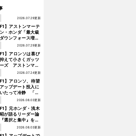
事
1
2026.07.29更新
F1】アストンマーテ
ン・ホンダ「最大級
ダウンフォース増」
実現するも、アロン
1
2026.07.29更新
が苦言を呈した理由
F1】アロンソは喜び
抑えて小さくガッツ
ーズ アストンマー
ィン・ホンダが「レ
1
2026.07.24更新
ス」に戻ってきた
F1】アロンソ、待望
アップデート投入に
いたって冷静 「ハ
ガリーGPが僕らに
1
2026.08.03更新
しいサーキットであ
F1】元ホンダ・浅木
ことを願う」
佐
。
昭が語るリーダー論
藤琢磨がキャリア３度目の優勝
アクシデントを味方にレースを支配
『選択と集中』をし
ければ、部下の心は
1
2026.08.03更新
んどん離れていく」
F1】アップデートで