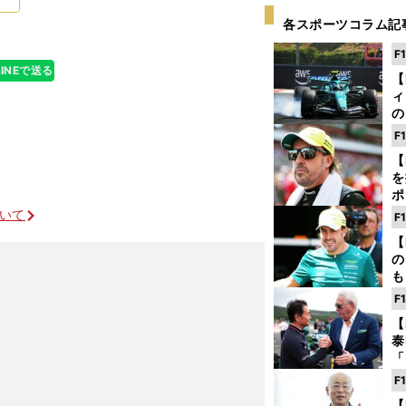
各スポーツコラム記
F
LINEで送る
【
ィ
の
を
F
ソ
【
を
ポ
テ
ついて
F
ー
【
の
も
ン
F
優
【
る
泰
「
な
F
ど
【