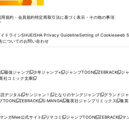
利用規約・会員規約
特定商取引法に基づく表示・その他の事項
プ
ガイドライン
SHUEISHA Privacy Guideline
Setting of Cookies
web 
告についてのお問い合わせ
プ
最強ジャンプ
少年ジャンプ+
ジャンプTOON
ZEBRACK
ジ
新
新
新
新
新
英社コミック文庫
し
新
し
し
し
し
い
い
し
い
い
い
ウ
ウ
い
ウ
ウ
ウ
購読デジタル
ヤンジャン！
となりのヤングジャンプ
グランドジ
新
新
新
ィ
ィ
ウ
ィ
ィ
ィ
プTOON
ZEBRACK
S-MANGA
集英社ジャンプリミックス
集英
新
し
新
し
新
し
新
ン
ン
ィ
ン
ン
ン
し
い
し
い
し
い
し
ド
ド
ン
ド
ド
ド
い
ウ
い
ウ
い
ウ
い
ウ
ウ
ド
ウ
ウ
ウ
マンガMee公式サイト
リマコミ
ジャンプTOON
ZEBRACK
マン
新
新
新
新
ウ
ィ
ウ
ィ
ウ
ィ
ウ
で
で
ウ
で
で
で
し
し
し
し
し
ィ
ン
ィ
ン
ィ
ン
ィ
開
開
で
開
開
開