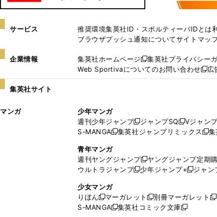
サービス
推奨環境
集英社ID・スポルティーバIDとは
ブラウザプッシュ通知について
サイトマッ
企業情報
集英社ホームページ
集英社プライバシー
新
Web Sportivaについてのお問い合わせ
広
し
新
い
し
集英社サイト
ウ
い
ィ
ウ
マンガ
少年マンガ
ン
ィ
週刊少年ジャンプ
ジャンプSQ
Vジャン
ド
ン
新
新
S-MANGA
集英社ジャンプリミックス
集
ウ
ド
新
し
し
新
で
ウ
し
い
い
し
青年マンガ
開
で
い
ウ
ウ
い
週刊ヤングジャンプ
ヤングジャンプ定期
新
く
開
ウ
ィ
ィ
ウ
ウルトラジャンプ
少年ジャンプ+
ジャン
新
し
新
く
ィ
ン
ン
ィ
し
い
し
ン
ド
ド
ン
少女マンガ
い
ウ
い
ド
ウ
ウ
ド
りぼん
マーガレット
別冊マーガレット
新
新
新
ウ
ィ
ウ
ウ
で
で
ウ
S-MANGA
集英社コミック文庫
し
新
し
新
ィ
ン
ィ
で
開
開
で