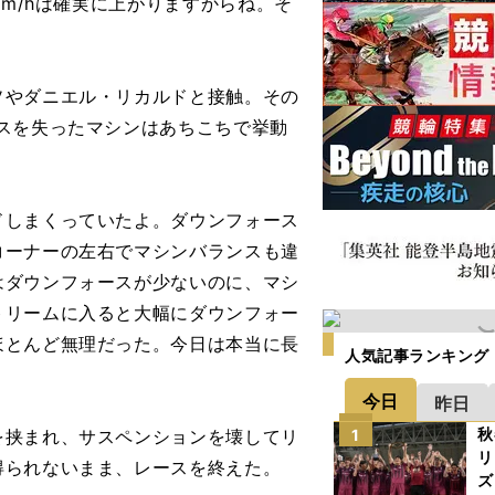
km/hは確実に上がりますからね。そ
やダニエル・リカルドと接触。その
スを失ったマシンはあちこちで挙動
ドしまくっていたよ。ダウンフォース
コーナーの左右でマシンバランスも違
はダウンフォースが少ないのに、マシ
トリームに入ると大幅にダウンフォー
ほとんど無理だった。今日は本当に長
人気記事ランキング
今日
昨日
秋
挟まれ、サスペンションを壊してリ
1
リ
得られないまま、レースを終えた。
ズ