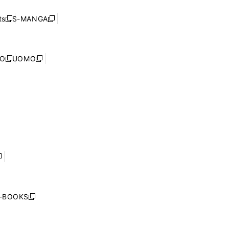
い
ド
ン
く
ウ
ウ
ド
s
S-MANGA
新
新
ィ
で
ウ
し
し
ン
開
で
い
い
ド
く
開
ウ
ウ
ウ
NO
UOMO
く
新
新
ィ
ィ
で
し
し
ン
ン
開
い
い
ド
ド
く
ウ
ウ
ウ
ウ
ィ
ィ
で
で
ン
ン
開
開
ド
ド
く
く
ウ
ウ
で
で
開
開
く
く
し
い
ウ
j-BOOKS
新
ィ
し
ン
い
ド