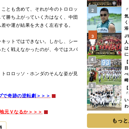
を
ことも含めて、それが今のトロロッ
「
2
気
して勝ち上がっていく力はなく、中団
く
ム差や運が結果を大きく左右する。
浴
太
J
3
ァ
キットではできない。しかし、シー
人
は
ったく戦えなかったのが、今ではスパ
に
4
と
【
目
トロロッソ・ホンダのそんな姿が見
べ
崎
5
「
【
て
「
プで奇跡の逆転劇＞＞＞
い
わ
の地元Ｖなるか＞＞＞
だ
もっと
4