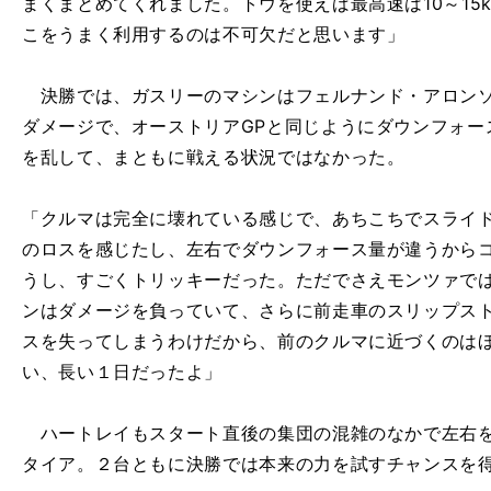
まくまとめてくれました。トウを使えば最高速は10～15
こをうまく利用するのは不可欠だと思います」
決勝では、ガスリーのマシンはフェルナンド・アロンソ
ダメージで、オーストリアGPと同じようにダウンフォー
を乱して、まともに戦える状況ではなかった。
「クルマは完全に壊れている感じで、あちこちでスライ
のロスを感じたし、左右でダウンフォース量が違うから
うし、すごくトリッキーだった。ただでさえモンツァで
ンはダメージを負っていて、さらに前走車のスリップス
スを失ってしまうわけだから、前のクルマに近づくのは
い、長い１日だったよ」
ハートレイもスタート直後の集団の混雑のなかで左右を
タイア。２台ともに決勝では本来の力を試すチャンスを