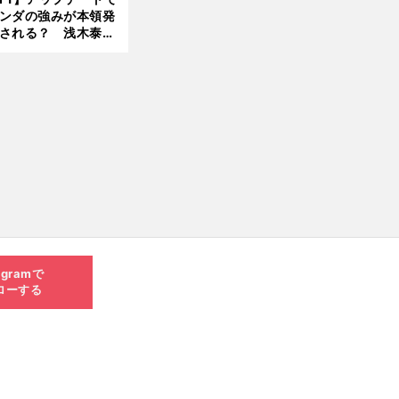
ンダの強みが本領発
される？ 浅木泰昭
レッドブルの位置ま
戻れる可能性も」
agramで
ローする