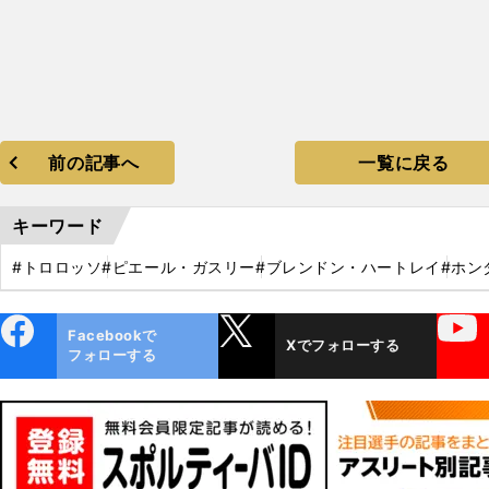
前の記事へ
一覧に戻る
キーワード
#トロロッソ
#ピエール・ガスリー
#ブレンドン・ハートレイ
#ホン
ebo
X
YouTube
Facebookで
Xでフォローする
ok
フォローする