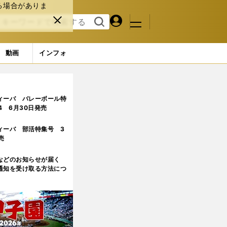
る場合がありま
マイペ
閉じ
検索
メニュ
ー
る
す
ジ
る
動画
インフォ
ィーバ バレーボール特
.4 6月30日発売
ィーバ 部活特集号 3
売
などのお知らせが届く
通知を受け取る方法につ