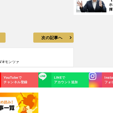
ホ
揮
「
で
次の記事へ
ダ
#モンツァ
Instagra
LINE
YouTubeで
LINEで
Inst
m
チャンネル登録
アカウント追加
フォ