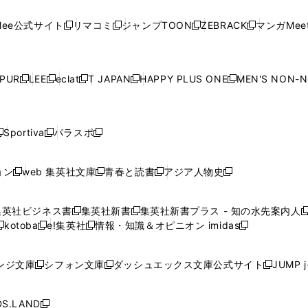
い
い
い
い
い
ン
ド
ン
ド
ン
ド
ン
く
く
開
く
く
く
ウ
ウ
ウ
ウ
ウ
ド
ウ
ド
ウ
ド
ウ
ド
ee公式サイト
リマコミ
ジャンプTOON
ZEBRACK
マンガMeet
く
新
新
新
新
ィ
ィ
ィ
ィ
ィ
ウ
で
ウ
で
ウ
で
ウ
し
し
し
し
ン
ン
ン
ン
ン
で
開
で
開
で
開
で
い
い
い
い
ド
ド
ド
ド
ド
開
く
開
く
開
く
開
ウ
ウ
ウ
ウ
ウ
ウ
ウ
ウ
ウ
PUR
LEE
eclat
T JAPAN
HAPPY PLUS ONE
MEN'S NON-
く
く
く
く
新
新
新
新
新
ィ
ィ
ィ
ィ
で
で
で
で
で
し
し
し
し
し
ン
ン
ン
ン
開
開
開
開
開
い
い
い
い
い
ド
ド
ド
ド
く
く
く
く
く
ウ
ウ
ウ
ウ
ウ
ウ
ウ
ウ
ウ
Sportiva
パラスポ
新
新
ィ
ィ
ィ
ィ
ィ
で
で
で
で
し
し
し
ン
ン
ン
ン
ン
開
開
開
開
い
い
い
ド
ド
ド
ド
ド
ョン
web 集英社文庫
青春と読書
アジア人物史
く
く
く
く
新
新
新
新
ウ
ウ
ウ
ウ
ウ
ウ
ウ
ウ
し
し
し
し
ィ
ィ
ィ
で
で
で
で
で
い
い
い
い
ン
ン
ン
集英社ビジネス書
集英社新書
集英社新書プラス - 知の水先案内人
開
開
開
開
開
新
新
新
ウ
ウ
ウ
ウ
ド
ド
ド
kotoba
e!集英社
情報・知識＆オピニオン imidas
く
く
く
く
く
新
し
新
し
新
ィ
ィ
ィ
ィ
ウ
ウ
ウ
し
し
い
し
い
し
ン
ン
ン
ン
で
で
で
い
い
ウ
い
ウ
い
ド
ド
ド
ド
ンジ文庫
シフォン文庫
ダッシュエックス文庫公式サイト
JUMP 
開
開
開
新
新
新
ウ
ウ
ィ
ウ
ィ
ウ
ウ
ウ
ウ
ウ
く
く
く
し
し
し
ィ
ィ
ン
ィ
ン
ィ
で
で
で
で
い
い
い
ン
ン
ド
ン
ド
ン
S.LAND
開
開
開
開
新