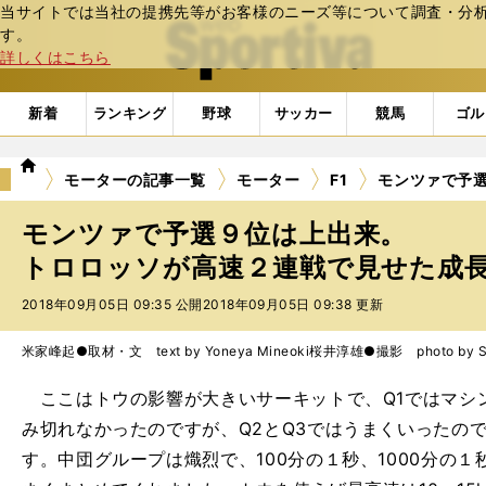
当サイトでは当社の提携先等がお客様のニーズ等について調査・分析し
web Sportiva (webスポルティーバ)
す。
詳しくはこちら
新着
ランキング
野球
サッカー
競馬
ゴル
we
モーターの記事一覧
モーター
F1
モンツァで予
b
ス
モンツァで予選９位は上出来。
ポ
ル
トロロッソが高速２連戦で見せた成長 
テ
2018年09月05日 09:35 公開
2018年09月05日 09:38 更新
ィ
ー
バ
米家峰起●取材・文 text by Yoneya Mineoki
桜井淳雄●撮影 photo by Sak
ここはトウの影響が大きいサーキットで、Q1ではマシ
み切れなかったのですが、Q2とQ3ではうまくいったの
す。中団グループは熾烈で、100分の１秒、1000分の