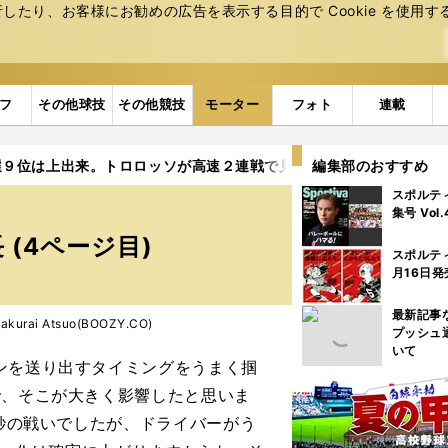
たり、お客様にお勧めの広告を表⽰する⽬的で Cookie を使⽤す
フ
その他球技
その他競技
モーター
フォト
連載
選９位は上出来。トロロッソが高速２連戦で見せた成長
編集部のおすすめ
4ページ目
スポルテ
集号 Vol
(4ページ目)
スポルテ
月16日発
最新記事
urai Atsuo(BOOZY.CO)
プッシュ
いて
ンを送り出すタイミングをうまく掴
で、そこが大きく影響したと思いま
１秒の戦いでしたが、ドライバーがう