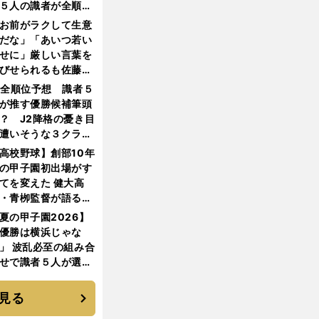
５人の識者が全順位
大胆予想
お前がラクして生意
だな」「あいつ若い
せに」厳しい言葉を
びせられるも佐藤慎
郎が貫いた誇りとフ
1全順位予想 識者５
ンへの思い
が推す優勝候補筆頭
？ J2降格の憂き目
遭いそうな３クラブ
は？
高校野球】創部10年
の甲子園初出場がす
てを変えた 健大高
・青栁監督が語る
機動破壊」はこうし
夏の甲子園2026】
生まれた
優勝は横浜じゃな
」 波乱必至の組み合
せで識者５人が選ん
優勝校はここだ！
見る