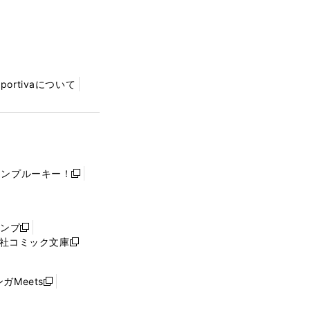
Sportivaについて
ャンプルーキー！
新
し
い
ウ
ャンプ
新
ィ
社コミック文庫
し
新
ン
い
し
ド
ウ
い
ウ
ガMeets
新
ィ
ウ
で
し
ン
ィ
開