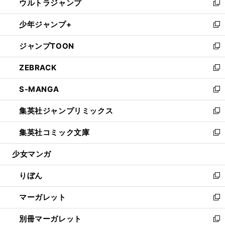
ウルトラジャンプ
く
で
ド
ィ
い
新
開
ウ
ン
ウ
し
少年ジャンプ+
く
で
ド
ィ
い
新
開
ウ
ン
ウ
し
ジャンプTOON
く
で
ド
ィ
い
新
開
ウ
ン
ウ
し
ZEBRACK
く
で
ド
ィ
い
新
開
ウ
ン
ウ
し
S-MANGA
く
で
ド
ィ
い
新
開
ウ
ン
ウ
し
集英社ジャンプリミックス
く
で
ド
ィ
い
新
開
ウ
ン
ウ
し
集英社コミック文庫
く
で
ド
ィ
い
新
開
ウ
ン
ウ
し
少女マンガ
く
で
ド
ィ
い
開
ウ
ン
ウ
りぼん
く
で
ド
ィ
新
開
ウ
ン
し
マーガレット
く
で
ド
い
新
開
ウ
ウ
し
別冊マーガレット
く
で
ィ
い
新