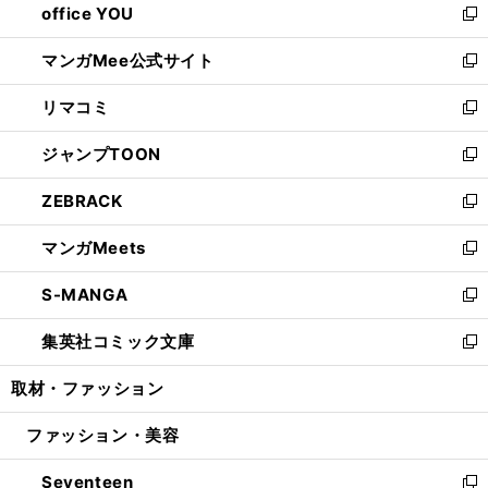
office YOU
く
で
ィ
い
新
開
ン
ウ
し
マンガMee公式サイト
く
ド
ィ
い
新
ウ
ン
ウ
し
リマコミ
で
ド
ィ
い
新
開
ウ
ン
ウ
し
ジャンプTOON
く
で
ド
ィ
い
新
開
ウ
ン
ウ
し
ZEBRACK
く
で
ド
ィ
い
新
開
ウ
ン
ウ
し
マンガMeets
く
で
ド
ィ
い
新
開
ウ
ン
ウ
し
S-MANGA
く
で
ド
ィ
い
新
開
ウ
ン
ウ
し
集英社コミック文庫
く
で
ド
ィ
い
新
開
ウ
ン
ウ
し
取材・ファッション
く
で
ド
ィ
い
開
ウ
ン
ウ
ファッション・美容
く
で
ド
ィ
開
ウ
ン
Seventeen
く
で
ド
新