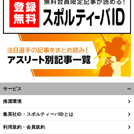
サービス
開
く/
推奨環境
閉
じ
集英社ID・スポルティーバIDとは
る
利用規約・会員規約