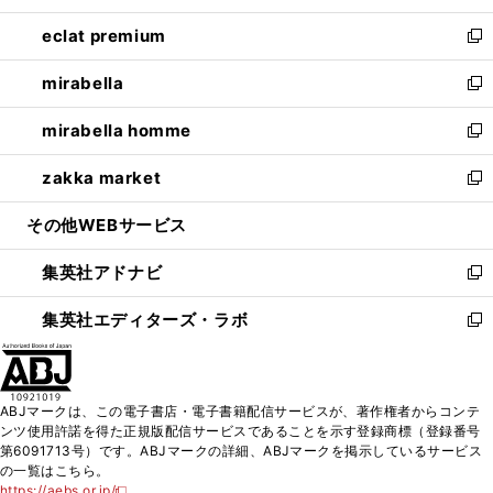
開
ウ
ン
ウ
し
eclat premium
く
で
ド
ィ
い
新
開
ウ
ン
ウ
し
mirabella
く
で
ド
ィ
い
新
開
ウ
ン
ウ
し
mirabella homme
く
で
ド
ィ
い
新
開
ウ
ン
ウ
し
zakka market
く
で
ド
ィ
い
新
開
ウ
ン
ウ
し
その他WEBサービス
く
で
ド
ィ
い
開
ウ
ン
ウ
集英社アドナビ
く
で
ド
ィ
新
開
ウ
ン
し
集英社エディターズ・ラボ
く
で
ド
い
新
開
ウ
ウ
し
く
で
ィ
い
開
ン
ウ
ABJマークは、この電子書店・電子書籍配信サービスが、著作権者からコンテ
く
ド
ィ
ンツ使用許諾を得た正規版配信サービスであることを示す登録商標（登録番号
ウ
ン
第6091713号）です。ABJマークの詳細、ABJマークを掲示しているサービス
で
ド
の一覧はこちら。
開
ウ
https://aebs.or.jp/