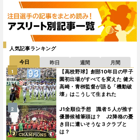
人気記事ランキング
今日
昨日
週間
月間
【高校野球】創部10年目の甲子
1
園初出場がすべてを変えた 健大
高崎・青栁監督が語る「機動破
壊」はこうして生まれた
J1全順位予想 識者５人が推す
2
優勝候補筆頭は？ J2降格の憂
き目に遭いそうな３クラブと
は？