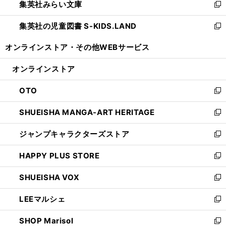
集英社みらい文庫
く
で
ド
ィ
新
開
ウ
ン
し
集英社の児童図書 S-KIDS.LAND
く
で
ド
い
新
開
ウ
ウ
し
オンラインストア・
その他WEBサービス
く
で
ィ
い
開
ン
ウ
オンラインストア
く
ド
ィ
ウ
ン
OTO
で
ド
新
開
ウ
し
SHUEISHA MANGA-ART HERITAGE
く
で
い
新
開
ウ
し
ジャンプキャラクターズストア
く
ィ
い
新
ン
ウ
し
HAPPY PLUS STORE
ド
ィ
い
新
ウ
ン
ウ
し
SHUEISHA VOX
で
ド
ィ
い
新
開
ウ
ン
ウ
し
LEEマルシェ
く
で
ド
ィ
い
新
開
ウ
ン
ウ
し
SHOP Marisol
く
で
ド
ィ
い
新