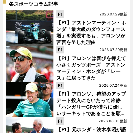
各スポーツコラム記事
F1
2026.07.29更新
【F1】アストンマーティン・ホ
ンダ「最大級のダウンフォース
増」を実現するも、アロンソが
苦言を呈した理由
F1
2026.07.29更新
【F1】アロンソは喜びを抑えて
小さくガッツポーズ アストン
マーティン・ホンダが「レー
ス」に戻ってきた
F1
2026.07.24更新
【F1】アロンソ、待望のアップ
デート投入にもいたって冷静
「ハンガリーGPが僕らに優し
いサーキットであることを願
う」
F1
2026.08.03更新
【F1】元ホンダ・浅木泰昭が語