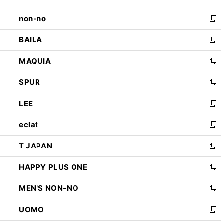
開
ウ
し
non-no
く
で
い
新
開
ウ
し
BAILA
く
ィ
い
新
ン
ウ
し
MAQUIA
ド
ィ
い
新
ウ
ン
ウ
し
SPUR
で
ド
ィ
い
新
開
ウ
ン
ウ
し
LEE
く
で
ド
ィ
い
新
開
ウ
ン
ウ
し
eclat
く
で
ド
ィ
い
新
開
ウ
ン
ウ
し
T JAPAN
く
で
ド
ィ
い
新
開
ウ
ン
ウ
し
HAPPY PLUS ONE
く
で
ド
ィ
い
新
開
ウ
ン
ウ
し
MEN'S NON-NO
く
で
ド
ィ
い
新
開
ウ
ン
ウ
し
UOMO
く
で
ド
ィ
い
新
開
ウ
ン