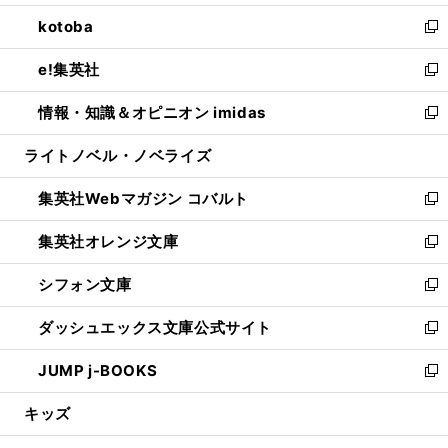
開
ウ
ン
ウ
し
kotoba
く
で
ド
ィ
い
新
開
ウ
ン
ウ
し
e!集英社
く
で
ド
ィ
い
新
開
ウ
ン
ウ
し
情報・知識＆オピニオン imidas
く
で
ド
ィ
い
新
開
ウ
ン
ウ
し
ライトノベル・ノベライズ
く
で
ド
ィ
い
開
ウ
ン
ウ
集英社Webマガジン コバルト
く
で
ド
ィ
新
開
ウ
ン
し
集英社オレンジ文庫
く
で
ド
い
新
開
ウ
ウ
し
シフォン文庫
く
で
ィ
い
新
開
ン
ウ
し
ダッシュエックス文庫公式サイト
く
ド
ィ
い
新
ウ
ン
ウ
し
JUMP j-BOOKS
で
ド
ィ
い
新
開
ウ
ン
ウ
し
キッズ
く
で
ド
ィ
い
開
ウ
ン
ウ