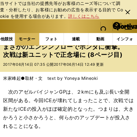
当サイトでは当社の提携先等がお客様のニーズ等について調
査・分析したり、お客様にお勧めの広告を表⽰する⽬的で Co
閉じ
okie を使⽤する場合があります。
詳しくはこちら
る
マイペ
web Sportiva (webスポルティーバ)
検索
メニュ
we
ー
モーターの記事一覧
モーター
F1
まさかのエン
b
ジ
の他競技
モーター
フォト
連載
動画
インフォ
ス
まさかのエンジンブローでホンダに衝撃。
ポ
次戦は新ユニットで正念場に (8ページ目)
ル
テ
2017年06月14日 07:35 公開
2017年06月14日 12:49 更新
ィ
ー
米家峰起●取材・文 text by Yoneya Mineoki
バ
次のアゼルバイジャンGPは、２kmにも及ぶ長い全開
区間がある。今回ICEが壊れてしまったことで、次戦では
新たなICEの投入がほぼ確定的となった。つまりは、大き
かろうと小さかろうと、何らかのアップデートが投入さ
れることになる。