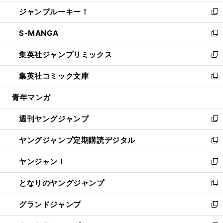
開
ウ
ン
ウ
し
ジャンプルーキー！
く
で
ド
ィ
い
新
開
ウ
ン
ウ
し
S-MANGA
く
で
ド
ィ
い
新
開
ウ
ン
ウ
し
集英社ジャンプリミックス
く
で
ド
ィ
い
新
開
ウ
ン
ウ
し
集英社コミック文庫
く
で
ド
ィ
い
新
開
ウ
ン
ウ
し
青年マンガ
く
で
ド
ィ
い
開
ウ
ン
ウ
週刊ヤングジャンプ
く
で
ド
ィ
新
開
ウ
ン
し
ヤングジャンプ定期購読デジタル
く
で
ド
い
新
開
ウ
ウ
し
ヤンジャン！
く
で
ィ
い
新
開
ン
ウ
し
となりのヤングジャンプ
く
ド
ィ
い
新
ウ
ン
ウ
し
グランドジャンプ
で
ド
ィ
い
新
開
ウ
ン
ウ
し