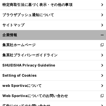
特定商取引法に基づく表示・その他の事項
ブラウザプッシュ通知について
サイトマップ
企業情報
開
く/
集英社ホームページ
新
閉
し
じ
集英社プライバシーガイドライン
い
る
ウ
SHUEISHA Privacy Guideline
ィ
ン
Setting of Cookies
ド
ウ
web Sportivaについて
で
開
Web Sportivaについてのお問い合わせ
く
新
し
広告についてのお問い合わせ