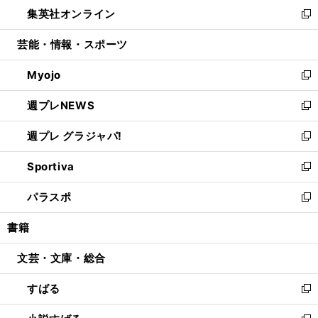
ウ
し
集英社オンライン
く
で
ド
ィ
い
新
開
ウ
ン
ウ
し
芸能・情報・スポーツ
く
で
ド
ィ
い
開
ウ
ン
ウ
Myojo
く
で
ド
ィ
新
開
ウ
ン
し
週プレNEWS
く
で
ド
い
新
開
ウ
ウ
し
週プレ グラジャパ!
く
で
ィ
い
新
開
ン
ウ
し
Sportiva
く
ド
ィ
い
新
ウ
ン
ウ
し
パラスポ
で
ド
ィ
い
新
開
ウ
ン
ウ
し
書籍
く
で
ド
ィ
い
開
ウ
ン
ウ
文芸・文庫・総合
く
で
ド
ィ
開
ウ
ン
すばる
く
で
ド
新
開
ウ
し