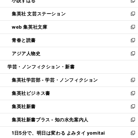
小説すばる
く
で
い
新
開
ウ
し
集英社 文芸ステーション
く
ィ
い
新
ン
ウ
し
web 集英社文庫
ド
ィ
い
新
ウ
ン
ウ
し
青春と読書
で
ド
ィ
い
新
開
ウ
ン
ウ
し
アジア人物史
く
で
ド
ィ
い
新
開
ウ
ン
ウ
し
学芸・ノンフィクション・新書
く
で
ド
ィ
い
開
ウ
ン
ウ
集英社学芸部 - 学芸・ノンフィクション
く
で
ド
ィ
新
開
ウ
ン
し
集英社ビジネス書
く
で
ド
い
新
開
ウ
ウ
し
集英社新書
く
で
ィ
い
新
開
ン
ウ
し
集英社新書プラス - 知の水先案内人
く
ド
ィ
い
新
ウ
ン
ウ
し
1日5分で、明日は変わる よみタイ yomitai
で
ド
ィ
い
新