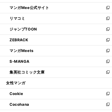
開
ン
ウ
し
マンガMee公式サイト
く
ド
ィ
い
新
ウ
ン
ウ
し
リマコミ
で
ド
ィ
い
新
開
ウ
ン
ウ
し
ジャンプTOON
く
で
ド
ィ
い
新
開
ウ
ン
ウ
し
ZEBRACK
く
で
ド
ィ
い
新
開
ウ
ン
ウ
し
マンガMeets
く
で
ド
ィ
い
新
開
ウ
ン
ウ
し
S-MANGA
く
で
ド
ィ
い
新
開
ウ
ン
ウ
し
集英社コミック文庫
く
で
ド
ィ
い
新
開
ウ
ン
ウ
し
女性マンガ
く
で
ド
ィ
い
開
ウ
ン
ウ
Cookie
く
で
ド
ィ
新
開
ウ
ン
し
Cocohana
く
で
ド
い
新
開
ウ
ウ
し