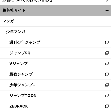
い
ウ
集英社サイト
ィ
開
ン
琢
！
く/
マンガ
磨が速い
インディ500以降もトップバトルで年間３位をキープ
ド
閉
ウ
じ
少年マンガ
で
る
開
週刊少年ジャンプ
く
新
し
ジャンプSQ
い
新
ウ
し
Vジャンプ
ィ
い
新
ン
ウ
し
最強ジャンプ
ド
ィ
い
新
ウ
ン
ウ
し
少年ジャンプ+
で
ド
ィ
い
新
開
ウ
ン
ウ
し
ジャンプTOON
く
で
ド
ィ
い
新
開
ウ
ン
ウ
し
ZEBRACK
く
で
ド
ィ
い
新