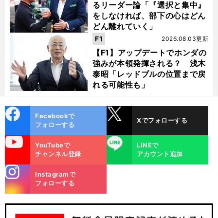
るリーダー論「『選択と集中』
をしなければ、部下の心はどん
どん離れていく」
F1
2026.08.03更新
【F1】アップデートでホンダの
強みが本領発揮される？ 浅木
泰昭「レッドブルの位置まで戻
れる可能性も」
cebo
X
Facebookで
Xでフォローする
ok
フォローする
uTube
LINE
YouTubeで
LINEで
チャンネル登録
アカウント追加
stagra
Instagramで
m
フォローする