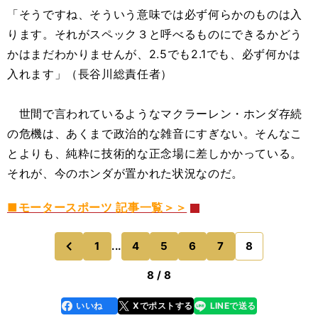
「そうですね、そういう意味では必ず何らかのものは入
ります。それがスペック３と呼べるものにできるかどう
かはまだわかりませんが、2.5でも2.1でも、必ず何かは
入れます」（長谷川総責任者）
世間で言われているようなマクラーレン・ホンダ存続
の危機は、あくまで政治的な雑音にすぎない。そんなこ
とよりも、純粋に技術的な正念場に差しかかっている。
それが、今のホンダが置かれた状況なのだ。
■モータースポーツ 記事一覧＞＞
1
...
4
5
6
7
8
のページへ
前
8 / 8
いいね
Xでポストする
LINEで送る
line
faceboo
x
k