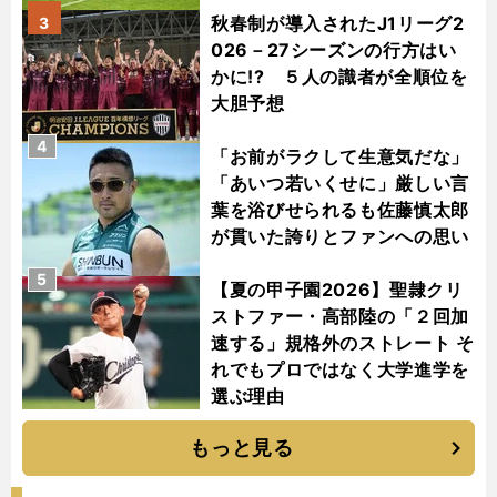
秋春制が導入されたJ1リーグ2
3
026－27シーズンの行方はい
かに!? ５人の識者が全順位を
大胆予想
4
「お前がラクして生意気だな」
「あいつ若いくせに」厳しい言
葉を浴びせられるも佐藤慎太郎
が貫いた誇りとファンへの思い
5
【夏の甲子園2026】聖隷クリ
ストファー・高部陸の「２回加
速する」規格外のストレート そ
れでもプロではなく大学進学を
選ぶ理由
もっと見る