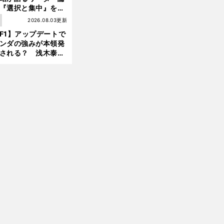
『選択と集中』をし
ければ、部下の心は
1
2026.08.03更新
んどん離れていく」
F1】アップデートで
ンダの強みが本領発
前
へ
される？ 浅木泰昭
レッドブルの位置ま
戻れる可能性も」