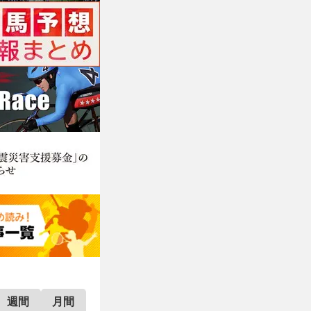
週間
月間