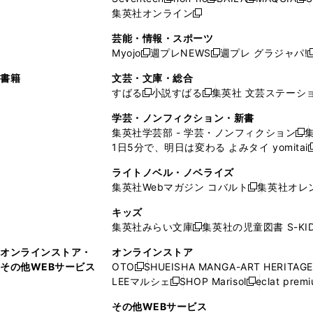
新
新
新
新
ィ
ウ
ィ
ィ
で
ウ
で
ウ
集英社オンライン
し
新
し
し
し
ン
ィ
ン
ン
開
で
開
で
い
し
い
い
い
ド
ン
ド
ド
芸能・情報・スポーツ
く
開
く
開
ウ
い
ウ
ウ
ウ
ウ
ド
ウ
ウ
Myojo
週プレNEWS
週プレ グラジャパ!
く
く
新
新
新
ィ
ウ
ィ
ィ
ィ
で
ウ
で
で
し
し
ン
ィ
ン
ン
ン
書籍
文芸・文庫・総合
開
で
開
開
い
い
ド
ン
ド
ド
ド
すばる
小説すばる
集英社 文芸ステーシ
く
開
く
く
新
新
ウ
ウ
ウ
ド
ウ
ウ
ウ
く
し
し
ィ
ィ
学芸・ノンフィクション・新書
で
ウ
で
で
で
い
い
ン
ン
集英社学芸部 - 学芸・ノンフィクション
開
で
開
開
開
新
ウ
ウ
ド
ド
1日5分で、明日は変わる よみタイ yomitai
く
開
く
く
く
し
新
ィ
ィ
ウ
ウ
く
い
ン
ン
ライトノベル・ノベライズ
で
で
ウ
ド
ド
集英社Webマガジン コバルト
集英社オレ
開
開
新
ィ
ウ
ウ
く
く
し
ン
キッズ
で
で
い
ド
集英社みらい文庫
集英社の児童図書 S-KID
開
開
新
ウ
ウ
く
く
し
ィ
オンラインストア・
オンラインストア
で
い
ン
その他WEBサービス
OTO
SHUEISHA MANGA-ART HERITAGE
開
新
ウ
ド
LEEマルシェ
SHOP Marisol
eclat prem
く
し
新
新
ィ
ウ
い
し
し
ン
その他WEBサービス
で