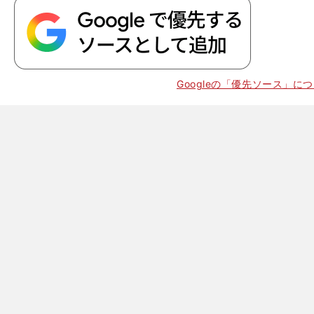
。
皇
」
・
から
半
「
帝
ル
1
2
Googleの「優先ソース」に