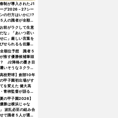
春制が導入されたJ1
ーグ2026－27シー
ンの行方はいかに!?
５人の識者が全順位
大胆予想
お前がラクして生意
だな」「あいつ若い
せに」厳しい言葉を
びせられるも佐藤慎
郎が貫いた誇りとフ
1全順位予想 識者５
ンへの思い
が推す優勝候補筆頭
？ J2降格の憂き目
遭いそうな３クラブ
は？
高校野球】創部10年
の甲子園初出場がす
てを変えた 健大高
・青栁監督が語る
機動破壊」はこうし
夏の甲子園2026】
生まれた
優勝は横浜じゃな
」 波乱必至の組み合
せで識者５人が選ん