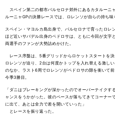
スペイン第二の都市バルセロナ郊外にあるカタルーニャ
ルーニャGPの決勝レースでは、ロレンソが自らの持ち味
スペイン・マヨルカ島出身で、バルセロナで育ったロレ
ほど近いサバデル出身のペドロサは、ともに今回が文字ど
両選手のファンが大勢詰めかけた。
レース序盤は、5番グリッドからロケットスタートを決
ロレンソが迫り、2台は何度かトップを入れ替える激し
のなか、ラスト6周でロレンソがペドロサの隙を衝いて
今季3勝目。
「ダニはブレーキングが深かったのでオーバーテイクす
ャンスをうかがった。彼のペースが落ちてきてコーナー
に出て、あとは全力で差を開いていった」
とレースを振り返った。