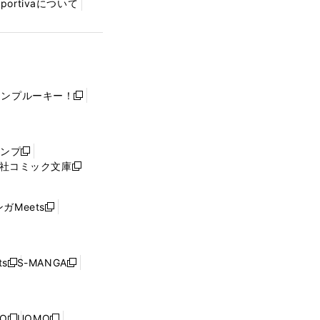
Sportivaについて
ャンプルーキー！
新
し
い
ウ
ャンプ
新
ィ
社コミック文庫
し
新
ン
い
し
ド
ウ
い
ウ
ガMeets
新
ィ
ウ
で
し
ン
ィ
開
い
ド
ン
く
ウ
ウ
ド
s
S-MANGA
新
新
ィ
で
ウ
し
し
ン
開
で
い
い
ド
く
開
ウ
ウ
ウ
NO
UOMO
く