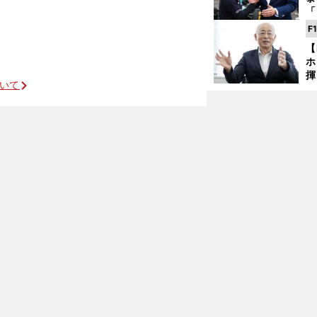
「
な
F
ど
【
ホ
シューマッハがつかんだ復活の手応え
揮
ついて
「
で