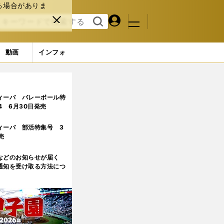
る場合がありま
マイペ
閉じ
検索
メニュ
ー
る
す
ジ
る
動画
インフォ
与える影響とは？
ィーバ バレーボール特
.4 6月30日発売
ィーバ 部活特集号 3
売
などのお知らせが届く
通知を受け取る方法につ