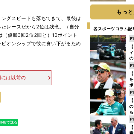
だ
もっと
リングスピードも落ちてきて、最後は
ったレースだから2位は残念。（自分
各スポーツコラム記
（優勝3回2位2回と）10ポイント
F
ンピオンシップで彼に食い下がるため
【
ィ
の
を
F
ソ
【
間には以前のよ
を
ソは、同じスペ
ポ
きかない強烈な
テ
F
ー
【
の
も
ン
F
LINEで送る
優
【
る
泰