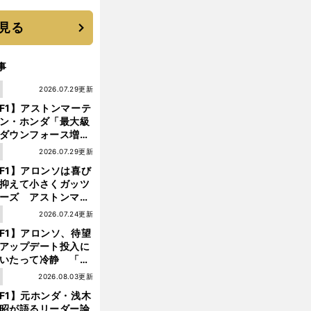
優勝校はここだ！
見る
事
1
2026.07.29更新
F1】アストンマーテ
ン・ホンダ「最大級
ダウンフォース増」
実現するも、アロン
1
2026.07.29更新
が苦言を呈した理由
F1】アロンソは喜び
抑えて小さくガッツ
ーズ アストンマー
ィン・ホンダが「レ
1
2026.07.24更新
ス」に戻ってきた
F1】アロンソ、待望
アップデート投入に
いたって冷静 「ハ
ガリーGPが僕らに
1
2026.08.03更新
しいサーキットであ
F1】元ホンダ・浅木
ことを願う」
昭が語るリーダー論