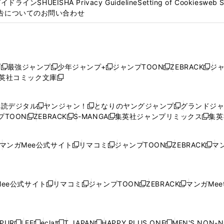
ガイドライン
SHUEISHA Privacy Guideline
Setting of Cookies
web 
告についてのお問い合わせ
プ
最強ジャンプ
少年ジャンプ+
ジャンプTOON
ZEBRACK
ジ
新
新
新
新
新
英社コミック文庫
し
新
し
し
し
し
い
い
し
い
い
い
ウ
ウ
い
ウ
ウ
ウ
購読デジタル
ヤンジャン！
となりのヤングジャンプ
グランドジ
新
新
新
ィ
ィ
ウ
ィ
ィ
ィ
プTOON
ZEBRACK
S-MANGA
集英社ジャンプリミックス
集英
新
し
新
し
新
し
新
ン
ン
ィ
ン
ン
ン
し
い
し
い
し
い
し
ド
ド
ン
ド
ド
ド
い
ウ
い
ウ
い
ウ
い
ウ
ウ
ド
ウ
ウ
ウ
マンガMee公式サイト
リマコミ
ジャンプTOON
ZEBRACK
マン
新
新
新
新
ウ
ィ
ウ
ィ
ウ
ィ
ウ
で
で
ウ
で
で
で
し
し
し
し
し
ィ
ン
ィ
ン
ィ
ン
ィ
開
開
で
開
開
開
い
い
い
い
い
ン
ド
ン
ド
ン
ド
ン
く
く
開
く
く
く
ウ
ウ
ウ
ウ
ウ
ド
ウ
ド
ウ
ド
ウ
ド
ee公式サイト
リマコミ
ジャンプTOON
ZEBRACK
マンガMeet
く
新
新
新
新
ィ
ィ
ィ
ィ
ィ
ウ
で
ウ
で
ウ
で
ウ
し
し
し
し
ン
ン
ン
ン
ン
で
開
で
開
で
開
で
い
い
い
い
ド
ド
ド
ド
ド
開
く
開
く
開
く
開
ウ
ウ
ウ
ウ
ウ
ウ
ウ
ウ
ウ
PUR
LEE
eclat
T JAPAN
HAPPY PLUS ONE
MEN'S NON-
く
く
く
く