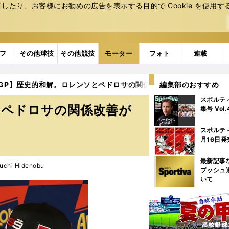
たり、お客様にお勧めの広告を表⽰する⽬的で Cookie を使⽤す
フ
その他球技
その他競技
モーター
フォト
連載
oGP】歴史的和解。ロレンソとペドロサの関係改善がパドック全体に
編集部のおすすめ
スポルテ
とペドロサの関係改善が
集号 Vol
スポルテ
月16日発
最新記事
hi Hidenobu
プッシュ
いて