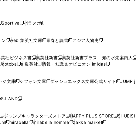
新
新
新
新
新
ィ
ィ
ィ
ィ
で
で
で
で
で
し
し
し
し
し
ン
ン
ン
ン
開
開
開
開
開
い
い
い
い
い
ド
ド
ド
ド
く
く
く
く
く
ウ
ウ
ウ
ウ
ウ
ウ
ウ
ウ
ウ
Sportiva
パラスポ
新
新
ィ
ィ
ィ
ィ
ィ
で
で
で
で
し
し
し
ン
ン
ン
ン
ン
開
開
開
開
い
い
い
ド
ド
ド
ド
ド
ョン
web 集英社文庫
青春と読書
アジア人物史
く
く
く
く
新
新
新
新
ウ
ウ
ウ
ウ
ウ
ウ
ウ
ウ
し
し
し
し
ィ
ィ
ィ
で
で
で
で
で
い
い
い
い
ン
ン
ン
集英社ビジネス書
集英社新書
集英社新書プラス - 知の水先案内人
開
開
開
開
開
新
新
新
ウ
ウ
ウ
ウ
ド
ド
ド
kotoba
e!集英社
情報・知識＆オピニオン imidas
く
く
く
く
く
新
し
新
し
新
ィ
ィ
ィ
ィ
ウ
ウ
ウ
し
し
い
し
い
し
ン
ン
ン
ン
で
で
で
い
い
ウ
い
ウ
い
ド
ド
ド
ド
ンジ文庫
シフォン文庫
ダッシュエックス文庫公式サイト
JUMP 
開
開
開
新
新
新
ウ
ウ
ィ
ウ
ィ
ウ
ウ
ウ
ウ
ウ
く
く
く
し
し
し
ィ
ィ
ン
ィ
ン
ィ
で
で
で
で
い
い
い
ン
ン
ド
ン
ド
ン
S.LAND
開
開
開
開
新
ウ
ウ
ウ
ド
ド
ウ
ド
ウ
ド
く
く
く
く
し
ィ
ィ
ィ
ウ
ウ
で
ウ
で
ウ
い
ン
ン
ン
ジャンプキャラクターズストア
HAPPY PLUS STORE
SHUEIS
で
で
開
で
開
で
新
新
新
ウ
ド
ド
ド
ium
mirabella
mirabella homme
zakka market
開
開
く
開
く
開
し
新
新
新
し
新
し
ィ
ウ
ウ
ウ
く
く
く
く
い
し
し
い
し
し
い
ン
で
で
で