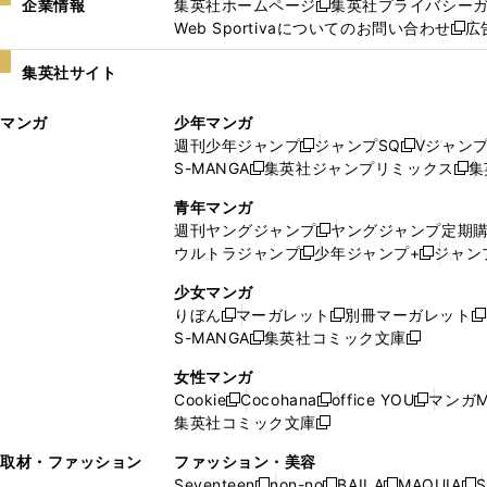
企業情報
集英社ホームページ
集英社プライバシー
新
Web Sportivaについてのお問い合わせ
広
し
新
い
し
集英社サイト
ウ
い
ィ
ウ
マンガ
少年マンガ
ン
ィ
週刊少年ジャンプ
ジャンプSQ
Vジャン
ド
ン
新
新
S-MANGA
集英社ジャンプリミックス
集
ウ
ド
新
し
し
新
で
ウ
し
い
い
し
青年マンガ
開
で
い
ウ
ウ
い
週刊ヤングジャンプ
ヤングジャンプ定期
新
く
開
ウ
ィ
ィ
ウ
ウルトラジャンプ
少年ジャンプ+
ジャン
新
し
新
く
ィ
ン
ン
ィ
し
い
し
ン
ド
ド
ン
少女マンガ
い
ウ
い
ド
ウ
ウ
ド
りぼん
マーガレット
別冊マーガレット
新
新
新
ウ
ィ
ウ
ウ
で
で
ウ
S-MANGA
集英社コミック文庫
し
新
し
新
ィ
ン
ィ
で
開
開
で
い
し
い
し
ン
ド
ン
女性マンガ
開
く
く
開
ウ
い
ウ
い
ド
ウ
ド
Cookie
Cocohana
office YOU
マンガM
く
く
新
新
新
ィ
ウ
ィ
ウ
ウ
で
ウ
集英社コミック文庫
し
新
し
し
ン
ィ
ン
ィ
で
開
で
い
し
い
い
ド
ン
ド
ン
取材・ファッション
ファッション・美容
開
く
開
ウ
い
ウ
ウ
ウ
ド
ウ
ド
Seventeen
non-no
BAILA
MAQUIA
S
く
く