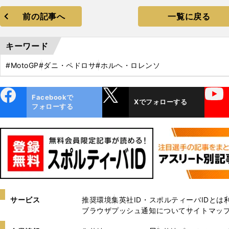
前の記事へ
一覧に戻る
キーワード
#MotoGP
#ダニ・ペドロサ
#ホルヘ・ロレンソ
ebo
X
YouTube
Facebookで
Xでフォローする
ok
フォローする
サービス
推奨環境
集英社ID・スポルティーバIDとは
ブラウザプッシュ通知について
サイトマッ