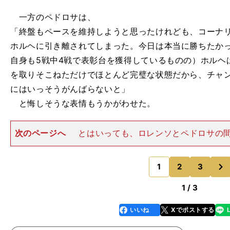
一方のペドロサは、
「終盤もペースを維持しようと思ったけれども、コーナ
ホルヘに引き離されてしまった。今日は本当に勝ちたか
自身も5戦中4戦で表彰台を獲得しているものの）ホルヘは
を取りそこねただけでほとんど完璧な状態だから、チャ
にはいっそうがんばらないと」
と悔しそうな表情もうかがわせた。
次のページへ
とはいっても、ロレンソとペドロサの
うな確執はない。現在26歳のペドロサと25歳のロレン
イン人ながら、しばらく前までは一切目も合わさず口も
次
ライバル意識を持っ
1
2
3
のページへ
1 / 3
いいね
Xでポストする
line
faceboo
x
k