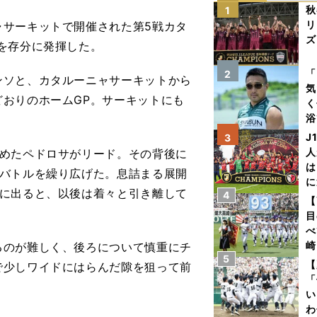
秋
1
リ
サーキットで開催された第5戦カタ
ズ
を存分に発揮した。
を
「
2
ンソと、カタルーニャサーキットから
気
おりのホームGP。サーキットにも
く
浴
太
J
3
ァ
人
めたペドロサがリード。その背後に
は
いバトルを繰り広げた。息詰まる展開
に
前に出ると、以後は着々と引き離して
4
と
【
目
べ
崎
るのが難しく、後ろについて慎重にチ
5
「
【
で少しワイドにはらんだ隙を狙って前
て
「
い
わ