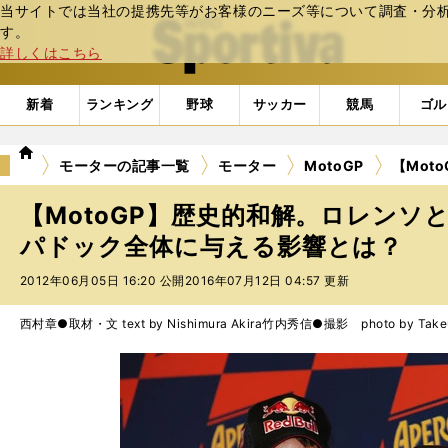
当サイトでは当社の提携先等がお客様のニーズ等について調査・分析し
web Sportiva (webスポルティーバ)
す。
詳しくはこちら
新着
ランキング
野球
サッカー
競馬
ゴル
we
モーターの記事一覧
モーター
MotoGP
【Mot
b
ス
【MotoGP】歴史的和解。ロレンソ
ポ
ル
パドック全体に与える影響とは？
テ
2012年06月05日 16:20 公開
2016年07月12日 04:57 更新
ィ
ー
バ
西村章●取材・文 text by Nishimura Akira
竹内秀信●撮影 photo by Takeuc