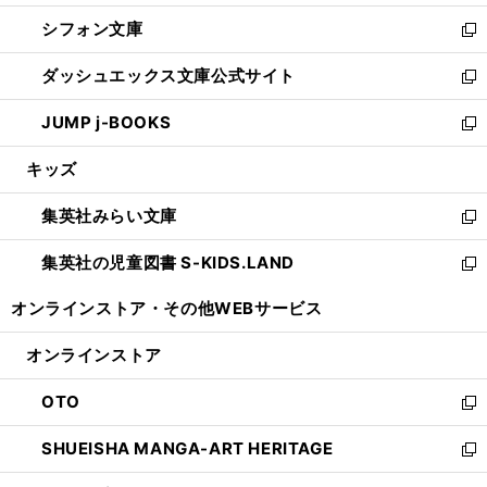
開
ウ
ウ
し
シフォン文庫
く
で
ィ
い
新
開
ン
ウ
し
ダッシュエックス文庫公式サイト
く
ド
ィ
い
新
ウ
ン
ウ
し
JUMP j-BOOKS
で
ド
ィ
い
新
開
ウ
ン
ウ
し
キッズ
く
で
ド
ィ
い
開
ウ
ン
ウ
集英社みらい文庫
く
で
ド
ィ
新
開
ウ
ン
し
集英社の児童図書 S-KIDS.LAND
く
で
ド
い
新
開
ウ
ウ
し
オンラインストア・
その他WEBサービス
く
で
ィ
い
開
ン
ウ
オンラインストア
く
ド
ィ
ウ
ン
OTO
で
ド
新
開
ウ
し
SHUEISHA MANGA-ART HERITAGE
く
で
い
新
開
ウ
し