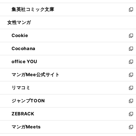
開
ウ
ン
ウ
し
集英社コミック文庫
く
で
ド
ィ
い
新
開
ウ
ン
ウ
し
女性マンガ
く
で
ド
ィ
い
開
ウ
ン
ウ
Cookie
く
で
ド
ィ
新
開
ウ
ン
し
Cocohana
く
で
ド
い
新
開
ウ
ウ
し
office YOU
く
で
ィ
い
新
開
ン
ウ
し
マンガMee公式サイト
く
ド
ィ
い
新
ウ
ン
ウ
し
リマコミ
で
ド
ィ
い
新
開
ウ
ン
ウ
し
ジャンプTOON
く
で
ド
ィ
い
新
開
ウ
ン
ウ
し
ZEBRACK
く
で
ド
ィ
い
新
開
ウ
ン
ウ
し
マンガMeets
く
で
ド
ィ
い
新
開
ウ
ン
ウ
し