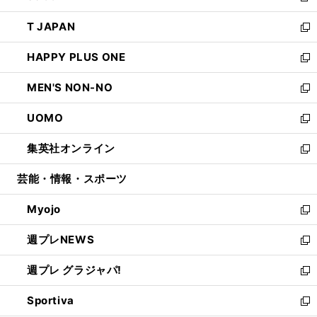
開
ウ
ン
ウ
し
T JAPAN
く
で
ド
ィ
い
新
開
ウ
ン
ウ
し
HAPPY PLUS ONE
く
で
ド
ィ
い
新
開
ウ
ン
ウ
し
MEN'S NON-NO
く
で
ド
ィ
い
新
開
ウ
ン
ウ
し
UOMO
く
で
ド
ィ
い
新
開
ウ
ン
ウ
し
集英社オンライン
く
で
ド
ィ
い
新
開
ウ
ン
ウ
し
芸能・情報・スポーツ
く
で
ド
ィ
い
開
ウ
ン
ウ
Myojo
く
で
ド
ィ
新
開
ウ
ン
し
週プレNEWS
く
で
ド
い
新
開
ウ
ウ
し
週プレ グラジャパ!
く
で
ィ
い
新
開
ン
ウ
し
Sportiva
く
ド
ィ
い
新
ウ