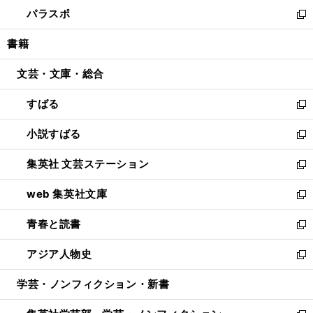
ン
ウ
し
パラスポ
で
ド
ィ
い
新
開
ウ
ン
ウ
し
書籍
く
で
ド
ィ
い
開
ウ
ン
ウ
文芸・文庫・総合
く
で
ド
ィ
開
ウ
ン
すばる
く
で
ド
新
開
ウ
し
小説すばる
く
で
い
新
開
ウ
し
集英社 文芸ステーション
く
ィ
い
新
ン
ウ
し
web 集英社文庫
ド
ィ
い
新
ウ
ン
ウ
し
青春と読書
で
ド
ィ
い
新
開
ウ
ン
ウ
し
アジア人物史
く
で
ド
ィ
い
新
開
ウ
ン
ウ
し
学芸・ノンフィクション・新書
く
で
ド
ィ
い
開
ウ
ン
ウ