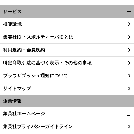
サービス
開
く/
推奨環境
閉
じ
集英社ID・スポルティーバIDとは
る
利用規約・会員規約
特定商取引法に基づく表示・その他の事項
ブラウザプッシュ通知について
サイトマップ
企業情報
開
く/
集英社ホームページ
新
閉
し
じ
集英社プライバシーガイドライン
い
る
ウ