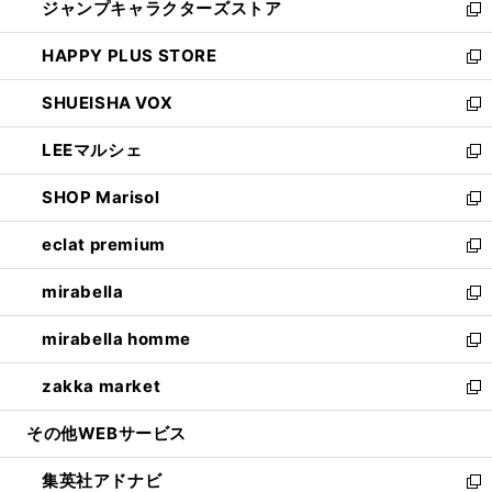
ジャンプキャラクターズストア
く
ィ
い
新
ン
ウ
し
HAPPY PLUS STORE
ド
ィ
い
新
ウ
ン
ウ
し
SHUEISHA VOX
で
ド
ィ
い
新
開
ウ
ン
ウ
し
LEEマルシェ
く
で
ド
ィ
い
新
開
ウ
ン
ウ
し
SHOP Marisol
く
で
ド
ィ
い
新
開
ウ
ン
ウ
し
eclat premium
く
で
ド
ィ
い
新
開
ウ
ン
ウ
し
mirabella
く
で
ド
ィ
い
新
開
ウ
ン
ウ
し
mirabella homme
く
で
ド
ィ
い
新
開
ウ
ン
ウ
し
zakka market
く
で
ド
ィ
い
新
開
ウ
ン
ウ
し
その他WEBサービス
く
で
ド
ィ
い
開
ウ
ン
ウ
集英社アドナビ
く
で
ド
ィ
新