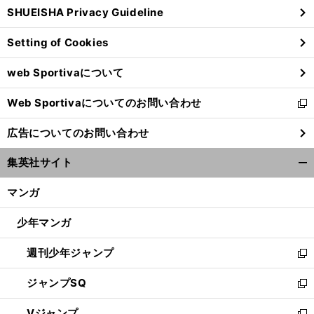
SHUEISHA Privacy Guideline
ィ
ン
Setting of Cookies
ド
ウ
web Sportivaについて
で
開
Web Sportivaについてのお問い合わせ
く
新
。
。
【
F
】
。
も
」
し
予感
ン展望
1
開幕戦6位入賞で小林可夢偉が得た手応え
「
っといい戦いができる
広告についてのお問い合わせ
い
ウ
集英社サイト
ィ
開
ン
く/
マンガ
ド
閉
ウ
じ
少年マンガ
で
る
開
週刊少年ジャンプ
く
新
し
ジャンプSQ
い
新
ウ
し
Vジャンプ