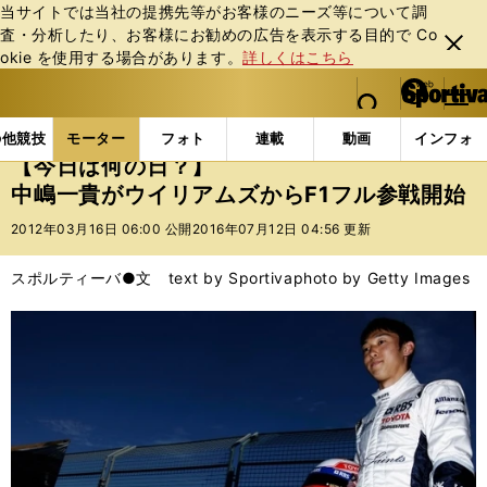
当サイトでは当社の提携先等がお客様のニーズ等について調
査・分析したり、お客様にお勧めの広告を表⽰する⽬的で Co
閉じ
okie を使⽤する場合があります。
詳しくはこちら
る
マイペ
web Sportiva (webスポルティーバ)
検索
メニュ
we
ー
モーターの記事一覧
モーター
F1
【今日は何の日
b
ジ
の他競技
モーター
フォト
連載
動画
インフォ
ス
【今日は何の日？】
ポ
中嶋一貴がウイリアムズからF1フル参戦開始
ル
テ
2012年03月16日 06:00 公開
2016年07月12日 04:56 更新
ィ
ー
スポルティーバ●文 text by Sportiva
photo by Getty Images
バ