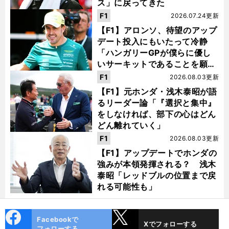
ス」に戻ってきた
F1
2026.07.24更新
【F1】アロンソ、待望のアップ
デート投入にもいたって冷静
「ハンガリーGPが僕らに優し
いサーキットであることを願
う」
F1
2026.08.03更新
【F1】元ホンダ・浅木泰昭が語
るリーダー論「『選択と集中』
をしなければ、部下の心はどん
どん離れていく」
F1
2026.08.03更新
【F1】アップデートでホンダの
強みが本領発揮される？ 浅木
泰昭「レッドブルの位置まで戻
れる可能性も」
cebo
X
Facebookで
Xでフォローする
ok
フォローする