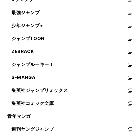
ィ
い
新
ン
ウ
し
最強ジャンプ
ド
ィ
い
新
ウ
ン
ウ
し
少年ジャンプ+
で
ド
ィ
い
新
開
ウ
ン
ウ
し
ジャンプTOON
く
で
ド
ィ
い
新
開
ウ
ン
ウ
し
ZEBRACK
く
で
ド
ィ
い
新
開
ウ
ン
ウ
し
ジャンプルーキー！
く
で
ド
ィ
い
新
開
ウ
ン
ウ
し
S-MANGA
く
で
ド
ィ
い
新
開
ウ
ン
ウ
し
集英社ジャンプリミックス
く
で
ド
ィ
い
新
開
ウ
ン
ウ
し
集英社コミック文庫
く
で
ド
ィ
い
新
開
ウ
ン
ウ
し
青年マンガ
く
で
ド
ィ
い
開
ウ
ン
ウ
週刊ヤングジャンプ
く
で
ド
ィ
新