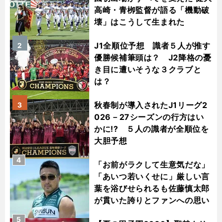
高崎・青栁監督が語る「機動破
壊」はこうして生まれた
J1全順位予想 識者５人が推す
2
優勝候補筆頭は？ J2降格の憂
き目に遭いそうな３クラブと
は？
秋春制が導入されたJ1リーグ2
3
026－27シーズンの行方はい
かに!? ５人の識者が全順位を
大胆予想
4
「お前がラクして生意気だな」
「あいつ若いくせに」厳しい言
葉を浴びせられるも佐藤慎太郎
が貫いた誇りとファンへの思い
5