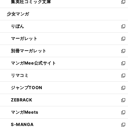
集英社コミック文庫
く
で
ド
ィ
い
新
開
ウ
ン
ウ
し
少女マンガ
く
で
ド
ィ
い
開
ウ
ン
ウ
りぼん
く
で
ド
ィ
新
開
ウ
ン
し
マーガレット
く
で
ド
い
新
開
ウ
ウ
し
別冊マーガレット
く
で
ィ
い
新
開
ン
ウ
し
マンガMee公式サイト
く
ド
ィ
い
新
ウ
ン
ウ
し
リマコミ
で
ド
ィ
い
新
開
ウ
ン
ウ
し
ジャンプTOON
く
で
ド
ィ
い
新
開
ウ
ン
ウ
し
ZEBRACK
く
で
ド
ィ
い
新
開
ウ
ン
ウ
し
マンガMeets
く
で
ド
ィ
い
新
開
ウ
ン
ウ
し
S-MANGA
く
で
ド
ィ
い
新