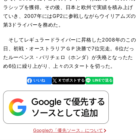
ラシップを獲得。その後、日本と欧州で実績を積み上げ
ていき、2007年にはGP2に参戦しながらウイリアムズの
第3ドライバーを務めた。
そしてレギュラードライバーに昇格した2008年のこの
日、初戦・オーストラリアＧＰ決勝で7位完走。6位だっ
たルーベンス・バリチェロ（ホンダ）が失格となったた
め6位に繰り上がり、上々のスタートを切った。
いいね
Xでポストする
LINEで送る
line
faceboo
x
k
Googleの「優先ソース」について