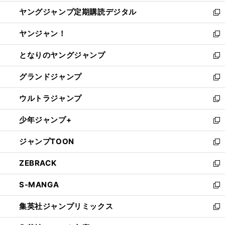
開
ウ
ン
し
ヤングジャンプ定期購読デジタル
く
で
ド
い
新
開
ウ
ウ
し
ヤンジャン！
く
で
ィ
い
新
開
ン
ウ
し
となりのヤングジャンプ
く
ド
ィ
い
新
ウ
ン
ウ
し
グランドジャンプ
で
ド
ィ
い
新
開
ウ
ン
ウ
し
ウルトラジャンプ
く
で
ド
ィ
い
新
開
ウ
ン
ウ
し
少年ジャンプ+
く
で
ド
ィ
い
新
開
ウ
ン
ウ
し
ジャンプTOON
く
で
ド
ィ
い
新
開
ウ
ン
ウ
し
ZEBRACK
く
で
ド
ィ
い
新
開
ウ
ン
ウ
し
S-MANGA
く
で
ド
ィ
い
新
開
ウ
ン
ウ
し
集英社ジャンプリミックス
く
で
ド
ィ
い
新
開
ウ
ン
ウ
し