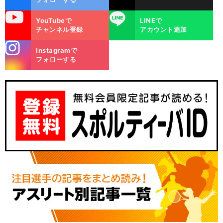
uTube
LINE
YouTubeで
LINEで
チャンネル登録
アカウント追加
stagra
Instagramで
m
フォローする