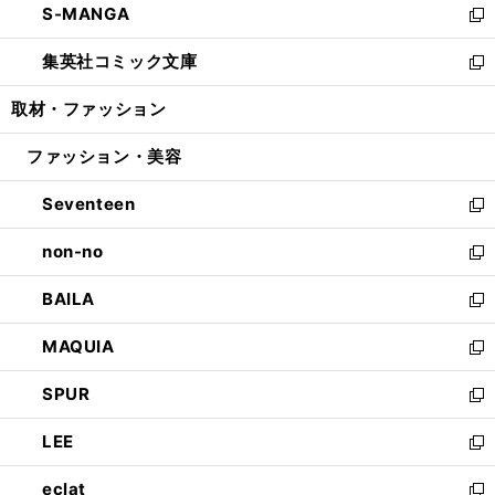
S-MANGA
く
で
ド
ィ
い
新
開
ウ
ン
ウ
し
集英社コミック文庫
く
で
ド
ィ
い
新
開
ウ
ン
ウ
し
取材・ファッション
く
で
ド
ィ
い
開
ウ
ン
ウ
ファッション・美容
く
で
ド
ィ
開
ウ
ン
Seventeen
く
で
ド
新
開
ウ
し
non-no
く
で
い
新
開
ウ
し
BAILA
く
ィ
い
新
ン
ウ
し
MAQUIA
ド
ィ
い
新
ウ
ン
ウ
し
SPUR
で
ド
ィ
い
新
開
ウ
ン
ウ
し
LEE
く
で
ド
ィ
い
新
開
ウ
ン
ウ
し
eclat
く
で
ド
ィ
い
新