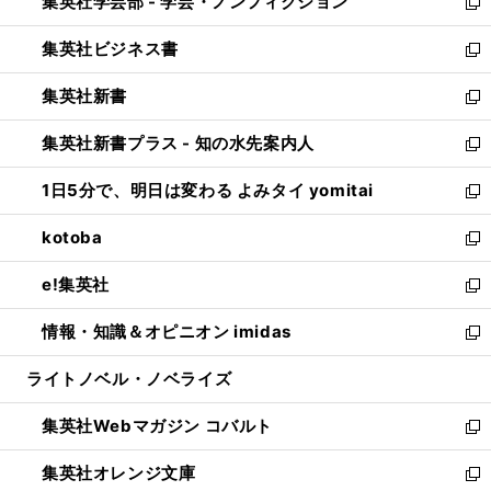
集英社学芸部 - 学芸・ノンフィクション
く
で
ド
ィ
新
開
ウ
ン
し
集英社ビジネス書
く
で
ド
い
新
開
ウ
ウ
し
集英社新書
く
で
ィ
い
新
開
ン
ウ
し
集英社新書プラス - 知の水先案内人
く
ド
ィ
い
新
ウ
ン
ウ
し
1日5分で、明日は変わる よみタイ yomitai
で
ド
ィ
い
新
開
ウ
ン
ウ
し
kotoba
く
で
ド
ィ
い
新
開
ウ
ン
ウ
し
e!集英社
く
で
ド
ィ
い
新
開
ウ
ン
ウ
し
情報・知識＆オピニオン imidas
く
で
ド
ィ
い
新
開
ウ
ン
ウ
し
ライトノベル・ノベライズ
く
で
ド
ィ
い
開
ウ
ン
ウ
集英社Webマガジン コバルト
く
で
ド
ィ
新
開
ウ
ン
し
集英社オレンジ文庫
く
で
ド
い
新