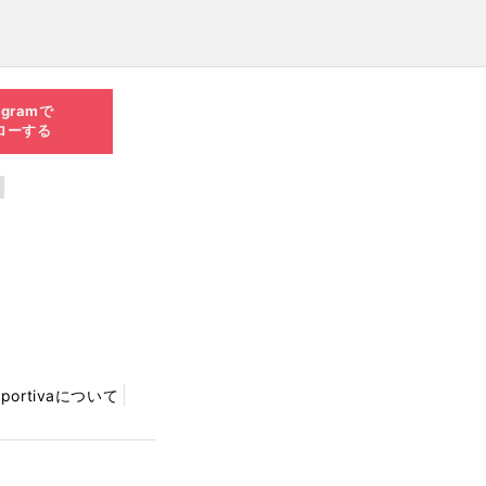
agramで
ローする
Sportivaについて