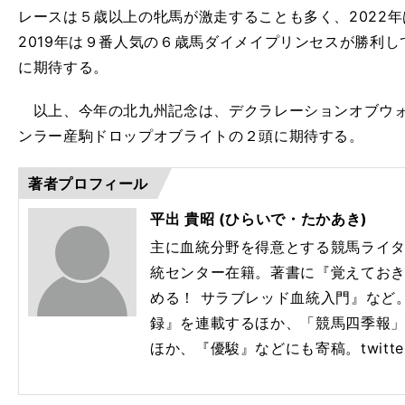
レースは５歳以上の牝馬が激走することも多く、2022年
2019年は９番人気の６歳馬ダイメイプリンセスが勝利
に期待する。
以上、今年の北九州記念は、デクラレーションオブウォ
ンラー産駒ドロップオブライトの２頭に期待する。
著者プロフィール
平出 貴昭 (ひらいで・たかあき)
主に血統分野を得意とする競馬ライタ
統センター在籍。著書に『覚えておき
める！ サラブレッド血統入門』など
録』を連載するほか、「競馬四季報
ほか、『優駿』などにも寄稿。twitterア