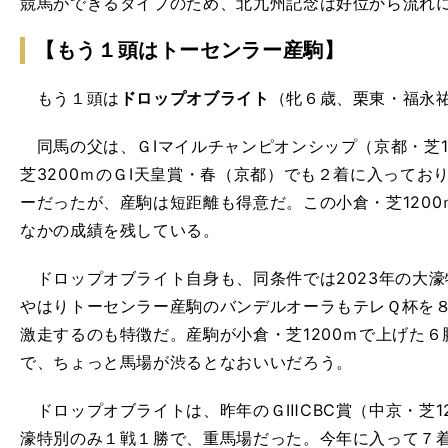
競馬ができるタイプのため、北九州記念は好位から流れ
【もう１頭はトーセンラー産駒】
もう１頭は
ドロップオブライト
（牝６歳、栗東・福永
同馬の父は、ＧⅠマイルチャンピオンシップ（京都・芝1
芝3200ｍのＧⅠ天皇賞・春（京都）でも２着に入ってお
ーだったが、産駒は短距離も得意だ。この小倉・芝1200ｍ
なかの成績を残している。
ドロップオブライト自身も、同条件では2023年の大濠
やはりトーセンラー産駒のバンデルオーラもテレＱ杯を
激走するのも特徴だ。産駒が小倉・芝1200ｍで上げた
で、ちょっと馬場が渋るとなおいいだろう。
ドロップオブライトは、昨年のＧⅢCBC賞（中京・芝1
濠特別のみ１戦１勝で、重馬場だった。今年に入って７着