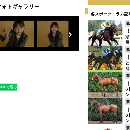
フォトギャラリー
各スポーツコラム記
競
前
【
へ
頭
屋
を
競
【
へ
と
乱
う
競
が
【
LINEで送る
6
ン
わ
競
評
【
6
ン
馬
競