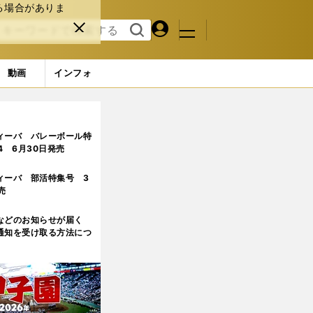
る場合がありま
マイペ
閉じ
検索
メニュ
ー
る
す
ジ
る
動画
インフォ
2ページ目
ィーバ バレーボール特
.4 6月30日発売
ィーバ 部活特集号 3
売
などのお知らせが届く
通知を受け取る方法につ