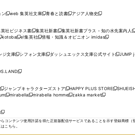
で
で
で
で
し
し
し
ン
ン
ン
ン
ン
開
開
開
開
い
い
い
ド
ド
ド
ド
ド
ョン
web 集英社文庫
青春と読書
アジア人物史
く
く
く
く
新
新
新
新
ウ
ウ
ウ
ウ
ウ
ウ
ウ
ウ
し
し
し
し
ィ
ィ
ィ
で
で
で
で
で
い
い
い
い
ン
ン
ン
集英社ビジネス書
集英社新書
集英社新書プラス - 知の水先案内人
開
開
開
開
開
新
新
新
ウ
ウ
ウ
ウ
ド
ド
ド
kotoba
e!集英社
情報・知識＆オピニオン imidas
く
く
く
く
く
新
し
新
し
新
ィ
ィ
ィ
ィ
ウ
ウ
ウ
し
し
い
し
い
し
ン
ン
ン
ン
で
で
で
い
い
ウ
い
ウ
い
ド
ド
ド
ド
ンジ文庫
シフォン文庫
ダッシュエックス文庫公式サイト
JUMP 
開
開
開
新
新
新
ウ
ウ
ィ
ウ
ィ
ウ
ウ
ウ
ウ
ウ
く
く
く
し
し
し
ィ
ィ
ン
ィ
ン
ィ
で
で
で
で
い
い
い
ン
ン
ド
ン
ド
ン
S.LAND
開
開
開
開
新
ウ
ウ
ウ
ド
ド
ウ
ド
ウ
ド
く
く
く
く
し
ィ
ィ
ィ
ウ
ウ
で
ウ
で
ウ
い
ン
ン
ン
ジャンプキャラクターズストア
HAPPY PLUS STORE
SHUEIS
で
で
開
で
開
で
新
新
新
ウ
ド
ド
ド
ium
mirabella
mirabella homme
zakka market
開
開
く
開
く
開
し
新
新
新
し
新
し
ィ
ウ
ウ
ウ
く
く
く
く
い
し
し
い
し
し
い
ン
で
で
で
ウ
い
い
ウ
い
い
ウ
ド
ボ
開
開
開
新
ィ
ウ
ウ
ィ
ウ
ウ
ィ
ウ
く
く
く
し
らコンテンツ使用許諾を得た正規版配信サービスであることを示す登録商標（登録番
ン
ィ
ィ
ン
ィ
ィ
ン
で
い
覧はこちら。
ド
ン
ン
ド
ン
ン
ド
開
ウ
ウ
ド
ド
ウ
ド
ド
ウ