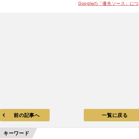
Googleの「優先ソース」に
前の記事へ
一覧に戻る
キーワード