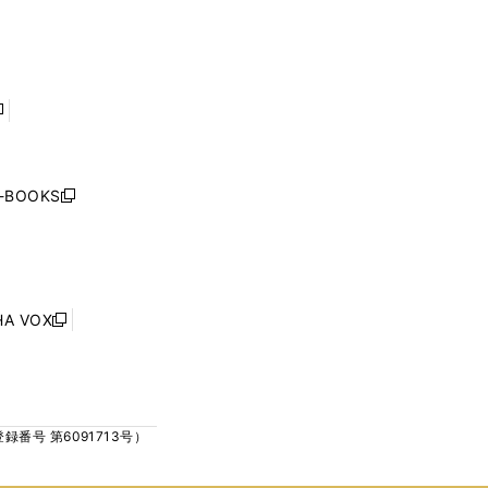
で
で
ン
ン
開
開
ド
ド
く
く
ウ
ウ
で
で
開
開
く
く
し
い
ウ
j-BOOKS
新
ィ
し
ン
い
ド
ウ
ウ
ィ
で
ン
HA VOX
開
新
ド
く
し
ウ
い
で
ウ
開
ィ
く
号 第6091713号）
ン
ド
ウ