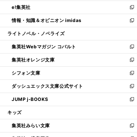
開
ウ
ン
ウ
し
e!集英社
く
で
ド
ィ
い
新
開
ウ
ン
ウ
し
情報・知識＆オピニオン imidas
く
で
ド
ィ
い
新
開
ウ
ン
ウ
し
ライトノベル・ノベライズ
く
で
ド
ィ
い
開
ウ
ン
ウ
集英社Webマガジン コバルト
く
で
ド
ィ
新
開
ウ
ン
し
集英社オレンジ文庫
く
で
ド
い
新
開
ウ
ウ
し
シフォン文庫
く
で
ィ
い
新
開
ン
ウ
し
ダッシュエックス文庫公式サイト
く
ド
ィ
い
新
ウ
ン
ウ
し
JUMP j-BOOKS
で
ド
ィ
い
新
開
ウ
ン
ウ
し
キッズ
く
で
ド
ィ
い
開
ウ
ン
ウ
集英社みらい文庫
く
で
ド
ィ
新
開
ウ
ン
し