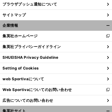
ブラウザプッシュ通知について
サイトマップ
企業情報
開
く/
集英社ホームページ
新
閉
し
じ
集英社プライバシーガイドライン
い
る
ウ
SHUEISHA Privacy Guideline
ィ
ン
Setting of Cookies
ド
ウ
web Sportivaについて
で
開
Web Sportivaについてのお問い合わせ
く
新
し
広告についてのお問い合わせ
い
ウ
集英社サイト
ィ