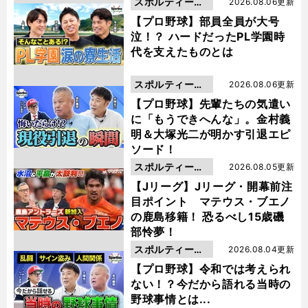
スポルティーバ
2026.08.06更新
動画
【プロ野球】部員全員が大号
泣！？ ハードだったPL学園時
代を支えたものとは
スポルティーバ
2026.08.06更新
動画
【プロ野球】先輩たちの気遣い
に「もうできへんな」。金村義
明＆大塚光二が明かす引退エピ
ソード！
スポルティーバ
2026.08.05更新
動画
【Jリーグ】Jリーグ・開幕前注
目ポイント マテウス・ブエノ
の鹿島移籍！ 恐るべし15歳磯
部怜夢！
スポルティーバ
2026.08.04更新
動画
【プロ野球】令和では考えられ
ない！？今だから語れる当時の
野球事情とは...