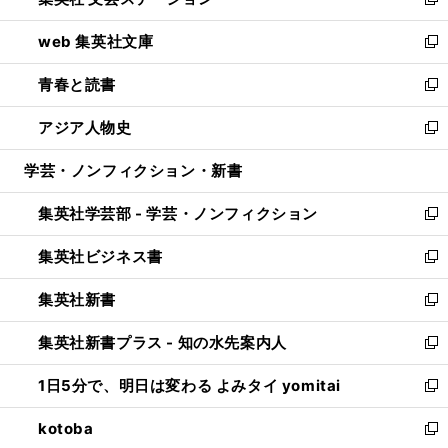
ィ
い
新
ン
ウ
し
web 集英社文庫
ド
ィ
い
新
ウ
ン
ウ
し
青春と読書
で
ド
ィ
い
新
開
ウ
ン
ウ
し
アジア人物史
く
で
ド
ィ
い
新
開
ウ
ン
ウ
し
学芸・ノンフィクション・新書
く
で
ド
ィ
い
開
ウ
ン
ウ
集英社学芸部 - 学芸・ノンフィクション
く
で
ド
ィ
新
開
ウ
ン
し
集英社ビジネス書
く
で
ド
い
新
開
ウ
ウ
し
集英社新書
く
で
ィ
い
新
開
ン
ウ
し
集英社新書プラス - 知の水先案内人
く
ド
ィ
い
新
ウ
ン
ウ
し
1日5分で、明日は変わる よみタイ yomitai
で
ド
ィ
い
新
開
ウ
ン
ウ
し
kotoba
く
で
ド
ィ
い
新