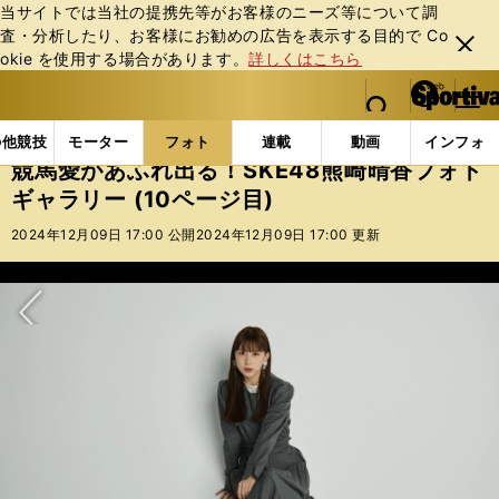
当サイトでは当社の提携先等がお客様のニーズ等について調
査・分析したり、お客様にお勧めの広告を表⽰する⽬的で Co
閉じ
okie を使⽤する場合があります。
詳しくはこちら
る
マイペ
web Sportiva (webスポルティーバ)
検索
メニュ
we
ー
フォトギャラリー
競馬愛があふれ出る！SKE48熊崎晴香
b
ジ
の他競技
モーター
フォト
連載
動画
インフォ
ス
競馬愛があふれ出る！SKE48熊崎晴香フォト
ポ
ギャラリー (10ページ目)
ル
テ
2024年12月09日 17:00 公開
2024年12月09日 17:00 更新
ィ
ー
バ
次へ