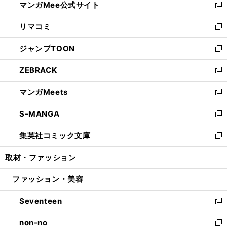
マンガMee公式サイト
く
ド
ィ
い
新
ウ
ン
ウ
し
リマコミ
で
ド
ィ
い
新
開
ウ
ン
ウ
し
ジャンプTOON
く
で
ド
ィ
い
新
開
ウ
ン
ウ
し
ZEBRACK
く
で
ド
ィ
い
新
開
ウ
ン
ウ
し
マンガMeets
く
で
ド
ィ
い
新
開
ウ
ン
ウ
し
S-MANGA
く
で
ド
ィ
い
新
開
ウ
ン
ウ
し
集英社コミック文庫
く
で
ド
ィ
い
新
開
ウ
ン
ウ
し
取材・ファッション
く
で
ド
ィ
い
開
ウ
ン
ウ
ファッション・美容
く
で
ド
ィ
開
ウ
ン
Seventeen
く
で
ド
新
開
ウ
し
non-no
く
で
い
新