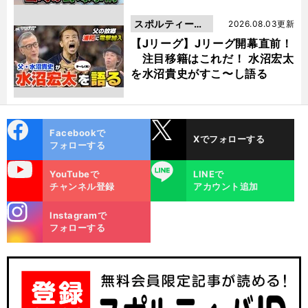
スポルティーバ
2026.08.03更新
動画
【Jリーグ】Jリーグ開幕直前！
注目移籍はこれだ！ 水沼宏太
を水沼貴史がすこ〜し語る
cebo
X
Facebookで
Xでフォローする
ok
フォローする
uTube
LINE
YouTubeで
LINEで
チャンネル登録
アカウント追加
stagra
Instagramで
m
フォローする