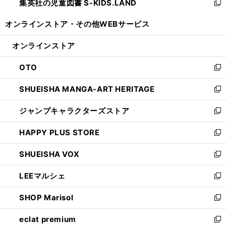
集英社の児童図書 S-KIDS.LAND
く
で
ド
い
新
開
ウ
ウ
し
オンラインストア・
その他WEBサービス
く
で
ィ
い
開
ン
ウ
オンラインストア
く
ド
ィ
ウ
ン
OTO
で
ド
新
開
ウ
し
SHUEISHA MANGA-ART HERITAGE
く
で
い
新
開
ウ
し
ジャンプキャラクターズストア
く
ィ
い
新
ン
ウ
し
HAPPY PLUS STORE
ド
ィ
い
新
ウ
ン
ウ
し
SHUEISHA VOX
で
ド
ィ
い
新
開
ウ
ン
ウ
し
LEEマルシェ
く
で
ド
ィ
い
新
開
ウ
ン
ウ
し
SHOP Marisol
く
で
ド
ィ
い
新
開
ウ
ン
ウ
し
eclat premium
く
で
ド
ィ
い
新