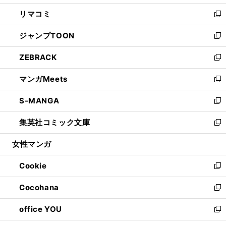
ウ
ン
ウ
し
リマコミ
で
ド
ィ
い
新
開
ウ
ン
ウ
し
ジャンプTOON
く
で
ド
ィ
い
新
開
ウ
ン
ウ
し
ZEBRACK
く
で
ド
ィ
い
新
開
ウ
ン
ウ
し
マンガMeets
く
で
ド
ィ
い
新
開
ウ
ン
ウ
し
S-MANGA
く
で
ド
ィ
い
新
開
ウ
ン
ウ
し
集英社コミック文庫
く
で
ド
ィ
い
新
開
ウ
ン
ウ
し
女性マンガ
く
で
ド
ィ
い
開
ウ
ン
ウ
Cookie
く
で
ド
ィ
新
開
ウ
ン
し
Cocohana
く
で
ド
い
新
開
ウ
ウ
し
office YOU
く
で
ィ
い
新
開
ン
ウ
し