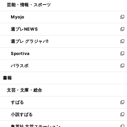
芸能・情報・スポーツ
く
で
ド
ィ
い
開
ウ
ン
ウ
Myojo
く
で
ド
ィ
新
開
ウ
ン
し
週プレNEWS
く
で
ド
い
新
開
ウ
ウ
し
週プレ グラジャパ!
く
で
ィ
い
新
開
ン
ウ
し
Sportiva
く
ド
ィ
い
新
ウ
ン
ウ
し
パラスポ
で
ド
ィ
い
新
開
ウ
ン
ウ
し
書籍
く
で
ド
ィ
い
開
ウ
ン
ウ
文芸・文庫・総合
く
で
ド
ィ
開
ウ
ン
すばる
く
で
ド
新
開
ウ
し
小説すばる
く
で
い
新
開
ウ
し
集英社 文芸ステーション
く