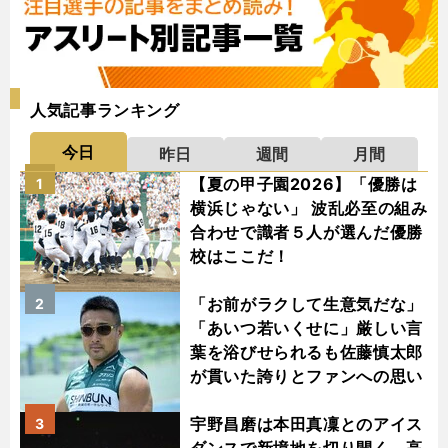
人気記事ランキング
今日
昨日
週間
月間
【夏の甲子園2026】「優勝は
1
横浜じゃない」 波乱必至の組み
合わせで識者５人が選んだ優勝
校はここだ！
「お前がラクして生意気だな」
2
「あいつ若いくせに」厳しい言
葉を浴びせられるも佐藤慎太郎
が貫いた誇りとファンへの思い
宇野昌磨は本田真凜とのアイス
3
ダンスで新境地を切り開く 高