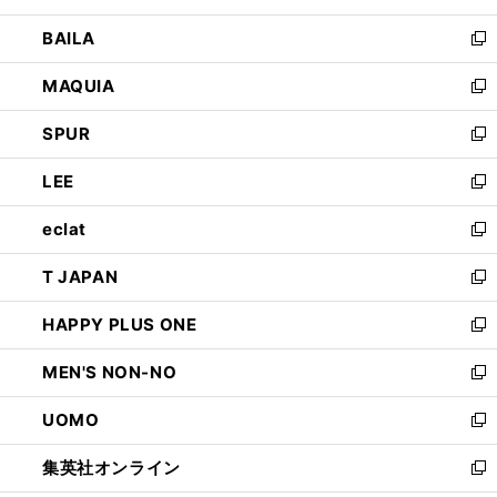
開
ウ
し
BAILA
く
ィ
い
新
ン
ウ
し
MAQUIA
ド
ィ
い
新
ウ
ン
ウ
し
SPUR
で
ド
ィ
い
新
開
ウ
ン
ウ
し
LEE
く
で
ド
ィ
い
新
開
ウ
ン
ウ
し
eclat
く
で
ド
ィ
い
新
開
ウ
ン
ウ
し
T JAPAN
く
で
ド
ィ
い
新
開
ウ
ン
ウ
し
HAPPY PLUS ONE
く
で
ド
ィ
い
新
開
ウ
ン
ウ
し
MEN'S NON-NO
く
で
ド
ィ
い
新
開
ウ
ン
ウ
し
UOMO
く
で
ド
ィ
い
新
開
ウ
ン
ウ
し
集英社オンライン
く
で
ド
ィ
い
新
開
ウ
ン
ウ
し