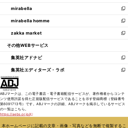
開
ウ
ン
ウ
し
mirabella
く
で
ド
ィ
い
新
開
ウ
ン
ウ
し
mirabella homme
く
で
ド
ィ
い
新
開
ウ
ン
ウ
し
zakka market
く
で
ド
ィ
い
新
開
ウ
ン
ウ
し
その他WEBサービス
く
で
ド
ィ
い
開
ウ
ン
ウ
集英社アドナビ
く
で
ド
ィ
新
開
ウ
ン
し
集英社エディターズ・ラボ
く
で
ド
い
新
開
ウ
ウ
し
く
で
ィ
い
開
ン
ウ
ABJマークは、この電子書店・電子書籍配信サービスが、著作権者からコンテ
く
ド
ィ
ンツ使用許諾を得た正規版配信サービスであることを示す登録商標（登録番号
ウ
ン
第6091713号）です。ABJマークの詳細、ABJマークを掲示しているサービス
で
ド
の一覧はこちら。
開
ウ
https://aebs.or.jp/
新
く
で
し
い
開
本ホームページに記載の文章・画像・写真などを無断で複製するこ