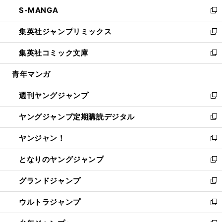
ン
ウ
し
S-MANGA
く
で
ド
ィ
い
新
開
ウ
ン
ウ
し
集英社ジャンプリミックス
く
で
ド
ィ
い
新
開
ウ
ン
ウ
し
集英社コミック文庫
く
で
ド
ィ
い
新
開
ウ
ン
ウ
し
青年マンガ
く
で
ド
ィ
い
開
ウ
ン
ウ
週刊ヤングジャンプ
く
で
ド
ィ
新
開
ウ
ン
し
ヤングジャンプ定期購読デジタル
く
で
ド
い
新
開
ウ
ウ
し
ヤンジャン！
く
で
ィ
い
新
開
ン
ウ
し
となりのヤングジャンプ
く
ド
ィ
い
新
ウ
ン
ウ
し
グランドジャンプ
で
ド
ィ
い
新
開
ウ
ン
ウ
し
ウルトラジャンプ
く
で
ド
ィ
い
新
開
ウ
ン
ウ
し