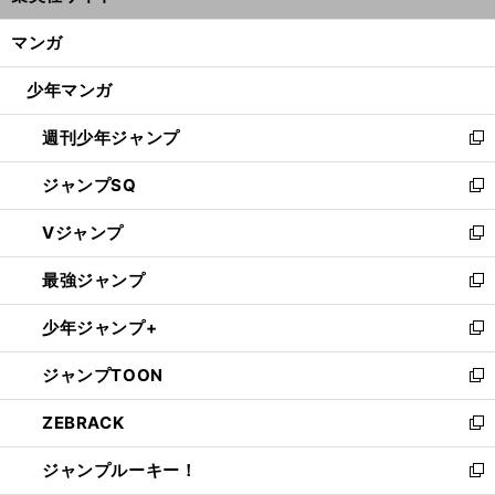
開
ン
く/
マンガ
ド
閉
ウ
じ
少年マンガ
で
る
開
週刊少年ジャンプ
く
新
し
ジャンプSQ
い
新
ウ
し
Vジャンプ
ィ
い
新
ン
ウ
し
最強ジャンプ
ド
ィ
い
新
ウ
ン
ウ
し
少年ジャンプ+
で
ド
ィ
い
新
開
ウ
ン
ウ
し
ジャンプTOON
く
で
ド
ィ
い
新
開
ウ
ン
ウ
し
ZEBRACK
く
で
ド
ィ
い
新
開
ウ
ン
ウ
し
ジャンプルーキー！
く
で
ド
ィ
い
新
開
ウ