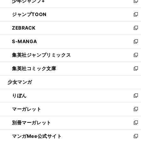
少年ジャンプ+
く
で
ド
ィ
い
新
開
ウ
ン
ウ
し
ジャンプTOON
く
で
ド
ィ
い
新
開
ウ
ン
ウ
し
ZEBRACK
く
で
ド
ィ
い
新
開
ウ
ン
ウ
し
S-MANGA
く
で
ド
ィ
い
新
開
ウ
ン
ウ
し
集英社ジャンプリミックス
く
で
ド
ィ
い
新
開
ウ
ン
ウ
し
集英社コミック文庫
く
で
ド
ィ
い
新
開
ウ
ン
ウ
し
少女マンガ
く
で
ド
ィ
い
開
ウ
ン
ウ
りぼん
く
で
ド
ィ
新
開
ウ
ン
し
マーガレット
く
で
ド
い
新
開
ウ
ウ
し
別冊マーガレット
く
で
ィ
い
新
開
ン
ウ
し
マンガMee公式サイト
く
ド
ィ
い
新