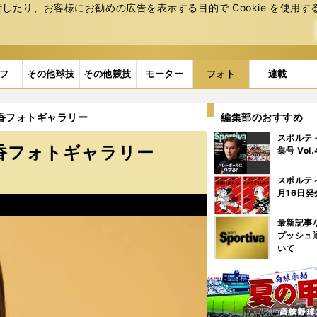
たり、お客様にお勧めの広告を表⽰する⽬的で Cookie を使⽤す
フ
その他球技
その他競技
モーター
フォト
連載
晴香フォトギャラリー
編集部のおすすめ
スポルテ
晴香フォトギャラリー
集号 Vol
スポルテ
月16日発
最新記事
プッシュ
いて