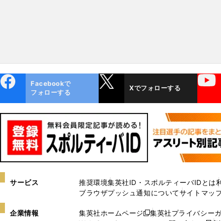
ebo
X
YouTube
Facebookで
Xでフォローする
ok
フォローする
サービス
推奨環境
集英社ID・スポルティーバIDとは
ブラウザプッシュ通知について
サイトマッ
企業情報
集英社ホームページ
集英社プライバシー
新