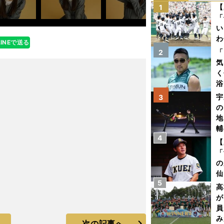
【
1
「
い
わ
LINEで送る
だ
「
2
気
く
浴
太
宇
3
ァ
の
地
輔
4
題
【
「
の
仙
5
か
高
画
が
員
み
次の記事へ