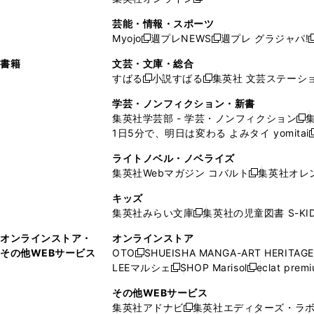
し
新
し
し
し
ン
ィ
ン
ン
開
で
開
で
い
し
い
い
い
ド
ン
ド
ド
芸能・情報・スポーツ
く
開
く
開
ウ
い
ウ
ウ
ウ
ウ
ド
ウ
ウ
Myojo
週プレNEWS
週プレ グラジャパ!
く
く
新
新
新
ィ
ウ
ィ
ィ
ィ
で
ウ
で
で
し
し
ン
ィ
ン
ン
ン
書籍
文芸・文庫・総合
開
で
開
開
い
い
ド
ン
ド
ド
ド
すばる
小説すばる
集英社 文芸ステーシ
く
開
く
く
新
新
ウ
ウ
ウ
ド
ウ
ウ
ウ
く
し
し
ィ
ィ
学芸・ノンフィクション・新書
で
ウ
で
で
で
い
い
ン
ン
集英社学芸部 - 学芸・ノンフィクション
開
で
開
開
開
新
ウ
ウ
ド
ド
1日5分で、明日は変わる よみタイ yomitai
く
開
く
く
く
し
新
ィ
ィ
ウ
ウ
く
い
ン
ン
ライトノベル・ノベライズ
で
で
ウ
ド
ド
集英社Webマガジン コバルト
集英社オレ
開
開
新
ィ
ウ
ウ
く
く
し
ン
キッズ
で
で
い
ド
集英社みらい文庫
集英社の児童図書 S-KID
開
開
新
ウ
ウ
く
く
し
ィ
オンラインストア・
オンラインストア
で
い
ン
その他WEBサービス
OTO
SHUEISHA MANGA-ART HERITAGE
開
新
ウ
ド
LEEマルシェ
SHOP Marisol
eclat prem
く
し
新
新
ィ
ウ
い
し
し
ン
その他WEBサービス
で
ウ
い
い
ド
集英社アドナビ
集英社エディターズ・ラ
開
新