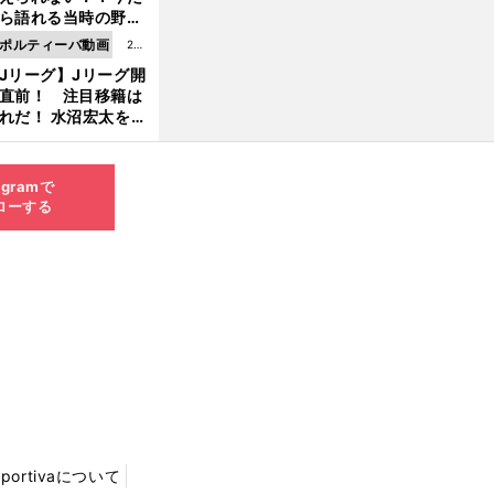
8.0
ら語れる当時の野球
4更
情とは...
ポルティーバ動画
202
新
Jリーグ】Jリーグ開
6.0
直前！ 注目移籍は
8.0
れだ！ 水沼宏太を水
3更
貴史がすこ〜し語る
新
agramで
ローする
Sportivaについて