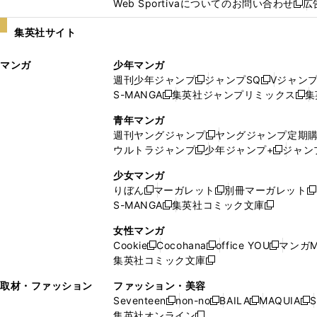
Web Sportivaについてのお問い合わせ
広
し
新
い
し
集英社サイト
ウ
い
ィ
ウ
マンガ
少年マンガ
ン
ィ
週刊少年ジャンプ
ジャンプSQ
Vジャン
ド
ン
新
新
S-MANGA
集英社ジャンプリミックス
集
ウ
ド
新
し
し
新
で
ウ
し
い
い
し
青年マンガ
開
で
い
ウ
ウ
い
週刊ヤングジャンプ
ヤングジャンプ定期
新
く
開
ウ
ィ
ィ
ウ
ウルトラジャンプ
少年ジャンプ+
ジャン
新
し
新
く
ィ
ン
ン
ィ
し
い
し
ン
ド
ド
ン
少女マンガ
い
ウ
い
ド
ウ
ウ
ド
りぼん
マーガレット
別冊マーガレット
新
新
新
ウ
ィ
ウ
ウ
で
で
ウ
S-MANGA
集英社コミック文庫
し
新
し
新
ィ
ン
ィ
で
開
開
で
い
し
い
し
ン
ド
ン
女性マンガ
開
く
く
開
ウ
い
ウ
い
ド
ウ
ド
Cookie
Cocohana
office YOU
マンガM
く
く
新
新
新
ィ
ウ
ィ
ウ
ウ
で
ウ
集英社コミック文庫
し
新
し
し
ン
ィ
ン
ィ
で
開
で
い
し
い
い
ド
ン
ド
ン
取材・ファッション
ファッション・美容
開
く
開
ウ
い
ウ
ウ
ウ
ド
ウ
ド
Seventeen
non-no
BAILA
MAQUIA
S
く
く
新
新
新
新
ィ
ウ
ィ
ィ
で
ウ
で
ウ
集英社オンライン