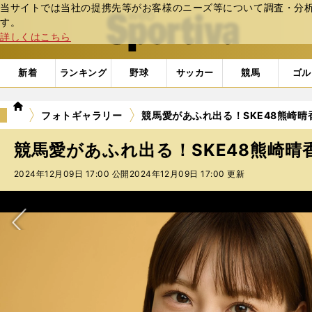
当サイトでは当社の提携先等がお客様のニーズ等について調査・分析し
web Sportiva (webスポルティーバ)
す。
詳しくはこちら
新着
ランキング
野球
サッカー
競馬
ゴル
we
フォトギャラリー
競馬愛があふれ出る！SKE48熊崎
b
ス
競馬愛があふれ出る！SKE48熊崎
ポ
ル
2024年12月09日 17:00 公開
2024年12月09日 17:00 更新
テ
ィ
ー
バ
次へ