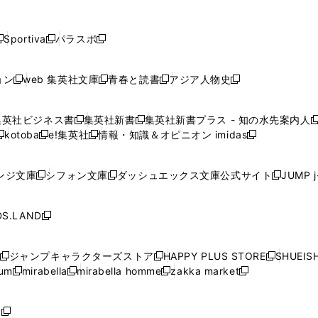
し
し
し
し
し
ン
ン
ン
ン
開
開
開
開
開
い
い
い
い
い
ド
ド
ド
ド
く
く
く
く
く
ウ
ウ
ウ
ウ
ウ
ウ
ウ
ウ
ウ
Sportiva
パラスポ
新
新
ィ
ィ
ィ
ィ
ィ
で
で
で
で
し
し
し
ン
ン
ン
ン
ン
開
開
開
開
い
い
い
ド
ド
ド
ド
ド
ョン
web 集英社文庫
青春と読書
アジア人物史
く
く
く
く
新
新
新
新
ウ
ウ
ウ
ウ
ウ
ウ
ウ
ウ
し
し
し
し
ィ
ィ
ィ
で
で
で
で
で
い
い
い
い
ン
ン
ン
集英社ビジネス書
集英社新書
集英社新書プラス - 知の水先案内人
開
開
開
開
開
新
新
新
ウ
ウ
ウ
ウ
ド
ド
ド
kotoba
e!集英社
情報・知識＆オピニオン imidas
く
く
く
く
く
新
し
新
し
新
ィ
ィ
ィ
ィ
ウ
ウ
ウ
し
し
い
し
い
し
ン
ン
ン
ン
で
で
で
い
い
ウ
い
ウ
い
ド
ド
ド
ド
ンジ文庫
シフォン文庫
ダッシュエックス文庫公式サイト
JUMP 
開
開
開
新
新
新
ウ
ウ
ィ
ウ
ィ
ウ
ウ
ウ
ウ
ウ
く
く
く
し
し
し
ィ
ィ
ン
ィ
ン
ィ
で
で
で
で
い
い
い
ン
ン
ド
ン
ド
ン
S.LAND
開
開
開
開
新
ウ
ウ
ウ
ド
ド
ウ
ド
ウ
ド
く
く
く
く
し
ィ
ィ
ィ
ウ
ウ
で
ウ
で
ウ
い
ン
ン
ン
ジャンプキャラクターズストア
HAPPY PLUS STORE
SHUEIS
で
で
開
で
開
で
新
新
新
ウ
ド
ド
ド
ium
mirabella
mirabella homme
zakka market
開
開
く
開
く
開
し
新
新
新
し
新
し
ィ
ウ
ウ
ウ
く
く
く
く
い
し
し
い
し
し
い
ン
で
で
で
ウ
い
い
ウ
い
い
ウ
ド
ボ
開
開
開
新