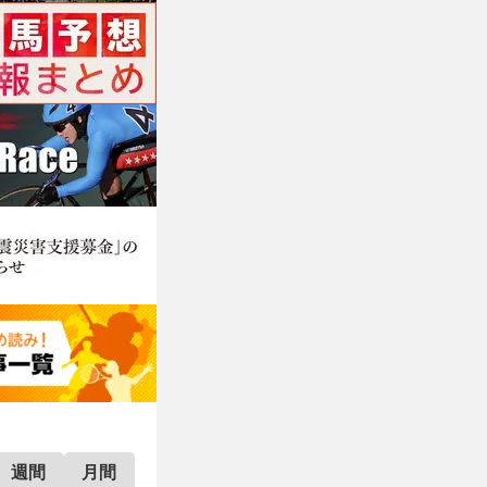
週間
月間