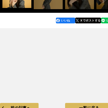
いいね
Xでポストする
line
faceboo
x
k
前の記事へ
一覧に戻る