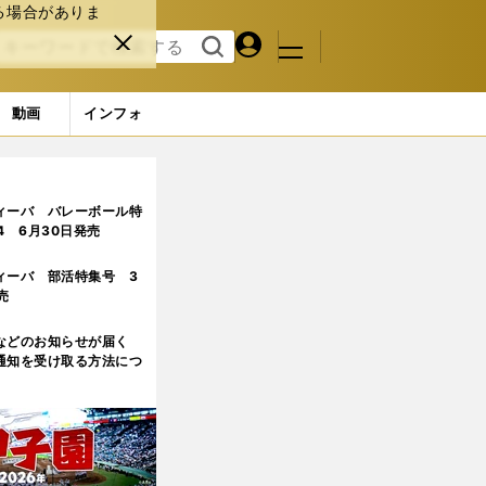
る場合がありま
マイペ
閉じ
検索
メニュ
ー
る
す
ジ
る
動画
インフォ
ィーバ バレーボール特
.4 6月30日発売
ィーバ 部活特集号 3
売
などのお知らせが届く
通知を受け取る方法につ