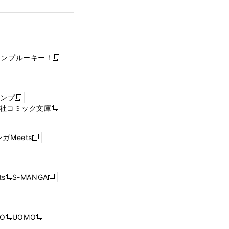
ャンプルーキー！
新
し
い
ウ
ャンプ
新
ィ
社コミック文庫
し
新
ン
い
し
ド
ウ
い
ウ
ガMeets
新
ィ
ウ
で
し
ン
ィ
開
い
ド
ン
く
ウ
ウ
ド
s
S-MANGA
新
新
ィ
で
ウ
し
し
ン
開
で
い
い
ド
く
開
ウ
ウ
ウ
NO
UOMO
く
新
新
ィ
ィ
で