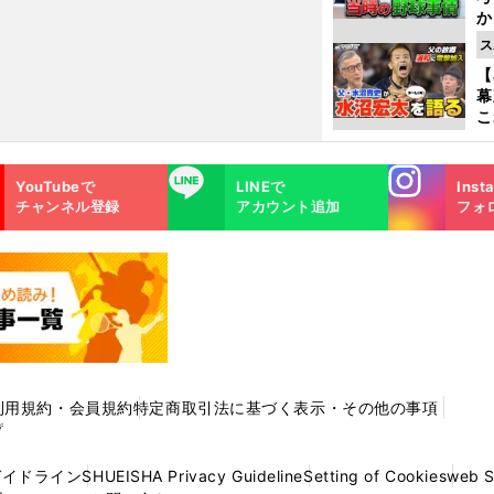
か
事
ス
【
幕
こ
沼
Instagra
LINE
YouTubeで
LINEで
Inst
m
チャンネル登録
アカウント追加
フォ
利用規約・会員規約
特定商取引法に基づく表示・その他の事項
プ
ガイドライン
SHUEISHA Privacy Guideline
Setting of Cookies
web 