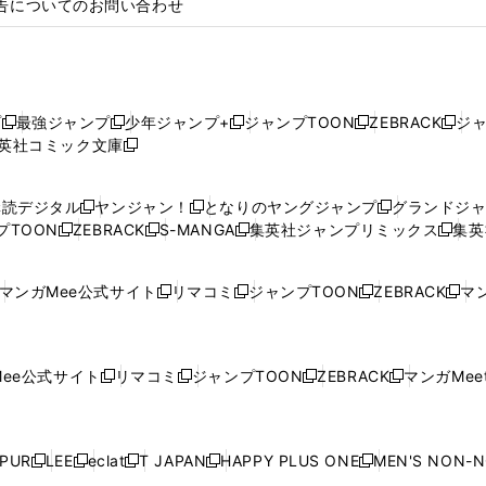
告についてのお問い合わせ
プ
最強ジャンプ
少年ジャンプ+
ジャンプTOON
ZEBRACK
ジ
新
新
新
新
新
英社コミック文庫
し
新
し
し
し
し
い
い
し
い
い
い
ウ
ウ
い
ウ
ウ
ウ
購読デジタル
ヤンジャン！
となりのヤングジャンプ
グランドジ
新
新
新
ィ
ィ
ウ
ィ
ィ
ィ
プTOON
ZEBRACK
S-MANGA
集英社ジャンプリミックス
集英
新
し
新
し
新
し
新
ン
ン
ィ
ン
ン
ン
し
い
し
い
し
い
し
ド
ド
ン
ド
ド
ド
い
ウ
い
ウ
い
ウ
い
ウ
ウ
ド
ウ
ウ
ウ
マンガMee公式サイト
リマコミ
ジャンプTOON
ZEBRACK
マン
新
新
新
新
ウ
ィ
ウ
ィ
ウ
ィ
ウ
で
で
ウ
で
で
で
し
し
し
し
し
ィ
ン
ィ
ン
ィ
ン
ィ
開
開
で
開
開
開
い
い
い
い
い
ン
ド
ン
ド
ン
ド
ン
く
く
開
く
く
く
ウ
ウ
ウ
ウ
ウ
ド
ウ
ド
ウ
ド
ウ
ド
ee公式サイト
リマコミ
ジャンプTOON
ZEBRACK
マンガMeet
く
新
新
新
新
ィ
ィ
ィ
ィ
ィ
ウ
で
ウ
で
ウ
で
ウ
し
し
し
し
ン
ン
ン
ン
ン
で
開
で
開
で
開
で
い
い
い
い
ド
ド
ド
ド
ド
開
く
開
く
開
く
開
ウ
ウ
ウ
ウ
ウ
ウ
ウ
ウ
ウ
PUR
LEE
eclat
T JAPAN
HAPPY PLUS ONE
MEN'S NON-
く
く
く
く
新
新
新
新
新
ィ
ィ
ィ
ィ
で
で
で
で
で