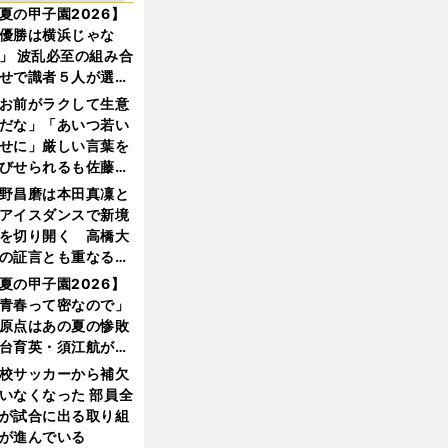
夏の甲子園2026】
優勝は横浜じゃな
」 波乱必至の組み合
せで識者５人が選ん
優勝校はここだ！
お前がラクして生意
だな」「あいつ若い
せに」厳しい言葉を
びせられるも佐藤慎
郎が貫いた誇りとフ
野昌磨は本田真凜と
ンへの思い
アイスダンスで新境
を切り開く 高橋大
の証言とも重なる課
と楽しさ
夏の甲子園2026】
青春って密なので」
原点はあの夏の惨敗
台育英・須江航が明
す"日本一1000日計
校サッカーから補欠
"のすべて
いなくなった 部員全
が試合に出る取り組
が進んでいる