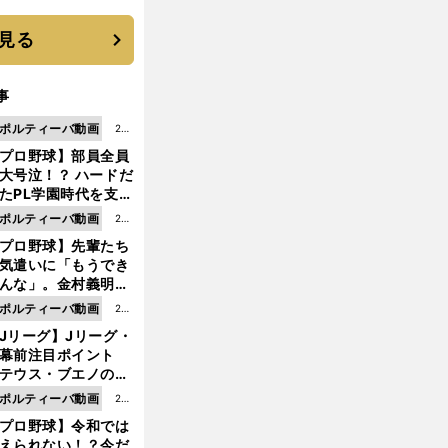
見る
事
ポルティーバ動画
202
プロ野球】部員全員
6.0
大号泣！？ ハードだ
8.0
たPL学園時代を支え
6更
ものとは
ポルティーバ動画
202
新
プロ野球】先輩たち
6.0
気遣いに「もうでき
8.0
んな」。金村義明＆
6更
塚光二が明かす引退
ポルティーバ動画
202
新
ピソード！
Jリーグ】Jリーグ・
6.0
開幕前注目ポイント
8.0
テウス・ブエノの鹿
5更
移籍！ 恐るべし15
ポルティーバ動画
202
新
磯部怜夢！
プロ野球】令和では
6.0
えられない！？今だ