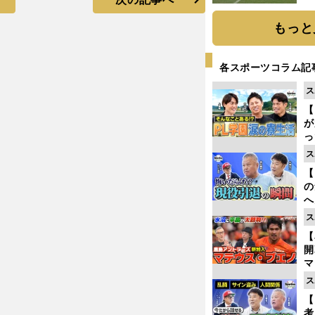
もっと
各スポーツコラム記
ス
【
が
っ
た
ス
【
の
へ
大
ス
エ
【
マ
島
ス
歳
【
考