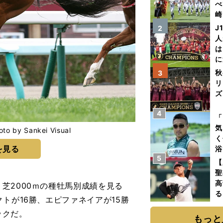
べ
崎
「
J
2
て
人
は
に
と
秋
3
リ
ズ
4
を
「
気
 Sankei Visual
く
を見る
浴
5
太
【
ァ
聖
高
2000ｍの種牡馬別成績を見る
る
トが16勝、エピファネイアが15勝
ト
ックだ。
く
もっと