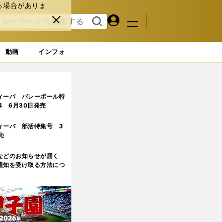
る場合がありま
マイペ
閉じ
検索
メニュ
ー
る
す
ジ
る
動画
インフォ
ィーバ バレーボール特
.4 6月30日発売
ィーバ 部活特集号 3
売
などのお知らせが届く
通知を受け取る方法につ