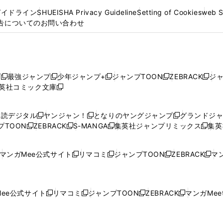
ガイドライン
SHUEISHA Privacy Guideline
Setting of Cookies
web 
告についてのお問い合わせ
プ
最強ジャンプ
少年ジャンプ+
ジャンプTOON
ZEBRACK
ジ
新
新
新
新
新
英社コミック文庫
し
新
し
し
し
し
い
い
し
い
い
い
ウ
ウ
い
ウ
ウ
ウ
購読デジタル
ヤンジャン！
となりのヤングジャンプ
グランドジ
新
新
新
ィ
ィ
ウ
ィ
ィ
ィ
プTOON
ZEBRACK
S-MANGA
集英社ジャンプリミックス
集英
新
し
新
し
新
し
新
ン
ン
ィ
ン
ン
ン
し
い
し
い
し
い
し
ド
ド
ン
ド
ド
ド
い
ウ
い
ウ
い
ウ
い
ウ
ウ
ド
ウ
ウ
ウ
マンガMee公式サイト
リマコミ
ジャンプTOON
ZEBRACK
マン
新
新
新
新
ウ
ィ
ウ
ィ
ウ
ィ
ウ
で
で
ウ
で
で
で
し
し
し
し
し
ィ
ン
ィ
ン
ィ
ン
ィ
開
開
で
開
開
開
い
い
い
い
い
ン
ド
ン
ド
ン
ド
ン
く
く
開
く
く
く
ウ
ウ
ウ
ウ
ウ
ド
ウ
ド
ウ
ド
ウ
ド
ee公式サイト
リマコミ
ジャンプTOON
ZEBRACK
マンガMeet
く
新
新
新
新
ィ
ィ
ィ
ィ
ィ
ウ
で
ウ
で
ウ
で
ウ
し
し
し
し
ン
ン
ン
ン
ン
で
開
で
開
で
開
で
い
い
い
い
ド
ド
ド
ド
ド
開
く
開
く
開
く
開