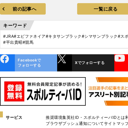
前の記事へ
一覧に戻る
キーワード
#JRA
#エピファネイア
#キタサンブラック
#シマサンブラック
#ス
#平出貴昭
#競馬
ebo
X
YouTube
Facebookで
Xでフォローする
ok
フォローする
サービス
推奨環境
集英社ID・スポルティーバIDとは
ブラウザプッシュ通知について
サイトマッ