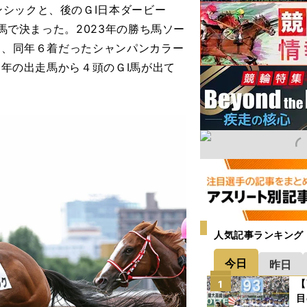
シックと、後のＧⅠ日本ダービー
）馬で決まった。2023年の勝ち馬ソー
ち、同年６着だったシャンパンカラー
２年の出走馬から４頭のＧⅠ馬が出て
人気記事ランキング
今日
昨日
【
1
目