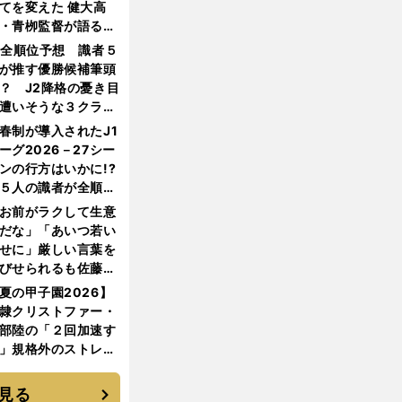
てを変えた 健大高
・青栁監督が語る
機動破壊」はこうし
1全順位予想 識者５
生まれた
が推す優勝候補筆頭
？ J2降格の憂き目
遭いそうな３クラブ
は？
春制が導入されたJ1
ーグ2026－27シー
ンの行方はいかに!?
５人の識者が全順位
大胆予想
お前がラクして生意
だな」「あいつ若い
せに」厳しい言葉を
びせられるも佐藤慎
郎が貫いた誇りとフ
夏の甲子園2026】
ンへの思い
隷クリストファー・
部陸の「２回加速す
」規格外のストレー
 それでもプロではな
大学進学を選ぶ理由
見る