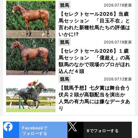
競馬
2026.07.18更新
【セレクトセール2026】当歳
馬セッション 「目玉不在」と
言われた新種牡馬たちの評価は
いかに!?
競馬
2026.07.18更新
【セレクトセール2026】１歳
馬セッション 「億超え」の高
額馬のなかで現場のプロがほれ
込んだ４頭
競馬
2026.07.12更新
【競馬予想】七夕賞は舞台合う
伏兵２頭が高額配当を演出か
人気の有力馬には嫌なデータあ
り
cebo
X
Facebookで
Xでフォローする
ok
フォローする