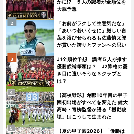
かに!? ５人の識者が全順位を
大胆予想
「お前がラクして生意気だな」
2
「あいつ若いくせに」厳しい言
葉を浴びせられるも佐藤慎太郎
が貫いた誇りとファンへの思い
J1全順位予想 識者５人が推す
3
優勝候補筆頭は？ J2降格の憂
き目に遭いそうな３クラブと
は？
4
【高校野球】創部10年目の甲子
園初出場がすべてを変えた 健大
高崎・青栁監督が語る「機動破
壊」はこうして生まれた
5
【夏の甲子園2026】「優勝は