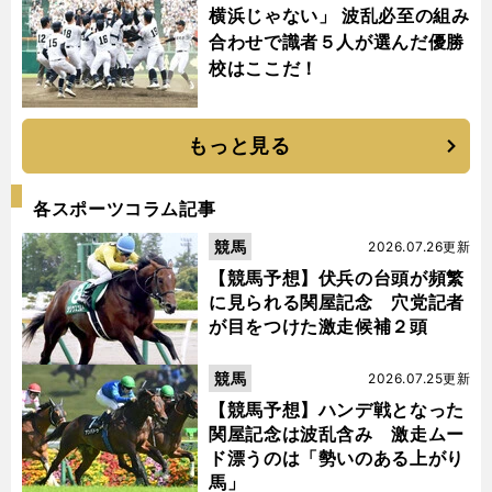
横浜じゃない」 波乱必至の組み
合わせで識者５人が選んだ優勝
校はここだ！
もっと見る
各スポーツコラム記事
競馬
2026.07.26更新
【競馬予想】伏兵の台頭が頻繁
に見られる関屋記念 穴党記者
が目をつけた激走候補２頭
競馬
2026.07.25更新
【競馬予想】ハンデ戦となった
関屋記念は波乱含み 激走ムー
ド漂うのは「勢いのある上がり
馬」