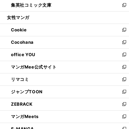
集英社コミック文庫
く
で
ド
ィ
い
新
開
ウ
ン
ウ
し
女性マンガ
く
で
ド
ィ
い
開
ウ
ン
ウ
Cookie
く
で
ド
ィ
新
開
ウ
ン
し
Cocohana
く
で
ド
い
新
開
ウ
ウ
し
office YOU
く
で
ィ
い
新
開
ン
ウ
し
マンガMee公式サイト
く
ド
ィ
い
新
ウ
ン
ウ
し
リマコミ
で
ド
ィ
い
新
開
ウ
ン
ウ
し
ジャンプTOON
く
で
ド
ィ
い
新
開
ウ
ン
ウ
し
ZEBRACK
く
で
ド
ィ
い
新
開
ウ
ン
ウ
し
マンガMeets
く
で
ド
ィ
い
新
開
ウ
ン
ウ
し
S-MANGA
く
で