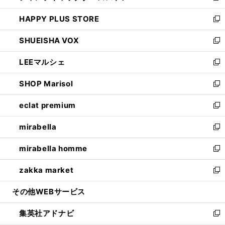
ン
ウ
し
HAPPY PLUS STORE
ド
ィ
い
新
ウ
ン
ウ
し
SHUEISHA VOX
で
ド
ィ
い
新
開
ウ
ン
ウ
し
LEEマルシェ
く
で
ド
ィ
い
新
開
ウ
ン
ウ
し
SHOP Marisol
く
で
ド
ィ
い
新
開
ウ
ン
ウ
し
eclat premium
く
で
ド
ィ
い
新
開
ウ
ン
ウ
し
mirabella
く
で
ド
ィ
い
新
開
ウ
ン
ウ
し
mirabella homme
く
で
ド
ィ
い
新
開
ウ
ン
ウ
し
zakka market
く
で
ド
ィ
い
新
開
ウ
ン
ウ
し
その他WEBサービス
く
で
ド
ィ
い
開
ウ
ン
ウ
集英社アドナビ
く
で
ド
ィ
新
開
ウ
ン