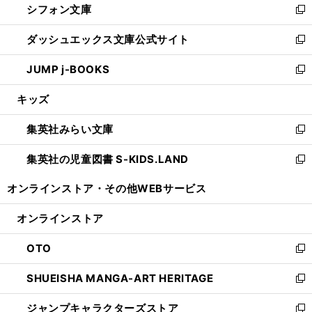
シフォン文庫
く
で
ィ
い
新
開
ン
ウ
し
ダッシュエックス文庫公式サイト
く
ド
ィ
い
新
ウ
ン
ウ
し
JUMP j-BOOKS
で
ド
ィ
い
新
開
ウ
ン
ウ
し
キッズ
く
で
ド
ィ
い
開
ウ
ン
ウ
集英社みらい文庫
く
で
ド
ィ
新
開
ウ
ン
し
集英社の児童図書 S-KIDS.LAND
く
で
ド
い
新
開
ウ
ウ
し
オンラインストア・
その他WEBサービス
く
で
ィ
い
開
ン
ウ
オンラインストア
く
ド
ィ
ウ
ン
OTO
で
ド
新
開
ウ
し
SHUEISHA MANGA-ART HERITAGE
く
で
い
新
開
ウ
し
ジャンプキャラクターズストア
く
ィ
い
新