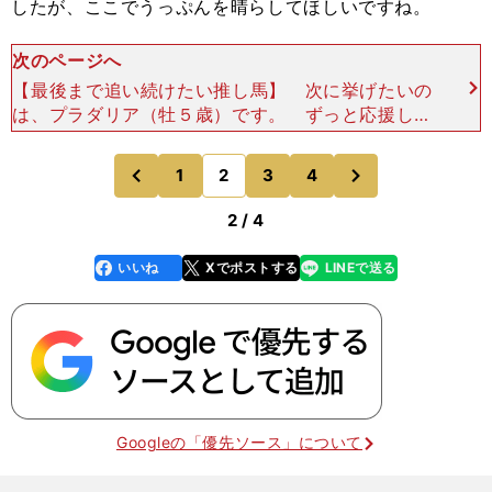
したが、ここでうっぷんを晴らしてほしいですね。
次のページへ
【最後まで追い続けたい推し馬】 次に挙げたいの
は、プラダリア（牡５歳）です。 ずっと応援して
きた１頭ですし、そういう馬は最後まで追い続けた
いと思います。今回、宝塚記念は京都で行なわれま
次
1
2
3
4
のページへ
のページへ
すが、この馬
前
2 / 4
いいね
Xでポストする
LINEで送る
line
faceboo
x
k
Googleの「優先ソース」について