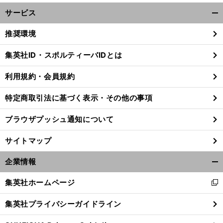
サービス
開
く/
推奨環境
閉
じ
集英社ID・スポルティーバIDとは
る
利用規約・会員規約
特定商取引法に基づく表示・その他の事項
ブラウザプッシュ通知について
サイトマップ
企業情報
開
く/
集英社ホームページ
新
閉
し
じ
集英社プライバシーガイドライン
い
る
ウ