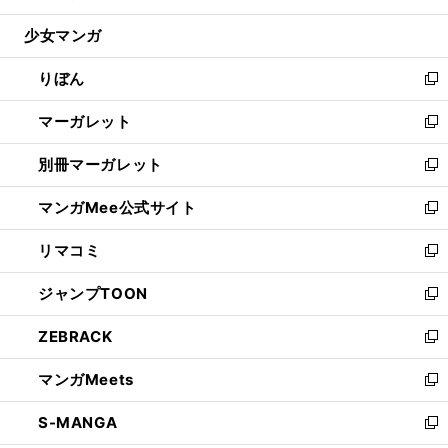
開
ウ
ン
ウ
し
少女マンガ
く
で
ド
ィ
い
開
ウ
ン
ウ
りぼん
く
で
ド
ィ
新
開
ウ
ン
し
マーガレット
く
で
ド
い
新
開
ウ
ウ
し
別冊マーガレット
く
で
ィ
い
新
開
ン
ウ
し
マンガMee公式サイト
く
ド
ィ
い
新
ウ
ン
ウ
し
リマコミ
で
ド
ィ
い
新
開
ウ
ン
ウ
し
ジャンプTOON
く
で
ド
ィ
い
新
開
ウ
ン
ウ
し
ZEBRACK
く
で
ド
ィ
い
新
開
ウ
ン
ウ
し
マンガMeets
く
で
ド
ィ
い
新
開
ウ
ン
ウ
し
S-MANGA
く
で
ド
ィ
い
新
開
ウ
ン
ウ
し