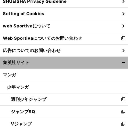
SHUEISHA Privacy Guideline
ィ
ン
Setting of Cookies
ド
ウ
web Sportivaについて
で
開
Web Sportivaについてのお問い合わせ
く
新
し
前
へ
広告についてのお問い合わせ
い
ウ
集英社サイト
ィ
開
ン
く/
マンガ
ド
閉
ウ
じ
少年マンガ
で
る
開
週刊少年ジャンプ
く
新
し
ジャンプSQ
い
新
ウ
し
Vジャンプ
ィ
い
新