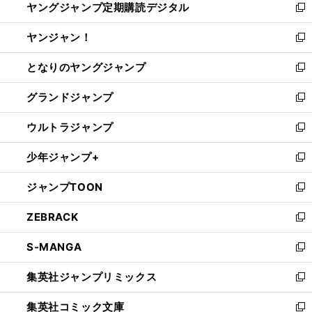
ヤングジャンプ定期購読デジタル
く
で
ド
い
新
開
ウ
ウ
し
ヤンジャン！
く
で
ィ
い
新
開
ン
ウ
し
となりのヤングジャンプ
く
ド
ィ
い
新
ウ
ン
ウ
し
グランドジャンプ
で
ド
ィ
い
新
開
ウ
ン
ウ
し
ウルトラジャンプ
く
で
ド
ィ
い
新
開
ウ
ン
ウ
し
少年ジャンプ+
く
で
ド
ィ
い
新
開
ウ
ン
ウ
し
ジャンプTOON
く
で
ド
ィ
い
新
開
ウ
ン
ウ
し
ZEBRACK
く
で
ド
ィ
い
新
開
ウ
ン
ウ
し
S-MANGA
く
で
ド
ィ
い
新
開
ウ
ン
ウ
し
集英社ジャンプリミックス
く
で
ド
ィ
い
新
開
ウ
ン
ウ
し
集英社コミック文庫
く
で
ド
ィ
い
新