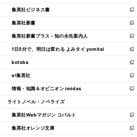
開
ウ
ン
し
集英社ビジネス書
く
で
ド
い
新
開
ウ
ウ
し
集英社新書
く
で
ィ
い
新
開
ン
ウ
し
集英社新書プラス - 知の水先案内人
く
ド
ィ
い
新
ウ
ン
ウ
し
1日5分で、明日は変わる よみタイ yomitai
で
ド
ィ
い
新
開
ウ
ン
ウ
し
kotoba
く
で
ド
ィ
い
新
開
ウ
ン
ウ
し
e!集英社
く
で
ド
ィ
い
新
開
ウ
ン
ウ
し
情報・知識＆オピニオン imidas
く
で
ド
ィ
い
新
開
ウ
ン
ウ
し
ライトノベル・ノベライズ
く
で
ド
ィ
い
開
ウ
ン
ウ
集英社Webマガジン コバルト
く
で
ド
ィ
新
開
ウ
ン
し
集英社オレンジ文庫
く
で
ド
い
新
開
ウ
ウ
し