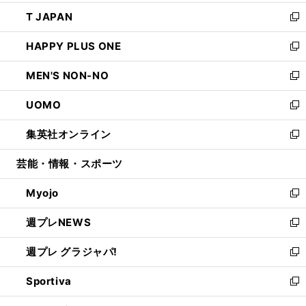
開
ウ
ン
ウ
し
T JAPAN
く
で
ド
ィ
い
新
開
ウ
ン
ウ
し
HAPPY PLUS ONE
く
で
ド
ィ
い
新
開
ウ
ン
ウ
し
MEN'S NON-NO
く
で
ド
ィ
い
新
開
ウ
ン
ウ
し
UOMO
く
で
ド
ィ
い
新
開
ウ
ン
ウ
し
集英社オンライン
く
で
ド
ィ
い
新
開
ウ
ン
ウ
し
芸能・情報・スポーツ
く
で
ド
ィ
い
開
ウ
ン
ウ
Myojo
く
で
ド
ィ
新
開
ウ
ン
し
週プレNEWS
く
で
ド
い
新
開
ウ
ウ
し
週プレ グラジャパ!
く
で
ィ
い
新
開
ン
ウ
し
Sportiva
く
ド
ィ
い
新
ウ
ン
ウ
し