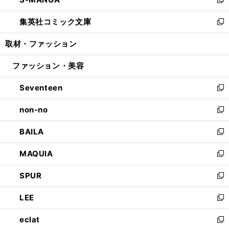
ド
ィ
い
新
開
ウ
ン
ウ
し
集英社コミック文庫
く
で
ド
ィ
い
新
開
ウ
ン
ウ
し
取材・ファッション
く
で
ド
ィ
い
開
ウ
ン
ウ
ファッション・美容
く
で
ド
ィ
開
ウ
ン
Seventeen
く
で
ド
新
開
ウ
し
non-no
く
で
い
新
開
ウ
し
BAILA
く
ィ
い
新
ン
ウ
し
MAQUIA
ド
ィ
い
新
ウ
ン
ウ
し
SPUR
で
ド
ィ
い
新
開
ウ
ン
ウ
し
LEE
く
で
ド
ィ
い
新
開
ウ
ン
ウ
し
eclat
く
で
ド
ィ
い
新