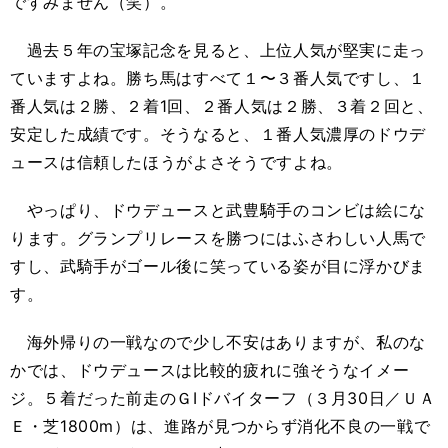
ですみません（笑）。
過去５年の宝塚記念を見ると、上位人気が堅実に走っ
ていますよね。勝ち馬はすべて１〜３番人気ですし、１
番人気は２勝、２着1回、２番人気は２勝、３着２回と、
安定した成績です。そうなると、１番人気濃厚のドウデ
ュースは信頼したほうがよさそうですよね。
やっぱり、ドウデュースと武豊騎手のコンビは絵にな
ります。グランプリレースを勝つにはふさわしい人馬で
すし、武騎手がゴール後に笑っている姿が目に浮かびま
す。
海外帰りの一戦なので少し不安はありますが、私のな
かでは、ドウデュースは比較的疲れに強そうなイメー
ジ。５着だった前走のＧIドバイターフ（３月30日／ＵＡ
Ｅ・芝1800m）は、進路が見つからず消化不良の一戦で