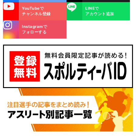
uTube
LINE
YouTubeで
LINEで
チャンネル登録
アカウント追加
stagra
Instagramで
m
フォローする