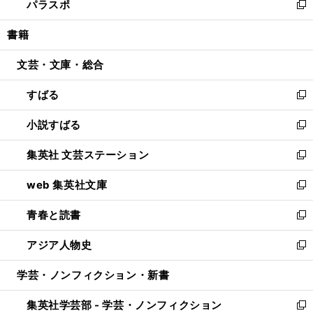
パラスポ
で
ド
ィ
い
新
開
ウ
ン
ウ
し
書籍
く
で
ド
ィ
い
開
ウ
ン
ウ
文芸・文庫・総合
く
で
ド
ィ
開
ウ
ン
すばる
く
で
ド
新
開
ウ
し
小説すばる
く
で
い
新
開
ウ
し
集英社 文芸ステーション
く
ィ
い
新
ン
ウ
し
web 集英社文庫
ド
ィ
い
新
ウ
ン
ウ
し
青春と読書
で
ド
ィ
い
新
開
ウ
ン
ウ
し
アジア人物史
く
で
ド
ィ
い
新
開
ウ
ン
ウ
し
学芸・ノンフィクション・新書
く
で
ド
ィ
い
開
ウ
ン
ウ
集英社学芸部 - 学芸・ノンフィクション
く
で
ド
ィ
新