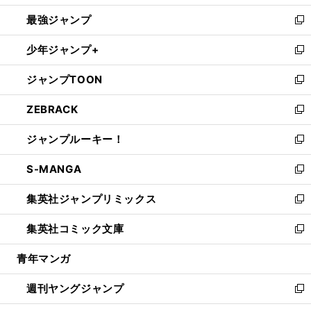
ン
ウ
し
最強ジャンプ
ド
ィ
い
新
ウ
ン
ウ
し
少年ジャンプ+
で
ド
ィ
い
新
開
ウ
ン
ウ
し
ジャンプTOON
く
で
ド
ィ
い
新
開
ウ
ン
ウ
し
ZEBRACK
く
で
ド
ィ
い
新
開
ウ
ン
ウ
し
ジャンプルーキー！
く
で
ド
ィ
い
新
開
ウ
ン
ウ
し
S-MANGA
く
で
ド
ィ
い
新
開
ウ
ン
ウ
し
集英社ジャンプリミックス
く
で
ド
ィ
い
新
開
ウ
ン
ウ
し
集英社コミック文庫
く
で
ド
ィ
い
新
開
ウ
ン
ウ
し
青年マンガ
く
で
ド
ィ
い
開
ウ
ン
ウ
週刊ヤングジャンプ
く
で
ド
ィ
新
開
ウ
ン
し