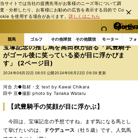
当サイトでは当社の提携先等がお客様のニーズ等について調
査・分析したり、お客様にお勧めの広告を表⽰する⽬的で Co
閉じ
okie を使⽤する場合があります。
詳しくはこちら
る
マイペ
web Sportiva (webスポルティーバ)
検索
メニュ
we
ー
競馬の記事一覧
競馬
宝塚記念の推し馬を高田秋が
b
ジ
競馬
ゴルフ
その他球技
その他競技
モーター
フォ
ス
宝塚記念の推し馬を高田秋が語る「武豊騎手
ポ
がゴール後に笑っている姿が目に浮かびま
ル
す」 (2ページ目)
テ
ィ
2024年06月22日 06:55 公開
2024年06月22日 09:39 更新
ー
バ
河合 力●取材・文 text by Kawai Chikara
田中 亘●撮影 photo by Tanaka Wataru
【武豊騎手の笑顔が目に浮かぶ】
今回は、宝塚記念の予想ですね。まず気になる馬とし
て挙げたいのは、
ドウデュース
（牡５歳）です。人気馬