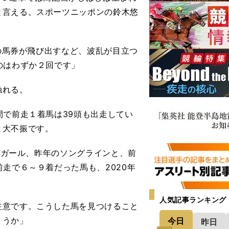
と言える。スポーツニッポンの鈴木悠
えの馬券が飛び出すなど、波乱が目立つ
のはわずか２回です」
触れる。
間で前走１着馬は39頭も出走してい
と大不振です。
トガール、昨年のソングラインと、前
走で６～９着だった馬も、2020年
人気記事ランキング
意です。こうした馬を見つけること
ょうか」
今日
昨日