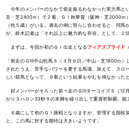
今年のメンバーのなかで前走振るわなかった実力馬とい
京・芝2400ｍ）で２着、ＧＩ秋華賞（阪神・芝2000
（牝５歳）がいる。過去の例に照らし合わせると、同馬
が、鈴木記者は「それ以上に魅力的な存在」として、２
まずは、今回が初のＧＩ出走となる
フィアスプライド
「前走のＧIII中山牝馬Ｓ（３月９日／中山・芝1800ｍ
されたうえ、苦手なパワーを要する馬場。加えて、スロ
しい競馬となって、９着という結果もやむを得なかった
好メンバーがそろった前々走のＧIIIターコイズＳ（12月
がり３ハロン33秒９の末脚を繰り出して重賞初制覇。能
６歳にして初のＧＩ挑戦となりますが、管理する国枝栄
と、この馬に対する期待は大きいようです」