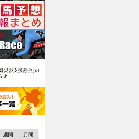
週間
月間