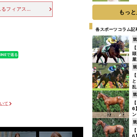
ト
れるフィアスプ
く
もっと
戦列復帰を果たした
勝負度合いは高
各スポーツコラム記
競
【
頭
LINEで送る
屋
を
競
【
と
乱
う
競
が
【
ついて
6
ン
わ
競
評
【
6