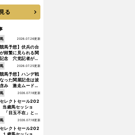
 それでもプロではな
大学進学を選ぶ理由
見る
事
馬
2026.07.26更新
競馬予想】伏兵の台
が頻繁に見られる関
記念 穴党記者が目
つけた激走候補２頭
馬
2026.07.25更新
競馬予想】ハンデ戦
なった関屋記念は波
含み 激走ムード漂
のは「勢いのある上
馬
2026.07.18更新
り馬」
セレクトセール202
】当歳馬セッショ
 「目玉不在」と言
れた新種牡馬たちの
馬
2026.07.18更新
価はいかに!?
セレクトセール202
】１歳馬セッショ