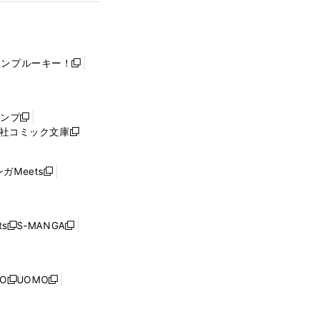
ャンプルーキー！
新
し
い
ウ
ャンプ
新
ィ
社コミック文庫
し
新
ン
い
し
ド
ウ
い
ウ
ガMeets
新
ィ
ウ
で
し
ン
ィ
開
い
ド
ン
く
ウ
ウ
ド
s
S-MANGA
新
新
ィ
で
ウ
し
し
ン
開
で
い
い
ド
く
開
ウ
ウ
ウ
NO
UOMO
く
新
新
ィ
ィ
で
し
し
ン
ン
開