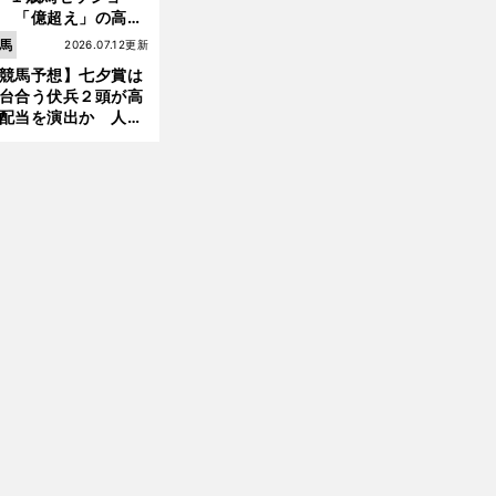
 「億超え」の高額
のなかで現場のプロ
馬
2026.07.12更新
ほれ込んだ４頭
競馬予想】七夕賞は
台合う伏兵２頭が高
配当を演出か 人気
前
へ
有力馬には嫌なデー
あり