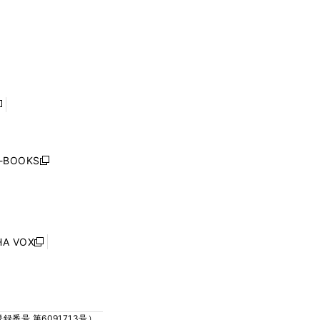
い
い
ド
ド
く
ウ
ウ
ウ
ウ
ィ
ィ
で
で
ン
ン
開
開
ド
ド
く
く
ウ
ウ
で
で
開
開
く
く
し
い
ウ
j-BOOKS
新
ィ
し
ン
い
ド
ウ
ウ
ィ
で
ン
HA VOX
開
新
ド
く
し
ウ
い
で
ウ
開
ィ
く
号 第6091713号）
ン