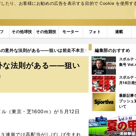
たり、お客様にお勧めの広告を表⽰する⽬的で Cookie を使⽤す
フ
その他球技
その他競技
モーター
フォト
連載
馬の意外な法則がある――狙いは前走不本意な結果に終わった実力馬
編集部のおすすめ
スポルテ
外な法則がある――狙い
集号 Vol
馬
スポルテ
月16日発
最新記事
プッシュ
いて
（東京・芝1600ｍ）が５月12日
に３連単では高配当がしばしば生まれ