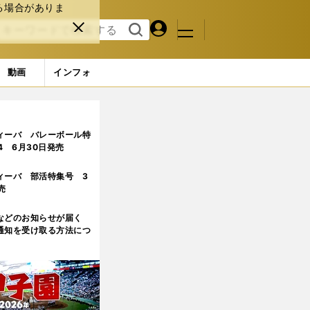
る場合がありま
マイペ
閉じ
検索
メニュ
ー
る
す
ジ
る
動画
インフォ
ィーバ バレーボール特
.4 6月30日発売
ィーバ 部活特集号 3
売
などのお知らせが届く
通知を受け取る方法につ