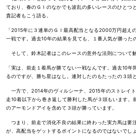
ており、春のＧＩのなかでも波乱の多いレースのひとつ
貴記者もこう語る。
「2015年に３連単のＧＩ最高配当となる2000万円超
一戦です。過去10年の結果を見ても、１番人気が勝った
そして、鈴木記者はこのレースの意外な法則について
「実は、前走１着馬が勝てない一戦なんです。過去10年
るのですが、勝ち星はなし。連対したのもたったの３頭
一方で、2014年のヴィルシーナ、2015年のストレイ
走10着以下から巻き返して勝利した馬が３頭もいます。前
のアーモンドアイを含めて３頭が勝っています。
つまり、前走で消化不良の結果に終わった実力馬は要注
が、高配当をゲットするポイントになるのではないでし