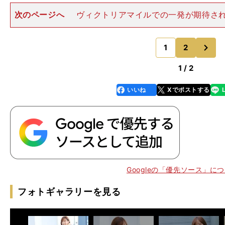
次のページへ
ヴィクトリアマイルでの一発が期待さ
ライド。photo by Sankei Visual 鞍上には、先週
クリストフ・ルメール騎手を確保。その辺りからも、
次
い。
1
2
のページへ
1 / 2
いいね
Xでポストする
line
faceboo
x
k
Googleの「優先ソース」に
フォトギャラリーを見る