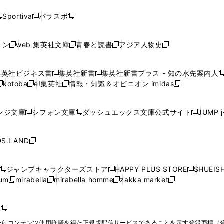
い
い
い
い
い
ド
ド
ド
ド
く
く
く
く
く
ウ
ウ
ウ
ウ
ウ
ウ
ウ
ウ
ウ
Sportiva
パラスポ
新
新
ィ
ィ
ィ
ィ
ィ
で
で
で
で
し
し
し
ン
ン
ン
ン
ン
開
開
開
開
い
い
い
ド
ド
ド
ド
ド
ョン
web 集英社文庫
青春と読書
アジア人物史
く
く
く
く
新
新
新
新
ウ
ウ
ウ
ウ
ウ
ウ
ウ
ウ
し
し
し
し
ィ
ィ
ィ
で
で
で
で
で
い
い
い
い
ン
ン
ン
集英社ビジネス書
集英社新書
集英社新書プラス - 知の水先案内人
開
開
開
開
開
新
新
新
ウ
ウ
ウ
ウ
ド
ド
ド
kotoba
e!集英社
情報・知識＆オピニオン imidas
く
く
く
く
く
新
し
新
し
新
ィ
ィ
ィ
ィ
ウ
ウ
ウ
し
し
い
し
い
し
ン
ン
ン
ン
で
で
で
い
い
ウ
い
ウ
い
ド
ド
ド
ド
ンジ文庫
シフォン文庫
ダッシュエックス文庫公式サイト
JUMP 
開
開
開
新
新
新
ウ
ウ
ィ
ウ
ィ
ウ
ウ
ウ
ウ
ウ
く
く
く
し
し
し
ィ
ィ
ン
ィ
ン
ィ
で
で
で
で
い
い
い
ン
ン
ド
ン
ド
ン
S.LAND
開
開
開
開
新
ウ
ウ
ウ
ド
ド
ウ
ド
ウ
ド
く
く
く
く
し
ィ
ィ
ィ
ウ
ウ
で
ウ
で
ウ
い
ン
ン
ン
ジャンプキャラクターズストア
HAPPY PLUS STORE
SHUEIS
で
で
開
で
開
で
新
新
新
ウ
ド
ド
ド
ium
mirabella
mirabella homme
zakka market
開
開
く
開
く
開
し
新
新
新
し
新
し
ィ
ウ
ウ
ウ
く
く
く
く
い
し
し
い
し
し
い
ン
で
で
で
ウ
い
い
ウ
い
い
ウ
ド
ボ
開
開
開
新
ィ
ウ
ウ
ィ
ウ
ウ
ィ
ウ
く
く
く
し
らコンテンツ使用許諾を得た正規版配信サービスであることを示す登録商標（登録番
ン
ィ
ィ
ン
ィ
ィ
ン