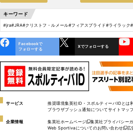
キーワード
#jra
#JRA
#クリストフ・ルメール
#フィアスプライド
#ライラック
ebo
X
YouTube
Facebookで
Xでフォローする
ok
フォローする
サービス
推奨環境
集英社ID・スポルティーバIDとは
ブラウザプッシュ通知について
サイトマッ
企業情報
集英社ホームページ
集英社プライバシー
新
Web Sportivaについてのお問い合わせ
広
し
新