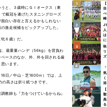
【
1
うと、３歳時にＧＩオークス（東
目
べ
ｍ）で戴冠を遂げたスタニングローズ
崎
が面白い存在と言えるかもしれない
「
J
2
頭の激走候補をピックアップした。
て
人
は
（牝６歳）だ。
に
と
秋
3
）は、最重量ハンデ（56kg）を背負わ
リ
ズ
ーペースのなか、外、外を回される厳
と思います。
4
を
「
気
16日／中山・芝1600ｍ）では、上
く
力の高さは折り紙つきです。
浴
5
太
【
ァ
調教師も『力をつけているからね』
聖
高
る