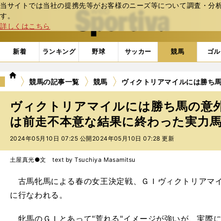
当サイトでは当社の提携先等がお客様のニーズ等について調査・分析し
web Sportiva (webスポルティーバ)
す。
詳しくはこちら
新着
ランキング
野球
サッカー
競馬
ゴル
we
競馬の記事一覧
競馬
ヴィクトリアマイルには勝ち
b
ス
ヴィクトリアマイルには勝ち馬の意
ポ
ル
は前走不本意な結果に終わった実力
テ
2024年05月10日 07:25 公開
2024年05月10日 07:28 更新
ィ
ー
バ
土屋真光●文 text by Tsuchiya Masamitsu
古馬牝馬による春の女王決定戦、ＧＩヴィクトリアマイル
に行なわれる。
牝馬のＧＩとあって"荒れる"イメージが強いが、実際