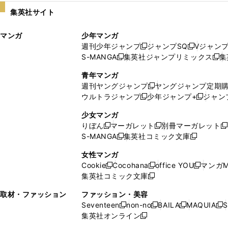
い
し
集英社サイト
ウ
い
ィ
ウ
マンガ
少年マンガ
ン
ィ
週刊少年ジャンプ
ジャンプSQ
Vジャン
ド
ン
新
新
S-MANGA
集英社ジャンプリミックス
集
ウ
ド
新
し
し
新
で
ウ
し
い
い
し
青年マンガ
開
で
い
ウ
ウ
い
週刊ヤングジャンプ
ヤングジャンプ定期
新
く
開
ウ
ィ
ィ
ウ
ウルトラジャンプ
少年ジャンプ+
ジャン
新
し
新
く
ィ
ン
ン
ィ
し
い
し
ン
ド
ド
ン
少女マンガ
い
ウ
い
ド
ウ
ウ
ド
りぼん
マーガレット
別冊マーガレット
新
新
新
ウ
ィ
ウ
ウ
で
で
ウ
S-MANGA
集英社コミック文庫
し
新
し
新
ィ
ン
ィ
で
開
開
で
い
し
い
し
ン
ド
ン
女性マンガ
開
く
く
開
ウ
い
ウ
い
ド
ウ
ド
Cookie
Cocohana
office YOU
マンガM
く
く
新
新
新
ィ
ウ
ィ
ウ
ウ
で
ウ
集英社コミック文庫
し
新
し
し
ン
ィ
ン
ィ
で
開
で
い
し
い
い
ド
ン
ド
ン
取材・ファッション
ファッション・美容
開
く
開
ウ
い
ウ
ウ
ウ
ド
ウ
ド
Seventeen
non-no
BAILA
MAQUIA
S
く
く
新
新
新
新
ィ
ウ
ィ
ィ
で
ウ
で
ウ
集英社オンライン
し
新
し
し
し
ン
ィ
ン
ン
開
で
開
で