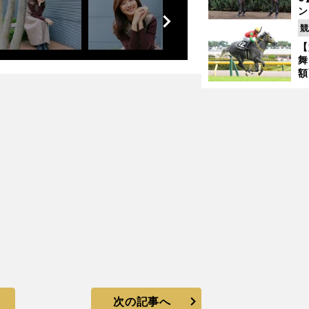
前
ン
へ
馬
競
が
【
舞
額
コース適性から２頭をピックアップ
の
タ
次の記事へ