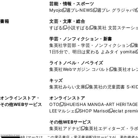
い
し
い
い
い
ド
ン
ド
ド
芸能・情報・スポーツ
く
開
く
開
ウ
い
ウ
ウ
ウ
ウ
ド
ウ
ウ
Myojo
週プレNEWS
週プレ グラジャパ!
く
く
新
新
新
ィ
ウ
ィ
ィ
ィ
で
ウ
で
で
し
し
ン
ィ
ン
ン
ン
書籍
文芸・文庫・総合
開
で
開
開
い
い
ド
ン
ド
ド
ド
すばる
小説すばる
集英社 文芸ステーシ
く
開
く
く
新
新
ウ
ウ
ウ
ド
ウ
ウ
ウ
く
し
し
ィ
ィ
学芸・ノンフィクション・新書
で
ウ
で
で
で
い
い
ン
ン
集英社学芸部 - 学芸・ノンフィクション
開
で
開
開
開
新
ウ
ウ
ド
ド
1日5分で、明日は変わる よみタイ yomitai
く
開
く
く
く
し
新
ィ
ィ
ウ
ウ
く
い
ン
ン
ライトノベル・ノベライズ
で
で
ウ
ド
ド
集英社Webマガジン コバルト
集英社オレ
開
開
新
ィ
ウ
ウ
く
く
し
ン
キッズ
で
で
い
ド
集英社みらい文庫
集英社の児童図書 S-KID
開
開
新
ウ
ウ
く
く
し
ィ
オンラインストア・
オンラインストア
で
い
ン
その他WEBサービス
OTO
SHUEISHA MANGA-ART HERITAGE
開
新
ウ
ド
LEEマルシェ
SHOP Marisol
eclat prem
く
し
新
新
ィ
ウ
い
し
し
ン
その他WEBサービス
で
ウ
い
い
ド
集英社アドナビ
集英社エディターズ・ラ
開
新
ィ
ウ
ウ
ウ
く
し
ABJマークは、この電子書店・電子書籍配信サービスが、著作権者か
ン
ィ
ィ