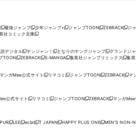
プ
最強ジャンプ
少年ジャンプ+
ジャンプTOON
ZEBRACK
ジ
新
新
新
新
新
英社コミック文庫
し
新
し
し
し
し
い
い
し
い
い
い
ウ
ウ
い
ウ
ウ
ウ
購読デジタル
ヤンジャン！
となりのヤングジャンプ
グランドジ
新
新
新
ィ
ィ
ウ
ィ
ィ
ィ
プTOON
ZEBRACK
S-MANGA
集英社ジャンプリミックス
集英
新
し
新
し
新
し
新
ン
ン
ィ
ン
ン
ン
し
い
し
い
し
い
し
ド
ド
ン
ド
ド
ド
い
ウ
い
ウ
い
ウ
い
ウ
ウ
ド
ウ
ウ
ウ
マンガMee公式サイト
リマコミ
ジャンプTOON
ZEBRACK
マン
新
新
新
新
ウ
ィ
ウ
ィ
ウ
ィ
ウ
で
で
ウ
で
で
で
し
し
し
し
し
ィ
ン
ィ
ン
ィ
ン
ィ
開
開
で
開
開
開
い
い
い
い
い
ン
ド
ン
ド
ン
ド
ン
く
く
開
く
く
く
ウ
ウ
ウ
ウ
ウ
ド
ウ
ド
ウ
ド
ウ
ド
ee公式サイト
リマコミ
ジャンプTOON
ZEBRACK
マンガMeet
く
新
新
新
新
ィ
ィ
ィ
ィ
ィ
ウ
で
ウ
で
ウ
で
ウ
し
し
し
し
ン
ン
ン
ン
ン
で
開
で
開
で
開
で
い
い
い
い
ド
ド
ド
ド
ド
開
く
開
く
開
く
開
ウ
ウ
ウ
ウ
ウ
ウ
ウ
ウ
ウ
PUR
LEE
eclat
T JAPAN
HAPPY PLUS ONE
MEN'S NON-
く
く
く
く
新
新
新
新
新
ィ
ィ
ィ
ィ
で
で
で
で
で
し
し
し
し
し
ン
ン
ン
ン
開
開
開
開
開