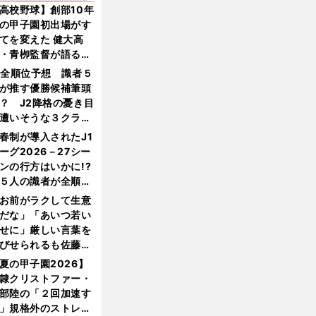
高校野球】創部10年
の甲子園初出場がす
てを変えた 健大高
・青栁監督が語る
機動破壊」はこうし
1全順位予想 識者５
生まれた
が推す優勝候補筆頭
？ J2降格の憂き目
遭いそうな３クラブ
は？
春制が導入されたJ1
ーグ2026－27シー
ンの行方はいかに!?
５人の識者が全順位
大胆予想
お前がラクして生意
だな」「あいつ若い
せに」厳しい言葉を
びせられるも佐藤慎
郎が貫いた誇りとフ
夏の甲子園2026】
ンへの思い
隷クリストファー・
部陸の「２回加速す
」規格外のストレー