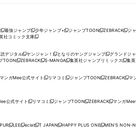
プ
最強ジャンプ
少年ジャンプ+
ジャンプTOON
ZEBRACK
ジ
新
新
新
新
新
英社コミック文庫
し
新
し
し
し
し
い
い
し
い
い
い
ウ
ウ
い
ウ
ウ
ウ
購読デジタル
ヤンジャン！
となりのヤングジャンプ
グランドジ
新
新
新
ィ
ィ
ウ
ィ
ィ
ィ
プTOON
ZEBRACK
S-MANGA
集英社ジャンプリミックス
集英
新
し
新
し
新
し
新
ン
ン
ィ
ン
ン
ン
し
い
し
い
し
い
し
ド
ド
ン
ド
ド
ド
い
ウ
い
ウ
い
ウ
い
ウ
ウ
ド
ウ
ウ
ウ
マンガMee公式サイト
リマコミ
ジャンプTOON
ZEBRACK
マン
新
新
新
新
ウ
ィ
ウ
ィ
ウ
ィ
ウ
で
で
ウ
で
で
で
し
し
し
し
し
ィ
ン
ィ
ン
ィ
ン
ィ
開
開
で
開
開
開
い
い
い
い
い
ン
ド
ン
ド
ン
ド
ン
く
く
開
く
く
く
ウ
ウ
ウ
ウ
ウ
ド
ウ
ド
ウ
ド
ウ
ド
ee公式サイト
リマコミ
ジャンプTOON
ZEBRACK
マンガMeet
く
新
新
新
新
ィ
ィ
ィ
ィ
ィ
ウ
で
ウ
で
ウ
で
ウ
し
し
し
し
ン
ン
ン
ン
ン
で
開
で
開
で
開
で
い
い
い
い
ド
ド
ド
ド
ド
開
く
開
く
開
く
開
ウ
ウ
ウ
ウ
ウ
ウ
ウ
ウ
ウ
PUR
LEE
eclat
T JAPAN
HAPPY PLUS ONE
MEN'S NON-
く
く
く
く
新
新
新
新
新
ィ
ィ
ィ
ィ
で
で
で
で
で
し
し
し
し
し
ン
ン
ン
ン