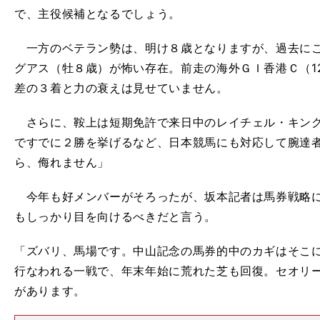
で、主役候補となるでしょう。
一方のベテラン勢は、明け８歳となりますが、過去にこ
グアス（牡８歳）が怖い存在。前走の海外ＧＩ香港Ｃ（12
差の３着と力の衰えは見せていません。
さらに、鞍上は短期免許で来日中のレイチェル・キング
ですでに２勝を挙げるなど、日本競馬にも対応して腕達
ら、侮れません」
今年も好メンバーがそろったが、坂本記者は馬券戦略に
もしっかり目を向けるべきだと言う。
「ズバリ、馬場です。中山記念の馬券的中のカギはそこ
行なわれる一戦で、年末年始に荒れた芝も回復。セオリ
があります。