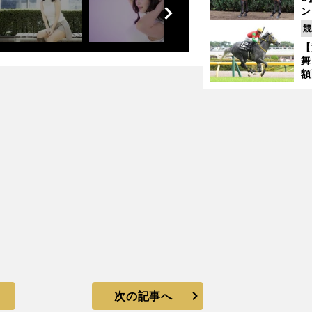
前
ン
へ
馬
競
が
【
人気薄だがチャンスあり
舞
額
の
タ
次の記事へ