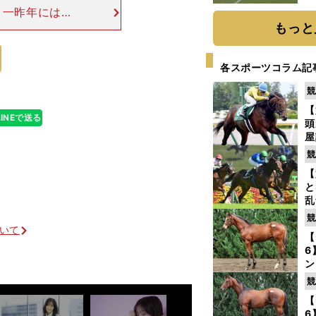
、一昨年にはの
ウジＣ（サウジ
もっと
鮮やかな大逃げ
各スポーツコラム記
競
【
LINEで送る
頭
屋
を
競
【
と
乱
う
競
が
ついて
【
6
ン
わ
競
評
【
6