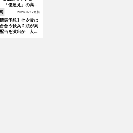
 「億超え」の高額
のなかで現場のプロ
馬
2026.07.12更新
ほれ込んだ４頭
競馬予想】七夕賞は
前
へ
台合う伏兵２頭が高
配当を演出か 人気
有力馬には嫌なデー
あり