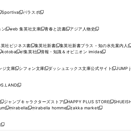
開
開
開
開
開
い
い
い
い
い
ド
ド
ド
ド
く
く
く
く
く
ウ
ウ
ウ
ウ
ウ
ウ
ウ
ウ
ウ
Sportiva
パラスポ
新
新
ィ
ィ
ィ
ィ
ィ
で
で
で
で
し
し
し
ン
ン
ン
ン
ン
開
開
開
開
い
い
い
ド
ド
ド
ド
ド
ョン
web 集英社文庫
青春と読書
アジア人物史
く
く
く
く
新
新
新
新
ウ
ウ
ウ
ウ
ウ
ウ
ウ
ウ
し
し
し
し
ィ
ィ
ィ
で
で
で
で
で
い
い
い
い
ン
ン
ン
集英社ビジネス書
集英社新書
集英社新書プラス - 知の水先案内人
開
開
開
開
開
新
新
新
ウ
ウ
ウ
ウ
ド
ド
ド
kotoba
e!集英社
情報・知識＆オピニオン imidas
く
く
く
く
く
新
し
新
し
新
ィ
ィ
ィ
ィ
ウ
ウ
ウ
し
し
い
し
い
し
ン
ン
ン
ン
で
で
で
い
い
ウ
い
ウ
い
ド
ド
ド
ド
ンジ文庫
シフォン文庫
ダッシュエックス文庫公式サイト
JUMP 
開
開
開
新
新
新
ウ
ウ
ィ
ウ
ィ
ウ
ウ
ウ
ウ
ウ
く
く
く
し
し
し
ィ
ィ
ン
ィ
ン
ィ
で
で
で
で
い
い
い
ン
ン
ド
ン
ド
ン
S.LAND
開
開
開
開
新
ウ
ウ
ウ
ド
ド
ウ
ド
ウ
ド
く
く
く
く
し
ィ
ィ
ィ
ウ
ウ
で
ウ
で
ウ
い
ン
ン
ン
ジャンプキャラクターズストア
HAPPY PLUS STORE
SHUEIS
で
で
開
で
開
で
新
新
新
ウ
ド
ド
ド
ium
mirabella
mirabella homme
zakka market
開
開
く
開
く
開
し
新
新
新
し
新
し
ィ
ウ
ウ
ウ
く
く
く
く
い
し
し
い
し
し
い
ン
で
で
で
ウ
い
い
ウ
い
い
ウ
ド
ボ
開
開
開
新
ィ
ウ
ウ
ィ
ウ
ウ
ィ
ウ
く
く
く