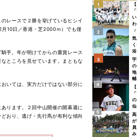
【
1
「
い
のレースで２勝を挙げているヒシイ
わ
月10日／香港・芝2000ｍ）でも僅
だ
「
2
気
く
浴
騎手。年が明けてからの重賞レース
太
宇
3
者なところを見せています。まともな
ァ
の
地
輔
おいては、実力だけではない部分に
4
題
【
「
の
仙
にあります。２回中山開催の開幕週に
5
か
高
ーどおり、逃げ・先行馬が有利な傾向
画
が
員
み