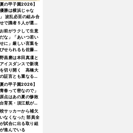
夏の甲子園2026】
優勝は横浜じゃな
」 波乱必至の組み合
せで識者５人が選ん
優勝校はここだ！
お前がラクして生意
だな」「あいつ若い
せに」厳しい言葉を
びせられるも佐藤慎
郎が貫いた誇りとフ
野昌磨は本田真凜と
ンへの思い
アイスダンスで新境
を切り開く 高橋大
の証言とも重なる課
と楽しさ
夏の甲子園2026】
青春って密なので」
原点はあの夏の惨敗
台育英・須江航が明
す"日本一1000日計
校サッカーから補欠
"のすべて
いなくなった 部員全
が試合に出る取り組
が進んでいる