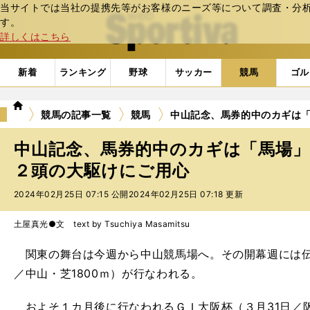
当サイトでは当社の提携先等がお客様のニーズ等について調査・分析し
web Sportiva (webスポルティーバ)
す。
詳しくはこちら
新着
ランキング
野球
サッカー
競馬
ゴル
we
競馬の記事一覧
競馬
中山記念、馬券的中のカギは「
b
ス
中山記念、馬券的中のカギは「馬場」
ポ
ル
２頭の大駆けにご用心
テ
2024年02月25日 07:15 公開
2024年02月25日 07:18 更新
ィ
ー
バ
土屋真光●文 text by Tsuchiya Masamitsu
関東の舞台は今週から中山競馬場へ。その開幕週には伝統
／中山・芝1800ｍ）が行なわれる。
およそ１カ月後に行なわれるＧＩ大阪杯（３月31日／阪