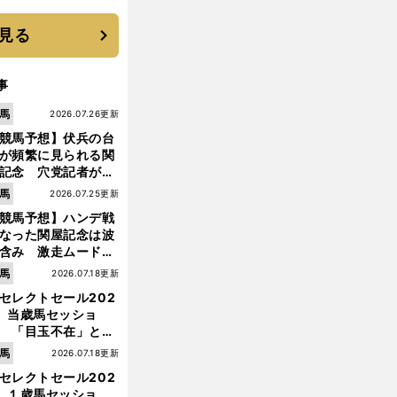
見る
事
馬
2026.07.26更新
競馬予想】伏兵の台
が頻繁に見られる関
記念 穴党記者が目
つけた激走候補２頭
馬
2026.07.25更新
競馬予想】ハンデ戦
なった関屋記念は波
含み 激走ムード漂
のは「勢いのある上
馬
2026.07.18更新
り馬」
セレクトセール202
】当歳馬セッショ
 「目玉不在」と言
れた新種牡馬たちの
馬
2026.07.18更新
価はいかに!?
セレクトセール202
】１歳馬セッショ