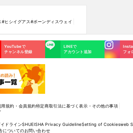
ス
#ヒシイグアス
#ボーンディスウェイ
Instagra
LINE
YouTubeで
LINEで
Inst
m
チャンネル登録
アカウント追加
フォ
利用規約・会員規約
特定商取引法に基づく表示・その他の事項
プ
ガイドライン
SHUEISHA Privacy Guideline
Setting of Cookies
web 
告についてのお問い合わせ