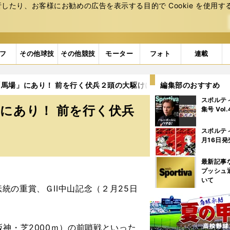
たり、お客様にお勧めの広告を表⽰する⽬的で Cookie を使⽤す
フ
その他球技
その他競技
モーター
フォト
連載
馬場」にあり！ 前を行く伏兵２頭の大駆けにご用心
編集部のおすすめ
スポルテ
にあり！ 前を行く伏兵
集号 Vol
スポルテ
月16日発
最新記事
プッシュ
いて
の重賞、ＧII中山記念（２月25日
神・芝2000ｍ）の前哨戦といった