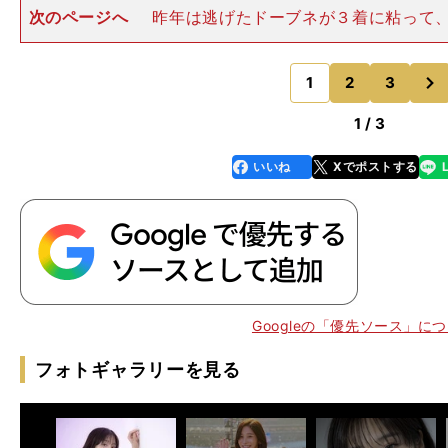
次のページへ
昨年は逃げたドーブネが３着に粘って
ちに海外ＧＩのドバイターフ（UAE・芝1800ｍ）やサ
アラビア・ダート1800ｍ）で優勝したパンサラッサが
次
を決めています。過
1
2
3
のページへ
1 / 3
いいね
Xでポストする
line
faceboo
x
k
Googleの「優先ソース」に
フォトギャラリーを見る