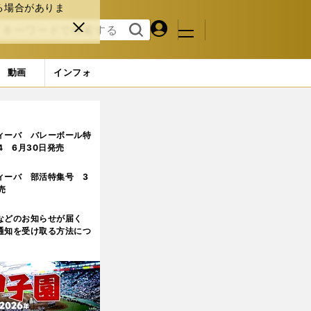
る場合がありま
マイペ
閉じ
検索
メニュ
ー
る
す
ジ
る
動画
インフォ
ィーバ バレーボール特
.4 6月30日発売
ィーバ 部活特集号 3
売
などのお知らせが届く
通知を受け取る方法につ