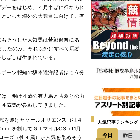
プデーをはじめ、４月半ばに行なわれ
ーといった海外の大舞台に向けて、有
もそうした人気馬は苦戦傾向にあ
勝したのみ。それ以外はすべて馬券
がしばしば生まれている。
ポーツ報知の坂本達洋記者はこう分
では、明け４歳の有力馬と古豪との力
け４歳馬が参戦してきました。
戴冠を遂げたソールオリエンス（牡４
人気記事ランキング
0ｍ）を制してＧＩマイルCS（11月
今日
昨日
バローズ（牡４歳）が人気を集めそう