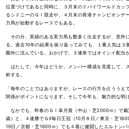
位置づけであると同時に、３月末のドバイワールドカッ
るシドニーのＧＩ競走や、４月末の香港チャンピオンデ
力馬が始動するレースでもある。
その分、実績のある実力馬も数多く出走するが、意外に
る。過去10年の結果を振り返ってみても、１番人気は３
圏外に沈んでいる。おかげで、３連単ではオイシイ配当
はたして、今年はどうか。メンバー構成を見渡して、ス
析する。
「毎年のことではありますが、レースの行方を占ううえ
関係がポイントになります。そして今年も、魅力的な明
なかでも、昨春のＧＩ皐月賞（中山・芝2000ｍ）で
歳）と、４連勝でＧII毎日王冠（10月８日／東京・芝180
19日／京都・芝1600ｍ）でも４着に健闘したエルトン