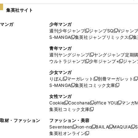
い
し
集英社サイト
ウ
い
ィ
ウ
マンガ
少年マンガ
ン
ィ
週刊少年ジャンプ
ジャンプSQ
Vジャン
ド
ン
新
新
S-MANGA
集英社ジャンプリミックス
集
ウ
ド
新
し
し
新
で
ウ
し
い
い
し
青年マンガ
開
で
い
ウ
ウ
い
週刊ヤングジャンプ
ヤングジャンプ定期
新
く
開
ウ
ィ
ィ
ウ
ウルトラジャンプ
少年ジャンプ+
ジャン
新
し
新
く
ィ
ン
ン
ィ
し
い
し
ン
ド
ド
ン
少女マンガ
い
ウ
い
ド
ウ
ウ
ド
りぼん
マーガレット
別冊マーガレット
新
新
新
ウ
ィ
ウ
ウ
で
で
ウ
S-MANGA
集英社コミック文庫
し
新
し
新
ィ
ン
ィ
で
開
開
で
い
し
い
し
ン
ド
ン
女性マンガ
開
く
く
開
ウ
い
ウ
い
ド
ウ
ド
Cookie
Cocohana
office YOU
マンガM
く
く
新
新
新
ィ
ウ
ィ
ウ
ウ
で
ウ
集英社コミック文庫
し
新
し
し
ン
ィ
ン
ィ
で
開
で
い
し
い
い
ド
ン
ド
ン
取材・ファッション
ファッション・美容
開
く
開
ウ
い
ウ
ウ
ウ
ド
ウ
ド
Seventeen
non-no
BAILA
MAQUIA
S
く
く
新
新
新
新
ィ
ウ
ィ
ィ
で
ウ
で
ウ
集英社オンライン
し
新
し
し
し
ン
ィ
ン
ン