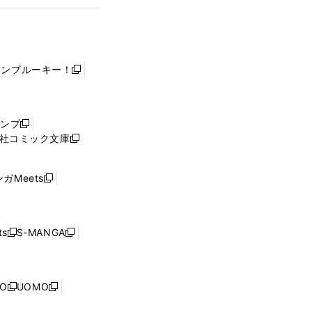
ャンプルーキー！
新
し
い
ウ
ャンプ
新
ィ
社コミック文庫
し
新
ン
い
し
ド
ウ
い
ウ
ガMeets
新
ィ
ウ
で
し
ン
ィ
開
い
ド
ン
く
ウ
ウ
ド
s
S-MANGA
新
新
ィ
で
ウ
し
し
ン
開
で
い
い
ド
く
開
ウ
ウ
ウ
NO
UOMO
く
新
新
ィ
ィ
で
し
し
ン
ン