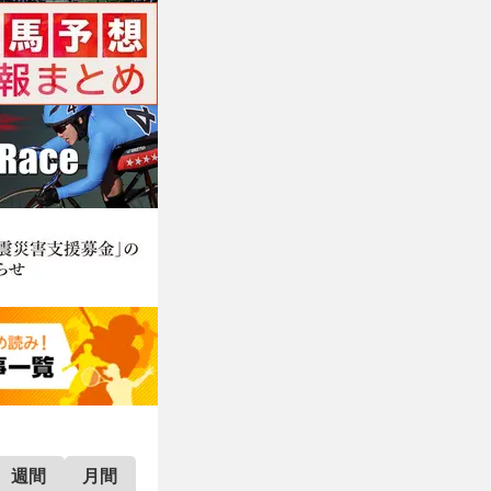
週間
月間