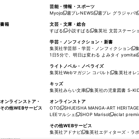
開
で
開
で
い
し
い
い
い
ド
ン
ド
ド
芸能・情報・スポーツ
く
開
く
開
ウ
い
ウ
ウ
ウ
ウ
ド
ウ
ウ
Myojo
週プレNEWS
週プレ グラジャパ!
く
く
新
新
新
ィ
ウ
ィ
ィ
ィ
で
ウ
で
で
し
し
ン
ィ
ン
ン
ン
書籍
文芸・文庫・総合
開
で
開
開
い
い
ド
ン
ド
ド
ド
すばる
小説すばる
集英社 文芸ステーシ
く
開
く
く
新
新
ウ
ウ
ウ
ド
ウ
ウ
ウ
く
し
し
ィ
ィ
学芸・ノンフィクション・新書
で
ウ
で
で
で
い
い
ン
ン
集英社学芸部 - 学芸・ノンフィクション
開
で
開
開
開
新
ウ
ウ
ド
ド
1日5分で、明日は変わる よみタイ yomitai
く
開
く
く
く
し
新
ィ
ィ
ウ
ウ
く
い
ン
ン
ライトノベル・ノベライズ
で
で
ウ
ド
ド
集英社Webマガジン コバルト
集英社オレ
開
開
新
ィ
ウ
ウ
く
く
し
ン
キッズ
で
で
い
ド
集英社みらい文庫
集英社の児童図書 S-KID
開
開
新
ウ
ウ
く
く
し
ィ
オンラインストア・
オンラインストア
で
い
ン
その他WEBサービス
OTO
SHUEISHA MANGA-ART HERITAGE
開
新
ウ
ド
LEEマルシェ
SHOP Marisol
eclat prem
く
し
新
新
ィ
ウ
い
し
し
ン
その他WEBサービス
で
ウ
い
い
ド
集英社アドナビ
集英社エディターズ・ラ
開
新
ィ
ウ
ウ
ウ
く