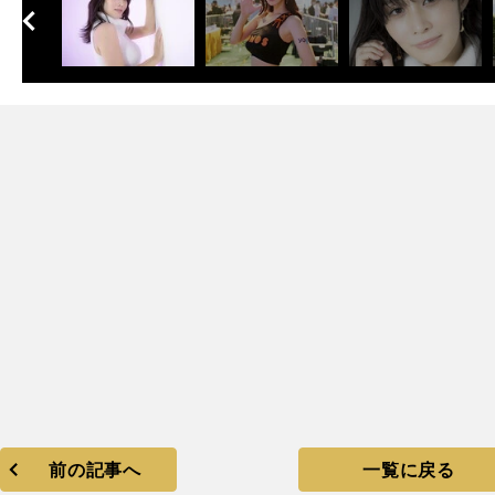
へ
次
直
」
10
前の記事へ
一覧に戻る