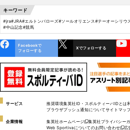
キーワード
#jra
#JRA
#エルトンバローズ
#ソールオリエンス
#テーオーシリウ
#中山記念
#競馬
ebo
X
YouTube
Facebookで
Xでフォローする
ok
フォローする
サービス
推奨環境
集英社ID・スポルティーバIDとは
ブラウザプッシュ通知について
サイトマッ
企業情報
集英社ホームページ
集英社プライバシー
新
Web Sportivaについてのお問い合わせ
広
し
新