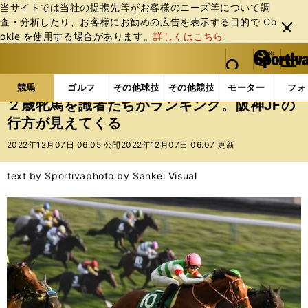
当サイトでは当社の提携先等がお客様のニーズ等について調
査・分析したり、お客様にお勧めの広告を表⽰する⽬的で Co
閉じ
okie を使⽤する場合があります。
詳しくはこちら
る
マイペ
web Sportiva (webスポルティーバ)
検索
メニュ
we
ー
競馬の記事一覧
競馬
２歳牝馬を識者たちがランキン
b
ジ
競馬
ゴルフ
その他球技
その他競技
モーター
フォ
ス
２歳牝馬を識者たちがランキング。阪神JFの
ポ
行方が見えてくる
ル
テ
2022年12月07日 06:05 公開
2022年12月07日 06:07 更新
ィ
ー
text by Sportiva
photo by Sankei Visual
バ