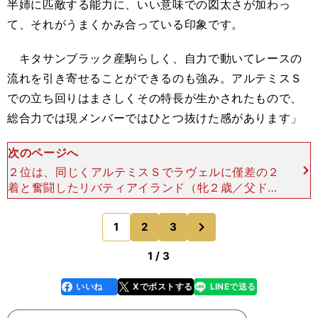
半姉に匹敵する能力に、いい意味での図太さが加わっ
て、それがうまくかみ合っている印象です。
キタサンブラック産駒らしく、自力で動いてレースの
流れを引き寄せることができるのも強み。アルテミスＳ
での立ち回りはまさしくその特長が生かされたもので、
総合力では現メンバーではひとつ抜けた感があります」
次のページへ
２位は、同じくアルテミスＳでラヴェルに僅差の２
着と奮闘したリバティアイランド（牝２歳／父ドゥ
ラメンテ）。デビュー戦で見せた31秒台の末脚も
また、強烈なインパクトを残している。吉田順一氏
次
1
2
3
のページへ
（デイリー馬三
1 / 3
いいね
Xでポストする
LINEで送る
line
faceboo
x
k