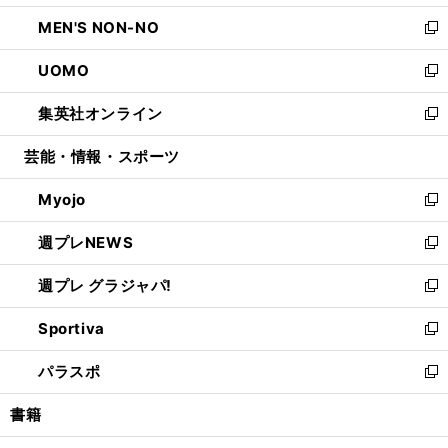
開
ウ
ン
ウ
し
MEN'S NON-NO
く
で
ド
ィ
い
新
開
ウ
ン
ウ
し
UOMO
く
で
ド
ィ
い
新
開
ウ
ン
ウ
し
集英社オンライン
く
で
ド
ィ
い
新
開
ウ
ン
ウ
し
芸能・情報・スポーツ
く
で
ド
ィ
い
開
ウ
ン
ウ
Myojo
く
で
ド
ィ
新
開
ウ
ン
し
週プレNEWS
く
で
ド
い
新
開
ウ
ウ
し
週プレ グラジャパ!
く
で
ィ
い
新
開
ン
ウ
し
Sportiva
く
ド
ィ
い
新
ウ
ン
ウ
し
パラスポ
で
ド
ィ
い
新
開
ウ
ン
ウ
し
書籍
く
で
ド
ィ
い
開
ウ
ン
ウ