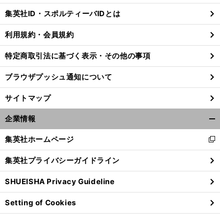
じ
集英社ID・スポルティーバIDとは
る
利用規約・会員規約
特定商取引法に基づく表示・その他の事項
ブラウザプッシュ通知について
サイトマップ
企業情報
開
く/
集英社ホームページ
新
閉
し
じ
集英社プライバシーガイドライン
い
る
ウ
SHUEISHA Privacy Guideline
ィ
ン
Setting of Cookies
ド
ウ