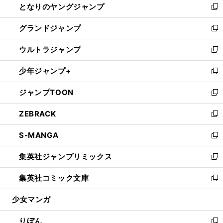
となりのヤングジャンプ
く
ド
ィ
い
新
ウ
ン
ウ
し
グランドジャンプ
で
ド
ィ
い
新
開
ウ
ン
ウ
し
ウルトラジャンプ
く
で
ド
ィ
い
新
開
ウ
ン
ウ
し
少年ジャンプ+
く
で
ド
ィ
い
新
開
ウ
ン
ウ
し
ジャンプTOON
く
で
ド
ィ
い
新
開
ウ
ン
ウ
し
ZEBRACK
く
で
ド
ィ
い
新
開
ウ
ン
ウ
し
S-MANGA
く
で
ド
ィ
い
新
開
ウ
ン
ウ
し
集英社ジャンプリミックス
く
で
ド
ィ
い
新
開
ウ
ン
ウ
し
集英社コミック文庫
く
で
ド
ィ
い
新
開
ウ
ン
ウ
し
少女マンガ
く
で
ド
ィ
い
開
ウ
ン
ウ
りぼん
く
で
ド
ィ
新