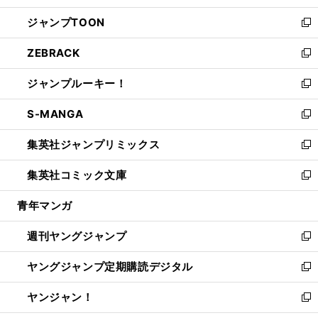
開
ウ
ン
ウ
し
ジャンプTOON
く
で
ド
ィ
い
新
開
ウ
ン
ウ
し
ZEBRACK
く
で
ド
ィ
い
新
開
ウ
ン
ウ
し
ジャンプルーキー！
く
で
ド
ィ
い
新
開
ウ
ン
ウ
し
S-MANGA
く
で
ド
ィ
い
新
開
ウ
ン
ウ
し
集英社ジャンプリミックス
く
で
ド
ィ
い
新
開
ウ
ン
ウ
し
集英社コミック文庫
く
で
ド
ィ
い
新
開
ウ
ン
ウ
し
青年マンガ
く
で
ド
ィ
い
開
ウ
ン
ウ
週刊ヤングジャンプ
く
で
ド
ィ
新
開
ウ
ン
し
ヤングジャンプ定期購読デジタル
く
で
ド
い
新
開
ウ
ウ
し
ヤンジャン！
く
で
ィ
い
新
開
ン
ウ
し