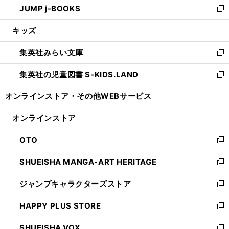
JUMP j-BOOKS
で
ド
ィ
い
新
開
ウ
ン
ウ
し
キッズ
く
で
ド
ィ
い
開
ウ
ン
ウ
集英社みらい文庫
く
で
ド
ィ
新
開
ウ
ン
し
集英社の児童図書 S-KIDS.LAND
く
で
ド
い
新
開
ウ
ウ
し
オンラインストア・
その他WEBサービス
く
で
ィ
い
開
ン
ウ
オンラインストア
く
ド
ィ
ウ
ン
OTO
で
ド
新
開
ウ
し
SHUEISHA MANGA-ART HERITAGE
く
で
い
新
開
ウ
し
ジャンプキャラクターズストア
く
ィ
い
新
ン
ウ
し
HAPPY PLUS STORE
ド
ィ
い
新
ウ
ン
ウ
し
SHUEISHA VOX
で
ド
ィ