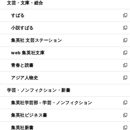
文芸・文庫・総合
く
で
ド
ィ
開
ウ
ン
すばる
く
で
ド
新
開
ウ
し
小説すばる
く
で
い
新
開
ウ
し
集英社 文芸ステーション
く
ィ
い
新
ン
ウ
し
web 集英社文庫
ド
ィ
い
新
ウ
ン
ウ
し
青春と読書
で
ド
ィ
い
新
開
ウ
ン
ウ
し
アジア人物史
く
で
ド
ィ
い
新
開
ウ
ン
ウ
し
学芸・ノンフィクション・新書
く
で
ド
ィ
い
開
ウ
ン
ウ
集英社学芸部 - 学芸・ノンフィクション
く
で
ド
ィ
新
開
ウ
ン
し
集英社ビジネス書
く
で
ド
い
新
開
ウ
ウ
し
集英社新書
く
で
ィ
い
新