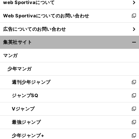
web Sportivaについて
で
開
Web Sportivaについてのお問い合わせ
く
新
し
広告についてのお問い合わせ
い
ウ
集英社サイト
ィ
開
ン
く/
マンガ
ド
閉
ウ
じ
少年マンガ
で
る
開
週刊少年ジャンプ
く
新
し
ジャンプSQ
い
新
ウ
し
Vジャンプ
ィ
い
新
ン
ウ
し
最強ジャンプ
ド
ィ
い
新
ウ
ン
ウ
し
少年ジャンプ+
で
ド
ィ
い
新