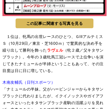
この記事に関連する写真を見る
１位は、牝馬の出世レースのひとつ、ＧIIIアルテミス
Ｓ（10月29日／東京・芝1600ｍ）で驚異的な決め手を
繰り出して勝利を飾った
ラヴェル
（牝２歳／父キタサン
ブラック）。今年の３歳牝馬三冠レースで上位争いを演
じてきたナミュールが半姉ということもあって、その注
目度は日に日に増している。
木南友輔氏（日刊スポーツ）
「ナミュールの半妹。父がハービンジャーからキタサン
ブラックに代わりましたが、イクイノックスやガイアフ
ォースといったキタサンブラック産駒の活躍ぶりを見れ