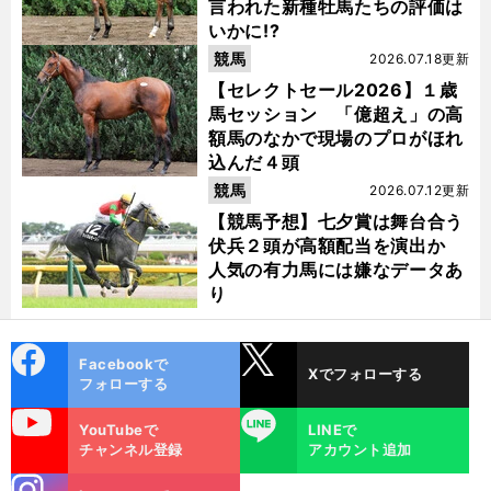
言われた新種牡馬たちの評価は
いかに!?
競馬
2026.07.18更新
【セレクトセール2026】１歳
馬セッション 「億超え」の高
額馬のなかで現場のプロがほれ
込んだ４頭
競馬
2026.07.12更新
【競馬予想】七夕賞は舞台合う
伏兵２頭が高額配当を演出か
人気の有力馬には嫌なデータあ
り
cebo
X
Facebookで
、
。
走
」
Xでフォローする
前
ok
フォローする
へ
uTube
LINE
YouTubeで
LINEで
チャンネル登録
アカウント追加
stagra