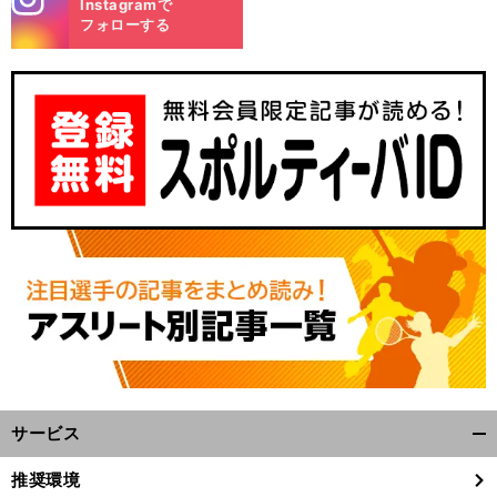
Instagramで
m
フォローする
サービス
開
く/
推奨環境
閉