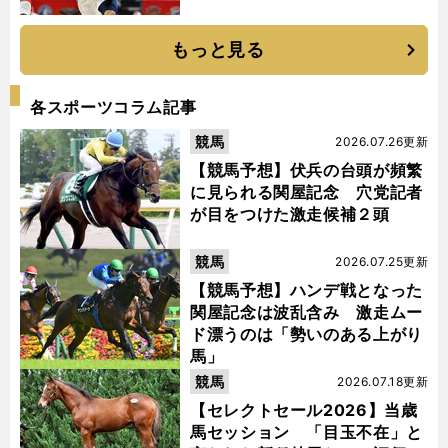
もっと見る
各スポーツコラム記事
競馬
2026.07.26更新
【競馬予想】伏兵の台頭が頻繁
に見られる関屋記念 穴党記者
が目をつけた激走候補２頭
競馬
2026.07.25更新
【競馬予想】ハンデ戦となった
関屋記念は波乱含み 激走ムー
ド漂うのは「勢いのある上がり
馬」
競馬
2026.07.18更新
【セレクトセール2026】当歳
馬セッション 「目玉不在」と