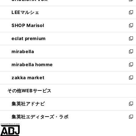
い
新
開
ウ
ン
ウ
し
LEEマルシェ
く
で
ド
ィ
い
新
開
ウ
ン
ウ
し
SHOP Marisol
く
で
ド
ィ
い
新
開
ウ
ン
ウ
し
eclat premium
く
で
ド
ィ
い
新
開
ウ
ン
ウ
し
mirabella
く
で
ド
ィ
い
新
開
ウ
ン
ウ
し
mirabella homme
く
で
ド
ィ
い
新
開
ウ
ン
ウ
し
zakka market
く
で
ド
ィ
い
新
開
ウ
ン
ウ
し
その他WEBサービス
く
で
ド
ィ
い
開
ウ
ン
ウ
集英社アドナビ
く
で
ド
ィ
新
開
ウ
ン
し
集英社エディターズ・ラボ
く
で
ド
い
新
開
ウ
ウ
し
く
で
ィ
い