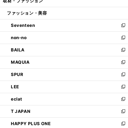
取材・ファッション
く
で
ド
ィ
い
開
ウ
ン
ウ
ファッション・美容
く
で
ド
ィ
開
ウ
ン
Seventeen
く
で
ド
新
開
ウ
し
non-no
く
で
い
新
開
ウ
し
BAILA
く
ィ
い
新
ン
ウ
し
MAQUIA
ド
ィ
い
新
ウ
ン
ウ
し
SPUR
で
ド
ィ
い
新
開
ウ
ン
ウ
し
LEE
く
で
ド
ィ
い
新
開
ウ
ン
ウ
し
eclat
く
で
ド
ィ
い
新
開
ウ
ン
ウ
し
T JAPAN
く
で
ド
ィ
い
新
開
ウ
ン
ウ
し
HAPPY PLUS ONE
く
で
ド
ィ
い
新