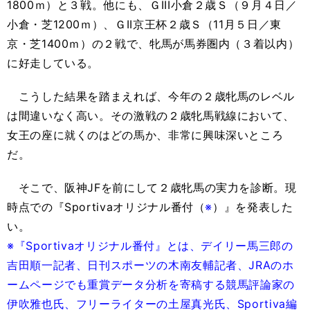
1800ｍ）と３戦。他にも、ＧIII小倉２歳Ｓ（９月４日／
小倉・芝1200ｍ）、ＧII京王杯２歳Ｓ（11月５日／東
京・芝1400ｍ）の２戦で、牝馬が馬券圏内（３着以内）
に好走している。
こうした結果を踏まえれば、今年の２歳牝馬のレベル
は間違いなく高い。その激戦の２歳牝馬戦線において、
女王の座に就くのはどの馬か、非常に興味深いところ
だ。
そこで、阪神JFを前にして２歳牝馬の実力を診断。現
時点での『Sportivaオリジナル番付（
※
）』を発表した
い。
※『Sportivaオリジナル番付』とは、デイリー馬三郎の
吉田順一記者、日刊スポーツの木南友輔記者、JRAのホ
ームページでも重賞データ分析を寄稿する競馬評論家の
伊吹雅也氏、フリーライターの土屋真光氏、Sportiva編