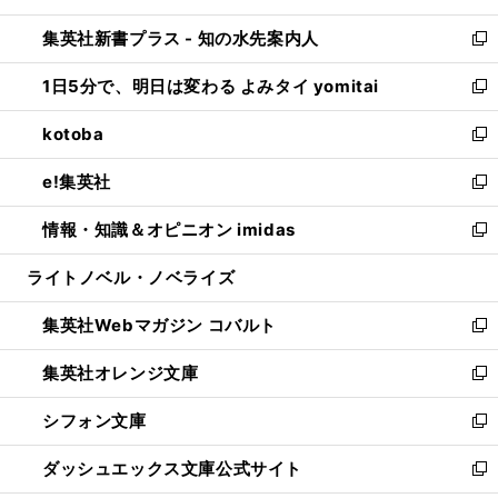
開
ン
ウ
し
集英社新書プラス - 知の水先案内人
く
ド
ィ
い
新
ウ
ン
ウ
し
1日5分で、明日は変わる よみタイ yomitai
で
ド
ィ
い
新
開
ウ
ン
ウ
し
kotoba
く
で
ド
ィ
い
新
開
ウ
ン
ウ
し
e!集英社
く
で
ド
ィ
い
新
開
ウ
ン
ウ
し
情報・知識＆オピニオン imidas
く
で
ド
ィ
い
新
開
ウ
ン
ウ
し
ライトノベル・ノベライズ
く
で
ド
ィ
い
開
ウ
ン
ウ
集英社Webマガジン コバルト
く
で
ド
ィ
新
開
ウ
ン
し
集英社オレンジ文庫
く
で
ド
い
新
開
ウ
ウ
し
シフォン文庫
く
で
ィ
い
新
開
ン
ウ
し
ダッシュエックス文庫公式サイト
く
ド
ィ
い
新
ウ
ン
ウ
し