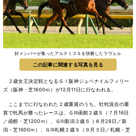
好メンバーが集ったアルテミスＳを快勝したラヴェル
この記事に関連する写真を見る
２歳女王決定戦となるＧＩ阪神ジュベナイルフィリー
ズ（阪神・芝1600ｍ）が12月11日に行なわれる。
ここまでに行なわれた２歳重賞のうち、牡牝混合の重
賞で牝馬が勝ったレースは、ＧIII函館２歳Ｓ（７月16日
／函館・芝1200ｍ）、ＧIII新潟２歳Ｓ（８月28日／新
潟・芝1600ｍ）、ＧIII札幌２歳Ｓ（９月３日／札幌・芝