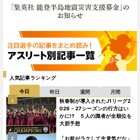
人気記事ランキング
今日
昨日
週間
月間
秋春制が導入されたJ1リーグ2
1
026－27シーズンの行方はい
かに!? ５人の識者が全順位を
大胆予想
「お前がラクして生意気だな」
2