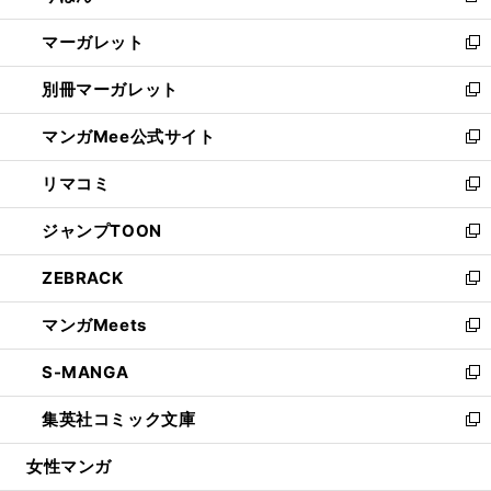
開
ウ
ン
し
マーガレット
く
で
ド
い
新
開
ウ
ウ
し
別冊マーガレット
く
で
ィ
い
新
開
ン
ウ
し
マンガMee公式サイト
く
ド
ィ
い
新
ウ
ン
ウ
し
リマコミ
で
ド
ィ
い
新
開
ウ
ン
ウ
し
ジャンプTOON
く
で
ド
ィ
い
新
開
ウ
ン
ウ
し
ZEBRACK
く
で
ド
ィ
い
新
開
ウ
ン
ウ
し
マンガMeets
く
で
ド
ィ
い
新
開
ウ
ン
ウ
し
S-MANGA
く
で
ド
ィ
い
新
開
ウ
ン
ウ
し
集英社コミック文庫
く
で
ド
ィ
い
新
開
ウ
ン
ウ
し
女性マンガ
く
で
ド
ィ
い
開
ウ