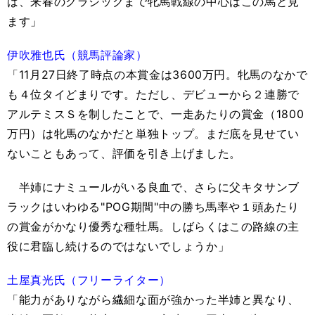
ば、来春のクラシックまで牝馬戦線の中心はこの馬と見
ます」
伊吹雅也氏（競馬評論家）
「11月27日終了時点の本賞金は3600万円。牝馬のなかで
も４位タイどまりです。ただし、デビューから２連勝で
アルテミスＳを制したことで、一走あたりの賞金（1800
万円）は牝馬のなかだと単独トップ。まだ底を見せてい
ないこともあって、評価を引き上げました。
半姉にナミュールがいる良血で、さらに父キタサンブ
ラックはいわゆる"POG期間"中の勝ち馬率や１頭あたり
の賞金がかなり優秀な種牡馬。しばらくはこの路線の主
役に君臨し続けるのではないでしょうか」
土屋真光氏（フリーライター）
「能力がありながら繊細な面が強かった半姉と異なり、