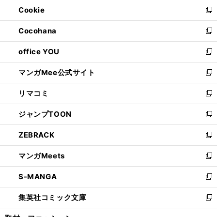
ン
ウ
Cookie
く
で
ド
ィ
新
開
ウ
ン
し
Cocohana
く
で
ド
い
新
開
ウ
ウ
し
office YOU
く
で
ィ
い
新
開
ン
ウ
し
マンガMee公式サイト
く
ド
ィ
い
新
ウ
ン
ウ
し
リマコミ
で
ド
ィ
い
新
開
ウ
ン
ウ
し
ジャンプTOON
く
で
ド
ィ
い
新
開
ウ
ン
ウ
し
ZEBRACK
く
で
ド
ィ
い
新
開
ウ
ン
ウ
し
マンガMeets
く
で
ド
ィ
い
新
開
ウ
ン
ウ
し
S-MANGA
く
で
ド
ィ
い
新
開
ウ
ン
ウ
し
集英社コミック文庫
く
で
ド
ィ
い
新
開
ウ
ン
ウ
し