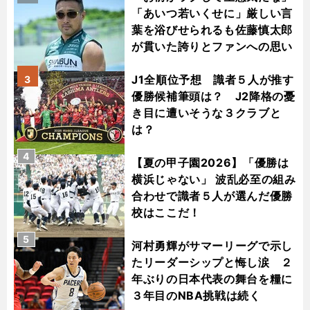
「あいつ若いくせに」厳しい言
葉を浴びせられるも佐藤慎太郎
が貫いた誇りとファンへの思い
J1全順位予想 識者５人が推す
3
優勝候補筆頭は？ J2降格の憂
き目に遭いそうな３クラブと
は？
4
【夏の甲子園2026】「優勝は
横浜じゃない」 波乱必至の組み
合わせで識者５人が選んだ優勝
校はここだ！
5
河村勇輝がサマーリーグで示し
たリーダーシップと悔し涙 ２
年ぶりの日本代表の舞台を糧に
３年目のNBA挑戦は続く