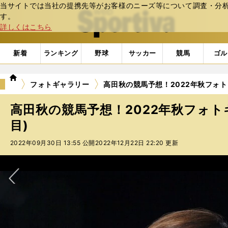
当サイトでは当社の提携先等がお客様のニーズ等について調査・分析し
web Sportiva (webスポルティーバ)
す。
詳しくはこちら
新着
ランキング
野球
サッカー
競馬
ゴル
we
フォトギャラリー
高田秋の競馬予想！2022年秋フォトギ
b
ス
高田秋の競馬予想！2022年秋フォトギ
ポ
ル
目)
テ
2022年09月30日 13:55 公開
2022年12月22日 22:20 更新
ィ
ー
バ
次へ