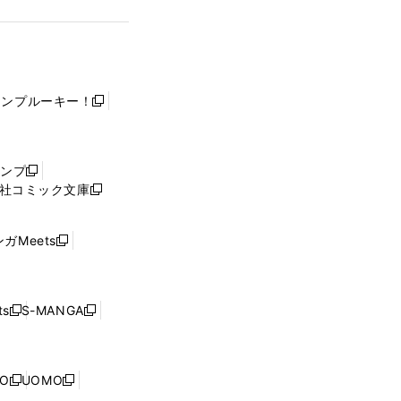
ャンプルーキー！
新
し
い
ウ
ャンプ
新
ィ
社コミック文庫
し
新
ン
い
し
ド
ウ
い
ウ
ガMeets
新
ィ
ウ
で
し
ン
ィ
開
い
ド
ン
く
ウ
ウ
ド
s
S-MANGA
新
新
ィ
で
ウ
し
し
ン
開
で
い
い
ド
く
開
ウ
ウ
ウ
NO
UOMO
く
新
新
ィ
ィ
で