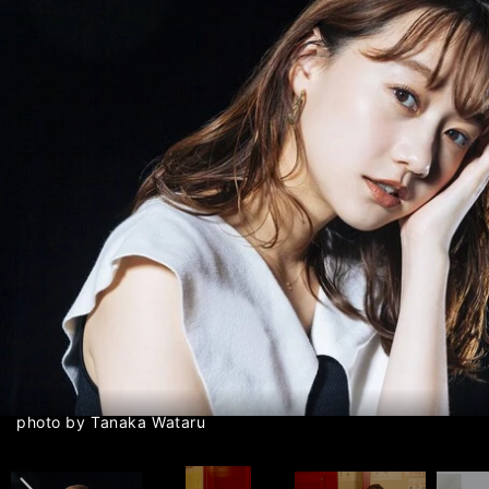
前へ
photo by Tanaka Wataru
photo by Tanaka Wataru