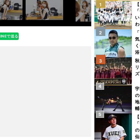
【
1
「
い
わ
だ
「
2
LINEで送る
気
く
浴
太
秋
3
ァ
リ
ズ
4
を
宇
の
地
輔
5
題
【
「
の
仙