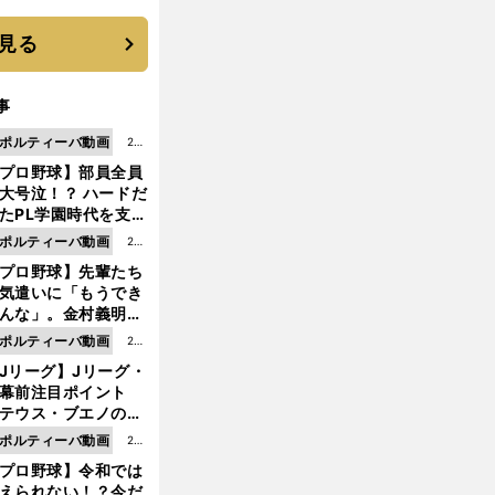
す"日本一1000日計
"のすべて
見る
事
ポルティーバ動画
202
プロ野球】部員全員
6.0
大号泣！？ ハードだ
8.0
たPL学園時代を支え
6更
ものとは
ポルティーバ動画
202
新
プロ野球】先輩たち
6.0
気遣いに「もうでき
8.0
んな」。金村義明＆
6更
塚光二が明かす引退
ポルティーバ動画
202
新
ピソード！
Jリーグ】Jリーグ・
6.0
開幕前注目ポイント
8.0
テウス・ブエノの鹿
5更
移籍！ 恐るべし15
ポルティーバ動画
202
新
磯部怜夢！
プロ野球】令和では
6.0
えられない！？今だ