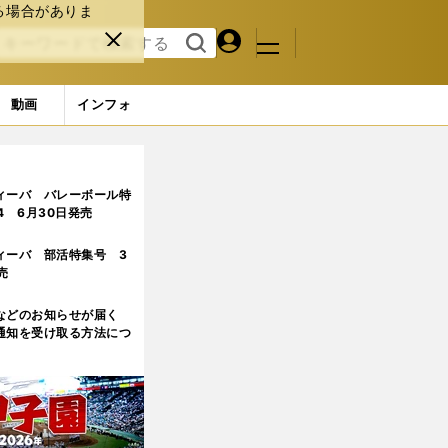
る場合がありま
マイペ
閉じ
検索
メニュ
ー
る
す
ジ
る
動画
インフォ
ィーバ バレーボール特
.4 6月30日発売
ィーバ 部活特集号 3
売
などのお知らせが届く
通知を受け取る方法につ