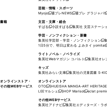
し
新
し
し
し
ン
ィ
ン
ン
開
で
開
で
い
し
い
い
い
ド
ン
ド
ド
芸能・情報・スポーツ
く
開
く
開
ウ
い
ウ
ウ
ウ
ウ
ド
ウ
ウ
Myojo
週プレNEWS
週プレ グラジャパ!
く
く
新
新
新
ィ
ウ
ィ
ィ
ィ
で
ウ
で
で
し
し
ン
ィ
ン
ン
ン
書籍
文芸・文庫・総合
開
で
開
開
い
い
ド
ン
ド
ド
ド
すばる
小説すばる
集英社 文芸ステーシ
く
開
く
く
新
新
ウ
ウ
ウ
ド
ウ
ウ
ウ
く
し
し
ィ
ィ
学芸・ノンフィクション・新書
で
ウ
で
で
で
い
い
ン
ン
集英社学芸部 - 学芸・ノンフィクション
開
で
開
開
開
新
ウ
ウ
ド
ド
1日5分で、明日は変わる よみタイ yomitai
く
開
く
く
く
し
新
ィ
ィ
ウ
ウ
く
い
ン
ン
ライトノベル・ノベライズ
で
で
ウ
ド
ド
集英社Webマガジン コバルト
集英社オレ
開
開
新
ィ
ウ
ウ
く
く
し
ン
キッズ
で
で
い
ド
集英社みらい文庫
集英社の児童図書 S-KID
開
開
新
ウ
ウ
く
く
し
ィ
オンラインストア・
オンラインストア
で
い
ン
その他WEBサービス
OTO
SHUEISHA MANGA-ART HERITAGE
開
新
ウ
ド
LEEマルシェ
SHOP Marisol
eclat prem
く
し
新
新
ィ
ウ
い
し
し
ン
その他WEBサービス
で
ウ
い
い
ド
集英社アドナビ
集英社エディターズ・ラ
開
新