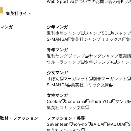
Web Sportivaについてのお問い合わせ
広
し
新
い
し
集英社サイト
ウ
い
ィ
ウ
マンガ
少年マンガ
ン
ィ
週刊少年ジャンプ
ジャンプSQ
Vジャン
ド
ン
新
新
S-MANGA
集英社ジャンプリミックス
集
ウ
ド
新
し
し
新
で
ウ
し
い
い
し
青年マンガ
開
で
い
ウ
ウ
い
週刊ヤングジャンプ
ヤングジャンプ定期
新
く
開
ウ
ィ
ィ
ウ
ウルトラジャンプ
少年ジャンプ+
ジャン
新
し
新
く
ィ
ン
ン
ィ
し
い
し
ン
ド
ド
ン
少女マンガ
い
ウ
い
ド
ウ
ウ
ド
りぼん
マーガレット
別冊マーガレット
新
新
新
ウ
ィ
ウ
ウ
で
で
ウ
S-MANGA
集英社コミック文庫
し
新
し
新
ィ
ン
ィ
で
開
開
で
い
し
い
し
ン
ド
ン
女性マンガ
開
く
く
開
ウ
い
ウ
い
ド
ウ
ド
Cookie
Cocohana
office YOU
マンガM
く
く
新
新
新
ィ
ウ
ィ
ウ
ウ
で
ウ
集英社コミック文庫
し
新
し
し
ン
ィ
ン
ィ
で
開
で
い
し
い
い
ド
ン
ド
ン
取材・ファッション
ファッション・美容
開
く
開
ウ
い
ウ
ウ
ウ
ド
ウ
ド
Seventeen
non-no
BAILA
MAQUIA
S
く
く
新
新
新
新
ィ
ウ
ィ
ィ
で
ウ
で
ウ
集英社オンライン