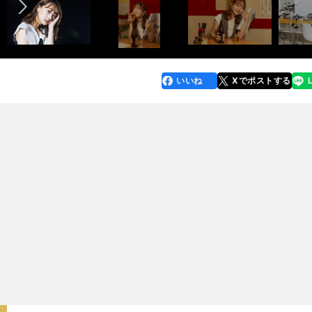
いいね
Xでポストする
line
faceboo
x
k