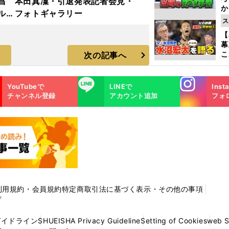
昌
本田真凜・引退発表記者会見・
か
ルド
フォトギャラリー
事
ス
ラ
【
幕
こ
次の記事へ
沼
Instagra
LINE
YouTubeで
LINEで
Inst
m
チャンネル登録
アカウント追加
フォ
利用規約・会員規約
特定商取引法に基づく表示・その他の事項
プ
ガイドライン
SHUEISHA Privacy Guideline
Setting of Cookies
web 