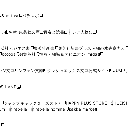
し
し
し
し
し
ン
ン
ン
ン
開
開
開
開
開
い
い
い
い
い
ド
ド
ド
ド
く
く
く
く
く
ウ
ウ
ウ
ウ
ウ
ウ
ウ
ウ
ウ
Sportiva
パラスポ
新
新
ィ
ィ
ィ
ィ
ィ
で
で
で
で
し
し
し
ン
ン
ン
ン
ン
開
開
開
開
い
い
い
ド
ド
ド
ド
ド
ョン
web 集英社文庫
青春と読書
アジア人物史
く
く
く
く
新
新
新
新
ウ
ウ
ウ
ウ
ウ
ウ
ウ
ウ
し
し
し
し
ィ
ィ
ィ
で
で
で
で
で
い
い
い
い
ン
ン
ン
集英社ビジネス書
集英社新書
集英社新書プラス - 知の水先案内人
開
開
開
開
開
新
新
新
ウ
ウ
ウ
ウ
ド
ド
ド
kotoba
e!集英社
情報・知識＆オピニオン imidas
く
く
く
く
く
新
し
新
し
新
ィ
ィ
ィ
ィ
ウ
ウ
ウ
し
し
い
し
い
し
ン
ン
ン
ン
で
で
で
い
い
ウ
い
ウ
い
ド
ド
ド
ド
ンジ文庫
シフォン文庫
ダッシュエックス文庫公式サイト
JUMP 
開
開
開
新
新
新
ウ
ウ
ィ
ウ
ィ
ウ
ウ
ウ
ウ
ウ
く
く
く
し
し
し
ィ
ィ
ン
ィ
ン
ィ
で
で
で
で
い
い
い
ン
ン
ド
ン
ド
ン
S.LAND
開
開
開
開
新
ウ
ウ
ウ
ド
ド
ウ
ド
ウ
ド
く
く
く
く
し
ィ
ィ
ィ
ウ
ウ
で
ウ
で
ウ
い
ン
ン
ン
ジャンプキャラクターズストア
HAPPY PLUS STORE
SHUEIS
で
で
開
で
開
で
新
新
新
ウ
ド
ド
ド
ium
mirabella
mirabella homme
zakka market
開
開
く
開
く
開
し
新
新
新
し
新
し
ィ
ウ
ウ
ウ
く
く
く
く
い
し
し
い
し
し
い
ン
で
で
で
ウ
い
い
ウ
い
い
ウ
ド
ボ
開
開
開
新