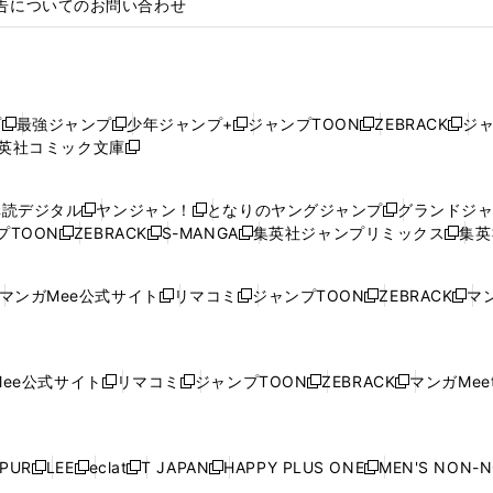
告についてのお問い合わせ
プ
最強ジャンプ
少年ジャンプ+
ジャンプTOON
ZEBRACK
ジ
新
新
新
新
新
英社コミック文庫
し
新
し
し
し
し
い
い
し
い
い
い
ウ
ウ
い
ウ
ウ
ウ
購読デジタル
ヤンジャン！
となりのヤングジャンプ
グランドジ
新
新
新
ィ
ィ
ウ
ィ
ィ
ィ
プTOON
ZEBRACK
S-MANGA
集英社ジャンプリミックス
集英
新
し
新
し
新
し
新
ン
ン
ィ
ン
ン
ン
し
い
し
い
し
い
し
ド
ド
ン
ド
ド
ド
い
ウ
い
ウ
い
ウ
い
ウ
ウ
ド
ウ
ウ
ウ
マンガMee公式サイト
リマコミ
ジャンプTOON
ZEBRACK
マン
新
新
新
新
ウ
ィ
ウ
ィ
ウ
ィ
ウ
で
で
ウ
で
で
で
し
し
し
し
し
ィ
ン
ィ
ン
ィ
ン
ィ
開
開
で
開
開
開
い
い
い
い
い
ン
ド
ン
ド
ン
ド
ン
く
く
開
く
く
く
ウ
ウ
ウ
ウ
ウ
ド
ウ
ド
ウ
ド
ウ
ド
ee公式サイト
リマコミ
ジャンプTOON
ZEBRACK
マンガMeet
く
新
新
新
新
ィ
ィ
ィ
ィ
ィ
ウ
で
ウ
で
ウ
で
ウ
し
し
し
し
ン
ン
ン
ン
ン
で
開
で
開
で
開
で
い
い
い
い
ド
ド
ド
ド
ド
開
く
開
く
開
く
開
ウ
ウ
ウ
ウ
ウ
ウ
ウ
ウ
ウ
PUR
LEE
eclat
T JAPAN
HAPPY PLUS ONE
MEN'S NON-
く
く
く
く
新
新
新
新
新
ィ
ィ
ィ
ィ
で
で
で
で
で