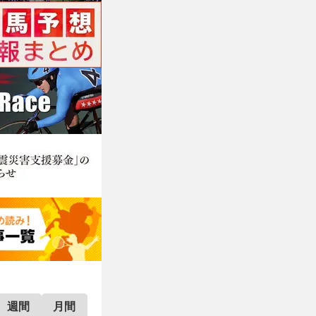
週間
月間