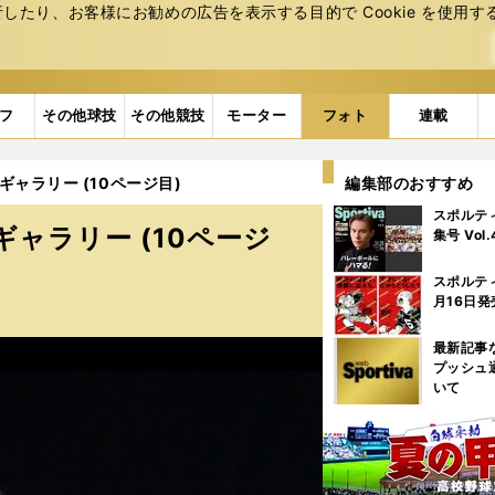
たり、お客様にお勧めの広告を表⽰する⽬的で Cookie を使⽤す
フ
その他球技
その他競技
モーター
フォト
連載
ャラリー (10ページ目)
編集部のおすすめ
スポルテ
ャラリー (10ページ
集号 Vol
スポルテ
月16日発
最新記事
プッシュ
いて