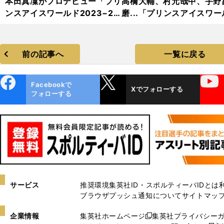
本田真凜がプロデビュー「プリ
高橋大輔、村元哉中、宇野
ンスアイスワールド2023−20
磨...「プリンスアイスワー
24」フォトギャラリー
2023−2024」フォトギャ
リー
前の記事へ
一覧に戻る
ebo
X
YouTube
Facebookで
Xでフォローする
ok
フォローする
サービス
推奨環境
集英社ID・スポルティーバIDとは
ブラウザプッシュ通知について
サイトマッ
企業情報
集英社ホームページ
集英社プライバシー
新