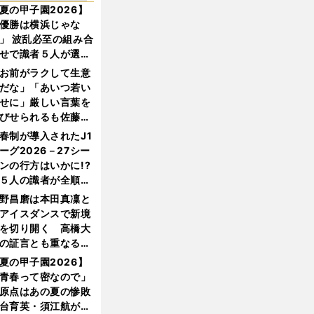
夏の甲子園2026】
優勝は横浜じゃな
」 波乱必至の組み合
せで識者５人が選ん
優勝校はここだ！
お前がラクして生意
だな」「あいつ若い
せに」厳しい言葉を
びせられるも佐藤慎
郎が貫いた誇りとフ
春制が導入されたJ1
ンへの思い
ーグ2026－27シー
ンの行方はいかに!?
５人の識者が全順位
大胆予想
野昌磨は本田真凜と
アイスダンスで新境
を切り開く 高橋大
の証言とも重なる課
と楽しさ
夏の甲子園2026】
青春って密なので」
原点はあの夏の惨敗
台育英・須江航が明