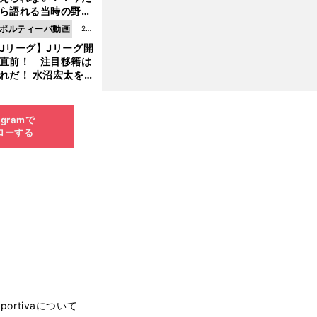
8.0
ら語れる当時の野球
4更
情とは...
ポルティーバ動画
202
新
Jリーグ】Jリーグ開
6.0
直前！ 注目移籍は
8.0
れだ！ 水沼宏太を水
3更
貴史がすこ〜し語る
新
agramで
ローする
Sportivaについて