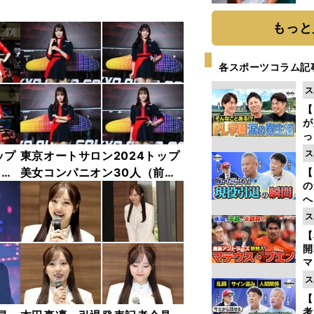
か
画
もっと
各スポーツコラム記
ス
【
が
っ
た
ス
ップ
東京オートサロン2024トップ
中
美女コンパニオン30人（前
【
の
編）「全身フォト」
へ
大
ス
エ
【
マ
島
ス
歳
【
考