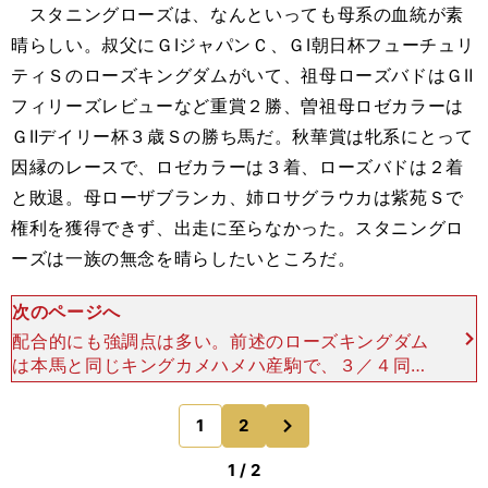
スタニングローズは、なんといっても母系の血統が素
晴らしい。叔父にＧⅠジャパンＣ、ＧⅠ朝日杯フューチュリ
ティＳのローズキングダムがいて、祖母ローズバドはＧⅡ
フィリーズレビューなど重賞２勝、曽祖母ロゼカラーは
ＧⅡデイリー杯３歳Ｓの勝ち馬だ。秋華賞は牝系にとって
因縁のレースで、ロゼカラーは３着、ローズバドは２着
と敗退。母ローザブランカ、姉ロサグラウカは紫苑Ｓで
権利を獲得できず、出走に至らなかった。スタニングロ
ーズは一族の無念を晴らしたいところだ。
次のページへ
配合的にも強調点は多い。前述のローズキングダム
は本馬と同じキングカメハメハ産駒で、３／４同血
という血統構成。そして三冠牝馬アパパネとは父が
同じであり、母の父クロフネも同馬の母の父ソルト
次
1
2
のページへ
レイクと同じデピ
1 / 2