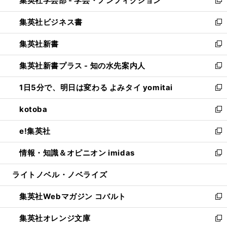
集英社学芸部 - 学芸・ノンフィクション
で
ド
ィ
新
開
ウ
ン
し
集英社ビジネス書
く
で
ド
い
新
開
ウ
ウ
し
集英社新書
く
で
ィ
い
新
開
ン
ウ
し
集英社新書プラス - 知の水先案内人
く
ド
ィ
い
新
ウ
ン
ウ
し
1日5分で、明日は変わる よみタイ yomitai
で
ド
ィ
い
新
開
ウ
ン
ウ
し
kotoba
く
で
ド
ィ
い
新
開
ウ
ン
ウ
し
e!集英社
く
で
ド
ィ
い
新
開
ウ
ン
ウ
し
情報・知識＆オピニオン imidas
く
で
ド
ィ
い
新
開
ウ
ン
ウ
し
ライトノベル・ノベライズ
く
で
ド
ィ
い
開
ウ
ン
ウ
集英社Webマガジン コバルト
く
で
ド
ィ
新
開
ウ
ン
し
集英社オレンジ文庫
く
で
ド
い
新