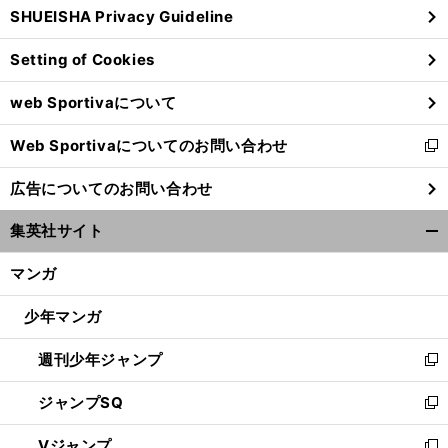
SHUEISHA Privacy Guideline
ィ
ン
Setting of Cookies
ド
ウ
web Sportivaについて
で
開
Web Sportivaについてのお問い合わせ
く
新
し
広告についてのお問い合わせ
い
ウ
集英社サイト
ィ
開
ン
く/
マンガ
ド
閉
ウ
じ
少年マンガ
で
る
開
週刊少年ジャンプ
く
新
し
ジャンプSQ
い
新
ウ
し
Vジャンプ
ィ