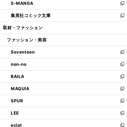
S-MANGA
く
で
ド
ィ
い
新
開
ウ
ン
ウ
し
集英社コミック文庫
く
で
ド
ィ
い
新
開
ウ
ン
ウ
し
取材・ファッション
く
で
ド
ィ
い
開
ウ
ン
ウ
ファッション・美容
く
で
ド
ィ
開
ウ
ン
Seventeen
く
で
ド
新
開
ウ
し
non-no
く
で
い
新
開
ウ
し
BAILA
く
ィ
い
新
ン
ウ
し
MAQUIA
ド
ィ
い
新
ウ
ン
ウ
し
SPUR
で
ド
ィ
い
新
開
ウ
ン
ウ
し
LEE
く
で
ド
ィ
い
新
開
ウ
ン
ウ
し
eclat
く
で
ド
ィ
い
新