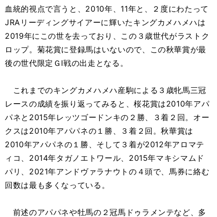
血統的視点で言うと、2010年、11年と、２度にわたって
JRAリーディングサイアーに輝いたキングカメハメハは
2019年にこの世を去っており、この３歳世代がラストク
ロップ。菊花賞に登録馬はいないので、この秋華賞が最
後の世代限定ＧⅠ戦の出走となる。
これまでのキングカメハメハ産駒による３歳牝馬三冠
レースの成績を振り返ってみると、桜花賞は2010年アパ
パネと2015年レッツゴードンキの２勝、３着２回。オー
クスは2010年アパパネの１勝、３着２回。秋華賞は
2010年アパパネの１勝、そして３着が2012年アロマテ
ィコ、2014年タガノエトワール、2015年マキシマムド
パリ、2021年アンドヴァラナウトの４頭で、馬券に絡む
回数は最も多くなっている。
前述のアパパネや牡馬の２冠馬ドゥラメンテなど、多