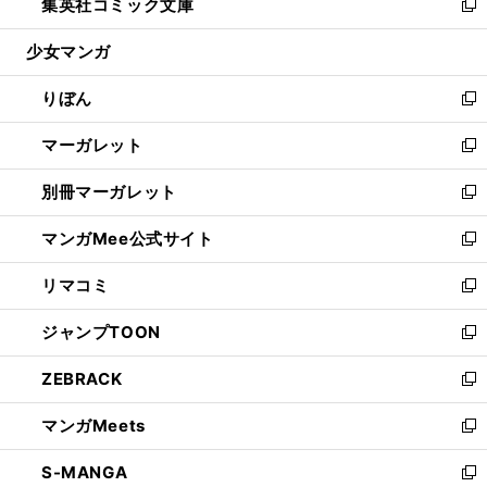
集英社コミック文庫
く
で
ド
ィ
い
新
開
ウ
ン
ウ
し
少女マンガ
く
で
ド
ィ
い
開
ウ
ン
ウ
りぼん
く
で
ド
ィ
新
開
ウ
ン
し
マーガレット
く
で
ド
い
新
開
ウ
ウ
し
別冊マーガレット
く
で
ィ
い
新
開
ン
ウ
し
マンガMee公式サイト
く
ド
ィ
い
新
ウ
ン
ウ
し
リマコミ
で
ド
ィ
い
新
開
ウ
ン
ウ
し
ジャンプTOON
く
で
ド
ィ
い
新
開
ウ
ン
ウ
し
ZEBRACK
く
で
ド
ィ
い
新
開
ウ
ン
ウ
し
マンガMeets
く
で
ド
ィ
い
新
開
ウ
ン
ウ
し
S-MANGA
く
で
ド
ィ
い
新