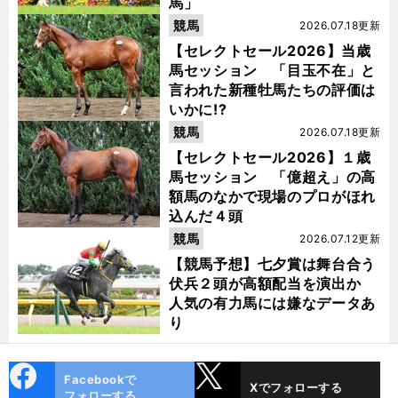
馬」
競馬
2026.07.18更新
【セレクトセール2026】当歳
馬セッション 「目玉不在」と
言われた新種牡馬たちの評価は
いかに!?
競馬
2026.07.18更新
【セレクトセール2026】１歳
馬セッション 「億超え」の高
額馬のなかで現場のプロがほれ
込んだ４頭
競馬
2026.07.12更新
【競馬予想】七夕賞は舞台合う
伏兵２頭が高額配当を演出か
人気の有力馬には嫌なデータあ
り
cebo
X
Facebookで
Xでフォローする
ok
フォローする