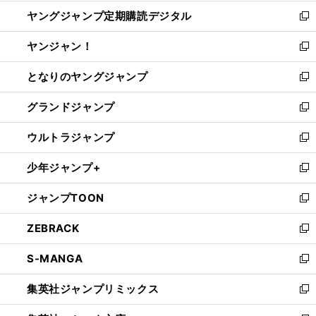
開
ウ
ン
し
ヤングジャンプ定期購読デジタル
く
で
ド
い
新
開
ウ
ウ
し
ヤンジャン！
く
で
ィ
い
新
開
ン
ウ
し
となりのヤングジャンプ
く
ド
ィ
い
新
ウ
ン
ウ
し
グランドジャンプ
で
ド
ィ
い
新
開
ウ
ン
ウ
し
ウルトラジャンプ
く
で
ド
ィ
い
新
開
ウ
ン
ウ
し
少年ジャンプ+
く
で
ド
ィ
い
新
開
ウ
ン
ウ
し
ジャンプTOON
く
で
ド
ィ
い
新
開
ウ
ン
ウ
し
ZEBRACK
く
で
ド
ィ
い
新
開
ウ
ン
ウ
し
S-MANGA
く
で
ド
ィ
い
新
開
ウ
ン
ウ
し
集英社ジャンプリミックス
く
で
ド
ィ
い
新
開
ウ
ン
ウ
し