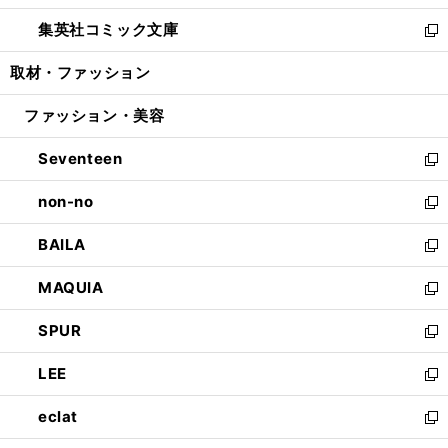
開
ウ
ン
ウ
し
集英社コミック文庫
く
で
ド
ィ
い
新
開
ウ
ン
ウ
し
取材・ファッション
く
で
ド
ィ
い
開
ウ
ン
ウ
ファッション・美容
く
で
ド
ィ
開
ウ
ン
Seventeen
く
で
ド
新
開
ウ
し
non-no
く
で
い
新
開
ウ
し
BAILA
く
ィ
い
新
ン
ウ
し
MAQUIA
ド
ィ
い
新
ウ
ン
ウ
し
SPUR
で
ド
ィ
い
新
開
ウ
ン
ウ
し
LEE
く
で
ド
ィ
い
新
開
ウ
ン
ウ
し
eclat
く
で
ド
ィ
い
新
開
ウ
ン
ウ
し