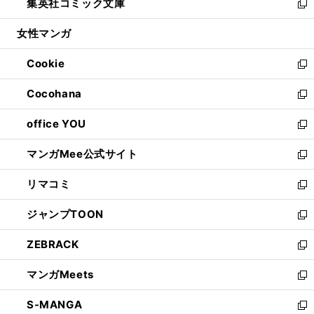
集英社コミック文庫
く
で
ド
ィ
い
新
開
ウ
ン
ウ
し
女性マンガ
く
で
ド
ィ
い
開
ウ
ン
ウ
Cookie
く
で
ド
ィ
新
開
ウ
ン
し
Cocohana
く
で
ド
い
新
開
ウ
ウ
し
office YOU
く
で
ィ
い
新
開
ン
ウ
し
マンガMee公式サイト
く
ド
ィ
い
新
ウ
ン
ウ
し
リマコミ
で
ド
ィ
い
新
開
ウ
ン
ウ
し
ジャンプTOON
く
で
ド
ィ
い
新
開
ウ
ン
ウ
し
ZEBRACK
く
で
ド
ィ
い
新
開
ウ
ン
ウ
し
マンガMeets
く
で
ド
ィ
い
新
開
ウ
ン
ウ
し
S-MANGA
く
で
ド
ィ
い
新