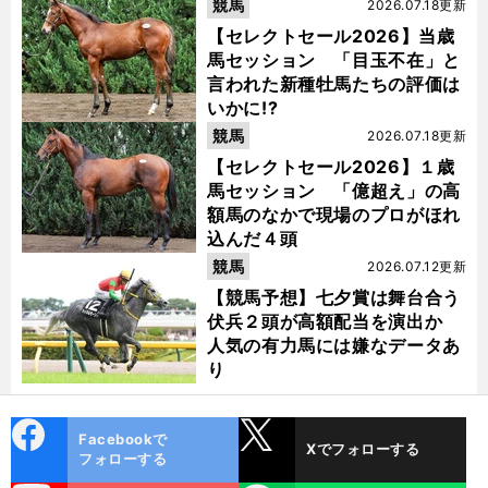
競馬
2026.07.18更新
【セレクトセール2026】当歳
馬セッション 「目玉不在」と
言われた新種牡馬たちの評価は
いかに!?
競馬
2026.07.18更新
【セレクトセール2026】１歳
馬セッション 「億超え」の高
額馬のなかで現場のプロがほれ
込んだ４頭
競馬
2026.07.12更新
【競馬予想】七夕賞は舞台合う
伏兵２頭が高額配当を演出か
人気の有力馬には嫌なデータあ
り
cebo
X
Facebookで
Xでフォローする
ok
フォローする