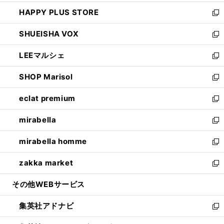
ン
ウ
し
HAPPY PLUS STORE
ド
ィ
い
新
ウ
ン
ウ
し
SHUEISHA VOX
で
ド
ィ
い
新
開
ウ
ン
ウ
し
LEEマルシェ
く
で
ド
ィ
い
新
開
ウ
ン
ウ
し
SHOP Marisol
く
で
ド
ィ
い
新
開
ウ
ン
ウ
し
eclat premium
く
で
ド
ィ
い
新
開
ウ
ン
ウ
し
mirabella
く
で
ド
ィ
い
新
開
ウ
ン
ウ
し
mirabella homme
く
で
ド
ィ
い
新
開
ウ
ン
ウ
し
zakka market
く
で
ド
ィ
い
新
開
ウ
ン
ウ
し
その他WEBサービス
く
で
ド
ィ
い
開
ウ
ン
ウ
集英社アドナビ
く
で
ド
ィ
新
開
ウ
ン
し