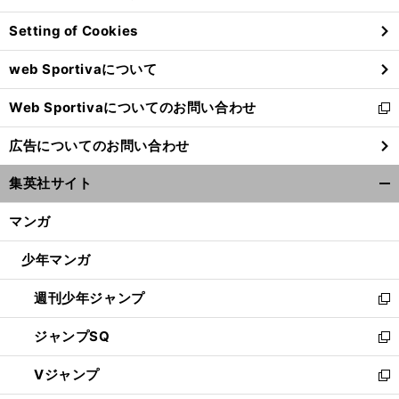
ン
Setting of Cookies
ド
ウ
web Sportivaについて
で
開
Web Sportivaについてのお問い合わせ
く
新
し
広告についてのお問い合わせ
い
ウ
集英社サイト
ィ
開
ン
く/
マンガ
ド
閉
ウ
じ
少年マンガ
で
る
開
週刊少年ジャンプ
く
新
し
ジャンプSQ
い
新
ウ
し
Vジャンプ
ィ
い
新
ン
ウ
し