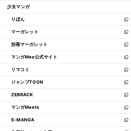
開
ウ
ン
ウ
し
少女マンガ
く
で
ド
ィ
い
開
ウ
ン
ウ
りぼん
く
で
ド
ィ
新
開
ウ
ン
し
マーガレット
く
で
ド
い
新
開
ウ
ウ
し
別冊マーガレット
く
で
ィ
い
新
開
ン
ウ
し
マンガMee公式サイト
く
ド
ィ
い
新
ウ
ン
ウ
し
リマコミ
で
ド
ィ
い
新
開
ウ
ン
ウ
し
ジャンプTOON
く
で
ド
ィ
い
新
開
ウ
ン
ウ
し
ZEBRACK
く
で
ド
ィ
い
新
開
ウ
ン
ウ
し
マンガMeets
く
で
ド
ィ
い
新
開
ウ
ン
ウ
し
S-MANGA
く
で
ド
ィ
い
新
開
ウ
ン
ウ
し