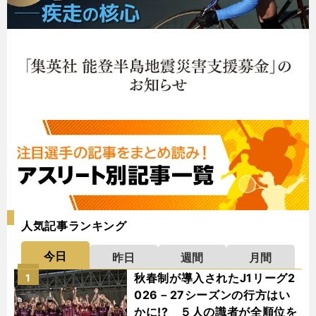
人気記事ランキング
今日
昨日
週間
月間
秋春制が導入されたJ1リーグ2
1
026－27シーズンの行方はい
かに!? ５人の識者が全順位を