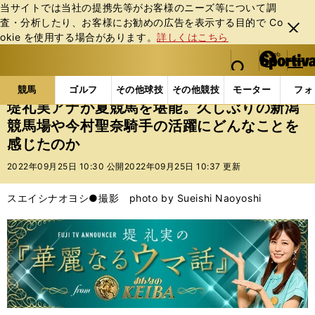
当サイトでは当社の提携先等がお客様のニーズ等について調
査・分析したり、お客様にお勧めの広告を表⽰する⽬的で Co
閉じ
okie を使⽤する場合があります。
詳しくはこちら
る
マイペ
web Sportiva (webスポルティーバ)
検索
メニュ
we
ー
競馬の記事一覧
競馬
堤礼実アナが夏競馬を堪能。
b
ジ
競馬
ゴルフ
その他球技
その他競技
モーター
フォ
ス
堤礼実アナが夏競馬を堪能。久しぶりの新潟
ポ
競馬場や今村聖奈騎手の活躍にどんなことを
ル
感じたのか
テ
ィ
2022年09月25日 10:30 公開
2022年09月25日 10:37 更新
ー
バ
スエイシナオヨシ●撮影 photo by Sueishi Naoyoshi