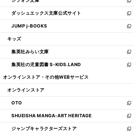
シフォン文庫
く
で
ィ
い
新
開
ン
ウ
し
ダッシュエックス文庫公式サイト
く
ド
ィ
い
新
ウ
ン
ウ
し
JUMP j-BOOKS
で
ド
ィ
い
新
開
ウ
ン
ウ
し
キッズ
く
で
ド
ィ
い
開
ウ
ン
ウ
集英社みらい文庫
く
で
ド
ィ
新
開
ウ
ン
し
集英社の児童図書 S-KIDS.LAND
く
で
ド
い
新
開
ウ
ウ
し
オンラインストア・
その他WEBサービス
く
で
ィ
い
開
ン
ウ
オンラインストア
く
ド
ィ
ウ
ン
OTO
で
ド
新
開
ウ
し
SHUEISHA MANGA-ART HERITAGE
く
で
い
新
開
ウ
し
ジャンプキャラクターズストア
く
ィ
い
新