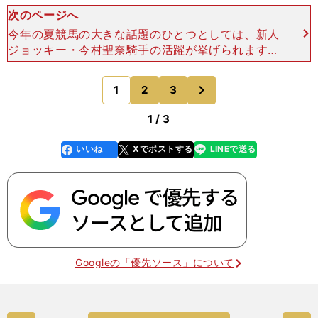
次のページへ
今年の夏競馬の大きな話題のひとつとしては、新人
ジョッキー・今村聖奈騎手の活躍が挙げられます。
すでに39勝（９月24日時点）を挙げているという
のも驚きですが、まだまだその勢いは衰える様子が
次
1
2
3
のページへ
見られませんか
1 / 3
いいね
Xでポストする
LINEで送る
line
faceboo
x
k
Googleの「優先ソース」について