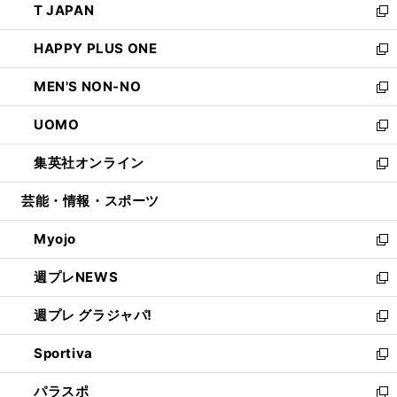
T JAPAN
く
で
ド
ィ
い
新
開
ウ
ン
ウ
し
HAPPY PLUS ONE
く
で
ド
ィ
い
新
開
ウ
ン
ウ
し
MEN'S NON-NO
く
で
ド
ィ
い
新
開
ウ
ン
ウ
し
UOMO
く
で
ド
ィ
い
新
開
ウ
ン
ウ
し
集英社オンライン
く
で
ド
ィ
い
新
開
ウ
ン
ウ
し
芸能・情報・スポーツ
く
で
ド
ィ
い
開
ウ
ン
ウ
Myojo
く
で
ド
ィ
新
開
ウ
ン
し
週プレNEWS
く
で
ド
い
新
開
ウ
ウ
し
週プレ グラジャパ!
く
で
ィ
い
新
開
ン
ウ
し
Sportiva
く
ド
ィ
い
新
ウ
ン
ウ
し
パラスポ
で
ド
ィ
い
新