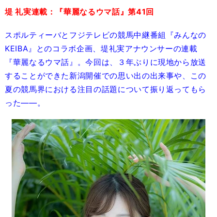
堤 礼実連載：『華麗なるウマ話』第41回
スポルティーバとフジテレビの競馬中継番組『みんなの
KEIBA』とのコラボ企画、堤礼実アナウンサーの連載
『華麗なるウマ話』。今回は、３年ぶりに現地から放送
することができた新潟開催での思い出の出来事や、この
夏の競馬界における注目の話題について振り返ってもら
った――。