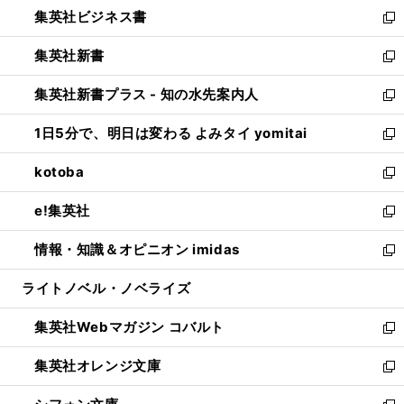
し
集英社ビジネス書
く
で
ド
い
新
開
ウ
ウ
し
集英社新書
く
で
ィ
い
新
開
ン
ウ
し
集英社新書プラス - 知の水先案内人
く
ド
ィ
い
新
ウ
ン
ウ
し
1日5分で、明日は変わる よみタイ yomitai
で
ド
ィ
い
新
開
ウ
ン
ウ
し
kotoba
く
で
ド
ィ
い
新
開
ウ
ン
ウ
し
e!集英社
く
で
ド
ィ
い
新
開
ウ
ン
ウ
し
情報・知識＆オピニオン imidas
く
で
ド
ィ
い
新
開
ウ
ン
ウ
し
ライトノベル・ノベライズ
く
で
ド
ィ
い
開
ウ
ン
ウ
集英社Webマガジン コバルト
く
で
ド
ィ
新
開
ウ
ン
し
集英社オレンジ文庫
く
で
ド
い
新
開
ウ
ウ
し