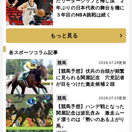
たリーダーシップと悔し涙 ２
年ぶりの日本代表の舞台を糧に
３年目のNBA挑戦は続く
もっと見る
各スポーツコラム記事
競馬
2026.07.26更新
【競馬予想】伏兵の台頭が頻繁
に見られる関屋記念 穴党記者
が目をつけた激走候補２頭
競馬
2026.07.25更新
【競馬予想】ハンデ戦となった
関屋記念は波乱含み 激走ムー
ド漂うのは「勢いのある上がり
馬」