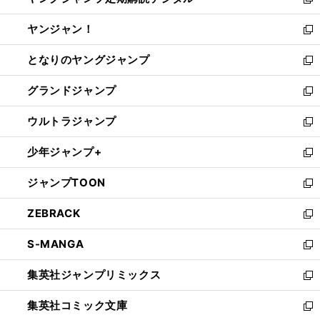
い
新
開
ウ
ウ
し
ヤンジャン！
く
で
ィ
い
新
開
ン
ウ
し
となりのヤングジャンプ
く
ド
ィ
い
新
ウ
ン
ウ
し
グランドジャンプ
で
ド
ィ
い
新
開
ウ
ン
ウ
し
ウルトラジャンプ
く
で
ド
ィ
い
新
開
ウ
ン
ウ
し
少年ジャンプ+
く
で
ド
ィ
い
新
開
ウ
ン
ウ
し
ジャンプTOON
く
で
ド
ィ
い
新
開
ウ
ン
ウ
し
ZEBRACK
く
で
ド
ィ
い
新
開
ウ
ン
ウ
し
S-MANGA
く
で
ド
ィ
い
新
開
ウ
ン
ウ
し
集英社ジャンプリミックス
く
で
ド
ィ
い
新
開
ウ
ン
ウ
し
集英社コミック文庫
く
で
ド
ィ
い
新