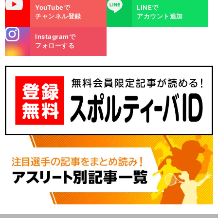
uTube
LINE
YouTubeで
LINEで
チャンネル登録
アカウント追加
stagra
Instagramで
m
フォローする
、
い
」
前
へ