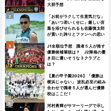
大胆予想
「お前がラクして生意気だな」
2
「あいつ若いくせに」厳しい言
葉を浴びせられるも佐藤慎太郎
が貫いた誇りとファンへの思い
J1全順位予想 識者５人が推す
3
優勝候補筆頭は？ J2降格の憂
き目に遭いそうな３クラブと
は？
4
【夏の甲子園2026】「優勝は
横浜じゃない」 波乱必至の組み
合わせで識者５人が選んだ優勝
校はここだ！
5
河村勇輝がサマーリーグで示し