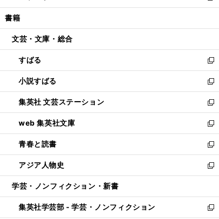
開
ウ
ン
ウ
し
書籍
く
で
ド
ィ
い
開
ウ
ン
ウ
文芸・文庫・総合
く
で
ド
ィ
開
ウ
ン
すばる
く
で
ド
新
開
ウ
し
小説すばる
く
で
い
新
開
ウ
し
集英社 文芸ステーション
く
ィ
い
新
ン
ウ
し
web 集英社文庫
ド
ィ
い
新
ウ
ン
ウ
し
青春と読書
で
ド
ィ
い
新
開
ウ
ン
ウ
し
アジア人物史
く
で
ド
ィ
い
新
開
ウ
ン
ウ
し
学芸・ノンフィクション・新書
く
で
ド
ィ
い
開
ウ
ン
ウ
集英社学芸部 - 学芸・ノンフィクション
く
で
ド
ィ
新
開
ウ
ン