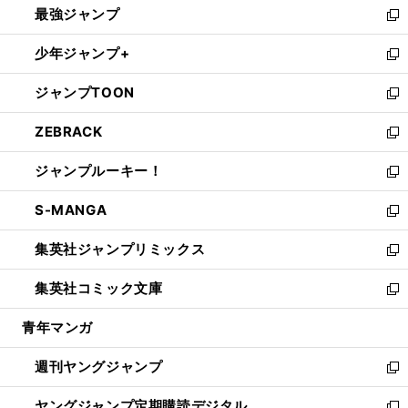
最強ジャンプ
ド
ィ
い
新
ウ
ン
ウ
し
少年ジャンプ+
で
ド
ィ
い
新
開
ウ
ン
ウ
し
ジャンプTOON
く
で
ド
ィ
い
新
開
ウ
ン
ウ
し
ZEBRACK
く
で
ド
ィ
い
新
開
ウ
ン
ウ
し
ジャンプルーキー！
く
で
ド
ィ
い
新
開
ウ
ン
ウ
し
S-MANGA
く
で
ド
ィ
い
新
開
ウ
ン
ウ
し
集英社ジャンプリミックス
く
で
ド
ィ
い
新
開
ウ
ン
ウ
し
集英社コミック文庫
く
で
ド
ィ
い
新
開
ウ
ン
ウ
し
青年マンガ
く
で
ド
ィ
い
開
ウ
ン
ウ
週刊ヤングジャンプ
く
で
ド
ィ
新
開
ウ
ン
し
ヤングジャンプ定期購読デジタル
く
で
ド