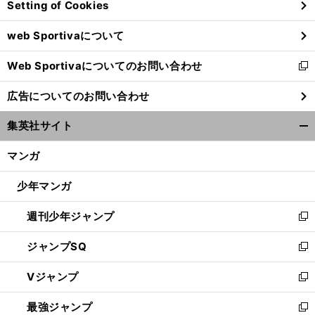
Setting of Cookies
ド
ウ
web Sportivaについて
で
開
Web Sportivaについてのお問い合わせ
く
新
し
広告についてのお問い合わせ
い
ウ
集英社サイト
ィ
開
ン
く/
マンガ
ド
閉
ウ
じ
少年マンガ
で
る
開
週刊少年ジャンプ
く
新
し
ジャンプSQ
い
新
ウ
し
Vジャンプ
ィ
い
新
ン
ウ
し
最強ジャンプ
ド
ィ
い
新