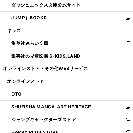
ダッシュエックス文庫公式サイト
く
ド
ィ
い
新
ウ
ン
ウ
し
JUMP j-BOOKS
で
ド
ィ
い
新
開
ウ
ン
ウ
し
キッズ
く
で
ド
ィ
い
開
ウ
ン
ウ
集英社みらい文庫
く
で
ド
ィ
新
開
ウ
ン
し
集英社の児童図書 S-KIDS.LAND
く
で
ド
い
新
開
ウ
ウ
し
オンラインストア・
その他WEBサービス
く
で
ィ
い
開
ン
ウ
オンラインストア
く
ド
ィ
ウ
ン
OTO
で
ド
新
開
ウ
し
SHUEISHA MANGA-ART HERITAGE
く
で
い
新
開
ウ
し
ジャンプキャラクターズストア
く
ィ
い
新
ン
ウ
し
HAPPY PLUS STORE
ド
ィ