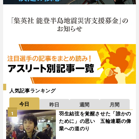
人気記事ランキング
今日
昨日
週間
月間
羽生結弦を覚醒させた「誰かの
1
ために」の思い 五輪連覇の偉
業への道のり