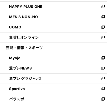
開
ウ
ン
ウ
し
HAPPY PLUS ONE
く
で
ド
ィ
い
新
開
ウ
ン
ウ
し
MEN'S NON-NO
く
で
ド
ィ
い
新
開
ウ
ン
ウ
し
UOMO
く
で
ド
ィ
い
新
開
ウ
ン
ウ
し
集英社オンライン
く
で
ド
ィ
い
新
開
ウ
ン
ウ
し
芸能・情報・スポーツ
く
で
ド
ィ
い
開
ウ
ン
ウ
Myojo
く
で
ド
ィ
新
開
ウ
ン
し
週プレNEWS
く
で
ド
い
新
開
ウ
ウ
し
週プレ グラジャパ!
く
で
ィ
い
新
開
ン
ウ
し
Sportiva
く
ド
ィ
い
新
ウ
ン
ウ
し
パラスポ
で
ド
ィ
い
新
開
ウ
ン
ウ
し