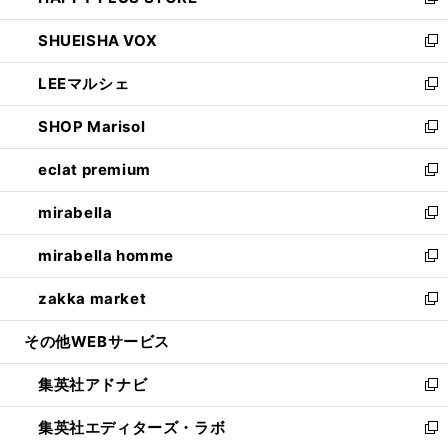
い
新
ウ
ン
ウ
し
SHUEISHA VOX
で
ド
ィ
い
新
開
ウ
ン
ウ
し
LEEマルシェ
く
で
ド
ィ
い
新
開
ウ
ン
ウ
し
SHOP Marisol
く
で
ド
ィ
い
新
開
ウ
ン
ウ
し
eclat premium
く
で
ド
ィ
い
新
開
ウ
ン
ウ
し
mirabella
く
で
ド
ィ
い
新
開
ウ
ン
ウ
し
mirabella homme
く
で
ド
ィ
い
新
開
ウ
ン
ウ
し
zakka market
く
で
ド
ィ
い
新
開
ウ
ン
ウ
し
その他WEBサービス
く
で
ド
ィ
い
開
ウ
ン
ウ
集英社アドナビ
く
で
ド
ィ
新
開
ウ
ン
し
集英社エディターズ・ラボ
く
で
ド
い
新