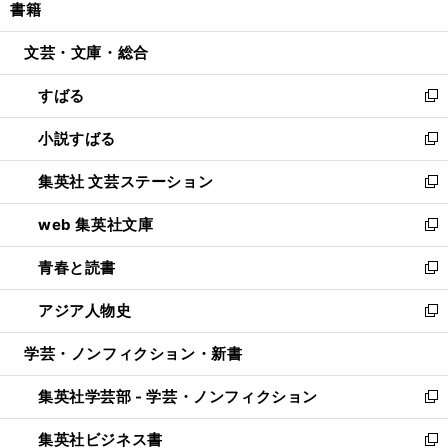
書籍
く
で
ド
ィ
い
開
ウ
ン
ウ
文芸・文庫・総合
く
で
ド
ィ
開
ウ
ン
すばる
く
で
ド
新
開
ウ
し
小説すばる
く
で
い
新
開
ウ
し
集英社 文芸ステーション
く
ィ
い
新
ン
ウ
し
web 集英社文庫
ド
ィ
い
新
ウ
ン
ウ
し
青春と読書
で
ド
ィ
い
新
開
ウ
ン
ウ
し
アジア人物史
く
で
ド
ィ
い
新
開
ウ
ン
ウ
し
学芸・ノンフィクション・新書
く
で
ド
ィ
い
開
ウ
ン
ウ
集英社学芸部 - 学芸・ノンフィクション
く
で
ド
ィ
新
開
ウ
ン
し
集英社ビジネス書
く
で
ド
い
新