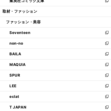
集英社コミック文庫
く
で
ド
ィ
い
新
開
ウ
ン
ウ
し
取材・ファッション
く
で
ド
ィ
い
開
ウ
ン
ウ
ファッション・美容
く
で
ド
ィ
開
ウ
ン
Seventeen
く
で
ド
新
開
ウ
し
non-no
く
で
い
新
開
ウ
し
BAILA
く
ィ
い
新
ン
ウ
し
MAQUIA
ド
ィ
い
新
ウ
ン
ウ
し
SPUR
で
ド
ィ
い
新
開
ウ
ン
ウ
し
LEE
く
で
ド
ィ
い
新
開
ウ
ン
ウ
し
eclat
く
で
ド
ィ
い
新
開
ウ
ン
ウ
し
T JAPAN
く
で
ド
ィ
い
新