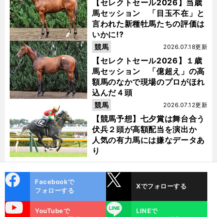
【セレクトセール2026】当歳
馬セッション 「目玉不在」と
言われた新種牡馬たちの評価は
いかに!?
競馬
2026.07.18更新
【セレクトセール2026】１歳
馬セッション 「億超え」の高
額馬のなかで現場のプロがほれ
込んだ４頭
競馬
2026.07.12更新
【競馬予想】七夕賞は舞台合う
伏兵２頭が高額配当を演出か
人気の有力馬には嫌なデータあ
り
cebo
X
Facebookで
Xでフォローする
ok
フォローする
uTube
LINE
YouTubeで
LINEで