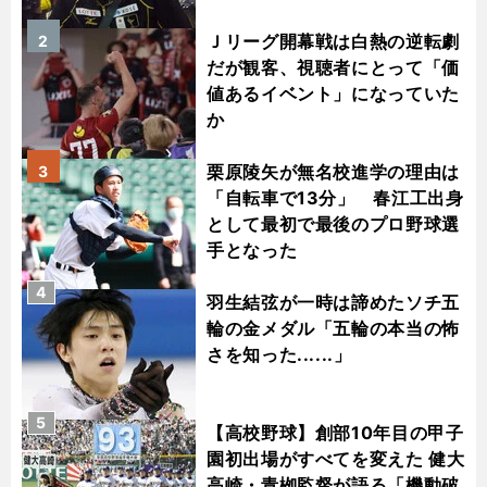
Ｊリーグ開幕戦は白熱の逆転劇
2
だが観客、視聴者にとって「価
値あるイベント」になっていた
か
栗原陵矢が無名校進学の理由は
3
「自転車で13分」 春江工出身
として最初で最後のプロ野球選
手となった
4
羽生結弦が一時は諦めたソチ五
輪の金メダル「五輪の本当の怖
さを知った......」
5
【高校野球】創部10年目の甲子
園初出場がすべてを変えた 健大
高崎・青栁監督が語る「機動破