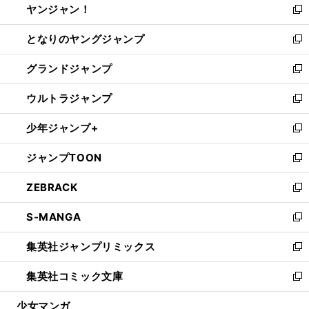
ヤンジャン！
く
で
ィ
い
新
開
ン
ウ
し
となりのヤングジャンプ
く
ド
ィ
い
新
ウ
ン
ウ
し
グランドジャンプ
で
ド
ィ
い
新
開
ウ
ン
ウ
し
ウルトラジャンプ
く
で
ド
ィ
い
新
開
ウ
ン
ウ
し
少年ジャンプ+
く
で
ド
ィ
い
新
開
ウ
ン
ウ
し
ジャンプTOON
く
で
ド
ィ
い
新
開
ウ
ン
ウ
し
ZEBRACK
く
で
ド
ィ
い
新
開
ウ
ン
ウ
し
S-MANGA
く
で
ド
ィ
い
新
開
ウ
ン
ウ
し
集英社ジャンプリミックス
く
で
ド
ィ
い
新
開
ウ
ン
ウ
し
集英社コミック文庫
く
で
ド
ィ
い
新
開
ウ
ン
ウ
し
少女マンガ
く
で
ド
ィ
い