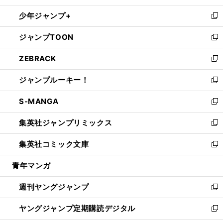
ウ
ン
ウ
し
少年ジャンプ+
で
ド
ィ
い
新
開
ウ
ン
ウ
し
ジャンプTOON
く
で
ド
ィ
い
新
開
ウ
ン
ウ
し
ZEBRACK
く
で
ド
ィ
い
新
開
ウ
ン
ウ
し
ジャンプルーキー！
く
で
ド
ィ
い
新
開
ウ
ン
ウ
し
S-MANGA
く
で
ド
ィ
い
新
開
ウ
ン
ウ
し
集英社ジャンプリミックス
く
で
ド
ィ
い
新
開
ウ
ン
ウ
し
集英社コミック文庫
く
で
ド
ィ
い
新
開
ウ
ン
ウ
し
青年マンガ
く
で
ド
ィ
い
開
ウ
ン
ウ
週刊ヤングジャンプ
く
で
ド
ィ
新
開
ウ
ン
し
ヤングジャンプ定期購読デジタル
く
で
ド
い
新
開
ウ
ウ
し