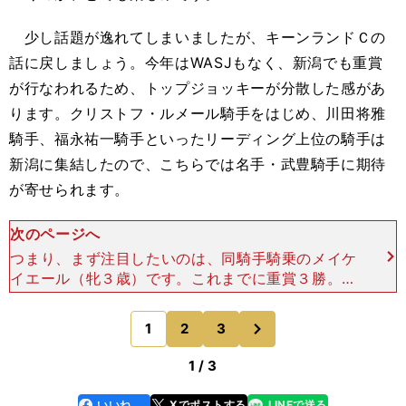
少し話題が逸れてしまいましたが、キーンランドＣの
話に戻しましょう。今年はWASJもなく、新潟でも重賞
が行なわれるため、トップジョッキーが分散した感があ
ります。クリストフ・ルメール騎手をはじめ、川田将雅
騎手、福永祐一騎手といったリーディング上位の騎手は
新潟に集結したので、こちらでは名手・武豊騎手に期待
が寄せられます。
次のページへ
つまり、まず注目したいのは、同騎手騎乗のメイケ
イエール（牝３歳）です。これまでに重賞３勝。２
歳時のＧＩ阪神ジュベナイルフィリーズ（阪神・芝
1600ｍ）では４着と奮闘しています。 同レース
次
1
2
3
のページへ
では、先週の
1 / 3
いいね
Xでポストする
LINEで送る
line
faceboo
x