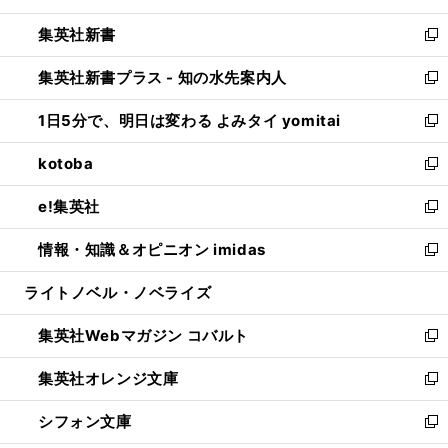
開
ウ
ウ
し
集英社新書
く
で
ィ
い
新
開
ン
ウ
し
集英社新書プラス - 知の水先案内人
く
ド
ィ
い
新
ウ
ン
ウ
し
1日5分で、明日は変わる よみタイ yomitai
で
ド
ィ
い
新
開
ウ
ン
ウ
し
kotoba
く
で
ド
ィ
い
新
開
ウ
ン
ウ
し
e!集英社
く
で
ド
ィ
い
新
開
ウ
ン
ウ
し
情報・知識＆オピニオン imidas
く
で
ド
ィ
い
新
開
ウ
ン
ウ
し
ライトノベル・ノベライズ
く
で
ド
ィ
い
開
ウ
ン
ウ
集英社Webマガジン コバルト
く
で
ド
ィ
新
開
ウ
ン
し
集英社オレンジ文庫
く
で
ド
い
新
開
ウ
ウ
し
シフォン文庫
く
で
ィ
い
新
開
ン
ウ
し