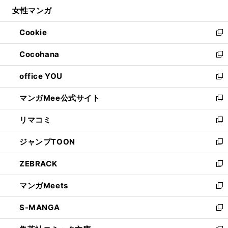
ン
ウ
し
女性マンガ
く
で
ド
ィ
い
開
ウ
ン
ウ
Cookie
く
で
ド
ィ
新
開
ウ
ン
し
Cocohana
く
で
ド
い
新
開
ウ
ウ
し
office YOU
く
で
ィ
い
新
開
ン
ウ
し
マンガMee公式サイト
く
ド
ィ
い
新
ウ
ン
ウ
し
リマコミ
で
ド
ィ
い
新
開
ウ
ン
ウ
し
ジャンプTOON
く
で
ド
ィ
い
新
開
ウ
ン
ウ
し
ZEBRACK
く
で
ド
ィ
い
新
開
ウ
ン
ウ
し
マンガMeets
く
で
ド
ィ
い
新
開
ウ
ン
ウ
し
S-MANGA
く
で
ド
ィ
い
新
開
ウ
ン
ウ
し