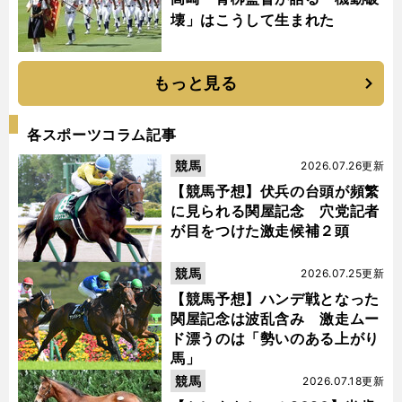
壊」はこうして生まれた
もっと見る
各スポーツコラム記事
競馬
2026.07.26更新
【競馬予想】伏兵の台頭が頻繁
に見られる関屋記念 穴党記者
が目をつけた激走候補２頭
競馬
2026.07.25更新
【競馬予想】ハンデ戦となった
関屋記念は波乱含み 激走ムー
ド漂うのは「勢いのある上がり
馬」
競馬
2026.07.18更新