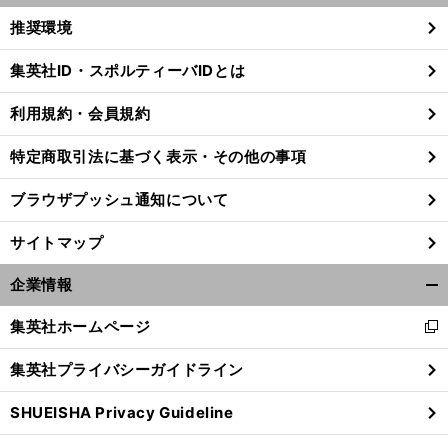
く/
推奨環境
閉
じ
集英社ID・スポルティーバIDとは
る
利用規約・会員規約
。
前
へ
特定商取引法に基づく表示・その他の事項
ブラウザプッシュ通知について
サイトマップ
企業情報
開
く/
集英社ホームページ
新
閉
し
じ
集英社プライバシーガイドライン
い
る
ウ
SHUEISHA Privacy Guideline
ィ
ン