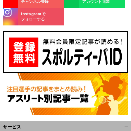
チャンネル登録
アカウント追加
stagra
Instagramで
m
フォローする
サービス
開