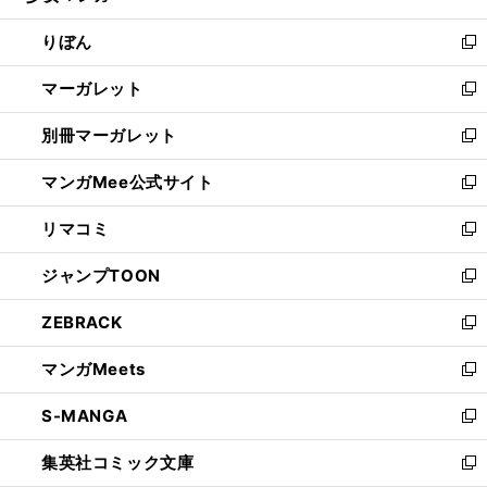
開
ウ
ン
ウ
りぼん
く
で
ド
ィ
新
開
ウ
ン
し
マーガレット
く
で
ド
い
新
開
ウ
ウ
し
別冊マーガレット
く
で
ィ
い
新
開
ン
ウ
し
マンガMee公式サイト
く
ド
ィ
い
新
ウ
ン
ウ
し
リマコミ
で
ド
ィ
い
新
開
ウ
ン
ウ
し
ジャンプTOON
く
で
ド
ィ
い
新
開
ウ
ン
ウ
し
ZEBRACK
く
で
ド
ィ
い
新
開
ウ
ン
ウ
し
マンガMeets
く
で
ド
ィ
い
新
開
ウ
ン
ウ
し
S-MANGA
く
で
ド
ィ
い
新
開
ウ
ン
ウ
し
集英社コミック文庫
く
で
ド
ィ
い
新
開
ウ