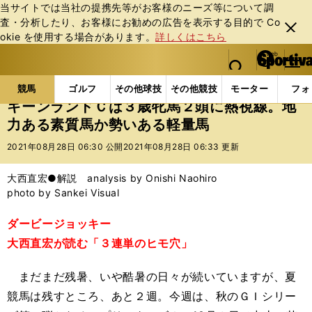
当サイトでは当社の提携先等がお客様のニーズ等について調
査・分析したり、お客様にお勧めの広告を表⽰する⽬的で Co
閉じ
okie を使⽤する場合があります。
詳しくはこちら
る
マイペ
web Sportiva (webスポルティーバ)
検索
メニュ
we
ー
競馬の記事一覧
競馬
キーンランドＣは３歳牝馬２
b
ジ
競馬
ゴルフ
その他球技
その他競技
モーター
フォ
ス
キーンランドＣは３歳牝馬２頭に熱視線。地
ポ
力ある素質馬か勢いある軽量馬
ル
テ
2021年08月28日 06:30 公開
2021年08月28日 06:33 更新
ィ
ー
大西直宏●解説 analysis by Onishi Naohiro
バ
photo by Sankei Visual
ダービージョッキー
大西直宏が読む「３連単のヒモ穴」
まだまだ残暑、いや酷暑の日々が続いていますが、夏
競馬は残すところ、あと２週。今週は、秋のＧＩシリー