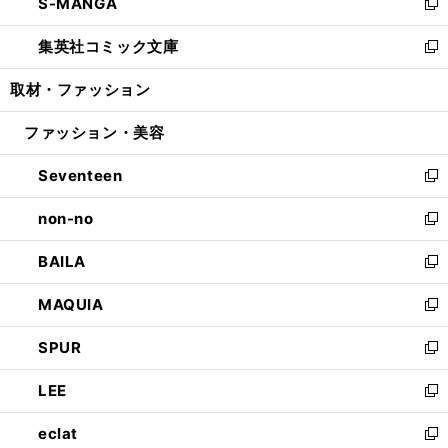
S-MANGA
く
で
ド
ィ
い
新
開
ウ
ン
ウ
し
集英社コミック文庫
く
で
ド
ィ
い
新
開
ウ
ン
ウ
し
取材・ファッション
く
で
ド
ィ
い
開
ウ
ン
ウ
ファッション・美容
く
で
ド
ィ
開
ウ
ン
Seventeen
く
で
ド
新
開
ウ
し
non-no
く
で
い
新
開
ウ
し
BAILA
く
ィ
い
新
ン
ウ
し
MAQUIA
ド
ィ
い
新
ウ
ン
ウ
し
SPUR
で
ド
ィ
い
新
開
ウ
ン
ウ
し
LEE
く
で
ド
ィ
い
新
開
ウ
ン
ウ
し
eclat
く
で
ド
ィ
い
新