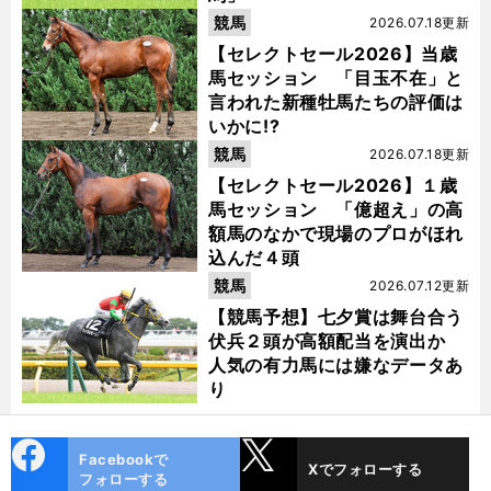
競馬
2026.07.18更新
【セレクトセール2026】当歳
馬セッション 「目玉不在」と
言われた新種牡馬たちの評価は
いかに!?
競馬
2026.07.18更新
【セレクトセール2026】１歳
馬セッション 「億超え」の高
額馬のなかで現場のプロがほれ
込んだ４頭
競馬
2026.07.12更新
【競馬予想】七夕賞は舞台合う
伏兵２頭が高額配当を演出か
人気の有力馬には嫌なデータあ
り
cebo
X
Facebookで
Xでフォローする
ok
フォローする