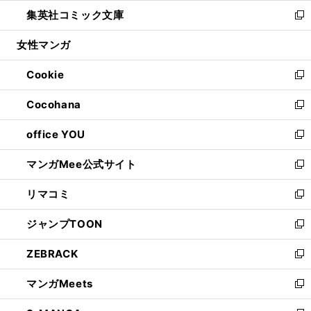
ウ
ン
ウ
し
集英社コミック文庫
く
で
ド
ィ
い
新
開
ウ
ン
ウ
し
女性マンガ
く
で
ド
ィ
い
開
ウ
ン
ウ
Cookie
く
で
ド
ィ
新
開
ウ
ン
し
Cocohana
く
で
ド
い
新
開
ウ
ウ
し
office YOU
く
で
ィ
い
新
開
ン
ウ
し
マンガMee公式サイト
く
ド
ィ
い
新
ウ
ン
ウ
し
リマコミ
で
ド
ィ
い
新
開
ウ
ン
ウ
し
ジャンプTOON
く
で
ド
ィ
い
新
開
ウ
ン
ウ
し
ZEBRACK
く
で
ド
ィ
い
新
開
ウ
ン
ウ
し
マンガMeets
く
で
ド
ィ
い
新
開
ウ
ン
ウ
し