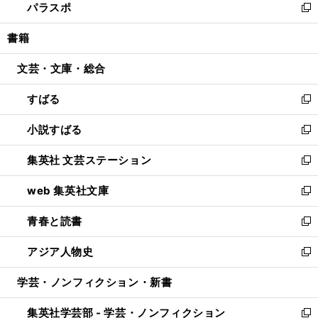
パラスポ
で
ド
ィ
い
新
開
ウ
ン
ウ
し
書籍
く
で
ド
ィ
い
開
ウ
ン
ウ
文芸・文庫・総合
く
で
ド
ィ
開
ウ
ン
すばる
く
で
ド
新
開
ウ
し
小説すばる
く
で
い
新
開
ウ
し
集英社 文芸ステーション
く
ィ
い
新
ン
ウ
し
web 集英社文庫
ド
ィ
い
新
ウ
ン
ウ
し
青春と読書
で
ド
ィ
い
新
開
ウ
ン
ウ
し
アジア人物史
く
で
ド
ィ
い
新
開
ウ
ン
ウ
し
学芸・ノンフィクション・新書
く
で
ド
ィ
い
開
ウ
ン
ウ
集英社学芸部 - 学芸・ノンフィクション
く
で
ド
ィ
新