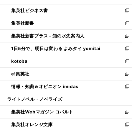
開
ウ
ン
し
集英社ビジネス書
く
で
ド
い
新
開
ウ
ウ
し
集英社新書
く
で
ィ
い
新
開
ン
ウ
し
集英社新書プラス - 知の水先案内人
く
ド
ィ
い
新
ウ
ン
ウ
し
1日5分で、明日は変わる よみタイ yomitai
で
ド
ィ
い
新
開
ウ
ン
ウ
し
kotoba
く
で
ド
ィ
い
新
開
ウ
ン
ウ
し
e!集英社
く
で
ド
ィ
い
新
開
ウ
ン
ウ
し
情報・知識＆オピニオン imidas
く
で
ド
ィ
い
新
開
ウ
ン
ウ
し
ライトノベル・ノベライズ
く
で
ド
ィ
い
開
ウ
ン
ウ
集英社Webマガジン コバルト
く
で
ド
ィ
新
開
ウ
ン
し
集英社オレンジ文庫
く
で
ド
い
新
開
ウ
ウ
し