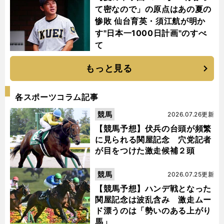
て密なので」の原点はあの夏の
惨敗 仙台育英・須江航が明か
す"日本一1000日計画"のすべ
て
もっと見る
各スポーツコラム記事
競馬
2026.07.26更新
【競馬予想】伏兵の台頭が頻繁
に見られる関屋記念 穴党記者
が目をつけた激走候補２頭
競馬
2026.07.25更新
【競馬予想】ハンデ戦となった
関屋記念は波乱含み 激走ムー
ド漂うのは「勢いのある上がり
馬」