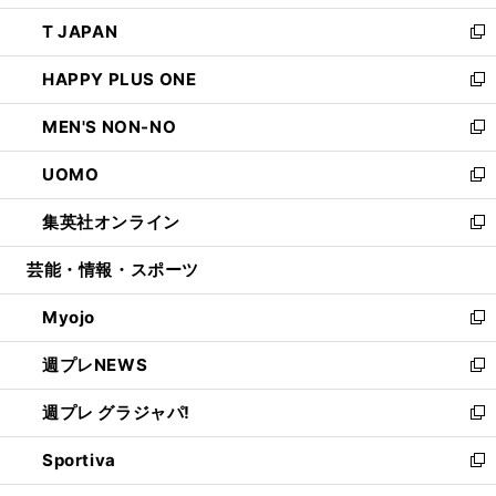
開
ウ
ン
ウ
し
T JAPAN
く
で
ド
ィ
い
新
開
ウ
ン
ウ
し
HAPPY PLUS ONE
く
で
ド
ィ
い
新
開
ウ
ン
ウ
し
MEN'S NON-NO
く
で
ド
ィ
い
新
開
ウ
ン
ウ
し
UOMO
く
で
ド
ィ
い
新
開
ウ
ン
ウ
し
集英社オンライン
く
で
ド
ィ
い
新
開
ウ
ン
ウ
し
芸能・情報・スポーツ
く
で
ド
ィ
い
開
ウ
ン
ウ
Myojo
く
で
ド
ィ
新
開
ウ
ン
し
週プレNEWS
く
で
ド
い
新
開
ウ
ウ
し
週プレ グラジャパ!
く
で
ィ
い
新
開
ン
ウ
し
Sportiva
く
ド
ィ
い
新
ウ
ン
ウ
し