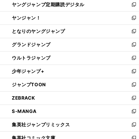
ヤングジャンプ定期購読デジタル
く
で
ド
い
新
開
ウ
ウ
し
ヤンジャン！
く
で
ィ
い
新
開
ン
ウ
し
となりのヤングジャンプ
く
ド
ィ
い
新
ウ
ン
ウ
し
グランドジャンプ
で
ド
ィ
い
新
開
ウ
ン
ウ
し
ウルトラジャンプ
く
で
ド
ィ
い
新
開
ウ
ン
ウ
し
少年ジャンプ+
く
で
ド
ィ
い
新
開
ウ
ン
ウ
し
ジャンプTOON
く
で
ド
ィ
い
新
開
ウ
ン
ウ
し
ZEBRACK
く
で
ド
ィ
い
新
開
ウ
ン
ウ
し
S-MANGA
く
で
ド
ィ
い
新
開
ウ
ン
ウ
し
集英社ジャンプリミックス
く
で
ド
ィ
い
新
開
ウ
ン
ウ
し
集英社コミック文庫
く
で
ド
ィ
い