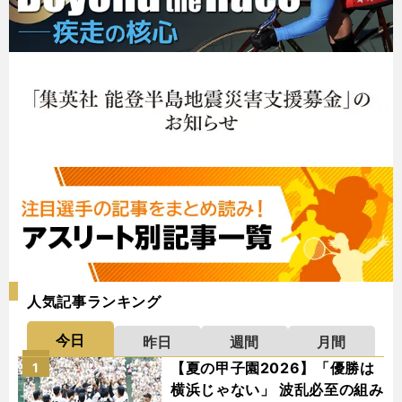
人気記事ランキング
今日
昨日
週間
月間
【夏の甲子園2026】「優勝は
1
横浜じゃない」 波乱必至の組み