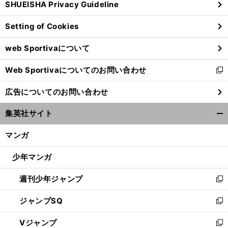
SHUEISHA Privacy Guideline
ィ
ン
Setting of Cookies
ド
ウ
web Sportivaについて
で
開
Web Sportivaについてのお問い合わせ
く
新
し
広告についてのお問い合わせ
い
ウ
集英社サイト
ィ
開
ン
く/
マンガ
ド
閉
ウ
じ
少年マンガ
で
る
開
週刊少年ジャンプ
く
新
し
ジャンプSQ
い
新
ウ
し
Vジャンプ
ィ
い
新