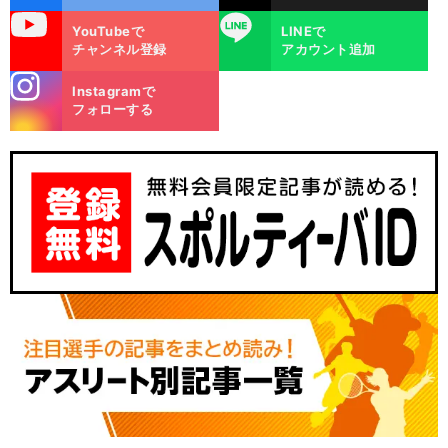
uTube
LINE
YouTubeで
LINEで
チャンネル登録
アカウント追加
stagra
Instagramで
m
フォローする