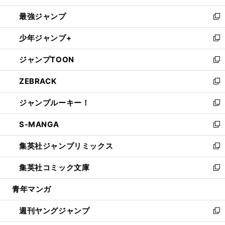
ン
ウ
し
最強ジャンプ
ド
ィ
い
新
ウ
ン
ウ
し
少年ジャンプ+
で
ド
ィ
い
新
開
ウ
ン
ウ
し
ジャンプTOON
く
で
ド
ィ
い
新
開
ウ
ン
ウ
し
ZEBRACK
く
で
ド
ィ
い
新
開
ウ
ン
ウ
し
ジャンプルーキー！
く
で
ド
ィ
い
新
開
ウ
ン
ウ
し
S-MANGA
く
で
ド
ィ
い
新
開
ウ
ン
ウ
し
集英社ジャンプリミックス
く
で
ド
ィ
い
新
開
ウ
ン
ウ
し
集英社コミック文庫
く
で
ド
ィ
い
新
開
ウ
ン
ウ
し
青年マンガ
く
で
ド
ィ
い
開
ウ
ン
ウ
週刊ヤングジャンプ
く
で
ド
ィ
新
開
ウ
ン
し