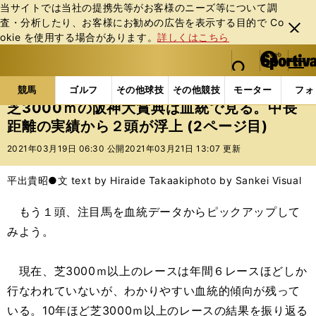
当サイトでは当社の提携先等がお客様のニーズ等について調
査・分析したり、お客様にお勧めの広告を表⽰する⽬的で Co
閉じ
okie を使⽤する場合があります。
詳しくはこちら
る
マイペ
web Sportiva (webスポルティーバ)
検索
メニュ
we
ー
競馬の記事一覧
競馬
芝3000ｍの阪神大賞典は血
b
ジ
競馬
ゴルフ
その他球技
その他競技
モーター
フォ
ス
芝3000ｍの阪神大賞典は血統で見る。中長
ポ
距離の実績から２頭が浮上 (2ページ目)
ル
テ
2021年03月19日 06:30 公開
2021年03月21日 13:07 更新
ィ
ー
平出貴昭●文 text by Hiraide Takaaki
photo by Sankei Visual
バ
もう１頭、注目馬を血統データからピックアップして
みよう。
現在、芝3000ｍ以上のレースは年間６レースほどしか
行なわれていないが、わかりやすい血統的傾向が残って
いる。10年ほど芝3000ｍ以上のレースの結果を振り返る