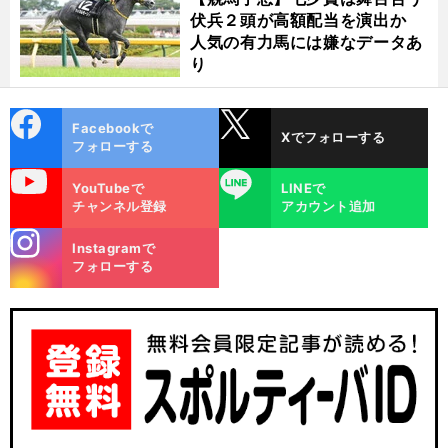
伏兵２頭が高額配当を演出か
人気の有力馬には嫌なデータあ
り
cebo
X
Facebookで
Xでフォローする
ok
フォローする
uTube
LINE
YouTubeで
LINEで
チャンネル登録
アカウント追加
stagra
Instagramで
m
フォローする