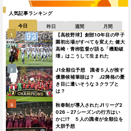
人気記事ランキング
今日
昨日
週間
月間
【高校野球】創部10年目の甲子
1
園初出場がすべてを変えた 健大
高崎・青栁監督が語る「機動破
壊」はこうして生まれた
J1全順位予想 識者５人が推す
2
優勝候補筆頭は？ J2降格の憂
き目に遭いそうな３クラブと
は？
秋春制が導入されたJ1リーグ2
3
026－27シーズンの行方はい
かに!? ５人の識者が全順位を
大胆予想