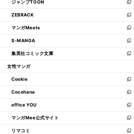
ジャンプTOON
く
で
ド
ィ
い
新
開
ウ
ン
ウ
し
ZEBRACK
く
で
ド
ィ
い
新
開
ウ
ン
ウ
し
マンガMeets
く
で
ド
ィ
い
新
開
ウ
ン
ウ
し
S-MANGA
く
で
ド
ィ
い
新
開
ウ
ン
ウ
し
集英社コミック文庫
く
で
ド
ィ
い
新
開
ウ
ン
ウ
し
女性マンガ
く
で
ド
ィ
い
開
ウ
ン
ウ
Cookie
く
で
ド
ィ
新
開
ウ
ン
し
Cocohana
く
で
ド
い
新
開
ウ
ウ
し
office YOU
く
で
ィ
い
新
開
ン
ウ
し
マンガMee公式サイト
く
ド
ィ
い
新
ウ
ン
ウ
し
リマコミ
で
ド
ィ
い
新