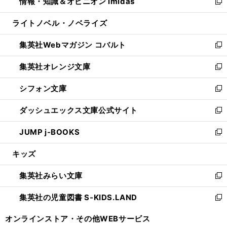
情報・知識＆オピニオン imidas
く
で
ド
ィ
い
新
開
ウ
ン
ウ
し
ライトノベル・ノベライズ
く
で
ド
ィ
い
開
ウ
ン
ウ
集英社Webマガジン コバルト
く
で
ド
ィ
新
開
ウ
ン
し
集英社オレンジ文庫
く
で
ド
い
新
開
ウ
ウ
し
シフォン文庫
く
で
ィ
い
新
開
ン
ウ
し
ダッシュエックス文庫公式サイト
く
ド
ィ
い
新
ウ
ン
ウ
し
JUMP j-BOOKS
で
ド
ィ
い
新
開
ウ
ン
ウ
し
キッズ
く
で
ド
ィ
い
開
ウ
ン
ウ
集英社みらい文庫
く
で
ド
ィ
新
開
ウ
ン
し
集英社の児童図書 S-KIDS.LAND
く
で
ド
い
新
開
ウ
ウ
し
オンラインストア・
その他WEBサービス
く
で
ィ
い