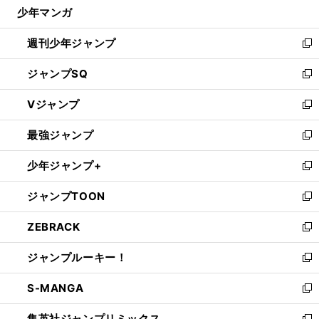
じ
少年マンガ
で
る
開
週刊少年ジャンプ
く
新
し
ジャンプSQ
い
新
ウ
し
Vジャンプ
ィ
い
新
ン
ウ
し
最強ジャンプ
ド
ィ
い
新
ウ
ン
ウ
し
少年ジャンプ+
で
ド
ィ
い
新
開
ウ
ン
ウ
し
ジャンプTOON
く
で
ド
ィ
い
新
開
ウ
ン
ウ
し
ZEBRACK
く
で
ド
ィ
い
新
開
ウ
ン
ウ
し
ジャンプルーキー！
く
で
ド
ィ
い
新
開
ウ
ン
ウ
し
S-MANGA
く
で
ド
ィ
い
新
開
ウ
ン
ウ
し
集英社ジャンプリミックス
く
で