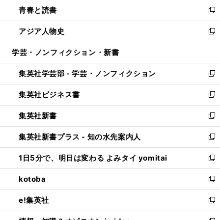
ン
ウ
し
青春と読書
で
ド
ィ
い
新
開
ウ
ン
ウ
し
アジア人物史
く
で
ド
ィ
い
新
開
ウ
ン
ウ
し
学芸・ノンフィクション・新書
く
で
ド
ィ
い
開
ウ
ン
ウ
集英社学芸部 - 学芸・ノンフィクション
く
で
ド
ィ
新
開
ウ
ン
し
集英社ビジネス書
く
で
ド
い
新
開
ウ
ウ
し
集英社新書
く
で
ィ
い
新
開
ン
ウ
し
集英社新書プラス - 知の水先案内人
く
ド
ィ
い
新
ウ
ン
ウ
し
1日5分で、明日は変わる よみタイ yomitai
で
ド
ィ
い
新
開
ウ
ン
ウ
し
kotoba
く
で
ド
ィ
い
新
開
ウ
ン
ウ
し
e!集英社
く
で
ド
ィ
い
新
開
ウ
ン
ウ
し