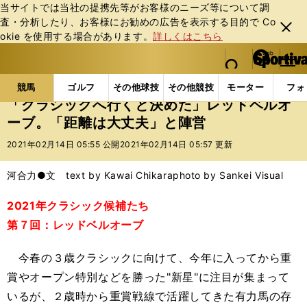
当サイトでは当社の提携先等がお客様のニーズ等について調
査・分析したり、お客様にお勧めの広告を表⽰する⽬的で Co
閉じ
okie を使⽤する場合があります。
詳しくはこちら
る
マイペ
web Sportiva (webスポルティーバ)
検索
メニュ
we
ー
競馬の記事一覧
競馬
「クラシックへ行くと決めた
b
ジ
競馬
ゴルフ
その他球技
その他競技
モーター
フォ
ス
「クラシックへ行くと決めた」レッドベルオ
ポ
ーブ。「距離は大丈夫」と陣営
ル
テ
2021年02月14日 05:55 公開
2021年02月14日 05:57 更新
ィ
ー
河合力●文 text by Kawai Chikara
photo by Sankei Visual
バ
2021年クラシック候補たち
第７回：レッドベルオーブ
今春の３歳クラシックに向けて、今年に入ってから重
賞やオープン特別などを勝った"新星"に注目が集まって
いるが、２歳時から重賞戦線で活躍してきた有力馬の存