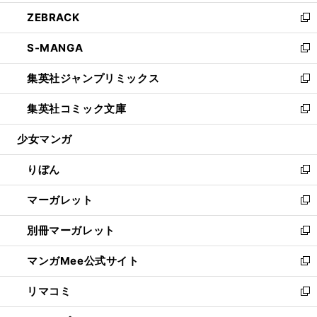
開
ウ
ン
ウ
し
ZEBRACK
く
で
ド
ィ
い
新
開
ウ
ン
ウ
し
S-MANGA
く
で
ド
ィ
い
新
開
ウ
ン
ウ
し
集英社ジャンプリミックス
く
で
ド
ィ
い
新
開
ウ
ン
ウ
し
集英社コミック文庫
く
で
ド
ィ
い
新
開
ウ
ン
ウ
し
少女マンガ
く
で
ド
ィ
い
開
ウ
ン
ウ
りぼん
く
で
ド
ィ
新
開
ウ
ン
し
マーガレット
く
で
ド
い
新
開
ウ
ウ
し
別冊マーガレット
く
で
ィ
い
新
開
ン
ウ
し
マンガMee公式サイト
く
ド
ィ
い
新
ウ
ン
ウ
し
リマコミ
で
ド
ィ
い
新
開
ウ
ン
ウ
し