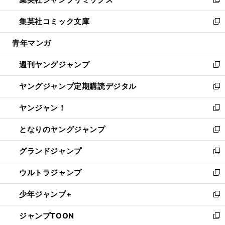
ド
ィ
い
新
開
ウ
ン
ウ
し
集英社コミック文庫
く
で
ド
ィ
い
新
開
ウ
ン
ウ
し
青年マンガ
く
で
ド
ィ
い
開
ウ
ン
ウ
週刊ヤングジャンプ
く
で
ド
ィ
新
開
ウ
ン
し
ヤングジャンプ定期購読デジタル
く
で
ド
い
新
開
ウ
ウ
し
ヤンジャン！
く
で
ィ
い
新
開
ン
ウ
し
となりのヤングジャンプ
く
ド
ィ
い
新
ウ
ン
ウ
し
グランドジャンプ
で
ド
ィ
い
新
開
ウ
ン
ウ
し
ウルトラジャンプ
く
で
ド
ィ
い
新
開
ウ
ン
ウ
し
少年ジャンプ+
く
で
ド
ィ
い
新
開
ウ
ン
ウ
し
ジャンプTOON
く
で
ド
ィ
い
新