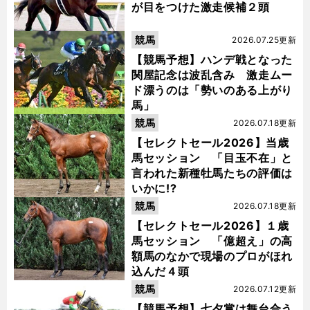
が目をつけた激走候補２頭
競馬
2026.07.25更新
【競馬予想】ハンデ戦となった
関屋記念は波乱含み 激走ムー
ド漂うのは「勢いのある上がり
馬」
競馬
2026.07.18更新
【セレクトセール2026】当歳
馬セッション 「目玉不在」と
言われた新種牡馬たちの評価は
いかに!?
競馬
2026.07.18更新
【セレクトセール2026】１歳
馬セッション 「億超え」の高
額馬のなかで現場のプロがほれ
込んだ４頭
競馬
2026.07.12更新
【競馬予想】七夕賞は舞台合う