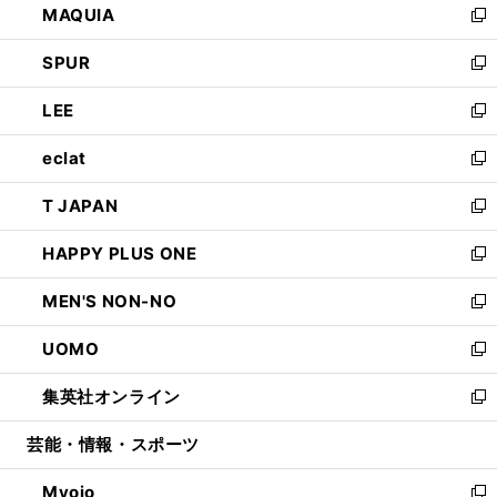
MAQUIA
ド
ィ
い
新
ウ
ン
ウ
し
SPUR
で
ド
ィ
い
新
開
ウ
ン
ウ
し
LEE
く
で
ド
ィ
い
新
開
ウ
ン
ウ
し
eclat
く
で
ド
ィ
い
新
開
ウ
ン
ウ
し
T JAPAN
く
で
ド
ィ
い
新
開
ウ
ン
ウ
し
HAPPY PLUS ONE
く
で
ド
ィ
い
新
開
ウ
ン
ウ
し
MEN'S NON-NO
く
で
ド
ィ
い
新
開
ウ
ン
ウ
し
UOMO
く
で
ド
ィ
い
新
開
ウ
ン
ウ
し
集英社オンライン
く
で
ド
ィ
い
新
開
ウ
ン
ウ
し
芸能・情報・スポーツ
く
で
ド
ィ
い
開
ウ
ン
ウ
Myojo
く
で
ド
ィ
新