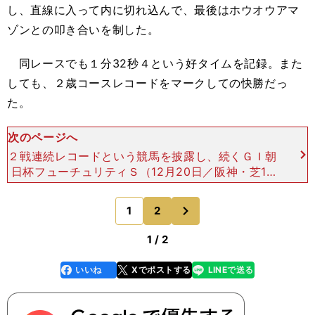
し、直線に入って内に切れ込んで、最後はホウオウアマ
ゾンとの叩き合いを制した。
同レースでも１分32秒４という好タイムを記録。また
しても、２歳コースレコードをマークしての快勝だっ
た。
次のページへ
２戦連続レコードという競馬を披露し、続くＧＩ朝
日杯フューチュリティＳ（12月20日／阪神・芝16
00ｍ）では１番人気に推された。このレースでも
中団の７番手でリズムよくレースを運んだレッドベ
次
1
2
のページへ
ルオーブ。直
1 / 2
いいね
Xでポストする
LINEで送る
line
faceboo
x
k