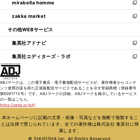
mirabella homme
く
で
ド
ィ
い
新
開
ウ
ン
ウ
し
zakka market
く
で
ド
ィ
い
新
開
ウ
ン
ウ
し
その他WEBサービス
く
で
ド
ィ
い
開
ウ
ン
ウ
集英社アドナビ
く
で
ド
ィ
新
開
ウ
ン
し
集英社エディターズ・ラボ
く
で
ド
い
新
開
ウ
ウ
し
く
で
ィ
い
開
ン
ウ
ABJマークは、この電子書店・電子書籍配信サービスが、著作権者からコンテ
く
ド
ィ
ンツ使用許諾を得た正規版配信サービスであることを示す登録商標（登録番号
ウ
ン
第6091713号）です。ABJマークの詳細、ABJマークを掲示しているサービス
で
ド
の一覧はこちら。
開
ウ
https://aebs.or.jp/
新
く
で
し
い
開
本ホームページに記載の文章・画像・写真などを無断で複製するこ
ウ
く
とは法律で禁じられています。全ての著作権は株式会社 集英社に帰
ィ
属します。
ン
ド
© SHUEISHA Inc. All Rights Reserved.