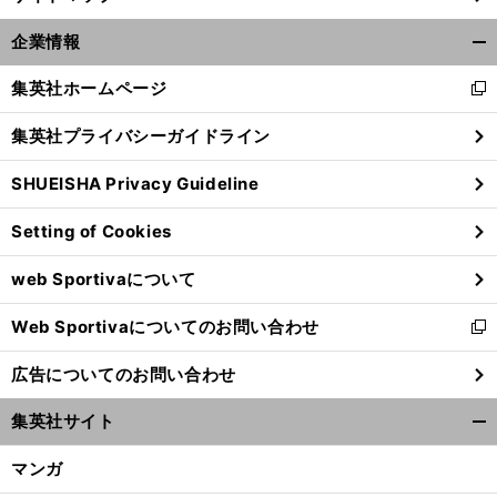
。
前
へ
企業情報
開
く/
集英社ホームページ
新
閉
し
じ
集英社プライバシーガイドライン
い
る
ウ
SHUEISHA Privacy Guideline
ィ
ン
Setting of Cookies
ド
ウ
web Sportivaについて
で
開
Web Sportivaについてのお問い合わせ
く
新
し
広告についてのお問い合わせ
い
ウ
集英社サイト
ィ
開
ン
く/
マンガ
ド
閉
ウ