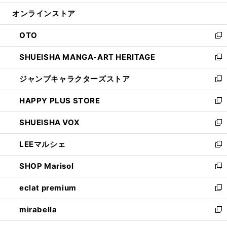
開
ン
ウ
オンラインストア
く
ド
ィ
ウ
ン
OTO
で
ド
新
開
ウ
し
SHUEISHA MANGA-ART HERITAGE
く
で
い
新
開
ウ
し
ジャンプキャラクターズストア
く
ィ
い
新
ン
ウ
し
HAPPY PLUS STORE
ド
ィ
い
新
ウ
ン
ウ
し
SHUEISHA VOX
で
ド
ィ
い
新
開
ウ
ン
ウ
し
LEEマルシェ
く
で
ド
ィ
い
新
開
ウ
ン
ウ
し
SHOP Marisol
く
で
ド
ィ
い
新
開
ウ
ン
ウ
し
eclat premium
く
で
ド
ィ
い
新
開
ウ
ン
ウ
し
mirabella
く
で
ド
ィ
い
新
開
ウ
ン
ウ
し