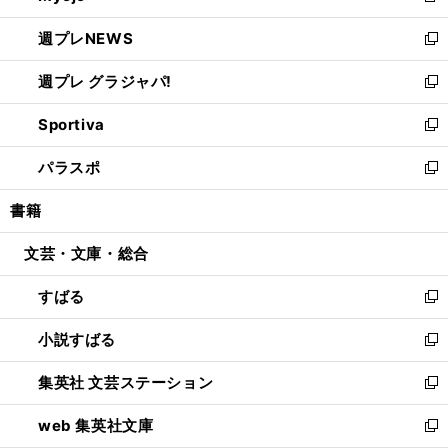
開
ウ
ン
し
週プレNEWS
く
で
ド
い
新
開
ウ
ウ
し
週プレ グラジャパ!
く
で
ィ
い
新
開
ン
ウ
し
Sportiva
く
ド
ィ
い
新
ウ
ン
ウ
し
パラスポ
で
ド
ィ
い
新
開
ウ
ン
ウ
し
書籍
く
で
ド
ィ
い
開
ウ
ン
ウ
文芸・文庫・総合
く
で
ド
ィ
開
ウ
ン
すばる
く
で
ド
新
開
ウ
し
小説すばる
く
で
い
新
開
ウ
し
集英社 文芸ステーション
く
ィ
い
新
ン
ウ
し
web 集英社文庫
ド
ィ
い
新
ウ