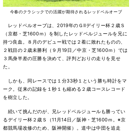
今春のクラシックでの活躍が期待されるレッドベルオーブ
レッドベルオーブは、2019年のＧIIデイリー杯２歳Ｓ
（京都・芝1600ｍ）を制したレッドベルジュールを兄に
持つ良血。８月のデビュー戦では２着に敗れたものの、
２戦目の２歳未勝利（９月19日／中京・芝1600ｍ）では
３馬身半差の圧勝を決めて、評判どおりの走りを見せ
た。
しかも、同レースでは１分33秒１という勝ち時計をマ
ーク。従来の記録を１秒１も縮める２歳コースレコード
を樹立した。
続いて挑んだのが、兄レッドベルジュールも勝ってい
るデイリー杯２歳Ｓ（11月14日／阪神・芝1600ｍ。※京
都競馬場改修のため、阪神開催）。道中は中団を追走