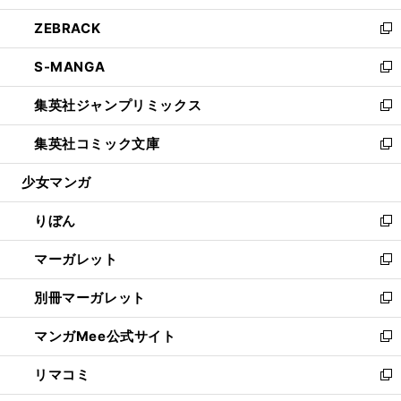
開
ウ
ン
ウ
し
ZEBRACK
く
で
ド
ィ
い
新
開
ウ
ン
ウ
し
S-MANGA
く
で
ド
ィ
い
新
開
ウ
ン
ウ
し
集英社ジャンプリミックス
く
で
ド
ィ
い
新
開
ウ
ン
ウ
し
集英社コミック文庫
く
で
ド
ィ
い
新
開
ウ
ン
ウ
し
少女マンガ
く
で
ド
ィ
い
開
ウ
ン
ウ
りぼん
く
で
ド
ィ
新
開
ウ
ン
し
マーガレット
く
で
ド
い
新
開
ウ
ウ
し
別冊マーガレット
く
で
ィ
い
新
開
ン
ウ
し
マンガMee公式サイト
く
ド
ィ
い
新
ウ
ン
ウ
し
リマコミ
で
ド
ィ
い
新
開
ウ
ン
ウ
し