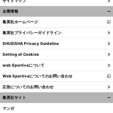
サイトマップ
前
へ
企業情報
開
く/
集英社ホームページ
新
閉
し
じ
集英社プライバシーガイドライン
い
る
ウ
SHUEISHA Privacy Guideline
ィ
ン
Setting of Cookies
ド
ウ
web Sportivaについて
で
開
Web Sportivaについてのお問い合わせ
く
新
し
広告についてのお問い合わせ
い
ウ
集英社サイト
ィ
開
ン
く/
マンガ
ド
閉