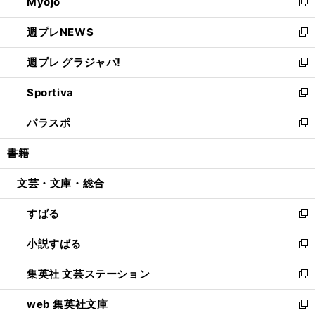
Myojo
く
で
ド
ィ
新
開
ウ
ン
し
週プレNEWS
く
で
ド
い
新
開
ウ
ウ
し
週プレ グラジャパ!
く
で
ィ
い
新
開
ン
ウ
し
Sportiva
く
ド
ィ
い
新
ウ
ン
ウ
し
パラスポ
で
ド
ィ
い
新
開
ウ
ン
ウ
し
書籍
く
で
ド
ィ
い
開
ウ
ン
ウ
文芸・文庫・総合
く
で
ド
ィ
開
ウ
ン
すばる
く
で
ド
新
開
ウ
し
小説すばる
く
で
い
新
開
ウ
し
集英社 文芸ステーション
く
ィ
い
新
ン
ウ
し
web 集英社文庫
ド
ィ
い
新