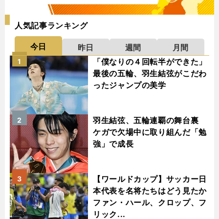
人気記事ランキング
今日
昨日
週間
月間
「僕なりの４回転半ができた」
1
最後の五輪、羽生結弦がこだわ
ったジャンプの美学
羽生結弦、五輪連覇の舞台裏
2
ケガで欠場中に取り組んだ「勉
強」で成長
【ワールドカップ】サッカー日
3
本代表を名将たちはどう見たか
ファン・ハール、クロップ、フ
リック...