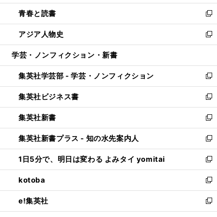
ウ
ン
ウ
し
青春と読書
で
ド
ィ
い
新
開
ウ
ン
ウ
し
アジア人物史
く
で
ド
ィ
い
新
開
ウ
ン
ウ
し
学芸・ノンフィクション・新書
く
で
ド
ィ
い
開
ウ
ン
ウ
集英社学芸部 - 学芸・ノンフィクション
く
で
ド
ィ
新
開
ウ
ン
し
集英社ビジネス書
く
で
ド
い
新
開
ウ
ウ
し
集英社新書
く
で
ィ
い
新
開
ン
ウ
し
集英社新書プラス - 知の水先案内人
く
ド
ィ
い
新
ウ
ン
ウ
し
1日5分で、明日は変わる よみタイ yomitai
で
ド
ィ
い
新
開
ウ
ン
ウ
し
kotoba
く
で
ド
ィ
い
新
開
ウ
ン
ウ
し
e!集英社
く
で
ド
ィ
い
新
開
ウ
ン
ウ
し