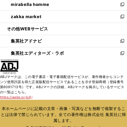
mirabella homme
く
で
ド
ィ
い
新
開
ウ
ン
ウ
し
zakka market
く
で
ド
ィ
い
新
開
ウ
ン
ウ
し
その他WEBサービス
く
で
ド
ィ
い
開
ウ
ン
ウ
集英社アドナビ
く
で
ド
ィ
新
開
ウ
ン
し
集英社エディターズ・ラボ
く
で
ド
い
新
開
ウ
ウ
し
く
で
ィ
い
開
ン
ウ
ABJマークは、この電子書店・電子書籍配信サービスが、著作権者からコンテ
く
ド
ィ
ンツ使用許諾を得た正規版配信サービスであることを示す登録商標（登録番号
ウ
ン
第6091713号）です。ABJマークの詳細、ABJマークを掲示しているサービス
で
ド
の一覧はこちら。
開
ウ
https://aebs.or.jp/
新
く
で
し
い
開
本ホームページに記載の文章・画像・写真などを無断で複製するこ
ウ
く
とは法律で禁じられています。全ての著作権は株式会社 集英社に帰
ィ
属します。
ン
ド