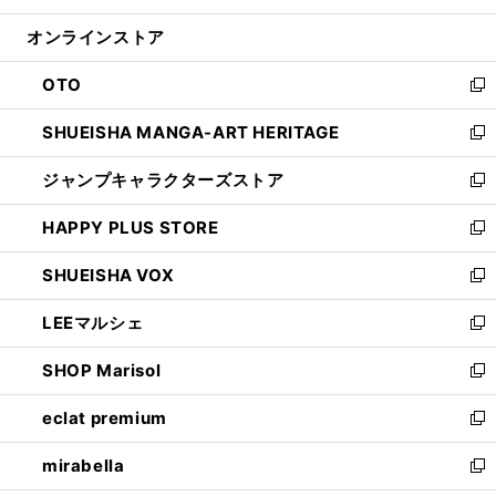
開
ン
ウ
オンラインストア
く
ド
ィ
ウ
ン
OTO
で
ド
新
開
ウ
し
SHUEISHA MANGA-ART HERITAGE
く
で
い
新
開
ウ
し
ジャンプキャラクターズストア
く
ィ
い
新
ン
ウ
し
HAPPY PLUS STORE
ド
ィ
い
新
ウ
ン
ウ
し
SHUEISHA VOX
で
ド
ィ
い
新
開
ウ
ン
ウ
し
LEEマルシェ
く
で
ド
ィ
い
新
開
ウ
ン
ウ
し
SHOP Marisol
く
で
ド
ィ
い
新
開
ウ
ン
ウ
し
eclat premium
く
で
ド
ィ
い
新
開
ウ
ン
ウ
し
mirabella
く
で
ド
ィ
い
新
開
ウ
ン
ウ
し