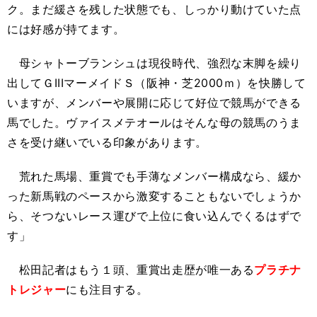
ク。まだ緩さを残した状態でも、しっかり動けていた点
には好感が持てます。
母シャトーブランシュは現役時代、強烈な末脚を繰り
出してＧIIIマーメイドＳ（阪神・芝2000ｍ）を快勝して
いますが、メンバーや展開に応じて好位で競馬ができる
馬でした。ヴァイスメテオールはそんな母の競馬のうま
さを受け継いでいる印象があります。
荒れた馬場、重賞でも手薄なメンバー構成なら、緩か
った新馬戦のペースから激変することもないでしょうか
ら、そつないレース運びで上位に食い込んでくるはずで
す」
松田記者はもう１頭、重賞出走歴が唯一ある
プラチナ
トレジャー
にも注目する。