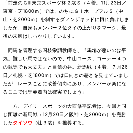
「前走のＧIII東京スポーツ杯２歳Ｓ（４着。11月23日／
東京・芝1800ｍ）では、のちにＧＩホープフルＳ（中
山・芝2000ｍ）を制するダノンザキッドに切れ負けしま
したが、自身もメンバー２位タイの上がりをマーク。最
後の末脚はしっかりしています。
同馬を管理する国枝栄調教師も、『馬場が悪いのは平
気。難しい馬ではないので、中山コース、コーナー４つ
の競馬でも大丈夫』と自信の弁。新馬戦（４着。７月26
日／札幌・芝1800ｍ）では口向きの悪さを見せていまし
たが、レースごとに改善傾向にあり、メンバーが楽にな
るここでは馬券圏内は確実でしょう」
一方、デイリースポーツの大西修平記者は、今回と同
じ距離の新馬戦（12月20日／阪神・芝2000ｍ）を完勝
した
タイソウ
（牡３歳）を推奨する。