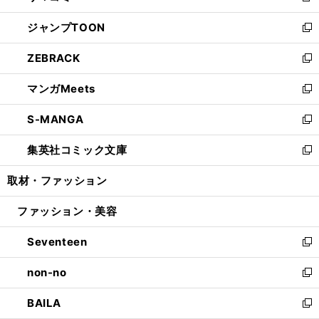
開
ウ
ン
ウ
し
ジャンプTOON
く
で
ド
ィ
い
新
開
ウ
ン
ウ
し
ZEBRACK
く
で
ド
ィ
い
新
開
ウ
ン
ウ
し
マンガMeets
く
で
ド
ィ
い
新
開
ウ
ン
ウ
し
S-MANGA
く
で
ド
ィ
い
新
開
ウ
ン
ウ
し
集英社コミック文庫
く
で
ド
ィ
い
新
開
ウ
ン
ウ
し
取材・ファッション
く
で
ド
ィ
い
開
ウ
ン
ウ
ファッション・美容
く
で
ド
ィ
開
ウ
ン
Seventeen
く
で
ド
新
開
ウ
し
non-no
く
で
い
新
開
ウ
し
BAILA
く
ィ
い
新