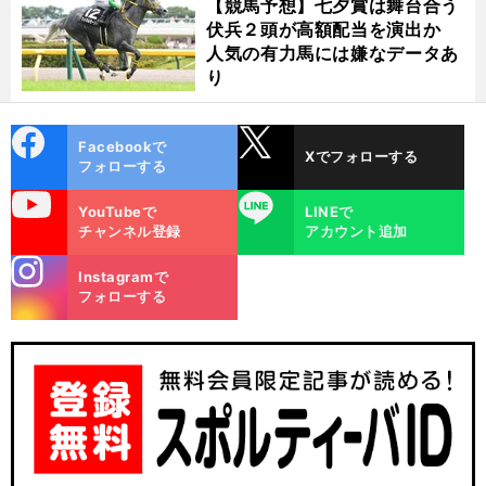
【競馬予想】七夕賞は舞台合う
伏兵２頭が高額配当を演出か
人気の有力馬には嫌なデータあ
り
cebo
X
Facebookで
Xでフォローする
ok
フォローする
uTube
LINE
YouTubeで
LINEで
チャンネル登録
アカウント追加
stagra
Instagramで
m
フォローする