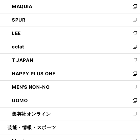
ン
ウ
し
MAQUIA
ド
ィ
い
新
ウ
ン
ウ
し
SPUR
で
ド
ィ
い
新
開
ウ
ン
ウ
し
LEE
く
で
ド
ィ
い
新
開
ウ
ン
ウ
し
eclat
く
で
ド
ィ
い
新
開
ウ
ン
ウ
し
T JAPAN
く
で
ド
ィ
い
新
開
ウ
ン
ウ
し
HAPPY PLUS ONE
く
で
ド
ィ
い
新
開
ウ
ン
ウ
し
MEN'S NON-NO
く
で
ド
ィ
い
新
開
ウ
ン
ウ
し
UOMO
く
で
ド
ィ
い
新
開
ウ
ン
ウ
し
集英社オンライン
く
で
ド
ィ
い
新
開
ウ
ン
ウ
し
芸能・情報・スポーツ
く
で
ド
ィ
い
開
ウ
ン
ウ