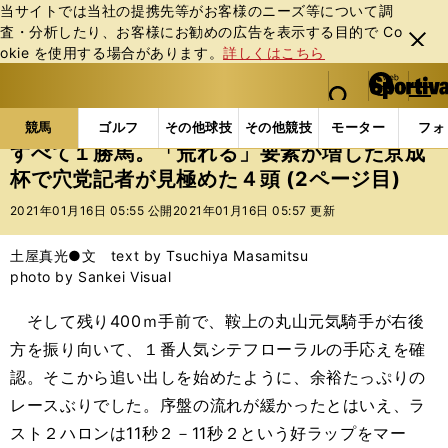
当サイトでは当社の提携先等がお客様のニーズ等について調
査・分析したり、お客様にお勧めの広告を表⽰する⽬的で Co
閉じ
okie を使⽤する場合があります。
詳しくはこちら
る
マイペ
web Sportiva (webスポルティーバ)
検索
メニュ
we
ー
競馬の記事一覧
競馬
すべて１勝馬。「荒れる」要
b
ジ
競馬
ゴルフ
その他球技
その他競技
モーター
フォ
ス
すべて１勝馬。「荒れる」要素が増した京成
ポ
杯で穴党記者が見極めた４頭 (2ページ目)
ル
テ
2021年01月16日 05:55 公開
2021年01月16日 05:57 更新
ィ
ー
土屋真光●文 text by Tsuchiya Masamitsu
バ
photo by Sankei Visual
そして残り400ｍ手前で、鞍上の丸山元気騎手が右後
方を振り向いて、１番人気シテフローラルの手応えを確
認。そこから追い出しを始めたように、余裕たっぷりの
レースぶりでした。序盤の流れが緩かったとはいえ、ラ
スト２ハロンは11秒２－11秒２という好ラップをマー