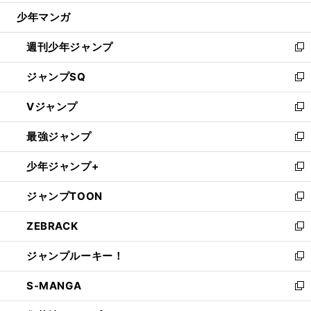
ウ
じ
少年マンガ
で
る
開
週刊少年ジャンプ
く
新
し
ジャンプSQ
い
新
ウ
し
Vジャンプ
ィ
い
新
ン
ウ
し
最強ジャンプ
ド
ィ
い
新
ウ
ン
ウ
し
少年ジャンプ+
で
ド
ィ
い
新
開
ウ
ン
ウ
し
ジャンプTOON
く
で
ド
ィ
い
新
開
ウ
ン
ウ
し
ZEBRACK
く
で
ド
ィ
い
新
開
ウ
ン
ウ
し
ジャンプルーキー！
く
で
ド
ィ
い
新
開
ウ
ン
ウ
し
S-MANGA
く
で
ド
ィ
い
新
開
ウ
ン
ウ
し