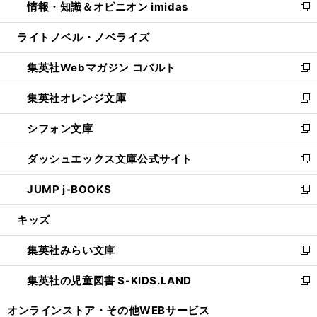
情報・知識＆オピニオン imidas
く
で
ド
ィ
い
新
開
ウ
ン
ウ
し
ライトノベル・ノベライズ
く
で
ド
ィ
い
開
ウ
ン
ウ
集英社Webマガジン コバルト
く
で
ド
ィ
新
開
ウ
ン
し
集英社オレンジ文庫
く
で
ド
い
新
開
ウ
ウ
し
シフォン文庫
く
で
ィ
い
新
開
ン
ウ
し
ダッシュエックス文庫公式サイト
く
ド
ィ
い
新
ウ
ン
ウ
し
JUMP j-BOOKS
で
ド
ィ
い
新
開
ウ
ン
ウ
し
キッズ
く
で
ド
ィ
い
開
ウ
ン
ウ
集英社みらい文庫
く
で
ド
ィ
新
開
ウ
ン
し
集英社の児童図書 S-KIDS.LAND
く
で
ド
い
新
開
ウ
ウ
し
オンラインストア・
その他WEBサービス
く
で
ィ
い