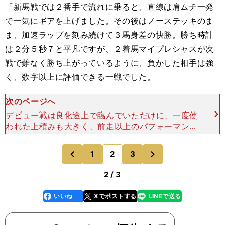
「新馬戦では２番手で流れに乗ると、直線は肩ムチ一発
で一気にギアを上げました。その後はノーステッキのま
ま、加速ラップを刻み続けて３馬身差の快勝。勝ち時計
は２分５秒７と平凡ですが、２着馬マイプレシャスが次
戦で難なく勝ち上がっているように、負かした相手は強
く、数字以上に評価できる一戦でした。
次のページへ
デビュー戦は良化途上で臨んでいただけに、一度使
われた上積みも大きく、前走以上のパフォーマンス
を発揮することは可能でしょう。坂のある阪神コー
スも苦にしなかっただけに、中山コースも問題なさ
次
1
2
3
のページへ
のページへ
そう。時計がかか
前
2 / 3
いいね
Xでポストする
LINEで送る
line
faceboo
x
k