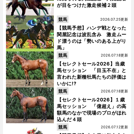
が目をつけた激走候補２頭
競馬
2026.07.25更新
【競馬予想】ハンデ戦となった
関屋記念は波乱含み 激走ムー
ド漂うのは「勢いのある上がり
馬」
競馬
2026.07.18更新
【セレクトセール2026】当歳
馬セッション 「目玉不在」と
言われた新種牡馬たちの評価は
いかに!?
競馬
2026.07.18更新
【セレクトセール2026】１歳
馬セッション 「億超え」の高
額馬のなかで現場のプロがほれ
込んだ４頭
競馬
2026.07.12更新