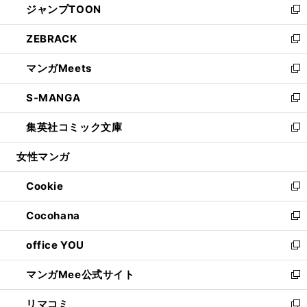
ジャンプTOON
く
で
ド
ィ
い
新
開
ウ
ン
ウ
し
ZEBRACK
く
で
ド
ィ
い
新
開
ウ
ン
ウ
し
マンガMeets
く
で
ド
ィ
い
新
開
ウ
ン
ウ
し
S-MANGA
く
で
ド
ィ
い
新
開
ウ
ン
ウ
し
集英社コミック文庫
く
で
ド
ィ
い
新
開
ウ
ン
ウ
し
女性マンガ
く
で
ド
ィ
い
開
ウ
ン
ウ
Cookie
く
で
ド
ィ
新
開
ウ
ン
し
Cocohana
く
で
ド
い
新
開
ウ
ウ
し
office YOU
く
で
ィ
い
新
開
ン
ウ
し
マンガMee公式サイト
く
ド
ィ
い
新
ウ
ン
ウ
し
リマコミ
で
ド
ィ
い
新