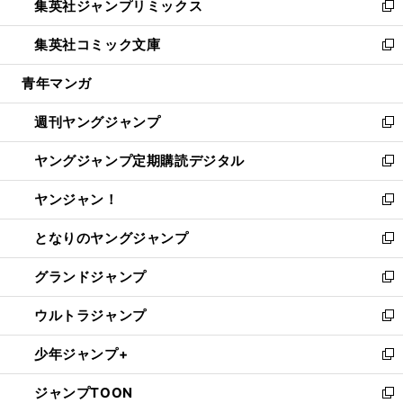
集英社ジャンプリミックス
く
で
ド
ィ
い
新
開
ウ
ン
ウ
し
集英社コミック文庫
く
で
ド
ィ
い
新
開
ウ
ン
ウ
し
青年マンガ
く
で
ド
ィ
い
開
ウ
ン
ウ
週刊ヤングジャンプ
く
で
ド
ィ
新
開
ウ
ン
し
ヤングジャンプ定期購読デジタル
く
で
ド
い
新
開
ウ
ウ
し
ヤンジャン！
く
で
ィ
い
新
開
ン
ウ
し
となりのヤングジャンプ
く
ド
ィ
い
新
ウ
ン
ウ
し
グランドジャンプ
で
ド
ィ
い
新
開
ウ
ン
ウ
し
ウルトラジャンプ
く
で
ド
ィ
い
新
開
ウ
ン
ウ
し
少年ジャンプ+
く
で
ド
ィ
い
新
開
ウ
ン
ウ
し
ジャンプTOON
く
で
ド
ィ
い
新