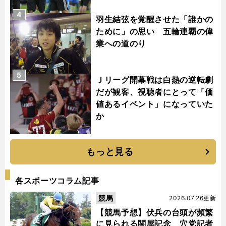
4
羽生結弦を覚醒させた「誰かの
ために」の思い 五輪連覇の偉
業への道のり
5
Ｊリーグ開幕戦は白熱の逆転劇
だが観客、視聴者にとって「価
値あるイベント」になっていた
か
もっと見る
各スポーツコラム記事
競馬
2026.07.26更新
【競馬予想】伏兵の台頭が頻繁
に見られる関屋記念 穴党記者