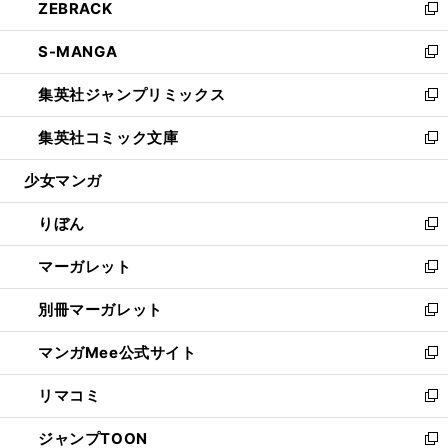
ZEBRACK
く
で
ド
ィ
い
新
開
ウ
ン
ウ
し
S-MANGA
く
で
ド
ィ
い
新
開
ウ
ン
ウ
し
集英社ジャンプリミックス
く
で
ド
ィ
い
新
開
ウ
ン
ウ
し
集英社コミック文庫
く
で
ド
ィ
い
新
開
ウ
ン
ウ
し
少女マンガ
く
で
ド
ィ
い
開
ウ
ン
ウ
りぼん
く
で
ド
ィ
新
開
ウ
ン
し
マーガレット
く
で
ド
い
新
開
ウ
ウ
し
別冊マーガレット
く
で
ィ
い
新
開
ン
ウ
し
マンガMee公式サイト
く
ド
ィ
い
新
ウ
ン
ウ
し
リマコミ
で
ド
ィ
い
新
開
ウ
ン
ウ
し
ジャンプTOON
く
で
ド
ィ
い
新