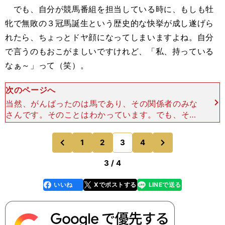
でも、自分が競馬番組を担当している時に、もしも牡
牝で無敗の３冠馬誕生という歴史的な快挙が成し遂げら
れたら、ちょっとドヤ顔になってしまいますよね。自分
で言うのもおこがましいですけれど、「私、持っている
なぁ～」って（笑）。
次のページへ
当然、がんばったのは馬であり、その関係者のみな
さんです。そのことはわかっています。でも、そう
そう起こることではないですからね。競馬番組のM
Cという立場で、たまたまこのタイミングを迎えら
次
1
2
3
4
のページへ
のページへ
れる私は、「なん
前
3 / 4
いいね
Xでポストする
LINEで送る
line
faceboo
x
k