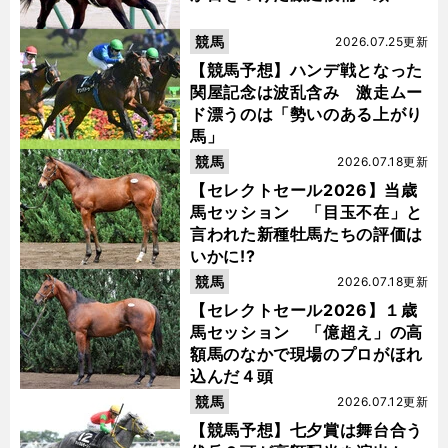
競馬
2026.07.25更新
【競馬予想】ハンデ戦となった
関屋記念は波乱含み 激走ムー
ド漂うのは「勢いのある上がり
馬」
競馬
2026.07.18更新
【セレクトセール2026】当歳
馬セッション 「目玉不在」と
言われた新種牡馬たちの評価は
いかに!?
競馬
2026.07.18更新
【セレクトセール2026】１歳
馬セッション 「億超え」の高
額馬のなかで現場のプロがほれ
込んだ４頭
競馬
2026.07.12更新
【競馬予想】七夕賞は舞台合う