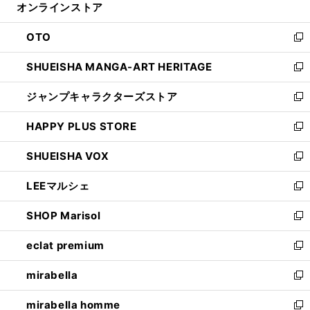
オンラインストア
く
ド
ィ
ウ
ン
OTO
で
ド
新
開
ウ
し
SHUEISHA MANGA-ART HERITAGE
く
で
い
新
開
ウ
し
ジャンプキャラクターズストア
く
ィ
い
新
ン
ウ
し
HAPPY PLUS STORE
ド
ィ
い
新
ウ
ン
ウ
し
SHUEISHA VOX
で
ド
ィ
い
新
開
ウ
ン
ウ
し
LEEマルシェ
く
で
ド
ィ
い
新
開
ウ
ン
ウ
し
SHOP Marisol
く
で
ド
ィ
い
新
開
ウ
ン
ウ
し
eclat premium
く
で
ド
ィ
い
新
開
ウ
ン
ウ
し
mirabella
く
で
ド
ィ
い
新
開
ウ
ン
ウ
し
mirabella homme
く
で
ド
ィ
い
新