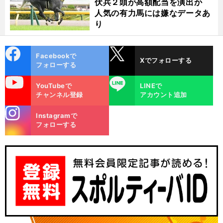
伏兵２頭が高額配当を演出か
人気の有力馬には嫌なデータあ
り
cebo
X
Facebookで
Xでフォローする
ok
フォローする
uTube
LINE
YouTubeで
LINEで
チャンネル登録
アカウント追加
stagra
Instagramで
m
フォローする