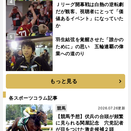
4
Ｊリーグ開幕戦は白熱の逆転劇
だが観客、視聴者にとって「価
値あるイベント」になっていた
か
5
羽生結弦を覚醒させた「誰かの
ために」の思い 五輪連覇の偉
業への道のり
もっと見る
各スポーツコラム記事
競馬
2026.07.26更新
【競馬予想】伏兵の台頭が頻繁
に見られる関屋記念 穴党記者
が目をつけた激走候補２頭