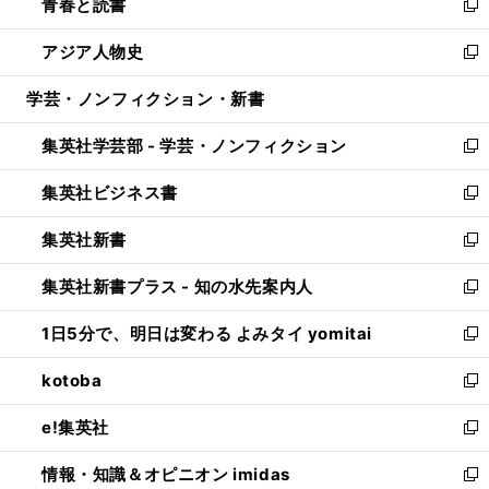
青春と読書
で
ド
ィ
い
新
開
ウ
ン
ウ
し
アジア人物史
く
で
ド
ィ
い
新
開
ウ
ン
ウ
し
学芸・ノンフィクション・新書
く
で
ド
ィ
い
開
ウ
ン
ウ
集英社学芸部 - 学芸・ノンフィクション
く
で
ド
ィ
新
開
ウ
ン
し
集英社ビジネス書
く
で
ド
い
新
開
ウ
ウ
し
集英社新書
く
で
ィ
い
新
開
ン
ウ
し
集英社新書プラス - 知の水先案内人
く
ド
ィ
い
新
ウ
ン
ウ
し
1日5分で、明日は変わる よみタイ yomitai
で
ド
ィ
い
新
開
ウ
ン
ウ
し
kotoba
く
で
ド
ィ
い
新
開
ウ
ン
ウ
し
e!集英社
く
で
ド
ィ
い
新
開
ウ
ン
ウ
し
情報・知識＆オピニオン imidas
く
で
ド
ィ
い
新