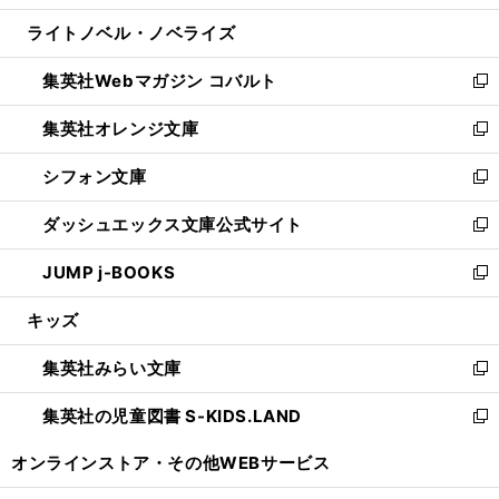
開
ウ
ン
ウ
し
ライトノベル・ノベライズ
く
で
ド
ィ
い
開
ウ
ン
ウ
集英社Webマガジン コバルト
く
で
ド
ィ
新
開
ウ
ン
し
集英社オレンジ文庫
く
で
ド
い
新
開
ウ
ウ
し
シフォン文庫
く
で
ィ
い
新
開
ン
ウ
し
ダッシュエックス文庫公式サイト
く
ド
ィ
い
新
ウ
ン
ウ
し
JUMP j-BOOKS
で
ド
ィ
い
新
開
ウ
ン
ウ
し
キッズ
く
で
ド
ィ
い
開
ウ
ン
ウ
集英社みらい文庫
く
で
ド
ィ
新
開
ウ
ン
し
集英社の児童図書 S-KIDS.LAND
く
で
ド
い
新
開
ウ
ウ
し
オンラインストア・
その他WEBサービス
く
で
ィ
い
開
ン
ウ