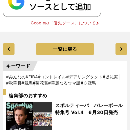
Googleの「優先ソース」について
一覧に戻る
キーワード
#みんなのKEIBA
#コントレイル
#デアリングタクト
#堤礼実
#秋華賞
#競馬
#菊花賞
#華麗なるウマ話
#３冠馬
編集部のおすすめ
スポルティーバ バレーボール
特集号 Vol.4 6月30日発売