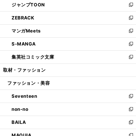
ジャンプTOON
く
で
ド
ィ
い
新
開
ウ
ン
ウ
し
ZEBRACK
く
で
ド
ィ
い
新
開
ウ
ン
ウ
し
マンガMeets
く
で
ド
ィ
い
新
開
ウ
ン
ウ
し
S-MANGA
く
で
ド
ィ
い
新
開
ウ
ン
ウ
し
集英社コミック文庫
く
で
ド
ィ
い
新
開
ウ
ン
ウ
し
取材・ファッション
く
で
ド
ィ
い
開
ウ
ン
ウ
ファッション・美容
く
で
ド
ィ
開
ウ
ン
Seventeen
く
で
ド
新
開
ウ
し
non-no
く
で
い
新
開
ウ
し
BAILA
く
ィ
い
新
ン
ウ
し
MAQUIA
ド
ィ