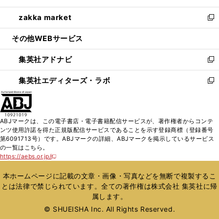
開
ウ
ン
ウ
し
zakka market
く
で
ド
ィ
い
新
開
ウ
ン
ウ
し
その他WEBサービス
く
で
ド
ィ
い
開
ウ
ン
ウ
集英社アドナビ
く
で
ド
ィ
新
開
ウ
ン
し
集英社エディターズ・ラボ
く
で
ド
い
新
開
ウ
ウ
し
く
で
ィ
い
開
ン
ウ
ABJマークは、この電子書店・電子書籍配信サービスが、著作権者からコンテ
く
ド
ィ
ンツ使用許諾を得た正規版配信サービスであることを示す登録商標（登録番号
ウ
ン
第6091713号）です。ABJマークの詳細、ABJマークを掲示しているサービス
で
ド
の一覧はこちら。
開
ウ
https://aebs.or.jp/
新
く
で
し
い
開
本ホームページに記載の文章・画像・写真などを無断で複製するこ
ウ
く
とは法律で禁じられています。全ての著作権は株式会社 集英社に帰
ィ
属します。
ン
ド
© SHUEISHA Inc. All Rights Reserved.
ウ