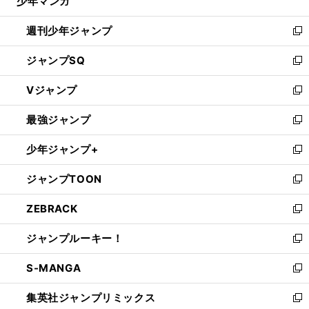
少年マンガ
で
る
開
週刊少年ジャンプ
く
新
し
ジャンプSQ
い
新
ウ
し
Vジャンプ
ィ
い
新
ン
ウ
し
最強ジャンプ
ド
ィ
い
新
ウ
ン
ウ
し
少年ジャンプ+
で
ド
ィ
い
新
開
ウ
ン
ウ
し
ジャンプTOON
く
で
ド
ィ
い
新
開
ウ
ン
ウ
し
ZEBRACK
く
で
ド
ィ
い
新
開
ウ
ン
ウ
し
ジャンプルーキー！
く
で
ド
ィ
い
新
開
ウ
ン
ウ
し
S-MANGA
く
で
ド
ィ
い
新
開
ウ
ン
ウ
し
集英社ジャンプリミックス
く
で
ド
ィ
い
新