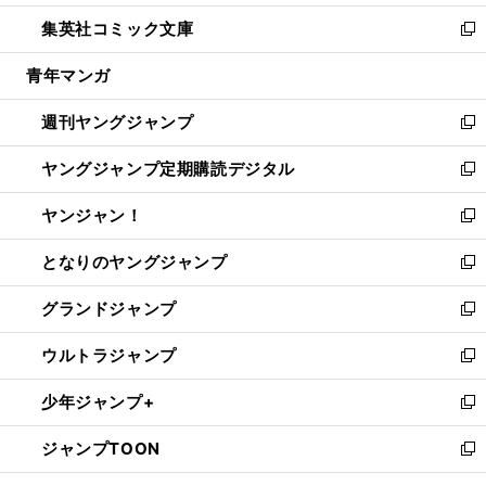
開
ウ
ン
ウ
し
集英社コミック文庫
く
で
ド
ィ
い
新
開
ウ
ン
ウ
し
青年マンガ
く
で
ド
ィ
い
開
ウ
ン
ウ
週刊ヤングジャンプ
く
で
ド
ィ
新
開
ウ
ン
し
ヤングジャンプ定期購読デジタル
く
で
ド
い
新
開
ウ
ウ
し
ヤンジャン！
く
で
ィ
い
新
開
ン
ウ
し
となりのヤングジャンプ
く
ド
ィ
い
新
ウ
ン
ウ
し
グランドジャンプ
で
ド
ィ
い
新
開
ウ
ン
ウ
し
ウルトラジャンプ
く
で
ド
ィ
い
新
開
ウ
ン
ウ
し
少年ジャンプ+
く
で
ド
ィ
い
新
開
ウ
ン
ウ
し
ジャンプTOON
く
で
ド
ィ
い
新
開
ウ
ン
ウ
し