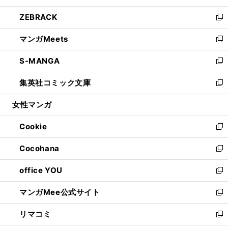
開
ウ
ン
ウ
し
ZEBRACK
く
で
ド
ィ
い
新
開
ウ
ン
ウ
し
マンガMeets
く
で
ド
ィ
い
新
開
ウ
ン
ウ
し
S-MANGA
く
で
ド
ィ
い
新
開
ウ
ン
ウ
し
集英社コミック文庫
く
で
ド
ィ
い
新
開
ウ
ン
ウ
し
女性マンガ
く
で
ド
ィ
い
開
ウ
ン
ウ
Cookie
く
で
ド
ィ
新
開
ウ
ン
し
Cocohana
く
で
ド
い
新
開
ウ
ウ
し
office YOU
く
で
ィ
い
新
開
ン
ウ
し
マンガMee公式サイト
く
ド
ィ
い
新
ウ
ン
ウ
し
リマコミ
で
ド
ィ
い
新
開
ウ
ン
ウ
し