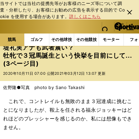
当サイトでは当社の提携先等がお客様のニーズ等について調
査・分析したり、お客様にお勧めの広告を表⽰する⽬的で Co
閉じ
okie を使⽤する場合があります。
詳しくはこちら
る
マイペ
web Sportiva (webスポルティーバ)
検索
メニュ
we
ー
競馬の記事一覧
競馬
堤礼実アナも武者震い？牡牝で
b
ジ
競馬
ゴルフ
その他球技
その他競技
モーター
フォ
ス
堤礼実アナも武者震い？
ポ
牡牝で３冠馬誕生という快挙を目前にして...
ル
(3ページ目)
テ
ィ
2020年10月11日 07:00 公開
2021年03月12日 13:07 更新
ー
バ
佐野隆●写真 photo by Sano Takashi
これで、コントレイルも無敗のまま３冠達成に挑むこ
とになりましたが、鞍上を任される福永ジョッキーはど
れほどのプレッシャーを感じるのか、私には想像もでき
ません。