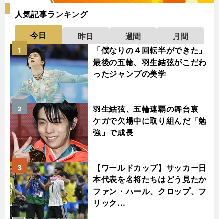
人気記事ランキング
今日
昨日
週間
月間
「僕なりの４回転半ができた」
1
最後の五輪、羽生結弦がこだわ
ったジャンプの美学
羽生結弦、五輪連覇の舞台裏
2
ケガで欠場中に取り組んだ「勉
強」で成長
【ワールドカップ】サッカー日
3
本代表を名将たちはどう見たか
ファン・ハール、クロップ、フ
リック...