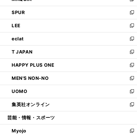
い
新
ウ
ン
ウ
し
SPUR
で
ド
ィ
い
新
開
ウ
ン
ウ
し
LEE
く
で
ド
ィ
い
新
開
ウ
ン
ウ
し
eclat
く
で
ド
ィ
い
新
開
ウ
ン
ウ
し
T JAPAN
く
で
ド
ィ
い
新
開
ウ
ン
ウ
し
HAPPY PLUS ONE
く
で
ド
ィ
い
新
開
ウ
ン
ウ
し
MEN'S NON-NO
く
で
ド
ィ
い
新
開
ウ
ン
ウ
し
UOMO
く
で
ド
ィ
い
新
開
ウ
ン
ウ
し
集英社オンライン
く
で
ド
ィ
い
新
開
ウ
ン
ウ
し
芸能・情報・スポーツ
く
で
ド
ィ
い
開
ウ
ン
ウ
Myojo
く
で
ド
ィ
新