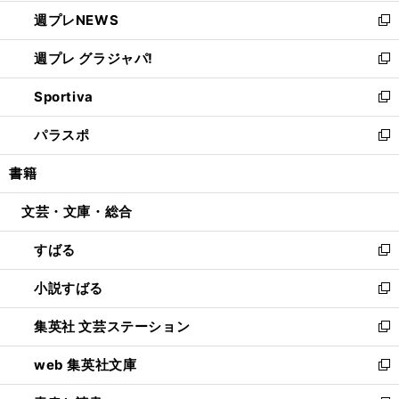
開
ウ
ン
し
週プレNEWS
く
で
ド
い
新
開
ウ
ウ
し
週プレ グラジャパ!
く
で
ィ
い
新
開
ン
ウ
し
Sportiva
く
ド
ィ
い
新
ウ
ン
ウ
し
パラスポ
で
ド
ィ
い
新
開
ウ
ン
ウ
し
書籍
く
で
ド
ィ
い
開
ウ
ン
ウ
文芸・文庫・総合
く
で
ド
ィ
開
ウ
ン
すばる
く
で
ド
新
開
ウ
し
小説すばる
く
で
い
新
開
ウ
し
集英社 文芸ステーション
く
ィ
い
新
ン
ウ
し
web 集英社文庫
ド
ィ
い
新
ウ
ン
ウ
し