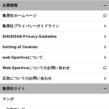
前
企業情報
へ
開
く/
集英社ホームページ
新
閉
し
じ
集英社プライバシーガイドライン
い
る
ウ
SHUEISHA Privacy Guideline
ィ
ン
Setting of Cookies
ド
ウ
web Sportivaについて
で
開
Web Sportivaについてのお問い合わせ
く
新
し
広告についてのお問い合わせ
い
ウ
集英社サイト
ィ
開
ン
く/
マンガ
ド
閉
ウ
じ