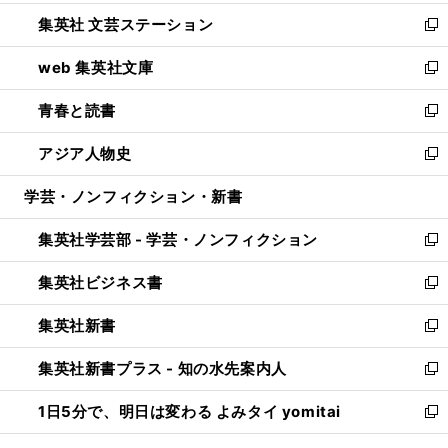
開
ウ
し
集英社 文芸ステーション
く
ィ
い
新
ン
ウ
し
web 集英社文庫
ド
ィ
い
新
ウ
ン
ウ
し
青春と読書
で
ド
ィ
い
新
開
ウ
ン
ウ
し
アジア人物史
く
で
ド
ィ
い
新
開
ウ
ン
ウ
し
学芸・ノンフィクション・新書
く
で
ド
ィ
い
開
ウ
ン
ウ
集英社学芸部 - 学芸・ノンフィクション
く
で
ド
ィ
新
開
ウ
ン
し
集英社ビジネス書
く
で
ド
い
新
開
ウ
ウ
し
集英社新書
く
で
ィ
い
新
開
ン
ウ
し
集英社新書プラス - 知の水先案内人
く
ド
ィ
い
新
ウ
ン
ウ
し
1日5分で、明日は変わる よみタイ yomitai
で
ド
ィ
い
新
開
ウ
ン
ウ
し