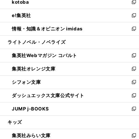
kotoba
く
で
ド
ィ
い
新
開
ウ
ン
ウ
し
e!集英社
く
で
ド
ィ
い
新
開
ウ
ン
ウ
し
情報・知識＆オピニオン imidas
く
で
ド
ィ
い
新
開
ウ
ン
ウ
し
ライトノベル・ノベライズ
く
で
ド
ィ
い
開
ウ
ン
ウ
集英社Webマガジン コバルト
く
で
ド
ィ
新
開
ウ
ン
し
集英社オレンジ文庫
く
で
ド
い
新
開
ウ
ウ
し
シフォン文庫
く
で
ィ
い
新
開
ン
ウ
し
ダッシュエックス文庫公式サイト
く
ド
ィ
い
新
ウ
ン
ウ
し
JUMP j-BOOKS
で
ド
ィ
い
新
開
ウ
ン
ウ
し
キッズ
く
で
ド
ィ
い
開
ウ
ン
ウ
集英社みらい文庫
く
で
ド
ィ
新