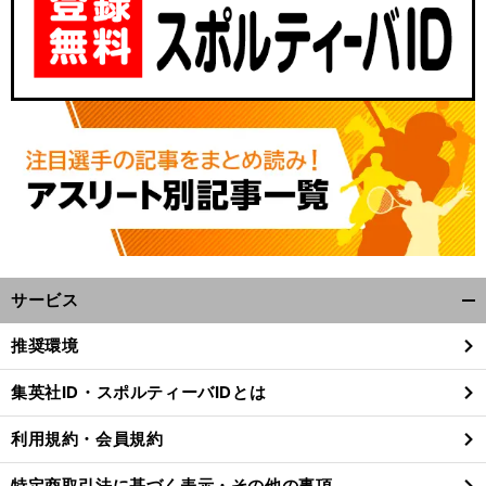
サービス
開
く/
推奨環境
閉
じ
集英社ID・スポルティーバIDとは
る
利用規約・会員規約
特定商取引法に基づく表示・その他の事項