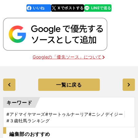
いいね
Xでポストする
LINEで送る
line
faceboo
x
k
Googleの「優先ソース」について
一覧に戻る
キーワード
#アドマイヤマーズ
#サートゥルナーリア
#ニシノデイジー
#３歳牡馬ランキング
編集部のおすすめ