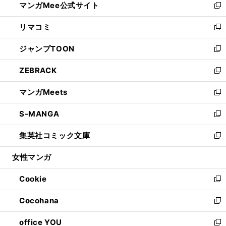
マンガMee公式サイト
く
ド
ィ
い
新
ウ
ン
ウ
し
リマコミ
で
ド
ィ
い
新
開
ウ
ン
ウ
し
ジャンプTOON
く
で
ド
ィ
い
新
開
ウ
ン
ウ
し
ZEBRACK
く
で
ド
ィ
い
新
開
ウ
ン
ウ
し
マンガMeets
く
で
ド
ィ
い
新
開
ウ
ン
ウ
し
S-MANGA
く
で
ド
ィ
い
新
開
ウ
ン
ウ
し
集英社コミック文庫
く
で
ド
ィ
い
新
開
ウ
ン
ウ
し
女性マンガ
く
で
ド
ィ
い
開
ウ
ン
ウ
Cookie
く
で
ド
ィ
新
開
ウ
ン
し
Cocohana
く
で
ド
い
新
開
ウ
ウ
し
office YOU
く
で
ィ
い
新