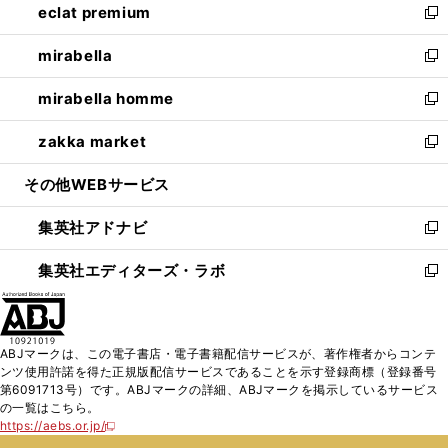
eclat premium
く
で
ド
ィ
い
新
開
ウ
ン
ウ
し
mirabella
く
で
ド
ィ
い
新
開
ウ
ン
ウ
し
mirabella homme
く
で
ド
ィ
い
新
開
ウ
ン
ウ
し
zakka market
く
で
ド
ィ
い
新
開
ウ
ン
ウ
し
その他WEBサービス
く
で
ド
ィ
い
開
ウ
ン
ウ
集英社アドナビ
く
で
ド
ィ
新
開
ウ
ン
し
集英社エディターズ・ラボ
く
で
ド
い
新
開
ウ
ウ
し
く
で
ィ
い
開
ン
ウ
ABJマークは、この電子書店・電子書籍配信サービスが、著作権者からコンテ
く
ド
ィ
ンツ使用許諾を得た正規版配信サービスであることを示す登録商標（登録番号
ウ
ン
第6091713号）です。ABJマークの詳細、ABJマークを掲示しているサービス
で
ド
の一覧はこちら。
開
ウ
https://aebs.or.jp/
新
く
で
し