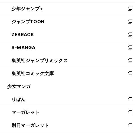
開
ウ
ン
ウ
し
少年ジャンプ+
く
で
ド
ィ
い
新
開
ウ
ン
ウ
し
ジャンプTOON
く
で
ド
ィ
い
新
開
ウ
ン
ウ
し
ZEBRACK
く
で
ド
ィ
い
新
開
ウ
ン
ウ
し
S-MANGA
く
で
ド
ィ
い
新
開
ウ
ン
ウ
し
集英社ジャンプリミックス
く
で
ド
ィ
い
新
開
ウ
ン
ウ
し
集英社コミック文庫
く
で
ド
ィ
い
新
開
ウ
ン
ウ
し
少女マンガ
く
で
ド
ィ
い
開
ウ
ン
ウ
りぼん
く
で
ド
ィ
新
開
ウ
ン
し
マーガレット
く
で
ド
い
新
開
ウ
ウ
し
別冊マーガレット
く
で
ィ
い
新
開
ン
ウ
し