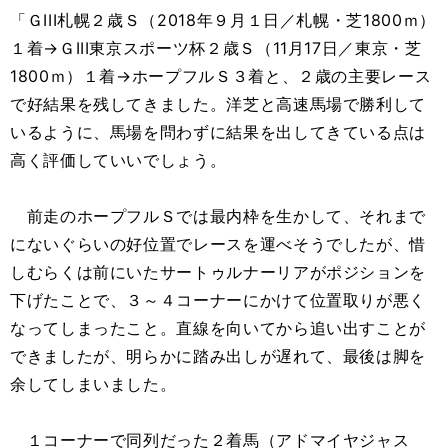
「ＧIII札幌２歳Ｓ（2018年９月１日／札幌・芝1800ｍ）
１着→ＧIII東京スポーツ杯２歳Ｓ（11月17日／東京・芝
1800ｍ）１着→ホープフルＳ３着と、２歳の主要レース
で好結果を残してきました。洋芝と高速馬場で勝利して
いるように、馬場を問わずに結果を出してきている点は
高く評価していいでしょう。
前走のホープフルＳでは最内枠を生かして、それまで
にないぐらいの好位置でレースを運べそうでしたが、惜
しむらくは前にいたサートゥルナーリアがポジションを
下げたことで、３～４コーナーにかけて位置取りが悪く
なってしまったこと。直線を向いてから追い出すことが
できましたが、明らかに踏み出しが遅れて、最後は脚を
余してしまいました。
１コーナーで同列だった２着馬（アドマイヤジャス