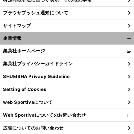
ブラウザプッシュ通知について
前
へ
サイトマップ
企業情報
開
く/
集英社ホームページ
新
閉
し
じ
集英社プライバシーガイドライン
い
る
ウ
SHUEISHA Privacy Guideline
ィ
ン
Setting of Cookies
ド
ウ
web Sportivaについて
で
開
Web Sportivaについてのお問い合わせ
く
新
し
広告についてのお問い合わせ
い