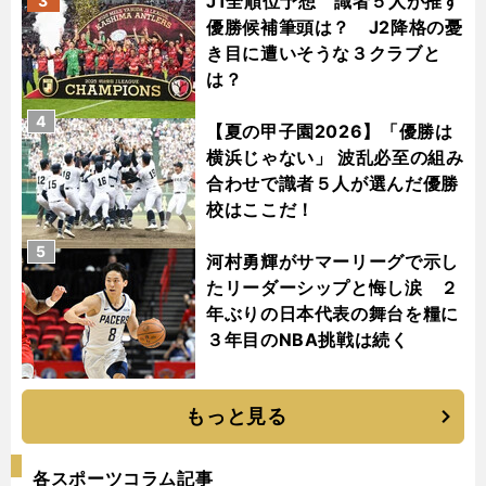
J1全順位予想 識者５人が推す
3
優勝候補筆頭は？ J2降格の憂
き目に遭いそうな３クラブと
は？
4
【夏の甲子園2026】「優勝は
横浜じゃない」 波乱必至の組み
合わせで識者５人が選んだ優勝
校はここだ！
5
河村勇輝がサマーリーグで示し
たリーダーシップと悔し涙 ２
年ぶりの日本代表の舞台を糧に
３年目のNBA挑戦は続く
もっと見る
各スポーツコラム記事