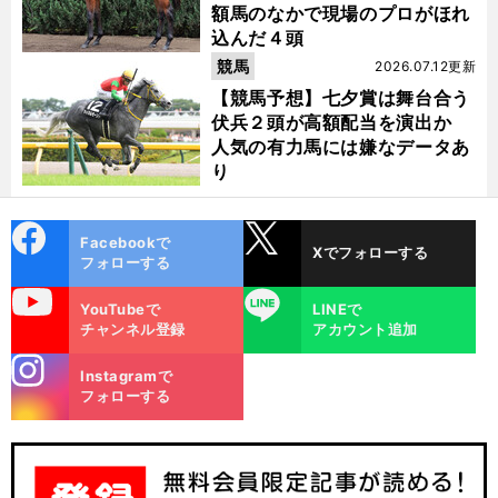
額馬のなかで現場のプロがほれ
込んだ４頭
競馬
2026.07.12更新
【競馬予想】七夕賞は舞台合う
伏兵２頭が高額配当を演出か
人気の有力馬には嫌なデータあ
り
cebo
X
Facebookで
Xでフォローする
ok
フォローする
uTube
LINE
YouTubeで
LINEで
チャンネル登録
アカウント追加
stagra
Instagramで
m
フォローする