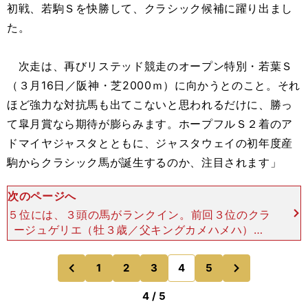
初戦、若駒Ｓを快勝して、クラシック候補に躍り出まし
た。
次走は、再びリステッド競走のオープン特別・若葉Ｓ
（３月16日／阪神・芝2000ｍ）に向かうとのこと。それ
ほど強力な対抗馬も出てこないと思われるだけに、勝っ
て皐月賞なら期待が膨らみます。ホープフルＳ２着のア
ドマイヤジャスタとともに、ジャスタウェイの初年度産
駒からクラシック馬が誕生するのか、注目されます」
次のページへ
５位には、３頭の馬がランクイン。前回３位のクラ
ージュゲリエ（牡３歳／父キングカメハメハ）の
他、前回ランク外からアガラス（牡３歳／父ブラッ
クタイド）とラストドラフトが浮上した。土屋氏
次
1
2
3
4
5
のページへ
のページへ
「クラージュゲリエは
前
4 / 5