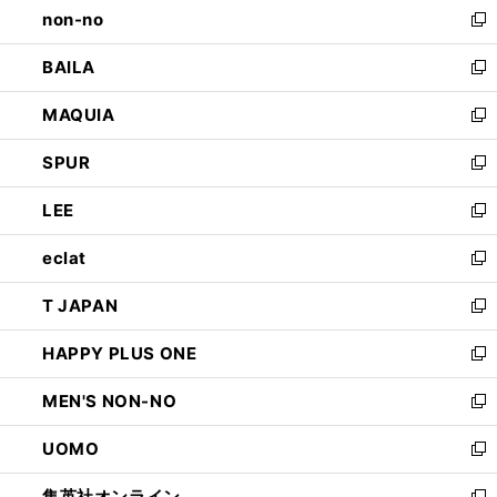
non-no
く
で
い
新
開
ウ
し
BAILA
く
ィ
い
新
ン
ウ
し
MAQUIA
ド
ィ
い
新
ウ
ン
ウ
し
SPUR
で
ド
ィ
い
新
開
ウ
ン
ウ
し
LEE
く
で
ド
ィ
い
新
開
ウ
ン
ウ
し
eclat
く
で
ド
ィ
い
新
開
ウ
ン
ウ
し
T JAPAN
く
で
ド
ィ
い
新
開
ウ
ン
ウ
し
HAPPY PLUS ONE
く
で
ド
ィ
い
新
開
ウ
ン
ウ
し
MEN'S NON-NO
く
で
ド
ィ
い
新
開
ウ
ン
ウ
し
UOMO
く
で
ド
ィ
い
新
開
ウ
ン
ウ
し
集英社オンライン
く
で