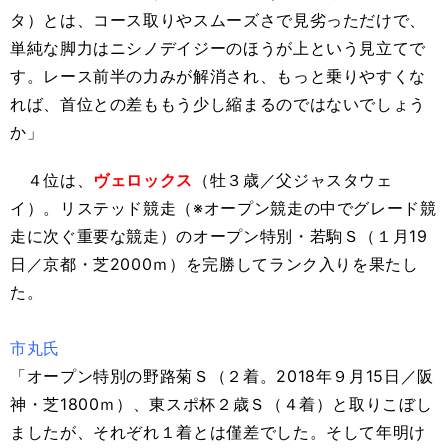
タ）とは、コース取りやスムーズさで見劣っただけで、
単純な脚力はニシノデイジーのほうが上という見立てで
す。レース前半の力みが解消され、もっと乗りやすくな
れば、首位との差ももう少し縮まるのではないでしょう
か」
４位は、
ヴェロックス
（牡３歳／父ジャスタウェ
イ）。リステッド競走（※オープン競走の中でグレード競
走に次ぐ重要な競走）のオープン特別・若駒Ｓ（１月19
日／京都・芝2000ｍ）を完勝してランク入りを果たし
た。
市丸氏
「オープン特別の野路菊Ｓ（２着。2018年９月15日／阪
神・芝1800ｍ）、東スポ杯２歳Ｓ（４着）と取りこぼし
ましたが、それぞれ１着とは僅差でした。そして年明け