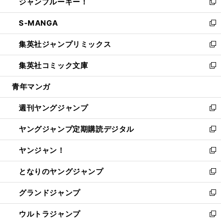
ジャンプルーキー！
く
で
ド
ィ
い
新
開
ウ
ン
ウ
し
S-MANGA
く
で
ド
ィ
い
新
開
ウ
ン
ウ
し
集英社ジャンプリミックス
く
で
ド
ィ
い
新
開
ウ
ン
ウ
し
集英社コミック文庫
く
で
ド
ィ
い
新
開
ウ
ン
ウ
し
青年マンガ
く
で
ド
ィ
い
開
ウ
ン
ウ
週刊ヤングジャンプ
く
で
ド
ィ
新
開
ウ
ン
し
ヤングジャンプ定期購読デジタル
く
で
ド
い
新
開
ウ
ウ
し
ヤンジャン！
く
で
ィ
い
新
開
ン
ウ
し
となりのヤングジャンプ
く
ド
ィ
い
新
ウ
ン
ウ
し
グランドジャンプ
で
ド
ィ
い
新
開
ウ
ン
ウ
し
ウルトラジャンプ
く
で
ド
ィ
い
新