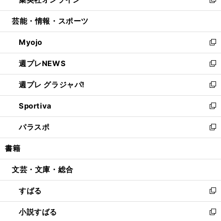
ド
ィ
い
新
開
ウ
ン
ウ
し
芸能・情報・スポーツ
く
で
ド
ィ
い
開
ウ
ン
ウ
Myojo
く
で
ド
ィ
新
開
ウ
ン
し
週プレNEWS
く
で
ド
い
新
開
ウ
ウ
し
週プレ グラジャパ!
く
で
ィ
い
新
開
ン
ウ
し
Sportiva
く
ド
ィ
い
新
ウ
ン
ウ
し
パラスポ
で
ド
ィ
い
新
開
ウ
ン
ウ
し
書籍
く
で
ド
ィ
い
開
ウ
ン
ウ
文芸・文庫・総合
く
で
ド
ィ
開
ウ
ン
すばる
く
で
ド
新
開
ウ
し
小説すばる
く
で
い
新