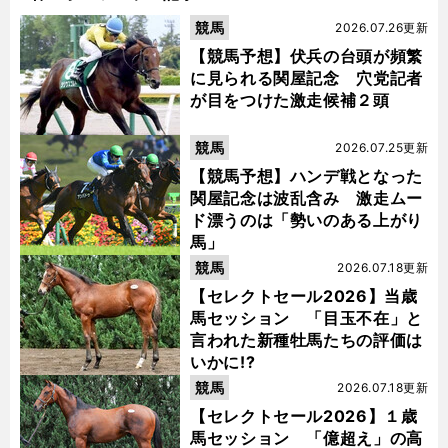
競馬
2026.07.26更新
【競馬予想】伏兵の台頭が頻繁
に見られる関屋記念 穴党記者
が目をつけた激走候補２頭
競馬
2026.07.25更新
【競馬予想】ハンデ戦となった
関屋記念は波乱含み 激走ムー
ド漂うのは「勢いのある上がり
馬」
競馬
2026.07.18更新
【セレクトセール2026】当歳
馬セッション 「目玉不在」と
言われた新種牡馬たちの評価は
いかに!?
競馬
2026.07.18更新
【セレクトセール2026】１歳
馬セッション 「億超え」の高