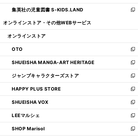
開
ウ
ン
し
集英社の児童図書 S-KIDS.LAND
く
で
ド
い
新
開
ウ
ウ
し
オンラインストア・
その他WEBサービス
く
で
ィ
い
開
ン
ウ
オンラインストア
く
ド
ィ
ウ
ン
OTO
で
ド
新
開
ウ
し
SHUEISHA MANGA-ART HERITAGE
く
で
い
新
開
ウ
し
ジャンプキャラクターズストア
く
ィ
い
新
ン
ウ
し
HAPPY PLUS STORE
ド
ィ
い
新
ウ
ン
ウ
し
SHUEISHA VOX
で
ド
ィ
い
新
開
ウ
ン
ウ
し
LEEマルシェ
く
で
ド
ィ
い
新
開
ウ
ン
ウ
し
SHOP Marisol
く
で
ド
ィ
い
新
開
ウ
ン
ウ
し