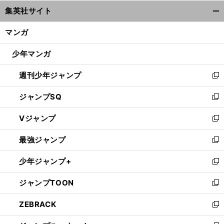
ウ
集英社サイト
ィ
開
ン
く/
マンガ
ド
閉
ウ
じ
少年マンガ
で
る
開
週刊少年ジャンプ
く
新
し
ジャンプSQ
い
新
ウ
し
Vジャンプ
ィ
い
新
ン
ウ
し
最強ジャンプ
ド
ィ
い
新
ウ
ン
ウ
し
少年ジャンプ+
で
ド
ィ
い
新
開
ウ
ン
ウ
し
ジャンプTOON
く
で
ド
ィ
い
新
開
ウ
ン
ウ
し
ZEBRACK
く
で
ド
ィ
い
新
開
ウ
ン
ウ
し