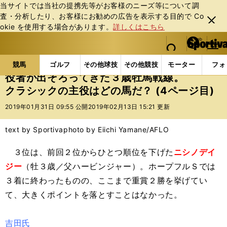
当サイトでは当社の提携先等がお客様のニーズ等について調
査・分析したり、お客様にお勧めの広告を表⽰する⽬的で Co
閉じ
okie を使⽤する場合があります。
詳しくはこちら
る
マイペ
web Sportiva (webスポルティーバ)
検索
メニュ
we
ー
競馬の記事一覧
競馬
役者が出そろってきた３歳牡
b
ジ
競馬
ゴルフ
その他球技
その他競技
モーター
フォ
ス
役者が出そろってきた３歳牡馬戦線。
ポ
クラシックの主役はどの馬だ？ (4ページ目)
ル
テ
2019年01月31日 09:55 公開
2019年02月13日 15:21 更新
ィ
ー
text by Sportiva
photo by Eiichi Yamane/AFLO
バ
３位は、前回２位からひとつ順位を下げた
ニシノデイ
ジー
（牡３歳／父ハービンジャー）。ホープフルＳでは
３着に終わったものの、ここまで重賞２勝を挙げてい
て、大きくポイントを落とすことはなかった。
吉田氏