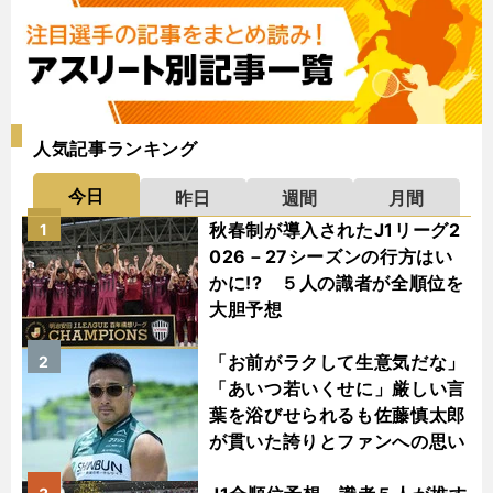
人気記事ランキング
今日
昨日
週間
月間
秋春制が導入されたJ1リーグ2
1
026－27シーズンの行方はい
かに!? ５人の識者が全順位を
大胆予想
「お前がラクして生意気だな」
2
「あいつ若いくせに」厳しい言
葉を浴びせられるも佐藤慎太郎
が貫いた誇りとファンへの思い