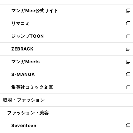
開
ン
ウ
し
マンガMee公式サイト
く
ド
ィ
い
新
ウ
ン
ウ
し
リマコミ
で
ド
ィ
い
新
開
ウ
ン
ウ
し
ジャンプTOON
く
で
ド
ィ
い
新
開
ウ
ン
ウ
し
ZEBRACK
く
で
ド
ィ
い
新
開
ウ
ン
ウ
し
マンガMeets
く
で
ド
ィ
い
新
開
ウ
ン
ウ
し
S-MANGA
く
で
ド
ィ
い
新
開
ウ
ン
ウ
し
集英社コミック文庫
く
で
ド
ィ
い
新
開
ウ
ン
ウ
し
取材・ファッション
く
で
ド
ィ
い
開
ウ
ン
ウ
ファッション・美容
く
で
ド
ィ
開
ウ
ン
Seventeen
く
で
ド
新
開
ウ
し