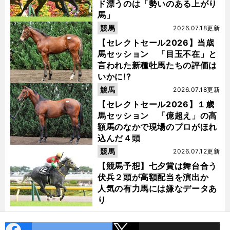
ド漂うのは「勢いのある上がり
馬」
競馬
2026.07.18更新
【セレクトセール2026】当歳
馬セッション 「目玉不在」と
言われた新種牡馬たちの評価は
いかに!?
競馬
2026.07.18更新
【セレクトセール2026】１歳
馬セッション 「億超え」の高
額馬のなかで現場のプロがほれ
込んだ４頭
競馬
2026.07.12更新
【競馬予想】七夕賞は舞台合う
伏兵２頭が高額配当を演出か
人気の有力馬には嫌なデータあ
り
cebo
X