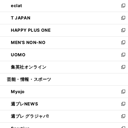
ウ
し
eclat
く
で
ド
ィ
い
新
開
ウ
ン
ウ
し
T JAPAN
く
で
ド
ィ
い
新
開
ウ
ン
ウ
し
HAPPY PLUS ONE
く
で
ド
ィ
い
新
開
ウ
ン
ウ
し
MEN'S NON-NO
く
で
ド
ィ
い
新
開
ウ
ン
ウ
し
UOMO
く
で
ド
ィ
い
新
開
ウ
ン
ウ
し
集英社オンライン
く
で
ド
ィ
い
新
開
ウ
ン
ウ
し
芸能・情報・スポーツ
く
で
ド
ィ
い
開
ウ
ン
ウ
Myojo
く
で
ド
ィ
新
開
ウ
ン
し
週プレNEWS
く
で
ド
い
新
開
ウ
ウ
し
週プレ グラジャパ!
く
で
ィ
い
新
開
ン
ウ
し