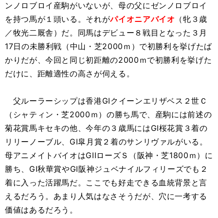
ンノロブロイ産駒がいないが、母の父にゼンノロブロイ
を持つ馬が１頭いる。それが
パイオニアバイオ
（牝３歳
／牧光二厩舎）だ。同馬はデビュー８戦目となった３月
17日の未勝利戦（中山・芝2000ｍ）で初勝利を挙げたば
かりだが、今回と同じ初距離の2000ｍで初勝利を挙げた
だけに、距離適性の高さが伺える。
父ルーラーシップは香港GIクイーンエリザベス２世Ｃ
（シャティン・芝2000ｍ）の勝ち馬で、産駒には前述の
菊花賞馬キセキの他、今年の３歳馬にはGI桜花賞３着の
リリーノーブル、GI皐月賞２着のサンリヴァルがいる。
母アニメイトバイオはGIIローズＳ（阪神・芝1800ｍ）に
勝ち、GI秋華賞やGI阪神ジュベナイルフィリーズでも２
着に入った活躍馬だ。ここでも好走できる血統背景と言
えるだろう。あまり人気はなさそうだが、穴に一考する
価値はあるだろう。