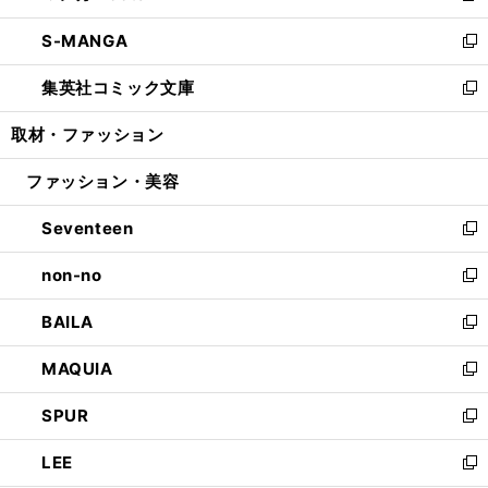
開
ウ
ン
ウ
し
S-MANGA
く
で
ド
ィ
い
新
開
ウ
ン
ウ
し
集英社コミック文庫
く
で
ド
ィ
い
新
開
ウ
ン
ウ
し
取材・ファッション
く
で
ド
ィ
い
開
ウ
ン
ウ
ファッション・美容
く
で
ド
ィ
開
ウ
ン
Seventeen
く
で
ド
新
開
ウ
し
non-no
く
で
い
新
開
ウ
し
BAILA
く
ィ
い
新
ン
ウ
し
MAQUIA
ド
ィ
い
新
ウ
ン
ウ
し
SPUR
で
ド
ィ
い
新
開
ウ
ン
ウ
し
LEE
く
で
ド
ィ
い
新
開
ウ
ン