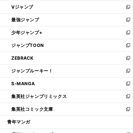
ウ
し
Vジャンプ
ィ
い
新
ン
ウ
し
最強ジャンプ
ド
ィ
い
新
ウ
ン
ウ
し
少年ジャンプ+
で
ド
ィ
い
新
開
ウ
ン
ウ
し
ジャンプTOON
く
で
ド
ィ
い
新
開
ウ
ン
ウ
し
ZEBRACK
く
で
ド
ィ
い
新
開
ウ
ン
ウ
し
ジャンプルーキー！
く
で
ド
ィ
い
新
開
ウ
ン
ウ
し
S-MANGA
く
で
ド
ィ
い
新
開
ウ
ン
ウ
し
集英社ジャンプリミックス
く
で
ド
ィ
い
新
開
ウ
ン
ウ
し
集英社コミック文庫
く
で
ド
ィ
い
新
開
ウ
ン
ウ
し
青年マンガ
く
で
ド
ィ
い
開
ウ
ン
ウ