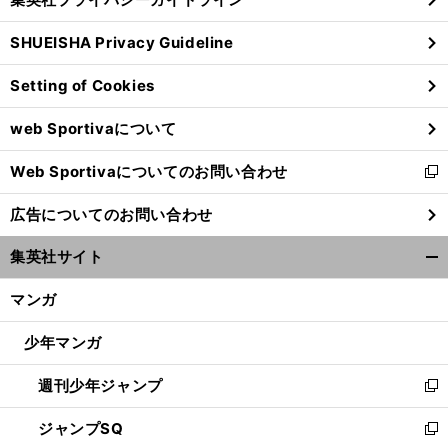
い
る
ウ
SHUEISHA Privacy Guideline
ィ
ン
Setting of Cookies
ド
ウ
web Sportivaについて
で
開
Web Sportivaについてのお問い合わせ
く
新
マ
Ｇ
」
イラーズＣで「
Ｉ６連戦の資金をくれる親切な２頭
が見つかった
し
広告についてのお問い合わせ
い
ウ
集英社サイト
ィ
開
ン
く/
マンガ
ド
閉
ウ
じ
少年マンガ
で
る
開
週刊少年ジャンプ
く
新
し
ジャンプSQ
い
新