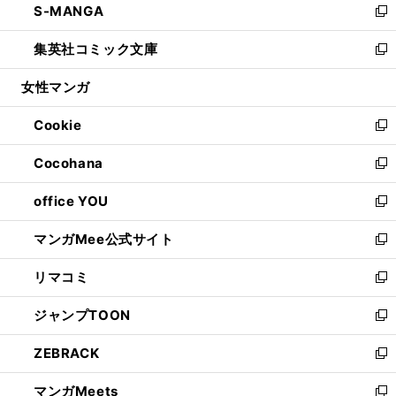
S-MANGA
く
で
ド
ィ
い
新
開
ウ
ン
ウ
し
集英社コミック文庫
く
で
ド
ィ
い
新
開
ウ
ン
ウ
し
女性マンガ
く
で
ド
ィ
い
開
ウ
ン
ウ
Cookie
く
で
ド
ィ
新
開
ウ
ン
し
Cocohana
く
で
ド
い
新
開
ウ
ウ
し
office YOU
く
で
ィ
い
新
開
ン
ウ
し
マンガMee公式サイト
く
ド
ィ
い
新
ウ
ン
ウ
し
リマコミ
で
ド
ィ
い
新
開
ウ
ン
ウ
し
ジャンプTOON
く
で
ド
ィ
い
新
開
ウ
ン
ウ
し
ZEBRACK
く
で
ド
ィ
い
新
開
ウ
ン
ウ
し
マンガMeets
く
で
ド
ィ
い
新