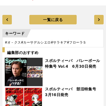
一覧に戻る
キーワード
#オ－クス
#カーサデルシエロ
#サラキア
#フローラＳ
編集部のおすすめ
スポルティーバ バレーボール
特集号 Vol.4 6月30日発売
スポルティーバ 部活特集号
3月16日発売