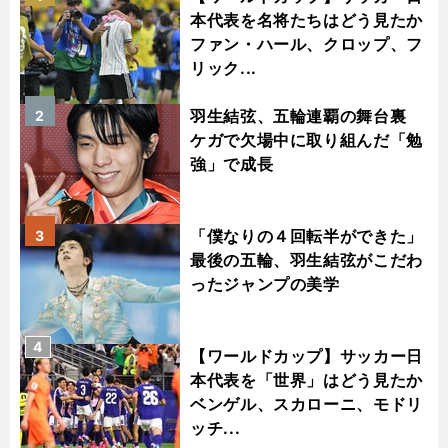
本代表を名将たちはどう見たか
ファン・ハール、クロップ、フ
リック...
羽生結弦、五輪連覇の舞台裏
2
ケガで欠場中に取り組んだ「勉
強」で成長
「僕なりの４回転半ができた」
3
最後の五輪、羽生結弦がこだわ
ったジャンプの美学
4
【ワールドカップ】サッカー日
本代表を「世界」はどう見たか
ベンゲル、スカローニ、モドリ
ッチ...