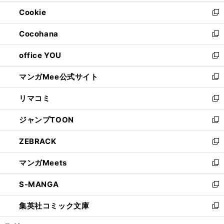
開
ウ
ン
ウ
Cookie
く
で
ド
ィ
新
開
ウ
ン
し
Cocohana
く
で
ド
い
新
開
ウ
ウ
し
office YOU
く
で
ィ
い
新
開
ン
ウ
し
マンガMee公式サイト
く
ド
ィ
い
新
ウ
ン
ウ
し
リマコミ
で
ド
ィ
い
新
開
ウ
ン
ウ
し
ジャンプTOON
く
で
ド
ィ
い
新
開
ウ
ン
ウ
し
ZEBRACK
く
で
ド
ィ
い
新
開
ウ
ン
ウ
し
マンガMeets
く
で
ド
ィ
い
新
開
ウ
ン
ウ
し
S-MANGA
く
で
ド
ィ
い
新
開
ウ
ン
ウ
し
集英社コミック文庫
く
で
ド
ィ
い
新
開
ウ
ン
ウ
し