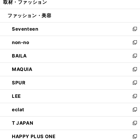
取材・ファッション
く
で
ド
ィ
い
開
ウ
ン
ウ
ファッション・美容
く
で
ド
ィ
開
ウ
ン
Seventeen
く
で
ド
新
開
ウ
し
non-no
く
で
い
新
開
ウ
し
BAILA
く
ィ
い
新
ン
ウ
し
MAQUIA
ド
ィ
い
新
ウ
ン
ウ
し
SPUR
で
ド
ィ
い
新
開
ウ
ン
ウ
し
LEE
く
で
ド
ィ
い
新
開
ウ
ン
ウ
し
eclat
く
で
ド
ィ
い
新
開
ウ
ン
ウ
し
T JAPAN
く
で
ド
ィ
い
新
開
ウ
ン
ウ
し
HAPPY PLUS ONE
く
で
ド
ィ
い
新