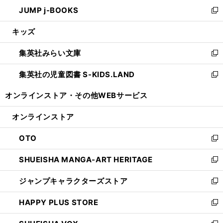
ン
ウ
し
JUMP j-BOOKS
で
ド
ィ
い
新
開
ウ
ン
ウ
し
キッズ
く
で
ド
ィ
い
開
ウ
ン
ウ
集英社みらい文庫
く
で
ド
ィ
新
開
ウ
ン
し
集英社の児童図書 S-KIDS.LAND
く
で
ド
い
新
開
ウ
ウ
し
オンラインストア・
その他WEBサービス
く
で
ィ
い
開
ン
ウ
オンラインストア
く
ド
ィ
ウ
ン
OTO
で
ド
新
開
ウ
し
SHUEISHA MANGA-ART HERITAGE
く
で
い
新
開
ウ
し
ジャンプキャラクターズストア
く
ィ
い
新
ン
ウ
し
HAPPY PLUS STORE
ド
ィ
い
新
ウ
ン
ウ
し