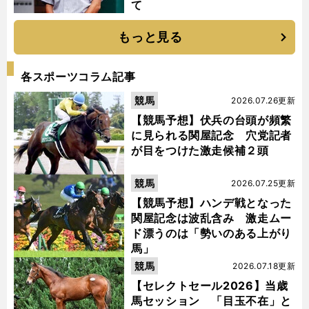
て
もっと見る
各スポーツコラム記事
競馬
2026.07.26更新
【競馬予想】伏兵の台頭が頻繁
に見られる関屋記念 穴党記者
が目をつけた激走候補２頭
競馬
2026.07.25更新
【競馬予想】ハンデ戦となった
関屋記念は波乱含み 激走ムー
ド漂うのは「勢いのある上がり
馬」
競馬
2026.07.18更新
【セレクトセール2026】当歳
馬セッション 「目玉不在」と