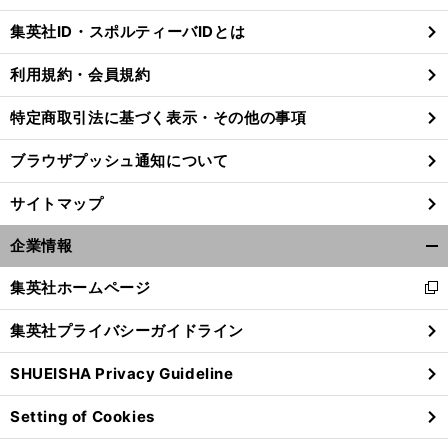
じ
集英社ID・スポルティーバIDとは
る
利用規約・会員規約
特定商取引法に基づく表示・その他の事項
前
へ
ブラウザプッシュ通知について
サイトマップ
企業情報
開
く/
集英社ホームページ
新
閉
し
じ
集英社プライバシーガイドライン
い
る
ウ
SHUEISHA Privacy Guideline
ィ
ン
Setting of Cookies
ド
ウ