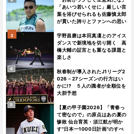
「あいつ若いくせに」厳しい言
葉を浴びせられるも佐藤慎太郎
が貫いた誇りとファンへの思い
宇野昌磨は本田真凜とのアイス
3
ダンスで新境地を切り開く 高
橋大輔の証言とも重なる課題と
楽しさ
4
秋春制が導入されたJ1リーグ2
026－27シーズンの行方はい
かに!? ５人の識者が全順位を
大胆予想
5
【夏の甲子園2026】「青春っ
て密なので」の原点はあの夏の
惨敗 仙台育英・須江航が明か
す"日本一1000日計画"のすべ