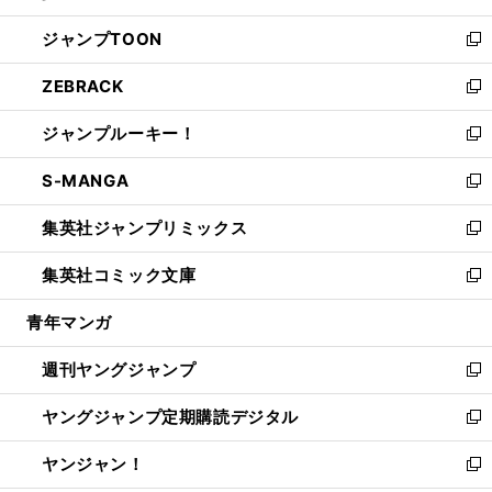
開
ウ
ン
ウ
し
ジャンプTOON
く
で
ド
ィ
い
新
開
ウ
ン
ウ
し
ZEBRACK
く
で
ド
ィ
い
新
開
ウ
ン
ウ
し
ジャンプルーキー！
く
で
ド
ィ
い
新
開
ウ
ン
ウ
し
S-MANGA
く
で
ド
ィ
い
新
開
ウ
ン
ウ
し
集英社ジャンプリミックス
く
で
ド
ィ
い
新
開
ウ
ン
ウ
し
集英社コミック文庫
く
で
ド
ィ
い
新
開
ウ
ン
ウ
し
青年マンガ
く
で
ド
ィ
い
開
ウ
ン
ウ
週刊ヤングジャンプ
く
で
ド
ィ
新
開
ウ
ン
し
ヤングジャンプ定期購読デジタル
く
で
ド
い
新
開
ウ
ウ
し
ヤンジャン！
く
で
ィ
い
新
開
ン
ウ
し