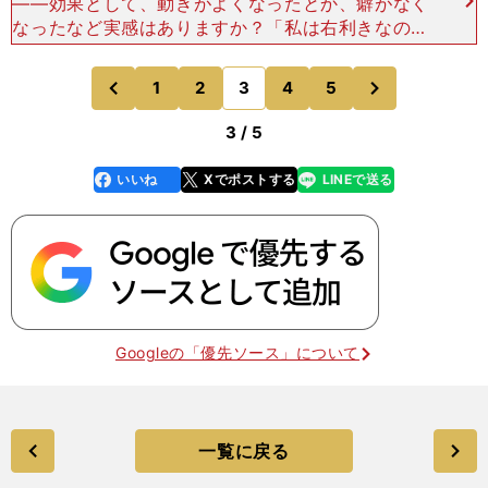
――効果として、動きがよくなったとか、癖がなく
なったなど実感はありますか？「私は右利きなので
右のほうが強かったんですけど、トレーナーさんに
見てもらって、身体の傾きなどを指摘してもらいな
次
1
2
3
4
5
のページへ
のページへ
がらトレーニング
前
3 / 5
いいね
Xでポストする
LINEで送る
line
faceboo
x
k
Googleの「優先ソース」について
一覧に戻る