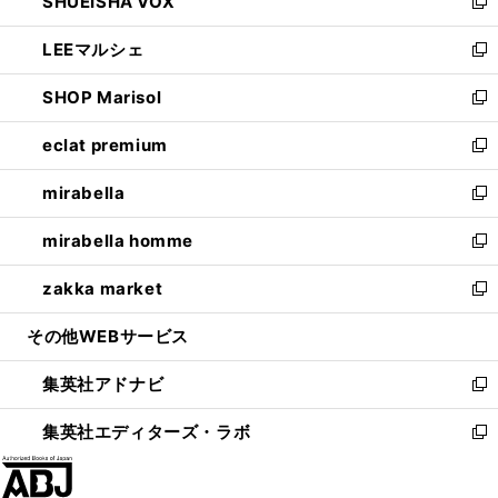
SHUEISHA VOX
で
ド
ィ
い
新
開
ウ
ン
ウ
し
LEEマルシェ
く
で
ド
ィ
い
新
開
ウ
ン
ウ
し
SHOP Marisol
く
で
ド
ィ
い
新
開
ウ
ン
ウ
し
eclat premium
く
で
ド
ィ
い
新
開
ウ
ン
ウ
し
mirabella
く
で
ド
ィ
い
新
開
ウ
ン
ウ
し
mirabella homme
く
で
ド
ィ
い
新
開
ウ
ン
ウ
し
zakka market
く
で
ド
ィ
い
新
開
ウ
ン
ウ
し
その他WEBサービス
く
で
ド
ィ
い
開
ウ
ン
ウ
集英社アドナビ
く
で
ド
ィ
新
開
ウ
ン
し
集英社エディターズ・ラボ
く
で
ド
い
新
開
ウ
ウ
し
く
で
ィ
い