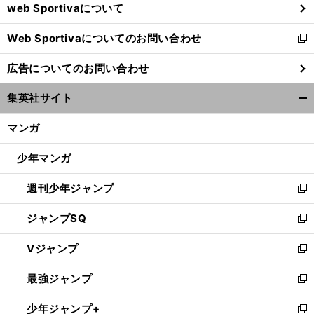
web Sportivaについて
で
開
Web Sportivaについてのお問い合わせ
く
新
し
広告についてのお問い合わせ
い
ウ
集英社サイト
ィ
開
ン
く/
マンガ
ド
閉
ウ
じ
少年マンガ
で
る
開
週刊少年ジャンプ
く
新
し
ジャンプSQ
い
新
ウ
し
Vジャンプ
ィ
い
新
ン
ウ
し
最強ジャンプ
ド
ィ
い
新
ウ
ン
ウ
し
少年ジャンプ+
で
ド
ィ
い
新