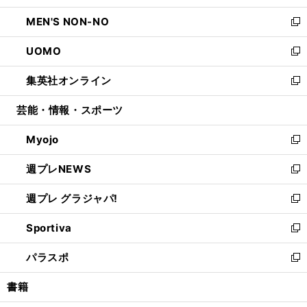
開
ウ
ン
ウ
し
MEN'S NON-NO
く
で
ド
ィ
い
新
開
ウ
ン
ウ
し
UOMO
く
で
ド
ィ
い
新
開
ウ
ン
ウ
し
集英社オンライン
く
で
ド
ィ
い
新
開
ウ
ン
ウ
し
芸能・情報・スポーツ
く
で
ド
ィ
い
開
ウ
ン
ウ
Myojo
く
で
ド
ィ
新
開
ウ
ン
し
週プレNEWS
く
で
ド
い
新
開
ウ
ウ
し
週プレ グラジャパ!
く
で
ィ
い
新
開
ン
ウ
し
Sportiva
く
ド
ィ
い
新
ウ
ン
ウ
し
パラスポ
で
ド
ィ
い
新
開
ウ
ン
ウ
し
書籍
く
で
ド
ィ
い
開
ウ
ン
ウ