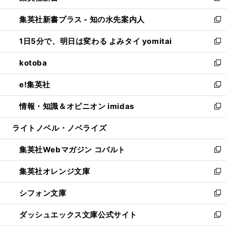
開
ン
ウ
し
集英社新書プラス - 知の水先案内人
く
ド
ィ
い
新
ウ
ン
ウ
し
1日5分で、明日は変わる よみタイ yomitai
で
ド
ィ
い
新
開
ウ
ン
ウ
し
kotoba
く
で
ド
ィ
い
新
開
ウ
ン
ウ
し
e!集英社
く
で
ド
ィ
い
新
開
ウ
ン
ウ
し
情報・知識＆オピニオン imidas
く
で
ド
ィ
い
新
開
ウ
ン
ウ
し
ライトノベル・ノベライズ
く
で
ド
ィ
い
開
ウ
ン
ウ
集英社Webマガジン コバルト
く
で
ド
ィ
新
開
ウ
ン
し
集英社オレンジ文庫
く
で
ド
い
新
開
ウ
ウ
し
シフォン文庫
く
で
ィ
い
新
開
ン
ウ
し
ダッシュエックス文庫公式サイト
く
ド
ィ
い
新
ウ