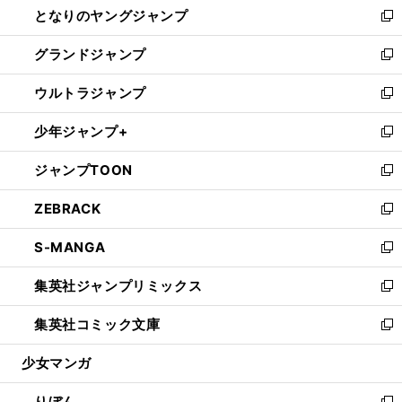
となりのヤングジャンプ
く
ド
ィ
い
新
ウ
ン
ウ
し
グランドジャンプ
で
ド
ィ
い
新
開
ウ
ン
ウ
し
ウルトラジャンプ
く
で
ド
ィ
い
新
開
ウ
ン
ウ
し
少年ジャンプ+
く
で
ド
ィ
い
新
開
ウ
ン
ウ
し
ジャンプTOON
く
で
ド
ィ
い
新
開
ウ
ン
ウ
し
ZEBRACK
く
で
ド
ィ
い
新
開
ウ
ン
ウ
し
S-MANGA
く
で
ド
ィ
い
新
開
ウ
ン
ウ
し
集英社ジャンプリミックス
く
で
ド
ィ
い
新
開
ウ
ン
ウ
し
集英社コミック文庫
く
で
ド
ィ
い
新
開
ウ
ン
ウ
し
少女マンガ
く
で
ド
ィ
い
開
ウ
ン
ウ
りぼん
く
で