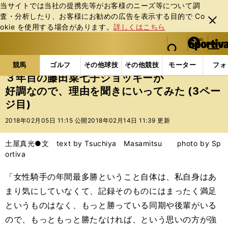
当サイトでは当社の提携先等がお客様のニーズ等について調
査・分析したり、お客様にお勧めの広告を表⽰する⽬的で Co
閉じ
okie を使⽤する場合があります。
詳しくはこちら
る
マイペ
web Sportiva (webスポルティーバ)
検索
メニュ
we
ー
競馬の記事一覧
競馬
３年目の藤田菜七子ジョッキ
b
ジ
競馬
ゴルフ
その他球技
その他競技
モーター
フォ
ス
３年目の藤田菜七子ジョッキーが
ポ
好調なので、理由を聞きにいってみた (3ペー
ル
ジ目)
テ
ィ
2018年02月05日 11:15 公開
2018年02月14日 11:39 更新
ー
バ
土屋真光●文 text by Tsuchiya Masamitsu photo by Sp
ortiva
「女性騎手の年間最多勝ということ自体は、私自身はあ
まり気にしていなくて、記録そのものにはまったく満足
というものはなく、もっと勝っている同期や後輩がいる
ので、もっともっと勝たなければ、という思いの方が強