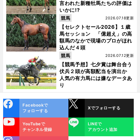
言われた新種牡馬たちの評価は
いかに!?
競馬
2026.07.18更新
【セレクトセール2026】１歳
馬セッション 「億超え」の高
額馬のなかで現場のプロがほれ
込んだ４頭
競馬
2026.07.12更新
【競馬予想】七夕賞は舞台合う
伏兵２頭が高額配当を演出か
人気の有力馬には嫌なデータあ
り
cebo
X
Facebookで
Xでフォローする
ok
フォローする
uTube
LINE
YouTubeで
LINEで
チャンネル登録
アカウント追加
stagra