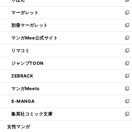
ド
ィ
新
開
ウ
ン
し
マーガレット
く
で
ド
い
新
開
ウ
ウ
し
別冊マーガレット
く
で
ィ
い
新
開
ン
ウ
し
マンガMee公式サイト
く
ド
ィ
い
新
ウ
ン
ウ
し
リマコミ
で
ド
ィ
い
新
開
ウ
ン
ウ
し
ジャンプTOON
く
で
ド
ィ
い
新
開
ウ
ン
ウ
し
ZEBRACK
く
で
ド
ィ
い
新
開
ウ
ン
ウ
し
マンガMeets
く
で
ド
ィ
い
新
開
ウ
ン
ウ
し
S-MANGA
く
で
ド
ィ
い
新
開
ウ
ン
ウ
し
集英社コミック文庫
く
で
ド
ィ
い
新
開
ウ
ン
ウ
し
女性マンガ
く
で
ド
ィ
い