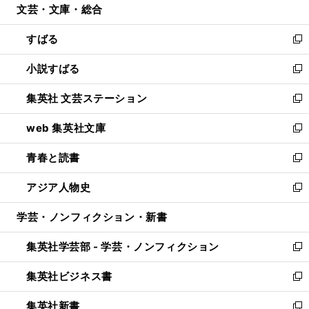
文芸・文庫・総合
く
で
ド
ィ
開
ウ
ン
すばる
く
で
ド
新
開
ウ
し
小説すばる
く
で
い
新
開
ウ
し
集英社 文芸ステーション
く
ィ
い
新
ン
ウ
し
web 集英社文庫
ド
ィ
い
新
ウ
ン
ウ
し
青春と読書
で
ド
ィ
い
新
開
ウ
ン
ウ
し
アジア人物史
く
で
ド
ィ
い
新
開
ウ
ン
ウ
し
学芸・ノンフィクション・新書
く
で
ド
ィ
い
開
ウ
ン
ウ
集英社学芸部 - 学芸・ノンフィクション
く
で
ド
ィ
新
開
ウ
ン
し
集英社ビジネス書
く
で
ド
い
新
開
ウ
ウ
し
集英社新書
く
で
ィ
い
新