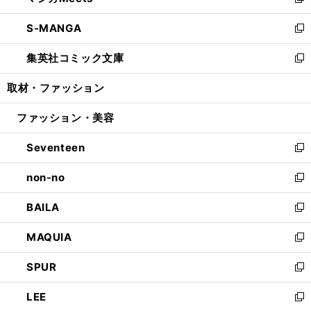
い
新
開
ウ
ン
ウ
し
S-MANGA
く
で
ド
ィ
い
新
開
ウ
ン
ウ
し
集英社コミック文庫
く
で
ド
ィ
い
新
開
ウ
ン
ウ
し
取材・ファッション
く
で
ド
ィ
い
開
ウ
ン
ウ
ファッション・美容
く
で
ド
ィ
開
ウ
ン
Seventeen
く
で
ド
新
開
ウ
し
non-no
く
で
い
新
開
ウ
し
BAILA
く
ィ
い
新
ン
ウ
し
MAQUIA
ド
ィ
い
新
ウ
ン
ウ
し
SPUR
で
ド
ィ
い
新
開
ウ
ン
ウ
し
LEE
く
で
ド
ィ
い
新