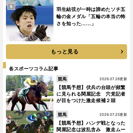
5
羽生結弦が一時は諦めたソチ五
輪の金メダル「五輪の本当の怖
さを知った......」
もっと見る
各スポーツコラム記事
競馬
2026.07.26更新
【競馬予想】伏兵の台頭が頻繁
に見られる関屋記念 穴党記者
が目をつけた激走候補２頭
競馬
2026.07.25更新
【競馬予想】ハンデ戦となった
関屋記念は波乱含み 激走ムー