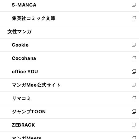
S-MANGA
く
で
ド
ィ
い
新
開
ウ
ン
ウ
し
集英社コミック文庫
く
で
ド
ィ
い
新
開
ウ
ン
ウ
し
女性マンガ
く
で
ド
ィ
い
開
ウ
ン
ウ
Cookie
く
で
ド
ィ
新
開
ウ
ン
し
Cocohana
く
で
ド
い
新
開
ウ
ウ
し
office YOU
く
で
ィ
い
新
開
ン
ウ
し
マンガMee公式サイト
く
ド
ィ
い
新
ウ
ン
ウ
し
リマコミ
で
ド
ィ
い
新
開
ウ
ン
ウ
し
ジャンプTOON
く
で
ド
ィ
い
新
開
ウ
ン
ウ
し
ZEBRACK
く
で
ド
ィ
い
新
開
ウ
ン
ウ
し
マンガMeets
く
で
ド
ィ