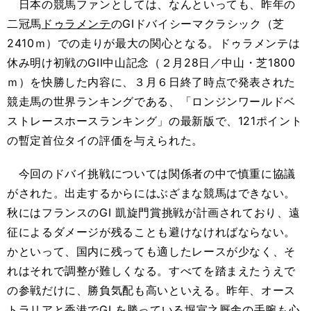
日本の競馬ファンとしては、なんといっても、昨年の
二冠馬
ドゥラメンテ
のGIドバイシーマクラシック（芝
2410ｍ）での走りが最大の関心となる。ドゥラメンテは
休み明け初戦のGII中山記念（２月28日／中山・芝1800
ｍ）を快勝した内容に、３月６日終了時点で発表された
競走馬の世界ランキングである、「ロンジンワールドベ
ストレースホースランキング」の最新版で、121ポイント
の暫定首位タイの評価を与えられた。
今回のドバイ挑戦については関係者の中で慎重に協議
がされた。出走するからにはぶざまな競馬はできない。
秋にはフランスのGI 凱旋門賞挑戦が計画されており、遠
征によるダメージが残ることも避けなければならない。
かといって、国内に残っても適したレースが少なく、そ
れはそれで調整が難しくなる。すべてを踏まえたうえで
の参戦だけに、勝負気配も高いといえる。昨年、オース
トラリアと香港でGI を勝っている堀宣之厩舎の手腕も心