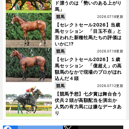
ド漂うのは「勢いのある上がり
馬」
競馬
2026.07.18更新
【セレクトセール2026】当歳
馬セッション 「目玉不在」と
言われた新種牡馬たちの評価は
いかに!?
競馬
2026.07.18更新
【セレクトセール2026】１歳
馬セッション 「億超え」の高
額馬のなかで現場のプロがほれ
込んだ４頭
競馬
2026.07.12更新
【競馬予想】七夕賞は舞台合う
伏兵２頭が高額配当を演出か
人気の有力馬には嫌なデータあ
り
cebo
X