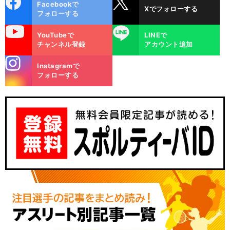
Facebookで
Xでフォローする
ok
フォローする
uTube
LINE
YouTubeで
LINEで
チャンネル登録
アカウント追加
stagra
Instagramで
m
フォローする