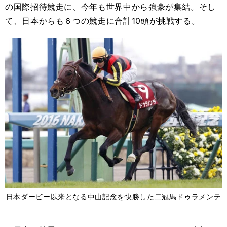
の国際招待競走に、今年も世界中から強豪が集結。そし
て、日本からも６つの競走に合計10頭が挑戦する。
日本ダービー以来となる中山記念を快勝した二冠馬ドゥラメンテ