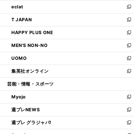
開
ウ
ン
ウ
し
eclat
く
で
ド
ィ
い
新
開
ウ
ン
ウ
し
T JAPAN
く
で
ド
ィ
い
新
開
ウ
ン
ウ
し
HAPPY PLUS ONE
く
で
ド
ィ
い
新
開
ウ
ン
ウ
し
MEN'S NON-NO
く
で
ド
ィ
い
新
開
ウ
ン
ウ
し
UOMO
く
で
ド
ィ
い
新
開
ウ
ン
ウ
し
集英社オンライン
く
で
ド
ィ
い
新
開
ウ
ン
ウ
し
芸能・情報・スポーツ
く
で
ド
ィ
い
開
ウ
ン
ウ
Myojo
く
で
ド
ィ
新
開
ウ
ン
し
週プレNEWS
く
で
ド
い
新
開
ウ
ウ
し
週プレ グラジャパ!
く
で
ィ
い
新
開
ン
ウ
し