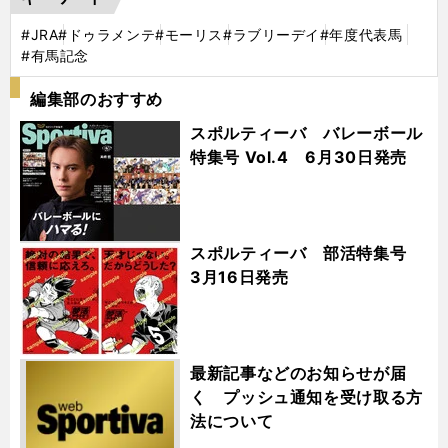
#JRA
#ドゥラメンテ
#モーリス
#ラブリーデイ
#年度代表馬
#有馬記念
編集部のおすすめ
スポルティーバ バレーボール
特集号 Vol.4 6月30日発売
スポルティーバ 部活特集号
3月16日発売
最新記事などのお知らせが届
く プッシュ通知を受け取る方
法について