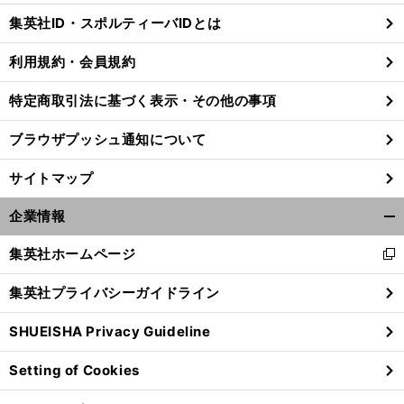
じ
集英社ID・スポルティーバIDとは
る
利用規約・会員規約
特定商取引法に基づく表示・その他の事項
」
、
前
へ
ブラウザプッシュ通知について
サイトマップ
企業情報
開
く/
集英社ホームページ
新
閉
し
じ
集英社プライバシーガイドライン
い
る
ウ
SHUEISHA Privacy Guideline
ィ
ン
Setting of Cookies
ド
ウ