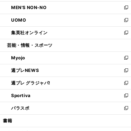
開
ウ
ン
ウ
し
MEN'S NON-NO
く
で
ド
ィ
い
新
開
ウ
ン
ウ
し
UOMO
く
で
ド
ィ
い
新
開
ウ
ン
ウ
し
集英社オンライン
く
で
ド
ィ
い
新
開
ウ
ン
ウ
し
芸能・情報・スポーツ
く
で
ド
ィ
い
開
ウ
ン
ウ
Myojo
く
で
ド
ィ
新
開
ウ
ン
し
週プレNEWS
く
で
ド
い
新
開
ウ
ウ
し
週プレ グラジャパ!
く
で
ィ
い
新
開
ン
ウ
し
Sportiva
く
ド
ィ
い
新
ウ
ン
ウ
し
パラスポ
で
ド
ィ
い
新
開
ウ
ン
ウ
し
書籍
く
で
ド
ィ
い
開
ウ
ン
ウ