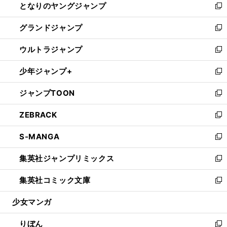
となりのヤングジャンプ
く
ド
ィ
い
新
ウ
ン
ウ
し
グランドジャンプ
で
ド
ィ
い
新
開
ウ
ン
ウ
し
ウルトラジャンプ
く
で
ド
ィ
い
新
開
ウ
ン
ウ
し
少年ジャンプ+
く
で
ド
ィ
い
新
開
ウ
ン
ウ
し
ジャンプTOON
く
で
ド
ィ
い
新
開
ウ
ン
ウ
し
ZEBRACK
く
で
ド
ィ
い
新
開
ウ
ン
ウ
し
S-MANGA
く
で
ド
ィ
い
新
開
ウ
ン
ウ
し
集英社ジャンプリミックス
く
で
ド
ィ
い
新
開
ウ
ン
ウ
し
集英社コミック文庫
く
で
ド
ィ
い
新
開
ウ
ン
ウ
し
少女マンガ
く
で
ド
ィ
い
開
ウ
ン
ウ
りぼん
く
で
ド
ィ
新