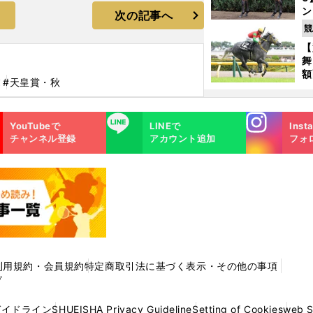
ン
次の記事へ
馬
競
が
【
舞
額
ヌ
#天皇賞・秋
の
タ
Instagra
LINE
YouTubeで
LINEで
Inst
m
チャンネル登録
アカウント追加
フォ
利用規約・会員規約
特定商取引法に基づく表示・その他の事項
プ
ガイドライン
SHUEISHA Privacy Guideline
Setting of Cookies
web 