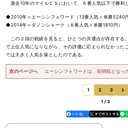
過去10年のマイルＣＳにおいて、６番人気以下で勝利
◆2010年＝エーシンフォワード（13番人気＝単勝5240
◆2014年＝ダノンシャーク（８番人気＝単勝1810円）
この２頭の戦績を見ると、ひとつの共通点が存在する。
で上位人気になりながら、その評価に応えられなかった
では大きく人気を落としたのである。
次のページへ
エーシンフォワードは、前哨戦となった
（京都・芝1400ｍ）で、１番人気に推されながら８
た。また同馬は、２走前のＧＩ安田記念（９番人気、10
次
ＧII京王杯スプリン
1
2
3
のページへ
1 / 3
いいね
Xでポストする
line
faceboo
x
k