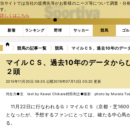
当サイトでは当社の提携先等がお客様のニーズ等について調査・分析し
web Sportiva (webスポルティーバ)
す。
詳しくはこちら
新着
ランキング
野球
サッカー
競馬
ゴル
we
競馬の記事一覧
競馬
マイルＣＳ、過去10年のデー
b
ス
マイルＣＳ、過去10年のデータから
ポ
ル
２頭
テ
2015年11月20日 08:35 公開
2016年07月12日 05:20 更新
ィ
ー
バ
河合力●文 text by Kawai Chikara
村田利之●撮影 photo by Murata Tosh
11月22日に行なわれるＧＩマイルＣＳ（京都・芝160
となったが、予想するファンにとっては、確たる中心馬が
る。