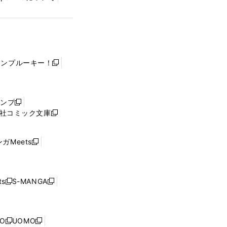
ャンプルーキー！
新
し
い
ウ
ャンプ
新
ィ
社コミック文庫
し
新
ン
い
し
ド
ウ
い
ウ
ガMeets
新
ィ
ウ
で
し
ン
ィ
開
い
ド
ン
く
ウ
ウ
ド
s
S-MANGA
新
新
ィ
で
ウ
し
し
ン
開
で
い
い
ド
く
開
ウ
ウ
ウ
NO
UOMO
く
新
新
ィ
ィ