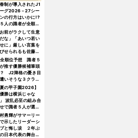
春制が導入されたJ1
ーグ2026－27シー
ンの行方はいかに!?
５人の識者が全順位
大胆予想
お前がラクして生意
だな」「あいつ若い
せに」厳しい言葉を
びせられるも佐藤慎
郎が貫いた誇りとフ
1全順位予想 識者５
ンへの思い
が推す優勝候補筆頭
？ J2降格の憂き目
遭いそうな３クラブ
は？
夏の甲子園2026】
優勝は横浜じゃな
」 波乱必至の組み合
せで識者５人が選ん
優勝校はここだ！
村勇輝がサマーリー
で示したリーダーシ
プと悔し涙 ２年ぶ
の日本代表の舞台を