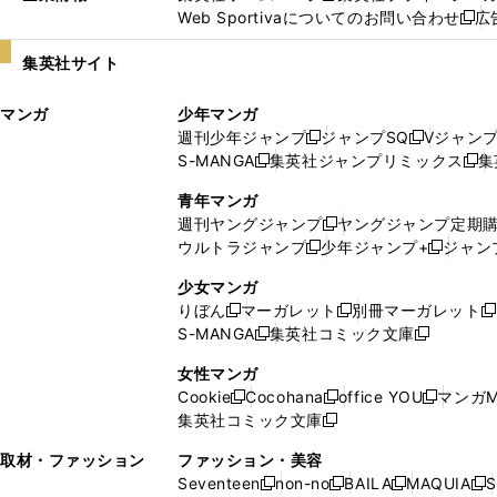
Web Sportivaについてのお問い合わせ
広
し
新
い
し
集英社サイト
ウ
い
ィ
ウ
マンガ
少年マンガ
ン
ィ
週刊少年ジャンプ
ジャンプSQ
Vジャン
ド
ン
新
新
S-MANGA
集英社ジャンプリミックス
集
ウ
ド
新
し
し
新
で
ウ
し
い
い
し
青年マンガ
開
で
い
ウ
ウ
い
週刊ヤングジャンプ
ヤングジャンプ定期
新
く
開
ウ
ィ
ィ
ウ
ウルトラジャンプ
少年ジャンプ+
ジャン
新
し
新
く
ィ
ン
ン
ィ
し
い
し
ン
ド
ド
ン
少女マンガ
い
ウ
い
ド
ウ
ウ
ド
りぼん
マーガレット
別冊マーガレット
新
新
新
ウ
ィ
ウ
ウ
で
で
ウ
S-MANGA
集英社コミック文庫
し
新
し
新
ィ
ン
ィ
で
開
開
で
い
し
い
し
ン
ド
ン
女性マンガ
開
く
く
開
ウ
い
ウ
い
ド
ウ
ド
Cookie
Cocohana
office YOU
マンガM
く
く
新
新
新
ィ
ウ
ィ
ウ
ウ
で
ウ
集英社コミック文庫
し
新
し
し
ン
ィ
ン
ィ
で
開
で
い
し
い
い
ド
ン
ド
ン
取材・ファッション
ファッション・美容
開
く
開
ウ
い
ウ
ウ
ウ
ド
ウ
ド
Seventeen
non-no
BAILA
MAQUIA
S
く
く
新
新
新
新
ィ
ウ
ィ
ィ