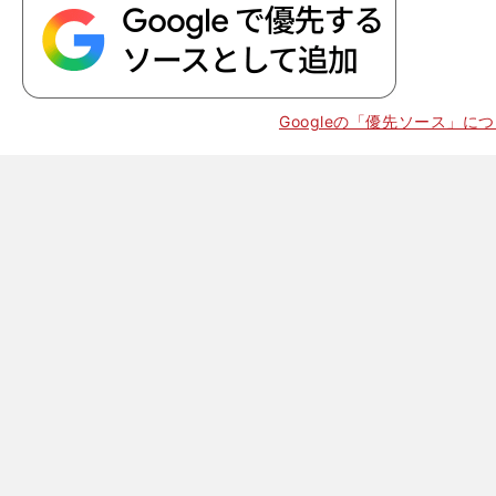
Googleの「優先ソース」に
、
馬
ル
CS