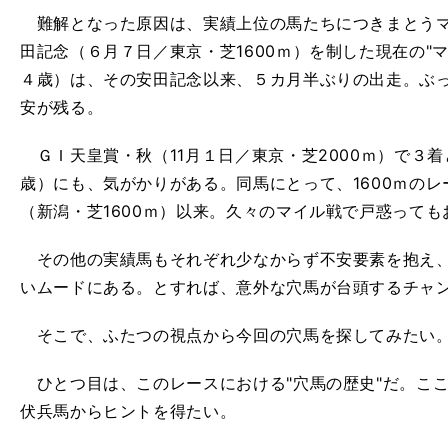
難解となった原因は、実績上位の馬たちにつきまとうマ
田記念（６月７日／東京・芝1600ｍ）を制した現在の"
４歳）は、その安田記念以来、５カ月半ぶりの出走。ぶ
安が残る。
ＧＩ天皇賞・秋（11月１日／東京・芝2000ｍ）で３
歳）にも、気がかりがある。同馬にとって、1600ｍのレー
（新潟・芝1600ｍ）以来。久々のマイル戦で戸惑っても
その他の実績馬もそれぞれ少なからず不安要素を抱え、
いムードにある。とすれば、意外な穴馬が台頭するチャ
そこで、ふたつの視点から今回の穴馬を探してみたい
ひとつ目は、このレースにおける"穴馬の歴史"だ。ここ
伏兵馬からヒントを得たい。