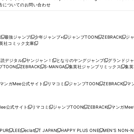
告についてのお問い合わせ
プ
最強ジャンプ
少年ジャンプ+
ジャンプTOON
ZEBRACK
ジ
新
新
新
新
新
英社コミック文庫
し
新
し
し
し
し
い
い
し
い
い
い
ウ
ウ
い
ウ
ウ
ウ
購読デジタル
ヤンジャン！
となりのヤングジャンプ
グランドジ
新
新
新
ィ
ィ
ウ
ィ
ィ
ィ
プTOON
ZEBRACK
S-MANGA
集英社ジャンプリミックス
集英
新
し
新
し
新
し
新
ン
ン
ィ
ン
ン
ン
し
い
し
い
し
い
し
ド
ド
ン
ド
ド
ド
い
ウ
い
ウ
い
ウ
い
ウ
ウ
ド
ウ
ウ
ウ
マンガMee公式サイト
リマコミ
ジャンプTOON
ZEBRACK
マン
新
新
新
新
ウ
ィ
ウ
ィ
ウ
ィ
ウ
で
で
ウ
で
で
で
し
し
し
し
し
ィ
ン
ィ
ン
ィ
ン
ィ
開
開
で
開
開
開
い
い
い
い
い
ン
ド
ン
ド
ン
ド
ン
く
く
開
く
く
く
ウ
ウ
ウ
ウ
ウ
ド
ウ
ド
ウ
ド
ウ
ド
ee公式サイト
リマコミ
ジャンプTOON
ZEBRACK
マンガMeet
く
新
新
新
新
ィ
ィ
ィ
ィ
ィ
ウ
で
ウ
で
ウ
で
ウ
し
し
し
し
ン
ン
ン
ン
ン
で
開
で
開
で
開
で
い
い
い
い
ド
ド
ド
ド
ド
開
く
開
く
開
く
開
ウ
ウ
ウ
ウ
ウ
ウ
ウ
ウ
ウ
PUR
LEE
eclat
T JAPAN
HAPPY PLUS ONE
MEN'S NON-
く
く
く
く
新
新
新
新
新
ィ
ィ
ィ
ィ