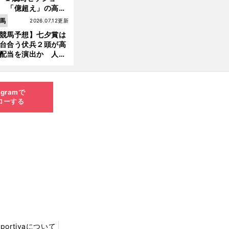
 「億超え」の高額
のなかで現場のプロ
馬
2026.07.12更新
ほれ込んだ４頭
競馬予想】七夕賞は
台合う伏兵２頭が高
配当を演出か 人気
有力馬には嫌なデー
あり
agramで
ローする
Sportivaについて