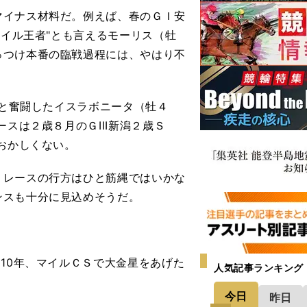
イナス材料だ。例えば、春のＧＩ安
マイル王者"とも言えるモーリス（牡
っつけ本番の臨戦過程には、やはり不
着と奮闘したイスラボニータ（牡４
スは２歳８月のＧIII新潟２歳Ｓ
おかしくない。
レースの行方はひと筋縄ではいかな
ンスも十分に見込めそうだ。
。
10年、マイルＣＳで大金星をあげた
人気記事ランキング
今日
昨日