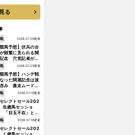
に３年目のNBA挑戦
続く
見る
事
馬
2026.07.26更新
競馬予想】伏兵の台
が頻繁に見られる関
記念 穴党記者が目
つけた激走候補２頭
馬
2026.07.25更新
競馬予想】ハンデ戦
なった関屋記念は波
含み 激走ムード漂
のは「勢いのある上
前
馬
2026.07.18更新
へ
り馬」
セレクトセール202
】当歳馬セッショ
 「目玉不在」と言
れた新種牡馬たちの
馬
2026.07.18更新
価はいかに!?
セレクトセール202
】１歳馬セッショ