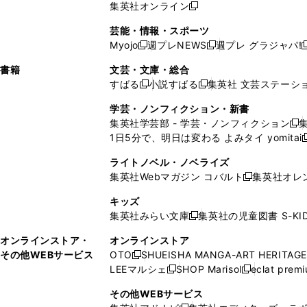
で
ウ
で
ウ
集英社オンライン
し
新
し
し
し
ン
ィ
ン
ン
開
で
開
で
い
し
い
い
い
ド
ン
ド
ド
芸能・情報・スポーツ
く
開
く
開
ウ
い
ウ
ウ
ウ
ウ
ド
ウ
ウ
Myojo
週プレNEWS
週プレ グラジャパ!
く
く
新
新
新
ィ
ウ
ィ
ィ
ィ
で
ウ
で
で
し
し
ン
ィ
ン
ン
ン
書籍
文芸・文庫・総合
開
で
開
開
い
い
ド
ン
ド
ド
ド
すばる
小説すばる
集英社 文芸ステーシ
く
開
く
く
新
新
ウ
ウ
ウ
ド
ウ
ウ
ウ
く
し
し
ィ
ィ
学芸・ノンフィクション・新書
で
ウ
で
で
で
い
い
ン
ン
集英社学芸部 - 学芸・ノンフィクション
開
で
開
開
開
新
ウ
ウ
ド
ド
1日5分で、明日は変わる よみタイ yomitai
く
開
く
く
く
し
新
ィ
ィ
ウ
ウ
く
い
ン
ン
ライトノベル・ノベライズ
で
で
ウ
ド
ド
集英社Webマガジン コバルト
集英社オレ
開
開
新
ィ
ウ
ウ
く
く
し
ン
キッズ
で
で
い
ド
集英社みらい文庫
集英社の児童図書 S-KID
開
開
新
ウ
ウ
く
く
し
ィ
オンラインストア・
オンラインストア
で
い
ン
その他WEBサービス
OTO
SHUEISHA MANGA-ART HERITAGE
開
新
ウ
ド
LEEマルシェ
SHOP Marisol
eclat prem
く
し
新
新
ィ
ウ
い
し
し
ン
その他WEBサービス
で
ウ
い
い
ド