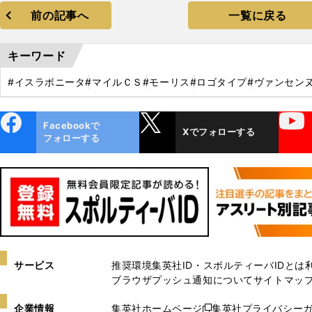
前の記事へ
一覧に戻る
キーワード
#イスラボニータ
#マイルＣＳ
#モーリス
#ロゴタイプ
#ヴァンセン
ebo
X
YouTube
Facebookで
Xでフォローする
ok
フォローする
サービス
推奨環境
集英社ID・スポルティーバIDとは
ブラウザプッシュ通知について
サイトマッ
企業情報
集英社ホームページ
集英社プライバシー
新