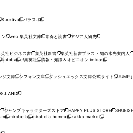
で
で
で
で
で
し
し
し
し
し
ン
ン
ン
ン
開
開
開
開
開
い
い
い
い
い
ド
ド
ド
ド
く
く
く
く
く
ウ
ウ
ウ
ウ
ウ
ウ
ウ
ウ
ウ
Sportiva
パラスポ
新
新
ィ
ィ
ィ
ィ
ィ
で
で
で
で
し
し
し
ン
ン
ン
ン
ン
開
開
開
開
い
い
い
ド
ド
ド
ド
ド
ョン
web 集英社文庫
青春と読書
アジア人物史
く
く
く
く
新
新
新
新
ウ
ウ
ウ
ウ
ウ
ウ
ウ
ウ
し
し
し
し
ィ
ィ
ィ
で
で
で
で
で
い
い
い
い
ン
ン
ン
集英社ビジネス書
集英社新書
集英社新書プラス - 知の水先案内人
開
開
開
開
開
新
新
新
ウ
ウ
ウ
ウ
ド
ド
ド
kotoba
e!集英社
情報・知識＆オピニオン imidas
く
く
く
く
く
新
し
新
し
新
ィ
ィ
ィ
ィ
ウ
ウ
ウ
し
し
い
し
い
し
ン
ン
ン
ン
で
で
で
い
い
ウ
い
ウ
い
ド
ド
ド
ド
ンジ文庫
シフォン文庫
ダッシュエックス文庫公式サイト
JUMP 
開
開
開
新
新
新
ウ
ウ
ィ
ウ
ィ
ウ
ウ
ウ
ウ
ウ
く
く
く
し
し
し
ィ
ィ
ン
ィ
ン
ィ
で
で
で
で
い
い
い
ン
ン
ド
ン
ド
ン
S.LAND
開
開
開
開
新
ウ
ウ
ウ
ド
ド
ウ
ド
ウ
ド
く
く
く
く
し
ィ
ィ
ィ
ウ
ウ
で
ウ
で
ウ
い
ン
ン
ン
ジャンプキャラクターズストア
HAPPY PLUS STORE
SHUEIS
で
で
開
で
開
で
新
新
新
ウ
ド
ド
ド
ium
mirabella
mirabella homme
zakka market
開
開
く
開
く
開
し
新
新
新
し
新
し
ィ
ウ
ウ
ウ
く
く
く
く
い
し
し
い
し
し
い
ン
で
で
で
ウ
い
い
ウ
い
い
ウ
ド