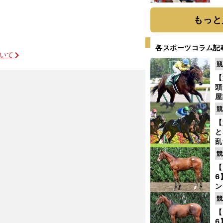
糧
は
もっと
各スポーツコラム記
ついて
競
【
頭
屋
を
競
【
と
乱
う
競
アルビアーノがジンクスもディープ産駒も打ち破る
が
【
6
ン
わ
競
評
【
6