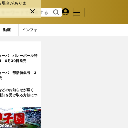
る場合がありま
マイペ
閉じ
検索
メニュ
ー
る
す
ジ
る
動画
インフォ
ィーバ バレーボール特
.4 6月30日発売
ィーバ 部活特集号 3
売
などのお知らせが届く
通知を受け取る方法につ