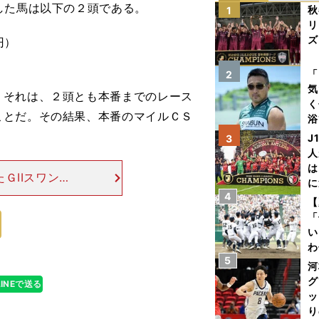
した馬は以下の２頭である。
秋
1
リ
ズ
円）
を
「
2
気
それは、２頭とも本番までのレース
く
ことだ。その結果、本番のマイルＣＳ
浴
太
J
3
ァ
人
は
ＧIIスワンＳ
に
着に敗退してい
4
と
【
着）の前にも、
「
い
わ
5
だ
河
グ
LINEで送る
ッ
り