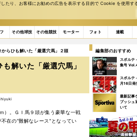
たり、お客様にお勧めの広告を表⽰する⽬的で Cookie を使⽤す
フ
その他球技
その他競技
モーター
フォト
連載
タからひも解いた「厳選穴馬」２頭
編集部のおすすめ
スポルテ
ひも解いた「厳選穴馬」
集号 Vol
スポルテ
月16日発
最新記事
iyuki
プッシュ
いて
0ｍ）。ＧＩ馬９頭が集う豪華な一戦
不在の"難解なレース"となってい