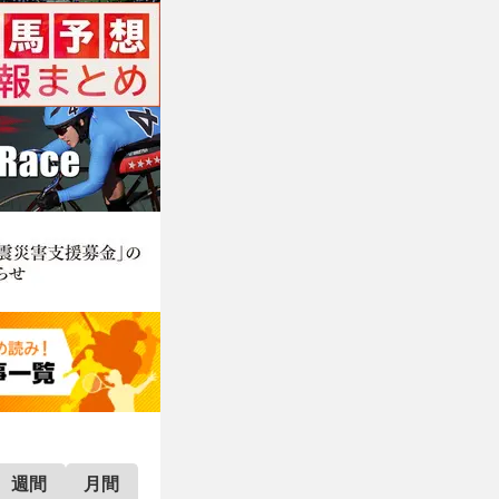
週間
月間