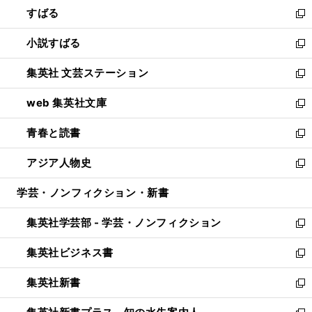
すばる
く
で
ド
新
開
ウ
し
小説すばる
く
で
い
新
開
ウ
し
集英社 文芸ステーション
く
ィ
い
新
ン
ウ
し
web 集英社文庫
ド
ィ
い
新
ウ
ン
ウ
し
青春と読書
で
ド
ィ
い
新
開
ウ
ン
ウ
し
アジア人物史
く
で
ド
ィ
い
新
開
ウ
ン
ウ
し
学芸・ノンフィクション・新書
く
で
ド
ィ
い
開
ウ
ン
ウ
集英社学芸部 - 学芸・ノンフィクション
く
で
ド
ィ
新
開
ウ
ン
し
集英社ビジネス書
く
で
ド
い
新
開
ウ
ウ
し
集英社新書
く
で
ィ
い
新
開
ン
ウ
し