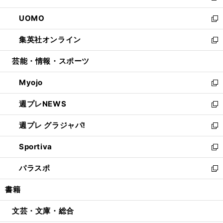
開
ウ
ン
ウ
し
UOMO
く
で
ド
ィ
い
新
開
ウ
ン
ウ
し
集英社オンライン
く
で
ド
ィ
い
新
開
ウ
ン
ウ
し
芸能・情報・スポーツ
く
で
ド
ィ
い
開
ウ
ン
ウ
Myojo
く
で
ド
ィ
新
開
ウ
ン
し
週プレNEWS
く
で
ド
い
新
開
ウ
ウ
し
週プレ グラジャパ!
く
で
ィ
い
新
開
ン
ウ
し
Sportiva
く
ド
ィ
い
新
ウ
ン
ウ
し
パラスポ
で
ド
ィ
い
新
開
ウ
ン
ウ
し
書籍
く
で
ド
ィ
い
開
ウ
ン
ウ
文芸・文庫・総合
く
で
ド
ィ
開
ウ
ン