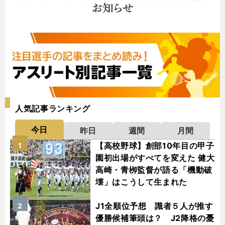
人気記事ランキング
今日
昨日
週間
月間
【高校野球】創部10年目の甲子
1
園初出場がすべてを変えた 健大
高崎・青栁監督が語る「機動破
壊」はこうして生まれた
J1全順位予想 識者５人が推す
2
優勝候補筆頭は？ J2降格の憂