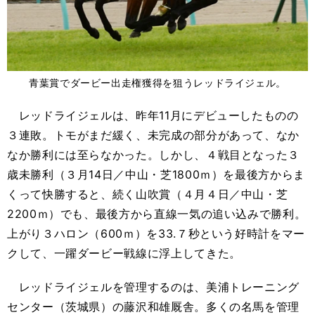
青葉賞でダービー出走権獲得を狙うレッドライジェル。
レッドライジェルは、昨年11月にデビューしたものの
３連敗。トモがまだ緩く、未完成の部分があって、なか
なか勝利には至らなかった。しかし、４戦目となった３
歳未勝利（３月14日／中山・芝1800ｍ）を最後方からま
くって快勝すると、続く山吹賞（４月４日／中山・芝
2200ｍ）でも、最後方から直線一気の追い込みで勝利。
上がり３ハロン（600ｍ）を33.７秒という好時計をマー
クして、一躍ダービー戦線に浮上してきた。
レッドライジェルを管理するのは、美浦トレーニング
センター（茨城県）の藤沢和雄厩舎。多くの名馬を管理