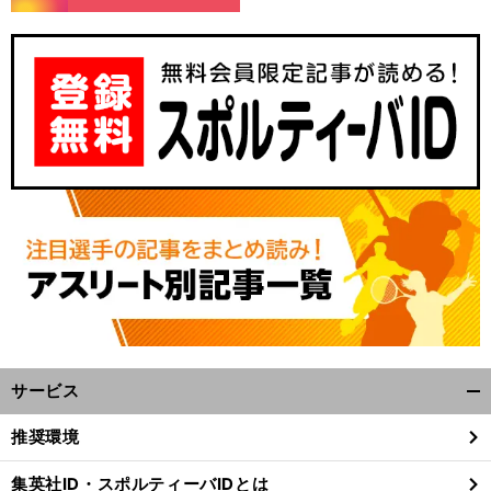
サービス
開
く/
推奨環境
閉
じ
集英社ID・スポルティーバIDとは