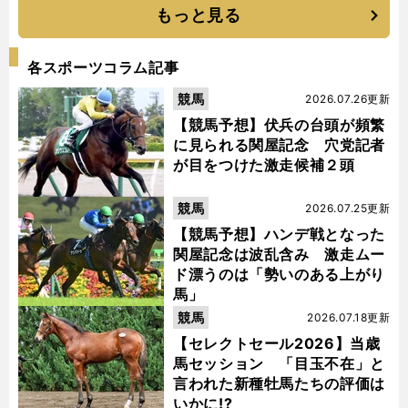
もっと見る
各スポーツコラム記事
競馬
2026.07.26更新
【競馬予想】伏兵の台頭が頻繁
に見られる関屋記念 穴党記者
が目をつけた激走候補２頭
競馬
2026.07.25更新
【競馬予想】ハンデ戦となった
関屋記念は波乱含み 激走ムー
ド漂うのは「勢いのある上がり
馬」
競馬
2026.07.18更新
【セレクトセール2026】当歳
馬セッション 「目玉不在」と
言われた新種牡馬たちの評価は
いかに!?