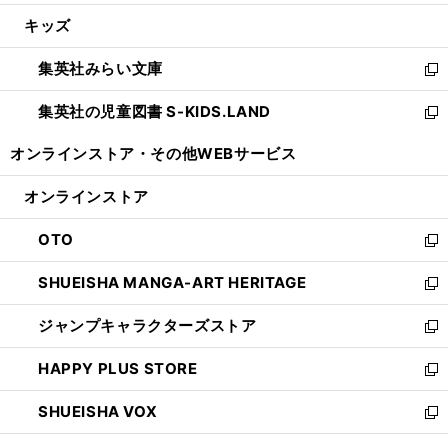
開
ウ
ン
ウ
し
キッズ
く
で
ド
ィ
い
開
ウ
ン
ウ
集英社みらい文庫
く
で
ド
ィ
新
開
ウ
ン
し
集英社の児童図書 S-KIDS.LAND
く
で
ド
い
新
開
ウ
ウ
し
オンラインストア・
その他WEBサービス
く
で
ィ
い
開
ン
ウ
オンラインストア
く
ド
ィ
ウ
ン
OTO
で
ド
新
開
ウ
し
SHUEISHA MANGA-ART HERITAGE
く
で
い
新
開
ウ
し
ジャンプキャラクターズストア
く
ィ
い
新
ン
ウ
し
HAPPY PLUS STORE
ド
ィ
い
新
ウ
ン
ウ
し
SHUEISHA VOX
で
ド
ィ
い
新
開
ウ
ン
ウ
し