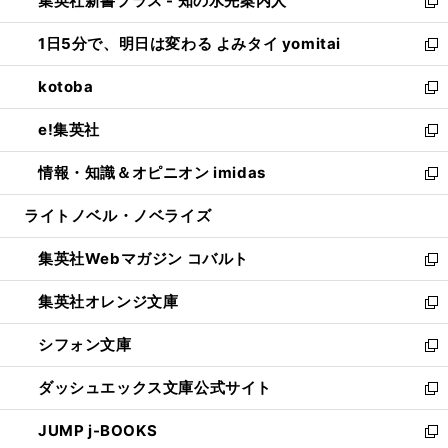
集英社新書プラス - 知の水先案内人
く
ド
ィ
い
新
ウ
ン
ウ
し
1日5分で、明日は変わる よみタイ yomitai
で
ド
ィ
い
新
開
ウ
ン
ウ
し
kotoba
く
で
ド
ィ
い
新
開
ウ
ン
ウ
し
e!集英社
く
で
ド
ィ
い
新
開
ウ
ン
ウ
し
情報・知識＆オピニオン imidas
く
で
ド
ィ
い
新
開
ウ
ン
ウ
し
ライトノベル・ノベライズ
く
で
ド
ィ
い
開
ウ
ン
ウ
集英社Webマガジン コバルト
く
で
ド
ィ
新
開
ウ
ン
し
集英社オレンジ文庫
く
で
ド
い
新
開
ウ
ウ
し
シフォン文庫
く
で
ィ
い
新
開
ン
ウ
し
ダッシュエックス文庫公式サイト
く
ド
ィ
い
新
ウ
ン
ウ
し
JUMP j-BOOKS
で
ド
ィ
い
新