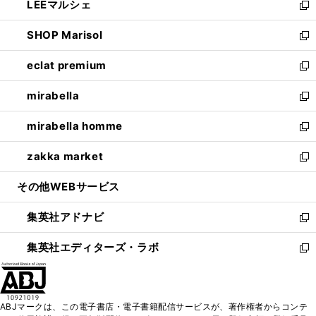
LEEマルシェ
く
で
ド
ィ
い
新
開
ウ
ン
ウ
し
SHOP Marisol
く
で
ド
ィ
い
新
開
ウ
ン
ウ
し
eclat premium
く
で
ド
ィ
い
新
開
ウ
ン
ウ
し
mirabella
く
で
ド
ィ
い
新
開
ウ
ン
ウ
し
mirabella homme
く
で
ド
ィ
い
新
開
ウ
ン
ウ
し
zakka market
く
で
ド
ィ
い
新
開
ウ
ン
ウ
し
その他WEBサービス
く
で
ド
ィ
い
開
ウ
ン
ウ
集英社アドナビ
く
で
ド
ィ
新
開
ウ
ン
し
集英社エディターズ・ラボ
く
で
ド
い
新
開
ウ
ウ
し
く
で
ィ
い
開
ン
ウ
ABJマークは、この電子書店・電子書籍配信サービスが、著作権者からコンテ
く
ド
ィ