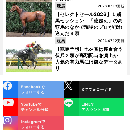
競馬
2026.07.18更新
【セレクトセール2026】１歳
馬セッション 「億超え」の高
額馬のなかで現場のプロがほれ
込んだ４頭
競馬
2026.07.12更新
【競馬予想】七夕賞は舞台合う
伏兵２頭が高額配当を演出か
人気の有力馬には嫌なデータあ
り
cebo
X
Facebookで
Xでフォローする
ok
フォローする
uTube
LINE
YouTubeで
LINEで
チャンネル登録
アカウント追加
stagra
Instagramで
m
フォローする