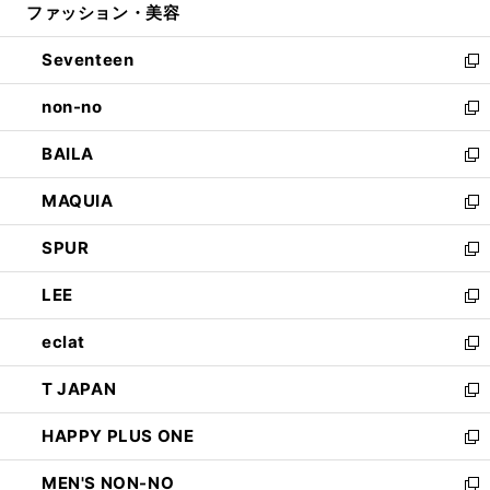
ファッション・美容
く
で
ド
ィ
開
ウ
ン
Seventeen
く
で
ド
新
開
ウ
し
non-no
く
で
い
新
開
ウ
し
BAILA
く
ィ
い
新
ン
ウ
し
MAQUIA
ド
ィ
い
新
ウ
ン
ウ
し
SPUR
で
ド
ィ
い
新
開
ウ
ン
ウ
し
LEE
く
で
ド
ィ
い
新
開
ウ
ン
ウ
し
eclat
く
で
ド
ィ
い
新
開
ウ
ン
ウ
し
T JAPAN
く
で
ド
ィ
い
新
開
ウ
ン
ウ
し
HAPPY PLUS ONE
く
で
ド
ィ
い
新
開
ウ
ン
ウ
し
MEN'S NON-NO
く
で
ド
ィ
い
新