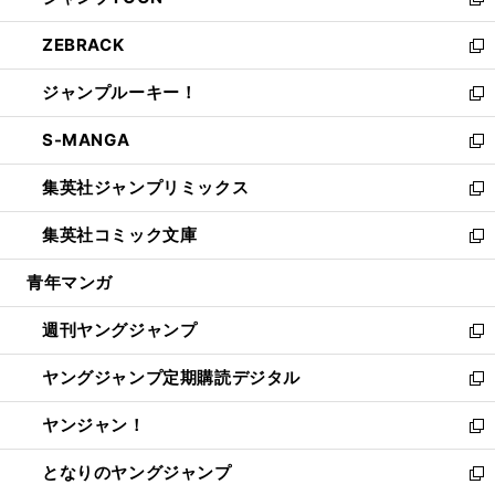
ィ
い
新
開
ウ
ン
ウ
し
ZEBRACK
く
で
ド
ィ
い
新
開
ウ
ン
ウ
し
ジャンプルーキー！
く
で
ド
ィ
い
新
開
ウ
ン
ウ
し
S-MANGA
く
で
ド
ィ
い
新
開
ウ
ン
ウ
し
集英社ジャンプリミックス
く
で
ド
ィ
い
新
開
ウ
ン
ウ
し
集英社コミック文庫
く
で
ド
ィ
い
新
開
ウ
ン
ウ
し
青年マンガ
く
で
ド
ィ
い
開
ウ
ン
ウ
週刊ヤングジャンプ
く
で
ド
ィ
新
開
ウ
ン
し
ヤングジャンプ定期購読デジタル
く
で
ド
い
新
開
ウ
ウ
し
ヤンジャン！
く
で
ィ
い
新
開
ン
ウ
し
となりのヤングジャンプ
く
ド
ィ
い
新