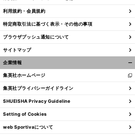
る
利用規約・会員規約
特定商取引法に基づく表示・その他の事項
前
馬
化へ
ら「
本
へ
ブラウザプッシュ通知について
サイトマップ
企業情報
開
く/
集英社ホームページ
新
閉
し
じ
集英社プライバシーガイドライン
い
る
ウ
SHUEISHA Privacy Guideline
ィ
ン
Setting of Cookies
ド
ウ
web Sportivaについて
で
開