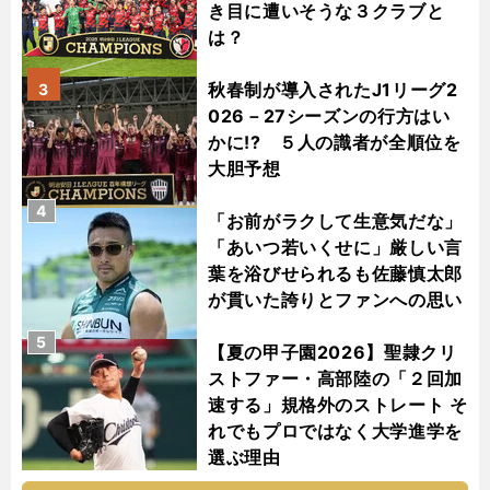
き目に遭いそうな３クラブと
は？
秋春制が導入されたJ1リーグ2
3
026－27シーズンの行方はい
かに!? ５人の識者が全順位を
大胆予想
4
「お前がラクして生意気だな」
「あいつ若いくせに」厳しい言
葉を浴びせられるも佐藤慎太郎
が貫いた誇りとファンへの思い
5
【夏の甲子園2026】聖隷クリ
ストファー・高部陸の「２回加
速する」規格外のストレート そ
れでもプロではなく大学進学を
選ぶ理由