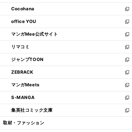
開
ウ
ン
し
Cocohana
く
で
ド
い
新
開
ウ
ウ
し
office YOU
く
で
ィ
い
新
開
ン
ウ
し
マンガMee公式サイト
く
ド
ィ
い
新
ウ
ン
ウ
し
リマコミ
で
ド
ィ
い
新
開
ウ
ン
ウ
し
ジャンプTOON
く
で
ド
ィ
い
新
開
ウ
ン
ウ
し
ZEBRACK
く
で
ド
ィ
い
新
開
ウ
ン
ウ
し
マンガMeets
く
で
ド
ィ
い
新
開
ウ
ン
ウ
し
S-MANGA
く
で
ド
ィ
い
新
開
ウ
ン
ウ
し
集英社コミック文庫
く
で
ド
ィ
い
新
開
ウ
ン
ウ
し
取材・ファッション
く
で
ド
ィ
い
開
ウ
ン
ウ