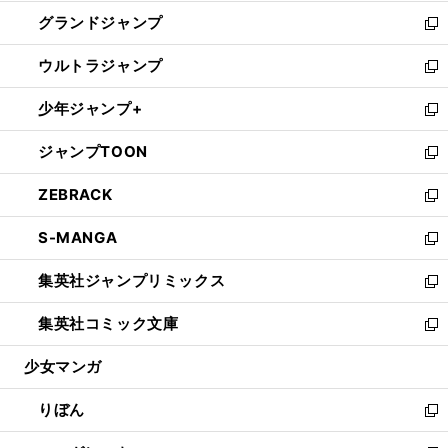
ウ
ン
ウ
し
グランドジャンプ
で
ド
ィ
い
新
開
ウ
ン
ウ
し
ウルトラジャンプ
く
で
ド
ィ
い
新
開
ウ
ン
ウ
し
少年ジャンプ+
く
で
ド
ィ
い
新
開
ウ
ン
ウ
し
ジャンプTOON
く
で
ド
ィ
い
新
開
ウ
ン
ウ
し
ZEBRACK
く
で
ド
ィ
い
新
開
ウ
ン
ウ
し
S-MANGA
く
で
ド
ィ
い
新
開
ウ
ン
ウ
し
集英社ジャンプリミックス
く
で
ド
ィ
い
新
開
ウ
ン
ウ
し
集英社コミック文庫
く
で
ド
ィ
い
新
開
ウ
ン
ウ
し
少女マンガ
く
で
ド
ィ
い
開
ウ
ン
ウ
りぼん
く
で
ド
ィ
新
開
ウ
ン
し