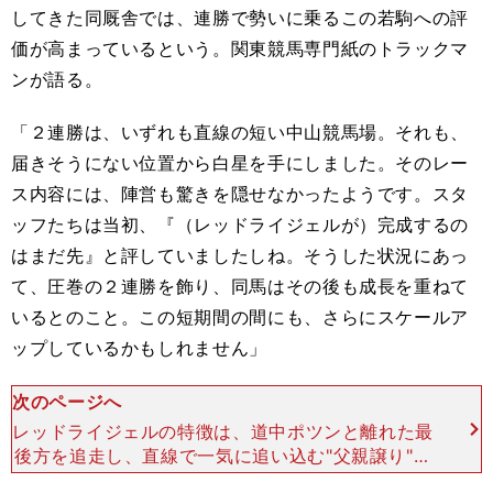
してきた同厩舎では、連勝で勢いに乗るこの若駒への評
価が高まっているという。関東競馬専門紙のトラックマ
ンが語る。
「２連勝は、いずれも直線の短い中山競馬場。それも、
届きそうにない位置から白星を手にしました。そのレー
ス内容には、陣営も驚きを隠せなかったようです。スタ
ッフたちは当初、『（レッドライジェルが）完成するの
はまだ先』と評していましたしね。そうした状況にあっ
て、圧巻の２連勝を飾り、同馬はその後も成長を重ねて
いるとのこと。この短期間の間にも、さらにスケールア
ップしているかもしれません」
次のページへ
レッドライジェルの特徴は、道中ポツンと離れた最
後方を追走し、直線で一気に追い込む"父親譲り"の
レーススタイル。そもそも、同馬の"精神的な弱