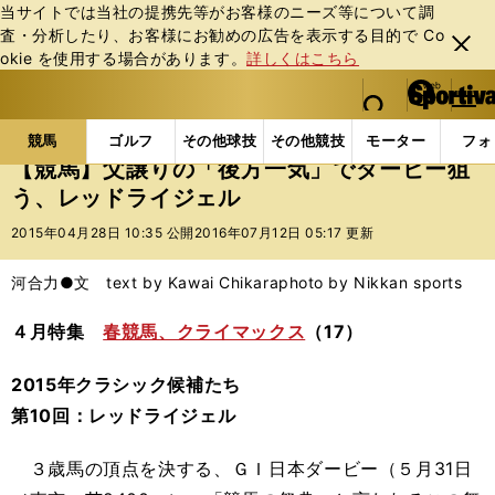
当サイトでは当社の提携先等がお客様のニーズ等について調
査・分析したり、お客様にお勧めの広告を表⽰する⽬的で Co
閉じ
okie を使⽤する場合があります。
詳しくはこちら
る
マイペ
web Sportiva (webスポルティーバ)
検索
メニュ
we
ー
競馬の記事一覧
競馬
【競馬】父譲りの「後方一気
b
ジ
競馬
ゴルフ
その他球技
その他競技
モーター
フォ
ス
【競馬】父譲りの「後方一気」でダービー狙
ポ
う、レッドライジェル
ル
テ
2015年04月28日 10:35 公開
2016年07月12日 05:17 更新
ィ
ー
河合力●文 text by Kawai Chikara
photo by Nikkan sports
バ
４月特集
春競馬、クライマックス
（17）
2015年クラシック候補たち
第10回：レッドライジェル
３歳馬の頂点を決する、ＧＩ日本ダービー（５月31日