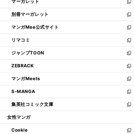
マーガレット
く
で
ド
い
新
開
ウ
ウ
し
別冊マーガレット
く
で
ィ
い
新
開
ン
ウ
し
マンガMee公式サイト
く
ド
ィ
い
新
ウ
ン
ウ
し
リマコミ
で
ド
ィ
い
新
開
ウ
ン
ウ
し
ジャンプTOON
く
で
ド
ィ
い
新
開
ウ
ン
ウ
し
ZEBRACK
く
で
ド
ィ
い
新
開
ウ
ン
ウ
し
マンガMeets
く
で
ド
ィ
い
新
開
ウ
ン
ウ
し
S-MANGA
く
で
ド
ィ
い
新
開
ウ
ン
ウ
し
集英社コミック文庫
く
で
ド
ィ
い
新
開
ウ
ン
ウ
し
女性マンガ
く
で
ド
ィ
い
開
ウ
ン
ウ
Cookie
く
で
ド
ィ
新