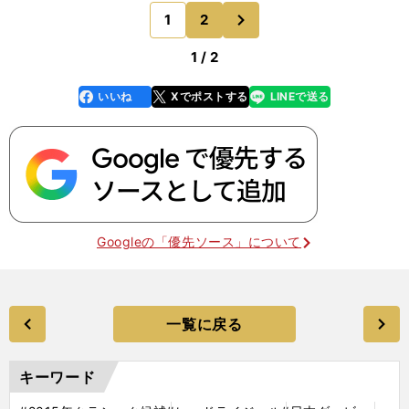
点"から生まれた戦法だったが、ダービーへ向けて
次
1
2
のページへ
は、「それが大き
1 / 2
いいね
Xでポストする
LINEで送る
line
faceboo
x
k
Googleの「優先ソース」について
一覧に戻る
キーワード