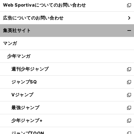
Web Sportivaについてのお問い合わせ
く
新
し
広告についてのお問い合わせ
い
ウ
集英社サイト
ィ
開
ン
く/
マンガ
ド
閉
ウ
じ
少年マンガ
で
る
開
週刊少年ジャンプ
く
新
し
ジャンプSQ
い
新
ウ
し
Vジャンプ
ィ
い
新
ン
ウ
し
最強ジャンプ
ド
ィ
い
新
ウ
ン
ウ
し
少年ジャンプ+
で
ド
ィ
い
新
開
ウ
ン
ウ
し
ジャンプTOON
く
で
ド