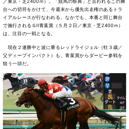
／東京・芝2400ｍ）。「競馬の祭典」と言われるこの舞
台への切符をかけて、今週末から優先出走権のあるトラ
イアルレースが行なわれる。なかでも、本番と同じ舞台
で施行されるＧII青葉賞（５月２日／東京・芝2400ｍ）
は、注目の一戦となる。
現在２連勝中と波に乗るレッドライジェル（牡３歳／
父ディープインパクト）も、青葉賞からダービー参戦を
狙う一頭だ。