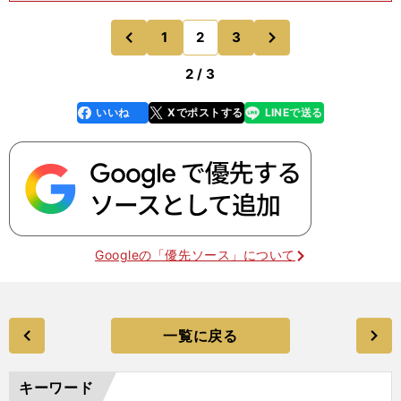
ンツーフィニッシュを決めた。これで産駒のＧＩは
４勝となるが、いずれもマイル戦。 しかも昨年の
次
1
2
3
のページへ
のページへ
ＮＨＫマイル
前
2 / 3
いいね
Xでポストする
LINEで送る
line
faceboo
x
k
Googleの「優先ソース」について
一覧に戻る
キーワード