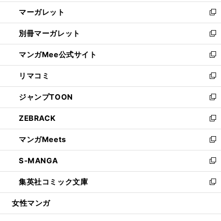
開
ウ
ン
し
マーガレット
く
で
ド
い
新
開
ウ
ウ
し
別冊マーガレット
く
で
ィ
い
新
開
ン
ウ
し
マンガMee公式サイト
く
ド
ィ
い
新
ウ
ン
ウ
し
リマコミ
で
ド
ィ
い
新
開
ウ
ン
ウ
し
ジャンプTOON
く
で
ド
ィ
い
新
開
ウ
ン
ウ
し
ZEBRACK
く
で
ド
ィ
い
新
開
ウ
ン
ウ
し
マンガMeets
く
で
ド
ィ
い
新
開
ウ
ン
ウ
し
S-MANGA
く
で
ド
ィ
い
新
開
ウ
ン
ウ
し
集英社コミック文庫
く
で
ド
ィ
い
新
開
ウ
ン
ウ
し
女性マンガ
く
で
ド
ィ
い
開
ウ
ン
ウ