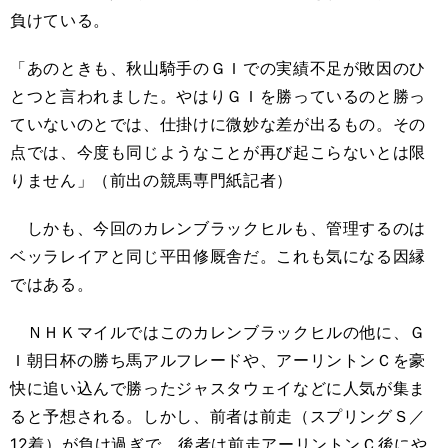
負けている。
「あのときも、秋山騎手のＧＩでの実績不足が敗因のひ
とつと言われました。やはりＧＩを勝っているのと勝っ
ていないのとでは、仕掛けに微妙な差が出るもの。その
点では、今度も同じようなことが再び起こらないとは限
りません」（前出の競馬専門紙記者）
しかも、今回のカレンブラックヒルも、管理するのは
ベッラレイアと同じ平田修厩舎だ。これも気になる因縁
ではある。
ＮＨＫマイルではこのカレンブラックヒルの他に、Ｇ
Ｉ朝日杯の勝ち馬アルフレードや、アーリントンＣを豪
快に追い込んで勝ったジャスタウェイなどに人気が集ま
ると予想される。しかし、前者は前走（スプリングＳ／
12着）が負け過ぎで、後者は前走アーリントンＣ後にや