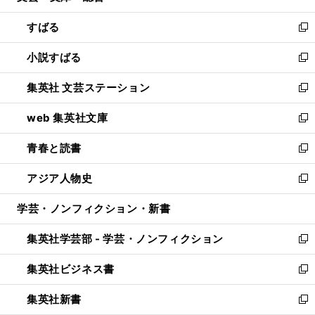
開
ウ
ン
すばる
く
で
ド
新
開
ウ
し
小説すばる
く
で
い
新
開
ウ
し
集英社 文芸ステーション
く
ィ
い
新
ン
ウ
し
web 集英社文庫
ド
ィ
い
新
ウ
ン
ウ
し
青春と読書
で
ド
ィ
い
新
開
ウ
ン
ウ
し
アジア人物史
く
で
ド
ィ
い
新
開
ウ
ン
ウ
し
学芸・ノンフィクション・新書
く
で
ド
ィ
い
開
ウ
ン
ウ
集英社学芸部 - 学芸・ノンフィクション
く
で
ド
ィ
新
開
ウ
ン
し
集英社ビジネス書
く
で
ド
い
新
開
ウ
ウ
し
集英社新書
く
で
ィ
い
新
開