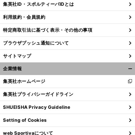
じ
集英社ID・スポルティーバIDとは
る
利用規約・会員規約
特定商取引法に基づく表示・その他の事項
ブラウザプッシュ通知について
サイトマップ
企業情報
開
く/
集英社ホームページ
新
閉
し
じ
集英社プライバシーガイドライン
い
る
前
ウ
へ
SHUEISHA Privacy Guideline
ィ
ン
Setting of Cookies
ド
ウ
web Sportivaについて
で