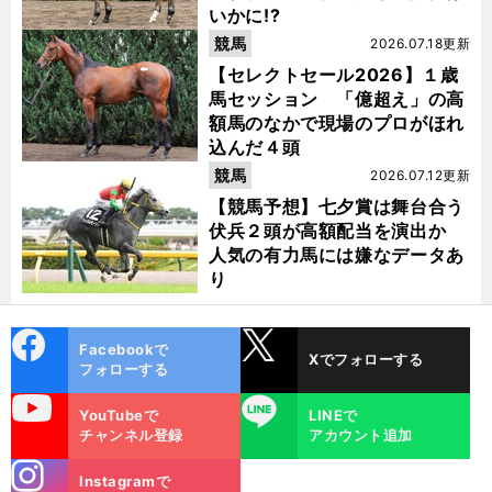
いかに!?
競馬
2026.07.18更新
【セレクトセール2026】１歳
馬セッション 「億超え」の高
額馬のなかで現場のプロがほれ
込んだ４頭
競馬
2026.07.12更新
【競馬予想】七夕賞は舞台合う
伏兵２頭が高額配当を演出か
人気の有力馬には嫌なデータあ
り
cebo
X
Facebookで
Xでフォローする
ok
フォローする
uTube
LINE
YouTubeで
LINEで
チャンネル登録
アカウント追加
stagra
Instagramで