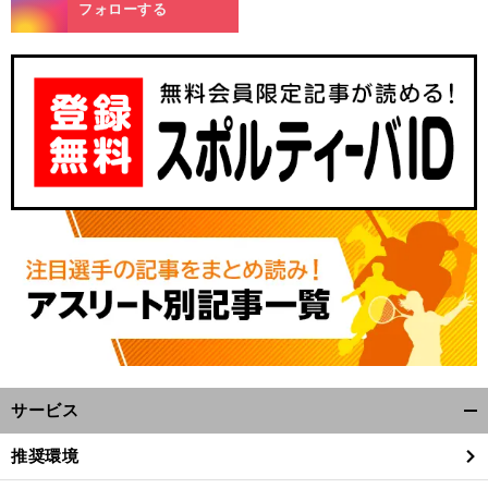
m
フォローする
サービス
開
く/
推奨環境
閉