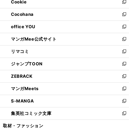
Cookie
く
で
ド
ィ
新
開
ウ
ン
し
Cocohana
く
で
ド
い
新
開
ウ
ウ
し
office YOU
く
で
ィ
い
新
開
ン
ウ
し
マンガMee公式サイト
く
ド
ィ
い
新
ウ
ン
ウ
し
リマコミ
で
ド
ィ
い
新
開
ウ
ン
ウ
し
ジャンプTOON
く
で
ド
ィ
い
新
開
ウ
ン
ウ
し
ZEBRACK
く
で
ド
ィ
い
新
開
ウ
ン
ウ
し
マンガMeets
く
で
ド
ィ
い
新
開
ウ
ン
ウ
し
S-MANGA
く
で
ド
ィ
い
新
開
ウ
ン
ウ
し
集英社コミック文庫
く
で
ド
ィ
い
新
開
ウ
ン
ウ
し
取材・ファッション
く
で
ド
ィ
い