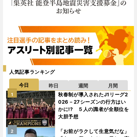
人気記事ランキング
今日
昨日
週間
月間
秋春制が導入されたJ1リーグ2
1
026－27シーズンの行方はい
かに!? ５人の識者が全順位を
大胆予想
「お前がラクして生意気だな」
2