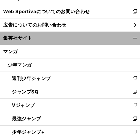
開
Web Sportivaについてのお問い合わせ
く
新
し
広告についてのお問い合わせ
い
ウ
集英社サイト
ィ
開
ン
く/
マンガ
ド
閉
ウ
じ
少年マンガ
で
る
開
週刊少年ジャンプ
く
新
し
ジャンプSQ
い
新
ウ
し
Vジャンプ
ィ
い
新
ン
ウ
し
最強ジャンプ
ド
ィ
い
新
ウ
ン
ウ
し
少年ジャンプ+
で
ド
ィ
い
新
開
ウ
ン
ウ
し