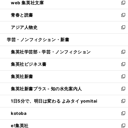
web 集英社文庫
ド
ィ
い
新
ウ
ン
ウ
し
青春と読書
で
ド
ィ
い
新
開
ウ
ン
ウ
し
アジア人物史
く
で
ド
ィ
い
新
開
ウ
ン
ウ
し
学芸・ノンフィクション・新書
く
で
ド
ィ
い
開
ウ
ン
ウ
集英社学芸部 - 学芸・ノンフィクション
く
で
ド
ィ
新
開
ウ
ン
し
集英社ビジネス書
く
で
ド
い
新
開
ウ
ウ
し
集英社新書
く
で
ィ
い
新
開
ン
ウ
し
集英社新書プラス - 知の水先案内人
く
ド
ィ
い
新
ウ
ン
ウ
し
1日5分で、明日は変わる よみタイ yomitai
で
ド
ィ
い
新
開
ウ
ン
ウ
し
kotoba
く
で
ド
ィ
い
新
開
ウ
ン
ウ
し
e!集英社
く
で
ド
ィ
い
新