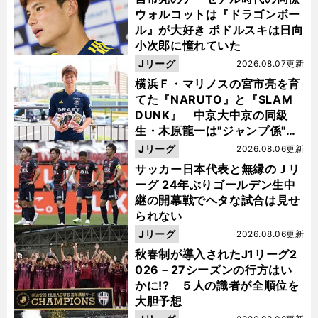
ウォルコットは『ドラゴンボー
ル』が大好き ポドルスキは日向
小次郎に憧れていた
Jリーグ
2026.08.07更新
横浜Ｆ・マリノスの宮市亮を育
てた『NARUTO』と『SLAM
DUNK』 中京大中京の同級
生・木原龍一は"ジャンプ係"だ
った
Jリーグ
2026.08.06更新
サッカー日本代表と無縁のＪリ
ーグ 24年ぶりゴールデン生中
継の開幕戦でヘタな試合は見せ
られない
Jリーグ
2026.08.06更新
秋春制が導入されたJ1リーグ2
026－27シーズンの行方はい
かに!? ５人の識者が全順位を
大胆予想