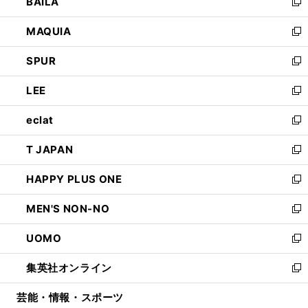
BAILA
く
ィ
い
新
ン
ウ
し
MAQUIA
ド
ィ
い
新
ウ
ン
ウ
し
SPUR
で
ド
ィ
い
新
開
ウ
ン
ウ
し
LEE
く
で
ド
ィ
い
新
開
ウ
ン
ウ
し
eclat
く
で
ド
ィ
い
新
開
ウ
ン
ウ
し
T JAPAN
く
で
ド
ィ
い
新
開
ウ
ン
ウ
し
HAPPY PLUS ONE
く
で
ド
ィ
い
新
開
ウ
ン
ウ
し
MEN'S NON-NO
く
で
ド
ィ
い
新
開
ウ
ン
ウ
し
UOMO
く
で
ド
ィ
い
新
開
ウ
ン
ウ
し
集英社オンライン
く
で
ド
ィ
い
新
開
ウ
ン
ウ
し
芸能・情報・スポーツ
く
で
ド
ィ
い