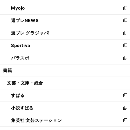
開
ウ
ン
ウ
Myojo
く
で
ド
ィ
新
開
ウ
ン
し
週プレNEWS
く
で
ド
い
新
開
ウ
ウ
し
週プレ グラジャパ!
く
で
ィ
い
新
開
ン
ウ
し
Sportiva
く
ド
ィ
い
新
ウ
ン
ウ
し
パラスポ
で
ド
ィ
い
新
開
ウ
ン
ウ
し
書籍
く
で
ド
ィ
い
開
ウ
ン
ウ
文芸・文庫・総合
く
で
ド
ィ
開
ウ
ン
すばる
く
で
ド
新
開
ウ
し
小説すばる
く
で
い
新
開
ウ
し
集英社 文芸ステーション
く
ィ
い
新
ン
ウ
し