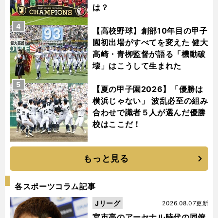
は？
4
【高校野球】創部10年目の甲子
園初出場がすべてを変えた 健大
高崎・青栁監督が語る「機動破
壊」はこうして生まれた
5
【夏の甲子園2026】「優勝は
横浜じゃない」 波乱必至の組み
合わせで識者５人が選んだ優勝
校はここだ！
もっと見る
各スポーツコラム記事
Jリーグ
2026.08.07更新
宮市亮のアーセナル時代の同僚