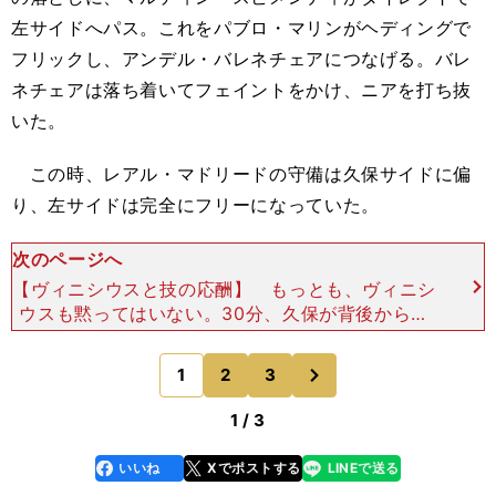
左サイドへパス。これをパブロ・マリンがヘディングで
フリックし、アンデル・バレネチェアにつなげる。バレ
ネチェアは落ち着いてフェイントをかけ、ニアを打ち抜
いた。
この時、レアル・マドリードの守備は久保サイドに偏
り、左サイドは完全にフリーになっていた。
次のページへ
【ヴィニシウスと技の応酬】 もっとも、ヴィニシ
ウスも黙ってはいない。30分、久保が背後から追
いかける形になった一瞬、右足アウトサイドで完璧
なスルーパス。これをエンドリッキが左足のループ
次
1
2
3
のページへ
でGKの頭上を
1 / 3
いいね
Xでポストする
LINEで送る
line
faceboo
x
k