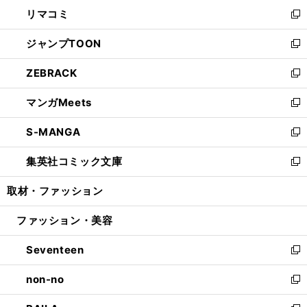
ン
ウ
し
リマコミ
で
ド
ィ
い
新
開
ウ
ン
ウ
し
ジャンプTOON
く
で
ド
ィ
い
新
開
ウ
ン
ウ
し
ZEBRACK
く
で
ド
ィ
い
新
開
ウ
ン
ウ
し
マンガMeets
く
で
ド
ィ
い
新
開
ウ
ン
ウ
し
S-MANGA
く
で
ド
ィ
い
新
開
ウ
ン
ウ
し
集英社コミック文庫
く
で
ド
ィ
い
新
開
ウ
ン
ウ
し
取材・ファッション
く
で
ド
ィ
い
開
ウ
ン
ウ
ファッション・美容
く
で
ド
ィ
開
ウ
ン
Seventeen
く
で
ド
新
開
ウ
し
non-no
く
で
い
新
開
ウ
し