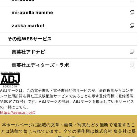
い
新
開
ウ
ン
ウ
し
mirabella homme
く
で
ド
ィ
い
新
開
ウ
ン
ウ
し
zakka market
く
で
ド
ィ
い
新
開
ウ
ン
ウ
し
その他WEBサービス
く
で
ド
ィ
い
開
ウ
ン
ウ
集英社アドナビ
く
で
ド
ィ
新
開
ウ
ン
し
集英社エディターズ・ラボ
く
で
ド
い
新
開
ウ
ウ
し
く
で
ィ
い
開
ン
ウ
ABJマークは、この電子書店・電子書籍配信サービスが、著作権者からコンテ
く
ド
ィ
ンツ使用許諾を得た正規版配信サービスであることを示す登録商標（登録番号
ウ
ン
第6091713号）です。ABJマークの詳細、ABJマークを掲示しているサービス
で
ド
の一覧はこちら。
開
ウ
https://aebs.or.jp/
新
く
で
し
い
開
本ホームページに記載の文章・画像・写真などを無断で複製するこ
ウ
く
とは法律で禁じられています。全ての著作権は株式会社 集英社に帰
ィ