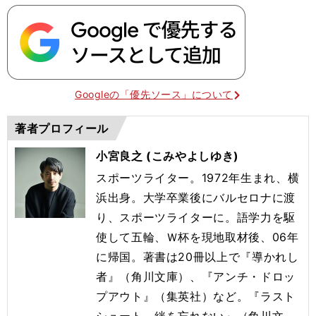
Googleの「優先ソース」について
著者プロフィール
小宮良之 (こみやよしゆき)
スポーツライター。1972年生まれ、横
浜出身。大学卒業後にバルセロナに渡
り、スポーツライターに。語学力を駆
使して五輪、Ｗ杯を現地取材後、06年
に帰国。著書は20冊以上で『導かれし
者』（角川文庫）、『アンチ・ドロッ
プアウト』（集英社）など。『ラスト
シュート 絆を忘れない』（角川文