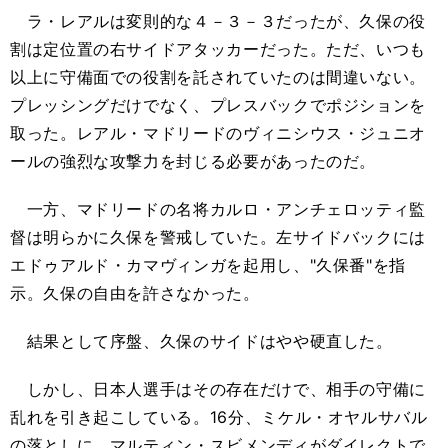
ラ・レアルは変則的な４－３－３だったが、久保の役
割は定位置の右サイドアタッカーだった。ただ、いつも
以上に守備面での役割を託されていたのは間違いない。
プレッシングだけでなく、プレスバックでポジションを
取った。レアル・マドリードのヴィニシウス・ジュニオ
ールの強烈な攻撃力を封じる必要があったのだ。
一方、マドリードの名将カルロ・アンチェロッティ監
督は明らかに久保を警戒していた。左サイドバックには
エドゥアルド・カマヴィンガを起用し、"久保番"を指
示。久保の自由を許さなかった。
結果として序盤、久保のサイドはやや硬直した。
しかし、日本人選手はその存在だけで、相手の守備に
乱れを引き起こしている。16分、ミケル・オヤルサバル
の落としに、マルティン・スビメンディがダイレクトで