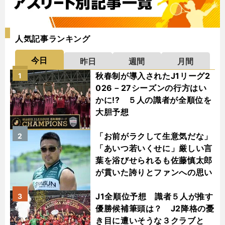
人気記事ランキング
今日
昨日
週間
月間
秋春制が導入されたJ1リーグ2
1
026－27シーズンの行方はい
かに!? ５人の識者が全順位を
大胆予想
「お前がラクして生意気だな」
2
「あいつ若いくせに」厳しい言
葉を浴びせられるも佐藤慎太郎
が貫いた誇りとファンへの思い
J1全順位予想 識者５人が推す
3
優勝候補筆頭は？ J2降格の憂
き目に遭いそうな３クラブと