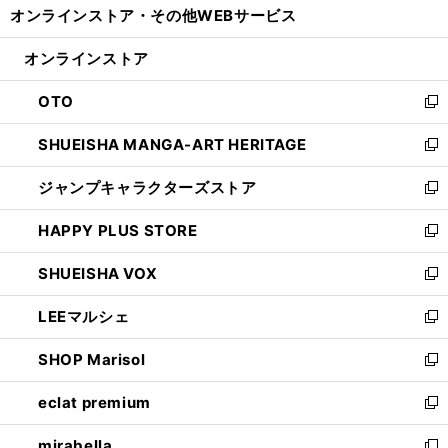
オンラインストア・
その他WEBサービス
く
で
ィ
い
開
ン
ウ
オンラインストア
く
ド
ィ
ウ
ン
OTO
で
ド
新
開
ウ
し
SHUEISHA MANGA-ART HERITAGE
く
で
い
新
開
ウ
し
ジャンプキャラクターズストア
く
ィ
い
新
ン
ウ
し
HAPPY PLUS STORE
ド
ィ
い
新
ウ
ン
ウ
し
SHUEISHA VOX
で
ド
ィ
い
新
開
ウ
ン
ウ
し
LEEマルシェ
く
で
ド
ィ
い
新
開
ウ
ン
ウ
し
SHOP Marisol
く
で
ド
ィ
い
新
開
ウ
ン
ウ
し
eclat premium
く
で
ド
ィ
い
新
開
ウ
ン
ウ
し
mirabella
く
で
ド
ィ