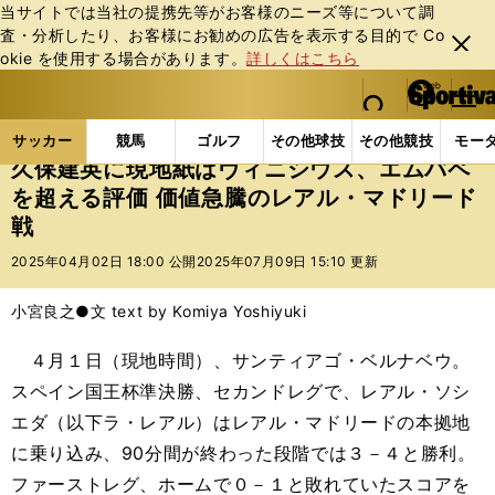
当サイトでは当社の提携先等がお客様のニーズ等について調
査・分析したり、お客様にお勧めの広告を表⽰する⽬的で Co
閉じ
okie を使⽤する場合があります。
詳しくはこちら
る
マイペ
web Sportiva (webスポルティーバ)
検索
メニュ
we
ー
サッカーの記事一覧
海外サッカー
海外サッカー
b
ジ
サッカー
競馬
ゴルフ
その他球技
その他競技
モー
ス
久保建英に現地紙はヴィニシウス、エムバペ
ポ
を超える評価 価値急騰のレアル・マドリード
ル
戦
テ
ィ
2025年04月02日 18:00 公開
2025年07月09日 15:10 更新
ー
バ
小宮良之●文 text by Komiya Yoshiyuki
４月１日（現地時間）、サンティアゴ・ベルナベウ。
スペイン国王杯準決勝、セカンドレグで、レアル・ソシ
エダ（以下ラ・レアル）はレアル・マドリードの本拠地
に乗り込み、90分間が終わった段階では３－４と勝利。
ファーストレグ、ホームで０－１と敗れていたスコアを