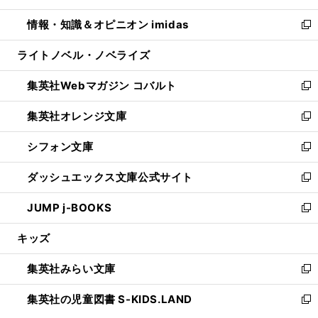
開
ウ
ン
ウ
し
情報・知識＆オピニオン imidas
く
で
ド
ィ
い
新
開
ウ
ン
ウ
し
ライトノベル・ノベライズ
く
で
ド
ィ
い
開
ウ
ン
ウ
集英社Webマガジン コバルト
く
で
ド
ィ
新
開
ウ
ン
し
集英社オレンジ文庫
く
で
ド
い
新
開
ウ
ウ
し
シフォン文庫
く
で
ィ
い
新
開
ン
ウ
し
ダッシュエックス文庫公式サイト
く
ド
ィ
い
新
ウ
ン
ウ
し
JUMP j-BOOKS
で
ド
ィ
い
新
開
ウ
ン
ウ
し
キッズ
く
で
ド
ィ
い
開
ウ
ン
ウ
集英社みらい文庫
く
で
ド
ィ
新
開
ウ
ン
し
集英社の児童図書 S-KIDS.LAND
く
で
ド
い
新
開
ウ
ウ
し