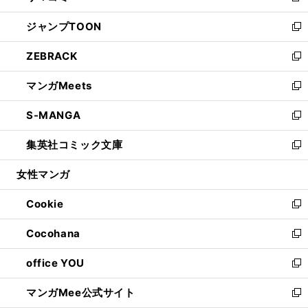
開
ウ
ン
ウ
し
ジャンプTOON
く
で
ド
ィ
い
新
開
ウ
ン
ウ
し
ZEBRACK
く
で
ド
ィ
い
新
開
ウ
ン
ウ
し
マンガMeets
く
で
ド
ィ
い
新
開
ウ
ン
ウ
し
S-MANGA
く
で
ド
ィ
い
新
開
ウ
ン
ウ
し
集英社コミック文庫
く
で
ド
ィ
い
新
開
ウ
ン
ウ
し
女性マンガ
く
で
ド
ィ
い
開
ウ
ン
ウ
Cookie
く
で
ド
ィ
新
開
ウ
ン
し
Cocohana
く
で
ド
い
新
開
ウ
ウ
し
office YOU
く
で
ィ
い
新
開
ン
ウ
し
マンガMee公式サイト
く
ド
ィ
い
新
ウ