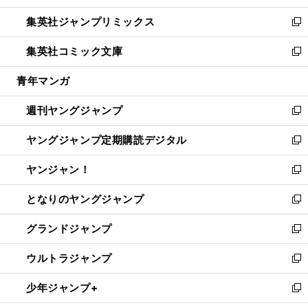
開
ウ
ン
ウ
し
集英社ジャンプリミックス
く
で
ド
ィ
い
新
開
ウ
ン
ウ
し
集英社コミック文庫
く
で
ド
ィ
い
新
開
ウ
ン
ウ
し
青年マンガ
く
で
ド
ィ
い
開
ウ
ン
ウ
週刊ヤングジャンプ
く
で
ド
ィ
新
開
ウ
ン
し
ヤングジャンプ定期購読デジタル
く
で
ド
い
新
開
ウ
ウ
し
ヤンジャン！
く
で
ィ
い
新
開
ン
ウ
し
となりのヤングジャンプ
く
ド
ィ
い
新
ウ
ン
ウ
し
グランドジャンプ
で
ド
ィ
い
新
開
ウ
ン
ウ
し
ウルトラジャンプ
く
で
ド
ィ
い
新
開
ウ
ン
ウ
し
少年ジャンプ+
く
で
ド
ィ
い
新
開
ウ
ン
ウ
し