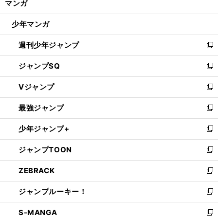
マンガ
ド
閉
ウ
じ
少年マンガ
で
る
開
週刊少年ジャンプ
く
新
し
ジャンプSQ
い
新
ウ
し
Vジャンプ
ィ
い
新
ン
ウ
し
最強ジャンプ
ド
ィ
い
新
ウ
ン
ウ
し
少年ジャンプ+
で
ド
ィ
い
新
開
ウ
ン
ウ
し
ジャンプTOON
く
で
ド
ィ
い
新
開
ウ
ン
ウ
し
ZEBRACK
く
で
ド
ィ
い
新
開
ウ
ン
ウ
し
ジャンプルーキー！
く
で
ド
ィ
い
新
開
ウ
ン
ウ
し
S-MANGA
く
で
ド
ィ
い
新