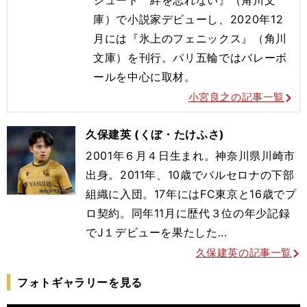
庫）で小説家デビューし、2020年12
月には『氷上のフェニックス』（角川
文庫）を刊行。
パリ五輪ではバレーボ
ールを
中心に取材。
小宮良之の記事一覧
久保建英 (くぼ・たけふさ)
2001年６月４日生まれ。神奈川県川崎市
出身。2011年、10歳でバルセロナの下部
組織に入団。17年にはFC東京と16歳でプ
ロ契約。同年11月に歴代３位の年少記録
でJ１デビューを果たした...
久保建英の記事一覧
フォトギャラリーを見る