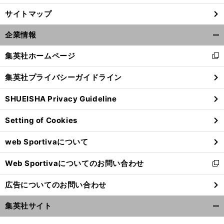
サイトマップ
企業情報
開
く/
集英社ホームページ
新
閉
し
じ
集英社プライバシーガイドライン
い
る
ウ
SHUEISHA Privacy Guideline
ィ
ン
Setting of Cookies
ド
ウ
web Sportivaについて
で
開
Web Sportivaについてのお問い合わせ
く
新
し
広告についてのお問い合わせ
い
ウ
集英社サイト
ィ
開
ン
く/