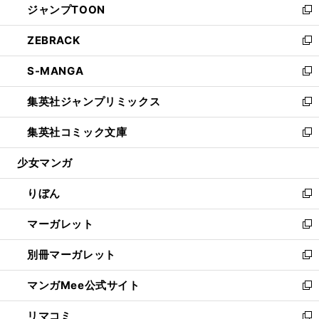
ジャンプTOON
く
で
ド
ィ
い
新
開
ウ
ン
ウ
し
ZEBRACK
く
で
ド
ィ
い
新
開
ウ
ン
ウ
し
S-MANGA
く
で
ド
ィ
い
新
開
ウ
ン
ウ
し
集英社ジャンプリミックス
く
で
ド
ィ
い
新
開
ウ
ン
ウ
し
集英社コミック文庫
く
で
ド
ィ
い
新
開
ウ
ン
ウ
し
少女マンガ
く
で
ド
ィ
い
開
ウ
ン
ウ
りぼん
く
で
ド
ィ
新
開
ウ
ン
し
マーガレット
く
で
ド
い
新
開
ウ
ウ
し
別冊マーガレット
く
で
ィ
い
新
開
ン
ウ
し
マンガMee公式サイト
く
ド
ィ
い
新
ウ
ン
ウ
し
リマコミ
で
ド
ィ
い
新