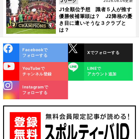
Jリーグ
2026.08.06更新
J1全順位予想 識者５人が推す
優勝候補筆頭は？ J2降格の憂
き目に遭いそうな３クラブと
は？
cebo
X
Facebookで
Xでフォローする
ok
フォローする
uTube
LINE
YouTubeで
LINEで
チャンネル登録
アカウント追加
、
・
前
へ
stagra
Instagramで
m
フォローする