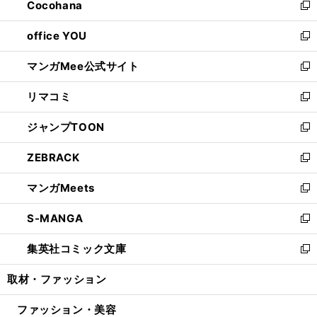
Cocohana
く
で
ド
い
新
開
ウ
ウ
し
office YOU
く
で
ィ
い
新
開
ン
ウ
し
マンガMee公式サイト
く
ド
ィ
い
新
ウ
ン
ウ
し
リマコミ
で
ド
ィ
い
新
開
ウ
ン
ウ
し
ジャンプTOON
く
で
ド
ィ
い
新
開
ウ
ン
ウ
し
ZEBRACK
く
で
ド
ィ
い
新
開
ウ
ン
ウ
し
マンガMeets
く
で
ド
ィ
い
新
開
ウ
ン
ウ
し
S-MANGA
く
で
ド
ィ
い
新
開
ウ
ン
ウ
し
集英社コミック文庫
く
で
ド
ィ
い
新
開
ウ
ン
ウ
し
取材・ファッション
く
で
ド
ィ
い
開
ウ
ン
ウ
ファッション・美容
く
で
ド
ィ