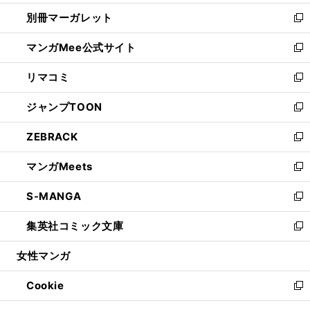
開
ウ
ウ
し
別冊マーガレット
く
で
ィ
い
新
開
ン
ウ
し
マンガMee公式サイト
く
ド
ィ
い
新
ウ
ン
ウ
し
リマコミ
で
ド
ィ
い
新
開
ウ
ン
ウ
し
ジャンプTOON
く
で
ド
ィ
い
新
開
ウ
ン
ウ
し
ZEBRACK
く
で
ド
ィ
い
新
開
ウ
ン
ウ
し
マンガMeets
く
で
ド
ィ
い
新
開
ウ
ン
ウ
し
S-MANGA
く
で
ド
ィ
い
新
開
ウ
ン
ウ
し
集英社コミック文庫
く
で
ド
ィ
い
新
開
ウ
ン
ウ
し
女性マンガ
く
で
ド
ィ
い
開
ウ
ン
ウ
Cookie
く
で
ド
ィ
新
開
ウ
ン
し