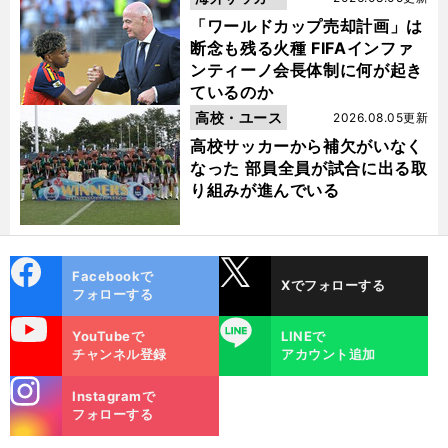
「ワールドカップ売却計画」は
断念も残る火種 FIFAインファ
ンティーノ会長体制に何が起き
ているのか
高校・ユース
2026.08.05更新
高校サッカーから補欠がいなく
なった 部員全員が試合に出る取
り組みが進んでいる
cebo
X
Facebookで
Xでフォローする
ok
フォローする
uTube
LINE
YouTubeで
LINEで
チャンネル登録
アカウント追加
stagra
Instagramで
m
フォローする