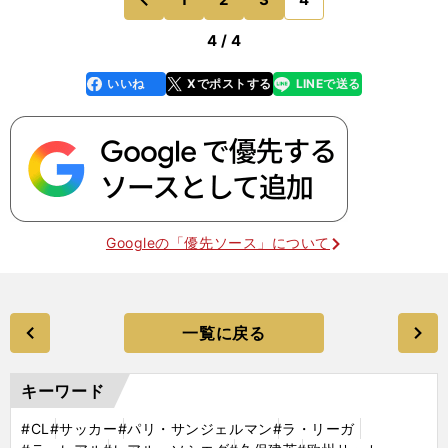
前
4 / 4
いいね
Xでポストする
LINEで送る
line
faceboo
x
k
Googleの「優先ソース」について
一覧に戻る
キーワード
#CL
#サッカー
#パリ・サンジェルマン
#ラ・リーガ