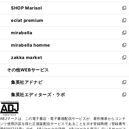
開
ウ
ン
ウ
し
SHOP Marisol
く
で
ド
ィ
い
新
開
ウ
ン
ウ
し
eclat premium
く
で
ド
ィ
い
新
開
ウ
ン
ウ
し
mirabella
く
で
ド
ィ
い
新
開
ウ
ン
ウ
し
mirabella homme
く
で
ド
ィ
い
新
開
ウ
ン
ウ
し
zakka market
く
で
ド
ィ
い
新
開
ウ
ン
ウ
し
その他WEBサービス
く
で
ド
ィ
い
開
ウ
ン
ウ
集英社アドナビ
く
で
ド
ィ
新
開
ウ
ン
し
集英社エディターズ・ラボ
く
で
ド
い
新
開
ウ
ウ
し
く
で
ィ
い
開
ン
ウ
ABJマークは、この電子書店・電子書籍配信サービスが、著作権者からコンテ
く
ド
ィ
ンツ使用許諾を得た正規版配信サービスであることを示す登録商標（登録番号
ウ
ン
第6091713号）です。ABJマークの詳細、ABJマークを掲示しているサービス