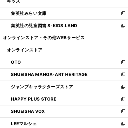
キッズ
く
で
ド
ィ
い
開
ウ
ン
ウ
集英社みらい文庫
く
で
ド
ィ
新
開
ウ
ン
し
集英社の児童図書 S-KIDS.LAND
く
で
ド
い
新
開
ウ
ウ
し
オンラインストア・
その他WEBサービス
く
で
ィ
い
開
ン
ウ
オンラインストア
く
ド
ィ
ウ
ン
OTO
で
ド
新
開
ウ
し
SHUEISHA MANGA-ART HERITAGE
く
で
い
新
開
ウ
し
ジャンプキャラクターズストア
く
ィ
い
新
ン
ウ
し
HAPPY PLUS STORE
ド
ィ
い
新
ウ
ン
ウ
し
SHUEISHA VOX
で
ド
ィ
い
新
開
ウ
ン
ウ
し
LEEマルシェ
く
で
ド
ィ
い
新