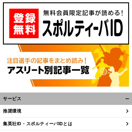
サービス
開
く/
推奨環境
閉
じ
集英社ID・スポルティーバIDとは
る