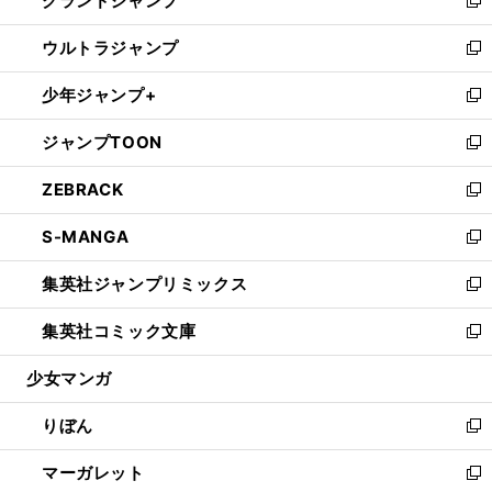
グランドジャンプ
で
ド
ィ
い
新
開
ウ
ン
ウ
し
ウルトラジャンプ
く
で
ド
ィ
い
新
開
ウ
ン
ウ
し
少年ジャンプ+
く
で
ド
ィ
い
新
開
ウ
ン
ウ
し
ジャンプTOON
く
で
ド
ィ
い
新
開
ウ
ン
ウ
し
ZEBRACK
く
で
ド
ィ
い
新
開
ウ
ン
ウ
し
S-MANGA
く
で
ド
ィ
い
新
開
ウ
ン
ウ
し
集英社ジャンプリミックス
く
で
ド
ィ
い
新
開
ウ
ン
ウ
し
集英社コミック文庫
く
で
ド
ィ
い
新
開
ウ
ン
ウ
し
少女マンガ
く
で
ド
ィ
い
開
ウ
ン
ウ
りぼん
く
で
ド
ィ
新
開
ウ
ン
し
マーガレット
く
で
ド
い
新