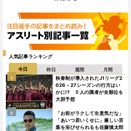
人気記事ランキング
今日
昨日
週間
月間
秋春制が導入されたJ1リーグ2
1
026－27シーズンの行方はい
かに!? ５人の識者が全順位を
大胆予想
「お前がラクして生意気だな」
2
「あいつ若いくせに」厳しい言
葉を浴びせられるも佐藤慎太郎