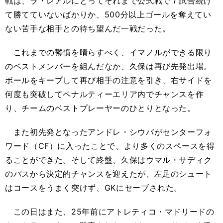
戦は、ラ・レアルにとってそれまで公式戦で７試合続け
て勝てていないばかりか、500分以上ゴールを奪えてい
ない苦手な相手との待ち望んだ一戦だった。
これまでの鬱憤を晴らすべく、イマノルができる限り
のベストメンバーを組んだなか、久保は再び先発出場。
ボールをキープして再び相手の注意を引き、右サイドを
何度も突破してペナルティーエリア内でチャンスを作
り、チームのベストプレーヤーのひとりとなった。
また初先発となったアンドレ・シウバがセンターフォ
ワード（CF）に入ったことで、より多くのスペースを得
ることができた。そして終盤、久保はウマル・サディク
のパスから決定的チャンスを迎えたが、左足のシュート
はコースをうまく突けず、GKにセーブされた。
この日はまた、25年前にアトレティコ・マドリードの