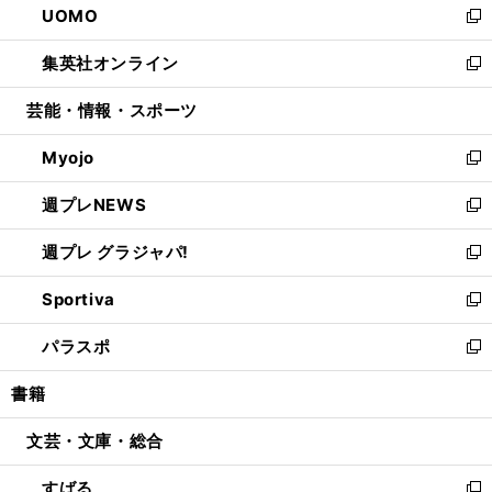
UOMO
く
で
ド
ィ
い
新
開
ウ
ン
ウ
し
集英社オンライン
く
で
ド
ィ
い
新
開
ウ
ン
ウ
し
芸能・情報・スポーツ
く
で
ド
ィ
い
開
ウ
ン
ウ
Myojo
く
で
ド
ィ
新
開
ウ
ン
し
週プレNEWS
く
で
ド
い
新
開
ウ
ウ
し
週プレ グラジャパ!
く
で
ィ
い
新
開
ン
ウ
し
Sportiva
く
ド
ィ
い
新
ウ
ン
ウ
し
パラスポ
で
ド
ィ
い
新
開
ウ
ン
ウ
し
書籍
く
で
ド
ィ
い
開
ウ
ン
ウ
文芸・文庫・総合
く
で
ド
ィ
開
ウ
ン
すばる
く
で
ド