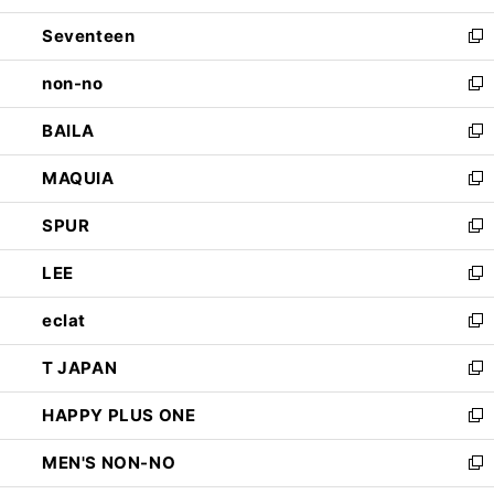
開
ウ
ン
Seventeen
く
で
ド
新
開
ウ
し
non-no
く
で
い
新
開
ウ
し
BAILA
く
ィ
い
新
ン
ウ
し
MAQUIA
ド
ィ
い
新
ウ
ン
ウ
し
SPUR
で
ド
ィ
い
新
開
ウ
ン
ウ
し
LEE
く
で
ド
ィ
い
新
開
ウ
ン
ウ
し
eclat
く
で
ド
ィ
い
新
開
ウ
ン
ウ
し
T JAPAN
く
で
ド
ィ
い
新
開
ウ
ン
ウ
し
HAPPY PLUS ONE
く
で
ド
ィ
い
新
開
ウ
ン
ウ
し
MEN'S NON-NO
く
で
ド
ィ
い
新
開
ウ
ン
ウ
し