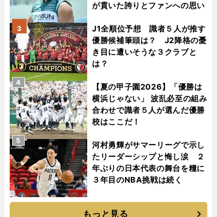
が貫いた誇りとファンへの思い
J1全順位予想 識者５人が推す
3
優勝候補筆頭は？ J2降格の憂
き目に遭いそうな３クラブと
は？
4
【夏の甲子園2026】「優勝は
横浜じゃない」 波乱必至の組み
合わせで識者５人が選んだ優勝
校はここだ！
5
河村勇輝がサマーリーグで示し
たリーダーシップと悔し涙 ２
年ぶりの日本代表の舞台を糧に
３年目のNBA挑戦は続く
もっと見る