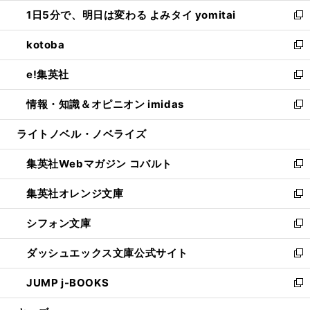
ウ
ン
ウ
し
1日5分で、明日は変わる よみタイ yomitai
で
ド
ィ
い
新
開
ウ
ン
ウ
し
kotoba
く
で
ド
ィ
い
新
開
ウ
ン
ウ
し
e!集英社
く
で
ド
ィ
い
新
開
ウ
ン
ウ
し
情報・知識＆オピニオン imidas
く
で
ド
ィ
い
新
開
ウ
ン
ウ
し
ライトノベル・ノベライズ
く
で
ド
ィ
い
開
ウ
ン
ウ
集英社Webマガジン コバルト
く
で
ド
ィ
新
開
ウ
ン
し
集英社オレンジ文庫
く
で
ド
い
新
開
ウ
ウ
し
シフォン文庫
く
で
ィ
い
新
開
ン
ウ
し
ダッシュエックス文庫公式サイト
く
ド
ィ
い
新
ウ
ン
ウ
し
JUMP j-BOOKS
で
ド
ィ
い
新
開
ウ
ン
ウ
し