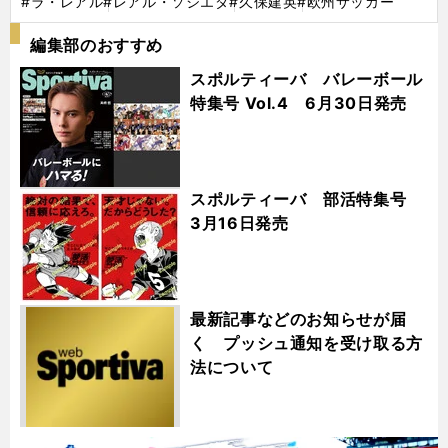
#ラ・レアル
#レアル・ソシエダ
#久保建英
#欧州サッカー
編集部のおすすめ
スポルティーバ バレーボール
特集号 Vol.4 6月30日発売
スポルティーバ 部活特集号
3月16日発売
最新記事などのお知らせが届
く プッシュ通知を受け取る方
法について