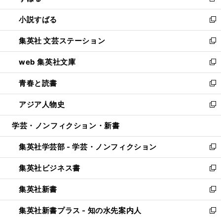
新
開
ウ
し
小説すばる
く
で
い
新
開
ウ
し
集英社 文芸ステーション
く
ィ
い
新
ン
ウ
し
web 集英社文庫
ド
ィ
い
新
ウ
ン
ウ
し
青春と読書
で
ド
ィ
い
新
開
ウ
ン
ウ
し
アジア人物史
く
で
ド
ィ
い
新
開
ウ
ン
ウ
し
学芸・ノンフィクション・新書
く
で
ド
ィ
い
開
ウ
ン
ウ
集英社学芸部 - 学芸・ノンフィクション
く
で
ド
ィ
新
開
ウ
ン
し
集英社ビジネス書
く
で
ド
い
新
開
ウ
ウ
し
集英社新書
く
で
ィ
い
新
開
ン
ウ
し
集英社新書プラス - 知の水先案内人
く
ド
ィ
い
新