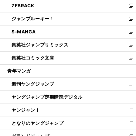
し
ZEBRACK
く
で
ド
ィ
い
新
開
ウ
ン
ウ
し
ジャンプルーキー！
く
で
ド
ィ
い
新
開
ウ
ン
ウ
し
S-MANGA
く
で
ド
ィ
い
新
開
ウ
ン
ウ
し
集英社ジャンプリミックス
く
で
ド
ィ
い
新
開
ウ
ン
ウ
し
集英社コミック文庫
く
で
ド
ィ
い
新
開
ウ
ン
ウ
し
青年マンガ
く
で
ド
ィ
い
開
ウ
ン
ウ
週刊ヤングジャンプ
く
で
ド
ィ
新
開
ウ
ン
し
ヤングジャンプ定期購読デジタル
く
で
ド
い
新
開
ウ
ウ
し
ヤンジャン！
く
で
ィ
い
新
開
ン
ウ
し
となりのヤングジャンプ
く
ド
ィ
い
新
ウ
ン
ウ
し