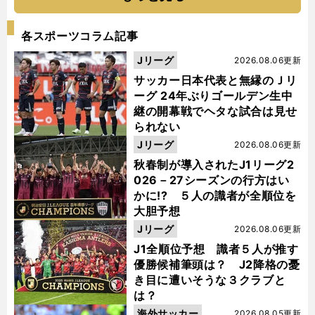
各スポーツコラム記事
Jリーグ
2026.08.06更新
サッカー日本代表と無縁のＪリ
ーグ 24年ぶりゴールデン生中
継の開幕戦でヘタな試合は見せ
られない
Jリーグ
2026.08.06更新
秋春制が導入されたJ1リーグ2
026－27シーズンの行方はい
かに!? ５人の識者が全順位を
大胆予想
Jリーグ
2026.08.06更新
J1全順位予想 識者５人が推す
優勝候補筆頭は？ J2降格の憂
き目に遭いそうな３クラブと
は？
海外サッカー
2026.08.05更新