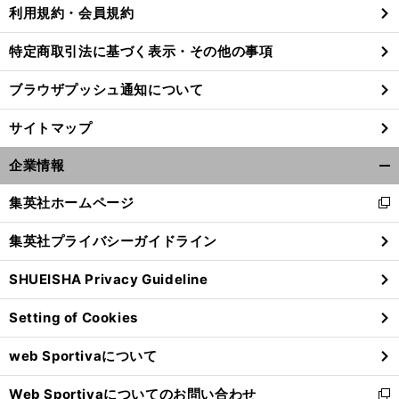
利用規約・会員規約
特定商取引法に基づく表示・その他の事項
久
メ
」
ブラウザプッシュ通知について
保建英の成長プロセスをスペインの名指導者が解明「
ッシとどこか重なる
サイトマップ
企業情報
開
く/
集英社ホームページ
新
閉
し
じ
集英社プライバシーガイドライン
い
る
ウ
SHUEISHA Privacy Guideline
ィ
ン
Setting of Cookies
ド
ウ
web Sportivaについて
で
開
Web Sportivaについてのお問い合わせ
く
新