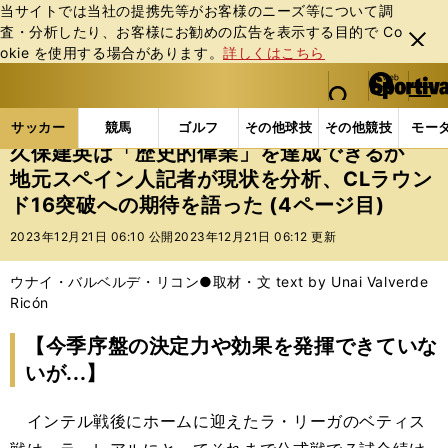
当サイトでは当社の提携先等がお客様のニーズ等について調
査・分析したり、お客様にお勧めの広告を表⽰する⽬的で Co
閉じ
okie を使⽤する場合があります。
詳しくはこちら
る
マイペ
web Sportiva (webスポルティーバ)
検索
メニュ
we
ー
サッカーの記事一覧
海外サッカー
海外サッカー
b
ジ
サッカー
競馬
ゴルフ
その他球技
その他競技
モー
ス
久保建英は「歴史的偉業」を達成できるか
ポ
地元スペイン人記者が現状を分析、CLラウン
ル
ド16突破への期待を語った (4ページ目)
テ
ィ
2023年12月21日 06:10 公開
2023年12月21日 06:12 更新
ー
バ
ウナイ・バルベルデ・リコン●取材・文 text by Unai Valverde
Ricón
【今季序盤の決定力や効果を発揮できていな
いが...】
インテル戦後にホームに迎えたラ・リーガのベティス