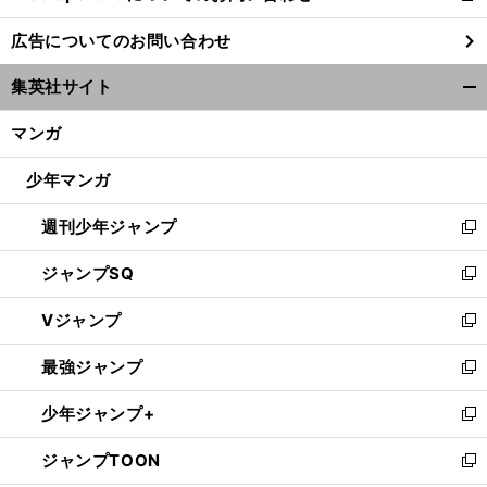
し
広告についてのお問い合わせ
い
ウ
集英社サイト
ィ
開
ン
く/
マンガ
ド
閉
ウ
じ
少年マンガ
で
る
開
週刊少年ジャンプ
く
新
し
ジャンプSQ
い
新
ウ
し
Vジャンプ
ィ
い
新
ン
ウ
し
最強ジャンプ
ド
ィ
い
新
ウ
ン
ウ
し
少年ジャンプ+
で
ド
ィ
い
新
開
ウ
ン
ウ
し
ジャンプTOON
く
で
ド
ィ
い
新
開
ウ
ン
ウ