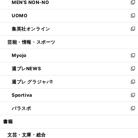
MEN'S NON-NO
く
で
ド
ィ
い
新
開
ウ
ン
ウ
し
UOMO
く
で
ド
ィ
い
新
開
ウ
ン
ウ
し
集英社オンライン
く
で
ド
ィ
い
新
開
ウ
ン
ウ
し
芸能・情報・スポーツ
く
で
ド
ィ
い
開
ウ
ン
ウ
Myojo
く
で
ド
ィ
新
開
ウ
ン
し
週プレNEWS
く
で
ド
い
新
開
ウ
ウ
し
週プレ グラジャパ!
く
で
ィ
い
新
開
ン
ウ
し
Sportiva
く
ド
ィ
い
新
ウ
ン
ウ
し
パラスポ
で
ド
ィ
い
新
開
ウ
ン
ウ
し
書籍
く
で
ド
ィ
い
開
ウ
ン
ウ
文芸・文庫・総合
く
で
ド
ィ