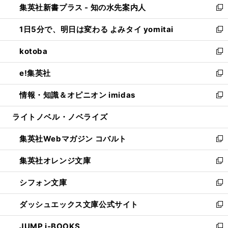
集英社新書プラス - 知の水先案内人
く
ド
ィ
い
新
ウ
ン
ウ
し
1日5分で、明日は変わる よみタイ yomitai
で
ド
ィ
い
新
開
ウ
ン
ウ
し
kotoba
く
で
ド
ィ
い
新
開
ウ
ン
ウ
し
e!集英社
く
で
ド
ィ
い
新
開
ウ
ン
ウ
し
情報・知識＆オピニオン imidas
く
で
ド
ィ
い
新
開
ウ
ン
ウ
し
ライトノベル・ノベライズ
く
で
ド
ィ
い
開
ウ
ン
ウ
集英社Webマガジン コバルト
く
で
ド
ィ
新
開
ウ
ン
し
集英社オレンジ文庫
く
で
ド
い
新
開
ウ
ウ
し
シフォン文庫
く
で
ィ
い
新
開
ン
ウ
し
ダッシュエックス文庫公式サイト
く
ド
ィ
い
新
ウ
ン
ウ
し
JUMP j-BOOKS
で
ド
ィ
い