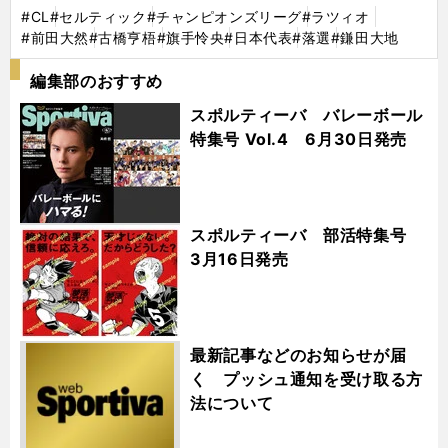
#CL
#セルティック
#チャンピオンズリーグ
#ラツィオ
#前田大然
#古橋亨梧
#旗手怜央
#日本代表
#落選
#鎌田大地
編集部のおすすめ
スポルティーバ バレーボール
特集号 Vol.4 6月30日発売
スポルティーバ 部活特集号
3月16日発売
最新記事などのお知らせが届
く プッシュ通知を受け取る方
法について