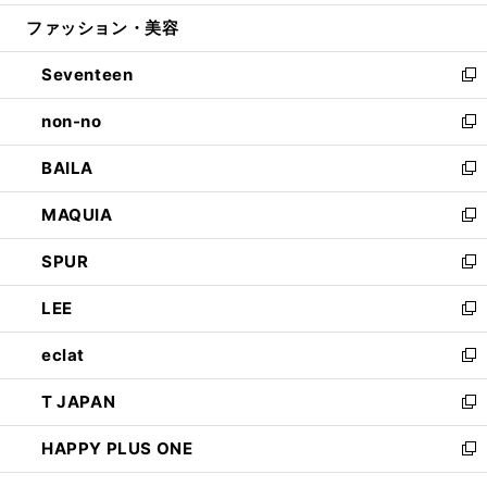
開
ウ
ン
ウ
ファッション・美容
く
で
ド
ィ
開
ウ
ン
Seventeen
く
で
ド
新
開
ウ
し
non-no
く
で
い
新
開
ウ
し
BAILA
く
ィ
い
新
ン
ウ
し
MAQUIA
ド
ィ
い
新
ウ
ン
ウ
し
SPUR
で
ド
ィ
い
新
開
ウ
ン
ウ
し
LEE
く
で
ド
ィ
い
新
開
ウ
ン
ウ
し
eclat
く
で
ド
ィ
い
新
開
ウ
ン
ウ
し
T JAPAN
く
で
ド
ィ
い
新
開
ウ
ン
ウ
し
HAPPY PLUS ONE
く
で
ド
ィ
い
新
開
ウ
ン
ウ
し