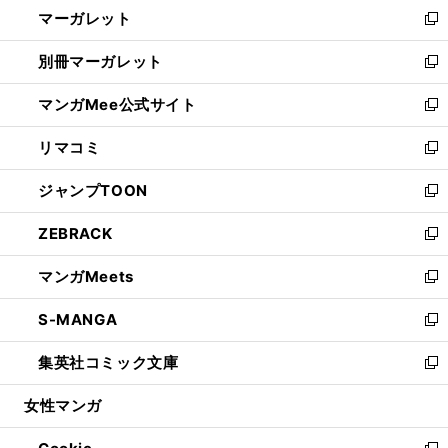
し
マーガレット
く
で
ド
い
新
開
ウ
ウ
し
別冊マーガレット
く
で
ィ
い
新
開
ン
ウ
し
マンガMee公式サイト
く
ド
ィ
い
新
ウ
ン
ウ
し
リマコミ
で
ド
ィ
い
新
開
ウ
ン
ウ
し
ジャンプTOON
く
で
ド
ィ
い
新
開
ウ
ン
ウ
し
ZEBRACK
く
で
ド
ィ
い
新
開
ウ
ン
ウ
し
マンガMeets
く
で
ド
ィ
い
新
開
ウ
ン
ウ
し
S-MANGA
く
で
ド
ィ
い
新
開
ウ
ン
ウ
し
集英社コミック文庫
く
で
ド
ィ
い
新
開
ウ
ン
ウ
し
女性マンガ
く
で
ド
ィ
い
開
ウ
ン
ウ
く