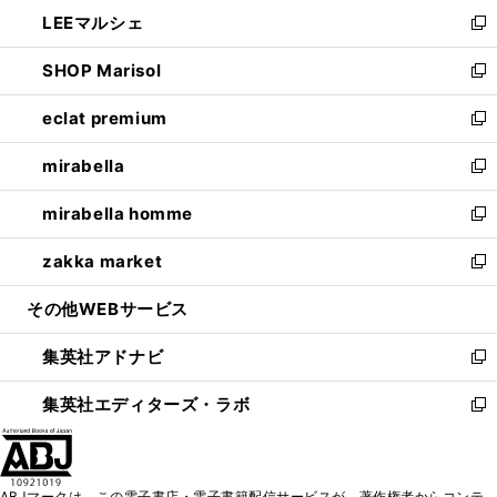
ン
ウ
し
LEEマルシェ
く
で
ド
ィ
い
新
開
ウ
ン
ウ
し
SHOP Marisol
く
で
ド
ィ
い
新
開
ウ
ン
ウ
し
eclat premium
く
で
ド
ィ
い
新
開
ウ
ン
ウ
し
mirabella
く
で
ド
ィ
い
新
開
ウ
ン
ウ
し
mirabella homme
く
で
ド
ィ
い
新
開
ウ
ン
ウ
し
zakka market
く
で
ド
ィ
い
新
開
ウ
ン
ウ
し
その他WEBサービス
く
で
ド
ィ
い
開
ウ
ン
ウ
集英社アドナビ
く
で
ド
ィ
新
開
ウ
ン
し
集英社エディターズ・ラボ
く
で
ド
い
新
開
ウ
ウ
し
く
で
ィ
い
開
ン
ウ
ABJマークは、この電子書店・電子書籍配信サービスが、著作権者からコンテ