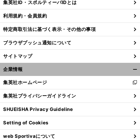
集英社ID・スポルティーバIDとは
る
利用規約・会員規約
特定商取引法に基づく表示・その他の事項
ブラウザプッシュ通知について
サイトマップ
企業情報
開
く/
集英社ホームページ
新
閉
し
じ
集英社プライバシーガイドライン
い
る
ウ
SHUEISHA Privacy Guideline
ィ
ン
Setting of Cookies
ド
ウ
web Sportivaについて
で