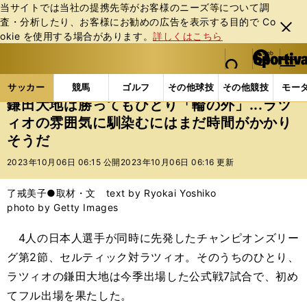
当サイトでは当社の提携先等がお客様のニーズ等について調
査・分析したり、お客様にお勧めの広告を表⽰する⽬的で Co
閉じ
okie を使⽤する場合があります。
詳しくはこちら
る
マイペ
web Sportiva (webスポルティーバ)
検索
メニュ
we
ー
サッカーの記事一覧
海外サッカー
海外サッカー
b
ジ
サッカー
競馬
ゴルフ
その他球技
その他競技
モー
ス
鎌田大地は勝ってもひとり「輪の外」...ラツ
ポ
ィオの雰囲気に馴染むにはまだ時間がかかり
ル
そうだ
テ
ィ
2023年10月06日 06:15 公開
2023年10月06日 06:16 更新
ー
バ
了戒美子●取材・文 text by Ryokai Yoshiko
photo by Getty Images
4人の日本人選手が同時に先発したチャンピオンズリー
グ第2節、セルティック対ラツィオ。そのうちのひとり、
ラツィオの鎌田大地は今季出場した公式戦7試合で、初め
てフル出場を果たした。