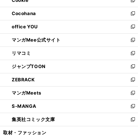
Cookie
で
ド
ィ
新
開
ウ
ン
し
Cocohana
く
で
ド
い
新
開
ウ
ウ
し
office YOU
く
で
ィ
い
新
開
ン
ウ
し
マンガMee公式サイト
く
ド
ィ
い
新
ウ
ン
ウ
し
リマコミ
で
ド
ィ
い
新
開
ウ
ン
ウ
し
ジャンプTOON
く
で
ド
ィ
い
新
開
ウ
ン
ウ
し
ZEBRACK
く
で
ド
ィ
い
新
開
ウ
ン
ウ
し
マンガMeets
く
で
ド
ィ
い
新
開
ウ
ン
ウ
し
S-MANGA
く
で
ド
ィ
い
新
開
ウ
ン
ウ
し
集英社コミック文庫
く
で
ド
ィ
い
新
開
ウ
ン
ウ
し
取材・ファッション
く
で
ド
ィ
い