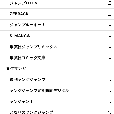
ジャンプTOON
く
で
ド
ィ
い
新
開
ウ
ン
ウ
し
ZEBRACK
く
で
ド
ィ
い
新
開
ウ
ン
ウ
し
ジャンプルーキー！
く
で
ド
ィ
い
新
開
ウ
ン
ウ
し
S-MANGA
く
で
ド
ィ
い
新
開
ウ
ン
ウ
し
集英社ジャンプリミックス
く
で
ド
ィ
い
新
開
ウ
ン
ウ
し
集英社コミック文庫
く
で
ド
ィ
い
新
開
ウ
ン
ウ
し
青年マンガ
く
で
ド
ィ
い
開
ウ
ン
ウ
週刊ヤングジャンプ
く
で
ド
ィ
新
開
ウ
ン
し
ヤングジャンプ定期購読デジタル
く
で
ド
い
新
開
ウ
ウ
し
ヤンジャン！
く
で
ィ
い
新
開
ン
ウ
し
となりのヤングジャンプ
く
ド
ィ
い
新