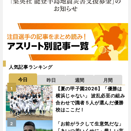
人気記事ランキング
今日
昨日
週間
月間
【夏の甲子園2026】「優勝は
1
横浜じゃない」 波乱必至の組み
合わせで識者５人が選んだ優勝
校はここだ！
「お前がラクして生意気だな」
2
「あいつ若いくせに」厳しい言