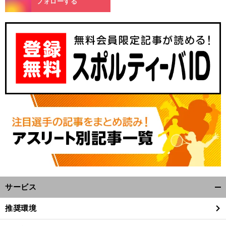
フォローする
７
前
へ
サービス
開
く/
推奨環境
閉
じ