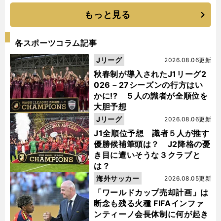
もっと見る
各スポーツコラム記事
Jリーグ
2026.08.06更新
秋春制が導入されたJ1リーグ2
026－27シーズンの行方はい
かに!? ５人の識者が全順位を
大胆予想
Jリーグ
2026.08.06更新
J1全順位予想 識者５人が推す
優勝候補筆頭は？ J2降格の憂
き目に遭いそうな３クラブと
は？
海外サッカー
2026.08.05更新
「ワールドカップ売却計画」は
断念も残る火種 FIFAインファ
ンティーノ会長体制に何が起き