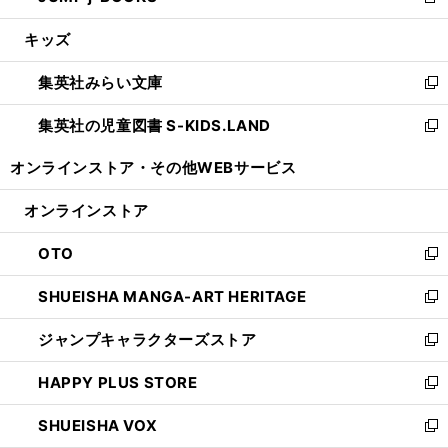
新
開
ウ
ン
ウ
し
キッズ
く
で
ド
ィ
い
開
ウ
ン
ウ
集英社みらい文庫
く
で
ド
ィ
新
開
ウ
ン
し
集英社の児童図書 S-KIDS.LAND
く
で
ド
い
新
開
ウ
ウ
し
オンラインストア・
その他WEBサービス
く
で
ィ
い
開
ン
ウ
オンラインストア
く
ド
ィ
ウ
ン
OTO
で
ド
新
開
ウ
し
SHUEISHA MANGA-ART HERITAGE
く
で
い
新
開
ウ
し
ジャンプキャラクターズストア
く
ィ
い
新
ン
ウ
し
HAPPY PLUS STORE
ド
ィ
い
新
ウ
ン
ウ
し
SHUEISHA VOX
で
ド
ィ
い
新
開
ウ