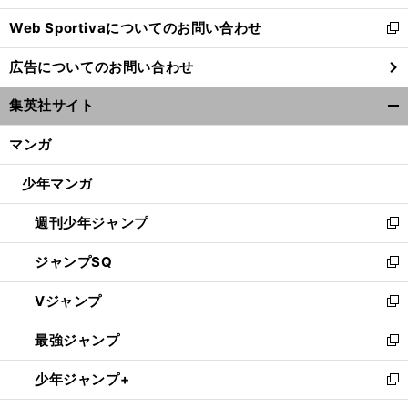
開
Web Sportivaについてのお問い合わせ
く
新
し
広告についてのお問い合わせ
い
ウ
集英社サイト
ィ
開
ン
く/
マンガ
ド
閉
ウ
じ
少年マンガ
で
る
開
週刊少年ジャンプ
く
新
し
ジャンプSQ
い
新
ウ
し
Vジャンプ
ィ
い
新
ン
ウ
し
最強ジャンプ
ド
ィ
い
新
ウ
ン
ウ
し
少年ジャンプ+
で
ド
ィ
い
新
開
ウ
ン
ウ
し