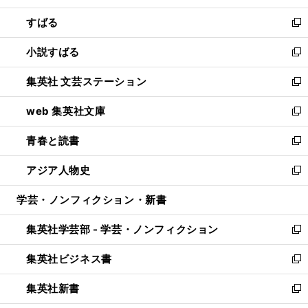
開
ウ
ン
すばる
く
で
ド
新
開
ウ
し
小説すばる
く
で
い
新
開
ウ
し
集英社 文芸ステーション
く
ィ
い
新
ン
ウ
し
web 集英社文庫
ド
ィ
い
新
ウ
ン
ウ
し
青春と読書
で
ド
ィ
い
新
開
ウ
ン
ウ
し
アジア人物史
く
で
ド
ィ
い
新
開
ウ
ン
ウ
し
学芸・ノンフィクション・新書
く
で
ド
ィ
い
開
ウ
ン
ウ
集英社学芸部 - 学芸・ノンフィクション
く
で
ド
ィ
新
開
ウ
ン
し
集英社ビジネス書
く
で
ド
い
新
開
ウ
ウ
し
集英社新書
く
で
ィ
い
新
開
ン
ウ
し