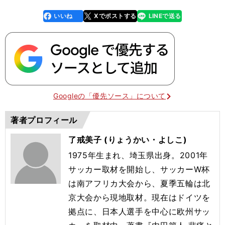
いいね
Xでポストする
LINEで送る
line
faceboo
x
k
Googleの「優先ソース」について
著者プロフィール
了戒美子 (りょうかい・よしこ)
1975年生まれ、埼玉県出身。2001年
サッカー取材を開始し、サッカーW杯
は南アフリカ大会から、夏季五輪は北
京大会から現地取材。現在はドイツを
拠点に、日本人選手を中心に欧州サッ