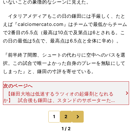
いないことの象徴的なシーンに見えた。
イタリアメディアもこの日の鎌田には手厳しく、たと
えば『calciomercato.com』はチームで最低からチーム
で2番目の5.5点（最高は10点で及第点は6とされる。こ
の日の最低は5点で、最高点は6.5点と全体に辛め）。
『前半終了間際、シュートの代わりに空中へのパスを選
択。この試合で唯一よかった自身のプレーを無駄にして
しまった』と、鎌田の寸評を寄せている。
次のページへ
【鎌田大地は低迷するラツィオの起爆剤となれる
か】 試合後も鎌田は、スタンドのサポーターたち
と喜びを分かち合うチームメイトと少々距離をとっ
たところで静かに佇んでいた。フランクフルト時代
次
1
2
のページへ
であれば、輪に入
1 / 2