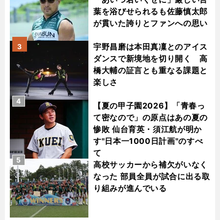
葉を浴びせられるも佐藤慎太郎
が貫いた誇りとファンへの思い
宇野昌磨は本田真凜とのアイス
3
ダンスで新境地を切り開く 高
橋大輔の証言とも重なる課題と
楽しさ
4
【夏の甲子園2026】「青春っ
て密なので」の原点はあの夏の
惨敗 仙台育英・須江航が明か
す"日本一1000日計画"のすべ
て
5
高校サッカーから補欠がいなく
なった 部員全員が試合に出る取
り組みが進んでいる