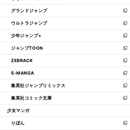
ウ
ン
ウ
し
グランドジャンプ
で
ド
ィ
い
新
開
ウ
ン
ウ
し
ウルトラジャンプ
く
で
ド
ィ
い
新
開
ウ
ン
ウ
し
少年ジャンプ+
く
で
ド
ィ
い
新
開
ウ
ン
ウ
し
ジャンプTOON
く
で
ド
ィ
い
新
開
ウ
ン
ウ
し
ZEBRACK
く
で
ド
ィ
い
新
開
ウ
ン
ウ
し
S-MANGA
く
で
ド
ィ
い
新
開
ウ
ン
ウ
し
集英社ジャンプリミックス
く
で
ド
ィ
い
新
開
ウ
ン
ウ
し
集英社コミック文庫
く
で
ド
ィ
い
新
開
ウ
ン
ウ
し
少女マンガ
く
で
ド
ィ
い
開
ウ
ン
ウ
りぼん
く
で
ド
ィ
新
開
ウ
ン