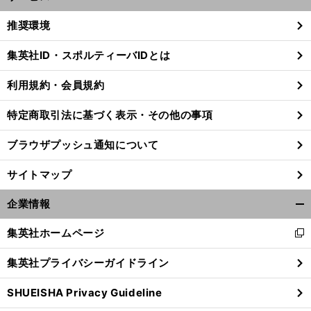
開
く/
推奨環境
閉
じ
集英社ID・スポルティーバIDとは
る
利用規約・会員規約
特定商取引法に基づく表示・その他の事項
ブラウザプッシュ通知について
サイトマップ
企業情報
開
く/
集英社ホームページ
新
閉
し
じ
集英社プライバシーガイドライン
い
る
ウ
SHUEISHA Privacy Guideline
ィ
ン