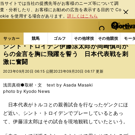
当サイトでは当社の提携先等がお客様のニーズ等について調
査・分析したり、お客様にお勧めの広告を表⽰する⽬的で Co
閉じ
okie を使⽤する場合があります。
詳しくはこちら
る
マイペ
web Sportiva (webスポルティーバ)
検索
メニュ
we
ー
サッカーの記事一覧
海外サッカー
海外サッカー
b
ジ
サッカー
競馬
ゴルフ
その他球技
その他競技
モー
ス
シント・トロイデン伊藤涼太郎が岡崎慎司か
ポ
らの金言を胸に飛躍を誓う 日本代表戦を刺
ル
激に奮闘
テ
ィ
2023年09月20日 06:15 公開
2023年09月20日 06:17 更新
ー
バ
浅田真樹●取材・文 text by Asada Masaki
photo by Kyodo News
日本代表がトルコとの親善試合を行なったゲンクにほ
ど近い、シント・トロイデンでプレーしているとあっ
て、伊藤涼太郎はその試合を現地観戦していたという。