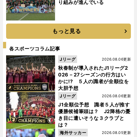
り組みが進んでいる
もっと見る
各スポーツコラム記事
Jリーグ
2026.08.06更新
秋春制が導入されたJ1リーグ2
026－27シーズンの行方はい
かに!? ５人の識者が全順位を
大胆予想
Jリーグ
2026.08.06更新
J1全順位予想 識者５人が推す
優勝候補筆頭は？ J2降格の憂
き目に遭いそうな３クラブと
は？
海外サッカー
2026.08.05更新