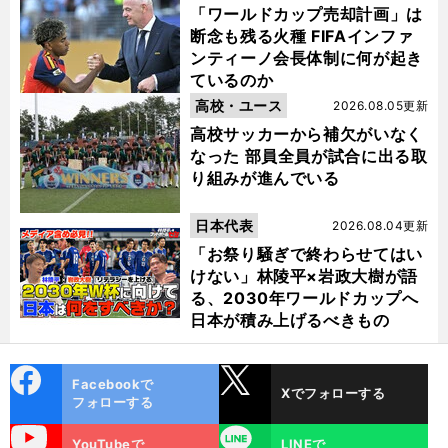
「ワールドカップ売却計画」は
断念も残る火種 FIFAインファ
ンティーノ会長体制に何が起き
ているのか
高校・ユース
2026.08.05更新
高校サッカーから補欠がいなく
なった 部員全員が試合に出る取
り組みが進んでいる
日本代表
2026.08.04更新
「お祭り騒ぎで終わらせてはい
けない」林陵平×岩政大樹が語
る、2030年ワールドカップへ
日本が積み上げるべきもの
cebo
X
Facebookで
Xでフォローする
ok
フォローする
uTube
LINE
YouTubeで
LINEで