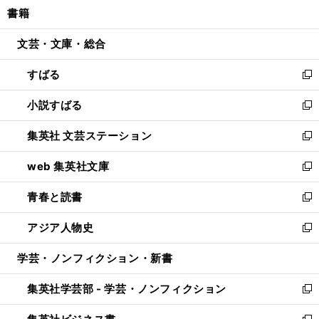
し
書籍
く
で
ド
ィ
い
開
ウ
ン
ウ
文芸・文庫・総合
く
で
ド
ィ
開
ウ
ン
すばる
く
で
ド
新
開
ウ
し
小説すばる
く
で
い
新
開
ウ
し
集英社 文芸ステーション
く
ィ
い
新
ン
ウ
し
web 集英社文庫
ド
ィ
い
新
ウ
ン
ウ
し
青春と読書
で
ド
ィ
い
新
開
ウ
ン
ウ
し
アジア人物史
く
で
ド
ィ
い
新
開
ウ
ン
ウ
し
学芸・ノンフィクション・新書
く
で
ド
ィ
い
開
ウ
ン
ウ
集英社学芸部 - 学芸・ノンフィクション
く
で
ド
ィ
新
開
ウ
ン
し
く