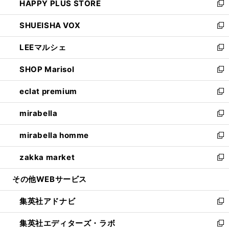
HAPPY PLUS STORE
ド
ィ
い
新
ウ
ン
ウ
し
SHUEISHA VOX
で
ド
ィ
い
新
開
ウ
ン
ウ
し
LEEマルシェ
く
で
ド
ィ
い
新
開
ウ
ン
ウ
し
SHOP Marisol
く
で
ド
ィ
い
新
開
ウ
ン
ウ
し
eclat premium
く
で
ド
ィ
い
新
開
ウ
ン
ウ
し
mirabella
く
で
ド
ィ
い
新
開
ウ
ン
ウ
し
mirabella homme
く
で
ド
ィ
い
新
開
ウ
ン
ウ
し
zakka market
く
で
ド
ィ
い
新
開
ウ
ン
ウ
し
その他WEBサービス
く
で
ド
ィ
い
開
ウ
ン
ウ
集英社アドナビ
く
で
ド
ィ
新
開
ウ
ン
し
集英社エディターズ・ラボ
く
で
ド
い
新