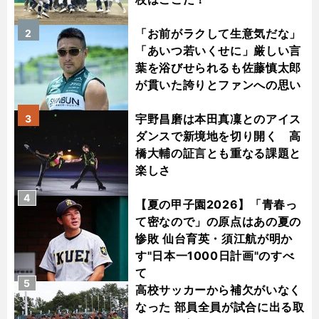
「お前がラクして生意気だな」
2
「あいつ若いくせに」厳しい言
葉を浴びせられるも佐藤慎太郎
が貫いた誇りとファンへの思い
宇野昌磨は本田真凜とのアイス
3
ダンスで新境地を切り開く 高
橋大輔の証言とも重なる課題と
楽しさ
4
【夏の甲子園2026】「青春っ
て密なので」の原点はあの夏の
惨敗 仙台育英・須江航が明か
す"日本一1000日計画"のすべ
て
5
高校サッカーから補欠がいなく
なった 部員全員が試合に出る取