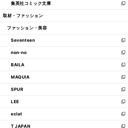
集英社コミック文庫
く
で
ド
ィ
い
新
開
ウ
ン
ウ
し
取材・ファッション
く
で
ド
ィ
い
開
ウ
ン
ウ
ファッション・美容
く
で
ド
ィ
開
ウ
ン
Seventeen
く
で
ド
新
開
ウ
し
non-no
く
で
い
新
開
ウ
し
BAILA
く
ィ
い
新
ン
ウ
し
MAQUIA
ド
ィ
い
新
ウ
ン
ウ
し
SPUR
で
ド
ィ
い
新
開
ウ
ン
ウ
し
LEE
く
で
ド
ィ
い
新
開
ウ
ン
ウ
し
eclat
く
で
ド
ィ
い
新
開
ウ
ン
ウ
し
T JAPAN
く
で
ド
ィ
い
新