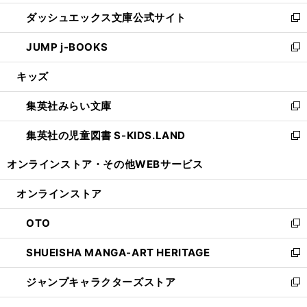
開
ン
ウ
し
ダッシュエックス文庫公式サイト
く
ド
ィ
い
新
ウ
ン
ウ
し
JUMP j-BOOKS
で
ド
ィ
い
新
開
ウ
ン
ウ
し
キッズ
く
で
ド
ィ
い
開
ウ
ン
ウ
集英社みらい文庫
く
で
ド
ィ
新
開
ウ
ン
し
集英社の児童図書 S-KIDS.LAND
く
で
ド
い
新
開
ウ
ウ
し
オンラインストア・
その他WEBサービス
く
で
ィ
い
開
ン
ウ
オンラインストア
く
ド
ィ
ウ
ン
OTO
で
ド
新
開
ウ
し
SHUEISHA MANGA-ART HERITAGE
く
で
い
新
開
ウ
し
ジャンプキャラクターズストア
く
ィ
い
新
ン
ウ
し