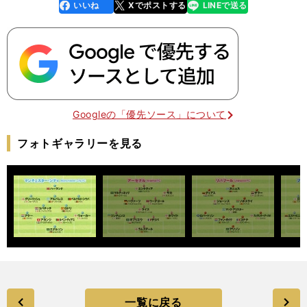
いいね
Xでポストする
LINEで送る
line
faceboo
x
k
Googleの「優先ソース」について
フォトギャラリーを見る
一覧に戻る