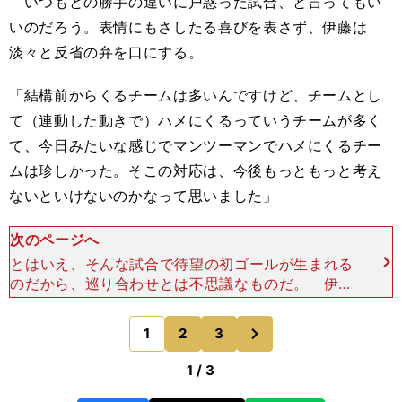
いつもとの勝手の違いに戸惑った試合、と言ってもい
いのだろう。表情にもさしたる喜びを表さず、伊藤は
淡々と反省の弁を口にする。
「結構前からくるチームは多いんですけど、チームとし
て（連動した動きで）ハメにくるっていうチームが多く
て、今日みたいな感じでマンツーマンでハメにくるチー
ムは珍しかった。そこの対応は、今後もっともっと考え
ないといけないのかなって思いました」
次のページへ
とはいえ、そんな試合で待望の初ゴールが生まれる
のだから、巡り合わせとは不思議なものだ。 伊藤
自身も、「前節（対シャルルロワ戦１－１）は結構
チャンスメイクもして、自分的にはわりといいプレ
次
1
2
3
のページへ
ーが多くて、そ
1 / 3