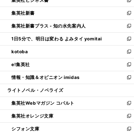
集英社ビジネス書
で
ド
い
新
開
ウ
ウ
し
集英社新書
く
で
ィ
い
新
開
ン
ウ
し
集英社新書プラス - 知の水先案内人
く
ド
ィ
い
新
ウ
ン
ウ
し
1日5分で、明日は変わる よみタイ yomitai
で
ド
ィ
い
新
開
ウ
ン
ウ
し
kotoba
く
で
ド
ィ
い
新
開
ウ
ン
ウ
し
e!集英社
く
で
ド
ィ
い
新
開
ウ
ン
ウ
し
情報・知識＆オピニオン imidas
く
で
ド
ィ
い
新
開
ウ
ン
ウ
し
ライトノベル・ノベライズ
く
で
ド
ィ
い
開
ウ
ン
ウ
集英社Webマガジン コバルト
く
で
ド
ィ
新
開
ウ
ン
し
集英社オレンジ文庫
く
で
ド
い
新
開
ウ
ウ
し
シフォン文庫
く
で
ィ
い
新