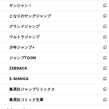
開
ウ
ウ
し
ヤンジャン！
く
で
ィ
い
新
開
ン
ウ
し
となりのヤングジャンプ
く
ド
ィ
い
新
ウ
ン
ウ
し
グランドジャンプ
で
ド
ィ
い
新
開
ウ
ン
ウ
し
ウルトラジャンプ
く
で
ド
ィ
い
新
開
ウ
ン
ウ
し
少年ジャンプ+
く
で
ド
ィ
い
新
開
ウ
ン
ウ
し
ジャンプTOON
く
で
ド
ィ
い
新
開
ウ
ン
ウ
し
ZEBRACK
く
で
ド
ィ
い
新
開
ウ
ン
ウ
し
S-MANGA
く
で
ド
ィ
い
新
開
ウ
ン
ウ
し
集英社ジャンプリミックス
く
で
ド
ィ
い
新
開
ウ
ン
ウ
し
集英社コミック文庫
く
で
ド
ィ
い
新
開
ウ
ン
ウ
し