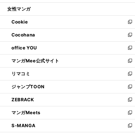
開
ウ
ン
ウ
し
女性マンガ
く
で
ド
ィ
い
開
ウ
ン
ウ
Cookie
く
で
ド
ィ
新
開
ウ
ン
し
Cocohana
く
で
ド
い
新
開
ウ
ウ
し
office YOU
く
で
ィ
い
新
開
ン
ウ
し
マンガMee公式サイト
く
ド
ィ
い
新
ウ
ン
ウ
し
リマコミ
で
ド
ィ
い
新
開
ウ
ン
ウ
し
ジャンプTOON
く
で
ド
ィ
い
新
開
ウ
ン
ウ
し
ZEBRACK
く
で
ド
ィ
い
新
開
ウ
ン
ウ
し
マンガMeets
く
で
ド
ィ
い
新
開
ウ
ン
ウ
し
S-MANGA
く
で
ド
ィ
い
新
開
ウ
ン
ウ
し