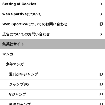
Setting of Cookies
ド
ウ
web Sportivaについて
で
開
Web Sportivaについてのお問い合わせ
く
新
し
広告についてのお問い合わせ
い
ウ
集英社サイト
ィ
開
ン
く/
マンガ
ド
閉
ウ
じ
少年マンガ
で
る
開
週刊少年ジャンプ
く
新
し
ジャンプSQ
い
新
ウ
し
Vジャンプ
ィ
い
新
ン
ウ
し
最強ジャンプ
ド
ィ