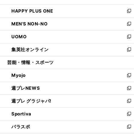
開
ウ
ン
ウ
し
HAPPY PLUS ONE
く
で
ド
ィ
い
新
開
ウ
ン
ウ
し
MEN'S NON-NO
く
で
ド
ィ
い
新
開
ウ
ン
ウ
し
UOMO
く
で
ド
ィ
い
新
開
ウ
ン
ウ
し
集英社オンライン
く
で
ド
ィ
い
新
開
ウ
ン
ウ
し
芸能・情報・スポーツ
く
で
ド
ィ
い
開
ウ
ン
ウ
Myojo
く
で
ド
ィ
新
開
ウ
ン
し
週プレNEWS
く
で
ド
い
新
開
ウ
ウ
し
週プレ グラジャパ!
く
で
ィ
い
新
開
ン
ウ
し
Sportiva
く
ド
ィ
い
新
ウ
ン
ウ
し
パラスポ
で
ド
ィ
い
新
開
ウ
ン
ウ