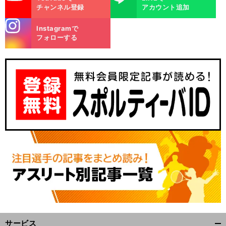
チャンネル登録
アカウント追加
stagra
Instagramで
m
フォローする
・
前
へ
サービス