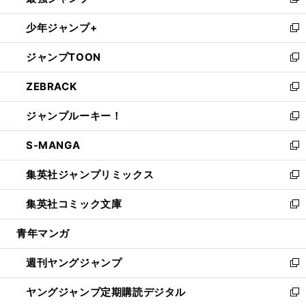
い
新
ウ
ン
ウ
し
少年ジャンプ+
で
ド
ィ
い
新
開
ウ
ン
ウ
し
ジャンプTOON
く
で
ド
ィ
い
新
開
ウ
ン
ウ
し
ZEBRACK
く
で
ド
ィ
い
新
開
ウ
ン
ウ
し
ジャンプルーキー！
く
で
ド
ィ
い
新
開
ウ
ン
ウ
し
S-MANGA
く
で
ド
ィ
い
新
開
ウ
ン
ウ
し
集英社ジャンプリミックス
く
で
ド
ィ
い
新
開
ウ
ン
ウ
し
集英社コミック文庫
く
で
ド
ィ
い
新
開
ウ
ン
ウ
し
青年マンガ
く
で
ド
ィ
い
開
ウ
ン
ウ
週刊ヤングジャンプ
く
で
ド
ィ
新
開
ウ
ン
し
ヤングジャンプ定期購読デジタル
く
で
ド
い
新