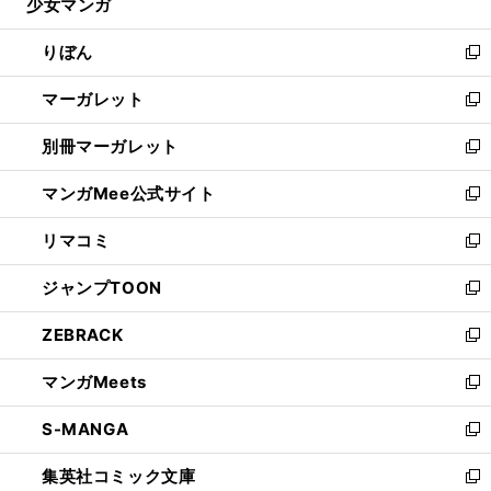
少女マンガ
く
で
ド
ィ
い
開
ウ
ン
ウ
りぼん
く
で
ド
ィ
新
開
ウ
ン
し
マーガレット
く
で
ド
い
新
開
ウ
ウ
し
別冊マーガレット
く
で
ィ
い
新
開
ン
ウ
し
マンガMee公式サイト
く
ド
ィ
い
新
ウ
ン
ウ
し
リマコミ
で
ド
ィ
い
新
開
ウ
ン
ウ
し
ジャンプTOON
く
で
ド
ィ
い
新
開
ウ
ン
ウ
し
ZEBRACK
く
で
ド
ィ
い
新
開
ウ
ン
ウ
し
マンガMeets
く
で
ド
ィ
い
新
開
ウ
ン
ウ
し
S-MANGA
く
で
ド
ィ
い
新
開
ウ
ン
ウ
し
集英社コミック文庫
く
で
ド
ィ
い
新