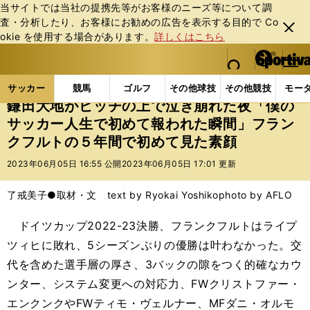
当サイトでは当社の提携先等がお客様のニーズ等について調
査・分析したり、お客様にお勧めの広告を表⽰する⽬的で Co
閉じ
okie を使⽤する場合があります。
詳しくはこちら
る
マイペ
web Sportiva (webスポルティーバ)
検索
メニュ
we
ー
サッカーの記事一覧
海外サッカー
海外サッカー
b
ジ
サッカー
競馬
ゴルフ
その他球技
その他競技
モー
ス
鎌田大地がピッチの上で泣き崩れた夜「僕の
ポ
サッカー人生で初めて報われた瞬間」フラン
ル
クフルトの５年間で初めて見た素顔
テ
ィ
2023年06月05日 16:55 公開
2023年06月05日 17:01 更新
ー
バ
了戒美子●取材・文 text by Ryokai Yoshiko
photo by AFLO
ドイツカップ2022-23決勝、フランクフルトはライプ
ツィヒに敗れ、5シーズンぶりの優勝は叶わなかった。交
代を含めた選手層の厚さ、3バックの隙をつく的確なカウ
ンター、システム変更への対応力、FWクリストファー・
エンクンクやFWティモ・ヴェルナー、MFダニ・オルモ