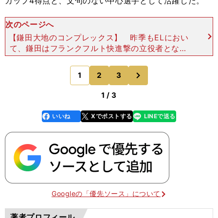
カップ4得点と、文句のない中心選手として活躍した。
次のページへ
【鎌田大地のコンプレックス】 昨季もELにおい
て、鎌田はフランクフルト快進撃の立役者となっ
た。レンジャーズとの決勝戦でもPKを決めてクラ
ブ史上初のCL出場を実現させた重要人物であるこ
次
1
2
3
のページへ
とは、フラッグに
1 / 3
いいね
Xでポストする
LINEで送る
line
faceboo
x
k
Googleの「優先ソース」について
著者プロフィール