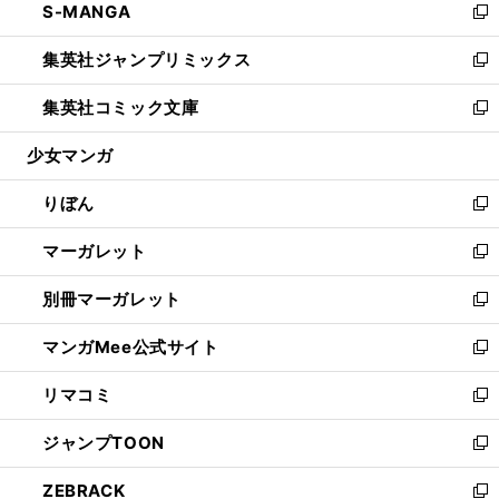
S-MANGA
く
で
ド
ィ
い
新
開
ウ
ン
ウ
し
集英社ジャンプリミックス
く
で
ド
ィ
い
新
開
ウ
ン
ウ
し
集英社コミック文庫
く
で
ド
ィ
い
新
開
ウ
ン
ウ
し
少女マンガ
く
で
ド
ィ
い
開
ウ
ン
ウ
りぼん
く
で
ド
ィ
新
開
ウ
ン
し
マーガレット
く
で
ド
い
新
開
ウ
ウ
し
別冊マーガレット
く
で
ィ
い
新
開
ン
ウ
し
マンガMee公式サイト
く
ド
ィ
い
新
ウ
ン
ウ
し
リマコミ
で
ド
ィ
い
新
開
ウ
ン
ウ
し
ジャンプTOON
く
で
ド
ィ
い
新
開
ウ
ン
ウ
し
ZEBRACK
く
で
ド
ィ
い
新