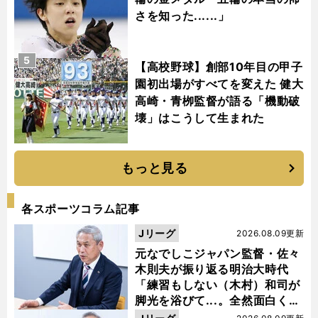
さを知った......」
5
【高校野球】創部10年目の甲子
園初出場がすべてを変えた 健大
高崎・青栁監督が語る「機動破
壊」はこうして生まれた
もっと見る
各スポーツコラム記事
Jリーグ
2026.08.09更新
元なでしこジャパン監督・佐々
木則夫が振り返る明治大時代
「練習もしない（木村）和司が
脚光を浴びて...。全然面白くな
い４年間でした」