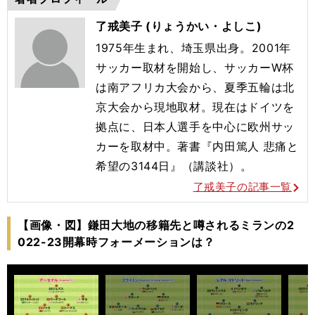
了戒美子 (りょうかい・よしこ)
1975年生まれ、埼玉県出身。2001年
サッカー取材を開始し、サッカーW杯
は南アフリカ大会から、夏季五輪は北
京大会から現地取材。現在はドイツを
拠点に、日本人選手を中心に欧州サッ
カーを取材中。著書『内田篤人 悲痛と
希望の3144日』（講談社）。
了戒美子の記事一覧
【画像・図】鎌田大地の移籍先と噂されるミランの2
022-23開幕時フォーメーションは？