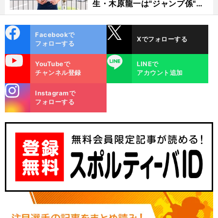
生・木原龍一は"ジャンプ係"だ
った
cebo
X
Facebookで
Xでフォローする
ok
フォローする
uTube
LINE
YouTubeで
LINEで
チャンネル登録
アカウント追加
stagra
Instagramで
m
フォローする
前
へ
EL
CL