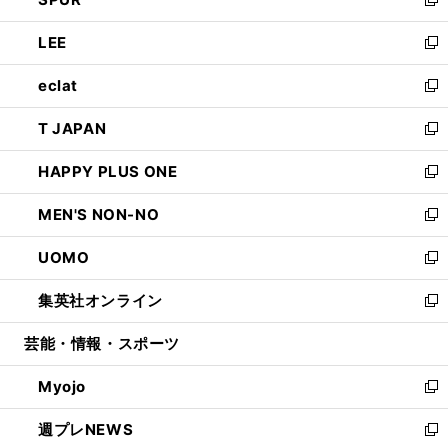
ド
ィ
い
新
開
ウ
ン
ウ
し
LEE
く
で
ド
ィ
い
新
開
ウ
ン
ウ
し
eclat
く
で
ド
ィ
い
新
開
ウ
ン
ウ
し
T JAPAN
く
で
ド
ィ
い
新
開
ウ
ン
ウ
し
HAPPY PLUS ONE
く
で
ド
ィ
い
新
開
ウ
ン
ウ
し
MEN'S NON-NO
く
で
ド
ィ
い
新
開
ウ
ン
ウ
し
UOMO
く
で
ド
ィ
い
新
開
ウ
ン
ウ
し
集英社オンライン
く
で
ド
ィ
い
新
開
ウ
ン
ウ
し
芸能・情報・スポーツ
く
で
ド
ィ
い
開
ウ
ン
ウ
Myojo
く
で
ド
ィ
新
開
ウ
ン
し
週プレNEWS
く
で
ド
い
新