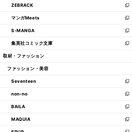
ZEBRACK
く
で
ド
ィ
い
新
開
ウ
ン
ウ
し
マンガMeets
く
で
ド
ィ
い
新
開
ウ
ン
ウ
し
S-MANGA
く
で
ド
ィ
い
新
開
ウ
ン
ウ
し
集英社コミック文庫
く
で
ド
ィ
い
新
開
ウ
ン
ウ
し
取材・ファッション
く
で
ド
ィ
い
開
ウ
ン
ウ
ファッション・美容
く
で
ド
ィ
開
ウ
ン
Seventeen
く
で
ド
新
開
ウ
し
non-no
く
で
い
新
開
ウ
し
BAILA
く
ィ
い
新
ン
ウ
し
MAQUIA
ド
ィ
い
新
ウ
ン
ウ
し
SPUR
で