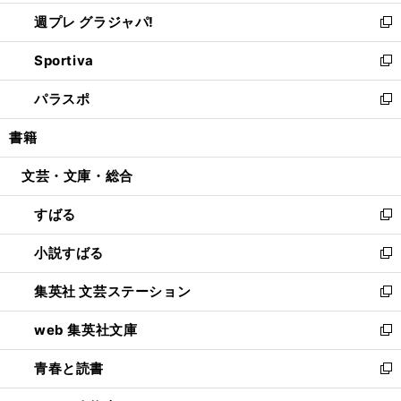
開
ウ
ウ
し
週プレ グラジャパ!
く
で
ィ
い
新
開
ン
ウ
し
Sportiva
く
ド
ィ
い
新
ウ
ン
ウ
し
パラスポ
で
ド
ィ
い
新
開
ウ
ン
ウ
し
書籍
く
で
ド
ィ
い
開
ウ
ン
ウ
文芸・文庫・総合
く
で
ド
ィ
開
ウ
ン
すばる
く
で
ド
新
開
ウ
し
小説すばる
く
で
い
新
開
ウ
し
集英社 文芸ステーション
く
ィ
い
新
ン
ウ
し
web 集英社文庫
ド
ィ
い
新
ウ
ン
ウ
し
青春と読書
で
ド
ィ
い
新
開
ウ
ン
ウ
し