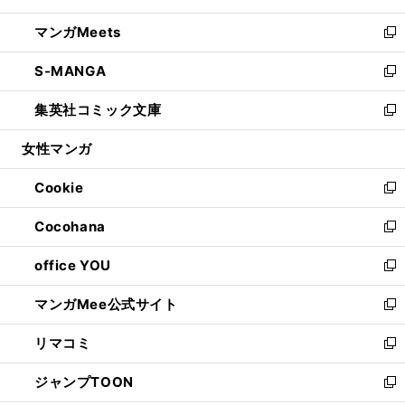
開
ウ
ン
ウ
し
マンガMeets
く
で
ド
ィ
い
新
開
ウ
ン
ウ
し
S-MANGA
く
で
ド
ィ
い
新
開
ウ
ン
ウ
し
集英社コミック文庫
く
で
ド
ィ
い
新
開
ウ
ン
ウ
し
女性マンガ
く
で
ド
ィ
い
開
ウ
ン
ウ
Cookie
く
で
ド
ィ
新
開
ウ
ン
し
Cocohana
く
で
ド
い
新
開
ウ
ウ
し
office YOU
く
で
ィ
い
新
開
ン
ウ
し
マンガMee公式サイト
く
ド
ィ
い
新
ウ
ン
ウ
し
リマコミ
で
ド
ィ
い
新
開
ウ
ン
ウ
し
ジャンプTOON
く
で
ド
ィ
い
新
開
ウ
ン
ウ
し