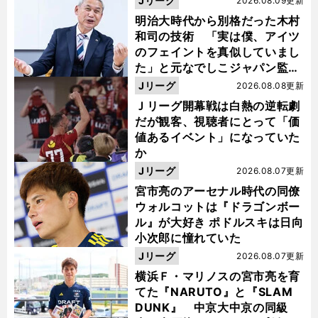
Jリーグ
2026.08.09更新
明治大時代から別格だった木村
和司の技術 「実は僕、アイツ
のフェイントを真似していまし
た」と元なでしこジャパン監
督・佐々木則夫
Jリーグ
2026.08.08更新
Ｊリーグ開幕戦は白熱の逆転劇
だが観客、視聴者にとって「価
値あるイベント」になっていた
か
Jリーグ
2026.08.07更新
宮市亮のアーセナル時代の同僚
ウォルコットは『ドラゴンボー
ル』が大好き ポドルスキは日向
小次郎に憧れていた
Jリーグ
2026.08.07更新
横浜Ｆ・マリノスの宮市亮を育
てた『NARUTO』と『SLAM
DUNK』 中京大中京の同級