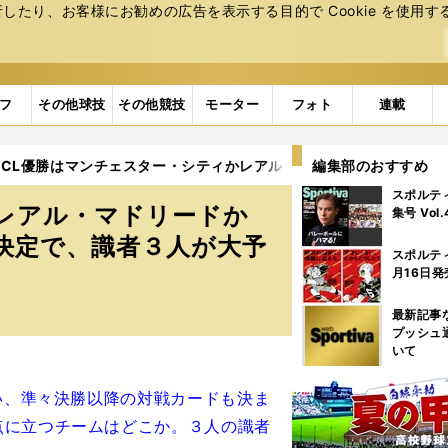
たり、お客様にお勧めの広告を表⽰する⽬的で Cookie を使⽤す
フ
その他球技
その他競技
モーター
フォト
連載
CL優勝はマンチェスター・シティかレアル・マドリードかバイエル
編集部のおすすめ
スポルテ
レアル・マドリードか
集号 Vol
決定で、識者３人が大予
スポルテ
月16日発
最新記事
プッシュ
いて
ろい、準々決勝以降の対戦カードも決ま
点に立つチームはどこか。３人の識者