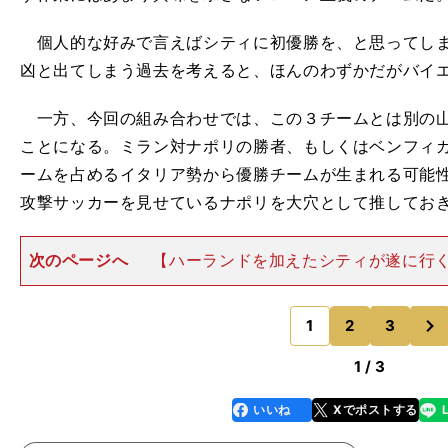
個人的な好みで言えばシティに初優勝を、と思ってしま
凶と出てしまう過去を考えると、ほんのわずかだがバイ
一方、今回の組み合わせでは、この３チームとは別の山
ことになる。ミラン対ナポリの勝者、もしくはベンフィ
ームを占めるイタリア勢から優勝チームが生まれる可能
攻撃サッカーを見せているナポリを大穴として推してお
次のページへ
【ハーランドを加えたシティが遂に行
（サッカーライター）◎本命＝マンチェスター・シティ
エルン △穴＝ナポリ 準々決勝のマンチェスター・シ
次
ンは、優勝候補同士
1
2
3
のページへ
1 / 3
いいね
Xでポストする
line
faceboo
x
k