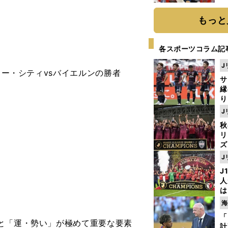
糧
は
もっと
各スポーツコラム記
者
J
ター・シティvsバイエルンの勝者
サ
縁
り
開
J
見
秋
リ
ズ
J
を
J
人
は
に
海
と
「
と「運・勢い」が極めて重要な要素
計