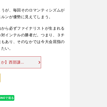
シルバとのコンビで決勝弾 その関係性も語る
うが、毎回そのロマンティシズムが
エルンが優勢に見えてしまう。
から必ずファイナリストが生まれる
カ対インテルの勝者だ。つまり、３チ
性もあり、そのなかでは今大会屈指の
きたい。
くか】西部謙司
 ○対抗＝バイ
ティ対バイエル
LINEで送る