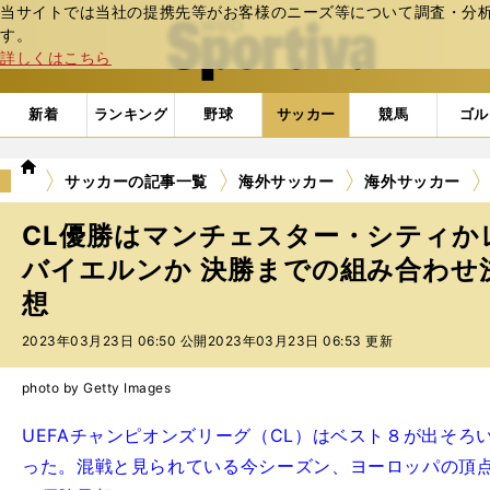
当サイトでは当社の提携先等がお客様のニーズ等について調査・分析し
web Sportiva (webスポルティーバ)
す。
詳しくはこちら
新着
ランキング
野球
サッカー
競馬
ゴル
we
サッカーの記事一覧
海外サッカー
海外サッカー
b
ス
CL優勝はマンチェスター・シティか
ポ
ル
バイエルンか 決勝までの組み合わせ
テ
想
ィ
ー
2023年03月23日 06:50 公開
2023年03月23日 06:53 更新
バ
photo by Getty Images
UEFAチャンピオンズリーグ（CL）はベスト８が出そ
った。混戦と見られている今シーズン、ヨーロッパの頂