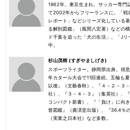
1962年、東京生まれ。サッカー専
て2002年からフリーランスに。「
レポート」などシリーズ化している
る解剖図鑑」（風間八宏著）などの
ド千葉を追った「犬の生活」、「Jリ
中。
杉山茂樹 (すぎやましげき)
スポーツライター。静岡県出身。得意
年カタール大会で11回連続。五輪も
以後』（文藝春秋）、『４－２－３
社）、『３－４－３』（集英社）、『
コンパクト新書）、『「負け」に向
督図鑑』（廣済堂出版）、『36.4
（実業之日本社）など多数。