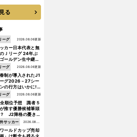
に３年目のNBA挑戦
続く
見る
事
リーグ
2026.08.06更新
ッカー日本代表と無
のＪリーグ 24年ぶ
ゴールデン生中継の
幕戦でヘタな試合は
リーグ
2026.08.06更新
せられない
春制が導入されたJ1
ーグ2026－27シー
ンの行方はいかに!?
５人の識者が全順位
リーグ
2026.08.06更新
大胆予想
1全順位予想 識者５
が推す優勝候補筆頭
？ J2降格の憂き目
遭いそうな３クラブ
外サッカー
2026.08.05
は？
ワールドカップ売却
更新
画」は断念も残る火