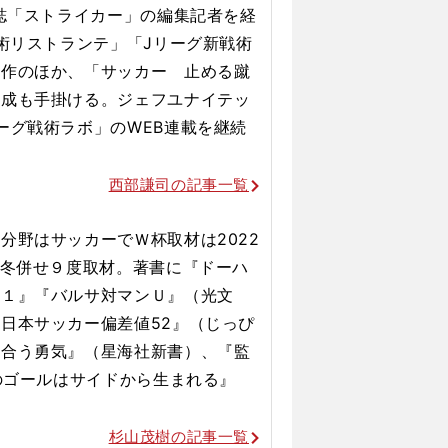
門誌「ストライカー」の編集記者を経
戦術リストランテ」「Jリーグ新戦術
著作のほか、「サッカー 止める蹴
構成も手掛ける。ジェフユナイテッ
ーグ戦術ラボ」のWEB連載を継続
西部謙司の記事一覧
分野はサッカーでＷ杯取材は2022
夏冬併せ９度取材。著書に『ドーハ
－１』『バルサ対マンＵ』（光文
日本サッカー偏差値52』（じっぴ
き合う勇気』（星海社新書）、『監
％のゴールはサイドから生まれる』
杉山茂樹の記事一覧