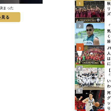
秋
1
決まった
リ
ズ
を見る
を
「
2
気
く
浴
太
J
3
ァ
人
は
に
4
と
【
「
い
わ
5
だ
河
グ
ッ
り