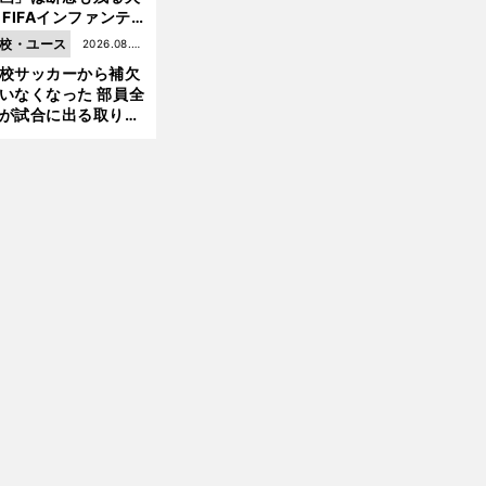
 FIFAインファンテ
ーノ会長体制に何が
校・ユース
2026.08.05
きているのか
校サッカーから補欠
更新
いなくなった 部員全
が試合に出る取り組
が進んでいる
前