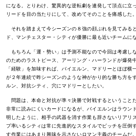
になる。とりわけ、驚異的な逆転劇を連発して頂点に立
リードを目の当たりにして、改めてそのことを痛感した
それを踏まえて今シーズンの８強の顔ぶれを見てみると
ド、マンチェスター・シティが優勝に最も近いチームに
もちろん「運・勢い」は予測不能なので今回は考慮しな
のためのラストピース、アーリング・ハーランドが爆発
「経験」を加味すれば、バイエルン、マドリーとほぼ横
が２年連続で昨シーズンのような神がかり的な勝ち方を
ルン、対抗シティ、穴にマドリーとしたい。
問題は、本命と対抗が準々決勝で対戦するということだ
非常に読みにくいカードになるが、バイエルンはラウンド
明したように、相手の武器を消す作業も辞さないリアリ
プ率いるシティは常に先進的なスタイルでピッチを圧倒
正
、
」
・
す作業にはあまり興味を示さないロマン主義のチームだ