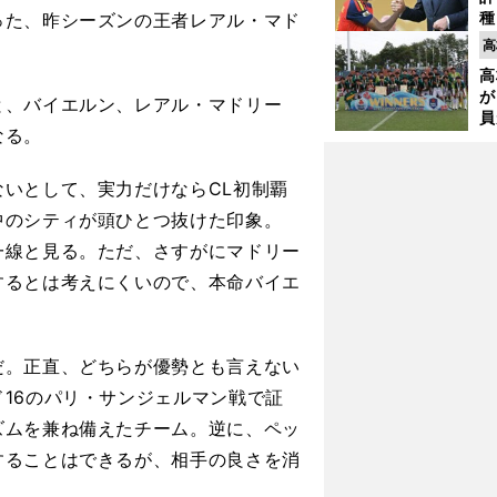
種
った、昨シーズンの王者レアル・マド
ィ
高
。
起
高
が
、バイエルン、レアル・マドリー
員
なる。
み
いとして、実力だけならCL初制覇
中のシティが頭ひとつ抜けた印象。
一線と見る。ただ、さすがにマドリー
するとは考えにくいので、本命バイエ
。正直、どちらが優勢とも言えない
16のパリ・サンジェルマン戦で証
ズムを兼ね備えたチーム。逆に、ペッ
することはできるが、相手の良さを消
。