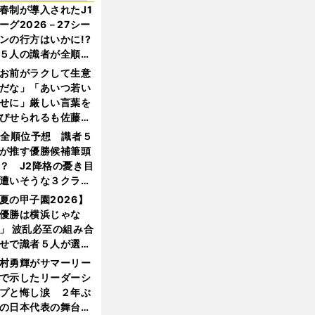
春制が導入されたJ1
ーグ2026－27シー
ンの行方はいかに!?
５人の識者が全順位
大胆予想
お前がラクして生意
だな」「あいつ若い
せに」厳しい言葉を
びせられるも佐藤慎
郎が貫いた誇りとフ
1全順位予想 識者５
ンへの思い
が推す優勝候補筆頭
？ J2降格の憂き目
遭いそうな３クラブ
は？
夏の甲子園2026】
優勝は横浜じゃな
」 波乱必至の組み合
せで識者５人が選ん
優勝校はここだ！
村勇輝がサマーリー
で示したリーダーシ
プと悔し涙 ２年ぶ
の日本代表の舞台を