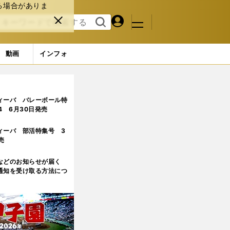
る場合がありま
マイペ
閉じ
検索
メニュ
ー
る
す
ジ
る
動画
インフォ
ンか 決勝までの組み合わせ決定で、識者３人が大予想
ィーバ バレーボール特
.4 6月30日発売
ィーバ 部活特集号 3
売
などのお知らせが届く
通知を受け取る方法につ