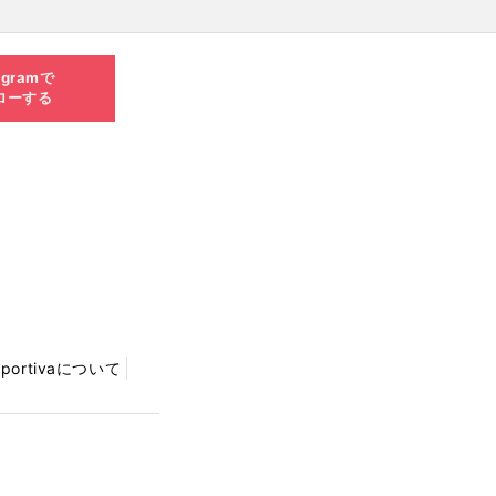
agramで
ローする
Sportivaについて