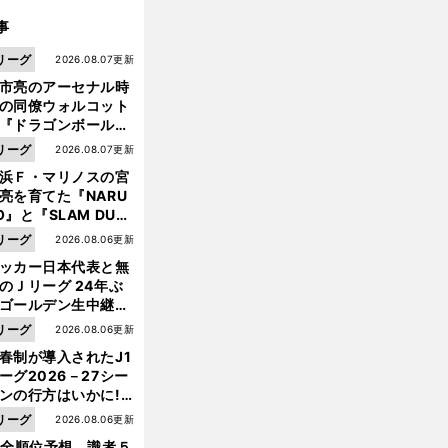
事
リーグ
2026.08.07更新
市亮のアーセナル時
の同僚ウォルコット
『ドラゴンボール』
大好き ポドルスキは
リーグ
2026.08.07更新
向小次郎に憧れてい
浜Ｆ・マリノスの宮
亮を育てた『NARU
O』と『SLAM DUN
』 中京大中京の同
リーグ
2026.08.06更新
生・木原龍一は"ジ
ッカー日本代表と無
ンプ係"だった
のＪリーグ 24年ぶ
ゴールデン生中継の
幕戦でヘタな試合は
リーグ
2026.08.06更新
せられない
春制が導入されたJ1
ーグ2026－27シー
ンの行方はいかに!?
５人の識者が全順位
リーグ
2026.08.06更新
大胆予想
1全順位予想 識者５