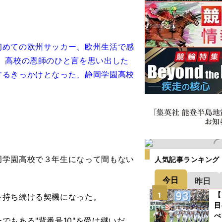
初めての欧州サッカー、欧州生活で感
、高校の恩師のひと言を思い出した
するきっかけとなった、静岡学園高校
学園高校で３年生になって間もない
人気記事ランキング
今日
昨日
【
1
持ち続ける契機になった。
目
べ
もある"背番号10"を受け継いだ。