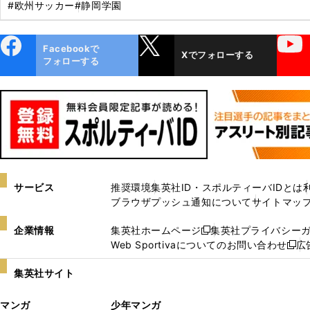
#欧州サッカー
#静岡学園
ebo
X
YouTube
Facebookで
Xでフォローする
ok
フォローする
サービス
推奨環境
集英社ID・スポルティーバIDとは
ブラウザプッシュ通知について
サイトマッ
企業情報
集英社ホームページ
集英社プライバシー
新
Web Sportivaについてのお問い合わせ
広
し
新
い
し
集英社サイト
ウ
い
ィ
ウ
マンガ
少年マンガ
ン
ィ