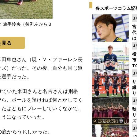
各スポーツコラム記
J
た旗手怜央（後列左から３
宮
代
は
を見る
が
J
日
横
た
田隼也さん（現・Ｖ・ファーレン長
市
T
ーズ）だった。その後、自分も同じ道
K
J
た選手だった。
級
サ
ャ
縁
けていた米田さんと名古さんは別格
り
開
がら、ボールを預ければ何とかしてく
J
見
またはともにプレーしていくなかで、
秋
リ
ようになっていった。
ズ
J
の底からうれしかった。
を
J