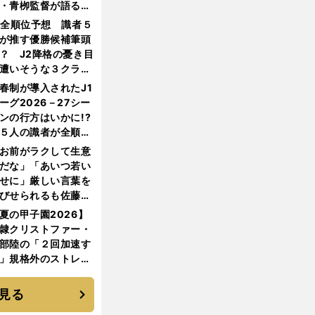
・青栁監督が語る
機動破壊」はこうし
1全順位予想 識者５
生まれた
が推す優勝候補筆頭
？ J2降格の憂き目
遭いそうな３クラブ
は？
春制が導入されたJ1
ーグ2026－27シー
ンの行方はいかに!?
５人の識者が全順位
大胆予想
お前がラクして生意
だな」「あいつ若い
せに」厳しい言葉を
びせられるも佐藤慎
郎が貫いた誇りとフ
夏の甲子園2026】
ンへの思い
隷クリストファー・
部陸の「２回加速す
」規格外のストレー
 それでもプロではな
大学進学を選ぶ理由
見る