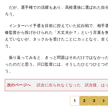
だが、選手権での活躍もあり、高校選抜に選ばれた自分
ろう。
インターハイ予選を目前に控えていた紅白戦で、相手選
修監督から投げかけられた「大丈夫か？」という言葉を
えていないが、タックルを受けたことにカッとなり、全
う。
振り返ってみると、きっと問題はそれだけではなかった
ったのだと思う。川口監督には、そうしたひとつひとつ
う。
次のページへ
試合に出られなくなった 試合後、は
た。「そういう態度を取るような選手をピッチに立たせ
い」 直後には他チームとの練習試合が組まれていたが
次
ることなく、副審を
1
2
3
のページへ