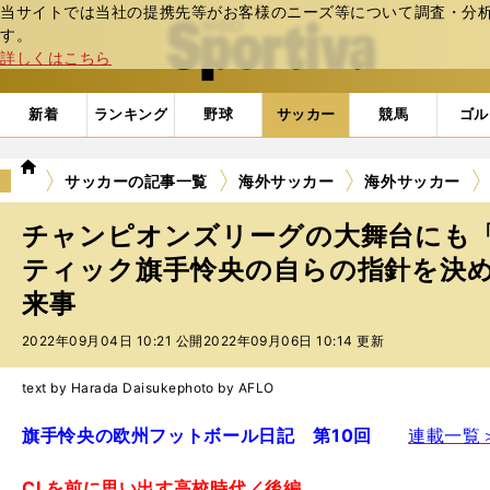
当サイトでは当社の提携先等がお客様のニーズ等について調査・分析し
web Sportiva (webスポルティーバ)
す。
詳しくはこちら
新着
ランキング
野球
サッカー
競馬
ゴル
we
サッカーの記事一覧
海外サッカー
海外サッカー
b
ス
チャンピオンズリーグの大舞台にも
ポ
ル
ティック旗手怜央の自らの指針を決
テ
来事
ィ
ー
2022年09月04日 10:21 公開
2022年09月06日 10:14 更新
バ
text by Harada Daisuke
photo by AFLO
旗手怜央の欧州フットボール日記 第10回
連載一覧
CLを前に思い出す高校時代／後編