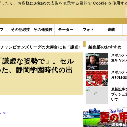
たり、お客様にお勧めの広告を表⽰する⽬的で Cookie を使⽤す
フ
その他球技
その他競技
モーター
フォト
連載
チャンピオンズリーグの大舞台にも「謙虚な姿勢で」。セルティッ
編集部のおすすめ
スポルテ
「謙虚な姿勢で」。セル
集号 Vol
めた、静岡学園時代の出
スポルテ
月16日発
最新記事
プッシュ
いて
＞＞