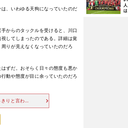
人
は、いわゆる天狗になっていたのだ
は
に
と
手からのタックルを受けると、川口
無視してしまったのである。詳細は覚
く周りが見えなくなっていたのだろ
はずだ。おそらく日々の態度も悪か
の行動や態度が目に余っていたのだろ
っきりと言われ
ることはできな
、僕は試合に出
。