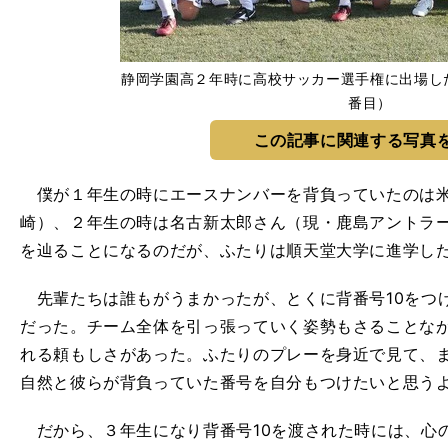
静岡学園高２年時に高校サッカー選手権に出場し
番目）
この記事に関連する写真
僕が１年生の時にエースナンバーを背負っていたのは米
崎）、２年生の時は名古新太郎さん（現・鹿島アントラ
を辿ることになるのだが、ふたりは順天堂大学に進学し
先輩たちは誰もがうまかったが、とくに背番号10をつ
だった。チーム全体を引っ張っていく姿勢もさることな
れる頼もしさがあった。ふたりのプレーを身近で見て、
自然と彼らが背負っていた番号を自分もつけたいと思う
だから、３年生になり背番号10を渡された時には、心