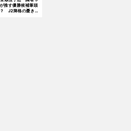
が推す優勝候補筆頭
？ J2降格の憂き目
遭いそうな３クラブ
は？
前