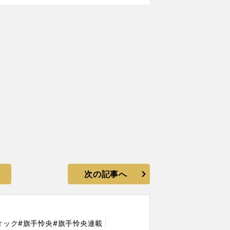
次の記事へ
ィック
#旗手怜央
#旗手怜央連載