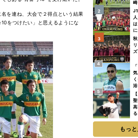
崎
「
J
2
名を連ね、大会で２得点という結果
て
人
10をつけたい」と思えるようにな
は
に
と
秋
3
リ
ズ
4
を
「
気
く
浴
5
太
【
ァ
聖
高
る
ト
く
もっと