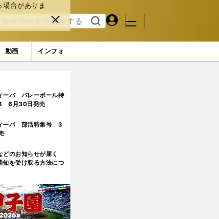
る場合がありま
マイペ
閉じ
検索
メニュ
ー
る
す
ジ
る
動画
インフォ
ク旗手怜央の自らの指針を決めた、静岡学園時代の出来事
ィーバ バレーボール特
.4 6月30日発売
ィーバ 部活特集号 3
売
などのお知らせが届く
通知を受け取る方法につ