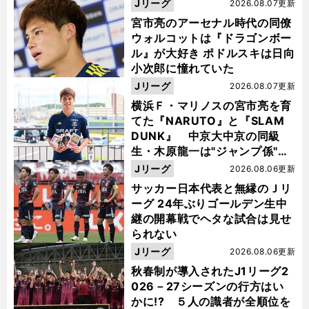
Jリーグ
2026.08.07更新
宮市亮のアーセナル時代の同僚
ウォルコットは『ドラゴンボー
ル』が大好き ポドルスキは日向
小次郎に憧れていた
Jリーグ
2026.08.07更新
横浜Ｆ・マリノスの宮市亮を育
てた『NARUTO』と『SLAM
DUNK』 中京大中京の同級
生・木原龍一は"ジャンプ係"だ
った
Jリーグ
2026.08.06更新
サッカー日本代表と無縁のＪリ
ーグ 24年ぶりゴールデン生中
継の開幕戦でヘタな試合は見せ
られない
Jリーグ
2026.08.06更新
秋春制が導入されたJ1リーグ2
026－27シーズンの行方はい
かに!? ５人の識者が全順位を