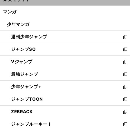
ィ
開
ン
く/
マンガ
ド
閉
ウ
じ
少年マンガ
で
る
開
週刊少年ジャンプ
く
新
し
ジャンプSQ
い
新
ウ
し
Vジャンプ
ィ
い
新
ン
ウ
し
最強ジャンプ
ド
ィ
い
新
ウ
ン
ウ
し
少年ジャンプ+
で
ド
ィ
い
新
開
ウ
ン
ウ
し
ジャンプTOON
く
で
ド
ィ
い
新
開
ウ
ン
ウ
し
ZEBRACK
く
で
ド
ィ
い
新
開
ウ
ン
ウ
し
ジャンプルーキー！
く
で
ド
ィ
い
新