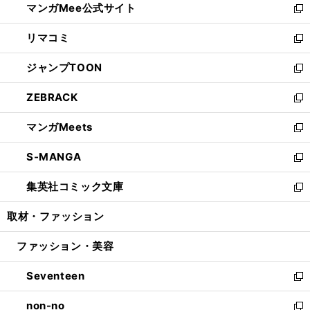
マンガMee公式サイト
く
ド
ィ
い
新
ウ
ン
ウ
し
リマコミ
で
ド
ィ
い
新
開
ウ
ン
ウ
し
ジャンプTOON
く
で
ド
ィ
い
新
開
ウ
ン
ウ
し
ZEBRACK
く
で
ド
ィ
い
新
開
ウ
ン
ウ
し
マンガMeets
く
で
ド
ィ
い
新
開
ウ
ン
ウ
し
S-MANGA
く
で
ド
ィ
い
新
開
ウ
ン
ウ
し
集英社コミック文庫
く
で
ド
ィ
い
新
開
ウ
ン
ウ
し
取材・ファッション
く
で
ド
ィ
い
開
ウ
ン
ウ
ファッション・美容
く
で
ド
ィ
開
ウ
ン
Seventeen
く
で
ド
新
開
ウ
し
non-no
く
で
い
新