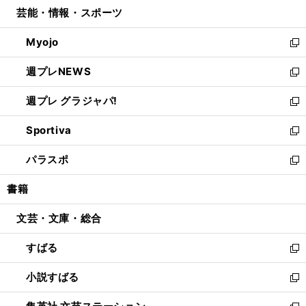
ウ
し
芸能・情報・スポーツ
く
で
ド
ィ
い
開
ウ
ン
ウ
Myojo
く
で
ド
ィ
新
開
ウ
ン
し
週プレNEWS
く
で
ド
い
新
開
ウ
ウ
し
週プレ グラジャパ!
く
で
ィ
い
新
開
ン
ウ
し
Sportiva
く
ド
ィ
い
新
ウ
ン
ウ
し
パラスポ
で
ド
ィ
い
新
開
ウ
ン
ウ
し
書籍
く
で
ド
ィ
い
開
ウ
ン
ウ
文芸・文庫・総合
く
で
ド
ィ
開
ウ
ン
すばる
く
で
ド
新
開
ウ
し
小説すばる
く
で
い
新
開
ウ
し