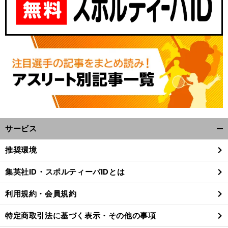
サービス
開
、
。
前
く/
へ
U
推奨環境
閉
じ
集英社ID・スポルティーバIDとは
る
利用規約・会員規約
特定商取引法に基づく表示・その他の事項