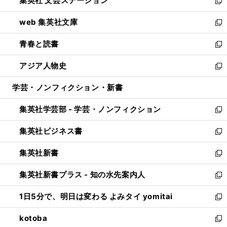
集英社 文芸ステーション
く
ィ
い
新
ン
ウ
し
web 集英社文庫
ド
ィ
い
新
ウ
ン
ウ
し
青春と読書
で
ド
ィ
い
新
開
ウ
ン
ウ
し
アジア人物史
く
で
ド
ィ
い
新
開
ウ
ン
ウ
し
学芸・ノンフィクション・新書
く
で
ド
ィ
い
開
ウ
ン
ウ
集英社学芸部 - 学芸・ノンフィクション
く
で
ド
ィ
新
開
ウ
ン
し
集英社ビジネス書
く
で
ド
い
新
開
ウ
ウ
し
集英社新書
く
で
ィ
い
新
開
ン
ウ
し
集英社新書プラス - 知の水先案内人
く
ド
ィ
い
新
ウ
ン
ウ
し
1日5分で、明日は変わる よみタイ yomitai
で
ド
ィ
い
新
開
ウ
ン
ウ
し
kotoba
く
で
ド
ィ
い
新