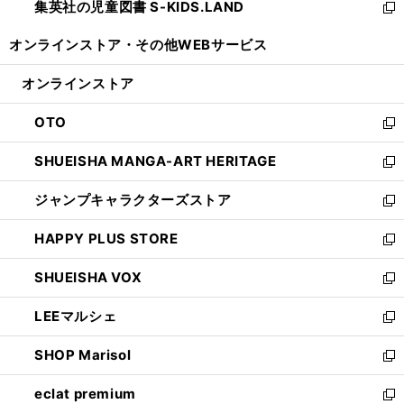
集英社の児童図書 S-KIDS.LAND
く
で
ド
い
新
開
ウ
ウ
し
オンラインストア・
その他WEBサービス
く
で
ィ
い
開
ン
ウ
オンラインストア
く
ド
ィ
ウ
ン
OTO
で
ド
新
開
ウ
し
SHUEISHA MANGA-ART HERITAGE
く
で
い
新
開
ウ
し
ジャンプキャラクターズストア
く
ィ
い
新
ン
ウ
し
HAPPY PLUS STORE
ド
ィ
い
新
ウ
ン
ウ
し
SHUEISHA VOX
で
ド
ィ
い
新
開
ウ
ン
ウ
し
LEEマルシェ
く
で
ド
ィ
い
新
開
ウ
ン
ウ
し
SHOP Marisol
く
で
ド
ィ
い
新
開
ウ
ン
ウ
し
eclat premium
く
で
ド
ィ
い
新