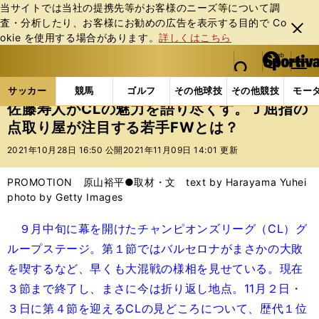
当サイトでは当社の提携先等がお客様のニーズ等について調
査・分析したり、お客様にお勧めの広告を表⽰する⽬的で Co
閉じ
okie を使⽤する場合があります。
詳しくはこちら
る
マイペ
web Sportiva (webスポルティーバ)
検索
メニュ
we
ー
サッカーの記事一覧
海外サッカー
海外サッカー
b
ジ
サッカー
競馬
ゴルフ
その他球技
その他競技
モー
ス
佐藤寿人がCLの魅力を語り尽くす。Ｊ屈指の
ポ
点取り屋が注目する若手FWとは？
ル
テ
2021年10月28日 16:50 公開
2021年11月09日 14:01 更新
ィ
ー
PROMOTION 原山裕平●取材・文 text by Harayama Yuhei
バ
photo by Getty Images
９月中旬に幕を開けたチャンピオンズリーグ（CL）グ
ループステージ。第１節ではバルセロナがまさかの大敗
を喫するなど、早くも大混戦の様相を見せている。現在
３節まで終了し、まさに今は折り返し地点。11月２日・
３日に第４節を迎えるCLの見どころについて、歴代１位