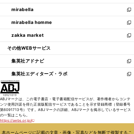
開
ウ
ン
ウ
し
mirabella
く
で
ド
ィ
い
新
開
ウ
ン
ウ
し
mirabella homme
く
で
ド
ィ
い
新
開
ウ
ン
ウ
し
zakka market
く
で
ド
ィ
い
新
開
ウ
ン
ウ
し
その他WEBサービス
く
で
ド
ィ
い
開
ウ
ン
ウ
集英社アドナビ
く
で
ド
ィ
新
開
ウ
ン
し
集英社エディターズ・ラボ
く
で
ド
い
新
開
ウ
ウ
し
く
で
ィ
い
開
ン
ウ
ABJマークは、この電子書店・電子書籍配信サービスが、著作権者からコンテ
く
ド
ィ
ンツ使用許諾を得た正規版配信サービスであることを示す登録商標（登録番号
ウ
ン
第6091713号）です。ABJマークの詳細、ABJマークを掲示しているサービス
で
ド
の一覧はこちら。
開
ウ
https://aebs.or.jp/
新
く
で
し
い
開
本ホームページに記載の文章・画像・写真などを無断で複製するこ