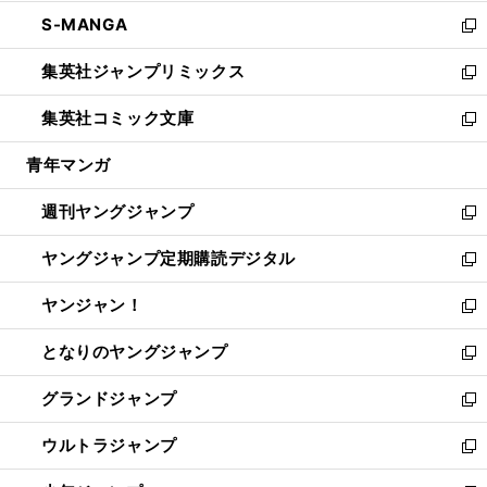
開
ウ
ン
ウ
し
S-MANGA
く
で
ド
ィ
い
新
開
ウ
ン
ウ
し
集英社ジャンプリミックス
く
で
ド
ィ
い
新
開
ウ
ン
ウ
し
集英社コミック文庫
く
で
ド
ィ
い
新
開
ウ
ン
ウ
し
青年マンガ
く
で
ド
ィ
い
開
ウ
ン
ウ
週刊ヤングジャンプ
く
で
ド
ィ
新
開
ウ
ン
し
ヤングジャンプ定期購読デジタル
く
で
ド
い
新
開
ウ
ウ
し
ヤンジャン！
く
で
ィ
い
新
開
ン
ウ
し
となりのヤングジャンプ
く
ド
ィ
い
新
ウ
ン
ウ
し
グランドジャンプ
で
ド
ィ
い
新
開
ウ
ン
ウ
し
ウルトラジャンプ
く
で
ド
ィ
い
新
開
ウ
ン
ウ
し