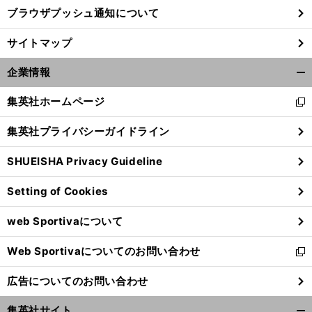
ブラウザプッシュ通知について
サイトマップ
企業情報
開
く/
集英社ホームページ
新
閉
し
じ
集英社プライバシーガイドライン
い
る
ウ
SHUEISHA Privacy Guideline
ィ
ン
Setting of Cookies
ド
ウ
web Sportivaについて
で
開
Web Sportivaについてのお問い合わせ
く
新
し
広告についてのお問い合わせ
い
ウ
集英社サイト