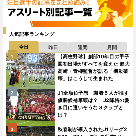
人気記事ランキング
今日
昨日
週間
月間
【高校野球】創部10年目の甲子
1
園初出場がすべてを変えた 健大
高崎・青栁監督が語る「機動破
壊」はこうして生まれた
J1全順位予想 識者５人が推す
2
優勝候補筆頭は？ J2降格の憂
き目に遭いそうな３クラブと
は？
秋春制が導入されたJ1リーグ2
3