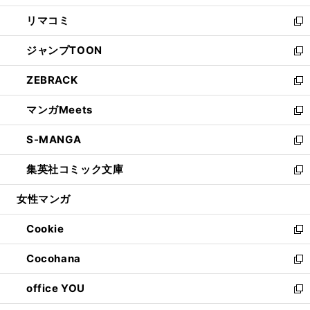
ウ
ン
ウ
し
リマコミ
で
ド
ィ
い
新
開
ウ
ン
ウ
し
ジャンプTOON
く
で
ド
ィ
い
新
開
ウ
ン
ウ
し
ZEBRACK
く
で
ド
ィ
い
新
開
ウ
ン
ウ
し
マンガMeets
く
で
ド
ィ
い
新
開
ウ
ン
ウ
し
S-MANGA
く
で
ド
ィ
い
新
開
ウ
ン
ウ
し
集英社コミック文庫
く
で
ド
ィ
い
新
開
ウ
ン
ウ
し
女性マンガ
く
で
ド
ィ
い
開
ウ
ン
ウ
Cookie
く
で
ド
ィ
新
開
ウ
ン
し
Cocohana
く
で
ド
い
新
開
ウ
ウ
し
office YOU
く
で
ィ
い
新
開
ン
ウ
し