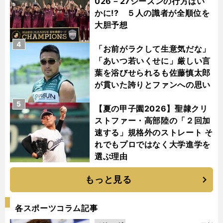
026－27シーズンの行方はい
かに!? ５人の識者が全順位を
大胆予想
4
「お前がラクして生意気だな」
「あいつ若いくせに」厳しい言
葉を浴びせられるも佐藤慎太郎
が貫いた誇りとファンへの思い
5
【夏の甲子園2026】聖隷クリ
ストファー・高部陸の「２回加
速する」規格外のストレート そ
れでもプロではなく大学進学を
選ぶ理由
もっと見る
各スポーツコラム記事