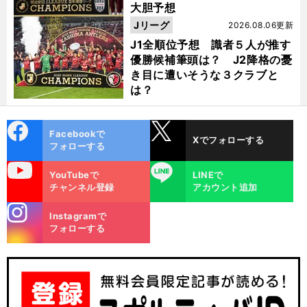
大胆予想
Jリーグ
2026.08.06更新
J1全順位予想 識者５人が推す
優勝候補筆頭は？ J2降格の憂
き目に遭いそうな３クラブと
は？
cebo
X
Facebookで
Xでフォローする
ok
フォローする
uTube
LINE
YouTubeで
LINEで
チャンネル登録
アカウント追加
stagra
Instagramで
m
フォローする