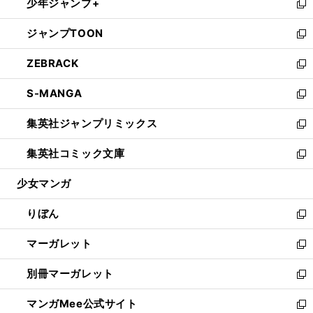
少年ジャンプ+
く
で
ド
ィ
い
新
開
ウ
ン
ウ
し
ジャンプTOON
く
で
ド
ィ
い
新
開
ウ
ン
ウ
し
ZEBRACK
く
で
ド
ィ
い
新
開
ウ
ン
ウ
し
S-MANGA
く
で
ド
ィ
い
新
開
ウ
ン
ウ
し
集英社ジャンプリミックス
く
で
ド
ィ
い
新
開
ウ
ン
ウ
し
集英社コミック文庫
く
で
ド
ィ
い
新
開
ウ
ン
ウ
し
少女マンガ
く
で
ド
ィ
い
開
ウ
ン
ウ
りぼん
く
で
ド
ィ
新
開
ウ
ン
し
マーガレット
く
で
ド
い
新
開
ウ
ウ
し
別冊マーガレット
く
で
ィ
い
新
開
ン
ウ
し
マンガMee公式サイト
く
ド
ィ
い
新