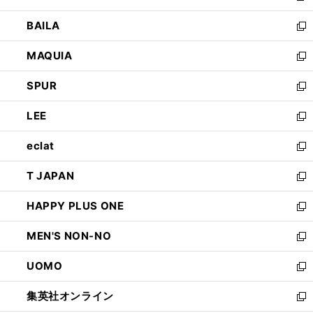
開
ウ
し
BAILA
く
ィ
い
新
ン
ウ
し
MAQUIA
ド
ィ
い
新
ウ
ン
ウ
し
SPUR
で
ド
ィ
い
新
開
ウ
ン
ウ
し
LEE
く
で
ド
ィ
い
新
開
ウ
ン
ウ
し
eclat
く
で
ド
ィ
い
新
開
ウ
ン
ウ
し
T JAPAN
く
で
ド
ィ
い
新
開
ウ
ン
ウ
し
HAPPY PLUS ONE
く
で
ド
ィ
い
新
開
ウ
ン
ウ
し
MEN'S NON-NO
く
で
ド
ィ
い
新
開
ウ
ン
ウ
し
UOMO
く
で
ド
ィ
い
新
開
ウ
ン
ウ
し
集英社オンライン
く
で
ド
ィ
い
新
開
ウ
ン