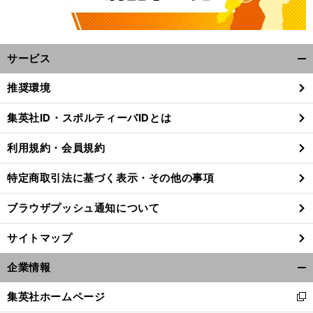
サービス
開
く/
推奨環境
閉
じ
集英社ID・スポルティーバIDとは
る
利用規約・会員規約
特定商取引法に基づく表示・その他の事項
ブラウザプッシュ通知について
サイトマップ
企業情報
開
く/
集英社ホームページ
新
閉