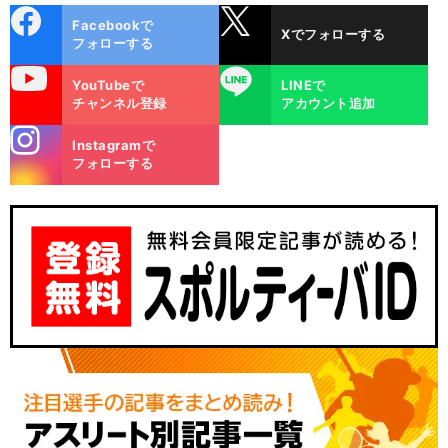
cebo
X
Facebookで
Xでフォローする
ok
フォローする
uTube
LINE
YouTubeで
LINEで
チャンネル登録
アカウント追加
stagra
Instagramで
m
フォローする
。
イ
」
前
へ
4
8