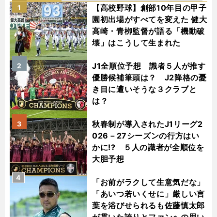
【高校野球】創部10年目の甲子
1
園初出場がすべてを変えた 健大
高崎・青栁監督が語る「機動破
壊」はこうして生まれた
J1全順位予想 識者５人が推す
2
優勝候補筆頭は？ J2降格の憂
き目に遭いそうな３クラブと
は？
秋春制が導入されたJ1リーグ2
3
026－27シーズンの行方はい
かに!? ５人の識者が全順位を
大胆予想
4
「お前がラクして生意気だな」
「あいつ若いくせに」厳しい言
葉を浴びせられるも佐藤慎太郎