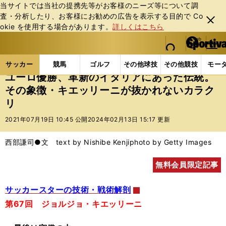
当サイトでは当社の提携先等がお客様のニーズ等について調
査・分析したり、お客様にお勧めの広告を表⽰する⽬的で Co
閉じ
okie を使⽤する場合があります。
詳しくはこちら
る
マイペ
web Sportiva (webスポルティーバ)
検索
メニュ
we
ー
サッカーの記事一覧
海外サッカー
海外サッカー
b
ジ
サッカー
競馬
ゴルフ
その他球技
その他競技
モー
ス
ユーロ優勝、革新のイタリアにあった伝統。
ポ
その象徴・キエッリーニが抜かれないカラク
ル
リ
テ
ィ
2021年07月19日 10:45 公開
2024年02月13日 15:17 更新
ー
バ
西部謙司●文 text by Nishibe Kenji
photo by Getty Images
無料会員限定記事
サッカースターの技術・戦術解剖
第67回 ジョルジョ・キエッリーニ