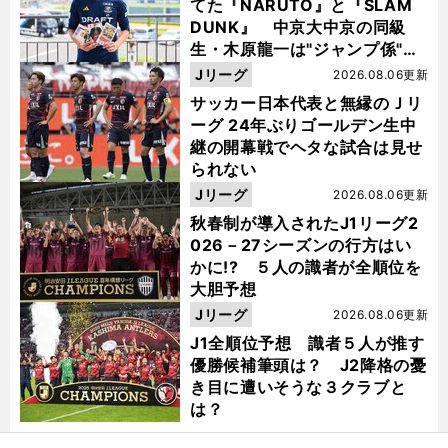
てた『NARUTO』と『SLAM
DUNK』 中京大中京の同級
生・木原龍一は"ジャンプ係"だ
った
Jリーグ
2026.08.06更新
サッカー日本代表と無縁のＪリ
ーグ 24年ぶりゴールデン生中
継の開幕戦でヘタな試合は見せ
られない
Jリーグ
2026.08.06更新
秋春制が導入されたJ1リーグ2
026－27シーズンの行方はい
かに!? ５人の識者が全順位を
大胆予想
Jリーグ
2026.08.06更新
J1全順位予想 識者５人が推す
優勝候補筆頭は？ J2降格の憂
き目に遭いそうな３クラブと
は？