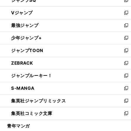
ジャンプSQ
い
新
ウ
し
Vジャンプ
ィ
い
新
ン
ウ
し
最強ジャンプ
ド
ィ
い
新
ウ
ン
ウ
し
少年ジャンプ+
で
ド
ィ
い
新
開
ウ
ン
ウ
し
ジャンプTOON
く
で
ド
ィ
い
新
開
ウ
ン
ウ
し
ZEBRACK
く
で
ド
ィ
い
新
開
ウ
ン
ウ
し
ジャンプルーキー！
く
で
ド
ィ
い
新
開
ウ
ン
ウ
し
S-MANGA
く
で
ド
ィ
い
新
開
ウ
ン
ウ
し
集英社ジャンプリミックス
く
で
ド
ィ
い
新
開
ウ
ン
ウ
し
集英社コミック文庫
く
で
ド
ィ
い
新
開
ウ
ン
ウ
し
青年マンガ
く
で
ド
ィ
い