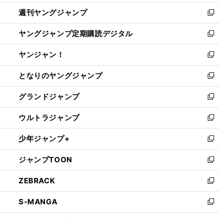
開
ウ
ン
ウ
週刊ヤングジャンプ
く
で
ド
ィ
新
開
ウ
ン
し
ヤングジャンプ定期購読デジタル
く
で
ド
い
新
開
ウ
ウ
し
ヤンジャン！
く
で
ィ
い
新
開
ン
ウ
し
となりのヤングジャンプ
く
ド
ィ
い
新
ウ
ン
ウ
し
グランドジャンプ
で
ド
ィ
い
新
開
ウ
ン
ウ
し
ウルトラジャンプ
く
で
ド
ィ
い
新
開
ウ
ン
ウ
し
少年ジャンプ+
く
で
ド
ィ
い
新
開
ウ
ン
ウ
し
ジャンプTOON
く
で
ド
ィ
い
新
開
ウ
ン
ウ
し
ZEBRACK
く
で
ド
ィ
い
新
開
ウ
ン
ウ
し
S-MANGA
く
で
ド
ィ
い
新
開
ウ
ン
ウ
し