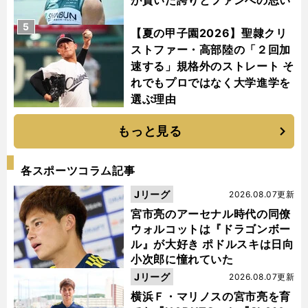
が貫いた誇りとファンへの思い
5
【夏の甲子園2026】聖隷クリ
ストファー・高部陸の「２回加
速する」規格外のストレート そ
れでもプロではなく大学進学を
選ぶ理由
もっと見る
各スポーツコラム記事
Jリーグ
2026.08.07更新
宮市亮のアーセナル時代の同僚
ウォルコットは『ドラゴンボー
ル』が大好き ポドルスキは日向
小次郎に憧れていた
Jリーグ
2026.08.07更新
横浜Ｆ・マリノスの宮市亮を育