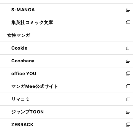
開
ウ
ン
ウ
し
S-MANGA
く
で
ド
ィ
い
新
開
ウ
ン
ウ
し
集英社コミック文庫
く
で
ド
ィ
い
新
開
ウ
ン
ウ
し
女性マンガ
く
で
ド
ィ
い
開
ウ
ン
ウ
Cookie
く
で
ド
ィ
新
開
ウ
ン
し
Cocohana
く
で
ド
い
新
開
ウ
ウ
し
office YOU
く
で
ィ
い
新
開
ン
ウ
し
マンガMee公式サイト
く
ド
ィ
い
新
ウ
ン
ウ
し
リマコミ
で
ド
ィ
い
新
開
ウ
ン
ウ
し
ジャンプTOON
く
で
ド
ィ
い
新
開
ウ
ン
ウ
し
ZEBRACK
く
で
ド
ィ
い
新
開
ウ
ン
ウ
し