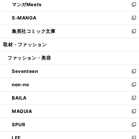
マンガMeets
く
で
ド
ィ
い
新
開
ウ
ン
ウ
し
S-MANGA
く
で
ド
ィ
い
新
開
ウ
ン
ウ
し
集英社コミック文庫
く
で
ド
ィ
い
新
開
ウ
ン
ウ
し
取材・ファッション
く
で
ド
ィ
い
開
ウ
ン
ウ
ファッション・美容
く
で
ド
ィ
開
ウ
ン
Seventeen
く
で
ド
新
開
ウ
し
non-no
く
で
い
新
開
ウ
し
BAILA
く
ィ
い
新
ン
ウ
し
MAQUIA
ド
ィ
い
新
ウ
ン
ウ
し
SPUR
で
ド
ィ
い
新
開
ウ
ン
ウ
し
LEE
く
で
ド
ィ
い