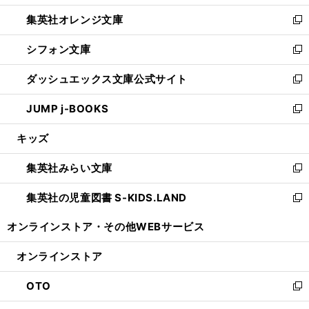
開
ウ
ン
し
集英社オレンジ文庫
く
で
ド
い
新
開
ウ
ウ
し
シフォン文庫
く
で
ィ
い
新
開
ン
ウ
し
ダッシュエックス文庫公式サイト
く
ド
ィ
い
新
ウ
ン
ウ
し
JUMP j-BOOKS
で
ド
ィ
い
新
開
ウ
ン
ウ
し
キッズ
く
で
ド
ィ
い
開
ウ
ン
ウ
集英社みらい文庫
く
で
ド
ィ
新
開
ウ
ン
し
集英社の児童図書 S-KIDS.LAND
く
で
ド
い
新
開
ウ
ウ
し
オンラインストア・
その他WEBサービス
く
で
ィ
い
開
ン
ウ
オンラインストア
く
ド
ィ
ウ
ン
OTO
で
ド
新
開
ウ
し