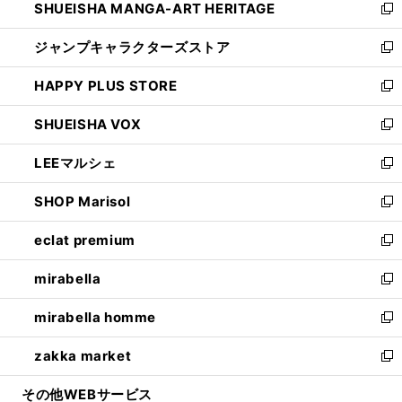
SHUEISHA MANGA-ART HERITAGE
く
で
い
新
開
ウ
し
ジャンプキャラクターズストア
く
ィ
い
新
ン
ウ
し
HAPPY PLUS STORE
ド
ィ
い
新
ウ
ン
ウ
し
SHUEISHA VOX
で
ド
ィ
い
新
開
ウ
ン
ウ
し
LEEマルシェ
く
で
ド
ィ
い
新
開
ウ
ン
ウ
し
SHOP Marisol
く
で
ド
ィ
い
新
開
ウ
ン
ウ
し
eclat premium
く
で
ド
ィ
い
新
開
ウ
ン
ウ
し
mirabella
く
で
ド
ィ
い
新
開
ウ
ン
ウ
し
mirabella homme
く
で
ド
ィ
い
新
開
ウ
ン
ウ
し
zakka market
く
で
ド
ィ
い
新
開
ウ
ン
ウ
し
その他WEBサービス
く
で
ド
ィ
い