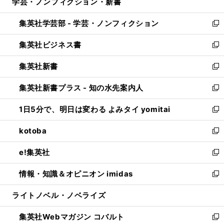
学芸・ノンフィクション・新書
く
で
ド
ィ
い
開
ウ
ン
ウ
集英社学芸部 - 学芸・ノンフィクション
く
で
ド
ィ
新
開
ウ
ン
し
集英社ビジネス書
く
で
ド
い
新
開
ウ
ウ
し
集英社新書
く
で
ィ
い
新
開
ン
ウ
し
集英社新書プラス - 知の水先案内人
く
ド
ィ
い
新
ウ
ン
ウ
し
1日5分で、明日は変わる よみタイ yomitai
で
ド
ィ
い
新
開
ウ
ン
ウ
し
kotoba
く
で
ド
ィ
い
新
開
ウ
ン
ウ
し
e!集英社
く
で
ド
ィ
い
新
開
ウ
ン
ウ
し
情報・知識＆オピニオン imidas
く
で
ド
ィ
い
新
開
ウ
ン
ウ
し
ライトノベル・ノベライズ
く
で
ド
ィ
い
開
ウ
ン
ウ
集英社Webマガジン コバルト
く
で
ド
ィ
新