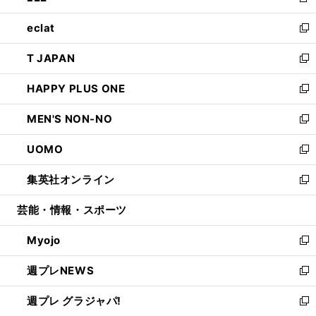
新
開
ウ
ン
ウ
し
eclat
く
で
ド
ィ
い
新
開
ウ
ン
ウ
し
T JAPAN
く
で
ド
ィ
い
新
開
ウ
ン
ウ
し
HAPPY PLUS ONE
く
で
ド
ィ
い
新
開
ウ
ン
ウ
し
MEN'S NON-NO
く
で
ド
ィ
い
新
開
ウ
ン
ウ
し
UOMO
く
で
ド
ィ
い
新
開
ウ
ン
ウ
し
集英社オンライン
く
で
ド
ィ
い
新
開
ウ
ン
ウ
し
芸能・情報・スポーツ
く
で
ド
ィ
い
開
ウ
ン
ウ
Myojo
く
で
ド
ィ
新
開
ウ
ン
し
週プレNEWS
く
で
ド
い
新
開
ウ
ウ
し
週プレ グラジャパ!
く
で
ィ
い
新
開