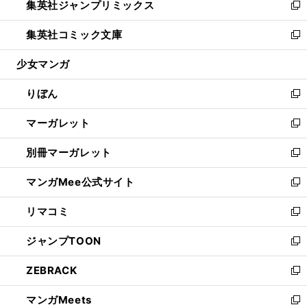
集英社ジャンプリミックス
く
で
ド
ィ
い
新
開
ウ
ン
ウ
し
集英社コミック文庫
く
で
ド
ィ
い
新
開
ウ
ン
ウ
し
少女マンガ
く
で
ド
ィ
い
開
ウ
ン
ウ
りぼん
く
で
ド
ィ
新
開
ウ
ン
し
マーガレット
く
で
ド
い
新
開
ウ
ウ
し
別冊マーガレット
く
で
ィ
い
新
開
ン
ウ
し
マンガMee公式サイト
く
ド
ィ
い
新
ウ
ン
ウ
し
リマコミ
で
ド
ィ
い
新
開
ウ
ン
ウ
し
ジャンプTOON
く
で
ド
ィ
い
新
開
ウ
ン
ウ
し
ZEBRACK
く
で
ド
ィ
い
新
開
ウ
ン
ウ
し
マンガMeets
く
で
ド
ィ
い
新