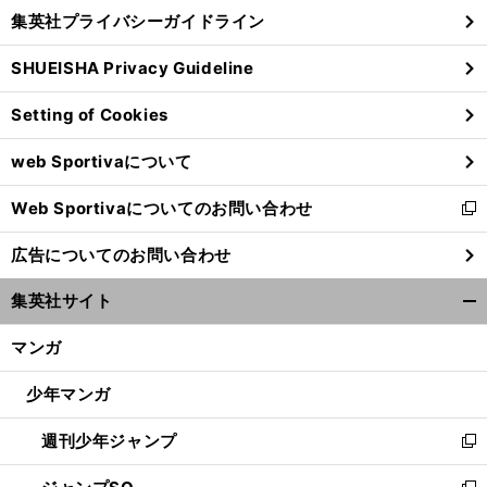
し
じ
集英社プライバシーガイドライン
い
る
ウ
SHUEISHA Privacy Guideline
ィ
ン
Setting of Cookies
ド
ウ
web Sportivaについて
で
開
Web Sportivaについてのお問い合わせ
く
新
し
広告についてのお問い合わせ
い
ウ
集英社サイト
ィ
開
ン
く/
マンガ
ド
閉
ウ
じ
少年マンガ
で
る
開
週刊少年ジャンプ
く
新
し