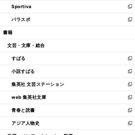
ン
ウ
し
Sportiva
く
ド
ィ
い
新
ウ
ン
ウ
し
パラスポ
で
ド
ィ
い
新
開
ウ
ン
ウ
し
書籍
く
で
ド
ィ
い
開
ウ
ン
ウ
文芸・文庫・総合
く
で
ド
ィ
開
ウ
ン
すばる
く
で
ド
新
開
ウ
し
小説すばる
く
で
い
新
開
ウ
し
集英社 文芸ステーション
く
ィ
い
新
ン
ウ
し
web 集英社文庫
ド
ィ
い
新
ウ
ン
ウ
し
青春と読書
で
ド
ィ
い
新
開
ウ
ン
ウ
し
アジア人物史
く
で
ド
ィ
い
新
開
ウ
ン
ウ
し