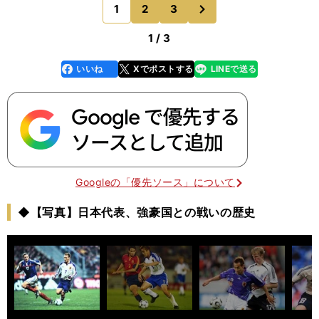
い。 カテナチオのイメージは1960年代から。チ
次
1
2
3
のページへ
ャンピオンズ
1 / 3
いいね
Xでポストする
LINEで送る
line
faceboo
x
k
Googleの「優先ソース」について
◆【写真】日本代表、強豪国との戦いの歴史