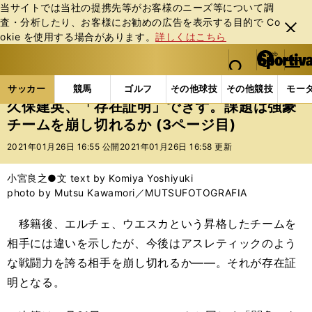
当サイトでは当社の提携先等がお客様のニーズ等について調
査・分析したり、お客様にお勧めの広告を表⽰する⽬的で Co
閉じ
okie を使⽤する場合があります。
詳しくはこちら
る
マイペ
web Sportiva (webスポルティーバ)
検索
メニュ
we
ー
サッカーの記事一覧
海外サッカー
海外サッカー
b
ジ
サッカー
競馬
ゴルフ
その他球技
その他競技
モー
ス
久保建英、「存在証明」できず。課題は強豪
ポ
チームを崩し切れるか (3ページ目)
ル
テ
2021年01月26日 16:55 公開
2021年01月26日 16:58 更新
ィ
ー
小宮良之●文 text by Komiya Yoshiyuki
バ
photo by Mutsu Kawamori／MUTSUFOTOGRAFIA
移籍後、エルチェ、ウエスカという昇格したチームを
相手には違いを示したが、今後はアスレティックのよう
な戦闘力を誇る相手を崩し切れるか――。それが存在証
明となる。