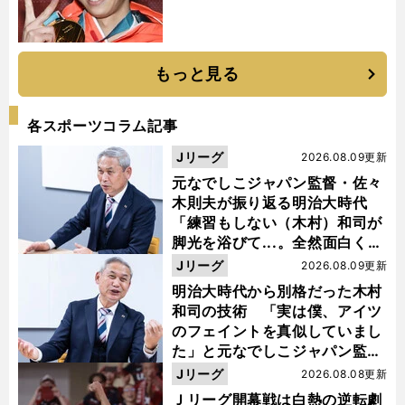
もっと見る
各スポーツコラム記事
Jリーグ
2026.08.09更新
元なでしこジャパン監督・佐々
木則夫が振り返る明治大時代
「練習もしない（木村）和司が
脚光を浴びて...。全然面白くな
い４年間でした」
Jリーグ
2026.08.09更新
明治大時代から別格だった木村
和司の技術 「実は僕、アイツ
のフェイントを真似していまし
た」と元なでしこジャパン監
督・佐々木則夫
Jリーグ
2026.08.08更新
Ｊリーグ開幕戦は白熱の逆転劇