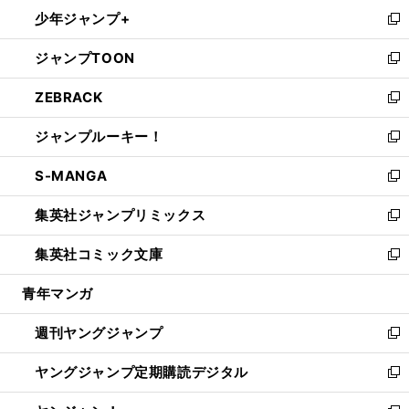
ン
ウ
し
少年ジャンプ+
で
ド
ィ
い
新
開
ウ
ン
ウ
し
ジャンプTOON
く
で
ド
ィ
い
新
開
ウ
ン
ウ
し
ZEBRACK
く
で
ド
ィ
い
新
開
ウ
ン
ウ
し
ジャンプルーキー！
く
で
ド
ィ
い
新
開
ウ
ン
ウ
し
S-MANGA
く
で
ド
ィ
い
新
開
ウ
ン
ウ
し
集英社ジャンプリミックス
く
で
ド
ィ
い
新
開
ウ
ン
ウ
し
集英社コミック文庫
く
で
ド
ィ
い
新
開
ウ
ン
ウ
し
青年マンガ
く
で
ド
ィ
い
開
ウ
ン
ウ
週刊ヤングジャンプ
く
で
ド
ィ
新
開
ウ
ン
し
ヤングジャンプ定期購読デジタル
く
で
ド
い
新
開
ウ
ウ
し