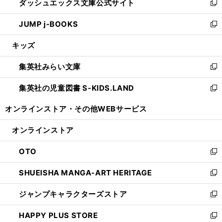
ダッシュエックス文庫公式サイト
く
ド
ィ
い
新
ウ
ン
ウ
し
JUMP j-BOOKS
で
ド
ィ
い
新
開
ウ
ン
ウ
し
キッズ
く
で
ド
ィ
い
開
ウ
ン
ウ
集英社みらい文庫
く
で
ド
ィ
新
開
ウ
ン
し
集英社の児童図書 S-KIDS.LAND
く
で
ド
い
新
開
ウ
ウ
し
オンラインストア・
その他WEBサービス
く
で
ィ
い
開
ン
ウ
オンラインストア
く
ド
ィ
ウ
ン
OTO
で
ド
新
開
ウ
し
SHUEISHA MANGA-ART HERITAGE
く
で
い
新
開
ウ
し
ジャンプキャラクターズストア
く
ィ
い
新
ン
ウ
し
HAPPY PLUS STORE
ド
ィ
い
新