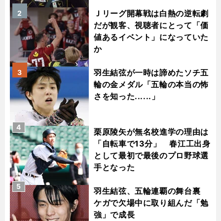
Ｊリーグ開幕戦は白熱の逆転劇
2
だが観客、視聴者にとって「価
値あるイベント」になっていた
か
羽生結弦が一時は諦めたソチ五
3
輪の金メダル「五輪の本当の怖
さを知った......」
4
栗原陵矢が無名校進学の理由は
「自転車で13分」 春江工出身
として最初で最後のプロ野球選
手となった
5
羽生結弦、五輪連覇の舞台裏
ケガで欠場中に取り組んだ「勉
強」で成長