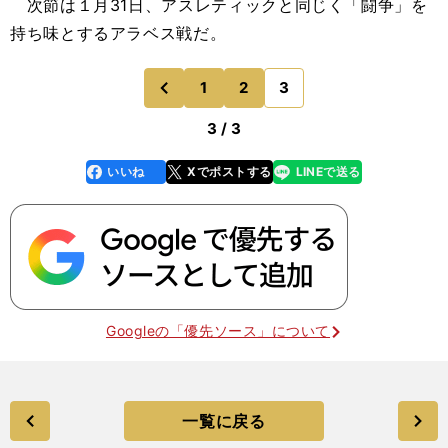
次節は１月31日、アスレティックと同じく「闘争」を
持ち味とするアラベス戦だ。
1
2
3
のページへ
前
3 / 3
いいね
Xでポストする
LINEで送る
line
faceboo
x
k
Googleの「優先ソース」について
一覧に戻る