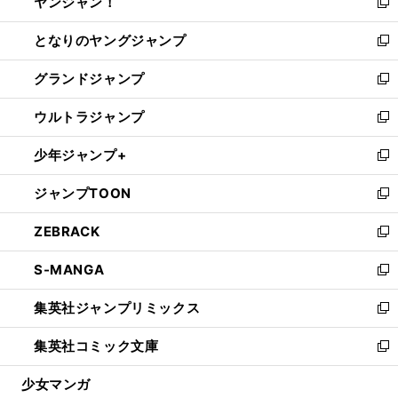
ヤンジャン！
く
で
ィ
い
新
開
ン
ウ
し
となりのヤングジャンプ
く
ド
ィ
い
新
ウ
ン
ウ
し
グランドジャンプ
で
ド
ィ
い
新
開
ウ
ン
ウ
し
ウルトラジャンプ
く
で
ド
ィ
い
新
開
ウ
ン
ウ
し
少年ジャンプ+
く
で
ド
ィ
い
新
開
ウ
ン
ウ
し
ジャンプTOON
く
で
ド
ィ
い
新
開
ウ
ン
ウ
し
ZEBRACK
く
で
ド
ィ
い
新
開
ウ
ン
ウ
し
S-MANGA
く
で
ド
ィ
い
新
開
ウ
ン
ウ
し
集英社ジャンプリミックス
く
で
ド
ィ
い
新
開
ウ
ン
ウ
し
集英社コミック文庫
く
で
ド
ィ
い
新
開
ウ
ン
ウ
し
少女マンガ
く
で
ド
ィ
い