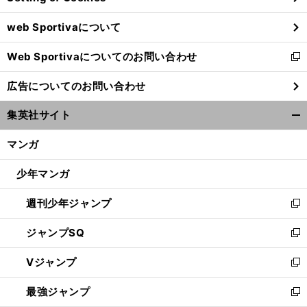
ウ
web Sportivaについて
で
開
Web Sportivaについてのお問い合わせ
く
新
し
広告についてのお問い合わせ
い
ウ
集英社サイト
ィ
開
ン
く/
マンガ
ド
閉
ウ
じ
少年マンガ
で
る
開
週刊少年ジャンプ
く
新
し
ジャンプSQ
い
新
中
。
ウ
し
田英寿の脚を削りベッカムを一発退場に
シメオネのすごすぎる武勇伝
Vジャンプ
ィ
い
新
ン
ウ
し
最強ジャンプ
ド
ィ
い
新
ウ