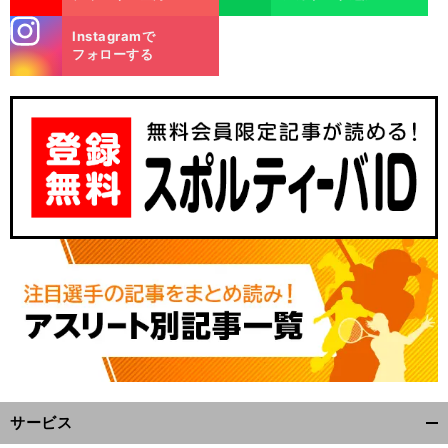
stagra
Instagramで
m
フォローする
サービス
開