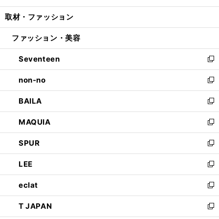
開
ウ
ン
ウ
し
取材・ファッション
く
で
ド
ィ
い
開
ウ
ン
ウ
ファッション・美容
く
で
ド
ィ
開
ウ
ン
Seventeen
く
で
ド
新
開
ウ
し
non-no
く
で
い
新
開
ウ
し
BAILA
く
ィ
い
新
ン
ウ
し
MAQUIA
ド
ィ
い
新
ウ
ン
ウ
し
SPUR
で
ド
ィ
い
新
開
ウ
ン
ウ
し
LEE
く
で
ド
ィ
い
新
開
ウ
ン
ウ
し
eclat
く
で
ド
ィ
い
新
開
ウ
ン
ウ
し
T JAPAN
く
で
ド
ィ
い
新
開
ウ
ン
ウ
し