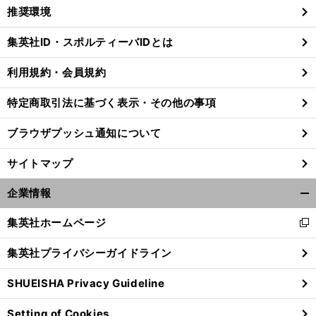
く/
推奨環境
閉
じ
集英社ID・スポルティーバIDとは
る
利用規約・会員規約
特定商取引法に基づく表示・その他の事項
ブラウザプッシュ通知について
サイトマップ
企業情報
開
く/
集英社ホームページ
新
閉
し
じ
集英社プライバシーガイドライン
い
る
ウ
SHUEISHA Privacy Guideline
ィ
ン
Setting of Cookies
ド