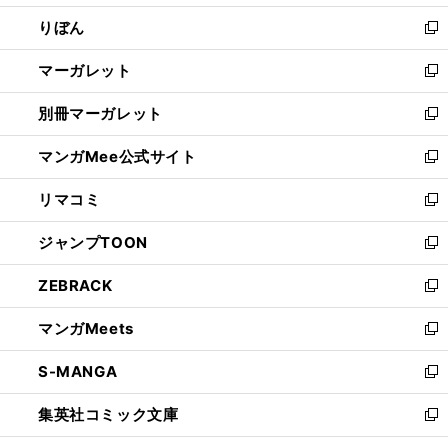
開
ウ
ン
ウ
りぼん
く
で
ド
ィ
新
開
ウ
ン
し
マーガレット
く
で
ド
い
新
開
ウ
ウ
し
別冊マーガレット
く
で
ィ
い
新
開
ン
ウ
し
マンガMee公式サイト
く
ド
ィ
い
新
ウ
ン
ウ
し
リマコミ
で
ド
ィ
い
新
開
ウ
ン
ウ
し
ジャンプTOON
く
で
ド
ィ
い
新
開
ウ
ン
ウ
し
ZEBRACK
く
で
ド
ィ
い
新
開
ウ
ン
ウ
し
マンガMeets
く
で
ド
ィ
い
新
開
ウ
ン
ウ
し
S-MANGA
く
で
ド
ィ
い
新
開
ウ
ン
ウ
し
集英社コミック文庫
く
で
ド
ィ
い
新
開
ウ
ン
ウ
し