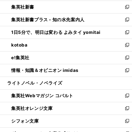
開
ウ
ウ
し
集英社新書
く
で
ィ
い
新
開
ン
ウ
し
集英社新書プラス - 知の水先案内人
く
ド
ィ
い
新
ウ
ン
ウ
し
1日5分で、明日は変わる よみタイ yomitai
で
ド
ィ
い
新
開
ウ
ン
ウ
し
kotoba
く
で
ド
ィ
い
新
開
ウ
ン
ウ
し
e!集英社
く
で
ド
ィ
い
新
開
ウ
ン
ウ
し
情報・知識＆オピニオン imidas
く
で
ド
ィ
い
新
開
ウ
ン
ウ
し
ライトノベル・ノベライズ
く
で
ド
ィ
い
開
ウ
ン
ウ
集英社Webマガジン コバルト
く
で
ド
ィ
新
開
ウ
ン
し
集英社オレンジ文庫
く
で
ド
い
新
開
ウ
ウ
し
シフォン文庫
く
で
ィ
い
新
開
ン
ウ
し