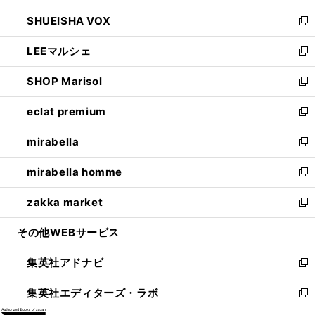
ウ
ン
ウ
し
SHUEISHA VOX
で
ド
ィ
い
新
開
ウ
ン
ウ
し
LEEマルシェ
く
で
ド
ィ
い
新
開
ウ
ン
ウ
し
SHOP Marisol
く
で
ド
ィ
い
新
開
ウ
ン
ウ
し
eclat premium
く
で
ド
ィ
い
新
開
ウ
ン
ウ
し
mirabella
く
で
ド
ィ
い
新
開
ウ
ン
ウ
し
mirabella homme
く
で
ド
ィ
い
新
開
ウ
ン
ウ
し
zakka market
く
で
ド
ィ
い
新
開
ウ
ン
ウ
し
その他WEBサービス
く
で
ド
ィ
い
開
ウ
ン
ウ
集英社アドナビ
く
で
ド
ィ
新
開
ウ
ン
し
集英社エディターズ・ラボ
く
で
ド
い
新
開
ウ
ウ
し