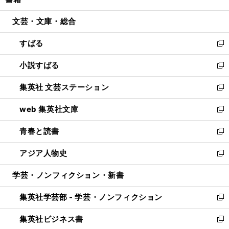
ィ
い
開
ウ
ン
ウ
文芸・文庫・総合
く
で
ド
ィ
開
ウ
ン
すばる
く
で
ド
新
開
ウ
し
小説すばる
く
で
い
新
開
ウ
し
集英社 文芸ステーション
く
ィ
い
新
ン
ウ
し
web 集英社文庫
ド
ィ
い
新
ウ
ン
ウ
し
青春と読書
で
ド
ィ
い
新
開
ウ
ン
ウ
し
アジア人物史
く
で
ド
ィ
い
新
開
ウ
ン
ウ
し
学芸・ノンフィクション・新書
く
で
ド
ィ
い
開
ウ
ン
ウ
集英社学芸部 - 学芸・ノンフィクション
く
で
ド
ィ
新
開
ウ
ン
し
集英社ビジネス書
く
で
ド
い
新