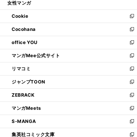
女性マンガ
く
で
ド
ィ
い
開
ウ
ン
ウ
Cookie
く
で
ド
ィ
新
開
ウ
ン
し
Cocohana
く
で
ド
い
新
開
ウ
ウ
し
office YOU
く
で
ィ
い
新
開
ン
ウ
し
マンガMee公式サイト
く
ド
ィ
い
新
ウ
ン
ウ
し
リマコミ
で
ド
ィ
い
新
開
ウ
ン
ウ
し
ジャンプTOON
く
で
ド
ィ
い
新
開
ウ
ン
ウ
し
ZEBRACK
く
で
ド
ィ
い
新
開
ウ
ン
ウ
し
マンガMeets
く
で
ド
ィ
い
新
開
ウ
ン
ウ
し
S-MANGA
く
で
ド
ィ
い
新
開
ウ
ン
ウ
し
集英社コミック文庫
く
で
ド
ィ
い
新