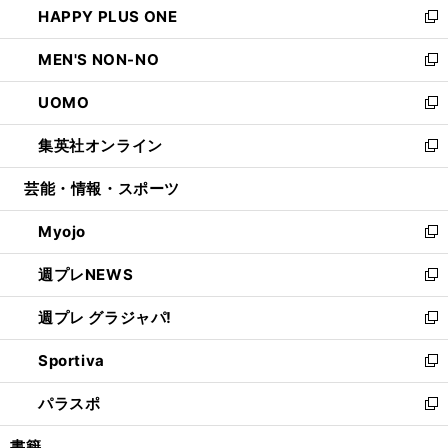
HAPPY PLUS ONE
く
で
ド
ィ
い
新
開
ウ
ン
ウ
し
MEN'S NON-NO
く
で
ド
ィ
い
新
開
ウ
ン
ウ
し
UOMO
く
で
ド
ィ
い
新
開
ウ
ン
ウ
し
集英社オンライン
く
で
ド
ィ
い
新
開
ウ
ン
ウ
し
芸能・情報・スポーツ
く
で
ド
ィ
い
開
ウ
ン
ウ
Myojo
く
で
ド
ィ
新
開
ウ
ン
し
週プレNEWS
く
で
ド
い
新
開
ウ
ウ
し
週プレ グラジャパ!
く
で
ィ
い
新
開
ン
ウ
し
Sportiva
く
ド
ィ
い
新
ウ
ン
ウ
し
パラスポ
で
ド
ィ
い
新
開
ウ
ン
ウ
し
書籍
く
で
ド