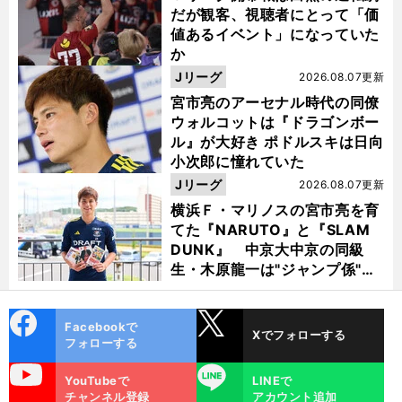
だが観客、視聴者にとって「価
値あるイベント」になっていた
か
Jリーグ
2026.08.07更新
宮市亮のアーセナル時代の同僚
ウォルコットは『ドラゴンボー
ル』が大好き ポドルスキは日向
小次郎に憧れていた
Jリーグ
2026.08.07更新
横浜Ｆ・マリノスの宮市亮を育
てた『NARUTO』と『SLAM
DUNK』 中京大中京の同級
生・木原龍一は"ジャンプ係"だ
った
cebo
X
Facebookで
Xでフォローする
ok
フォローする
uTube
LINE
YouTubeで
LINEで
チャンネル登録
アカウント追加