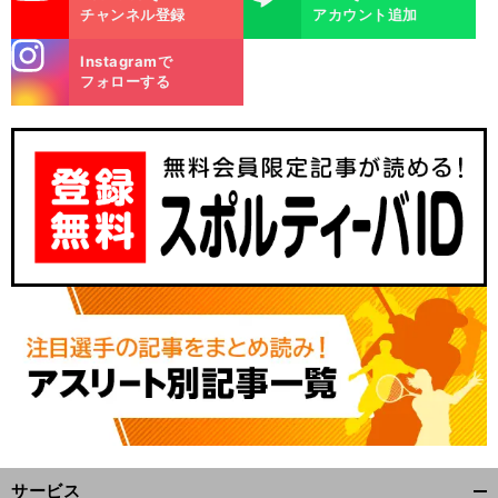
チャンネル登録
アカウント追加
stagra
Instagramで
m
フォローする
。
前
へ
サービス