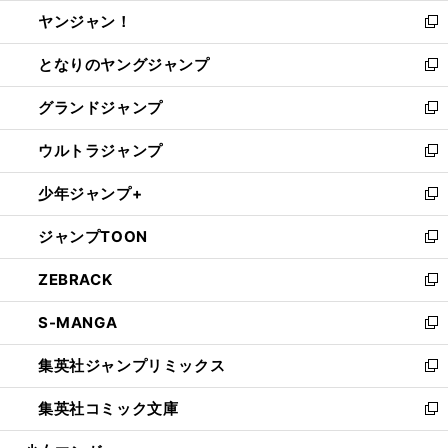
ウ
ウ
し
ヤンジャン！
く
で
ィ
い
新
開
ン
ウ
し
となりのヤングジャンプ
く
ド
ィ
い
新
ウ
ン
ウ
し
グランドジャンプ
で
ド
ィ
い
新
開
ウ
ン
ウ
し
ウルトラジャンプ
く
で
ド
ィ
い
新
開
ウ
ン
ウ
し
少年ジャンプ+
く
で
ド
ィ
い
新
開
ウ
ン
ウ
し
ジャンプTOON
く
で
ド
ィ
い
新
開
ウ
ン
ウ
し
ZEBRACK
く
で
ド
ィ
い
新
開
ウ
ン
ウ
し
S-MANGA
く
で
ド
ィ
い
新
開
ウ
ン
ウ
し
集英社ジャンプリミックス
く
で
ド
ィ
い
新
開
ウ
ン
ウ
し
集英社コミック文庫
く
で
ド
ィ
い
新
開
ウ
ン
ウ
し