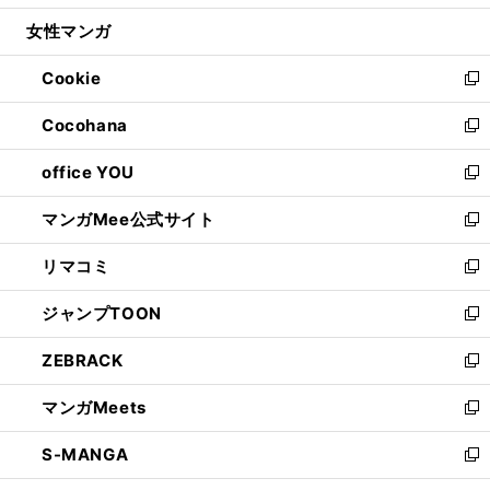
開
ウ
ン
ウ
し
女性マンガ
く
で
ド
ィ
い
開
ウ
ン
ウ
Cookie
く
で
ド
ィ
新
開
ウ
ン
し
Cocohana
く
で
ド
い
新
開
ウ
ウ
し
office YOU
く
で
ィ
い
新
開
ン
ウ
し
マンガMee公式サイト
く
ド
ィ
い
新
ウ
ン
ウ
し
リマコミ
で
ド
ィ
い
新
開
ウ
ン
ウ
し
ジャンプTOON
く
で
ド
ィ
い
新
開
ウ
ン
ウ
し
ZEBRACK
く
で
ド
ィ
い
新
開
ウ
ン
ウ
し
マンガMeets
く
で
ド
ィ
い
新
開
ウ
ン
ウ
し
S-MANGA
く
で
ド
ィ
い
新
開
ウ
ン
ウ
し