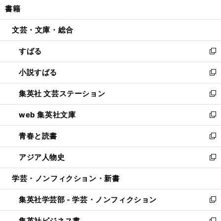
書籍
く
で
ド
ィ
い
開
ウ
ン
ウ
文芸・文庫・総合
く
で
ド
ィ
開
ウ
ン
すばる
く
で
ド
新
開
ウ
し
小説すばる
く
で
い
新
開
ウ
し
集英社 文芸ステーション
く
ィ
い
新
ン
ウ
し
web 集英社文庫
ド
ィ
い
新
ウ
ン
ウ
し
青春と読書
で
ド
ィ
い
新
開
ウ
ン
ウ
し
アジア人物史
く
で
ド
ィ
い
新
開
ウ
ン
ウ
し
学芸・ノンフィクション・新書
く
で
ド
ィ
い
開
ウ
ン
ウ
集英社学芸部 - 学芸・ノンフィクション
く
で
ド
ィ
新
開
ウ
ン
し
集英社ビジネス書
く
で