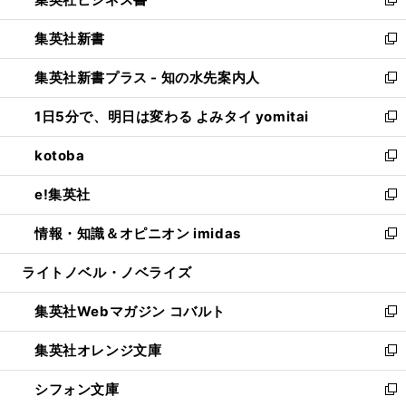
ド
い
新
開
ウ
ウ
し
集英社新書
く
で
ィ
い
新
開
ン
ウ
し
集英社新書プラス - 知の水先案内人
く
ド
ィ
い
新
ウ
ン
ウ
し
1日5分で、明日は変わる よみタイ yomitai
で
ド
ィ
い
新
開
ウ
ン
ウ
し
kotoba
く
で
ド
ィ
い
新
開
ウ
ン
ウ
し
e!集英社
く
で
ド
ィ
い
新
開
ウ
ン
ウ
し
情報・知識＆オピニオン imidas
く
で
ド
ィ
い
新
開
ウ
ン
ウ
し
ライトノベル・ノベライズ
く
で
ド
ィ
い
開
ウ
ン
ウ
集英社Webマガジン コバルト
く
で
ド
ィ
新
開
ウ
ン
し
集英社オレンジ文庫
く
で
ド
い
新
開
ウ
ウ
し
シフォン文庫
く
で
ィ
い
新