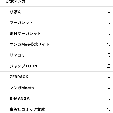
少女マンガ
く
で
ド
ィ
い
開
ウ
ン
ウ
りぼん
く
で
ド
ィ
新
開
ウ
ン
し
マーガレット
く
で
ド
い
新
開
ウ
ウ
し
別冊マーガレット
く
で
ィ
い
新
開
ン
ウ
し
マンガMee公式サイト
く
ド
ィ
い
新
ウ
ン
ウ
し
リマコミ
で
ド
ィ
い
新
開
ウ
ン
ウ
し
ジャンプTOON
く
で
ド
ィ
い
新
開
ウ
ン
ウ
し
ZEBRACK
く
で
ド
ィ
い
新
開
ウ
ン
ウ
し
マンガMeets
く
で
ド
ィ
い
新
開
ウ
ン
ウ
し
S-MANGA
く
で
ド
ィ
い
新
開
ウ
ン
ウ
し
集英社コミック文庫
く
で
ド
ィ
い
新