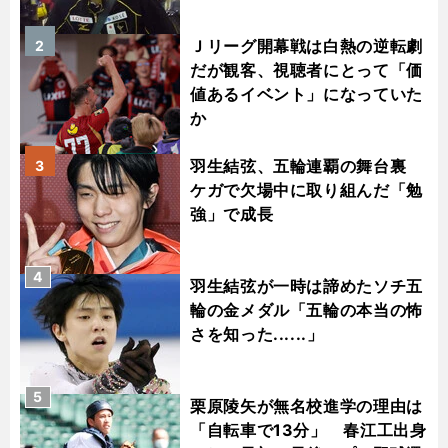
Ｊリーグ開幕戦は白熱の逆転劇
2
だが観客、視聴者にとって「価
値あるイベント」になっていた
か
羽生結弦、五輪連覇の舞台裏
3
ケガで欠場中に取り組んだ「勉
強」で成長
4
羽生結弦が一時は諦めたソチ五
輪の金メダル「五輪の本当の怖
さを知った......」
5
栗原陵矢が無名校進学の理由は
「自転車で13分」 春江工出身