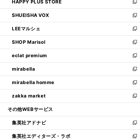
HAPPY PLUS STORE
ド
ィ
い
新
ウ
ン
ウ
し
SHUEISHA VOX
で
ド
ィ
い
新
開
ウ
ン
ウ
し
LEEマルシェ
く
で
ド
ィ
い
新
開
ウ
ン
ウ
し
SHOP Marisol
く
で
ド
ィ
い
新
開
ウ
ン
ウ
し
eclat premium
く
で
ド
ィ
い
新
開
ウ
ン
ウ
し
mirabella
く
で
ド
ィ
い
新
開
ウ
ン
ウ
し
mirabella homme
く
で
ド
ィ
い
新
開
ウ
ン
ウ
し
zakka market
く
で
ド
ィ
い
新
開
ウ
ン
ウ
し
その他WEBサービス
く
で
ド
ィ
い
開
ウ
ン
ウ
集英社アドナビ
く
で
ド
ィ
新
開
ウ
ン
し
集英社エディターズ・ラボ
く
で
ド
い
新