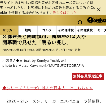
当サイトでは当社の提携先等がお客様のニーズ等について調
査・分析したり、お客様にお勧めの広告を表⽰する⽬的で Co
閉じ
okie を使⽤する場合があります。
詳しくはこちら
る
マイペ
web Sportiva (webスポルティーバ)
検索
メニュ
we
ー
サッカーの記事一覧
海外サッカー
海外サッカー
b
ジ
サッカー
競馬
ゴルフ
その他球技
その他競技
モー
ス
久保建英と岡崎慎司。新環境の２人が
ポ
開幕戦で見せた「明るい兆し」
ル
テ
2020年09月14日 16:55 公開
2024年03月26日 16:01 更新
ィ
ー
小宮良之●文 text by Komiya Yoshiyuki
バ
photo by Mutsu Kawamori／MUTSUFOTOGRAFIA
無料会員限定記事
◆シリーズ「リーガに挑んだ日本人」はこちら＞＞
2020－21シーズン、リーガ・エスパニョーラ開幕戦。