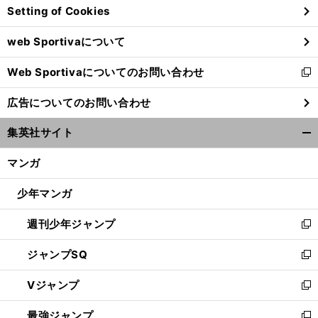
Setting of Cookies
ド
ウ
web Sportivaについて
で
開
Web Sportivaについてのお問い合わせ
く
新
し
広告についてのお問い合わせ
い
ウ
集英社サイト
ィ
開
ン
く/
マンガ
ド
閉
ウ
じ
少年マンガ
で
る
開
週刊少年ジャンプ
く
新
し
ジャンプSQ
い
新
ウ
し
Vジャンプ
ィ
い
新
ン
ウ
し
最強ジャンプ
ド
ィ
い