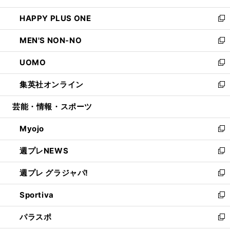
開
ウ
ン
ウ
し
HAPPY PLUS ONE
く
で
ド
ィ
い
新
開
ウ
ン
ウ
し
MEN'S NON-NO
く
で
ド
ィ
い
新
開
ウ
ン
ウ
し
UOMO
く
で
ド
ィ
い
新
開
ウ
ン
ウ
し
集英社オンライン
く
で
ド
ィ
い
新
開
ウ
ン
ウ
し
芸能・情報・スポーツ
く
で
ド
ィ
い
開
ウ
ン
ウ
Myojo
く
で
ド
ィ
新
開
ウ
ン
し
週プレNEWS
く
で
ド
い
新
開
ウ
ウ
し
週プレ グラジャパ!
く
で
ィ
い
新
開
ン
ウ
し
Sportiva
く
ド
ィ
い
新
ウ
ン
ウ
し
パラスポ
で
ド
ィ
い
新
開
ウ
ン
ウ
し