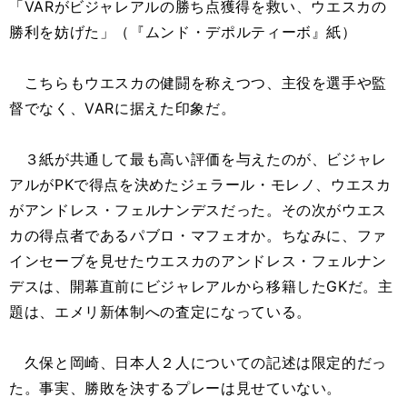
「VARがビジャレアルの勝ち点獲得を救い、ウエスカの
勝利を妨げた」（『ムンド・デポルティーボ』紙）
こちらもウエスカの健闘を称えつつ、主役を選手や監
督でなく、VARに据えた印象だ。
３紙が共通して最も高い評価を与えたのが、ビジャレ
アルがPKで得点を決めたジェラール・モレノ、ウエスカ
がアンドレス・フェルナンデスだった。その次がウエス
カの得点者であるパブロ・マフェオか。ちなみに、ファ
インセーブを見せたウエスカのアンドレス・フェルナン
デスは、開幕直前にビジャレアルから移籍したGKだ。主
題は、エメリ新体制への査定になっている。
久保と岡崎、日本人２人についての記述は限定的だっ
た。事実、勝敗を決するプレーは見せていない。