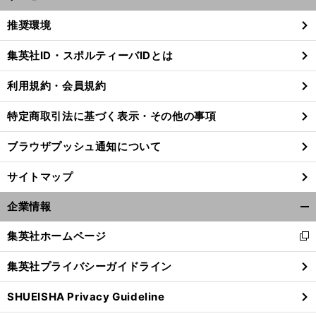
開
く/
推奨環境
閉
じ
集英社ID・スポルティーバIDとは
る
利用規約・会員規約
特定商取引法に基づく表示・その他の事項
ブラウザプッシュ通知について
サイトマップ
企業情報
開
く/
集英社ホームページ
新
閉
し
じ
集英社プライバシーガイドライン
い
る
ウ
SHUEISHA Privacy Guideline
ィ
ン