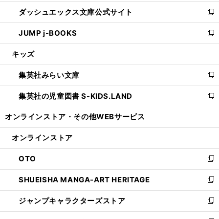
開
ン
ウ
し
ダッシュエックス文庫公式サイト
く
ド
ィ
い
新
ウ
ン
ウ
し
JUMP j-BOOKS
で
ド
ィ
い
新
開
ウ
ン
ウ
し
キッズ
く
で
ド
ィ
い
開
ウ
ン
ウ
集英社みらい文庫
く
で
ド
ィ
新
開
ウ
ン
し
集英社の児童図書 S-KIDS.LAND
く
で
ド
い
新
開
ウ
ウ
し
オンラインストア・
その他WEBサービス
く
で
ィ
い
開
ン
ウ
オンラインストア
く
ド
ィ
ウ
ン
OTO
で
ド
新
開
ウ
し
SHUEISHA MANGA-ART HERITAGE
く
で
い
新
開
ウ
し
ジャンプキャラクターズストア
く
ィ
い
新
ン
ウ
し