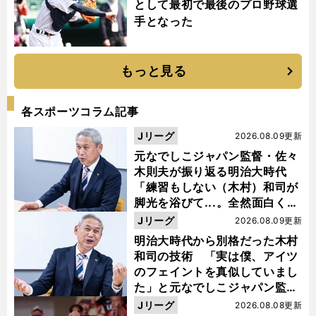
として最初で最後のプロ野球選
手となった
もっと見る
各スポーツコラム記事
Jリーグ
2026.08.09更新
元なでしこジャパン監督・佐々
木則夫が振り返る明治大時代
「練習もしない（木村）和司が
脚光を浴びて...。全然面白くな
い４年間でした」
Jリーグ
2026.08.09更新
明治大時代から別格だった木村
和司の技術 「実は僕、アイツ
のフェイントを真似していまし
た」と元なでしこジャパン監
督・佐々木則夫
Jリーグ
2026.08.08更新