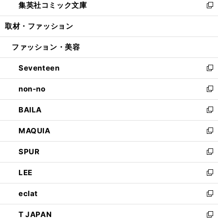
集英社コミック文庫
く
で
ド
ィ
い
新
開
ウ
ン
ウ
し
取材・ファッション
く
で
ド
ィ
い
開
ウ
ン
ウ
ファッション・美容
く
で
ド
ィ
開
ウ
ン
Seventeen
く
で
ド
新
開
ウ
し
non-no
く
で
い
新
開
ウ
し
BAILA
く
ィ
い
新
ン
ウ
し
MAQUIA
ド
ィ
い
新
ウ
ン
ウ
し
SPUR
で
ド
ィ
い
新
開
ウ
ン
ウ
し
LEE
く
で
ド
ィ
い
新
開
ウ
ン
ウ
し
eclat
く
で
ド
ィ
い
新
開
ウ
ン
ウ
し
T JAPAN
く
で
ド
ィ
い
新