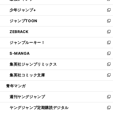
新
ウ
ン
ウ
し
少年ジャンプ+
で
ド
ィ
い
新
開
ウ
ン
ウ
し
ジャンプTOON
く
で
ド
ィ
い
新
開
ウ
ン
ウ
し
ZEBRACK
く
で
ド
ィ
い
新
開
ウ
ン
ウ
し
ジャンプルーキー！
く
で
ド
ィ
い
新
開
ウ
ン
ウ
し
S-MANGA
く
で
ド
ィ
い
新
開
ウ
ン
ウ
し
集英社ジャンプリミックス
く
で
ド
ィ
い
新
開
ウ
ン
ウ
し
集英社コミック文庫
く
で
ド
ィ
い
新
開
ウ
ン
ウ
し
青年マンガ
く
で
ド
ィ
い
開
ウ
ン
ウ
週刊ヤングジャンプ
く
で
ド
ィ
新
開
ウ
ン
し
ヤングジャンプ定期購読デジタル
く
で
ド
い
新
開