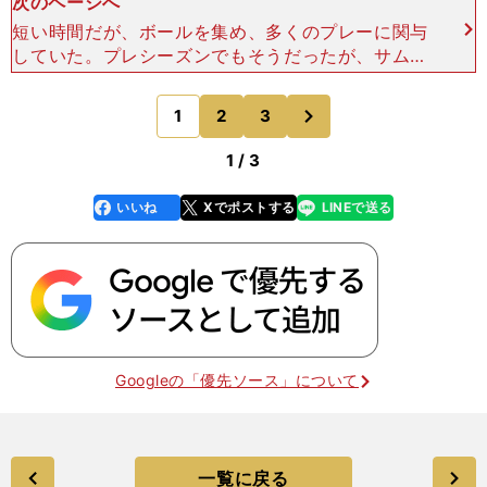
次のページへ
短い時間だが、ボールを集め、多くのプレーに関与
していた。プレシーズンでもそうだったが、サムエ
ル・チュクウェゼ、パウ・トーレス、ジェラール・
モレノなど、同じ左利き選手とのパス交換は玄妙だ
次
1
2
3
のページへ
った。お互い、独
1 / 3
いいね
Xでポストする
LINEで送る
line
faceboo
x
k
Googleの「優先ソース」について
一覧に戻る