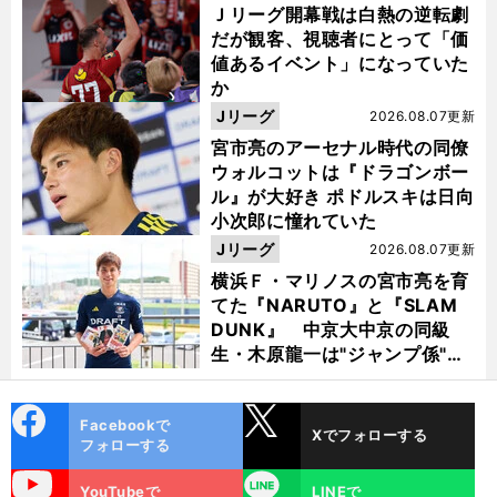
Ｊリーグ開幕戦は白熱の逆転劇
だが観客、視聴者にとって「価
値あるイベント」になっていた
か
Jリーグ
2026.08.07更新
宮市亮のアーセナル時代の同僚
ウォルコットは『ドラゴンボー
ル』が大好き ポドルスキは日向
小次郎に憧れていた
Jリーグ
2026.08.07更新
横浜Ｆ・マリノスの宮市亮を育
てた『NARUTO』と『SLAM
DUNK』 中京大中京の同級
生・木原龍一は"ジャンプ係"だ
った
cebo
X
Facebookで
Xでフォローする
ok
フォローする
uTube
LINE
YouTubeで
LINEで