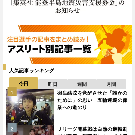
人気記事ランキング
今日
昨日
週間
月間
羽生結弦を覚醒させた「誰かの
1
ために」の思い 五輪連覇の偉
業への道のり
Ｊリーグ開幕戦は白熱の逆転劇
2