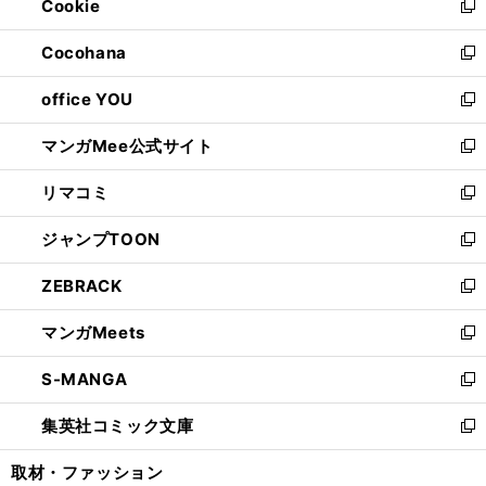
Cookie
く
で
ド
ィ
新
開
ウ
ン
し
Cocohana
く
で
ド
い
新
開
ウ
ウ
し
office YOU
く
で
ィ
い
新
開
ン
ウ
し
マンガMee公式サイト
く
ド
ィ
い
新
ウ
ン
ウ
し
リマコミ
で
ド
ィ
い
新
開
ウ
ン
ウ
し
ジャンプTOON
く
で
ド
ィ
い
新
開
ウ
ン
ウ
し
ZEBRACK
く
で
ド
ィ
い
新
開
ウ
ン
ウ
し
マンガMeets
く
で
ド
ィ
い
新
開
ウ
ン
ウ
し
S-MANGA
く
で
ド
ィ
い
新
開
ウ
ン
ウ
し
集英社コミック文庫
く
で
ド
ィ
い
新
開
ウ
ン
ウ
し
取材・ファッション
く
で
ド
ィ
い