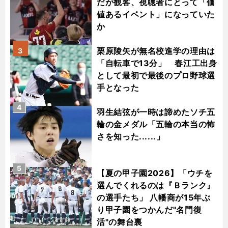
だが観客、視聴者にとって「価
値あるイベント」になっていた
か
栗原陵矢が無名校進学の理由は
3
「自転車で13分」 春江工出身
として最初で最後のプロ野球選
手となった
4
羽生結弦が一時は諦めたソチ五
輪の金メダル「五輪の本当の怖
さを知った......」
5
【夏の甲子園2026】「ウチを
選んでくれるのは『Ｂランク』
の選手たち」 八幡商が15年ぶ
り甲子園をつかんだ"名門復
活"の舞台裏