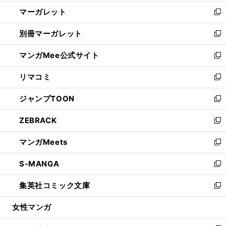
開
ウ
ン
し
マーガレット
く
で
ド
い
新
開
ウ
ウ
し
別冊マーガレット
く
で
ィ
い
新
開
ン
ウ
し
マンガMee公式サイト
く
ド
ィ
い
新
ウ
ン
ウ
し
リマコミ
で
ド
ィ
い
新
開
ウ
ン
ウ
し
ジャンプTOON
く
で
ド
ィ
い
新
開
ウ
ン
ウ
し
ZEBRACK
く
で
ド
ィ
い
新
開
ウ
ン
ウ
し
マンガMeets
く
で
ド
ィ
い
新
開
ウ
ン
ウ
し
S-MANGA
く
で
ド
ィ
い
新
開
ウ
ン
ウ
し
集英社コミック文庫
く
で
ド
ィ
い
新
開
ウ
ン
ウ
し
女性マンガ
く
で
ド
ィ
い
開
ウ
ン
ウ