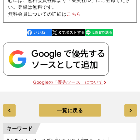
むには、無料会員登録より「集英社ID」にご登録くださ
い。登録は無料です。
無料会員についての詳細は
こちら
いいね
Xでポストする
LINEで送る
line
faceboo
x
k
Googleの「優先ソース」について
一覧に戻る
キーワード