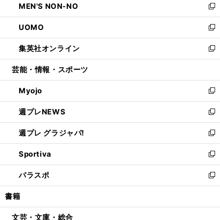
MEN'S NON-NO
く
で
ド
ィ
い
新
開
ウ
ン
ウ
し
UOMO
く
で
ド
ィ
い
新
開
ウ
ン
ウ
し
集英社オンライン
く
で
ド
ィ
い
新
開
ウ
ン
ウ
し
芸能・情報・スポーツ
く
で
ド
ィ
い
開
ウ
ン
ウ
Myojo
く
で
ド
ィ
新
開
ウ
ン
し
週プレNEWS
く
で
ド
い
新
開
ウ
ウ
し
週プレ グラジャパ!
く
で
ィ
い
新
開
ン
ウ
し
Sportiva
く
ド
ィ
い
新
ウ
ン
ウ
し
パラスポ
で
ド
ィ
い
新
開
ウ
ン
ウ
し
書籍
く
で
ド
ィ
い
開
ウ
ン
ウ
文芸・文庫・総合
く
で
ド
ィ