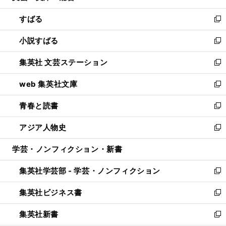
開
ウ
ン
すばる
く
で
ド
新
開
ウ
し
小説すばる
く
で
い
新
開
ウ
し
集英社 文芸ステーション
く
ィ
い
新
ン
ウ
し
web 集英社文庫
ド
ィ
い
新
ウ
ン
ウ
し
青春と読書
で
ド
ィ
い
新
開
ウ
ン
ウ
し
アジア人物史
く
で
ド
ィ
い
新
開
ウ
ン
ウ
し
学芸・ノンフィクション・新書
く
で
ド
ィ
い
開
ウ
ン
ウ
集英社学芸部 - 学芸・ノンフィクション
く
で
ド
ィ
新
開
ウ
ン
し
集英社ビジネス書
く
で
ド
い
新
開
ウ
ウ
し
集英社新書
く
で
ィ
い
新
開
ン