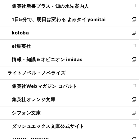
ウ
し
集英社新書プラス - 知の水先案内人
く
ド
ィ
い
新
ウ
ン
ウ
し
1日5分で、明日は変わる よみタイ yomitai
で
ド
ィ
い
新
開
ウ
ン
ウ
し
kotoba
く
で
ド
ィ
い
新
開
ウ
ン
ウ
し
e!集英社
く
で
ド
ィ
い
新
開
ウ
ン
ウ
し
情報・知識＆オピニオン imidas
く
で
ド
ィ
い
新
開
ウ
ン
ウ
し
ライトノベル・ノベライズ
く
で
ド
ィ
い
開
ウ
ン
ウ
集英社Webマガジン コバルト
く
で
ド
ィ
新
開
ウ
ン
し
集英社オレンジ文庫
く
で
ド
い
新
開
ウ
ウ
し
シフォン文庫
く
で
ィ
い
新
開
ン
ウ
し
ダッシュエックス文庫公式サイト
く
ド
ィ
い
新
ウ
ン
ウ
し