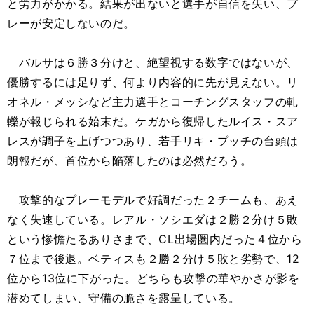
と労力がかかる。結果が出ないと選手が自信を失い、プ
レーが安定しないのだ。
バルサは６勝３分けと、絶望視する数字ではないが、
優勝するには足りず、何より内容的に先が見えない。リ
オネル・メッシなど主力選手とコーチングスタッフの軋
轢が報じられる始末だ。ケガから復帰したルイス・スア
レスが調子を上げつつあり、若手リキ・プッチの台頭は
朗報だが、首位から陥落したのは必然だろう。
攻撃的なプレーモデルで好調だった２チームも、あえ
なく失速している。レアル・ソシエダは２勝２分け５敗
という惨憺たるありさまで、CL出場圏内だった４位から
７位まで後退。ベティスも２勝２分け５敗と劣勢で、12
位から13位に下がった。どちらも攻撃の華やかさが影を
潜めてしまい、守備の脆さを露呈している。