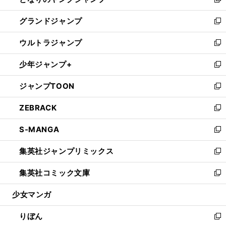
ィ
い
新
ウ
ン
ウ
し
グランドジャンプ
で
ド
ィ
い
新
開
ウ
ン
ウ
し
ウルトラジャンプ
く
で
ド
ィ
い
新
開
ウ
ン
ウ
し
少年ジャンプ+
く
で
ド
ィ
い
新
開
ウ
ン
ウ
し
ジャンプTOON
く
で
ド
ィ
い
新
開
ウ
ン
ウ
し
ZEBRACK
く
で
ド
ィ
い
新
開
ウ
ン
ウ
し
S-MANGA
く
で
ド
ィ
い
新
開
ウ
ン
ウ
し
集英社ジャンプリミックス
く
で
ド
ィ
い
新
開
ウ
ン
ウ
し
集英社コミック文庫
く
で
ド
ィ
い
新
開
ウ
ン
ウ
し
少女マンガ
く
で
ド
ィ
い
開
ウ
ン
ウ
りぼん
く
で
ド
ィ
新