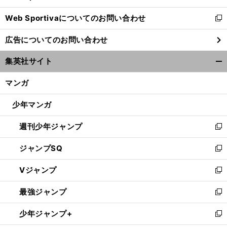
開
Web Sportivaについてのお問い合わせ
く
新
し
広告についてのお問い合わせ
い
ウ
集英社サイト
ィ
開
ン
く/
マンガ
ド
閉
ウ
じ
少年マンガ
で
る
開
週刊少年ジャンプ
く
新
し
ジャンプSQ
い
新
ウ
し
Vジャンプ
ィ
い
新
ン
ウ
し
最強ジャンプ
ド
ィ
い
新
ウ
ン
ウ
し
少年ジャンプ+
で
ド
ィ
い
新
開
ウ
ン
ウ
し