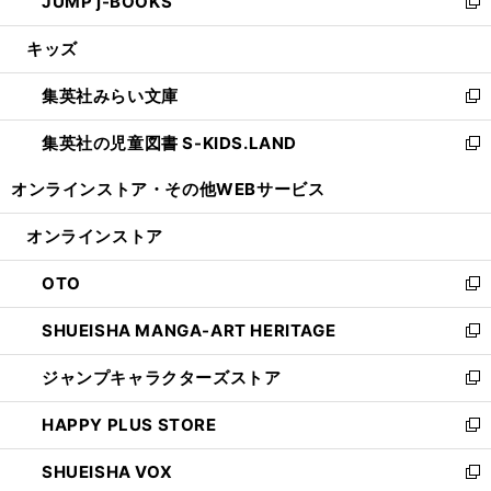
JUMP j-BOOKS
で
ド
ィ
い
新
開
ウ
ン
ウ
し
キッズ
く
で
ド
ィ
い
開
ウ
ン
ウ
集英社みらい文庫
く
で
ド
ィ
新
開
ウ
ン
し
集英社の児童図書 S-KIDS.LAND
く
で
ド
い
新
開
ウ
ウ
し
オンラインストア・
その他WEBサービス
く
で
ィ
い
開
ン
ウ
オンラインストア
く
ド
ィ
ウ
ン
OTO
で
ド
新
開
ウ
し
SHUEISHA MANGA-ART HERITAGE
く
で
い
新
開
ウ
し
ジャンプキャラクターズストア
く
ィ
い
新
ン
ウ
し
HAPPY PLUS STORE
ド
ィ
い
新
ウ
ン
ウ
し
SHUEISHA VOX
で
ド
ィ
い
新