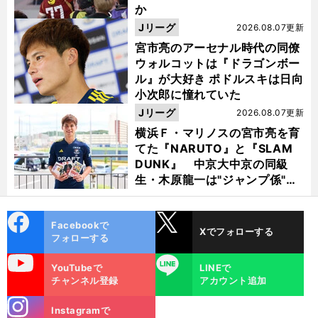
か
Jリーグ
2026.08.07更新
宮市亮のアーセナル時代の同僚
ウォルコットは『ドラゴンボー
ル』が大好き ポドルスキは日向
小次郎に憧れていた
Jリーグ
2026.08.07更新
横浜Ｆ・マリノスの宮市亮を育
てた『NARUTO』と『SLAM
DUNK』 中京大中京の同級
生・木原龍一は"ジャンプ係"だ
った
cebo
X
Facebookで
Xでフォローする
ok
フォローする
uTube
LINE
YouTubeで
LINEで
チャンネル登録
アカウント追加
stagra
Instagramで