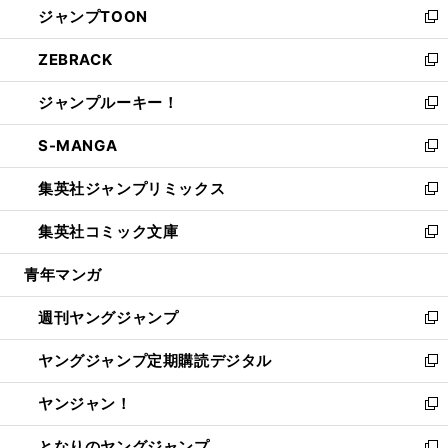
ジャンプTOON
く
で
ド
ィ
い
新
開
ウ
ン
ウ
し
ZEBRACK
く
で
ド
ィ
い
新
開
ウ
ン
ウ
し
ジャンプルーキー！
く
で
ド
ィ
い
新
開
ウ
ン
ウ
し
S-MANGA
く
で
ド
ィ
い
新
開
ウ
ン
ウ
し
集英社ジャンプリミックス
く
で
ド
ィ
い
新
開
ウ
ン
ウ
し
集英社コミック文庫
く
で
ド
ィ
い
新
開
ウ
ン
ウ
し
青年マンガ
く
で
ド
ィ
い
開
ウ
ン
ウ
週刊ヤングジャンプ
く
で
ド
ィ
新
開
ウ
ン
し
ヤングジャンプ定期購読デジタル
く
で
ド
い
新
開
ウ
ウ
し
ヤンジャン！
く
で
ィ
い
新
開
ン
ウ
し
となりのヤングジャンプ
く
ド