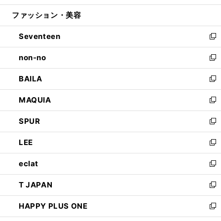
開
ウ
ン
ウ
ファッション・美容
く
で
ド
ィ
開
ウ
ン
Seventeen
く
で
ド
新
開
ウ
し
non-no
く
で
い
新
開
ウ
し
BAILA
く
ィ
い
新
ン
ウ
し
MAQUIA
ド
ィ
い
新
ウ
ン
ウ
し
SPUR
で
ド
ィ
い
新
開
ウ
ン
ウ
し
LEE
く
で
ド
ィ
い
新
開
ウ
ン
ウ
し
eclat
く
で
ド
ィ
い
新
開
ウ
ン
ウ
し
T JAPAN
く
で
ド
ィ
い
新
開
ウ
ン
ウ
し
HAPPY PLUS ONE
く
で
ド
ィ
い
新
開
ウ
ン
ウ
し