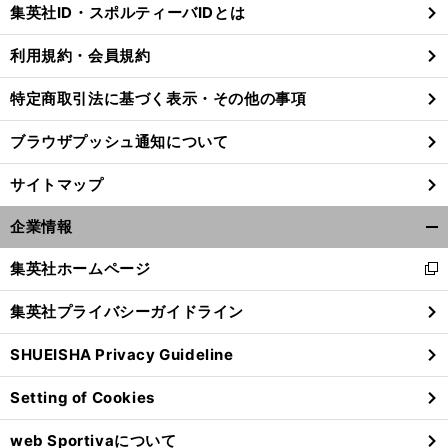
じ
集英社ID・スポルティーバIDとは
る
利用規約・会員規約
特定商取引法に基づく表示・その他の事項
ブラウザプッシュ通知について
サイトマップ
企業情報
開
く/
集英社ホームページ
新
閉
し
じ
集英社プライバシーガイドライン
い
る
ウ
SHUEISHA Privacy Guideline
ィ
ン
Setting of Cookies
ド
ウ
web Sportivaについて
で