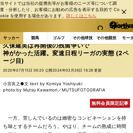
当サイトでは当社の提携先等がお客様のニーズ等について調
査・分析したり、お客様にお勧めの広告を表⽰する⽬的で Co
閉じ
okie を使⽤する場合があります。
詳しくはこちら
る
マイペ
web Sportiva (webスポルティーバ)
検索
メニュ
we
ー
サッカーの記事一覧
海外サッカー
海外サッカー
b
ジ
サッカー
競馬
ゴルフ
その他球技
その他競技
モー
ス
久保建英は再開後の残留争いで
ポ
神がかった活躍。変速日程リーガの実態 (2ペ
ル
ージ目)
テ
ィ
2020年07月15日 06:20 公開
2024年03月26日 16:28 更新
ー
バ
小宮良之●文 text by Komiya Yoshiyuki
photo by Mutsu Kawamori／MUTSUFOTOGRAFIA
無料会員限定記事
一方、苦しんでいるのは緻密なコンビネーションを持
ち味とするチームだろう。やはり、チームの熟成に時間