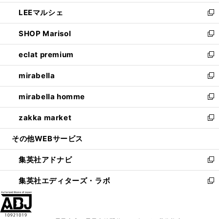
開
ウ
ン
ウ
し
LEEマルシェ
く
で
ド
ィ
い
新
開
ウ
ン
ウ
し
SHOP Marisol
く
で
ド
ィ
い
新
開
ウ
ン
ウ
し
eclat premium
く
で
ド
ィ
い
新
開
ウ
ン
ウ
し
mirabella
く
で
ド
ィ
い
新
開
ウ
ン
ウ
し
mirabella homme
く
で
ド
ィ
い
新
開
ウ
ン
ウ
し
zakka market
く
で
ド
ィ
い
新
開
ウ
ン
ウ
し
その他WEBサービス
く
で
ド
ィ
い
開
ウ
ン
ウ
集英社アドナビ
く
で
ド
ィ
新
開
ウ
ン
し
集英社エディターズ・ラボ
く
で
ド
い
新
開
ウ
ウ
し
く
で
ィ
い
開
ン
ウ