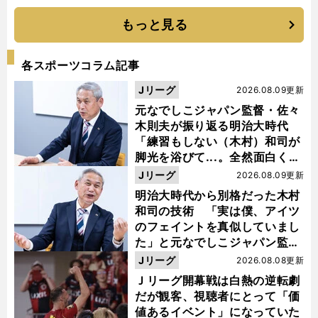
もっと見る
各スポーツコラム記事
Jリーグ
2026.08.09更新
元なでしこジャパン監督・佐々
木則夫が振り返る明治大時代
「練習もしない（木村）和司が
脚光を浴びて...。全然面白くな
い４年間でした」
Jリーグ
2026.08.09更新
明治大時代から別格だった木村
和司の技術 「実は僕、アイツ
のフェイントを真似していまし
た」と元なでしこジャパン監
督・佐々木則夫
Jリーグ
2026.08.08更新
Ｊリーグ開幕戦は白熱の逆転劇
だが観客、視聴者にとって「価
値あるイベント」になっていた