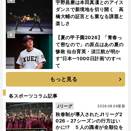
宇野昌磨は本田真凜とのアイス
ダンスで新境地を切り開く 高
橋大輔の証言とも重なる課題と
楽しさ
5
【夏の甲子園2026】「青春っ
て密なので」の原点はあの夏の
惨敗 仙台育英・須江航が明か
す"日本一1000日計画"のすべ
て
もっと見る
各スポーツコラム記事
Jリーグ
2026.08.06更新
秋春制が導入されたJ1リーグ2
026－27シーズンの行方はい
かに!? ５人の識者が全順位を