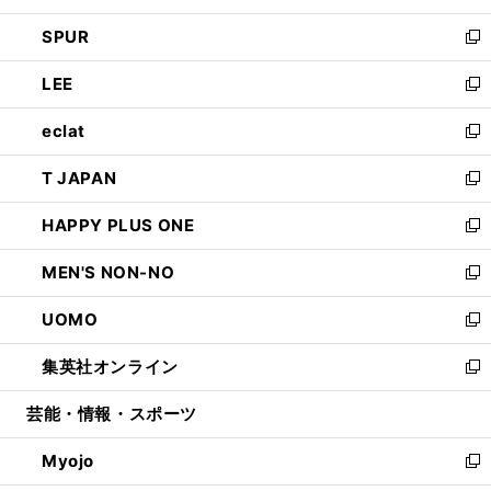
ウ
ン
ウ
し
SPUR
で
ド
ィ
い
新
開
ウ
ン
ウ
し
LEE
く
で
ド
ィ
い
新
開
ウ
ン
ウ
し
eclat
く
で
ド
ィ
い
新
開
ウ
ン
ウ
し
T JAPAN
く
で
ド
ィ
い
新
開
ウ
ン
ウ
し
HAPPY PLUS ONE
く
で
ド
ィ
い
新
開
ウ
ン
ウ
し
MEN'S NON-NO
く
で
ド
ィ
い
新
開
ウ
ン
ウ
し
UOMO
く
で
ド
ィ
い
新
開
ウ
ン
ウ
し
集英社オンライン
く
で
ド
ィ
い
新
開
ウ
ン
ウ
し
芸能・情報・スポーツ
く
で
ド
ィ
い
開
ウ
ン
ウ
Myojo
く
で
ド
ィ
新
開
ウ
ン
し