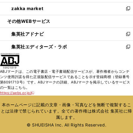
開
ウ
ン
ウ
し
zakka market
く
で
ド
ィ
い
新
開
ウ
ン
ウ
し
その他WEBサービス
く
で
ド
ィ
い
開
ウ
ン
ウ
集英社アドナビ
く
で
ド
ィ
新
開
ウ
ン
し
集英社エディターズ・ラボ
く
で
ド
い
新
開
ウ
ウ
し
く
で
ィ
い
開
ン
ウ
ABJマークは、この電子書店・電子書籍配信サービスが、著作権者からコンテ
く
ド
ィ
ンツ使用許諾を得た正規版配信サービスであることを示す登録商標（登録番号
ウ
ン
第6091713号）です。ABJマークの詳細、ABJマークを掲示しているサービス
で
ド
の一覧はこちら。
開
ウ
https://aebs.or.jp/
新
く
で
し
い
開
本ホームページに記載の文章・画像・写真などを無断で複製するこ
ウ
く
とは法律で禁じられています。全ての著作権は株式会社 集英社に帰
ィ
属します。
ン
ド
© SHUEISHA Inc. All Rights Reserved.
ウ
で