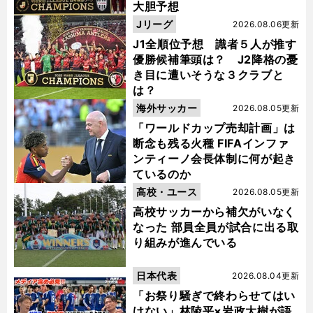
大胆予想
Jリーグ
2026.08.06更新
J1全順位予想 識者５人が推す
優勝候補筆頭は？ J2降格の憂
き目に遭いそうな３クラブと
は？
海外サッカー
2026.08.05更新
「ワールドカップ売却計画」は
断念も残る火種 FIFAインファ
ンティーノ会長体制に何が起き
ているのか
高校・ユース
2026.08.05更新
高校サッカーから補欠がいなく
なった 部員全員が試合に出る取
り組みが進んでいる
日本代表
2026.08.04更新
「お祭り騒ぎで終わらせてはい
けない」林陵平×岩政大樹が語