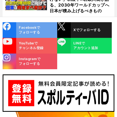
る、2030年ワールドカップへ
日本が積み上げるべきもの
cebo
X
Facebookで
Xでフォローする
ok
フォローする
uTube
LINE
YouTubeで
LINEで
チャンネル登録
アカウント追加
stagra
Instagramで
m
フォローする