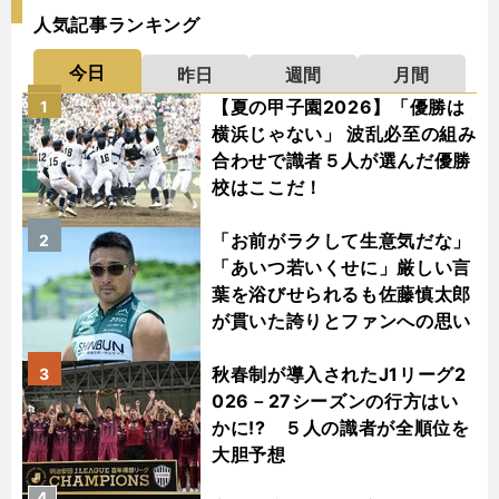
人気記事ランキング
今日
昨日
週間
月間
【夏の甲子園2026】「優勝は
1
横浜じゃない」 波乱必至の組み
合わせで識者５人が選んだ優勝
校はここだ！
「お前がラクして生意気だな」
2
「あいつ若いくせに」厳しい言
葉を浴びせられるも佐藤慎太郎
が貫いた誇りとファンへの思い
秋春制が導入されたJ1リーグ2
3
026－27シーズンの行方はい
かに!? ５人の識者が全順位を
大胆予想
4