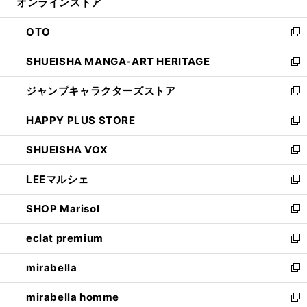
オンラインストア
く
ド
ィ
ウ
ン
OTO
で
ド
新
開
ウ
し
SHUEISHA MANGA-ART HERITAGE
く
で
い
新
開
ウ
し
ジャンプキャラクターズストア
く
ィ
い
新
ン
ウ
し
HAPPY PLUS STORE
ド
ィ
い
新
ウ
ン
ウ
し
SHUEISHA VOX
で
ド
ィ
い
新
開
ウ
ン
ウ
し
LEEマルシェ
く
で
ド
ィ
い
新
開
ウ
ン
ウ
し
SHOP Marisol
く
で
ド
ィ
い
新
開
ウ
ン
ウ
し
eclat premium
く
で
ド
ィ
い
新
開
ウ
ン
ウ
し
mirabella
く
で
ド
ィ
い
新
開
ウ
ン
ウ
し
mirabella homme
く
で
ド
ィ
い
新