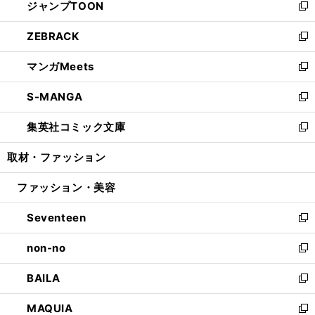
ジャンプTOON
く
で
ド
ィ
い
新
開
ウ
ン
ウ
し
ZEBRACK
く
で
ド
ィ
い
新
開
ウ
ン
ウ
し
マンガMeets
く
で
ド
ィ
い
新
開
ウ
ン
ウ
し
S-MANGA
く
で
ド
ィ
い
新
開
ウ
ン
ウ
し
集英社コミック文庫
く
で
ド
ィ
い
新
開
ウ
ン
ウ
し
取材・ファッション
く
で
ド
ィ
い
開
ウ
ン
ウ
ファッション・美容
く
で
ド
ィ
開
ウ
ン
Seventeen
く
で
ド
新
開
ウ
し
non-no
く
で
い
新
開
ウ
し
BAILA
く
ィ
い
新
ン
ウ
し
MAQUIA
ド
ィ
い
新