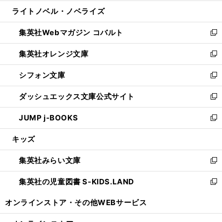
開
ウ
ン
ウ
し
ライトノベル・ノベライズ
く
で
ド
ィ
い
開
ウ
ン
ウ
集英社Webマガジン コバルト
く
で
ド
ィ
新
開
ウ
ン
し
集英社オレンジ文庫
く
で
ド
い
新
開
ウ
ウ
し
シフォン文庫
く
で
ィ
い
新
開
ン
ウ
し
ダッシュエックス文庫公式サイト
く
ド
ィ
い
新
ウ
ン
ウ
し
JUMP j-BOOKS
で
ド
ィ
い
新
開
ウ
ン
ウ
し
キッズ
く
で
ド
ィ
い
開
ウ
ン
ウ
集英社みらい文庫
く
で
ド
ィ
新
開
ウ
ン
し
集英社の児童図書 S-KIDS.LAND
く
で
ド
い
新
開
ウ
ウ
し
オンラインストア・
その他WEBサービス
く
で
ィ
い
開
ン
ウ