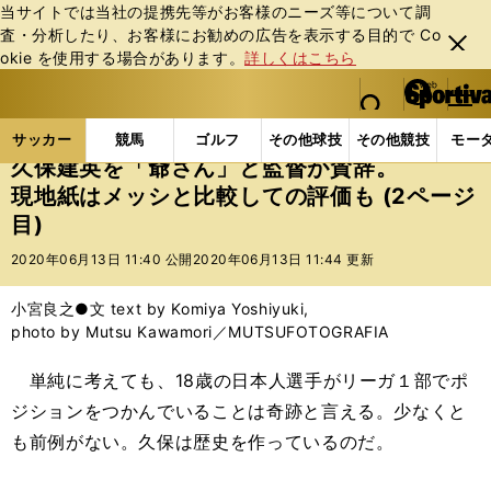
当サイトでは当社の提携先等がお客様のニーズ等について調
査・分析したり、お客様にお勧めの広告を表⽰する⽬的で Co
閉じ
okie を使⽤する場合があります。
詳しくはこちら
る
マイペ
web Sportiva (webスポルティーバ)
検索
メニュ
we
ー
サッカーの記事一覧
海外サッカー
海外サッカー
b
ジ
サッカー
競馬
ゴルフ
その他球技
その他競技
モー
ス
久保建英を「爺さん」と監督が賛辞。
ポ
現地紙はメッシと比較しての評価も (2ページ
ル
目)
テ
ィ
2020年06月13日 11:40 公開
2020年06月13日 11:44 更新
ー
バ
小宮良之●文 text by Komiya Yoshiyuki,
photo by Mutsu Kawamori／MUTSUFOTOGRAFIA
単純に考えても、18歳の日本人選手がリーガ１部でポ
ジションをつかんでいることは奇跡と言える。少なくと
も前例がない。久保は歴史を作っているのだ。