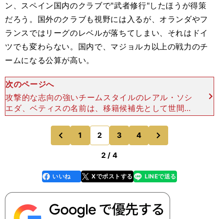
ン、スペイン国内のクラブで"武者修行"したほうが得策
だろう。国外のクラブも視野には入るが、オランダやフ
ランスではリーグのレベルが落ちてしまい、それはドイ
ツでも変わらない。国内で、マジョルカ以上の戦力のチ
ームになる公算が高い。
次のページへ
攻撃的な志向の強いチームスタイルのレアル・ソシ
エダ、ベティスの名前は、移籍候補先として世間を
にぎわしてきた。２チームともボールプレーが基本
で、有力と言える。 久保が、バルセロナのように
次
1
2
3
4
のページへ
のページへ
主導権を握るチー
前
2 / 4
いいね
Xでポストする
LINEで送る
line
faceboo
x
k