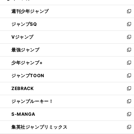
る
開
週刊少年ジャンプ
く
新
し
ジャンプSQ
い
新
ウ
し
Vジャンプ
ィ
い
新
ン
ウ
し
最強ジャンプ
ド
ィ
い
新
ウ
ン
ウ
し
少年ジャンプ+
で
ド
ィ
い
新
開
ウ
ン
ウ
し
ジャンプTOON
く
で
ド
ィ
い
新
開
ウ
ン
ウ
し
ZEBRACK
く
で
ド
ィ
い
新
開
ウ
ン
ウ
し
ジャンプルーキー！
く
で
ド
ィ
い
新
開
ウ
ン
ウ
し
S-MANGA
く
で
ド
ィ
い
新
開
ウ
ン
ウ
し
集英社ジャンプリミックス
く
で
ド
ィ
い
新
開
ウ
ン