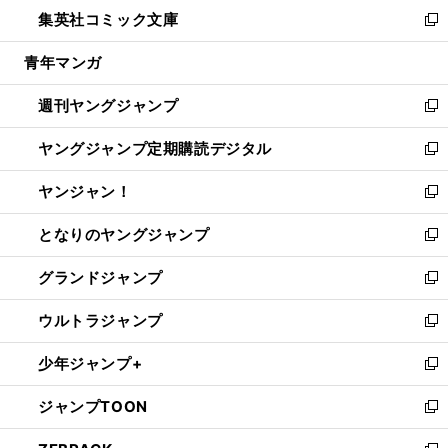
ウ
し
集英社コミック文庫
く
で
ド
ィ
い
新
開
ウ
ン
ウ
し
青年マンガ
く
で
ド
ィ
い
開
ウ
ン
ウ
週刊ヤングジャンプ
く
で
ド
ィ
新
開
ウ
ン
し
ヤングジャンプ定期購読デジタル
く
で
ド
い
新
開
ウ
ウ
し
ヤンジャン！
く
で
ィ
い
新
開
ン
ウ
し
となりのヤングジャンプ
く
ド
ィ
い
新
ウ
ン
ウ
し
グランドジャンプ
で
ド
ィ
い
新
開
ウ
ン
ウ
し
ウルトラジャンプ
く
で
ド
ィ
い
新
開
ウ
ン
ウ
し
少年ジャンプ+
く
で
ド
ィ
い
新
開
ウ
ン
ウ
し
ジャンプTOON
く
で
ド
ィ
い
新
開
ウ
ン
ウ
し