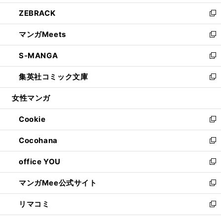
開
ウ
ン
ウ
し
ZEBRACK
く
で
ド
ィ
い
新
開
ウ
ン
ウ
し
マンガMeets
く
で
ド
ィ
い
新
開
ウ
ン
ウ
し
S-MANGA
く
で
ド
ィ
い
新
開
ウ
ン
ウ
し
集英社コミック文庫
く
で
ド
ィ
い
新
開
ウ
ン
ウ
し
女性マンガ
く
で
ド
ィ
い
開
ウ
ン
ウ
Cookie
く
で
ド
ィ
新
開
ウ
ン
し
Cocohana
く
で
ド
い
新
開
ウ
ウ
し
office YOU
く
で
ィ
い
新
開
ン
ウ
し
マンガMee公式サイト
く
ド
ィ
い
新
ウ
ン
ウ
し
リマコミ
で
ド
ィ
い
新
開
ウ
ン
ウ
し