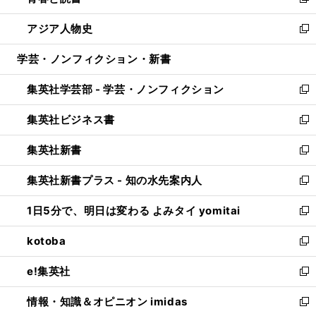
い
新
開
ウ
ン
ウ
し
アジア人物史
く
で
ド
ィ
い
新
開
ウ
ン
ウ
し
学芸・ノンフィクション・新書
く
で
ド
ィ
い
開
ウ
ン
ウ
集英社学芸部 - 学芸・ノンフィクション
く
で
ド
ィ
新
開
ウ
ン
し
集英社ビジネス書
く
で
ド
い
新
開
ウ
ウ
し
集英社新書
く
で
ィ
い
新
開
ン
ウ
し
集英社新書プラス - 知の水先案内人
く
ド
ィ
い
新
ウ
ン
ウ
し
1日5分で、明日は変わる よみタイ yomitai
で
ド
ィ
い
新
開
ウ
ン
ウ
し
kotoba
く
で
ド
ィ
い
新
開
ウ
ン
ウ
し
e!集英社
く
で
ド
ィ
い
新
開
ウ
ン
ウ
し
情報・知識＆オピニオン imidas
く
で
ド
ィ
い
新