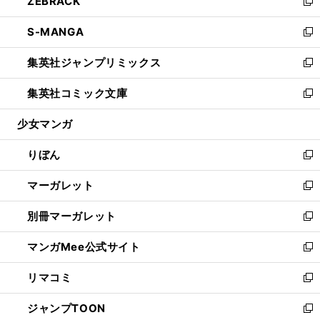
ZEBRACK
く
で
ド
ィ
い
新
開
ウ
ン
ウ
し
S-MANGA
く
で
ド
ィ
い
新
開
ウ
ン
ウ
し
集英社ジャンプリミックス
く
で
ド
ィ
い
新
開
ウ
ン
ウ
し
集英社コミック文庫
く
で
ド
ィ
い
新
開
ウ
ン
ウ
し
少女マンガ
く
で
ド
ィ
い
開
ウ
ン
ウ
りぼん
く
で
ド
ィ
新
開
ウ
ン
し
マーガレット
く
で
ド
い
新
開
ウ
ウ
し
別冊マーガレット
く
で
ィ
い
新
開
ン
ウ
し
マンガMee公式サイト
く
ド
ィ
い
新
ウ
ン
ウ
し
リマコミ
で
ド
ィ
い
新
開
ウ
ン
ウ
し
ジャンプTOON
く
で
ド
ィ
い
新