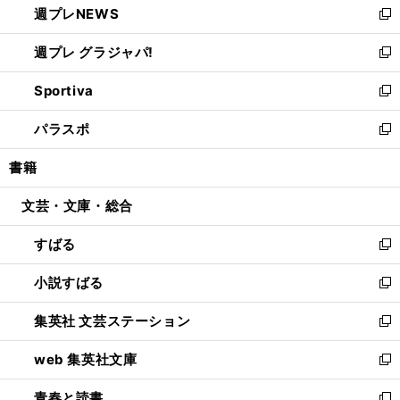
週プレNEWS
く
で
ド
い
新
開
ウ
ウ
し
週プレ グラジャパ!
く
で
ィ
い
新
開
ン
ウ
し
Sportiva
く
ド
ィ
い
新
ウ
ン
ウ
し
パラスポ
で
ド
ィ
い
新
開
ウ
ン
ウ
し
書籍
く
で
ド
ィ
い
開
ウ
ン
ウ
文芸・文庫・総合
く
で
ド
ィ
開
ウ
ン
すばる
く
で
ド
新
開
ウ
し
小説すばる
く
で
い
新
開
ウ
し
集英社 文芸ステーション
く
ィ
い
新
ン
ウ
し
web 集英社文庫
ド
ィ
い
新
ウ
ン
ウ
し
青春と読書
で
ド
ィ