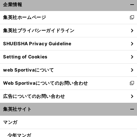
企業情報
開
く/
集英社ホームページ
新
閉
し
じ
集英社プライバシーガイドライン
い
る
ウ
SHUEISHA Privacy Guideline
ィ
ン
Setting of Cookies
ド
ウ
web Sportivaについて
で
前
へ
開
Web Sportivaについてのお問い合わせ
く
新
し
広告についてのお問い合わせ
い
ウ
集英社サイト
ィ
開
ン
く/
マンガ
ド
閉
ウ
じ
少年マンガ
で