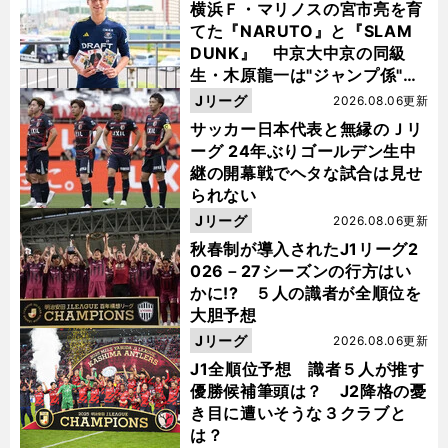
横浜Ｆ・マリノスの宮市亮を育
てた『NARUTO』と『SLAM
DUNK』 中京大中京の同級
生・木原龍一は"ジャンプ係"だ
った
Jリーグ
2026.08.06更新
サッカー日本代表と無縁のＪリ
ーグ 24年ぶりゴールデン生中
継の開幕戦でヘタな試合は見せ
られない
Jリーグ
2026.08.06更新
秋春制が導入されたJ1リーグ2
026－27シーズンの行方はい
かに!? ５人の識者が全順位を
大胆予想
Jリーグ
2026.08.06更新
J1全順位予想 識者５人が推す
優勝候補筆頭は？ J2降格の憂
き目に遭いそうな３クラブと
は？