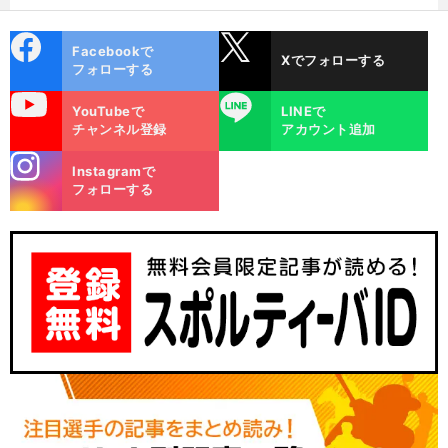
cebo
X
Facebookで
Xでフォローする
ok
フォローする
uTube
LINE
YouTubeで
LINEで
チャンネル登録
アカウント追加
stagra
Instagramで
m
フォローする