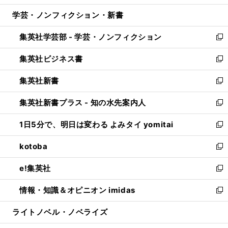
開
ウ
ン
ウ
し
学芸・ノンフィクション・新書
く
で
ド
ィ
い
開
ウ
ン
ウ
集英社学芸部 - 学芸・ノンフィクション
く
で
ド
ィ
新
開
ウ
ン
し
集英社ビジネス書
く
で
ド
い
新
開
ウ
ウ
し
集英社新書
く
で
ィ
い
新
開
ン
ウ
し
集英社新書プラス - 知の水先案内人
く
ド
ィ
い
新
ウ
ン
ウ
し
1日5分で、明日は変わる よみタイ yomitai
で
ド
ィ
い
新
開
ウ
ン
ウ
し
kotoba
く
で
ド
ィ
い
新
開
ウ
ン
ウ
し
e!集英社
く
で
ド
ィ
い
新
開
ウ
ン
ウ
し
情報・知識＆オピニオン imidas
く
で
ド
ィ
い
新
開
ウ
ン
ウ
し
ライトノベル・ノベライズ
く
で
ド
ィ
い
開
ウ
ン
ウ