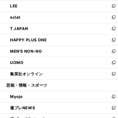
開
ウ
ン
ウ
し
LEE
く
で
ド
ィ
い
新
開
ウ
ン
ウ
し
eclat
く
で
ド
ィ
い
新
開
ウ
ン
ウ
し
T JAPAN
く
で
ド
ィ
い
新
開
ウ
ン
ウ
し
HAPPY PLUS ONE
く
で
ド
ィ
い
新
開
ウ
ン
ウ
し
MEN'S NON-NO
く
で
ド
ィ
い
新
開
ウ
ン
ウ
し
UOMO
く
で
ド
ィ
い
新
開
ウ
ン
ウ
し
集英社オンライン
く
で
ド
ィ
い
新
開
ウ
ン
ウ
し
芸能・情報・スポーツ
く
で
ド
ィ
い
開
ウ
ン
ウ
Myojo
く
で
ド
ィ
新
開
ウ
ン
し
週プレNEWS
く
で
ド
い
新
開
ウ
ウ
し