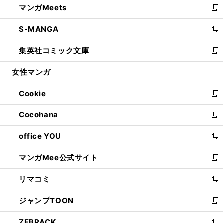
マンガMeets
く
で
ド
ィ
い
新
開
ウ
ン
ウ
し
S-MANGA
く
で
ド
ィ
い
新
開
ウ
ン
ウ
し
集英社コミック文庫
く
で
ド
ィ
い
新
開
ウ
ン
ウ
し
女性マンガ
く
で
ド
ィ
い
開
ウ
ン
ウ
Cookie
く
で
ド
ィ
新
開
ウ
ン
し
Cocohana
く
で
ド
い
新
開
ウ
ウ
し
office YOU
く
で
ィ
い
新
開
ン
ウ
し
マンガMee公式サイト
く
ド
ィ
い
新
ウ
ン
ウ
し
リマコミ
で
ド
ィ
い
新
開
ウ
ン
ウ
し
ジャンプTOON
く
で
ド
ィ
い
新
開
ウ
ン
ウ
し
ZEBRACK
く
で
ド
ィ