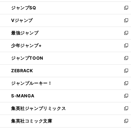
し
ジャンプSQ
い
新
ウ
し
Vジャンプ
ィ
い
新
ン
ウ
し
最強ジャンプ
ド
ィ
い
新
ウ
ン
ウ
し
少年ジャンプ+
で
ド
ィ
い
新
開
ウ
ン
ウ
し
ジャンプTOON
く
で
ド
ィ
い
新
開
ウ
ン
ウ
し
ZEBRACK
く
で
ド
ィ
い
新
開
ウ
ン
ウ
し
ジャンプルーキー！
く
で
ド
ィ
い
新
開
ウ
ン
ウ
し
S-MANGA
く
で
ド
ィ
い
新
開
ウ
ン
ウ
し
集英社ジャンプリミックス
く
で
ド
ィ
い
新
開
ウ
ン
ウ
し
集英社コミック文庫
く
で
ド
ィ
い
新
開
ウ
ン
ウ
し