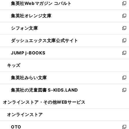
集英社Webマガジン コバルト
く
で
ド
ィ
新
開
ウ
ン
し
集英社オレンジ文庫
く
で
ド
い
新
開
ウ
ウ
し
シフォン文庫
く
で
ィ
い
新
開
ン
ウ
し
ダッシュエックス文庫公式サイト
く
ド
ィ
い
新
ウ
ン
ウ
し
JUMP j-BOOKS
で
ド
ィ
い
新
開
ウ
ン
ウ
し
キッズ
く
で
ド
ィ
い
開
ウ
ン
ウ
集英社みらい文庫
く
で
ド
ィ
新
開
ウ
ン
し
集英社の児童図書 S-KIDS.LAND
く
で
ド
い
新
開
ウ
ウ
し
オンラインストア・
その他WEBサービス
く
で
ィ
い
開
ン
ウ
オンラインストア
く
ド
ィ
ウ
ン
OTO
で
ド
新