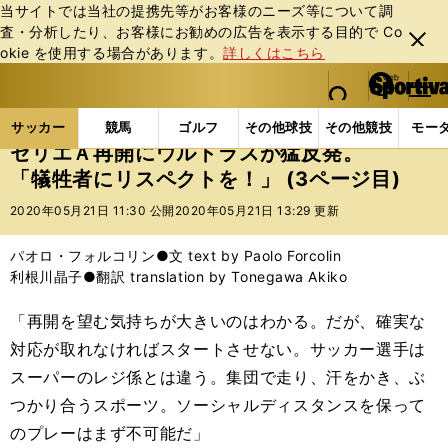
当サイトでは当社の提携先等がお客様のニーズ等について調
査・分析したり、お客様にお勧めの広告を表⽰する⽬的で Co
閉じ
okie を使⽤する場合があります。
詳しくはこちら
る
マイペ
web Sportiva (webスポルティーバ)
検索
メニュ
we
ー
サッカーの記事一覧
海外サッカー
海外サッカー
b
ジ
サッカー
競馬
ゴルフ
その他球技
その他競技
モー
ス
セリエＡ再開にウルトラスが猛反発。
ポ
「犠牲者にリスペクトを！」 (3ページ目)
ル
テ
2020年05月21日 11:30 公開
2020年05月21日 13:29 更新
ィ
ー
パオロ・フォルコリン●文 text by Paolo Forcolin
バ
利根川晶子●翻訳 translation by Tonegawa Akiko
「再開を望む気持ちが大きいのはわかる。だが、確実な
対応が取れなければスタートさせない。サッカー選手は
スーパーのレジ係とは違う。集団で走り、汗をかき、ぶ
つかり合うスポーツ。ソーシャルディスタンスを保って
のプレーはまず不可能だ」