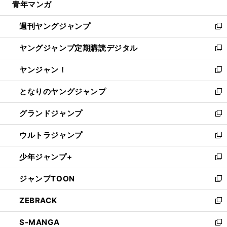
青年マンガ
く
で
ド
ィ
い
開
ウ
ン
ウ
週刊ヤングジャンプ
く
で
ド
ィ
新
開
ウ
ン
し
ヤングジャンプ定期購読デジタル
く
で
ド
い
新
開
ウ
ウ
し
ヤンジャン！
く
で
ィ
い
新
開
ン
ウ
し
となりのヤングジャンプ
く
ド
ィ
い
新
ウ
ン
ウ
し
グランドジャンプ
で
ド
ィ
い
新
開
ウ
ン
ウ
し
ウルトラジャンプ
く
で
ド
ィ
い
新
開
ウ
ン
ウ
し
少年ジャンプ+
く
で
ド
ィ
い
新
開
ウ
ン
ウ
し
ジャンプTOON
く
で
ド
ィ
い
新
開
ウ
ン
ウ
し
ZEBRACK
く
で
ド
ィ
い
新
開
ウ
ン
ウ
し
S-MANGA
く
で
ド
ィ
い
新