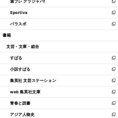
週プレ グラジャパ!
く
で
ィ
い
新
開
ン
ウ
し
Sportiva
く
ド
ィ
い
新
ウ
ン
ウ
し
パラスポ
で
ド
ィ
い
新
開
ウ
ン
ウ
し
書籍
く
で
ド
ィ
い
開
ウ
ン
ウ
文芸・文庫・総合
く
で
ド
ィ
開
ウ
ン
すばる
く
で
ド
新
開
ウ
し
小説すばる
く
で
い
新
開
ウ
し
集英社 文芸ステーション
く
ィ
い
新
ン
ウ
し
web 集英社文庫
ド
ィ
い
新
ウ
ン
ウ
し
青春と読書
で
ド
ィ
い
新
開
ウ
ン
ウ
し
アジア人物史
く
で
ド
ィ
い
新