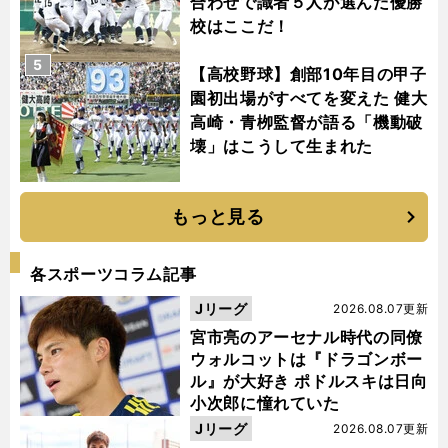
合わせで識者５人が選んだ優勝
校はここだ！
5
【高校野球】創部10年目の甲子
園初出場がすべてを変えた 健大
高崎・青栁監督が語る「機動破
壊」はこうして生まれた
もっと見る
各スポーツコラム記事
Jリーグ
2026.08.07更新
宮市亮のアーセナル時代の同僚
ウォルコットは『ドラゴンボー
ル』が大好き ポドルスキは日向
小次郎に憧れていた
Jリーグ
2026.08.07更新