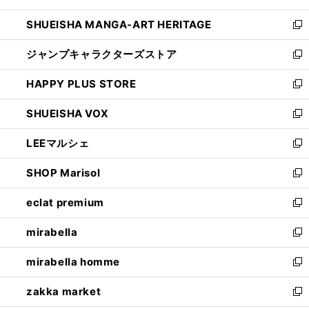
開
ウ
し
SHUEISHA MANGA-ART HERITAGE
く
で
い
新
開
ウ
し
ジャンプキャラクターズストア
く
ィ
い
新
ン
ウ
し
HAPPY PLUS STORE
ド
ィ
い
新
ウ
ン
ウ
し
SHUEISHA VOX
で
ド
ィ
い
新
開
ウ
ン
ウ
し
LEEマルシェ
く
で
ド
ィ
い
新
開
ウ
ン
ウ
し
SHOP Marisol
く
で
ド
ィ
い
新
開
ウ
ン
ウ
し
eclat premium
く
で
ド
ィ
い
新
開
ウ
ン
ウ
し
mirabella
く
で
ド
ィ
い
新
開
ウ
ン
ウ
し
mirabella homme
く
で
ド
ィ
い
新
開
ウ
ン
ウ
し
zakka market
く
で
ド
ィ
い
新
開
ウ
ン
ウ
し