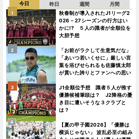
今日
昨日
週間
月間
秋春制が導入されたJ1リーグ2
1
026－27シーズンの行方はい
かに!? ５人の識者が全順位を
大胆予想
「お前がラクして生意気だな」
2
「あいつ若いくせに」厳しい言
葉を浴びせられるも佐藤慎太郎
が貫いた誇りとファンへの思い
J1全順位予想 識者５人が推す
3
優勝候補筆頭は？ J2降格の憂
き目に遭いそうな３クラブと
は？
4
【夏の甲子園2026】「優勝は
横浜じゃない」 波乱必至の組み