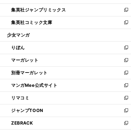
開
ウ
ン
ウ
し
集英社ジャンプリミックス
く
で
ド
ィ
い
新
開
ウ
ン
ウ
し
集英社コミック文庫
く
で
ド
ィ
い
新
開
ウ
ン
ウ
し
少女マンガ
く
で
ド
ィ
い
開
ウ
ン
ウ
りぼん
く
で
ド
ィ
新
開
ウ
ン
し
マーガレット
く
で
ド
い
新
開
ウ
ウ
し
別冊マーガレット
く
で
ィ
い
新
開
ン
ウ
し
マンガMee公式サイト
く
ド
ィ
い
新
ウ
ン
ウ
し
リマコミ
で
ド
ィ
い
新
開
ウ
ン
ウ
し
ジャンプTOON
く
で
ド
ィ
い
新
開
ウ
ン
ウ
し
ZEBRACK
く
で
ド
ィ
い
新
開
ウ
ン
ウ
し