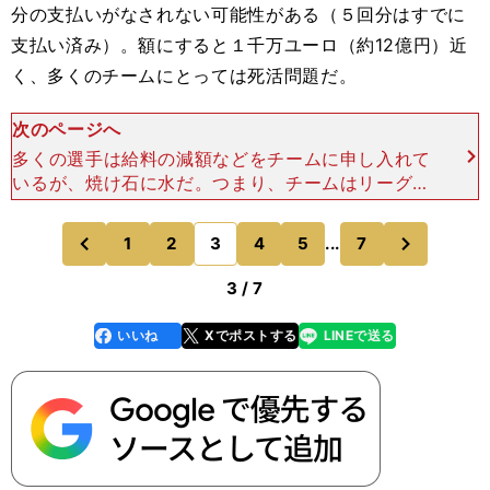
分の支払いがなされない可能性がある（５回分はすでに
支払い済み）。額にすると１千万ユーロ（約12億円）近
く、多くのチームにとっては死活問題だ。
次のページへ
多くの選手は給料の減額などをチームに申し入れて
いるが、焼け石に水だ。つまり、チームはリーグを
再開するか、へたをすると破産するかの選択を迫ら
れている。中小チームだけでなく、伝統あるビッグ
次
1
2
3
4
5
...
7
のページへ
のページへ
クラブでさえ同じ
前
3 / 7
いいね
Xでポストする
LINEで送る
line
faceboo
x
k