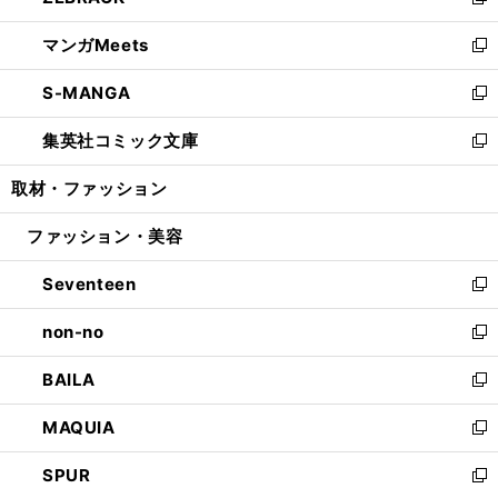
い
新
開
ウ
ン
ウ
し
マンガMeets
く
で
ド
ィ
い
新
開
ウ
ン
ウ
し
S-MANGA
く
で
ド
ィ
い
新
開
ウ
ン
ウ
し
集英社コミック文庫
く
で
ド
ィ
い
新
開
ウ
ン
ウ
し
取材・ファッション
く
で
ド
ィ
い
開
ウ
ン
ウ
ファッション・美容
く
で
ド
ィ
開
ウ
ン
Seventeen
く
で
ド
新
開
ウ
し
non-no
く
で
い
新
開
ウ
し
BAILA
く
ィ
い
新
ン
ウ
し
MAQUIA
ド
ィ
い
新
ウ
ン
ウ
し
SPUR
で
ド
ィ
い
新