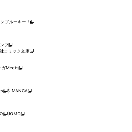
ャンプルーキー！
新
し
い
ウ
ャンプ
新
ィ
社コミック文庫
し
新
ン
い
し
ド
ウ
い
ウ
ガMeets
新
ィ
ウ
で
し
ン
ィ
開
い
ド
ン
く
ウ
ウ
ド
s
S-MANGA
新
新
ィ
で
ウ
し
し
ン
開
で
い
い
ド
く
開
ウ
ウ
ウ
NO
UOMO
く
新
新
ィ
ィ
で
し
し
ン
ン
開
い
い
ド
ド
く