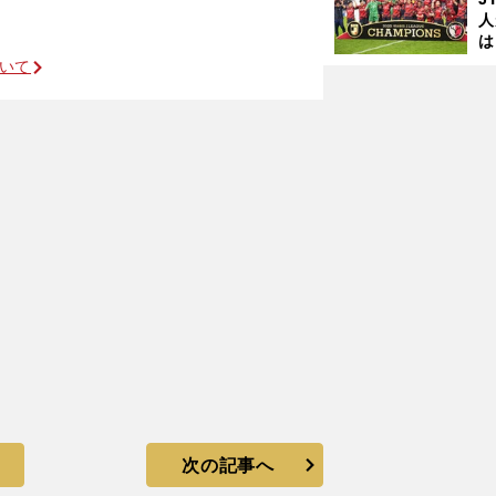
人
は
に
ついて
アトレティコと契約した日本人少年がいた
と
次の記事へ