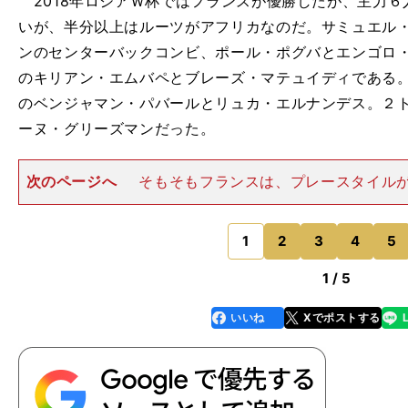
2018年ロシアＷ杯ではフランスが優勝したが、主力６
いが、半分以上はルーツがアフリカなのだ。サミュエル
ンのセンターバックコンビ、ポール・ポグバとエンゴロ
のキリアン・エムバペとブレーズ・マテュイディである。
のベンジャマン・パバールとリュカ・エルナンデス。２
ーヌ・グリーズマンだった。
次のページへ
そもそもフランスは、プレースタイル
で気づきにくいのだが、優勝したチームのスタイルはか
だった。 この大会のフランスの特徴は「負けにくさ」
するまではいかないが、ど
1
2
3
4
5
のページへ
1 / 5
いいね
Xでポストする
line
faceboo
x
k