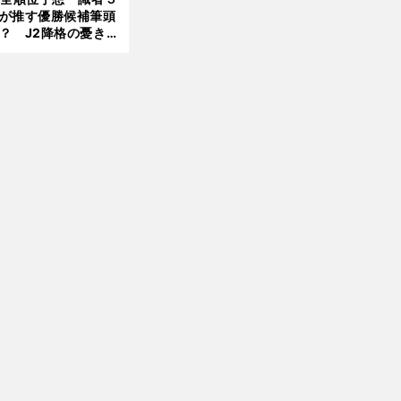
が推す優勝候補筆頭
？ J2降格の憂き目
遭いそうな３クラブ
前
へ
は？