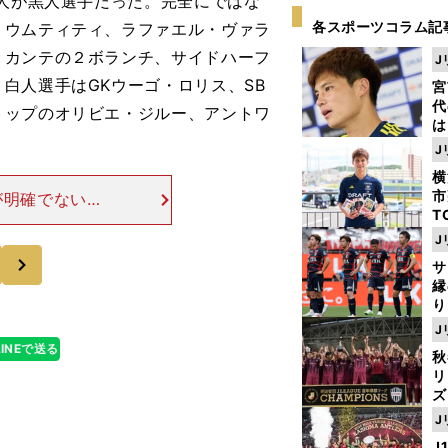
人が黒人選手だった。完全にではな
各スポーツコラム記
・ウムティティ、ラファエル・ヴァラ
・カンテの２ボランチ、サイドハーフ
J
白人選手はGKウーゴ・ロリス、SB
宮
代
トップのオリビエ・ジルー、アントワ
は
が
J
日
横
た
市
が明確でないの
T
なりアフリカ的
K
J
だ。相手を圧倒
級
次
サ
ャ
縁
り
開
J
見
LINEで送る
秋
リ
ズ
J
を
J