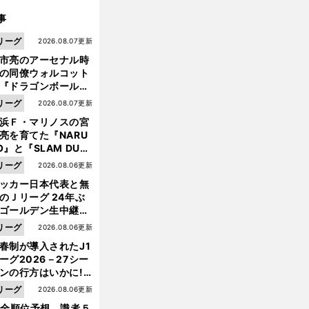
事
リーグ
2026.08.07更新
市亮のアーセナル時
の同僚ウォルコット
『ドラゴンボール』
大好き ポドルスキは
リーグ
2026.08.07更新
向小次郎に憧れてい
浜Ｆ・マリノスの宮
亮を育てた『NARU
O』と『SLAM DUN
』 中京大中京の同
リーグ
2026.08.06更新
生・木原龍一は"ジ
ッカー日本代表と無
ンプ係"だった
のＪリーグ 24年ぶ
ゴールデン生中継の
幕戦でヘタな試合は
リーグ
2026.08.06更新
せられない
春制が導入されたJ1
ーグ2026－27シー
ンの行方はいかに!?
５人の識者が全順位
リーグ
2026.08.06更新
大胆予想
1全順位予想 識者５