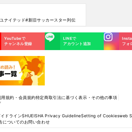
・ユナイテッド
#新旧サッカースター列伝
Instagra
LINE
YouTubeで
LINEで
Inst
m
チャンネル登録
アカウント追加
フォ
利用規約・会員規約
特定商取引法に基づく表示・その他の事項
プ
ガイドライン
SHUEISHA Privacy Guideline
Setting of Cookies
web 
告についてのお問い合わせ