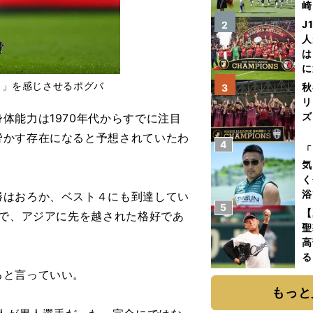
崎
「
J
2
て
人
は
に
と
カ」を感じさせるポグバ
秋
3
リ
ズ
能力は1970年代からすでに注目
脅かす存在になると予想されていたわ
4
を
「
気
く
浴
はおろか、ベスト４にも到達してい
5
太
【
ので、アジアに先を越された格好であ
ァ
聖
高
る
ト
ると言っていい。
く
もっと