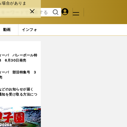
る場合がありま
マイペ
閉じ
検索
メニュ
ー
る
す
ジ
る
動画
インフォ
ィーバ バレーボール特
.4 6月30日発売
ィーバ 部活特集号 3
売
などのお知らせが届く
通知を受け取る方法につ