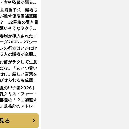
・青栁監督が語る
機動破壊」はこうし
1全順位予想 識者５
生まれた
が推す優勝候補筆頭
？ J2降格の憂き目
遭いそうな３クラブ
は？
春制が導入されたJ1
ーグ2026－27シー
ンの行方はいかに!?
５人の識者が全順位
大胆予想
お前がラクして生意
だな」「あいつ若い
せに」厳しい言葉を
びせられるも佐藤慎
郎が貫いた誇りとフ
夏の甲子園2026】
ンへの思い
隷クリストファー・
部陸の「２回加速す
」規格外のストレー
 それでもプロではな
大学進学を選ぶ理由
見る