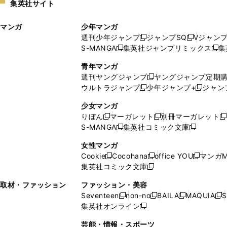
集英社サイト
ウ
い
ィ
ウ
マンガ
少年マンガ
ン
ィ
週刊少年ジャンプ
ジャンプSQ
Vジャン
ド
ン
新
新
S-MANGA
集英社ジャンプリミックス
集
ウ
ド
新
し
し
新
で
ウ
し
い
い
し
青年マンガ
開
で
い
ウ
ウ
い
週刊ヤングジャンプ
ヤングジャンプ定期
新
く
開
ウ
ィ
ィ
ウ
ウルトラジャンプ
少年ジャンプ+
ジャン
新
し
新
く
ィ
ン
ン
ィ
し
い
し
ン
ド
ド
ン
少女マンガ
い
ウ
い
ド
ウ
ウ
ド
りぼん
マーガレット
別冊マーガレット
新
新
新
ウ
ィ
ウ
ウ
で
で
ウ
S-MANGA
集英社コミック文庫
し
新
し
新
ィ
ン
ィ
で
開
開
で
い
し
い
し
ン
ド
ン
女性マンガ
開
く
く
開
ウ
い
ウ
い
ド
ウ
ド
Cookie
Cocohana
office YOU
マンガM
く
く
新
新
新
ィ
ウ
ィ
ウ
ウ
で
ウ
集英社コミック文庫
し
新
し
し
ン
ィ
ン
ィ
で
開
で
い
し
い
い
ド
ン
ド
ン
取材・ファッション
ファッション・美容
開
く
開
ウ
い
ウ
ウ
ウ
ド
ウ
ド
Seventeen
non-no
BAILA
MAQUIA
S
く
く
新
新
新
新
ィ
ウ
ィ
ィ
で
ウ
で
ウ
集英社オンライン
し
新
し
し
し
ン
ィ
ン
ン
開
で
開
で
い
し
い
い
い
ド
ン
ド
ド
芸能・情報・スポーツ
く
開
く
開