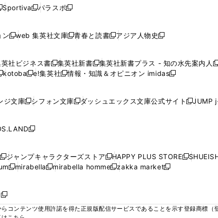
ウ
ウ
ウ
ウ
ウ
ウ
ウ
ウ
ウ
Sportiva
パラスポ
新
新
ィ
ィ
ィ
ィ
ィ
で
で
で
で
し
し
し
ン
ン
ン
ン
ン
開
開
開
開
い
い
い
ド
ド
ド
ド
ド
ョン
web 集英社文庫
青春と読書
アジア人物史
く
く
く
く
新
新
新
新
ウ
ウ
ウ
ウ
ウ
ウ
ウ
ウ
し
し
し
し
ィ
ィ
ィ
で
で
で
で
で
い
い
い
い
ン
ン
ン
集英社ビジネス書
集英社新書
集英社新書プラス - 知の水先案内人
開
開
開
開
開
新
新
新
ウ
ウ
ウ
ウ
ド
ド
ド
kotoba
e!集英社
情報・知識＆オピニオン imidas
く
く
く
く
く
新
し
新
し
新
ィ
ィ
ィ
ィ
ウ
ウ
ウ
し
し
い
し
い
し
ン
ン
ン
ン
で
で
で
い
い
ウ
い
ウ
い
ド
ド
ド
ド
ンジ文庫
シフォン文庫
ダッシュエックス文庫公式サイト
JUMP 
開
開
開
新
新
新
ウ
ウ
ィ
ウ
ィ
ウ
ウ
ウ
ウ
ウ
く
く
く
し
し
し
ィ
ィ
ン
ィ
ン
ィ
で
で
で
で
い
い
い
ン
ン
ド
ン
ド
ン
S.LAND
開
開
開
開
新
ウ
ウ
ウ
ド
ド
ウ
ド
ウ
ド
く
く
く
く
し
ィ
ィ
ィ
ウ
ウ
で
ウ
で
ウ
い
ン
ン
ン
ジャンプキャラクターズストア
HAPPY PLUS STORE
SHUEIS
で
で
開
で
開
で
新
新
新
ウ
ド
ド
ド
ium
mirabella
mirabella homme
zakka market
開
開
く
開
く
開
し
新
新
新
し
新
し
ィ
ウ
ウ
ウ
く
く
く
く
い
し
し
い
し
し
い
ン
で
で
で
ウ
い
い
ウ
い
い
ウ
ド
ボ
開
開
開
新
ィ
ウ
ウ
ィ
ウ
ウ
ィ
ウ
く
く
く
し
らコンテンツ使用許諾を得た正規版配信サービスであることを示す登録商標（登録番
ン
ィ
ィ
ン
ィ
ィ
ン
で
い
覧はこちら。