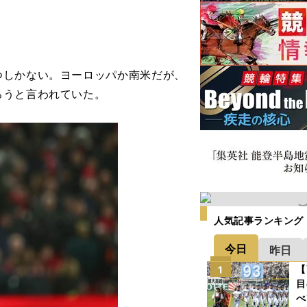
しかない。ヨーロッパか南米だが、
ろうと言われていた。
人気記事ランキング
今日
昨日
【
1
目
べ