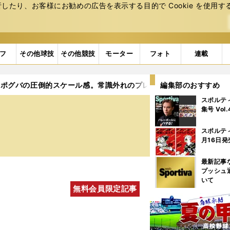
たり、お客様にお勧めの広告を表⽰する⽬的で Cookie を使⽤す
フ
その他球技
その他競技
モーター
フォト
連載
ポグバの圧倒的スケール感。常識外れのプレーが生む強さの正体
編集部のおすすめ
スポルテ
集号 Vol
スポルテ
月16日発
最新記事
プッシュ
いて
無料会員限定記事