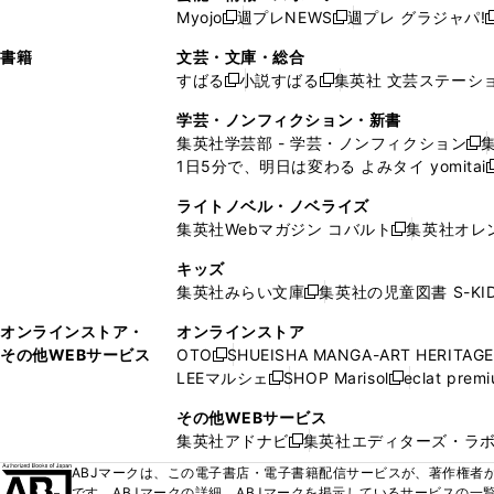
ウ
い
ウ
ウ
ウ
ウ
ド
ウ
ウ
Myojo
週プレNEWS
週プレ グラジャパ!
く
く
新
新
新
ィ
ウ
ィ
ィ
ィ
で
ウ
で
で
し
し
ン
ィ
ン
ン
ン
書籍
文芸・文庫・総合
開
で
開
開
い
い
ド
ン
ド
ド
ド
すばる
小説すばる
集英社 文芸ステーシ
く
開
く
く
新
新
ウ
ウ
ウ
ド
ウ
ウ
ウ
く
し
し
ィ
ィ
学芸・ノンフィクション・新書
で
ウ
で
で
で
い
い
ン
ン
集英社学芸部 - 学芸・ノンフィクション
開
で
開
開
開
新
ウ
ウ
ド
ド
1日5分で、明日は変わる よみタイ yomitai
く
開
く
く
く
し
新
ィ
ィ
ウ
ウ
く
い
ン
ン
ライトノベル・ノベライズ
で
で
ウ
ド
ド
集英社Webマガジン コバルト
集英社オレ
開
開
新
ィ
ウ
ウ
く
く
し
ン
キッズ
で
で
い
ド
集英社みらい文庫
集英社の児童図書 S-KID
開
開
新
ウ
ウ
く
く
し
ィ
オンラインストア・
オンラインストア
で
い
ン
その他WEBサービス
OTO
SHUEISHA MANGA-ART HERITAGE
開
新
ウ
ド
LEEマルシェ
SHOP Marisol
eclat prem
く
し
新
新
ィ
ウ
い
し
し
ン
その他WEBサービス
で
ウ
い
い
ド
集英社アドナビ
集英社エディターズ・ラ
開
新
ィ
ウ
ウ
ウ
く
し
ABJマークは、この電子書店・電子書籍配信サービスが、著作権者か
ン
ィ
ィ
で
い
です。ABJマークの詳細、ABJマークを掲示しているサービスの一