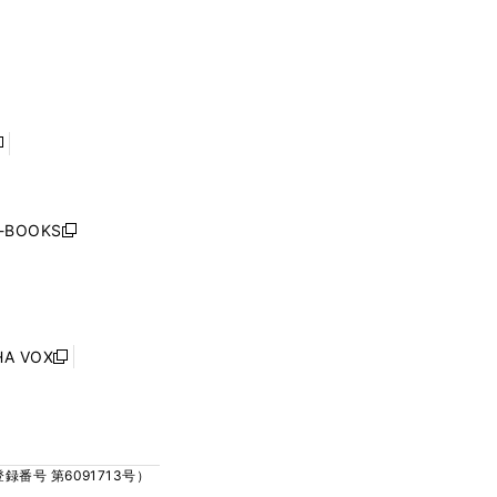
ウ
ウ
ウ
ウ
ィ
ィ
で
で
ン
ン
開
開
ド
ド
く
く
ウ
ウ
で
で
開
開
く
く
し
い
ウ
j-BOOKS
新
ィ
し
ン
い
ド
ウ
ウ
ィ
で
ン
HA VOX
開
新
ド
く
し
ウ
い
で
ウ
開
ィ
く
号 第6091713号）
ン