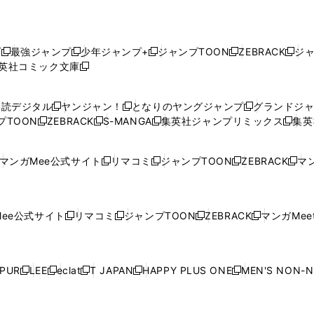
プ
最強ジャンプ
少年ジャンプ+
ジャンプTOON
ZEBRACK
ジ
新
新
新
新
新
英社コミック文庫
し
新
し
し
し
し
い
い
し
い
い
い
ウ
ウ
い
ウ
ウ
ウ
購読デジタル
ヤンジャン！
となりのヤングジャンプ
グランドジ
新
新
新
ィ
ィ
ウ
ィ
ィ
ィ
プTOON
ZEBRACK
S-MANGA
集英社ジャンプリミックス
集英
新
し
新
し
新
し
新
ン
ン
ィ
ン
ン
ン
し
い
し
い
し
い
し
ド
ド
ン
ド
ド
ド
い
ウ
い
ウ
い
ウ
い
ウ
ウ
ド
ウ
ウ
ウ
マンガMee公式サイト
リマコミ
ジャンプTOON
ZEBRACK
マン
新
新
新
新
ウ
ィ
ウ
ィ
ウ
ィ
ウ
で
で
ウ
で
で
で
し
し
し
し
し
ィ
ン
ィ
ン
ィ
ン
ィ
開
開
で
開
開
開
い
い
い
い
い
ン
ド
ン
ド
ン
ド
ン
く
く
開
く
く
く
ウ
ウ
ウ
ウ
ウ
ド
ウ
ド
ウ
ド
ウ
ド
ee公式サイト
リマコミ
ジャンプTOON
ZEBRACK
マンガMeet
く
新
新
新
新
ィ
ィ
ィ
ィ
ィ
ウ
で
ウ
で
ウ
で
ウ
し
し
し
し
ン
ン
ン
ン
ン
で
開
で
開
で
開
で
い
い
い
い
ド
ド
ド
ド
ド
開
く
開
く
開
く
開
ウ
ウ
ウ
ウ
ウ
ウ
ウ
ウ
ウ
PUR
LEE
eclat
T JAPAN
HAPPY PLUS ONE
MEN'S NON-
く
く
く
く
新
新
新
新
新
ィ
ィ
ィ
ィ
で
で
で
で
で
し
し
し
し
し
ン
ン
ン
ン
開
開
開
開
開
い
い
い
い
い
ド
ド
ド
ド
く
く
く
く
く