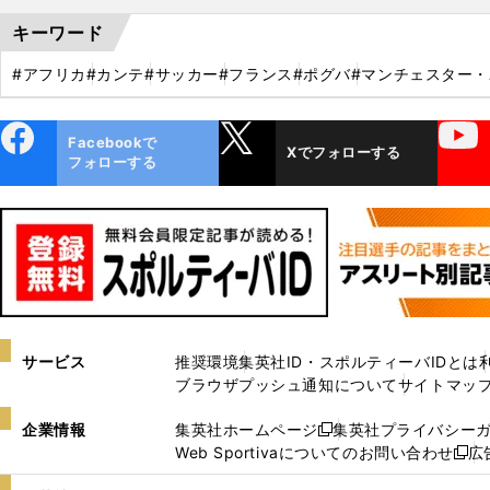
キーワード
#アフリカ
#カンテ
#サッカー
#フランス
#ポグバ
#マンチェスター
ebo
X
YouTube
Facebookで
Xでフォローする
ok
フォローする
サービス
推奨環境
集英社ID・スポルティーバIDとは
ブラウザプッシュ通知について
サイトマッ
企業情報
集英社ホームページ
集英社プライバシー
新
Web Sportivaについてのお問い合わせ
広
し
新
い
し