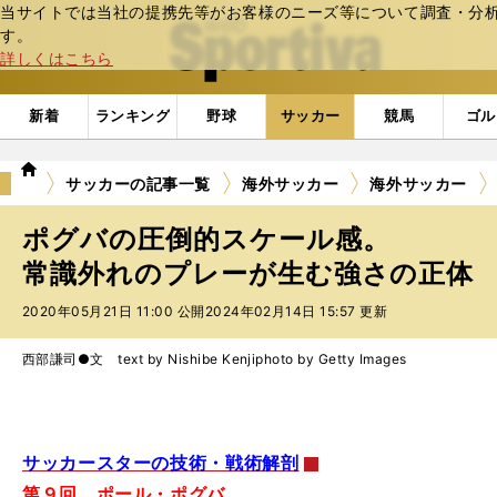
当サイトでは当社の提携先等がお客様のニーズ等について調査・分析し
web Sportiva (webスポルティーバ)
す。
詳しくはこちら
新着
ランキング
野球
サッカー
競馬
ゴル
we
サッカーの記事一覧
海外サッカー
海外サッカー
b
ス
ポグバの圧倒的スケール感。
ポ
ル
常識外れのプレーが生む強さの正体
テ
2020年05月21日 11:00 公開
2024年02月14日 15:57 更新
ィ
ー
バ
西部謙司●文 text by Nishibe Kenji
photo by Getty Images
サッカースターの技術・戦術解剖
第９回 ポール・ポグバ