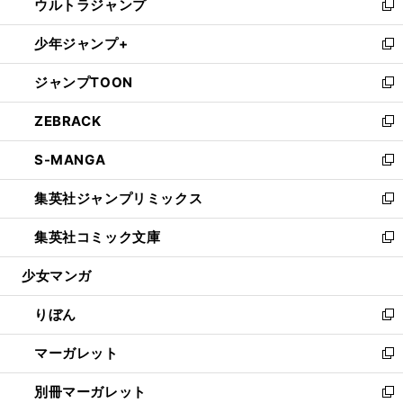
ウルトラジャンプ
く
で
ド
ィ
い
新
開
ウ
ン
ウ
し
少年ジャンプ+
く
で
ド
ィ
い
新
開
ウ
ン
ウ
し
ジャンプTOON
く
で
ド
ィ
い
新
開
ウ
ン
ウ
し
ZEBRACK
く
で
ド
ィ
い
新
開
ウ
ン
ウ
し
S-MANGA
く
で
ド
ィ
い
新
開
ウ
ン
ウ
し
集英社ジャンプリミックス
く
で
ド
ィ
い
新
開
ウ
ン
ウ
し
集英社コミック文庫
く
で
ド
ィ
い
新
開
ウ
ン
ウ
し
少女マンガ
く
で
ド
ィ
い
開
ウ
ン
ウ
りぼん
く
で
ド
ィ
新
開
ウ
ン
し
マーガレット
く
で
ド
い
新
開
ウ
ウ
し
別冊マーガレット
く
で
ィ
い
新