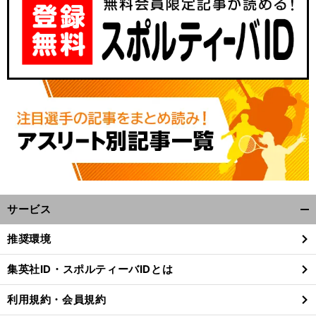
サービス
開
く/
推奨環境
閉
じ
集英社ID・スポルティーバIDとは
る
利用規約・会員規約