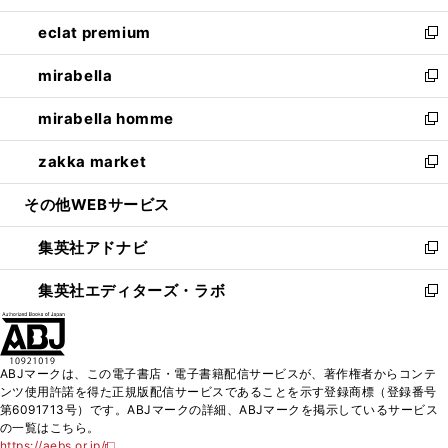
開
ウ
ン
ウ
し
eclat premium
く
で
ド
ィ
い
新
開
ウ
ン
ウ
し
mirabella
く
で
ド
ィ
い
新
開
ウ
ン
ウ
し
mirabella homme
く
で
ド
ィ
い
新
開
ウ
ン
ウ
し
zakka market
く
で
ド
ィ
い
新
開
ウ
ン
ウ
し
その他WEBサービス
く
で
ド
ィ
い
開
ウ
ン
ウ
集英社アドナビ
く
で
ド
ィ
新
開
ウ
ン
し
集英社エディターズ・ラボ
く
で
ド
い
新
開
ウ
ウ
し
く
で
ィ
い
開
ン
ウ
ABJマークは、この電子書店・電子書籍配信サービスが、著作権者からコンテ
く
ド
ィ
ンツ使用許諾を得た正規版配信サービスであることを示す登録商標（登録番号
ウ
ン
第6091713号）です。ABJマークの詳細、ABJマークを掲示しているサービス
で
ド
の一覧はこちら。
開
ウ
https://aebs.or.jp/