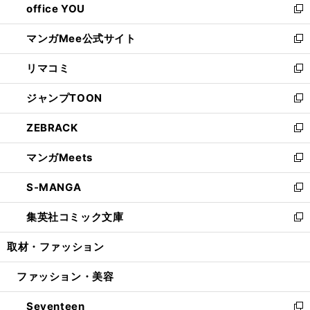
office YOU
く
で
ィ
い
新
開
ン
ウ
し
マンガMee公式サイト
く
ド
ィ
い
新
ウ
ン
ウ
し
リマコミ
で
ド
ィ
い
新
開
ウ
ン
ウ
し
ジャンプTOON
く
で
ド
ィ
い
新
開
ウ
ン
ウ
し
ZEBRACK
く
で
ド
ィ
い
新
開
ウ
ン
ウ
し
マンガMeets
く
で
ド
ィ
い
新
開
ウ
ン
ウ
し
S-MANGA
く
で
ド
ィ
い
新
開
ウ
ン
ウ
し
集英社コミック文庫
く
で
ド
ィ
い
新
開
ウ
ン
ウ
し
取材・ファッション
く
で
ド
ィ
い
開
ウ
ン
ウ
ファッション・美容
く
で
ド
ィ
開
ウ
ン
Seventeen
く
で
ド
新