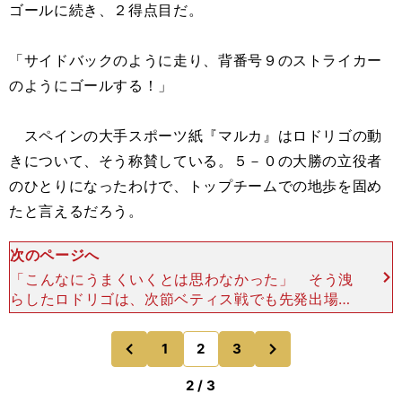
ゴールに続き、２得点目だ。
「サイドバックのように走り、背番号９のストライカー
のようにゴールする！」
スペインの大手スポーツ紙『マルカ』はロドリゴの動
きについて、そう称賛している。５－０の大勝の立役者
のひとりになったわけで、トップチームでの地歩を固め
たと言えるだろう。
次のページへ
「こんなにうまくいくとは思わなかった」 そう洩
らしたロドリゴは、次節ベティス戦でも先発出場を
果たすと、続くCLガラタサライ戦ではハットトリ
ックを達成。今のところ残留という選択が正しかっ
次
1
2
3
のページへ
のページへ
たことを示してい
前
2 / 3