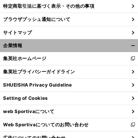
特定商取引法に基づく表示・その他の事項
ブラウザプッシュ通知について
前
へ
サイトマップ
企業情報
開
く/
集英社ホームページ
新
閉
し
じ
集英社プライバシーガイドライン
い
る
ウ
SHUEISHA Privacy Guideline
ィ
ン
Setting of Cookies
ド
ウ
web Sportivaについて
で
開
Web Sportivaについてのお問い合わせ
く
新
し
広告についてのお問い合わせ