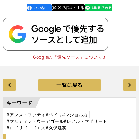
いいね
Xでポストする
LINEで送る
line
faceboo
x
k
Googleの「優先ソース」について
一覧に戻る
キーワード
#アンス・ファティ
#ペドリ
#マジョルカ
#マルティン・ウーデゴール
#レアル・マドリード
#ロドリゴ・ゴエス
#久保建英