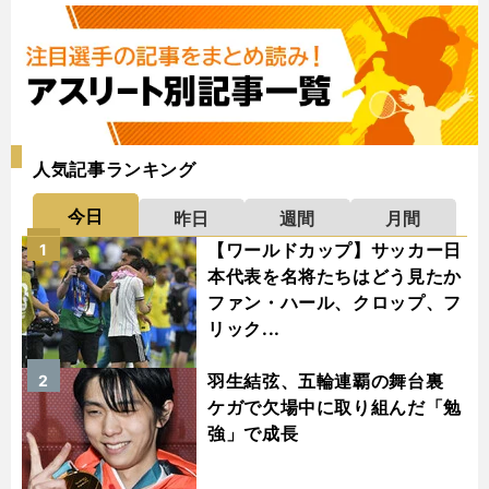
人気記事ランキング
今日
昨日
週間
月間
【ワールドカップ】サッカー日
1
本代表を名将たちはどう見たか
ファン・ハール、クロップ、フ
リック...
羽生結弦、五輪連覇の舞台裏
2
ケガで欠場中に取り組んだ「勉
強」で成長