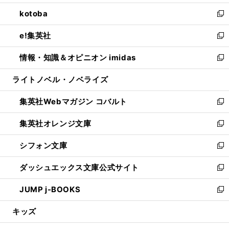
開
ウ
ン
ウ
し
kotoba
く
で
ド
ィ
い
新
開
ウ
ン
ウ
し
e!集英社
く
で
ド
ィ
い
新
開
ウ
ン
ウ
し
情報・知識＆オピニオン imidas
く
で
ド
ィ
い
新
開
ウ
ン
ウ
し
ライトノベル・ノベライズ
く
で
ド
ィ
い
開
ウ
ン
ウ
集英社Webマガジン コバルト
く
で
ド
ィ
新
開
ウ
ン
し
集英社オレンジ文庫
く
で
ド
い
新
開
ウ
ウ
し
シフォン文庫
く
で
ィ
い
新
開
ン
ウ
し
ダッシュエックス文庫公式サイト
く
ド
ィ
い
新
ウ
ン
ウ
し
JUMP j-BOOKS
で
ド
ィ
い
新
開
ウ
ン
ウ
し
キッズ
く
で
ド
ィ
い
開
ウ
ン
ウ