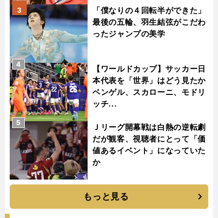
「僕なりの４回転半ができた」
3
最後の五輪、羽生結弦がこだわ
ったジャンプの美学
4
【ワールドカップ】サッカー日
本代表を「世界」はどう見たか
ベンゲル、スカローニ、モドリ
ッチ...
5
Ｊリーグ開幕戦は白熱の逆転劇
だが観客、視聴者にとって「価
値あるイベント」になっていた
か
もっと見る