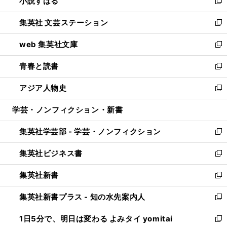
小説すばる
く
で
い
新
開
ウ
し
集英社 文芸ステーション
く
ィ
い
新
ン
ウ
し
web 集英社文庫
ド
ィ
い
新
ウ
ン
ウ
し
青春と読書
で
ド
ィ
い
新
開
ウ
ン
ウ
し
アジア人物史
く
で
ド
ィ
い
新
開
ウ
ン
ウ
し
学芸・ノンフィクション・新書
く
で
ド
ィ
い
開
ウ
ン
ウ
集英社学芸部 - 学芸・ノンフィクション
く
で
ド
ィ
新
開
ウ
ン
し
集英社ビジネス書
く
で
ド
い
新
開
ウ
ウ
し
集英社新書
く
で
ィ
い
新
開
ン
ウ
し
集英社新書プラス - 知の水先案内人
く
ド
ィ
い
新
ウ
ン
ウ
し
1日5分で、明日は変わる よみタイ yomitai
で
ド
ィ
い
新