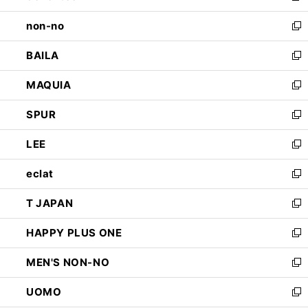
開
ウ
し
non-no
く
で
い
新
開
ウ
し
BAILA
く
ィ
い
新
ン
ウ
し
MAQUIA
ド
ィ
い
新
ウ
ン
ウ
し
SPUR
で
ド
ィ
い
新
開
ウ
ン
ウ
し
LEE
く
で
ド
ィ
い
新
開
ウ
ン
ウ
し
eclat
く
で
ド
ィ
い
新
開
ウ
ン
ウ
し
T JAPAN
く
で
ド
ィ
い
新
開
ウ
ン
ウ
し
HAPPY PLUS ONE
く
で
ド
ィ
い
新
開
ウ
ン
ウ
し
MEN'S NON-NO
く
で
ド
ィ
い
新
開
ウ
ン
ウ
し
UOMO
く
で
ド
ィ
い
新
開
ウ
ン