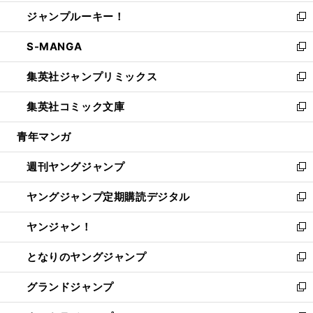
開
ウ
ン
ウ
し
ジャンプルーキー！
く
で
ド
ィ
い
新
開
ウ
ン
ウ
し
S-MANGA
く
で
ド
ィ
い
新
開
ウ
ン
ウ
し
集英社ジャンプリミックス
く
で
ド
ィ
い
新
開
ウ
ン
ウ
し
集英社コミック文庫
く
で
ド
ィ
い
新
開
ウ
ン
ウ
し
青年マンガ
く
で
ド
ィ
い
開
ウ
ン
ウ
週刊ヤングジャンプ
く
で
ド
ィ
新
開
ウ
ン
し
ヤングジャンプ定期購読デジタル
く
で
ド
い
新
開
ウ
ウ
し
ヤンジャン！
く
で
ィ
い
新
開
ン
ウ
し
となりのヤングジャンプ
く
ド
ィ
い
新
ウ
ン
ウ
し
グランドジャンプ
で
ド
ィ
い
新
開
ウ
ン
ウ
し