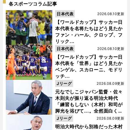
各スポーツコラム記事
日本代表
2026.08.10更新
【ワールドカップ】サッカー日
本代表を名将たちはどう見たか
ファン・ハール、クロップ、フ
リック...
日本代表
2026.08.10更新
【ワールドカップ】サッカー日
本代表を「世界」はどう見たか
ベンゲル、スカローニ、モドリ
ッチ...
Jリーグ
2026.08.09更新
元なでしこジャパン監督・佐々
木則夫が振り返る明治大時代
「練習もしない（木村）和司が
脚光を浴びて...。全然面白くな
い４年間でした」
Jリーグ
2026.08.09更新
明治大時代から別格だった木村