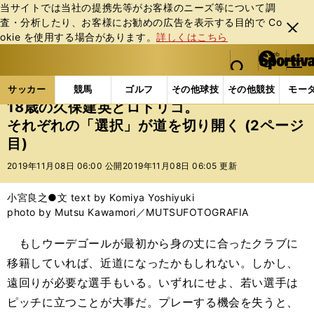
当サイトでは当社の提携先等がお客様のニーズ等について調
査・分析したり、お客様にお勧めの広告を表⽰する⽬的で Co
閉じ
okie を使⽤する場合があります。
詳しくはこちら
る
マイペ
web Sportiva (webスポルティーバ)
検索
メニュ
we
ー
サッカーの記事一覧
海外サッカー
海外サッカー
b
ジ
サッカー
競馬
ゴルフ
その他球技
その他競技
モー
ス
18歳の久保建英とロドリゴ。
ポ
それぞれの「選択」が道を切り開く (2ページ
ル
目)
テ
ィ
2019年11月08日 06:00 公開
2019年11月08日 06:05 更新
ー
バ
小宮良之●文 text by Komiya Yoshiyuki
photo by Mutsu Kawamori／MUTSUFOTOGRAFIA
もしウーデゴールが最初から身の丈に合ったクラブに
移籍していれば、近道になったかもしれない。しかし、
遠回りが必要な選手もいる。いずれにせよ、若い選手は
ピッチに立つことが大事だ。プレーする機会を失うと、