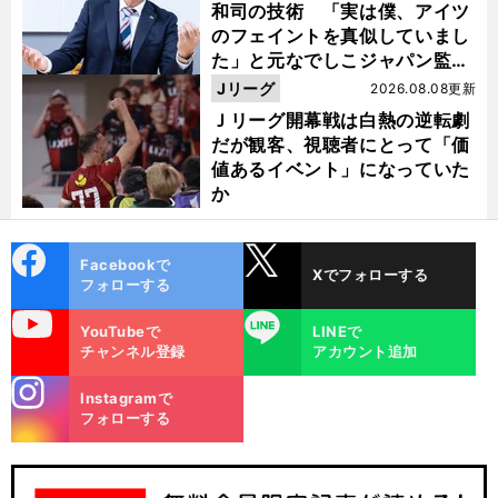
和司の技術 「実は僕、アイツ
のフェイントを真似していまし
た」と元なでしこジャパン監
督・佐々木則夫
Jリーグ
2026.08.08更新
Ｊリーグ開幕戦は白熱の逆転劇
だが観客、視聴者にとって「価
値あるイベント」になっていた
か
cebo
X
Facebookで
Xでフォローする
ok
フォローする
uTube
LINE
YouTubeで
LINEで
チャンネル登録
アカウント追加
stagra
Instagramで
m
フォローする