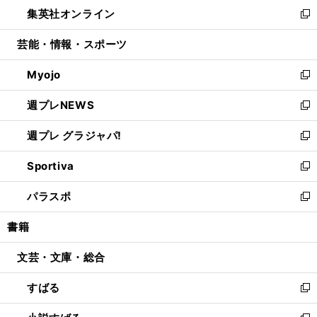
ウ
し
集英社オンライン
く
で
ド
ィ
い
新
開
ウ
ン
ウ
し
芸能・情報・スポーツ
く
で
ド
ィ
い
開
ウ
ン
ウ
Myojo
く
で
ド
ィ
新
開
ウ
ン
し
週プレNEWS
く
で
ド
い
新
開
ウ
ウ
し
週プレ グラジャパ!
く
で
ィ
い
新
開
ン
ウ
し
Sportiva
く
ド
ィ
い
新
ウ
ン
ウ
し
パラスポ
で
ド
ィ
い
新
開
ウ
ン
ウ
し
書籍
く
で
ド
ィ
い
開
ウ
ン
ウ
文芸・文庫・総合
く
で
ド
ィ
開
ウ
ン
すばる
く
で
ド
新
開
ウ
し