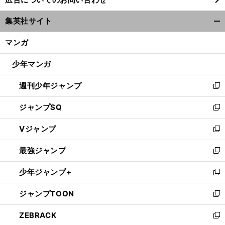
い
ウ
集英社サイト
ィ
開
ン
く/
マンガ
ド
閉
ウ
じ
少年マンガ
で
る
開
週刊少年ジャンプ
く
新
し
ジャンプSQ
い
新
ウ
し
Vジャンプ
ィ
い
新
ン
ウ
し
最強ジャンプ
ド
ィ
い
新
ウ
ン
ウ
し
少年ジャンプ+
で
ド
ィ
い
新
開
ウ
ン
ウ
し
ジャンプTOON
く
で
ド
ィ
い
新
開
ウ
ン
ウ
し
ZEBRACK
く
で
ド
ィ
い
新