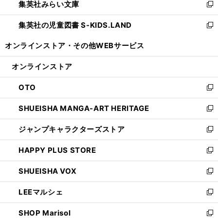
集英社みらい文庫
く
で
ド
ィ
新
開
ウ
ン
し
集英社の児童図書 S-KIDS.LAND
く
で
ド
い
新
開
ウ
ウ
し
オンラインストア・
その他WEBサービス
く
で
ィ
い
開
ン
ウ
オンラインストア
く
ド
ィ
ウ
ン
OTO
で
ド
新
開
ウ
し
SHUEISHA MANGA-ART HERITAGE
く
で
い
新
開
ウ
し
ジャンプキャラクターズストア
く
ィ
い
新
ン
ウ
し
HAPPY PLUS STORE
ド
ィ
い
新
ウ
ン
ウ
し
SHUEISHA VOX
で
ド
ィ
い
新
開
ウ
ン
ウ
し
LEEマルシェ
く
で
ド
ィ
い
新
開
ウ
ン
ウ
し
SHOP Marisol
く
で
ド
ィ
い
新