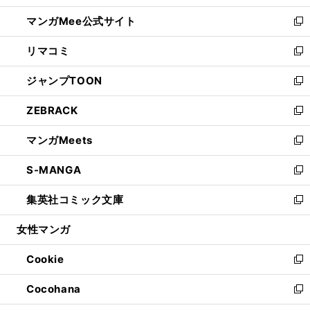
開
ン
ウ
し
マンガMee公式サイト
く
ド
ィ
い
新
ウ
ン
ウ
し
リマコミ
で
ド
ィ
い
新
開
ウ
ン
ウ
し
ジャンプTOON
く
で
ド
ィ
い
新
開
ウ
ン
ウ
し
ZEBRACK
く
で
ド
ィ
い
新
開
ウ
ン
ウ
し
マンガMeets
く
で
ド
ィ
い
新
開
ウ
ン
ウ
し
S-MANGA
く
で
ド
ィ
い
新
開
ウ
ン
ウ
し
集英社コミック文庫
く
で
ド
ィ
い
新
開
ウ
ン
ウ
し
女性マンガ
く
で
ド
ィ
い
開
ウ
ン
ウ
Cookie
く
で
ド
ィ
新
開
ウ
ン
し
Cocohana
く
で
ド
い
新
開
ウ
ウ
し