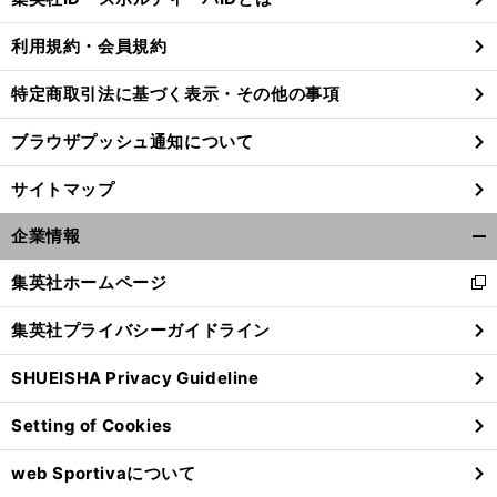
る
利用規約・会員規約
特定商取引法に基づく表示・その他の事項
ブラウザプッシュ通知について
サイトマップ
企業情報
開
く/
集英社ホームページ
新
閉
し
じ
集英社プライバシーガイドライン
い
る
ウ
」
。
前
SHUEISHA Privacy Guideline
へ
ィ
ン
Setting of Cookies
ド
ウ
web Sportivaについて
で
開