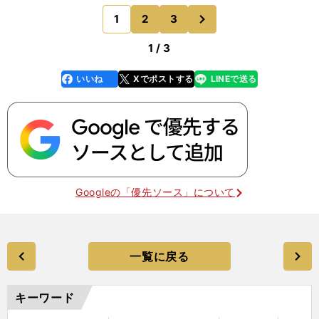
一致した試合は、かくして予定調和の結末へと向か
次
1
2
3
のページへ
って進んでいった。
1 / 3
いいね
Xでポストする
LINEで送る
line
faceboo
x
k
Googleの「優先ソース」について
一覧に戻る
キーワード