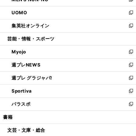
ィ
い
新
開
ウ
ン
ウ
し
UOMO
く
で
ド
ィ
い
新
開
ウ
ン
ウ
し
集英社オンライン
く
で
ド
ィ
い
新
開
ウ
ン
ウ
し
芸能・情報・スポーツ
く
で
ド
ィ
い
開
ウ
ン
ウ
Myojo
く
で
ド
ィ
新
開
ウ
ン
し
週プレNEWS
く
で
ド
い
新
開
ウ
ウ
し
週プレ グラジャパ!
く
で
ィ
い
新
開
ン
ウ
し
Sportiva
く
ド
ィ
い
新
ウ
ン
ウ
し
パラスポ
で
ド
ィ
い
新
開
ウ
ン
ウ
し
書籍
く
で
ド
ィ
い
開
ウ
ン
ウ
文芸・文庫・総合
く
で
ド
ィ