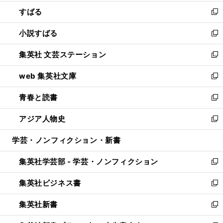
開
ウ
ン
すばる
く
で
ド
新
開
ウ
し
小説すばる
く
で
い
新
開
ウ
し
集英社 文芸ステーション
く
ィ
い
新
ン
ウ
し
web 集英社文庫
ド
ィ
い
新
ウ
ン
ウ
し
青春と読書
で
ド
ィ
い
新
開
ウ
ン
ウ
し
アジア人物史
く
で
ド
ィ
い
新
開
ウ
ン
ウ
し
学芸・ノンフィクション・新書
く
で
ド
ィ
い
開
ウ
ン
ウ
集英社学芸部 - 学芸・ノンフィクション
く
で
ド
ィ
新
開
ウ
ン
し
集英社ビジネス書
く
で
ド
い
新
開
ウ
ウ
し
集英社新書
く
で
ィ
い
新
開
ン
ウ
し