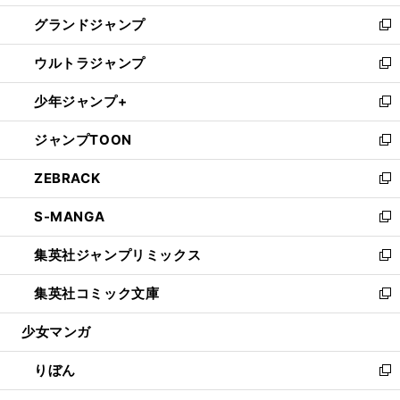
ウ
ン
ウ
し
グランドジャンプ
で
ド
ィ
い
新
開
ウ
ン
ウ
し
ウルトラジャンプ
く
で
ド
ィ
い
新
開
ウ
ン
ウ
し
少年ジャンプ+
く
で
ド
ィ
い
新
開
ウ
ン
ウ
し
ジャンプTOON
く
で
ド
ィ
い
新
開
ウ
ン
ウ
し
ZEBRACK
く
で
ド
ィ
い
新
開
ウ
ン
ウ
し
S-MANGA
く
で
ド
ィ
い
新
開
ウ
ン
ウ
し
集英社ジャンプリミックス
く
で
ド
ィ
い
新
開
ウ
ン
ウ
し
集英社コミック文庫
く
で
ド
ィ
い
新
開
ウ
ン
ウ
し
少女マンガ
く
で
ド
ィ
い
開
ウ
ン
ウ
りぼん
く
で
ド
ィ
新
開
ウ
ン
し