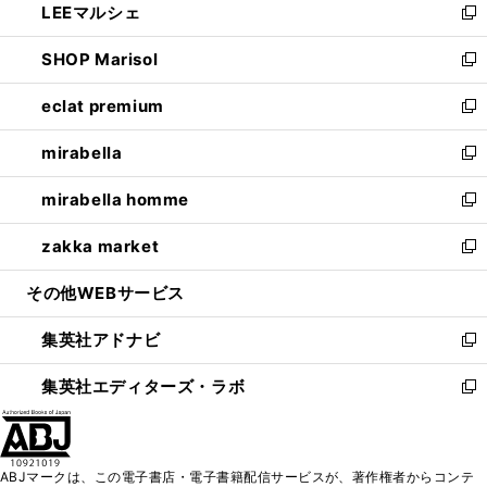
LEEマルシェ
く
で
ド
ィ
い
新
開
ウ
ン
ウ
し
SHOP Marisol
く
で
ド
ィ
い
新
開
ウ
ン
ウ
し
eclat premium
く
で
ド
ィ
い
新
開
ウ
ン
ウ
し
mirabella
く
で
ド
ィ
い
新
開
ウ
ン
ウ
し
mirabella homme
く
で
ド
ィ
い
新
開
ウ
ン
ウ
し
zakka market
く
で
ド
ィ
い
新
開
ウ
ン
ウ
し
その他WEBサービス
く
で
ド
ィ
い
開
ウ
ン
ウ
集英社アドナビ
く
で
ド
ィ
新
開
ウ
ン
し
集英社エディターズ・ラボ
く
で
ド
い
新
開
ウ
ウ
し
く
で
ィ
い
開
ン
ウ
ABJマークは、この電子書店・電子書籍配信サービスが、著作権者からコンテ
く
ド
ィ