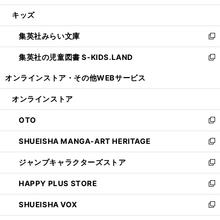
開
ウ
ン
ウ
し
キッズ
く
で
ド
ィ
い
開
ウ
ン
ウ
集英社みらい文庫
く
で
ド
ィ
新
開
ウ
ン
し
集英社の児童図書 S-KIDS.LAND
く
で
ド
い
新
開
ウ
ウ
し
オンラインストア・
その他WEBサービス
く
で
ィ
い
開
ン
ウ
オンラインストア
く
ド
ィ
ウ
ン
OTO
で
ド
新
開
ウ
し
SHUEISHA MANGA-ART HERITAGE
く
で
い
新
開
ウ
し
ジャンプキャラクターズストア
く
ィ
い
新
ン
ウ
し
HAPPY PLUS STORE
ド
ィ
い
新
ウ
ン
ウ
し
SHUEISHA VOX
で
ド
ィ
い
新
開
ウ
ン
ウ
し