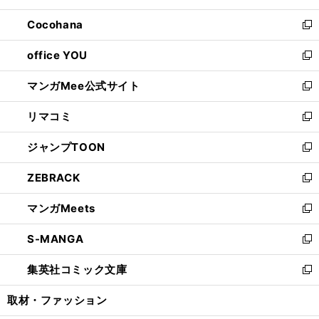
開
ウ
ン
し
Cocohana
く
で
ド
い
新
開
ウ
ウ
し
office YOU
く
で
ィ
い
新
開
ン
ウ
し
マンガMee公式サイト
く
ド
ィ
い
新
ウ
ン
ウ
し
リマコミ
で
ド
ィ
い
新
開
ウ
ン
ウ
し
ジャンプTOON
く
で
ド
ィ
い
新
開
ウ
ン
ウ
し
ZEBRACK
く
で
ド
ィ
い
新
開
ウ
ン
ウ
し
マンガMeets
く
で
ド
ィ
い
新
開
ウ
ン
ウ
し
S-MANGA
く
で
ド
ィ
い
新
開
ウ
ン
ウ
し
集英社コミック文庫
く
で
ド
ィ
い
新
開
ウ
ン
ウ
し
取材・ファッション
く
で
ド
ィ
い
開
ウ
ン
ウ