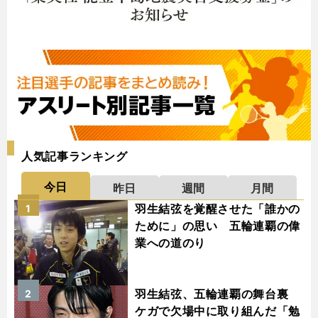
人気記事ランキング
今日
昨日
週間
月間
羽生結弦を覚醒させた「誰かの
1
ために」の思い 五輪連覇の偉
業への道のり
羽生結弦、五輪連覇の舞台裏
2
ケガで欠場中に取り組んだ「勉