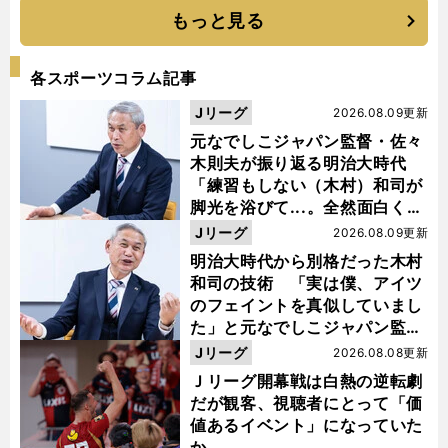
もっと見る
各スポーツコラム記事
Jリーグ
2026.08.09更新
元なでしこジャパン監督・佐々
木則夫が振り返る明治大時代
「練習もしない（木村）和司が
脚光を浴びて...。全然面白くな
い４年間でした」
Jリーグ
2026.08.09更新
明治大時代から別格だった木村
和司の技術 「実は僕、アイツ
のフェイントを真似していまし
た」と元なでしこジャパン監
督・佐々木則夫
Jリーグ
2026.08.08更新
Ｊリーグ開幕戦は白熱の逆転劇
だが観客、視聴者にとって「価
値あるイベント」になっていた
か