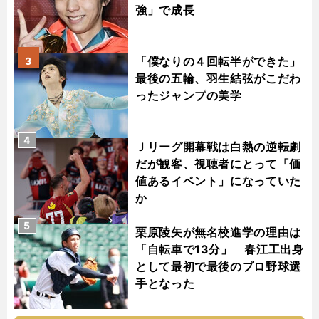
強」で成長
「僕なりの４回転半ができた」
3
最後の五輪、羽生結弦がこだわ
ったジャンプの美学
4
Ｊリーグ開幕戦は白熱の逆転劇
だが観客、視聴者にとって「価
値あるイベント」になっていた
か
5
栗原陵矢が無名校進学の理由は
「自転車で13分」 春江工出身
として最初で最後のプロ野球選
手となった