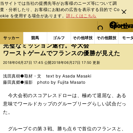
当サイトでは当社の提携先等がお客様のニーズ等について調
査・分析したり、お客様にお勧めの広告を表⽰する⽬的で Co
閉じ
okie を使⽤する場合があります。
詳しくはこちら
る
マイペ
web Sportiva (webスポルティーバ)
検索
メニュ
we
ー
サッカーの記事一覧
海外サッカー
海外サッカー
b
ジ
サッカー
競馬
ゴルフ
その他球技
その他競技
モー
ス
完璧なミッション遂行。今大会
ポ
ワーストゲームでフランスの優勝が見えた
ル
テ
2018年06月27日 17:45 公開
2018年06月27日 17:50 更新
ィ
ー
浅田真樹●取材・文 text by Asada Masaki
バ
藤田真郷●撮影 photo by Fujita Masato
今大会初のスコアレスドローは、極めて退屈な、ある
意味でワールドカップのグループリーグらしい試合だっ
た。
グループＣの第３戦、勝ち点６で首位のフランスと、