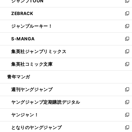
ジャンプTOON
く
で
ド
ィ
い
新
開
ウ
ン
ウ
し
ZEBRACK
く
で
ド
ィ
い
新
開
ウ
ン
ウ
し
ジャンプルーキー！
く
で
ド
ィ
い
新
開
ウ
ン
ウ
し
S-MANGA
く
で
ド
ィ
い
新
開
ウ
ン
ウ
し
集英社ジャンプリミックス
く
で
ド
ィ
い
新
開
ウ
ン
ウ
し
集英社コミック文庫
く
で
ド
ィ
い
新
開
ウ
ン
ウ
し
青年マンガ
く
で
ド
ィ
い
開
ウ
ン
ウ
週刊ヤングジャンプ
く
で
ド
ィ
新
開
ウ
ン
し
ヤングジャンプ定期購読デジタル
く
で
ド
い
新
開
ウ
ウ
し
ヤンジャン！
く
で
ィ
い
新
開
ン
ウ
し
となりのヤングジャンプ
く
ド
ィ
い
新