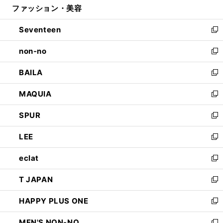
ファッション・美容
く
で
ド
ィ
開
ウ
ン
Seventeen
く
で
ド
新
開
ウ
し
non-no
く
で
い
新
開
ウ
し
BAILA
く
ィ
い
新
ン
ウ
し
MAQUIA
ド
ィ
い
新
ウ
ン
ウ
し
SPUR
で
ド
ィ
い
新
開
ウ
ン
ウ
し
LEE
く
で
ド
ィ
い
新
開
ウ
ン
ウ
し
eclat
く
で
ド
ィ
い
新
開
ウ
ン
ウ
し
T JAPAN
く
で
ド
ィ
い
新
開
ウ
ン
ウ
し
HAPPY PLUS ONE
く
で
ド
ィ
い
新
開
ウ
ン
ウ
し
MEN'S NON-NO
く
で
ド