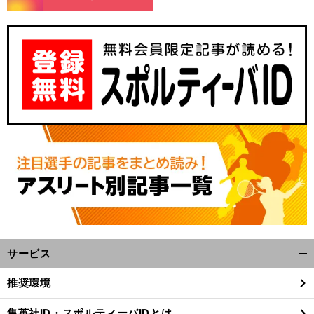
サービス
開
く/
推奨環境
閉
じ
集英社ID・スポルティーバIDとは