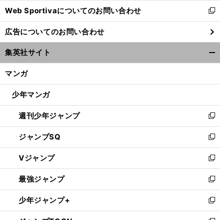
Web Sportivaについてのお問い合わせ
く
新
し
広告についてのお問い合わせ
い
ウ
集英社サイト
ィ
開
ン
く/
マンガ
ド
閉
ウ
じ
少年マンガ
で
る
開
週刊少年ジャンプ
く
新
し
ジャンプSQ
い
新
ウ
し
Vジャンプ
ィ
い
新
ン
ウ
し
最強ジャンプ
ド
ィ
い
新
ウ
ン
ウ
し
少年ジャンプ+
で
ド
ィ
い
新
開
ウ
ン
ウ
し