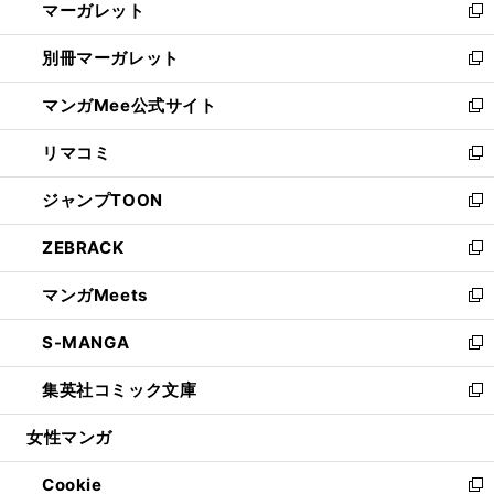
マーガレット
く
で
ド
い
新
開
ウ
ウ
し
別冊マーガレット
く
で
ィ
い
新
開
ン
ウ
し
マンガMee公式サイト
く
ド
ィ
い
新
ウ
ン
ウ
し
リマコミ
で
ド
ィ
い
新
開
ウ
ン
ウ
し
ジャンプTOON
く
で
ド
ィ
い
新
開
ウ
ン
ウ
し
ZEBRACK
く
で
ド
ィ
い
新
開
ウ
ン
ウ
し
マンガMeets
く
で
ド
ィ
い
新
開
ウ
ン
ウ
し
S-MANGA
く
で
ド
ィ
い
新
開
ウ
ン
ウ
し
集英社コミック文庫
く
で
ド
ィ
い
新
開
ウ
ン
ウ
し
女性マンガ
く
で
ド
ィ
い
開
ウ
ン
ウ
Cookie
く
で
ド
ィ
新