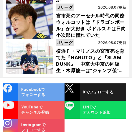
Jリーグ
2026.08.07更新
宮市亮のアーセナル時代の同僚
ウォルコットは『ドラゴンボー
ル』が大好き ポドルスキは日向
小次郎に憧れていた
Jリーグ
2026.08.07更新
横浜Ｆ・マリノスの宮市亮を育
てた『NARUTO』と『SLAM
DUNK』 中京大中京の同級
生・木原龍一は"ジャンプ係"だ
った
cebo
X
Facebookで
Xでフォローする
ok
フォローする
uTube
LINE
YouTubeで
LINEで
チャンネル登録
アカウント追加
stagra
Instagramで
m
フォローする