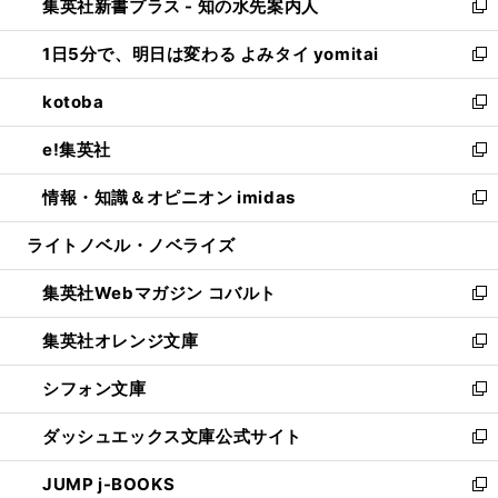
集英社新書プラス - 知の水先案内人
く
ド
ィ
い
新
ウ
ン
ウ
し
1日5分で、明日は変わる よみタイ yomitai
で
ド
ィ
い
新
開
ウ
ン
ウ
し
kotoba
く
で
ド
ィ
い
新
開
ウ
ン
ウ
し
e!集英社
く
で
ド
ィ
い
新
開
ウ
ン
ウ
し
情報・知識＆オピニオン imidas
く
で
ド
ィ
い
新
開
ウ
ン
ウ
し
ライトノベル・ノベライズ
く
で
ド
ィ
い
開
ウ
ン
ウ
集英社Webマガジン コバルト
く
で
ド
ィ
新
開
ウ
ン
し
集英社オレンジ文庫
く
で
ド
い
新
開
ウ
ウ
し
シフォン文庫
く
で
ィ
い
新
開
ン
ウ
し
ダッシュエックス文庫公式サイト
く
ド
ィ
い
新
ウ
ン
ウ
し
JUMP j-BOOKS
で
ド
ィ
い
新